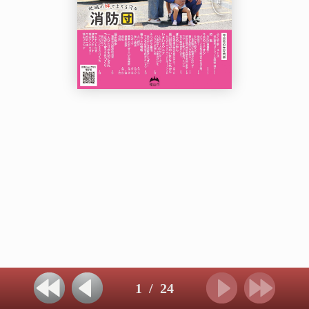
1
/
24