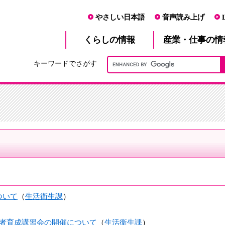
やさしい日本語
音声読み上げ
産業・仕事
くらし
の情報
の情
キーワードでさがす
ついて
（
生活衛生課
）
）
者育成講習会の開催について
（
生活衛生課
）