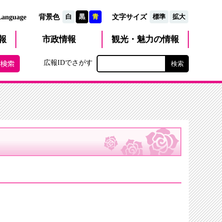
文字サイズ
Language
背景色
白
黒
青
標準
拡大
観光・魅力
市政
情報
報
の情報
広報IDでさがす