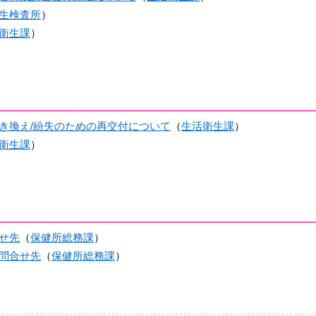
生検査所
）
衛生課
）
き換え/紛失のための再交付について
（
生活衛生課
）
衛生課
）
せ先
（
保健所総務課
）
問合せ先
（
保健所総務課
）