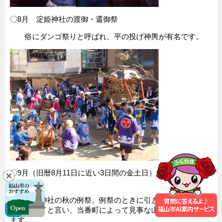
〇8月 淀姫神社の渡御・還御祭
俗にダンゴ祭りと呼ばれ、平の投げ神輿が有名です。
〇9月（旧暦8月11日に近い3日間の金土日） チョウサイ
（秋祭り）
渡守神社の秋の例祭。例祭のときに引き廻される山車を
チョウサイと言い、当番町によって見事な山車が引き廻され
ます。