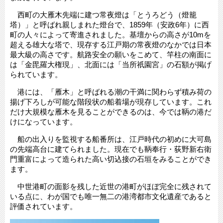
西町の大雁木先端に建つ常夜燈は「とうろどう（燈籠
塔）」と呼ばれ親しまれた燈台で、1859年（安政6年）に西
町の人々によって寄進されました。基壇からの高さが10mを
超える雄大な塔で、現存する江戸期の常夜燈のなかでは日本
最大級の高さです。航路安全の願いをこめて、竿柱の南面に
は「金毘羅大権現」、北面には「当所祇園宮」の石額が掲げ
られています。
港には、「雁木」と呼ばれる潮の干満に関わらず積み荷の
揚げ下ろしが可能な階段状の船着場が現存しています。これ
だけ大規模な雁木を見ることができるのは、今では鞆の港だ
けになっています。
船の出入りを監視する船番所は、江戸時代の初めに大可島
の先端高台に建てられました。現在でも鞆奉行・荻野新右衛
門重富によって造られた高い切込接の石垣をみることができ
ます。
中世港町の面影を残した近世の港町がほぼ完全に残されて
いる点に、わが国でも唯一無二の港湾都市文化遺産であると
評価されています。