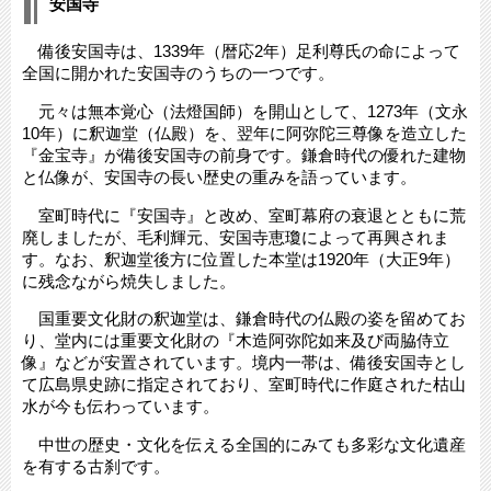
安国寺
備後安国寺は、1339年（暦応2年）足利尊氏の命によって
全国に開かれた安国寺のうちの一つです。
元々は無本覚心（法燈国師）を開山として、1273年（文永
10年）に釈迦堂（仏殿）を、翌年に阿弥陀三尊像を造立した
『金宝寺』が備後安国寺の前身です。鎌倉時代の優れた建物
と仏像が、安国寺の長い歴史の重みを語っています。
室町時代に『安国寺』と改め、室町幕府の衰退とともに荒
廃しましたが、毛利輝元、安国寺恵瓊によって再興されま
す。なお、釈迦堂後方に位置した本堂は1920年（大正9年）
に残念ながら焼失しました。
国重要文化財の釈迦堂は、鎌倉時代の仏殿の姿を留めてお
り、堂内には重要文化財の『木造阿弥陀如来及び両脇侍立
像』などが安置されています。境内一帯は、備後安国寺とし
て広島県史跡に指定されており、室町時代に作庭された枯山
水が今も伝わっています。
中世の歴史・文化を伝える全国的にみても多彩な文化遺産
を有する古刹です。