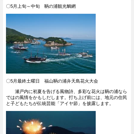
〇5月上旬～中旬 鞆の浦観光鯛網
〇5月最終土曜日 福山鞆の浦弁天島花火大会
瀬戸内に初夏を告げる風物詩、多彩な花火は鞆の浦なら
ではの風情をかもしだします。打ち上げ前には、地元の住民
と子どもたちが伝統芸能「アイヤ節」を披露します。