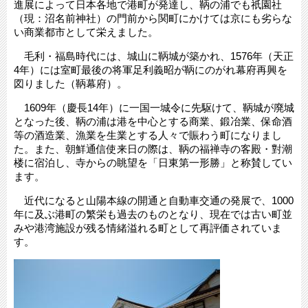
進展によって日本各地で港町が発達し、鞆の浦でも祇園社
（現：沼名前神社）の門前から関町にかけては京にも劣らな
い商業都市として栄えました。
毛利・福島時代には、城山に鞆城が築かれ、1576年（天正
4年）には室町最後の将軍足利義昭が鞆にのがれ幕府再興を
図りました（鞆幕府）。
1609年（慶長14年）に一国一城令に先駆けて、鞆城が廃城
となった後、鞆の浦は港を中心とする商業、鍛冶業、保命酒
等の酒造業、漁業を生業とする人々で賑わう町になりまし
た。また、朝鮮通信使来日の際は、鞆の福禅寺の客殿・對潮
楼に宿泊し、寺からの眺望を「日東第一形勝」と称賛してい
ます。
近代になると山陽本線の開通と自動車交通の発展で、1000
年に及ぶ港町の繁栄も過去のものとなり、現在では古い町並
みや港湾施設が残る情緒溢れる町として再評価されていま
す。