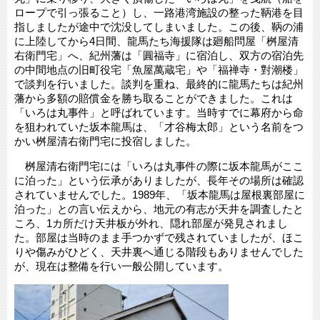
ロープで引っ張ること）し、一路港湾施設の整った鞆港を目
指しましたが途中で沈没してしまいました。この後、鞆の浦
に上陸してから4日間、龍馬たち海援隊は廻船問屋「桝屋清
右衛門宅」へ、紀州藩は「圓福寺」に宿泊し、双方の宿泊先
の中間地点の旧町役宅「魚屋萬蔵宅」や「福禅寺・對潮楼」
で談判を行いました。談判を重ね、最終的に龍馬たちは紀州
藩から多額の賠償金を勝ち取ることができました。これは
「いろは丸事件」と呼ばれています。当時すでに幕府から命
を狙われていた坂本龍馬は、「才谷梅太郎」という名前をつ
かい桝屋清右衛門宅に投宿しました。
桝屋清右衛門宅には「いろは丸事件の際に坂本龍馬がここ
に泊った」という伝承がありましたが、長年その場所は確認
されていませんでした。1989年、「坂本龍馬は屋根裏部屋に
泊った」との言い伝えから、地元の有志が天井を調査したと
ころ、1カ所だけ天井板が外れ、隠れ部屋が発見されまし
た。部屋は当時のまま手つかずで残されていましたが、ほこ
りや傷みがひどく、天井裏へ通じる階段もありませんでした
が、現在は整備を行い一般公開しています。