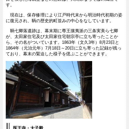
す。
現在は、保存修理により江戸時代末から明治時代初期の姿
に復元され、鞆の歴史的町並みの中心をなしています。
鞆七卿落遺跡は、幕末期に尊王攘夷派の三条実美ら七卿
が、太田家住宅及び太田家住宅朝宗亭に立ち寄ったことか
ら、その名がついています。1863年（文久3年）8月23日と
1864年（元治元年）7月18日～20日に立ち寄った記録が残っ
ており、幕末の緊迫した様子を偲ぶことができます。
医王寺・太子殿