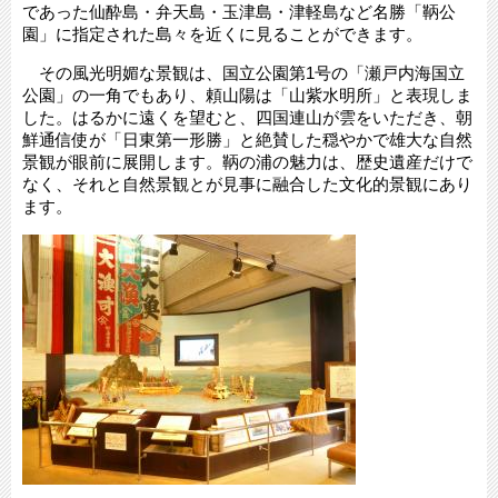
であった仙酔島・弁天島・玉津島・津軽島など名勝「鞆公
園」に指定された島々を近くに見ることができます。
その風光明媚な景観は、国立公園第1号の「瀬戸内海国立
公園」の一角でもあり、頼山陽は「山紫水明所」と表現しま
した。はるかに遠くを望むと、四国連山が雲をいただき、朝
鮮通信使が「日東第一形勝」と絶賛した穏やかで雄大な自然
景観が眼前に展開します。鞆の浦の魅力は、歴史遺産だけで
なく、それと自然景観とが見事に融合した文化的景観にあり
ます。