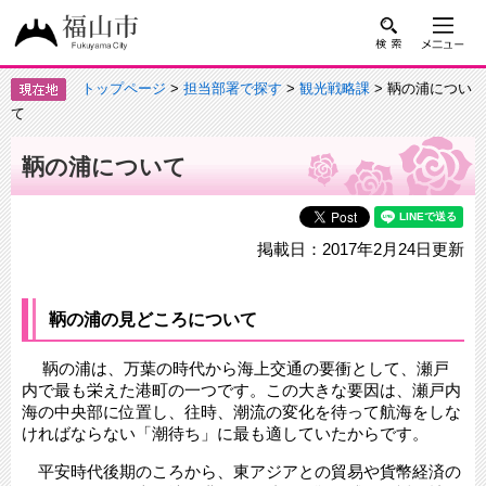
トップページ
>
担当部署で探す
>
観光戦略課
> 鞆の浦につい
て
鞆の浦について
掲載日：2017年2月24日更新
鞆の浦の見どころについて
鞆の浦は、万葉の時代から海上交通の要衝として、瀬戸
内で最も栄えた港町の一つです。この大きな要因は、瀬戸内
海の中央部に位置し、往時、潮流の変化を待って航海をしな
ければならない「潮待ち」に最も適していたからです。
平安時代後期のころから、東アジアとの貿易や貨幣経済の