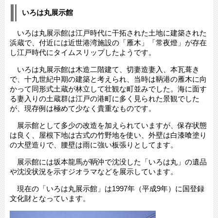
いろは丸展示館
いろは丸展示館は江戸時代に干拓された土地に建築された
浜蔵で、付近には近世港湾施設の「雁木」「常夜燈」が存在
し江戸時代にタイムスリップしたようです。
いろは丸展示館は木造二階建て、切妻造妻入、本瓦葺き
で、十九世紀中期の建築と考えられ、当時は鞆港の雁木に向
かって同形式土蔵が林立して壮観な町並みでした。海に面す
る妻入りの土蔵群は江戸の港町に多く見られた景観でした
が、現存例は極めて少なく貴重なものです。
展示館として多少の改造を加えられていますが、保存状態
は良く、屋根下地は古式の竹野地を使い、外壁は白漆喰塗り
の大壁造りで、腰壁は雨に強い板張りとしてます。
展示館には坂本龍馬が鞆沖で沈没した「いろは丸」の遺品
や沈没状況を示すジオラマなどを展示しています。
現在の「いろは丸展示館」は1997年（平成9年）に国登録
文化財となっています。