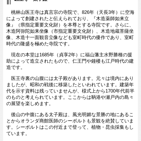
桃林山医王寺は真言宗の寺院で、826年（天長3年）に空海
によって創建されたと伝えられており、『木造薬師如来立
像』（県指定重要文化財）を本尊とする寺院です。さらに、
木造阿弥陀如来坐像（市指定重要文化財）、木造地蔵菩薩坐
像、木造十一面観音立像なども室町時代の優作であり、室町
時代の隆盛を極めた寺院です。
現在の本堂は1685年（貞享2年）に福山藩主水野勝種の援
助によって造立されたもので、仁王門や鐘楼も江戸時代の建
造です。
医王寺裏の山腹には太子殿があります。元々は境内にあり
ましたが、昭和の戦後に移築したといわれています。建築年
代を示す資料は残っていませんが、様式上から1700年代前半
のものと考えられています。ここからは鞆港や瀬戸内の島々
の展望を楽しめます。
後山の中腹にある太子殿は、風光明媚な景勝の地にあるこ
とからオランダ商館医師のシーボルトも景観を絶賛していま
す。シーボルトはこの付近まで登って、植物・昆虫採集もし
ています。