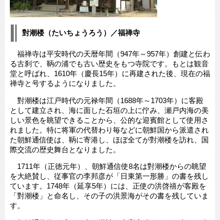
對潮楼（たいちょうろう）／福禅寺
福禅寺は平安時代の天暦年間（947年～957年）創建と伝わ
る古刹で、鞆の浦でも古い歴史をもつ寺院です。もとは観音
堂と呼ばれ、1610年（慶長15年）に再建された後、現在の福
禅寺と号するようになりました。
對潮楼は江戸時代の元禄年間（1688年～1703年）に客殿
として建立され、海に面した石垣の上に佇み、瀬戸内海の美
しい景色を眺望できることから、公的な迎賓館として使用さ
れました。特に将軍の代替わり毎などに朝鮮国から派遣され
た朝鮮通信使は、鞆に寄港し、ほぼ全てが對潮楼を訪れ、国
際交流の歴史舞台となりました。
1711年（正徳元年）、朝鮮通信使8名は對潮楼からの眺望
を大絶賛し、従事官の李邦彦が「日東第一形勝」の書を残し
ています。1748年（延享5年）には、正使の洪啓禧が客殿を
「對潮楼」と命名し、その子の洪景海がその書を残していま
す。