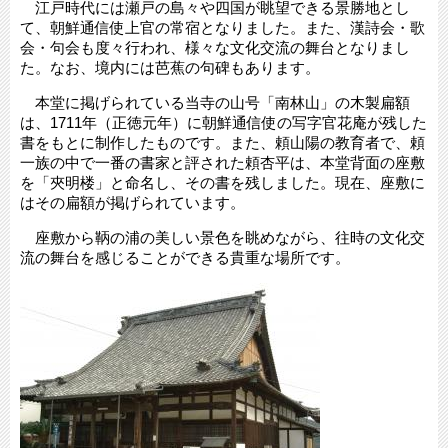
江戸時代には瀬戸の島々や四国が眺望できる景勝地とし
て、朝鮮通信使上官の常宿となりました。また、漢詩会・歌
会・句会も度々行われ、様々な文化交流の舞台となりまし
た。なお、境内には芭蕉の句碑もあります。
本堂に掲げられている当寺の山号「南林山」の木製扁額
は、1711年（正徳元年）に朝鮮通信使の写字官花庵が残した
書をもとに制作したものです。また、頼山陽の教育者で、頼
一族の中で一番の書家と評された頼杏平は、本堂背面の座敷
を「夾明楼」と命名し、その書を残しました。現在、座敷に
はその扁額が掲げられています。
座敷から鞆の浦の美しい景色を眺めながら、往時の文化交
流の舞台を感じることができる貴重な場所です。