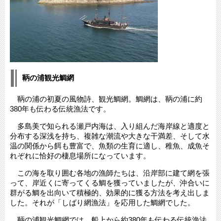
鞆の浦観光鯛網
鞆の浦の初夏の風物詩、観光鯛網。鯛網は、鞆の浦に約
380年も伝わる伝統漁法です。
多島美で知られる瀬戸内海は、入り組んだ海岸線と適度と
分布する深浅を持ち、複雑な潮流や大きな干満差、そして水
温の関係から餌も豊富で、魚類の生育に適し、稚魚、成魚そ
れぞれに恰好の棲息場所になっています。
この海を取り囲む各地の漁師たちは、沿岸部に建て網を張
って、岸近くに寄ってくる鯛を獲っていましたが、沖合いに
群がる鯛を出向いて積極的、効果的に獲る方法を考え出しま
した。それが「しばり網漁法」を応用した鯛網でした。
鞆の浦観光鯛網では、船上から約380年も伝わる伝統漁法