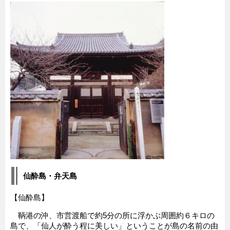
仙酔島・弁天島
【仙酔島】
鞆港の沖、市営渡船で約5分の所に浮かぶ周囲約６キロの
島で、「仙人が酔う程に美しい」ということが島の名前の由