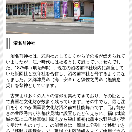
沼名前神社
沼名前神社は、式内社として古くからその名が伝えられて
いましたが、江戸時代には社名として残っていませんでし
た。1875年（明治8年）、現在の沼名前神社境内に鎮座して
いた祇園社と渡守社を合併し、沼名前神社と号するようにな
りました。大綿津見命（海上安全）と須佐之男命（無病息
災）を祭神としています。
古来より多くの人々の信仰を集めてきており、その証とし
て貴重な文化財が数多く残っています。その中でも、最も注
目を引くのが国重要文化財沼名前神社能舞台です。元は能好
きの豊臣秀吉が京都伏見城に設置したと伝えられ、福山城築
城の際に二代将軍徳川家忠から福山藩初代藩主水野勝成が譲
り受けたものです。この能舞台は、簡単に分割して移動でき
る『移動式能舞台』で、戦場でも随時組み立てて使用できる