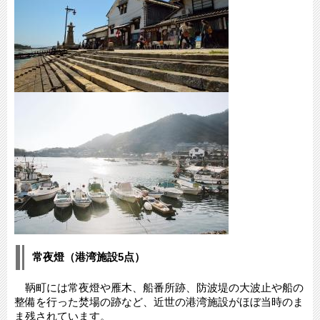
常夜燈（港湾施設5点）
鞆町には常夜燈や雁木、船番所跡、防波堤の大波止や船の
整備を行った焚場の跡など、近世の港湾施設がほぼ当時のま
ま残されています。