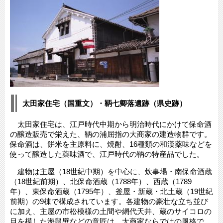
太田家住宅（国重文）・鞆七卿落遺跡（県史跡）
太田家住宅は、江戸時代中期から明治時代にかけて保命酒
の醸造販売で栄えた、鞆の浦屈指の大商家の建造物群です。
保命酒は、餅米を主原料に、焼酎、16種類の和漢薬味などを
使って醸造した薬味酒で、江戸時代の鞆の特産品でした。
建物は主屋（18世紀中期）を中心に、炊事場・南保命酒蔵
（18世紀前期）、北保命酒蔵（1788年）、西蔵（1789
年）、東保命酒蔵（1795年）、釜屋・新蔵・北土蔵（19世紀
前期）の9棟で構成されています。各建物の豪壮な立ち並び
に加え、主屋の市松模様の土間や網代天井、蔵のサイコロの
目を模した海鼠壁などの意匠は、大商家ならではの風格で