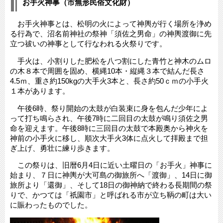
お手火神事（市無形民俗文化財）
お手火神事とは、松明の火によって神輿が行く場所を浄め
る行為で、沼名前神社の祭神「須佐之男命」の神輿渡御に先
立つ祓いの神事として行なわれる火祭りです。
手火は、小割りした肥松を八つ割にした青竹と神木のムロ
の木８本で周囲を固め、横縄10本・縦縄３本で結んだ長さ
4.5ｍ、重さ約150kgの大手火3本と、長さ約50ｃｍの小手火
１本があります。
午後6時、祭り開始の太鼓が白装束に身を包んだ少年によ
って打ち鳴らされ、午後7時に二回目の太鼓が鳴り須佐之男
命を迎えます。午後8時に三回目の太鼓で本殿奥から神火を
神前の小手火に移し、順次大手火3体に点火して拝殿まで担
ぎ上げ、勇壮に練り歩きます。
この祭りは、旧暦6月4日に近い土曜日の「お手火」神事に
始まり、７日に神輿が大可島の御旅所へ「渡御」、14日に御
旅所より「還御」、そして18日の御神納で終わる長期間の祭
りで、かつては「祇園市」と呼ばれる市が立ち鞆の町は大い
に賑わったものでした。