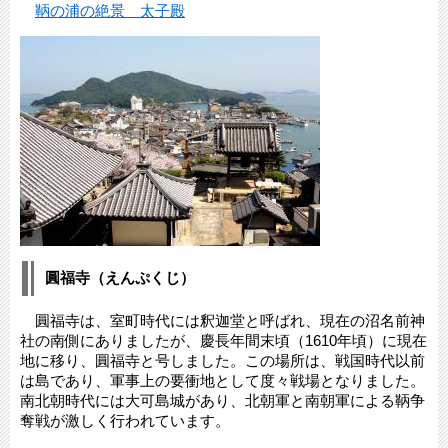
鞆の浦の絶景 太子殿
圓福寺（えんぷくじ）
圓福寺は、室町時代には釈迦堂と呼ばれ、現在の沼名前神
社の南側にありましたが、慶長年間末頃（1610年頃）に現在
地に移り、圓福寺と号しました。この場所は、戦国時代以前
は島であり、軍事上の要衝地として度々戦場となりました。
南北朝時代には大可島城があり、北朝軍と南朝軍による鞆争
奪戦が激しく行われています。