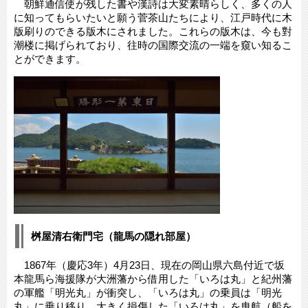
朝鮮通信使が残した書や漢詩は大変素晴らしく、多くの人
に知ってもらいたいと願う菅茶山たちにより、江戸時代に木
版刷りのできる版木にされました。これらの版木は、今も對
潮楼に掲げられており、往時の国際交流の一端を窺い知るこ
とができます。
桝屋清右衛門宅（龍馬の隠れ部屋）
1867年（慶応3年）4月23日、現在の岡山県六島付近で坂
本龍馬ら海援隊が大洲藩から借用した「いろは丸」と紀州藩
の軍艦「明光丸」が衝突し、「いろは丸」の乗員は「明光
丸」に乗り移り、大きく損傷した「いろは丸」を曳航（船を