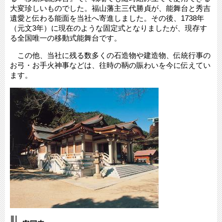
大変珍しいものでした。福山藩主三代勝貞が、能舞台と秀吉
遺愛と伝わる能面を当社へ寄進しました。その後、1738年
（元文3年）に現在のような固定式となりましたが、現存す
る全国唯一の移動式能舞台です。
この他、当社に残る数多くの石造物や建造物、伝統行事の
お弓・お手火神事などは、往時の鞆の賑わいを今に伝えてい
ます。