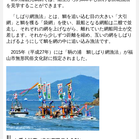
を見学することができます。
「しばり網漁法」とは、鯛を追い込む目の大きい「大引
網」と鯛を獲る「袋網」を使い、親船となる網船は二艘で並
走し、それぞれの網を上げながら、離れていた網船同士が交
差します。それから少しずつ距離を縮め、互いの網をしばり
上げるようにして鯛を網の中に追い込み漁法です。
2015年（平成27年）には「鞆の浦 鯛しばり網漁法」が福
山市無形民俗文化財に指定されました。