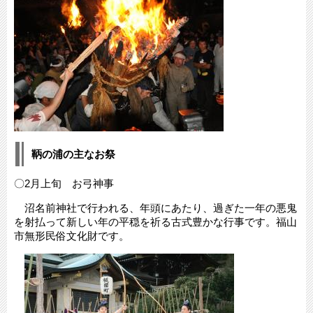
鞆の浦の主なお祭
〇2月上旬 お弓神事
沼名前神社で行われる、年頭にあたり、過ぎた一年の悪鬼
を射払って新しい年の平穏を祈る古式豊かな行事です。福山
市無形民俗文化財です。