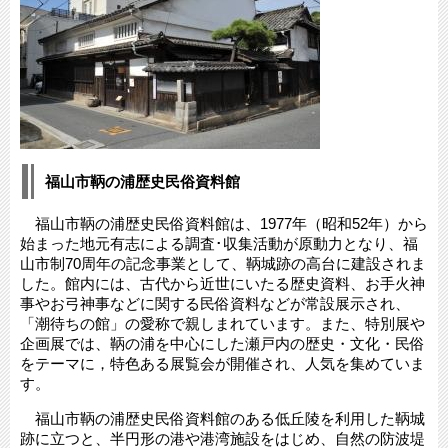
福山市鞆の浦歴史民俗資料館
福山市鞆の浦歴史民俗資料館は、1977年（昭和52年）から
始まった地元有志による調査･収集活動が原動力となり、福
山市制70周年の記念事業として、鞆城跡の高台に建設されま
した。館内には、古代から近世にいたる歴史資料、お手火神
事やお弓神事などに関する民俗資料などが常設展示され、
「潮待ちの館」の愛称で親しまれています。また、特別展や
企画展では、鞆の浦を中心にした瀬戸内の歴史・文化・民俗
をテーマに，特色ある展覧会が開催され、人気を集めていま
す。
福山市鞆の浦歴史民俗資料館のある低丘陵を利用した鞆城
跡に立つと、半円形の港や港湾施設をはじめ、自然の防波堤