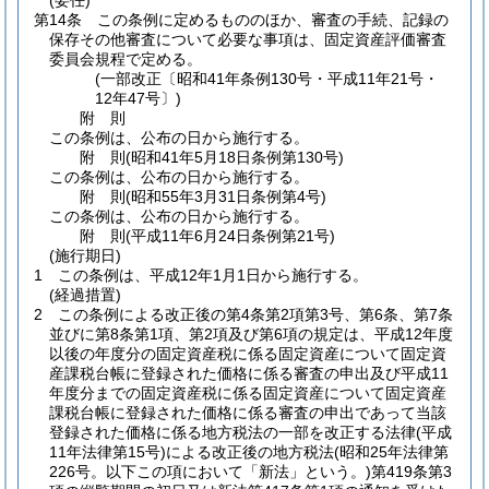
(委任)
第14条
この条例に定めるもののほか、審査の手続、記録の
保存その他審査について必要な事項は、固定資産評価審査
委員会規程で定める。
(一部改正〔昭和41年条例130号・平成11年21号・
12年47号〕)
附
則
この条例は、公布の日から施行する。
附
則
(昭和41年5月18日
条例第130号)
この条例は、公布の日から施行する。
附
則
(昭和55年3月31日
条例第4号)
この条例は、公布の日から施行する。
附
則
(平成11年6月24日
条例第21号)
(施行期日)
1
この条例は、平成12年1月1日から施行する。
(経過措置)
2
この条例による改正後の第4条第2項第3号、第6条、第7条
並びに第8条第1項、第2項及び第6項の規定は、平成12年度
以後の年度分の固定資産税に係る固定資産について固定資
産課税台帳に登録された価格に係る審査の申出及び平成11
年度分までの固定資産税に係る固定資産について固定資産
課税台帳に登録された価格に係る審査の申出であって当該
登録された価格に係る地方税法の一部を改正する法律
(平成
11年法律第15号)
による改正後の地方税法
(昭和25年法律第
226号。以下この項において「新法」という。)
第419条第3