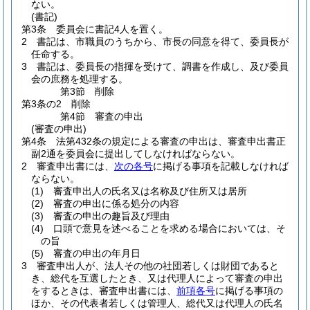
ない。
(書記)
第3条
委員会に書記4人を置く。
2
書記は、市職員のうちから、市長の同意を得て、委員長が
任命する。
3
書記は、委員長の指揮を受けて、調書を作成し、及び委員
会の庶務を処理する。
第3節
削除
第3条の2
削除
第4節
審査の申出
(審査の申出)
第4条
法第432条の規定による審査の申出は、審査申出書正
副2通を委員会に提出してしなければならない。
2
審査申出書には、
次の各号
に掲げる事項を記載しなければ
ならない。
(1)
審査申出人の氏名又は名称及び住所又は居所
(2)
審査の申出に係る処分の内容
(3)
審査の申出の趣旨及び理由
(4)
口頭で意見を述べることを求める場合においては、そ
の旨
(5)
審査の申出の年月日
3
審査申出人が、法人その他の社団若しくは財団であると
き、総代を互選したとき、又は代理人によって審査の申出
をするときは、審査申出書には、
前項各号
に掲げる事項の
ほか、その代表者若しくは管理人、総代又は代理人の氏名