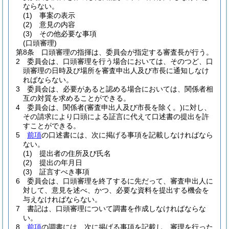
ならない。
(1)
事案の表示
(2)
意見の内容
(3)
その他必要な事項
(口頭審理)
第8条
口頭審理の指揮は、委員会が指定する審査長が行う。
2
委員会は、口頭審理を行う場合においては、そのつど、口
頭審理の日時及び場所を審査申出人及び市長に通知しなけ
ればならない。
3
委員会は、必要があると認める場合においては、関係者相
互の対質を求めることができる。
4
委員会は、関係者
(審査申出人及び市長を除く。)
に対し、
その請求により口頭による証言に代えて口述書の提出を許
すことができる。
5
前項
の口述書には、次に掲げる事項を記載しなければなら
ない。
(1)
提出者の住所及び氏名
(2)
提出の年月日
(3)
証言すべき事項
6
委員会は、口頭審理を終了するに先だって、審査申出人に
対して、意見を述べ、かつ、必要な資料を提出する機会を
与えなければならない。
7
書記は、口頭審理について調書を作成しなければならな
い。
8
前項
の調書には、次に掲げる事項を記載し、審理を行った