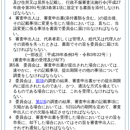
及び住所又は居所を記載し、行政不服審査法施行令
(平成27
年政令第391号)
第3条第1項に規定する書面を添付しなけれ
ばならない。
4
審査申出人は、審査申出書
(添付書類を含む。)
の提出後、
その記載事項に変更を生じた場合においては、直ちに、当
該変更に係る事項を書面で委員会に届け出なければならな
い。
5
審査申出人は、代表者若しくは管理人、総代又は代理人が
その資格を失ったときは、書面でその旨を委員会に届け出
なければならない。
(一部改正〔平成28年条例3号・令和3年22号〕)
(審査申出書の受理及び却下)
第5条
委員会は、審査申出書が提出された場合においては、
速やかに、その記載事項、提出期限その他の事項について
調査をしなければならない。
2
委員会は、
前項
の調査の結果、審査申出書がその提出期限
内に提出されたものであり、かつ、適法な方式を備えてい
るものである場合においては、これを受理しなければなら
ない。
3
委員会は、
第1項
の調査の結果、審査申出書の記載事項に
欠陥がある場合においては、5日以内の期間を定めて、審査
申出人にその欠陥を補正させなければならない。
4
委員会は、審査申出書を受理した場合においてはその旨を
市長に、却下した場合においてはその旨を審査申出人に、
それぞれ通知しなければならない。