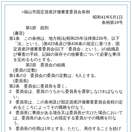
○福山市固定資産評価審査委員会条例
昭和41年5月1日
条例第19号
第1節
総則
(趣旨)
第1条
この条例は、地方税法
(昭和25年法律第226号。以下
「法」という。)
第423条及び第436条の規定に基づき、固
定資産評価審査委員会
(以下「委員会」という。)
の組織及
び審査の手続、記録の保存その他審査について必要な事項
を定めるものとする。
第2節
委員会の組織
(委員の定数)
第1条の2
委員会の委員の定数は、6人とする。
(委員長)
第2条
委員会に委員長を置く。
2
委員会は、委員のうちから委員長を選挙しなければならな
い。
3
委員長は、この条例及び固定資産評価審査委員会規程の定
めるところによってその職務を行なう。
4
委員長に事故がある場合又は委員長が欠けた場合において
は、委員長のあらかじめ指定する委員がその職務を行な
う。
5
委員長の任期は1年とする。
ただし、再任することを妨げ