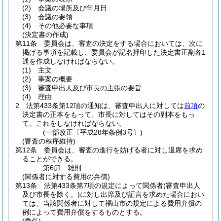
(2)
会議の場所及び年月日
(3)
会議の要領
(4)
その他必要な事項
(決定書の作成)
第11条
委員会は、審査の決定をする場合においては、次に
掲げる事項を記載し、委員会が記名押印した決定書正副各1
通を作成しなければならない。
(1)
主文
(2)
事案の概要
(3)
審査申出人及び市長の主張の要旨
(4)
理由
2
法第433条第12項の通知は、審査申出人に対しては
前項
の
決定書の正本をもって、市長に対してはその副本をもっ
て、これをしなければならない。
(一部改正〔平成28年条例3号〕)
(審査の秩序維持)
第12条
委員会は、審査の進行を妨げる者に対し退席を求め
ることができる。
第6節
雑則
(関係者に対する費用の弁償)
第13条
法第433条第7項の規定によって関係者
(審査申出人
及び市長を除く。)
に対し出席及び証言を求めた場合におい
ては、当該関係者に対して福山市の規定による費用弁償の
例によって費用弁償をするものとする。