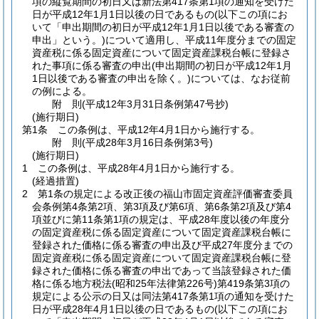
項の縦覧期間の初日又は新法第417条第1項の通知を受けた
日が平成12年1月1日以後の日であるもの
(以下この項にお
いて「申出期間の初日が平成12年1月1日以後である審査の
申出」という。)
について適用し、平成11年度分までの固定
資産税に係る固定資産について固定資産課税台帳に登録さ
れた事項に係る審査の申出
(申出期間の初日が平成12年1月
1日以後である審査の申出を除く。)
については、なお従前
の例による。
附
則
(平成12年3月31日
条例第47号
抄)
(施行期日)
第1条
この条例は、平成12年4月1日から施行する。
附
則
(平成28年3月16日
条例第3号)
(施行期日)
1
この条例は、平成28年4月1日から施行する。
(経過措置)
2
第1条の規定による改正後の福山市固定資産評価審査委員
会条例第4条第2項、第3項及び第6項、第6条第2項及び第4
項並びに第11条第1項の規定は、平成28年度以後の年度分
の固定資産税に係る固定資産について固定資産課税台帳に
登録された価格に係る審査の申出及び平成27年度分までの
固定資産税に係る固定資産について固定資産課税台帳に登
録された価格に係る審査の申出であって当該登録された価
格に係る地方税法
(昭和25年法律第226号)
第419条第3項の
規定による公示の日又は同法第417条第1項の通知を受けた
日が平成28年4月1日以後の日であるもの
(以下この項にお