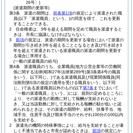
26号〕)
(派遣期間の更新等)
第3条
派遣の期間は、
前条第1項
の規定により派遣された職
員
(以下「派遣職員」という。)
の同意を得て、これを更新
することができる。
2
任命権者は、3年を超える期間を定めて職員を派遣すると
きは、市長に協議しなければならない。
3
前項
の規定は、派遣の期間を更新する場合において派遣の
期間が引き続き3年を超えることとなるとき及び引き続き3
年を超えて派遣されている派遣職員の派遣の期間を更新す
る場合に準用する。
(一般の派遣職員の給与)
第4条
派遣職員のうち、企業職員
(地方公営企業等の労働関
係に関する法律
(昭和27年法律第289号)
第3条第4号の職員
をいう。以下同じ。)
である派遣職員及び現業関係職員
(同
法附則第5項の規定の適用を受ける職員をいう。以下同
じ。)
である派遣職員以外のもの
(以下
第7条
までにおいて
「一般の派遣職員」という。)
には、規則の定めるところに
より、その派遣先の勤務に対して報酬が支給されないと
き、又は当該勤務に対して支給される報酬の額が低いと認
められるときは、その派遣の期間中、給料、扶養手当、地
域手当、住居手当及び期末手当のそれぞれ100分の100以内
を支給する。
2
派遣先の機関の特殊事情により、給与を支給することが著
しく不適当であると市長が認めるときは、
前項
の規定にか