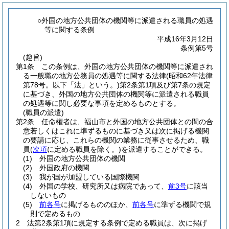
○外国の地方公共団体の機関等に派遣される職員の処遇
等に関する条例
平成16年3月12日
条例第5号
(趣旨)
第1条
この条例は、外国の地方公共団体の機関等に派遣され
る一般職の地方公務員の処遇等に関する法律
(昭和62年法律
第78号。以下「法」という。)
第2条第1項及び第7条の規定
に基づき、外国の地方公共団体の機関等に派遣される職員
の処遇等に関し必要な事項を定めるものとする。
(職員の派遣)
第2条
任命権者は、福山市と外国の地方公共団体との間の合
意若しくはこれに準ずるものに基づき又は次に掲げる機関
の要請に応じ、これらの機関の業務に従事させるため、職
員
(
次項
に定める職員を除く。)
を派遣することができる。
(1)
外国の地方公共団体の機関
(2)
外国政府の機関
(3)
我が国が加盟している国際機関
(4)
外国の学校、研究所又は病院であって、
前3号
に該当
しないもの
(5)
前各号
に掲げるもののほか、
前各号
に準ずる機関で規
則で定めるもの
2
法第2条第1項に規定する条例で定める職員は、次に掲げ