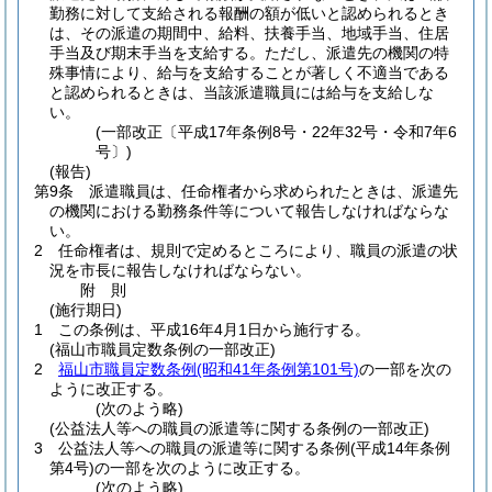
勤務に対して支給される報酬の額が低いと認められるとき
は、その派遣の期間中、給料、扶養手当、地域手当、住居
手当及び期末手当を支給する。
ただし、派遣先の機関の特
殊事情により、給与を支給することが著しく不適当である
と認められるときは、当該派遣職員には給与を支給しな
い。
(一部改正〔平成17年条例8号・22年32号・令和7年6
号〕)
(報告)
第9条
派遣職員は、任命権者から求められたときは、派遣先
の機関における勤務条件等について報告しなければならな
い。
2
任命権者は、規則で定めるところにより、職員の派遣の状
況を市長に報告しなければならない。
附
則
(施行期日)
1
この条例は、平成16年4月1日から施行する。
(福山市職員定数条例の一部改正)
2
福山市職員定数条例
(昭和41年条例第101号)
の一部を次の
ように改正する。
(次のよう略)
(公益法人等への職員の派遣等に関する条例の一部改正)
3
公益法人等への職員の派遣等に関する条例
(平成14年条例
第4号)
の一部を次のように改正する。
(次のよう略)