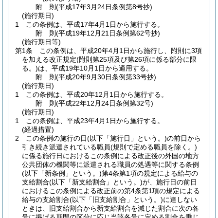
附
則
(平成17年3月24日
条例第8号
抄)
(施行期日)
1
この条例は、平成17年4月1日から施行する。
附
則
(平成19年12月21日
条例第62号
抄)
(施行期日等)
第1条
この条例は、平成20年4月1日から施行し、附則に3項
を加える改正規定
(附則第25項及び第26項に係る部分に限
る。)
は、平成19年10月1日から適用する。
附
則
(平成20年9月30日
条例第33号
抄)
(施行期日)
1
この条例は、平成20年12月1日から施行する。
附
則
(平成22年12月24日
条例第32号)
(施行期日)
1
この条例は、平成23年4月1日から施行する。
(経過措置)
2
この条例の施行の日
(以下「施行日」という。)
の前日から
引き続き派遣されている職員
(規則で定める職員を除く。)
に係る施行日におけるこの条例による改正後の外国の地方
公共団体の機関等に派遣される職員の処遇等に関する条例
(以下「新条例」という。)
第4条第1項の規定による給与の
支給割合
(以下「新支給割合」という。)
が、施行日の前日
におけるこの条例による改正前の第4条第1項の規定による
給与の支給割合
(以下「旧支給割合」という。)
に達しない
ときは、旧支給割合から新支給割合を減じた割合に次の各
号に掲げる期間の区分に応じ当該各号に定める割合を乗じ