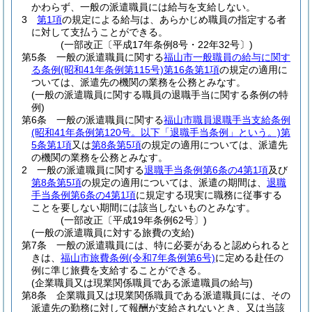
かわらず、一般の派遣職員には給与を支給しない。
3
第1項
の規定による給与は、あらかじめ職員の指定する者
に対して支払うことができる。
(一部改正〔平成17年条例8号・22年32号〕)
第5条
一般の派遣職員に関する
福山市一般職員の給与に関す
る条例
(昭和41年条例第115号)
第16条第1項
の規定の適用に
ついては、派遣先の機関の業務を公務とみなす。
(一般の派遣職員に関する職員の退職手当に関する条例の特
例)
第6条
一般の派遣職員に関する
福山市職員退職手当支給条例
(昭和41年条例第120号。以下「退職手当条例」という。)
第
5条第1項
又は
第8条第5項
の規定の適用については、派遣先
の機関の業務を公務とみなす。
2
一般の派遣職員に関する
退職手当条例第6条の4第1項
及び
第8条第5項
の規定の適用については、派遣の期間は、
退職
手当条例第6条の4第1項
に規定する現実に職務に従事する
ことを要しない期間には該当しないものとみなす。
(一部改正〔平成19年条例62号〕)
(一般の派遣職員に対する旅費の支給)
第7条
一般の派遣職員には、特に必要があると認められると
きは、
福山市旅費条例
(令和7年条例第6号)
に定める赴任の
例に準じ旅費を支給することができる。
(企業職員又は現業関係職員である派遣職員の給与)
第8条
企業職員又は現業関係職員である派遣職員には、その
派遣先の勤務に対して報酬が支給されないとき、又は当該