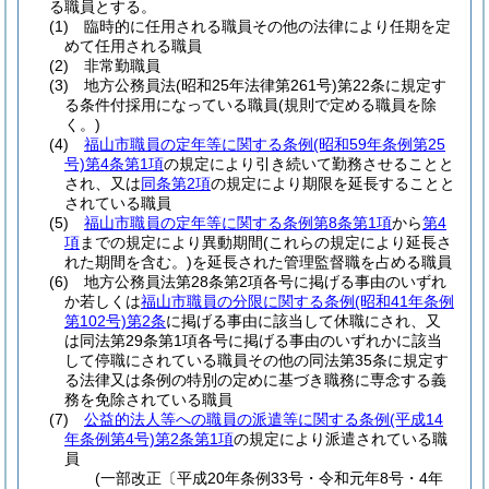
る職員とする。
(1)
臨時的に任用される職員その他の法律により任期を定
めて任用される職員
(2)
非常勤職員
(3)
地方公務員法
(昭和25年法律第261号)
第22条に規定す
る条件付採用になっている職員
(規則で定める職員を除
く。)
(4)
福山市職員の定年等に関する条例
(昭和59年条例第25
号)
第4条第1項
の規定により引き続いて勤務させることと
され、又は
同条第2項
の規定により期限を延長することと
されている職員
(5)
福山市職員の定年等に関する条例第8条第1項
から
第4
項
までの規定により異動期間
(これらの規定により延長さ
れた期間を含む。)
を延長された管理監督職を占める職員
(6)
地方公務員法第28条第2項各号に掲げる事由のいずれ
か若しくは
福山市職員の分限に関する条例
(昭和41年条例
第102号)
第2条
に掲げる事由に該当して休職にされ、又
は同法第29条第1項各号に掲げる事由のいずれかに該当
して停職にされている職員その他の同法第35条に規定す
る法律又は条例の特別の定めに基づき職務に専念する義
務を免除されている職員
(7)
公益的法人等への職員の派遣等に関する条例
(平成14
年条例第4号)
第2条第1項
の規定により派遣されている職
員
(一部改正〔平成20年条例33号・令和元年8号・4年