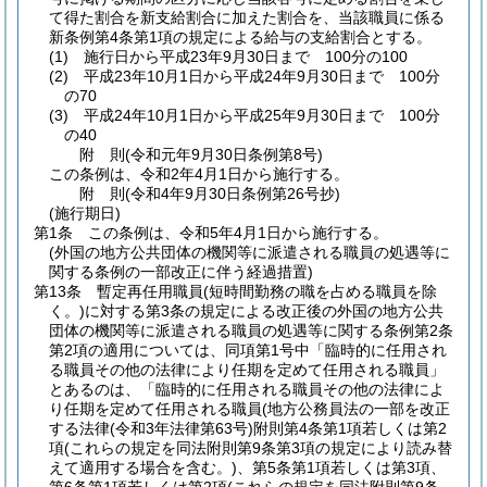
て得た割合を新支給割合に加えた割合を、当該職員に係る
新条例第4条第1項の規定による給与の支給割合とする。
(1)
施行日から平成23年9月30日まで 100分の100
(2)
平成23年10月1日から平成24年9月30日まで 100分
の70
(3)
平成24年10月1日から平成25年9月30日まで 100分
の40
附
則
(令和元年9月30日
条例第8号)
この条例は、令和2年4月1日から施行する。
附
則
(令和4年9月30日
条例第26号抄)
(施行期日)
第1条
この条例は、令和5年4月1日から施行する。
(外国の地方公共団体の機関等に派遣される職員の処遇等に
関する条例の一部改正に伴う経過措置)
第13条
暫定再任用職員
(短時間勤務の職を占める職員を除
く。)
に対する第3条の規定による改正後の外国の地方公共
団体の機関等に派遣される職員の処遇等に関する条例第2条
第2項の適用については、同項第1号中「臨時的に任用され
る職員その他の法律により任期を定めて任用される職員」
とあるのは、「臨時的に任用される職員その他の法律によ
り任期を定めて任用される職員
(地方公務員法の一部を改正
する法律
(令和3年法律第63号)
附則第4条第1項若しくは第2
項
(これらの規定を同法附則第9条第3項の規定により読み替
えて適用する場合を含む。)
、第5条第1項若しくは第3項、