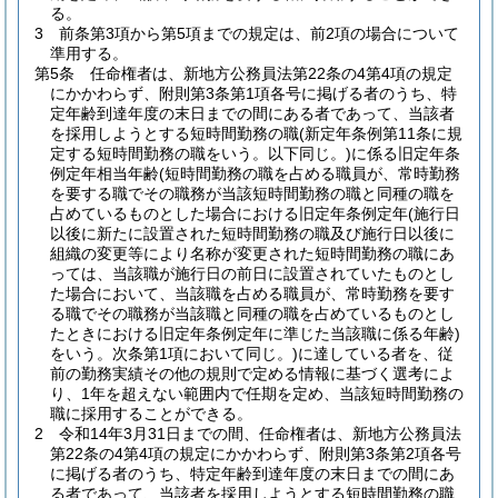
る。
3
前条第3項から第5項までの規定は、前2項の場合について
準用する。
第5条
任命権者は、新地方公務員法第22条の4第4項の規定
にかかわらず、附則第3条第1項各号に掲げる者のうち、特
定年齢到達年度の末日までの間にある者であって、当該者
を採用しようとする短時間勤務の職
(新定年条例第11条に規
定する短時間勤務の職をいう。以下同じ。)
に係る旧定年条
例定年相当年齢
(短時間勤務の職を占める職員が、常時勤務
を要する職でその職務が当該短時間勤務の職と同種の職を
占めているものとした場合における旧定年条例定年
(施行日
以後に新たに設置された短時間勤務の職及び施行日以後に
組織の変更等により名称が変更された短時間勤務の職にあ
っては、当該職が施行日の前日に設置されていたものとし
た場合において、当該職を占める職員が、常時勤務を要す
る職でその職務が当該職と同種の職を占めているものとし
たときにおける旧定年条例定年に準じた当該職に係る年齢)
をいう。次条第1項において同じ。)
に達している者を、従
前の勤務実績その他の規則で定める情報に基づく選考によ
り、1年を超えない範囲内で任期を定め、当該短時間勤務の
職に採用することができる。
2
令和14年3月31日までの間、任命権者は、新地方公務員法
第22条の4第4項の規定にかかわらず、附則第3条第2項各号
に掲げる者のうち、特定年齢到達年度の末日までの間にあ
る者であって、当該者を採用しようとする短時間勤務の職