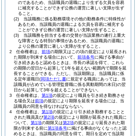
のであるため、当該職員の退職により生ずる欠員を容易
に補充することができず公務の運営に著しい支障が生ず
ること。
(2)
当該職務に係る勤務環境その他の勤務条件に特殊性が
あるため、当該職員の退職による欠員を容易に補充する
ことができず公務の運営に著しい支障が生ずること。
(3)
当該職務を担当する者の交替が当該業務の遂行上重大
な障害となる特別の事情があるため、当該職員の退職に
より公務の運営に著しい支障が生ずること。
2
任命権者は、
前項
の期限又はこの項の規定により延長され
た期限が到来する場合において、
前項各号
に掲げる事由が
引き続きあると認めるときは、市長の承認を得て、これら
の期限の翌日から起算して1年を超えない範囲内で期限を延
長することができる。
ただし、当該期限は、当該職員に係
る定年退職日
(
同項ただし書
に規定する職員にあっては、当
該職員が占めている管理監督職に係る異動期間の末日)
の翌
日から起算して3年を超えることができない。
3
任命権者は、
第1項
の規定により職員を引き続き勤務させ
る場合又は
前項
の規定により期限を延長する場合には、当
該職員の同意を得なければならない。
4
任命権者は、
第1項
の規定により引き続き勤務することと
された職員及び
第2項
の規定により期限が延長された職員に
ついて、
第1項
の期限又は
第2項
の規定により延長された期
限が到来する前に
第1項各号
に掲げる事由がなくなったと認
めるときは、当該職員の同意を得て、期日を定めて当該期