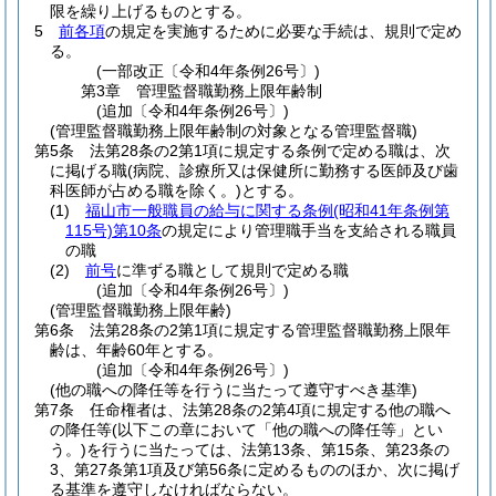
限を繰り上げるものとする。
5
前各項
の規定を実施するために必要な手続は、規則で定め
る。
(一部改正〔令和4年条例26号〕)
第3章
管理監督職勤務上限年齢制
(追加〔令和4年条例26号〕)
(管理監督職勤務上限年齢制の対象となる管理監督職)
第5条
法第28条の2第1項に規定する条例で定める職は、次
に掲げる職
(病院、診療所又は保健所に勤務する医師及び歯
科医師が占める職を除く。)
とする。
(1)
福山市一般職員の給与に関する条例
(昭和41年条例第
115号)
第10条
の規定により管理職手当を支給される職員
の職
(2)
前号
に準ずる職として規則で定める職
(追加〔令和4年条例26号〕)
(管理監督職勤務上限年齢)
第6条
法第28条の2第1項に規定する管理監督職勤務上限年
齢は、年齢60年とする。
(追加〔令和4年条例26号〕)
(他の職への降任等を行うに当たって遵守すべき基準)
第7条
任命権者は、法第28条の2第4項に規定する他の職へ
の降任等
(以下この章において「他の職への降任等」とい
う。)
を行うに当たっては、法第13条、第15条、第23条の
3、第27条第1項及び第56条に定めるもののほか、次に掲げ
る基準を遵守しなければならない。