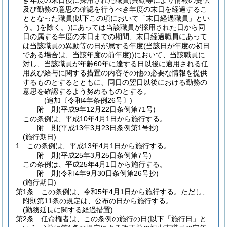
き年度の末日後に採用された職員
(異動等により情報の提供
及び勤務の意思の確認を行うべき年度の末日を経過するこ
ととなった職員
(以下この項において「末日経過職員」とい
う。)
を除く。)
にあっては当該職員が採用された日から同
日の属する年度の末日までの期間、末日経過職員にあって
は当該職員の異動等の日が属する年度
(当該日が年度の初日
である場合は、当該年度の前年度)
)
において、当該職員に
対し、当該職員が年齢60年に達する日以後に適用される任
用及び給与に関する措置の内容その他の必要な情報を提供
するものとするとともに、同日の翌日以後における勤務の
意思を確認するよう努めるものとする。
(追加〔令和4年条例26号〕)
附
則
(平成9年12月22日
条例第71号)
この条例は、平成10年4月1日から施行する。
附
則
(平成13年3月23日
条例第1号
抄)
(施行期日)
1
この条例は、平成13年4月1日から施行する。
附
則
(平成25年3月25日
条例第7号)
この条例は、平成25年4月1日から施行する。
附
則
(令和4年9月30日
条例第26号抄)
(施行期日)
第1条
この条例は、令和5年4月1日から施行する。
ただし、
附則第11条の規定は、公布の日から施行する。
(勤務延長に関する経過措置)
第2条
任命権者は、この条例の施行の日
(以下「施行日」と