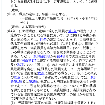
おける最初の3月31日
(以下「定年退職日」という。)
に退職
する。
(定年)
第3条
職員の定年は、年齢65年とする。
(一部改正〔平成9年条例71号・25年7号・令和4年26
号〕)
(定年による退職の特例)
第4条
任命権者は、定年に達した職員が
第2条
の規定により
退職すべきこととなる場合において、次に掲げる事由があ
ると認めるときは、
同条
の規定にかかわらず、当該職員に
係る定年退職日の翌日から起算して1年を超えない範囲内で
期限を定め、当該職員を当該定年退職日において従事して
いる職務に従事させるため、引き続き勤務させることがで
きる。
ただし、
第8条第1項
から
第4項
までの規定により異
動期間
(
同条第1項
に規定する異動期間をいう。以下この項
及び
次項
において同じ。)
(これらの規定により延長された
異動期間を含む。)
を延長した職員であって、定年退職日に
おいて管理監督職
(
次条
に規定する職をいう。以下この条及
び
次章
において同じ。)
を占めている職員については、
第8
条第1項
又は
第2項
の規定により当該異動期間を延長した場
合であって、引き続き勤務させることについて市長の承認
を得たときに限るものとし、当該期限は、当該職員が占め
ている管理監督職に係る異動期間の末日の翌日から起算し
て3年を超えることができない。
(1)
当該職務が高度の知識、技能又は経験を必要とするも