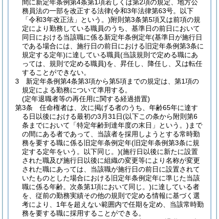
間に新定年条例第4条第1項若しくは第2項の規定、地方公
務員法の一部を改正する法律
(令和3年法律第63号。以下
「令和3年改正法」という。)
附則第3条第5項又は前項の規
定により勤務している職員のうち、基準日の前日において
同日における当該職に係る新定年条例定年
(基準日が施行日
である場合には、施行日の前日における旧定年条例第3条に
規定する定年)
に達している職員
(当該規則で定める職にあ
っては、規則で定める職員)
を、昇任し、降任し、又は転任
することができない。
3
新定年条例第4条第3項から第5項までの規定は、第1項の
規定による勤務について準用する。
(定年退職者等の再任用に関する経過措置)
第3条
任命権者は、次に掲げる者のうち、年齢65年に達す
る日以後における最初の3月31日
(以下この条から附則第6
条までにおいて「特定年齢到達年度の末日」という。)
まで
の間にある者であって、当該者を採用しようとする常時勤
務を要する職に係る旧定年条例定年
(旧定年条例第3条に規
定する定年をいう。以下同じ。)
(施行日以後に新たに設置
された職及び施行日以後に組織の変更等により名称が変更
された職にあっては、当該職が施行日の前日に設置されて
いたものとした場合における旧定年条例定年に準じた当該
職に係る年齢。次条第1項において同じ。)
に達している者
を、従前の勤務実績その他の規則で定める情報に基づく選
考により、1年を超えない範囲内で任期を定め、当該常時勤
務を要する職に採用することができる。