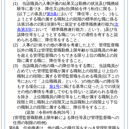
(1)
当該職員の人事評価の結果又は勤務の状況及び職務経
験等に基づき、降任又は転任
(降給を伴う転任に限る。)
(以下この条及び
第9条
において「降任等」という。)
をし
ようとする職の属する職制上の段階の標準的な職に係る
法第15条の2第1項第5号に規定する標準職務遂行能力
(
次
条第3項
において「標準職務遂行能力」という。)
及び当
該降任等をしようとする職についての適性を有すると認
められる職に、降任等をすること。
(2)
人事の計画その他の事情を考慮した上で、管理監督職
以外の職又は管理監督職勤務上限年齢が当該職員の年齢
を超える管理監督職のうちできる限り上位の職制上の段
階に属する職に、降任等をすること。
(3)
当該職員の他の職への降任等をする際に、当該職員が
占めていた管理監督職が属する職制上の段階より上位の
職制上の段階に属する管理監督職を占める職員
(以下この
号において「上位職職員」という。)
の他の職への降任等
もする場合には、
第1号
に掲げる基準に従った上での状況
その他の事情を考慮してやむを得ないと認められる場合
を除き、上位職職員の降任等をした職が属する職制上の
段階と同じ職制上の段階又は当該職制上の段階より下位
の職制上の段階に属する職に、降任等をすること。
(追加〔令和4年条例26号〕)
(管理監督職勤務上限年齢による降任等及び管理監督職への
任用の制限の特例)
第8条
任命権者は、他の職への降任等をすべき管理監督職を