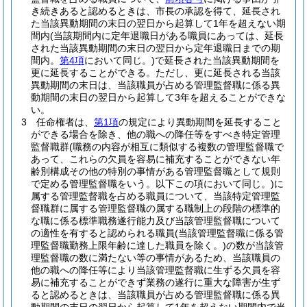
き続きあると認めるときは、市長の承認を得て、延長され
た当該異動期間の末日の翌日から起算して1年を超えない期
間内
(当該期間内に定年退職日がある職員にあっては、延長
された当該異動期間の末日の翌日から定年退職日までの期
間内。
第4項
において同じ。)
で延長された当該異動期間を
更に延長することができる。
ただし、更に延長される当該
異動期間の末日は、当該職員が占める管理監督職に係る異
動期間の末日の翌日から起算して3年を超えることができな
い。
3
任命権者は、
第1項
の規定により異動期間を延長すること
ができる場合を除き、他の職への降任等をすべき特定管理
監督職群
(職務の内容が相互に類似する複数の管理監督職で
あって、これらの欠員を容易に補充することができない年
齢別構成その他の特別の事情がある管理監督職として規則
で定める管理監督職をいう。以下この項において同じ。)
に
属する管理監督職を占める職員について、当該特定管理監
督職群に属する管理監督職の属する職制上の段階の標準的
な職に係る標準職務遂行能力及び当該管理監督職について
の適性を有すると認められる職員
(当該管理監督職に係る管
理監督職勤務上限年齢に達した職員を除く。)
の数が当該管
理監督職の数に満たない等の事情があるため、当該職員の
他の職への降任等により当該管理監督職に生ずる欠員を容
易に補充することができず業務の遂行に重大な障害が生ず
ると認めるときは、当該職員が占める管理監督職に係る異