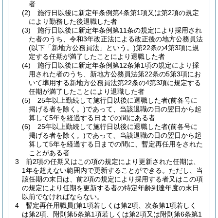
者
(2)
施行日以後に新定年条例第4条第1項又は第2項の規定
により勤務した後退職した者
(3)
施行日以後に新定年条例第11条の規定により採用され
た者のうち、令和3年改正法による改正後の地方公務員法
(以下「新地方公務員法」という。)
第22条の4第3項に規
定する任期が満了したことにより退職した者
(4)
施行日以後に新定年条例第12条第1項の規定により採
用された者のうち、新地方公務員法第22条の5第3項にお
いて準用する新地方公務員法第22条の4第3項に規定する
任期が満了したことにより退職した者
(5)
25年以上勤続して施行日以後に退職した者
(前各号に
掲げる者を除く。)
であって、当該退職の日の翌日から起
算して5年を経過する日までの間にある者
(6)
25年以上勤続して施行日以後に退職した者
(前各号に
掲げる者を除く。)
であって、当該退職の日の翌日から起
算して5年を経過する日までの間に、暫定再任用をされた
ことがある者
3
前2項の任期又はこの項の規定により更新された任期は、
1年を超えない範囲内で更新することができる。
ただし、当
該任期の末日は、前2項の規定により採用する者又はこの項
の規定により任期を更新する者の特定年齢到達年度の末日
以前でなければならない。
4
暫定再任用職員
(第1項若しくは第2項、次条第1項若しく
は第2項、附則第5条第1項若しくは第2項又は附則第6条第1