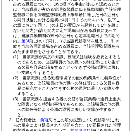
占める職員について、次に掲げる事由があると認めるとき
は、当該職員が占める管理監督職に係る異動期間
(当該管理
監督職に係る管理監督職勤務上限年齢に達した日の翌日か
ら同日以後における最初の4月1日までの間をいう。以下こ
の章において同じ。)
の末日の翌日から起算して1年を超え
ない期間内
(当該期間内に定年退職日がある職員にあって
は、当該異動期間の末日の翌日から定年退職日までの期間
内。
第3項
において同じ。)
で当該異動期間を延長し、引き
続き当該管理監督職を占める職員に、当該管理監督職を占
めたまま勤務をさせることができる。
(1)
当該職務が高度の知識、技能又は経験を必要とするも
のであるため、当該職員の他の職への降任等により生ず
る欠員を容易に補充することができず公務の運営に著し
い支障が生ずること。
(2)
当該職務に係る勤務環境その他の勤務条件に特殊性が
あるため、当該職員の他の職への降任等による欠員を容
易に補充することができず公務の運営に著しい支障が生
ずること。
(3)
当該職務を担当する者の交替が当該業務の遂行上重大
な障害となる特別の事情があるため、当該職員の他の職
への降任等により公務の運営に著しい支障が生ずるこ
と。
2
任命権者は、
前項
又はこの項の規定により異動期間
(これ
らの規定により延長された期間を含む。)
が延長された管理
監督職を占める職員について、
前項各号
に掲げる事由が引