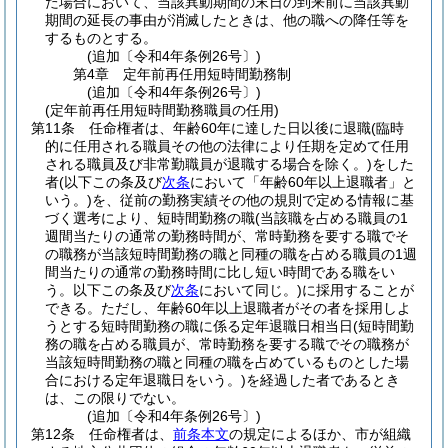
た場合において、当該異動期間の末日の到来前に当該異動
期間の延長の事由が消滅したときは、他の職への降任等を
するものとする。
(追加〔令和4年条例26号〕)
第4章
定年前再任用短時間勤務制
(追加〔令和4年条例26号〕)
(定年前再任用短時間勤務職員の任用)
第11条
任命権者は、年齢60年に達した日以後に退職
(臨時
的に任用される職員その他の法律により任期を定めて任用
される職員及び非常勤職員が退職する場合を除く。)
をした
者
(以下この条及び
次条
において「年齢60年以上退職者」と
いう。)
を、従前の勤務実績その他の規則で定める情報に基
づく選考により、短時間勤務の職
(当該職を占める職員の1
週間当たりの通常の勤務時間が、常時勤務を要する職でそ
の職務が当該短時間勤務の職と同種の職を占める職員の1週
間当たりの通常の勤務時間に比し短い時間である職をい
う。以下この条及び
次条
において同じ。)
に採用することが
できる。
ただし、年齢60年以上退職者がその者を採用しよ
うとする短時間勤務の職に係る定年退職日相当日
(短時間勤
務の職を占める職員が、常時勤務を要する職でその職務が
当該短時間勤務の職と同種の職を占めているものとした場
合における定年退職日をいう。)
を経過した者であるとき
は、この限りでない。
(追加〔令和4年条例26号〕)
第12条
任命権者は、
前条本文
の規定によるほか、市が組織