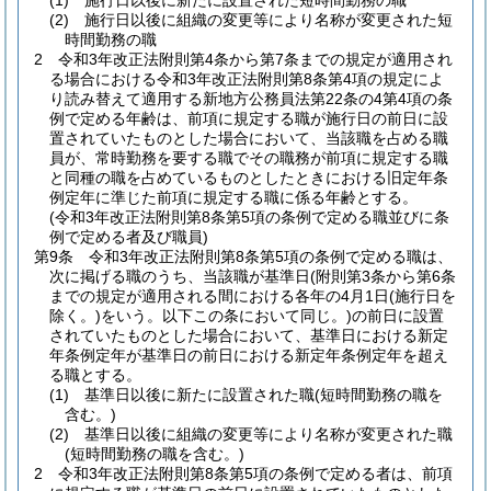
(1)
施行日以後に新たに設置された短時間勤務の職
(2)
施行日以後に組織の変更等により名称が変更された短
時間勤務の職
2
令和3年改正法附則第4条から第7条までの規定が適用され
る場合における令和3年改正法附則第8条第4項の規定によ
り読み替えて適用する新地方公務員法第22条の4第4項の条
例で定める年齢は、前項に規定する職が施行日の前日に設
置されていたものとした場合において、当該職を占める職
員が、常時勤務を要する職でその職務が前項に規定する職
と同種の職を占めているものとしたときにおける旧定年条
例定年に準じた前項に規定する職に係る年齢とする。
(令和3年改正法附則第8条第5項の条例で定める職並びに条
例で定める者及び職員)
第9条
令和3年改正法附則第8条第5項の条例で定める職は、
次に掲げる職のうち、当該職が基準日
(附則第3条から第6条
までの規定が適用される間における各年の4月1日
(施行日を
除く。)
をいう。以下この条において同じ。)
の前日に設置
されていたものとした場合において、基準日における新定
年条例定年が基準日の前日における新定年条例定年を超え
る職とする。
(1)
基準日以後に新たに設置された職
(短時間勤務の職を
含む。)
(2)
基準日以後に組織の変更等により名称が変更された職
(短時間勤務の職を含む。)
2
令和3年改正法附則第8条第5項の条例で定める者は、前項