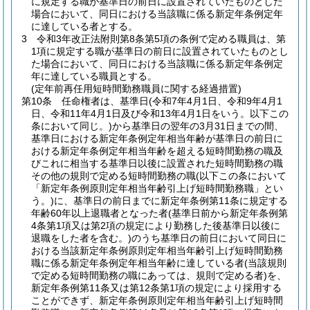
に規定する職が基準日の前日に設置されていたものとした
場合において、同日における当該職に係る新定年条例定年
に達している者とする。
3
令和3年改正法附則第8条第5項の条例で定める職員は、第
1項に規定する職が基準日の前日に設置されていたものとし
た場合において、同日における当該職に係る新定年条例定
年に達している職員とする。
(定年前再任用短時間勤務職員に関する経過措置)
第10条
任命権者は、基準日
(令和7年4月1日、令和9年4月1
日、令和11年4月1日及び令和13年4月1日をいう。以下この
条において同じ。)
から基準日の翌年の3月31日までの間、
基準日における新定年条例定年相当年齢が基準日の前日に
おける新定年条例定年相当年齢を超える短時間勤務の職及
びこれに相当する基準日以後に設置された短時間勤務の職
その他の規則で定める短時間勤務の職
(以下この条において
「新定年条例原則定年相当年齢引上げ短時間勤務職」とい
う。)
に、基準日の前日までに新定年条例第11条に規定する
年齢60年以上退職者となった者
(基準日前から新定年条例第
4条第1項又は第2項の規定により勤務した後基準日以後に
退職をした者を含む。)
のうち基準日の前日において同日に
おける当該新定年条例原則定年相当年齢引上げ短時間勤務
職に係る新定年条例定年相当年齢に達している者
(当該規則
で定める短時間勤務の職にあっては、規則で定める者)
を、
新定年条例第11条又は第12条第1項の規定により採用する
ことができず、新定年条例原則定年相当年齢引上げ短時間