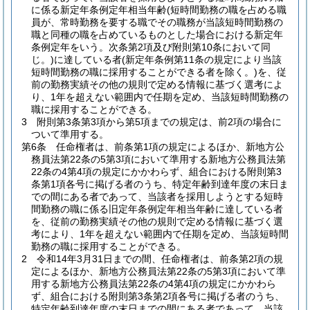
に係る新定年条例定年相当年齢
(短時間勤務の職を占める職
員が、常時勤務を要する職でその職務が当該短時間勤務の
職と同種の職を占めているものとした場合における新定年
条例定年をいう。次条第2項及び附則第10条において同
じ。)
に達している者
(新定年条例第11条の規定により当該
短時間勤務の職に採用することができる者を除く。)
を、従
前の勤務実績その他の規則で定める情報に基づく選考によ
り、1年を超えない範囲内で任期を定め、当該短時間勤務の
職に採用することができる。
3
附則第3条第3項から第5項までの規定は、前2項の場合に
ついて準用する。
第6条
任命権者は、前条第1項の規定によるほか、新地方公
務員法第22条の5第3項において準用する新地方公務員法第
22条の4第4項の規定にかかわらず、組合における附則第3
条第1項各号に掲げる者のうち、特定年齢到達年度の末日ま
での間にある者であって、当該者を採用しようとする短時
間勤務の職に係る旧定年条例定年相当年齢に達している者
を、従前の勤務実績その他の規則で定める情報に基づく選
考により、1年を超えない範囲内で任期を定め、当該短時間
勤務の職に採用することができる。
2
令和14年3月31日までの間、任命権者は、前条第2項の規
定によるほか、新地方公務員法第22条の5第3項において準
用する新地方公務員法第22条の4第4項の規定にかかわら
ず、組合における附則第3条第2項各号に掲げる者のうち、
特定年齢到達年度の末日までの間にある者であって、当該