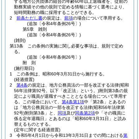
する地方公共団体の組合の年齢60年以上退職者を、従前の
勤務実績その他の規則で定める情報に基づく選考により、
短時間勤務の職に採用することができる。
2
前条ただし書
の規定は、
前項
の場合について準用する。
(追加〔令和4年条例26号〕)
第5章
雑則
(追加〔令和4年条例26号〕)
(雑則)
第13条
この条例の実施に関し必要な事項は、規則で定め
る。
(追加〔令和4年条例26号〕)
附
則
(施行期日)
1
この条例は、昭和60年3月31日から施行する。
(経過措置)
2
第4条
の規定は、地方公務員法の一部を改正する法律
(昭和
56年法律第92号。以下「改正法」という。)
附則第3条の規
定により職員が退職すべきこととなる場合について準用す
る。
この場合において、
第4条第1項
中「第2条」とあるの
は「地方公務員法の一部を改正する法律
(昭和56年法律第
92号)
附則第3条」と、
同項
及び
同条第2項
中「その職員に
係る定年退職日」とあるのは「昭和60年3月31日」と読み
替えるものとする。
(定年に関する経過措置)
3
令和5年4月1日から令和13年3月31日までの間における
第