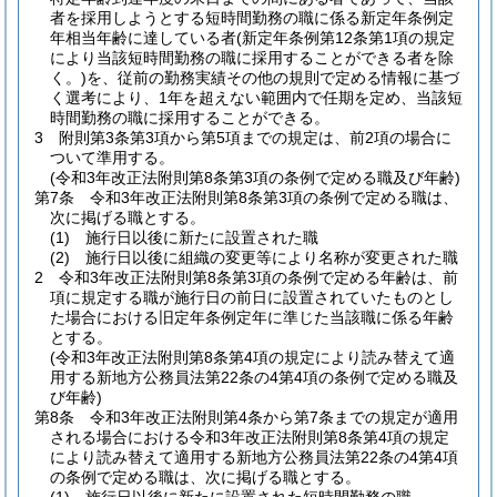
者を採用しようとする短時間勤務の職に係る新定年条例定
年相当年齢に達している者
(新定年条例第12条第1項の規定
により当該短時間勤務の職に採用することができる者を除
く。)
を、従前の勤務実績その他の規則で定める情報に基づ
く選考により、1年を超えない範囲内で任期を定め、当該短
時間勤務の職に採用することができる。
3
附則第3条第3項から第5項までの規定は、前2項の場合に
ついて準用する。
(令和3年改正法附則第8条第3項の条例で定める職及び年齢)
第7条
令和3年改正法附則第8条第3項の条例で定める職は、
次に掲げる職とする。
(1)
施行日以後に新たに設置された職
(2)
施行日以後に組織の変更等により名称が変更された職
2
令和3年改正法附則第8条第3項の条例で定める年齢は、前
項に規定する職が施行日の前日に設置されていたものとし
た場合における旧定年条例定年に準じた当該職に係る年齢
とする。
(令和3年改正法附則第8条第4項の規定により読み替えて適
用する新地方公務員法第22条の4第4項の条例で定める職及
び年齢)
第8条
令和3年改正法附則第4条から第7条までの規定が適用
される場合における令和3年改正法附則第8条第4項の規定
により読み替えて適用する新地方公務員法第22条の4第4項
の条例で定める職は、次に掲げる職とする。