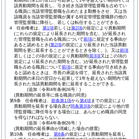
動期間の末日の翌日から起算して1年を超えない期間内で当
該異動期間を延長し、引き続き当該管理監督職を占めてい
る職員に当該管理監督職を占めたまま勤務をさせ、又は当
該職員を当該管理監督職が属する特定管理監督職群の他の
管理監督職に降任し、若しくは転任することができる。
4
任命権者は、
第1項
若しくは
第2項
の規定により異動期間
(これらの規定により延長された期間を含む。)
が延長され
た管理監督職を占める職員について
前項
に規定する事由が
あると認めるとき
(
第2項
の規定により延長された当該異動
期間を更に延長することができるときを除く。)
、又は
前項
若しくはこの項の規定により異動期間
(
前3項
又はこの項の
規定により延長された期間を含む。)
が延長された管理監督
職を占める職員について
前項
に規定する事由が引き続きあ
ると認めるときは、市長の承認を得て、延長された当該異
動期間の末日の翌日から起算して1年を超えない期間内で延
長された当該異動期間を更に延長することができる。
(追加〔令和4年条例26号〕)
(異動期間の延長等に係る職員の同意)
第9条
任命権者は、
前条第1項
から
第4項
までの規定により
異動期間を延長する場合及び
同条第3項
の規定により他の管
理監督職に降任等をする場合には、あらかじめ職員の同意
を得なければならない。
(追加〔令和4年条例26号〕)
(異動期間の延長事由が消滅した場合の措置)
第10条
任命権者は、
第8条
の規定により異動期間を延長し