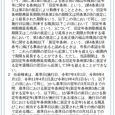
いう。)
前に第1条の規定による改正前の福山市職員の定年
等に関する条例
(以下「旧定年条例」という。)
第4条第1項
又は第2項の規定により勤務することとされ、かつ、旧定年
条例勤務延長期限
(同条第1項の期限又は同条第2項の規定に
より延長された期限をいう。以下この項において同じ。)
が
施行日以後に到来する職員
(以下この項において「旧定年条
例勤務延長職員」という。)
について、旧定年条例勤務延長
期限又はこの項の規定により延長された期限が到来する場
合において、第1条の規定による改正後の福山市職員の定年
等に関する条例
(以下「新定年条例」という。)
第4条第1項
各号に掲げる事由があると認めるときは、市長の承認を得
て、これらの期限の翌日から起算して1年を超えない範囲内
で期限を延長することができる。
ただし、当該期限は、当
該旧定年条例勤務延長職員に係る旧定年条例第2条に規定す
る定年退職日の翌日から起算して3年を超えることができな
い。
2
任命権者は、基準日
(施行日、令和7年4月1日、令和9年4
月1日、令和11年4月1日及び令和13年4月1日をいう。以下
この項において同じ。)
から基準日の翌年の3月31日までの
間、基準日における新定年条例定年
(新定年条例第3条に規
定する定年をいう。以下同じ。)
が基準日の前日における新
定年条例定年
(基準日が施行日である場合には、施行日の前
日における旧定年条例第3条に規定する定年)
を超える職及
びこれに相当する基準日以後に設置された職その他の規則
で定める職に、基準日から基準日の翌年の3月31日までの