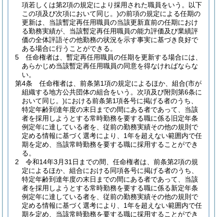
項若しくは第2項の規定により採用された職員をいう。以下
この項及び次項において同じ。)
の前項の規定による任期の
更新は、当該暫定再任用職員の当該更新直前の任期におけ
る勤務実績が、当該暫定再任用職員の能力評価及び業績評
価の全体評語その他勤務の状況を示す事実に基づき良好で
ある場合に行うことができる。
5
任命権者は、暫定再任用職員の任期を更新する場合には、
あらかじめ当該暫定再任用職員の同意を得なければならな
い。
第4条
任命権者は、前条第1項の規定によるほか、組合
(市が
組織する地方公共団体の組合をいう。次項及び附則第6条に
おいて同じ。)
における前条第1項各号に掲げる者のうち、
特定年齢到達年度の末日までの間にある者であって、当該
者を採用しようとする常時勤務を要する職に係る旧定年条
例定年に達している者を、従前の勤務実績その他の規則で
定める情報に基づく選考により、1年を超えない範囲内で任
期を定め、当該常時勤務を要する職に採用することができ
る。
2
令和14年3月31日までの間、任命権者は、前条第2項の規
定によるほか、組合における同項各号に掲げる者のうち、
特定年齢到達年度の末日までの間にある者であって、当該
者を採用しようとする常時勤務を要する職に係る新定年条
例定年に達している者を、従前の勤務実績その他の規則で
定める情報に基づく選考により、1年を超えない範囲内で任
期を定め、当該常時勤務を要する職に採用することができ