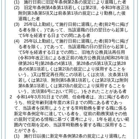
(1)
施行日前に旧定年条例第2条の規定により退職した者
(2)
旧定年条例第4条第1項若しくは第2項、令和3年改正法
附則第3条第5項又は前条第1項の規定により勤務した後
退職した者
(3)
25年以上勤続して施行日前に退職した者
(前2号に掲げ
る者を除く。)
であって、当該退職の日の翌日から起算し
て5年を経過する日までの間にある者
(4)
25年以上勤続して施行日前に退職した者
(前3号に掲げ
る者を除く。)
であって、当該退職の日の翌日から起算し
て5年を経過する日までの間に、旧地方公務員法再任用
(令和3年改正法による改正前の地方公務員法
(昭和25年法
律第261号)
第28条の4第1項、第28条の5第1項又は第28
条の6第1項若しくは第2項の規定により採用することを
いう。)
又は暫定再任用
(この項若しくは次項、次条第1項
若しくは第2項、附則第5条第1項若しくは第2項又は附則
第6条第1項若しくは第2項の規定により採用することを
いう。次項第6号において同じ。)
をされたことがある者
2
令和14年3月31日までの間、任命権者は、次に掲げる者の
うち、特定年齢到達年度の末日までの間にある者であっ
て、当該者を採用しようとする常時勤務を要する職に係る
新定年条例定年に達している者を、従前の勤務実績その他
の規則で定める情報に基づく選考により、1年を超えない範
囲内で任期を定め、当該常時勤務を要する職に採用するこ
とができる。
(1)
施行日以後に新定年条例第2条の規定により退職した