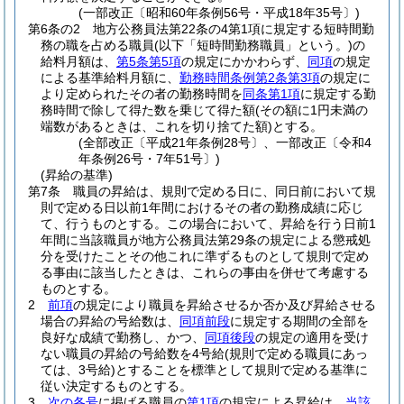
(一部改正〔昭和60年条例56号・平成18年35号〕)
第6条の2
地方公務員法第22条の4第1項に規定する短時間勤
務の職を占める職員
(以下「短時間勤務職員」という。)
の
給料月額は、
第5条第5項
の規定にかかわらず、
同項
の規定
による基準給料月額に、
勤務時間条例第2条第3項
の規定に
より定められたその者の勤務時間を
同条第1項
に規定する勤
務時間で除して得た数を乗じて得た額
(その額に1円未満の
端数があるときは、これを切り捨てた額)
とする。
(全部改正〔平成21年条例28号〕、一部改正〔令和4
年条例26号・7年51号〕)
(昇給の基準)
第7条
職員の昇給は、規則で定める日に、同日前において規
則で定める日以前1年間におけるその者の勤務成績に応じ
て、行うものとする。
この場合において、昇給を行う日前1
年間に当該職員が地方公務員法第29条の規定による懲戒処
分を受けたことその他これに準ずるものとして規則で定め
る事由に該当したときは、これらの事由を併せて考慮する
ものとする。
2
前項
の規定により職員を昇給させるか否か及び昇給させる
場合の昇給の号給数は、
同項前段
に規定する期間の全部を
良好な成績で勤務し、かつ、
同項後段
の規定の適用を受け
ない職員の昇給の号給数を4号給
(規則で定める職員にあっ
ては、3号給)
とすることを標準として規則で定める基準に
従い決定するものとする。
3
次の各号
に掲げる職員の
第1項
の規定による昇給は、
当該