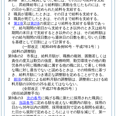
第9条
新たに職員となった者には、その日から給料を支給
し、昇給降給等により給料額に異動を生じたものには、そ
の日から新たに定められた給料を支給する。
2
職員が退職したときは、その日まで給料を支給する。
3
職員が死亡したときは、その月まで給料を支給する。
4
第1項
又は
第2項
の規定により給料を支給する場合であっ
て、給与期間の初日から支給するとき以外のとき又は給与
期間の末日まで支給するとき以外のときは、その給料額は
その給与期間の現日数から週休日の日数を差し引いた日数
を基礎として日割によって計算する。
(一部改正〔昭和49年条例90号・平成7年1号〕)
(給料の調整額)
第9条の2
市長は、給料月額が、職務の複雑、困難若しくは
責任の度又は勤労の強度、勤務時間、勤労環境その他の勤
労条件が同じ職務の級に属する他の職に比して著しく特殊
な職に対し適当でないと認めるときは、その特殊性に基づ
き、給料月額につき適正な調整額を定めることができる。
2
前項
の規定による給料月額の調整額は、調整前における給
料月額の100分の25を超えてはならない。
(全部改正〔平成27年条例25号〕)
(初任給調整手当)
第9条の3
次の各号
に掲げる職に新たに採用された職員に
は、
当該各号
に定める額を超えない範囲内の額を、採用の
日から35年以内の期間、採用後規則で定める期間を経過し
た日から規則で定めるところによりその額を減じて、第一