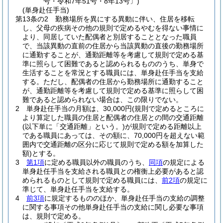
号・令和7年51号・8年13号〕)
(単身赴任手当)
第13条の2
勤務場所を異にする異動に伴い、住居を移転
し、父母の疾病その他の規則で定めるやむを得ない事情に
より、同居していた配偶者と別居することとなった職員
で、当該異動の直前の住居から当該異動の直後の勤務場所
に通勤することが、通勤距離等を考慮して規則で定める基
準に照らして困難であると認められるもののうち、単身で
生活することを常況とする職員には、単身赴任手当を支給
する。
ただし、配偶者の住居から勤務場所に通勤すること
が、通勤距離等を考慮して規則で定める基準に照らして困
難であると認められない場合は、この限りでない。
2
単身赴任手当の月額は、30,000円
(規則で定めるところに
より算定した職員の住居と配偶者の住居との間の交通距離
(以下単に「交通距離」という。)
が規則で定める距離以上
である職員にあっては、その額に、70,000円を超えない範
囲内で交通距離の区分に応じて規則で定める額を加算した
額)
とする。
3
第1項
に定める職員以外の職員のうち、
同項
の規定による
単身赴任手当を支給される職員との権衡上必要があると認
められるものとして規則で定める職員には、
前2項
の規定に
準じて、単身赴任手当を支給する。
4
前3項
に規定するもののほか、単身赴任手当の支給の調整
に関する事項その他単身赴任手当の支給に関し必要な事項
は、規則で定める。