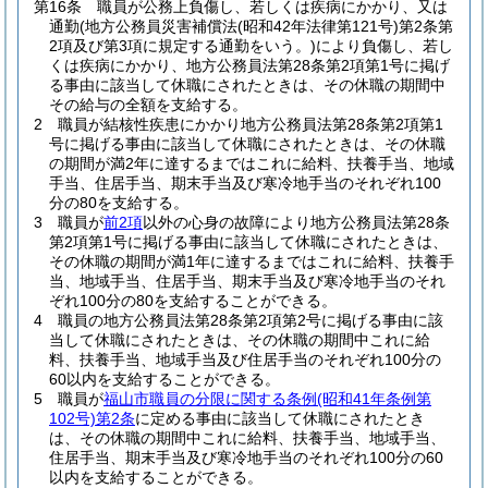
第16条
職員が公務上負傷し、若しくは疾病にかかり、又は
通勤
(地方公務員災害補償法
(昭和42年法律第121号)
第2条第
2項及び第3項に規定する通勤をいう。)
により負傷し、若し
くは疾病にかかり、地方公務員法第28条第2項第1号に掲げ
る事由に該当して休職にされたときは、その休職の期間中
その給与の全額を支給する。
2
職員が結核性疾患にかかり地方公務員法第28条第2項第1
号に掲げる事由に該当して休職にされたときは、その休職
の期間が満2年に達するまではこれに給料、扶養手当、地域
手当、住居手当、期末手当及び寒冷地手当のそれぞれ100
分の80を支給する。
3
職員が
前2項
以外の心身の故障により地方公務員法第28条
第2項第1号に掲げる事由に該当して休職にされたときは、
その休職の期間が満1年に達するまではこれに給料、扶養手
当、地域手当、住居手当、期末手当及び寒冷地手当のそれ
ぞれ100分の80を支給することができる。
4
職員の地方公務員法第28条第2項第2号に掲げる事由に該
当して休職にされたときは、その休職の期間中これに給
料、扶養手当、地域手当及び住居手当のそれぞれ100分の
60以内を支給することができる。
5
職員が
福山市職員の分限に関する条例
(昭和41年条例第
102号)
第2条
に定める事由に該当して休職にされたとき
は、その休職の期間中これに給料、扶養手当、地域手当、
住居手当、期末手当及び寒冷地手当のそれぞれ100分の60
以内を支給することができる。