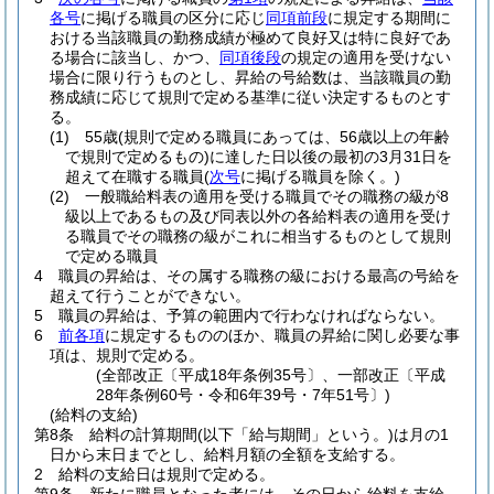
各号
に掲げる職員の区分に応じ
同項前段
に規定する期間に
おける当該職員の勤務成績が極めて良好又は特に良好であ
る場合に該当し、かつ、
同項後段
の規定の適用を受けない
場合に限り行うものとし、昇給の号給数は、当該職員の勤
務成績に応じて規則で定める基準に従い決定するものとす
る。
(1)
55歳
(規則で定める職員にあっては、56歳以上の年齢
で規則で定めるもの)
に達した日以後の最初の3月31日を
超えて在職する職員
(
次号
に掲げる職員を除く。)
(2)
一般職給料表の適用を受ける職員でその職務の級が8
級以上であるもの及び同表以外の各給料表の適用を受け
る職員でその職務の級がこれに相当するものとして規則
で定める職員
4
職員の昇給は、その属する職務の級における最高の号給を
超えて行うことができない。
5
職員の昇給は、予算の範囲内で行わなければならない。
6
前各項
に規定するもののほか、職員の昇給に関し必要な事
項は、規則で定める。
(全部改正〔平成18年条例35号〕、一部改正〔平成
28年条例60号・令和6年39号・7年51号〕)
(給料の支給)
第8条
給料の計算期間
(以下「給与期間」という。)
は月の1
日から末日までとし、給料月額の全額を支給する。
2
給料の支給日は規則で定める。