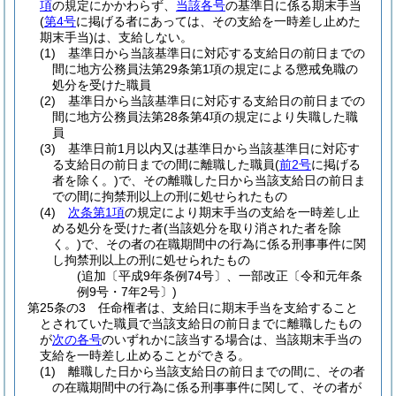
項
の規定にかかわらず、
当該各号
の基準日に係る期末手当
(
第4号
に掲げる者にあっては、その支給を一時差し止めた
期末手当)
は、支給しない。
(1)
基準日から当該基準日に対応する支給日の前日までの
間に地方公務員法第29条第1項の規定による懲戒免職の
処分を受けた職員
(2)
基準日から当該基準日に対応する支給日の前日までの
間に地方公務員法第28条第4項の規定により失職した職
員
(3)
基準日前1月以内又は基準日から当該基準日に対応す
る支給日の前日までの間に離職した職員
(
前2号
に掲げる
者を除く。)
で、その離職した日から当該支給日の前日ま
での間に拘禁刑以上の刑に処せられたもの
(4)
次条第1項
の規定により期末手当の支給を一時差し止
める処分を受けた者
(当該処分を取り消された者を除
く。)
で、その者の在職期間中の行為に係る刑事事件に関
し拘禁刑以上の刑に処せられたもの
(追加〔平成9年条例74号〕、一部改正〔令和元年条
例9号・7年2号〕)
第25条の3
任命権者は、支給日に期末手当を支給すること
とされていた職員で当該支給日の前日までに離職したもの
が
次の各号
のいずれかに該当する場合は、当該期末手当の
支給を一時差し止めることができる。
(1)
離職した日から当該支給日の前日までの間に、その者
の在職期間中の行為に係る刑事事件に関して、その者が