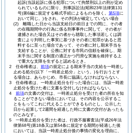
起訴
(当該起訴に係る犯罪について拘禁刑以上の刑が定め
られているものに限り、刑事訴訟法
(昭和23年法律第131
号)
第6編に規定する略式手続によるものを除く。
第5項
に
おいて同じ。)
をされ、その判決が確定していない場合
(2)
離職した日から当該支給日の前日までの間に、その者
の在職期間中の行為に係る刑事事件に関して、その者が
逮捕された場合又はその者から聴取した事項若しくは調
査により判明した事実に基づきその者に犯罪があると思
料するに至った場合であって、その者に対し期末手当を
支給することが、公務に対する市民の信頼を確保し、期
末手当に関する制度の適正かつ円滑な実施を維持する上
で重大な支障を生ずると認めるとき。
2
任命権者は、
前項
の規定による期末手当の支給を一時差し
止める処分
(以下「一時差止処分」という。)
を行おうとす
る場合は、あらかじめ、市長に協議しなければならない。
3
任命権者は、一時差止処分を行った場合には、当該一時差
止処分を受けた者に文書を交付しなければならない。
4
前項
の文書の交付は、一時差止処分を受けた者の所在を知
ることができない場合においては、その内容を公示するこ
とをもってこれに代えることができるものとし、公示した
日から起算して2週間を経過した時に文書の交付があったも
のとみなす。
5
一時差止処分を受けた者は、行政不服審査法
(平成26年法
律第68号)
第18条又は第54条に規定する期間が経過した後
においては、当該一時差止処分後の事情の変化を理由に、