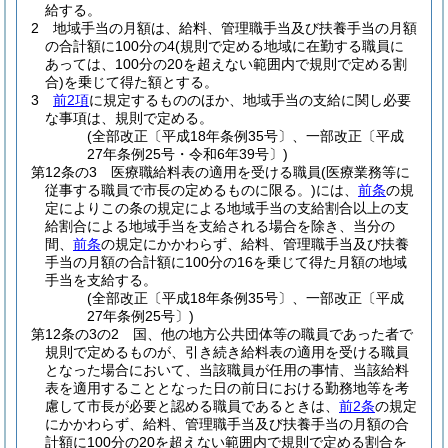
給する。
2
地域手当の月額は、給料、管理職手当及び扶養手当の月額
の合計額に100分の4
(規則で定める地域に在勤する職員に
あっては、100分の20を超えない範囲内で規則で定める割
合)
を乗じて得た額とする。
3
前2項
に規定するもののほか、地域手当の支給に関し必要
な事項は、規則で定める。
(全部改正〔平成18年条例35号〕、一部改正〔平成
27年条例25号・令和6年39号〕)
第12条の3
医療職給料表の適用を受ける職員
(医療業務等に
従事する職員で市長の定めるものに限る。)
には、
前条
の規
定によりこの条の規定による地域手当の支給割合以上の支
給割合による地域手当を支給される場合を除き、当分の
間、
前条
の規定にかかわらず、給料、管理職手当及び扶養
手当の月額の合計額に100分の16を乗じて得た月額の地域
手当を支給する。
(全部改正〔平成18年条例35号〕、一部改正〔平成
27年条例25号〕)
第12条の3の2
国、他の地方公共団体等の職員であった者で
規則で定めるものが、引き続き給料表の適用を受ける職員
となった場合において、当該職員が任用の事情、当該給料
表を適用することとなった日の前日における勤務地等を考
慮して市長が必要と認める職員であるときは、
前2条
の規定
にかかわらず、給料、管理職手当及び扶養手当の月額の合
計額に100分の20を超えない範囲内で規則で定める割合を