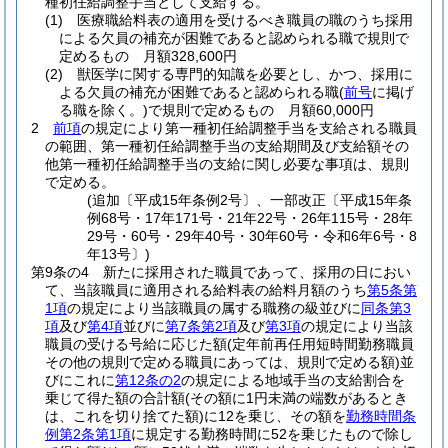
種初任給調整手当として支給する。
(1)
医療職給料表の適用を受けるべき職員の職のうち採用
による欠員の補充が困難であると認められる職で規則で
定めるもの 月額328,600円
(2)
獣医学に関する専門的知識を必要とし、かつ、採用に
よる欠員の補充が困難であると認められる職
(
前号
に掲げ
る職を除く。)
で規則で定めるもの 月額60,000円
2
前項
の規定により第一種初任給調整手当を支給される職員
の範囲、第一種初任給調整手当の支給期間及び支給額その
他第一種初任給調整手当の支給に関し必要な事項は、規則
で定める。
(追加〔平成15年条例2号〕、一部改正〔平成15年条
例68号・17年171号・21年22号・26年115号・28年
29号・60号・29年40号・30年60号・令和6年6号・8
年13号〕)
第9条の4
新たに採用された職員であって、採用の日におい
て、当該職員に適用される給料表の給料月額のうち
第5条第
1項
の規定により当該職員の属する職務の級並びに
同条第3
項
及び
第4項
並びに
第7条第2項
及び
第3項
の規定により当該
職員の受ける号給に応じた額
(定年前再任用短時間勤務職員
その他の規則で定める職員にあっては、規則で定める額)
並
びにこれに
第12条の2
の規定による地域手当の支給割合を
乗じて得た額の合計額
(その額に1円未満の端数があるとき
は、これを切り捨てた額)
に12を乗じ、その額を
勤務時間条
例第2条第1項
に規定する勤務時間に52を乗じたもので除し