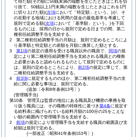
て得た額
(その額に50銭未満の端数を生じたときはこれを切
り捨て、50銭以上1円未満の端数を生じたときはこれを1円
に切り上げた額)
(
次項
において「特定額」という。)
が、そ
の在勤する地域における民間の賃金の最低基準を考慮して
規則で定める額
(
次項
において「基準額」という。)
を下回
るものには、採用の日から規則で定める日までの間、第二
種初任給調整手当を支給する。
2
第二種初任給調整手当の月額は、規則で定めるところによ
り基準額と特定額との差額を月額に換算した額とする。
3
第1項
の規定の適用を受ける職員以外の職員で、
同項
の規
定により第二種初任給調整手当を支給される職員との権衡
上必要があると認められるものとして規則で定めるものに
は、規則の定めるところにより、
前2項
の規定に準じて、第
二種初任給調整手当を支給する。
4
前3項
に規定するもののほか、第二種初任給調整手当の支
給に関し必要な事項は、規則で定める。
(追加〔令和8年条例13号〕)
(管理職手当)
第10条
管理又は監督の地位にある職員及び機密の事務を取
り扱う職員には、その職務の特殊性に基づき
第4条
に規定す
る給料表に掲げられている給料月額の100分の25をこえな
い額の範囲内で管理職手当を支給する。
2
前項
の規定により管理職手当を支給する職員の範囲及び支
給額は規則で定める。
(一部改正〔昭和41年条例153号〕)