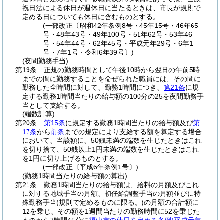
祝日法による休日が週休日に当たるときは、市長が規則で
定める日についても休日に含むものとする。
(一部改正〔昭和42年条例8号・45年15号・46年65
号・48年43号・49年100号・51年62号・53年46
号・54年44号・62年45号・平成元年29号・6年1
号・7年1号・令和6年39号〕)
(夜間勤務手当)
第19条
正規の勤務時間として午後10時から翌日の午前5時
までの間に勤務することを命ぜられた職員には、その間に
勤務した全時間に対して、勤務1時間につき、
第21条
に規
定する勤務1時間当たりの給与額の100分の25を夜間勤務手
当として支給する。
(端数計算)
第20条
第15条
に規定する勤務1時間当たりの給与額及び
第
17条
から
前条
までの規定により支給する額を算定する場合
において、当該額に、50銭未満の端数を生じたときはこれ
を切り捨て、50銭以上1円未満の端数を生じたときはこれ
を1円に切り上げるものとする。
(一部改正〔平成6年条例1号〕)
(勤務1時間当たりの給与額の算出)
第21条
勤務1時間当たりの給与額は、給料の月額及びこれ
に対する地域手当の月額、初任給調整手当の月額並びに特
殊勤務手当
(規則で定めるものに限る。)
の月額の合計額に
12を乗じ、その額を1週間当たりの勤務時間に52を乗じた