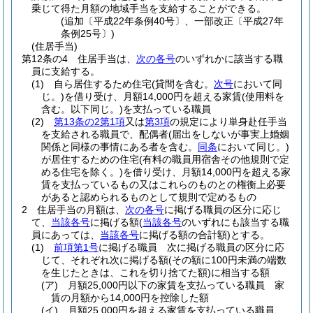
乗じて得た月額の地域手当を支給することができる。
(追加〔平成22年条例40号〕、一部改正〔平成27年
条例25号〕)
(住居手当)
第12条の4
住居手当は、
次の各号
のいずれかに該当する職
員に支給する。
(1)
自ら居住するため住宅
(貸間を含む。
次号
において同
じ。)
を借り受け、月額14,000円を超える家賃
(使用料を
含む。以下同じ。)
を支払っている職員
(2)
第13条の2第1項
又は
第3項
の規定により単身赴任手当
を支給される職員で、配偶者
(届出をしないが事実上婚姻
関係と同様の事情にある者を含む。
同条
において同じ。)
が居住するための住宅
(有料の職員用宿舎その他規則で定
める住宅を除く。)
を借り受け、月額14,000円を超える家
賃を支払っているもの又はこれらのものとの権衡上必要
があると認められるものとして規則で定めるもの
2
住居手当の月額は、
次の各号
に掲げる職員の区分に応じ
て、
当該各号
に掲げる額
(
当該各号
のいずれにも該当する職
員にあっては、
当該各号
に掲げる額の合計額)
とする。
(1)
前項第1号
に掲げる職員 次に掲げる職員の区分に応
じて、それぞれ次に掲げる額
(その額に100円未満の端数
を生じたときは、これを切り捨てた額)
に相当する額
(ア)
月額25,000円以下の家賃を支払っている職員 家
賃の月額から14,000円を控除した額
(イ)
月額25,000円を超える家賃を支払っている職員