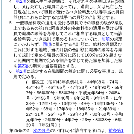
4
第2項
の期末手当基礎額は、それぞれその基準日現在
(退職
し、又は死亡した職員にあっては、退職し、又は死亡した
日現在)
において職員が受けるべき給料及び扶養手当の月額
並びにこれらに対する地域手当の月額の合計額とする。
5
一般職給料表の適用を受ける職員でその職務の級が3級以
上であるもの並びに同表以外の各給料表の適用を受ける職
員で職務の級等を考慮してこれに相当する職員として当該
各給料表につき規則で定めるものについては、
前項
の規定
にかかわらず、
同項
に規定する合計額に、給料の月額及び
これに対する地域手当の月額の合計額に職務の級等を考慮
して規則で定める職員の区分に応じて100分の20を超えな
い範囲内で規則で定める割合を乗じて得た額を加算した額
を
第2項
の期末手当基礎額とする。
6
第2項
に規定する在職期間の算定に関し必要な事項は、規
則で定める。
(一部改正〔昭和43年条例41号・44年68号・74号・
45年46号・46年65号・47年28号・49年90号・55年
7号・56年60号・58年3号・平成元年54号・2年54
号・3年56号・5年40号・6年52号・9年74号・11年
38号・12年71号・13年2号・49号・14年135号・15
年52号・68号・17年8号・18年35号・21年39号・
22年31号・26年76号・29年40号・30年60号・令和
元年9号・2年60号・4年2号・26号・5年38号・6年
39号・7年51号〕)
第25条の2
次の各号
のいずれかに該当する者には、
前条第1