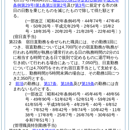
ものから7時間45分に
福山市の休日を定める条例
(平成元年
条例第29号)
第1条第1項第2号
及び
第3号
に規定する市の休
日の日数を乗じたものを減じたもので除して得た額とす
る。
(一部改正〔昭和42年条例45号・44年74号・47年45
号・50年26号・平成元年29号・2年54号・15年2
号・18年35号・20年20号・21年28号・22年40号〕)
(宿日直手当)
第22条
宿日直勤務を命ぜられた職員には、その勤務1回に
つき、宿直勤務については4,700円
(その宿直勤務が執務が
行われる時間が執務が通常行われる日の執務時間の2分の1
に相当する時間である日で規則で定めるものに退庁時から
引き続いて行われる場合にあっては、7,050円)
、日直勤務
については4,700円をそれぞれ宿日直手当として支給する。
ただし、勤務時間が5時間未満の場合は、その勤務1回につ
き2,350円とする。
2
前項
の勤務は、
第17条
、
第18条
及び
第19条
の勤務には含
まれないものとする。
(一部改正〔昭和42年条例45号・45年46号・48年56
号・49年90号・51年62号・52年51号・59年26号・
61年55号・平成3年56号・4年29号・40号・6年52
号・7年52号・8年42号・9年74号・10年42号・11年
38号・17年8号・25年7号・26年76号・30年60号・
令和7年51号〕)
(管理職員特別勤務手当)