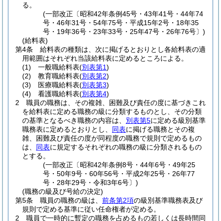
る。
(一部改正〔昭和42年条例45号・43年41号・44年74
号・46年31号・54年75号・平成15年2号・18年35
号・19年36号・23年33号・25年47号・26年76号〕)
(給料表)
第4条
給料表の種類は、次に掲げるとおりとし各給料表の適
用範囲はそれぞれ当該給料表に定めるところによる。
(1)
一般職給料表
(
別表第1
)
(2)
教育職給料表
(
別表第2
)
(3)
医療職給料表
(
別表第3
)
(4)
看護職給料表
(
別表第4
)
2
職員の職務は、その複雑、困難及び責任の度に基づきこれ
を給料表に定める職務の級に分類するものとし、その分類
の基準となるべき職務の内容は、
別表第5
に定める級別基準
職務表に定めるとおりとし、
同表
に掲げる職務とその複
雑、困難及び責任の度が同程度の職務で規則で定めるもの
は、
同表
に規定するそれぞれの職務の級に分類されるもの
とする。
(一部改正〔昭和42年条例8号・44年6号・49年25
号・50年9号・60年56号・平成2年25号・26年77
号・28年29号・令和3年6号〕)
(職務の級及び号給の決定)
第5条
職員の職務の級は、
前条第2項
の級別基準職務表及び
規則で定める基準に従い任命権者が定める。
2
職員で一時的に暫定の職務を占めるもの若しくは長時間同