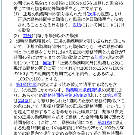
の間である場合はその割合に100分の25を加算した割合)
を
乗じて得た額を時間外勤務手当として支給する。
(1)
正規の勤務時間が割り振られた日
(
次条
の規定により
正規の勤務時間中に勤務した職員に休日勤務手当が支給
されることとなる日を除く。
次項
において同じ。)
におけ
る勤務
(2)
前号
に掲げる勤務以外の勤務
2
短時間勤務職員が、正規の勤務時間が割り振られた日にお
いて、正規の勤務時間外にした勤務のうち、その勤務の時
間とその勤務をした日における正規の勤務時間との合計が7
時間45分に達するまでの間の勤務に対する
前項
の規定の適
用については、
同項
中「正規の勤務時間外に勤務した次に
掲げる勤務の区分に応じてそれぞれ100分の125から100分
の150までの範囲内で規則で定める割合」とあるのは、
「100分の100」とする。
3
第1項
(
前項
の規定により読み替えて適用する場合を含
む。)
の規定にかかわらず、
勤務時間条例第5条
の規定によ
り、あらかじめ
勤務時間条例第3条第2項
若しくは
第3項
又
は
第4条
により割り振られた1週間の正規の勤務時間
(以下こ
の条において「割振り変更前の正規の勤務時間」という。)
を超えて勤務することを命ぜられた職員には、割振り変更
前の正規の勤務時間を超えて勤務した全時間
(規則で定める
時間を除く。)
に対して、勤務1時間につき、
第21条
に規定
する勤務1時間当たりの給与額に100分の25から100分の50
までの範囲内で規則で定める割合を乗じて得た額を時間外