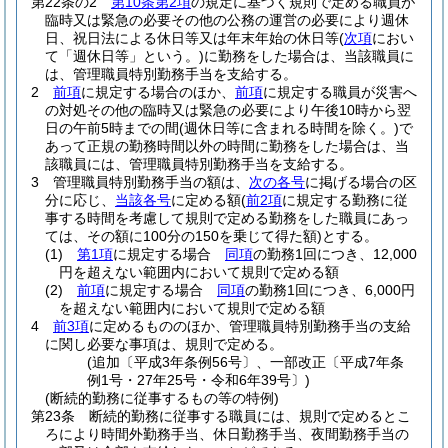
第22条の2
第10条第2項
の規定に基づく規則で定める職員が
臨時又は緊急の必要その他の公務の運営の必要により週休
日、祝日法による休日等又は年末年始の休日等
(
次項
におい
て「週休日等」という。)
に勤務をした場合は、当該職員に
は、管理職員特別勤務手当を支給する。
2
前項
に規定する場合のほか、
前項
に規定する職員が災害へ
の対処その他の臨時又は緊急の必要により午後10時から翌
日の午前5時までの間
(週休日等に含まれる時間を除く。)
で
あって正規の勤務時間以外の時間に勤務をした場合は、当
該職員には、管理職員特別勤務手当を支給する。
3
管理職員特別勤務手当の額は、
次の各号
に掲げる場合の区
分に応じ、
当該各号
に定める額
(
前2項
に規定する勤務に従
事する時間を考慮して規則で定める勤務をした職員にあっ
ては、その額に100分の150を乗じて得た額)
とする。
(1)
第1項
に規定する場合
同項
の勤務1回につき、12,000
円を超えない範囲内において規則で定める額
(2)
前項
に規定する場合
同項
の勤務1回につき、6,000円
を超えない範囲内において規則で定める額
4
前3項
に定めるもののほか、管理職員特別勤務手当の支給
に関し必要な事項は、規則で定める。
(追加〔平成3年条例56号〕、一部改正〔平成7年条
例1号・27年25号・令和6年39号〕)
(断続的勤務に従事するもの等の特例)
第23条
断続的勤務に従事する職員には、規則で定めるとこ
ろにより時間外勤務手当、休日勤務手当、夜間勤務手当の