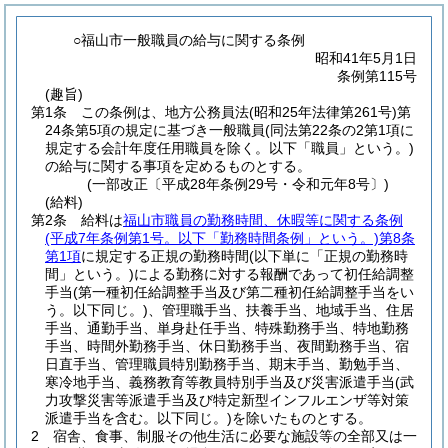
○福山市一般職員の給与に関する条例
昭和41年5月1日
条例第115号
(趣旨)
第1条
この条例は、地方公務員法
(昭和25年法律第261号)
第
24条第5項の規定に基づき一般職員
(同法第22条の2第1項に
規定する会計年度任用職員を除く。以下「職員」という。)
の給与に関する事項を定めるものとする。
(一部改正〔平成28年条例29号・令和元年8号〕)
(給料)
第2条
給料は
福山市職員の勤務時間、休暇等に関する条例
(平成7年条例第1号。以下「勤務時間条例」という。)
第8条
第1項
に規定する正規の勤務時間
(以下単に「正規の勤務時
間」という。)
による勤務に対する報酬であって初任給調整
手当
(第一種初任給調整手当及び第二種初任給調整手当をい
う。以下同じ。)
、管理職手当、扶養手当、地域手当、住居
手当、通勤手当、単身赴任手当、特殊勤務手当、特地勤務
手当、時間外勤務手当、休日勤務手当、夜間勤務手当、宿
日直手当、管理職員特別勤務手当、期末手当、勤勉手当、
寒冷地手当、義務教育等教員特別手当及び災害派遣手当
(武
力攻撃災害等派遣手当及び特定新型インフルエンザ等対策
派遣手当を含む。以下同じ。)
を除いたものとする。
2
宿舎、食事、制服その他生活に必要な施設等の全部又は一