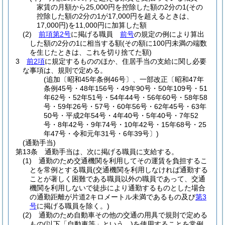
家賃の月額から25,000円を控除した額の2分の1
(その
控除した額の2分の1が17,000円を超えるときは、
17,000円)
を11,000円に加算した額
(2)
前項第2号
に掲げる職員
前号
の規定の例により算出
した額の2分の1に相当する額
(その額に100円未満の端数
を生じたときは、これを切り捨てた額)
3
前2項
に規定するもののほか、住居手当の支給に関し必要
な事項は、規則で定める。
(追加〔昭和45年条例46号〕、一部改正〔昭和47年
条例45号・48年156号・49年90号・50年109号・51
年62号・52年51号・54年44号・56年60号・58年58
号・59年26号・57号・60年56号・62年45号・63年
50号・平成2年54号・4年40号・5年40号・7年52
号・8年42号・9年74号・10年42号・15年68号・25
年47号・令和元年31号・6年39号〕)
(通勤手当)
第13条
通勤手当は、次に掲げる職員に支給する。
(1)
通勤のため交通機関を利用してその運賃を負担するこ
とを常例とする職員
(交通機関を利用しなければ通勤する
ことが著しく困難である職員以外の職員であって、交通
機関を利用しないで徒歩により通勤するものとした場合
の通勤距離が片道2キロメートル未満であるもの及び
第3
号
に掲げる職員を除く。)
(2)
通勤のため自動車その他の交通の用具で規則で定める
もの
(以下「自動車等」という。)
を使用することを常例