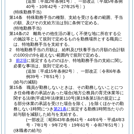
(追加〔平成2年条例1号〕、一部改正〔平成5年条例
40号・10年42号・27年25号〕)
(特殊勤務手当)
第14条
特殊勤務手当の種類、支給を受ける者の範囲、手当
の額、及びその支給方法は別に条例で定める。
(特地勤務手当)
第14条の2
離島その他生活の著しく不便な地に所在する公
の施設等として規則で定めるものを勤務場所とする職員に
は、特地勤務手当を支給する。
2
特地勤務手当の月額は、給料及び扶養手当の月額の合計額
の100分の9を超えない範囲内で規則で定める。
3
前2項
に規定するもののほか、特地勤務手当の支給に関し
必要な事項は、規則で定める。
(追加〔平成15年条例2号〕、一部改正〔令和6年条
例39号・7年51号〕)
(給与の減額)
第15条
職員が勤務しないときは、その勤務しないことにつ
き任命権者の承認があった場合
(地方公務員の育児休業等に
関する法律
(平成3年法律第110号)
第19条第1項の規定によ
る部分休業の承認を受けた場合を除く。)
を除くほかその勤
務しない1時間につき
第21条
に規定する勤務1時間当たりの
給与額を減額した給与を支給する。
(一部改正〔昭和43年条例41号・44年6号・平成4年3
号・7年1号・9年72号・19年61号・令和7年51号〕)
(休職者の給与)