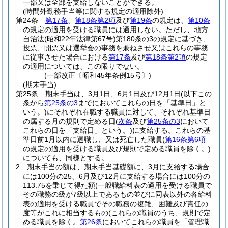
一部又は全部を支給しないことができる。
(時間外勤務手当等に関する規定の適用除外)
第24条
第17条
、
第18条第2項
及び
第19条
の規定は、
第10条
の規定の適用を受ける職員には適用しない。
ただし、地方
自治法
(昭和22年法律第67号)
第180条の3の規定に基づき、
投票、開票又は選挙会の事務を兼ねさせ又はこれらの事務
に従事させた場合における
第17条
及び
第18条第2項
の規定
の適用については、この限りでない。
(一部改正〔昭和45年条例15号〕)
(期末手当)
第25条
期末手当は、3月1日、6月1日及び12月1日
(以下この
条から
第25条の3
までにおいてこれらの日を「基準日」と
いう。)
にそれぞれ在職する職員に対して、それぞれ基準日
の属する月の規則で定める日
(
次条
及び
第25条の3
において
これらの日を「支給日」という。)
に支給する。
これらの基
準日前1月以内に退職し、又は死亡した職員
(
第16条第6項
の規定の適用を受ける職員及び規則で定める職員を除く。)
についても、同様とする。
2
期末手当の額は、期末手当基礎額に、3月に支給する場合
には100分の25、6月及び12月に支給する場合には100分の
113.75を乗じて得た額
(一般職給料表の適用を受ける職員で
その職務の級が7級以上であるもの並びに同表以外の各給料
表の適用を受ける職員でその職務の複雑、困難及び責任の
度等がこれに相当するもの
(これらの職員のうち、規則で定
める職員を除く。
第26条
においてこれらの職員を「管理職