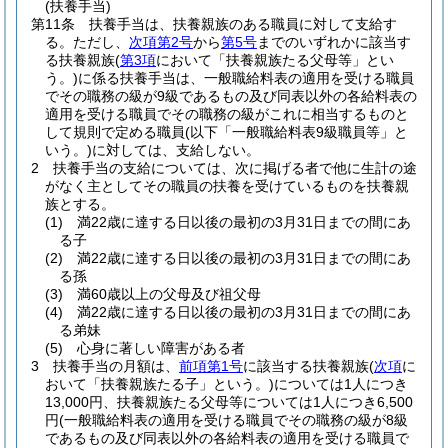
(扶養手当)
第11条
扶養手当は、扶養親族のある職員に対して支給す
る。
ただし、
次項第2号
から
第5号
までのいずれかに該当す
る扶養親族
(
第3項
において「扶養親族たる父母等」とい
う。)
に係る扶養手当は、一般職給料表の適用を受ける職員
でその職務の級が9級であるもの及び同表以外の各給料表の
適用を受ける職員でその職務の級がこれに相当するものと
して規則で定める職員
(以下「一般職給料表9級職員等」と
いう。)
に対しては、支給しない。
2
扶養手当の支給については、次に掲げる者で他に生計の途
がなく主としてその職員の扶養を受けているものを扶養親
族とする。
(1)
満22歳に達する日以後の最初の3月31日までの間にあ
る子
(2)
満22歳に達する日以後の最初の3月31日までの間にあ
る孫
(3)
満60歳以上の父母及び祖父母
(4)
満22歳に達する日以後の最初の3月31日までの間にあ
る弟妹
(5)
心身に著しい障害がある者
3
扶養手当の月額は、
前項第1号
に該当する扶養親族
(
次項
に
おいて「扶養親族たる子」という。)
については1人につき
13,000円、扶養親族たる父母等については1人につき6,500
円
(一般職給料表の適用を受ける職員でその職務の級が8級
であるもの及び同表以外の各給料表の適用を受ける職員で