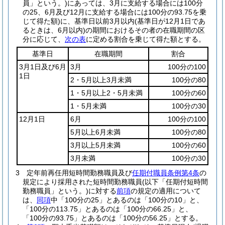
員」という。)
にあっては、3月に支給する場合には100分
の25、6月及び12月に支給する場合には100分の93.75を乗
じて得た額)
に、基準日以前3月以内
(基準日が12月1日であ
るときは、6月以内)
の期間におけるその者の在職期間の区
分に応じて、
次の表
に定める割合を乗じて得た額とする。
基準日
在職期間
割合
3月1日及び6月
3月
100分の100
1日
2・5月以上3月未満
100分の80
1・5月以上2・5月未満
100分の60
1・5月未満
100分の30
12月1日
6月
100分の100
5月以上6月未満
100分の80
3月以上5月未満
100分の60
3月未満
100分の30
3
定年前再任用短時間勤務職員及び
任期付職員条例第4条
の
規定により採用された短時間勤務職員
(以下「任期付短時間
勤務職員」という。)
に対する
前項
の規定の適用について
は、
同項
中「100分の25」とあるのは「100分の10」と、
「100分の113.75」とあるのは「100分の66.25」と、
「100分の93.75」とあるのは「100分の56.25」とする。