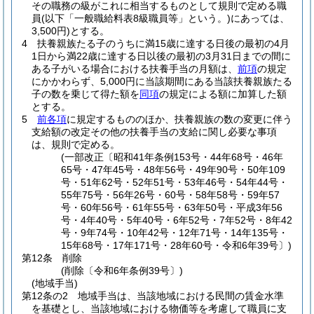
その職務の級がこれに相当するものとして規則で定める職
員
(以下「一般職給料表8級職員等」という。)
にあっては、
3,500円)
とする。
4
扶養親族たる子のうちに満15歳に達する日後の最初の4月
1日から満22歳に達する日以後の最初の3月31日までの間に
ある子がいる場合における扶養手当の月額は、
前項
の規定
にかかわらず、5,000円に当該期間にある当該扶養親族たる
子の数を乗じて得た額を
同項
の規定による額に加算した額
とする。
5
前各項
に規定するもののほか、扶養親族の数の変更に伴う
支給額の改定その他の扶養手当の支給に関し必要な事項
は、規則で定める。
(一部改正〔昭和41年条例153号・44年68号・46年
65号・47年45号・48年56号・49年90号・50年109
号・51年62号・52年51号・53年46号・54年44号・
55年75号・56年26号・60号・58年58号・59年57
号・60年56号・61年55号・63年50号・平成3年56
号・4年40号・5年40号・6年52号・7年52号・8年42
号・9年74号・10年42号・12年71号・14年135号・
15年68号・17年171号・28年60号・令和6年39号〕)
第12条
削除
(削除〔令和6年条例39号〕)
(地域手当)
第12条の2
地域手当は、当該地域における民間の賃金水準
を基礎とし、当該地域における物価等を考慮して職員に支