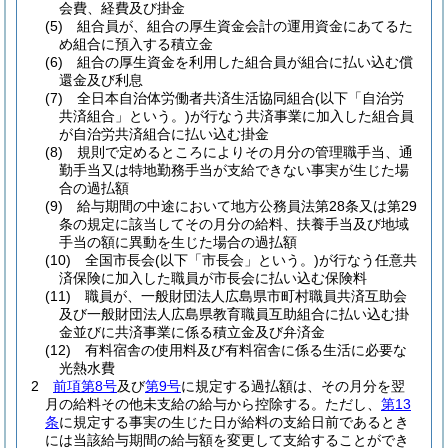
会費、経費及び掛金
(5)
組合員が、組合の厚生資金会計の運用資金にあてるた
め組合に預入する積立金
(6)
組合の厚生資金を利用した組合員が組合に払い込む償
還金及び利息
(7)
全日本自治体労働者共済生活協同組合
(以下「自治労
共済組合」という。)
が行なう共済事業に加入した組合員
が自治労共済組合に払い込む掛金
(8)
規則で定めるところによりその月分の管理職手当、通
勤手当又は特地勤務手当が支給できない事実が生じた場
合の過払額
(9)
給与期間の中途において地方公務員法第28条又は第29
条の規定に該当してその月分の給料、扶養手当及び地域
手当の額に異動を生じた場合の過払額
(10)
全国市長会
(以下「市長会」という。)
が行なう任意共
済保険に加入した職員が市長会に払い込む保険料
(11)
職員が、一般財団法人広島県市町村職員共済互助会
及び一般財団法人広島県教育職員互助組合に払い込む掛
金並びに共済事業に係る積立金及び弁済金
(12)
有料宿舎の使用料及び有料宿舎に係る生活に必要な
光熱水費
2
前項第8号
及び
第9号
に規定する過払額は、その月分を翌
月の給料その他未支給の給与から控除する。
ただし、
第13
条
に規定する事実の生じた日が給料の支給日前であるとき
には当該給与期間の給与額を変更して支給することができ