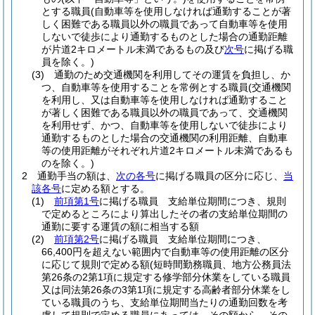
とする職員
(自動車等を使用しなければ通勤することが著
しく困難である職員以外の職員であって自動車等を使用
しないで徒歩により通勤するものとした場合の通勤距離
が片道2キロメートル未満であるもの及び
次号
に掲げる職
員を除く。)
(3)
通勤のため交通機関を利用してその運賃を負担し、か
つ、自動車等を使用することを常例とする職員
(交通機関
を利用し、又は自動車等を使用しなければ通勤すること
が著しく困難である職員以外の職員であって、交通機関
を利用せず、かつ、自動車等を使用しないで徒歩により
通勤するものとした場合の交通機関の利用距離、自動車
等の使用距離がそれぞれ片道2キロメートル未満であるも
のを除く。)
2
通勤手当の額は、
次の各号
に掲げる職員の区分に応じ、
当
該各号
に定める額とする。
(1)
前項第1号
に掲げる職員 支給単位期間につき、規則
で定めるところにより算出したその者の支給単位期間の
通勤に要する運賃の額に相当する額
(2)
前項第2号
に掲げる職員 支給単位期間につき、
66,400円を超えない範囲内で自動車等の使用距離の区分
に応じて規則で定める額
(短時間勤務職員、地方公務員法
第26条の2第1項に規定する修学部分休業をしている職員
又は同法第26条の3第1項に規定する高齢者部分休業をし
ている職員のうち、支給単位期間当たりの通勤回数を考