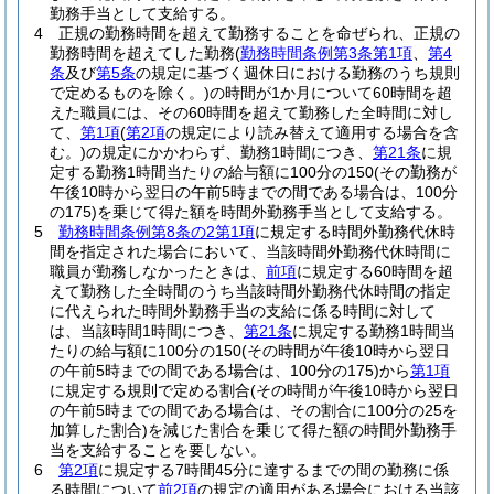
勤務手当として支給する。
4
正規の勤務時間を超えて勤務することを命ぜられ、正規の
勤務時間を超えてした勤務
(
勤務時間条例第3条第1項
、
第4
条
及び
第5条
の規定に基づく週休日における勤務のうち規則
で定めるものを除く。)
の時間が1か月について60時間を超
えた職員には、その60時間を超えて勤務した全時間に対し
て、
第1項
(
第2項
の規定により読み替えて適用する場合を含
む。)
の規定にかかわらず、勤務1時間につき、
第21条
に規
定する勤務1時間当たりの給与額に100分の150
(その勤務が
午後10時から翌日の午前5時までの間である場合は、100分
の175)
を乗じて得た額を時間外勤務手当として支給する。
5
勤務時間条例第8条の2第1項
に規定する時間外勤務代休時
間を指定された場合において、当該時間外勤務代休時間に
職員が勤務しなかったときは、
前項
に規定する60時間を超
えて勤務した全時間のうち当該時間外勤務代休時間の指定
に代えられた時間外勤務手当の支給に係る時間に対して
は、当該時間1時間につき、
第21条
に規定する勤務1時間当
たりの給与額に100分の150
(その時間が午後10時から翌日
の午前5時までの間である場合は、100分の175)
から
第1項
に規定する規則で定める割合
(その時間が午後10時から翌日
の午前5時までの間である場合は、その割合に100分の25を
加算した割合)
を減じた割合を乗じて得た額の時間外勤務手
当を支給することを要しない。
6
第2項
に規定する7時間45分に達するまでの間の勤務に係
る時間について
前2項
の規定の適用がある場合における当該