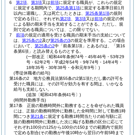
6
第2項
、
第3項
又は
前項
に規定する職員が、これらの規定
に規定する期間内で、
第25条第1項
に規定する基準日前1月
以内に退職し、又は死亡したときは、
第25条第1項
の規則
で定める日に、それぞれ
第2項
、
第3項
又は
前項
の規定の例
による額の期末手当を支給することができる。
ただし、規
則で定める職員については、この限りでない。
7
前項
の規定の適用を受ける職員の期末手当の支給について
は、
第25条の2
及び
第25条の3
の規定を準用する。
この場合
において、
第25条の2
中「前条第1項」とあるのは、「第16
条第6項」と読み替えるものとする。
(一部改正〔昭和44年条例74号・45年46号・53年29
号・62年2号・平成2年54号・9年74号・14年4号・
18年35号・30年38号・令和元年9号〕)
(専従休職者の給与)
第16条の2
地方公務員法第55条の2第1項ただし書の許可を
受けた職員には、その許可が効力を有する間は、いかなる
給与も支給しない。
(追加〔昭和43年条例41号〕)
(時間外勤務手当)
第17条
正規の勤務時間外に勤務することを命ぜられた職員
には、正規の勤務時間外に勤務した全時間に対して勤務1時
間につき
第21条
に規定する勤務1時間当たりの給与額に正
規の勤務時間外に勤務した次に掲げる勤務の区分に応じて
それぞれ100分の125から100分の150までの範囲内で規則
で定める割合
(その勤務が午後10時から翌日の午前5時まで