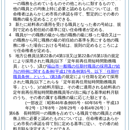
一の職務を占めているものその他これらに類するもので、
他の職員との均衡上特に必要と認めるものについては、任
命権者はあらかじめ市長の承認を得て、暫定的にその者の
職務の級を定めることができる。
3
新たに給料表の適用を受ける職員となった者の号給は、規
則で定める初任給の基準に従い任命権者が定める。
4
職員が一の職務の級から他の職務の級に移った場合又は一
の職務から同じ職務の級の初任給の基準を異にする他の職
務に移った場合における号給は、規則の定めるところによ
り任命権者が定める。
5
地方公務員法第22条の4第1項又は第22条の5第1項の規定
により採用された職員
(以下「定年前再任用短時間勤務職
員」という。)
及び
福山市一般職の任期付職員の採用及び給
与の特例に関する条例
(平成17年条例第5号。以下「任期付
職員条例」という。)
第3条
の規定により任期を定めて採用
された職員
(以下これらを「定年前再任用短時間勤務職員
等」という。)
の給料月額は、その者に適用される給料表の
定年前再任用短時間勤務職員等の項に掲げる基準給料月額
のうち、その者の属する職務の級に応じた額とする。
(一部改正〔昭和46年条例65号・60年56号・平成13
年2号・17年8号・28年29号・令和4年26号〕)
第6条
長時間同一の職務を占めている職員で他の職員との権
衡上特に必要と認めたものについては、任命権者はあらか
じめ市長の承認を得て別に定める基準に従い、その者の給
料月額を決定することができる。