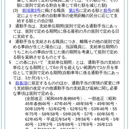
慮して規則で定める職員にあっては、その額から、その
額に規則で定める割合を乗じて得た額を減じた額)
(3)
前項第3号
に掲げる職員
第1号
に定める額と
前号
の規
定によりその者の自動車等の使用距離の区分に応じて支
給する額との合計額
3
通勤手当は、支給単位期間
(規則で定める通勤手当にあっ
ては、規則で定める期間)
に係る最初の月の規則で定める日
に支給する。
4
通勤手当を支給される職員につき、離職その他の規則で定
める事由が生じた場合には、当該職員に、支給単位期間の
うちこれらの事由が生じた後の期間を考慮して規則で定め
る額を返納させるものとする。
5
この条において「支給単位期間」とは、通勤手当の支給の
単位となる期間として6か月を超えない範囲内で1か月を単
位として規則で定める期間
(自動車等に係る通勤手当にあっ
ては、1か月)
をいう。
6
前各項
に規定するもののほか、通勤手当の実情の変更に伴
う支給額の改定その他通勤手当の支給及び返納に関し必要
な事項は規則で定める。
(全部改正〔昭和44年条例68号〕、一部改正〔昭和
45年条例46号・47年45号・48年56号・49年90号・
50年109号・51年62号・52年51号・53年46号・55
年75号・58年58号・59年26号・57号・60年56号・
62年45号・平成元年54号・3年56号・4年40号・5年
40号・13年2号・15年68号・17年8号・26年115