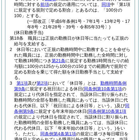
時間に対する
前項
の規定の適用については、
同項
中「第1項
に規定する規則で定める割合」とあるのは、「100分の
100」とする。
(一部改正〔平成6年条例1号・7年1号・13年2号・17
年8号・21年28号・39号・令和5年33号〕)
(休日勤務手当)
第18条
職員には正規の勤務日が休日等に当たっても正規の
給与を支給する。
2
休日等において正規の勤務時間中に勤務することを命ぜら
れた職員には、正規の勤務時間中に勤務した全時間に対し
て勤務1時間につき
第21条
に規定する勤務1時間当たりの給
与額に100分の125から100分の150までの範囲内で規則で
定める割合を乗じて得た額を休日勤務手当として支給す
る。
3
第1項
及び
第2項
において「休日等」とは、
勤務時間条例
第9条
に規定する祝日法による休日
(
同条例第10条第1項
の
規定により代休日を指定されて、当該休日に割り振られた
勤務時間の全部を勤務した職員にあっては、当該休日に代
わる代休日。以下「祝日法による休日等」という。)
及び
同
条例第9条
に規定する年末年始の休日
(
同条例第10条第1項
の規定により代休日を指定されて、当該休日に割り振られ
た勤務時間の全部を勤務した職員にあっては、当該休日に
代わる代休日。以下「年末年始の休日等」という。)
をい
う。
ただし、
同条例第4条第1項
の規定に基づき毎日曜日を
週休日と定められている職員以外の職員にあっては、当該