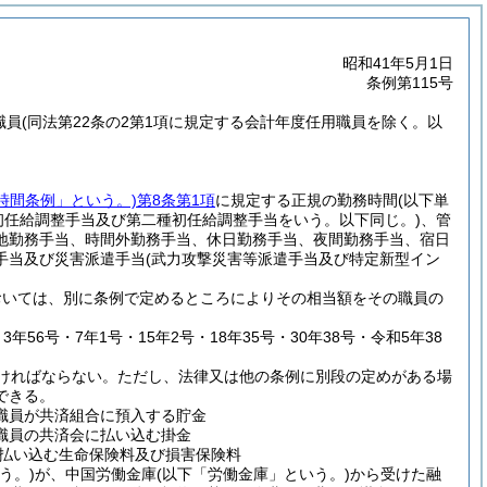
昭和41年5月1日
条例第115号
職員
(同法第22条の2第1項に規定する会計年度任用職員を除く。以
時間条例」という。)
第8条第1項
に規定する正規の勤務時間
(以下単
初任給調整手当及び第二種初任給調整手当をいう。以下同じ。)
、管
地勤務手当、時間外勤務手当、休日勤務手当、夜間勤務手当、宿日
手当及び災害派遣手当
(武力攻撃災害等派遣手当及び特定新型イン
おいては、別に条例で定めるところによりその相当額をその職員の
3年56号・7年1号・15年2号・18年35号・30年38号・令和5年38
ければならない。
ただし、法律又は他の条例に別段の定めがある場
できる。
職員が共済組合に預入する貯金
職員の共済会に払い込む掛金
払い込む生命保険料及び損害保険料
う。)
が、中国労働金庫
(以下「労働金庫」という。)
から受けた融