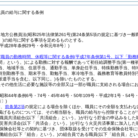
職員の給与に関する条例
、地方公務員法
(昭和25年法律第261号)
第24条第5項の規定に基づき一般
)
の給与に関する事項を定めるものとする。
平成28年条例29号・令和元年8号〕)
市職員の勤務時間、休暇等に関する条例
(平成7年条例第1号。以下「勤務
間」という。)
による勤務に対する報酬であって初任給調整手当
(第一種
当、地域手当、住居手当、通勤手当、単身赴任手当、特殊勤務手当、特
特別勤務手当、期末手当、勤勉手当、寒冷地手当、義務教育等教員特別
派遣手当を含む。以下同じ。)
を除いたものとする。
服その他生活に必要な施設等の全部又は一部が職員に支給される場合に
。
昭和44年条例6号・74号・45年46号・50年109号・平成2年1号・54号・
号〕)
は、
前条第2項
の規定による場合を除くほか、職員にその全額を支払わな
掲げるものについては、その相当額を、職員の給与から控除することが
職員共済組合
(以下「共済組合」という。)
が行なう貯金の申込みをした
災害共済会
(以下「共済会」という。)
が行なう火災共済事業に加入した
保険会社等との契約に基づき、団体取扱を受けてその生命保険会社等に
働組合
(以下「組合」という。)
の組合員である職員
(以下「組合員」とい