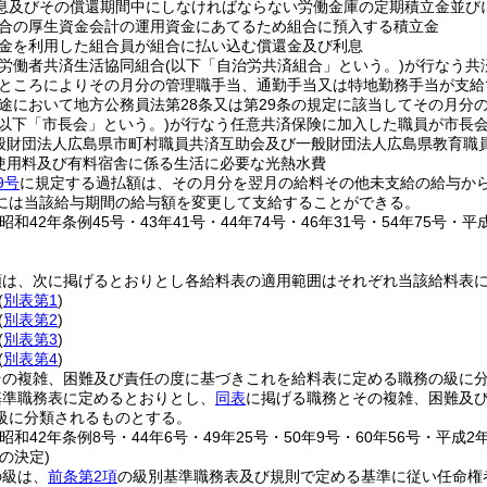
息及びその償還期間中にしなければならない労働金庫の定期積立金並び
合の厚生資金会計の運用資金にあてるため組合に預入する積立金
金を利用した組合員が組合に払い込む償還金及び利息
労働者共済生活協同組合
(以下「自治労共済組合」という。)
が行なう共
ところによりその月分の管理職手当、通勤手当又は特地勤務手当が支給
途において地方公務員法第28条又は第29条の規定に該当してその月分
(以下「市長会」という。)
が行なう任意共済保険に加入した職員が市長
般財団法人広島県市町村職員共済互助会及び一般財団法人広島県教育職
使用料及び有料宿舎に係る生活に必要な光熱水費
9号
に規定する過払額は、その月分を翌月の給料その他未支給の給与か
には当該給与期間の給与額を変更して支給することができる。
昭和42年条例45号・43年41号・44年74号・46年31号・54年75号・平成1
類は、次に掲げるとおりとし各給料表の適用範囲はそれぞれ当該給料表
(
別表第1
)
(
別表第2
)
(
別表第3
)
(
別表第4
)
その複雑、困難及び責任の度に基づきこれを給料表に定める職務の級に
基準職務表に定めるとおりとし、
同表
に掲げる職務とその複雑、困難及
級に分類されるものとする。
昭和42年条例8号・44年6号・49年25号・50年9号・60年56号・平成2年
の決定)
の級は、
前条第2項
の級別基準職務表及び規則で定める基準に従い任命権