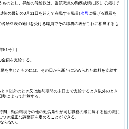
うものとし、昇給の号給数は、当該職員の勤務成績に応じて規則で
以後の最初の3月31日を超えて在職する職員
(
次号
に掲げる職員を
の各給料表の適用を受ける職員でその職務の級がこれに相当するも
年51号〕)
の全額を支給する。
異動を生じたものには、その日から新たに定められた給料を支給す
るとき以外のとき又は給与期間の末日まで支給するとき以外のとき
日割によって計算する。
時間、勤労環境その他の勤労条件が同じ職務の級に属する他の職に
につき適正な調整額を定めることができる。
はならない。