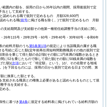
い範囲内の額を、採用の日から35年以内の期間、採用後規則で定
手当として支給する。
められる職で規則で定めるもの 月額328,600円
認められる職
(
前号
に掲げる職を除く。)
で規則で定めるもの 月額
当の支給期間及び支給額その他第一種初任給調整手当の支給に関し
26年115号・28年29号・60号・29年40号・30年60号・令和6年
表の給料月額のうち
第5条第1項
の規定により当該職員の属する職
ける号給に応じた額
(定年前再任用短時間勤務職員その他の規則で定
給割合を乗じて得た額の合計額
(その額に1円未満の端数があるとき
間に52を乗じたもので除して得た額
(その額に50銭未満の端数を
げた額)
(
次項
において「特定額」という。)
が、その在勤する地域
。)
を下回るものには、採用の日から規則で定める日までの間、第
月額に換算した額とする。
を支給される職員との権衡上必要があると認められるものとして規
調整手当を支給する。
定める。
殊性に基づき
第4条
に規定する給料表に掲げられている給料月額の