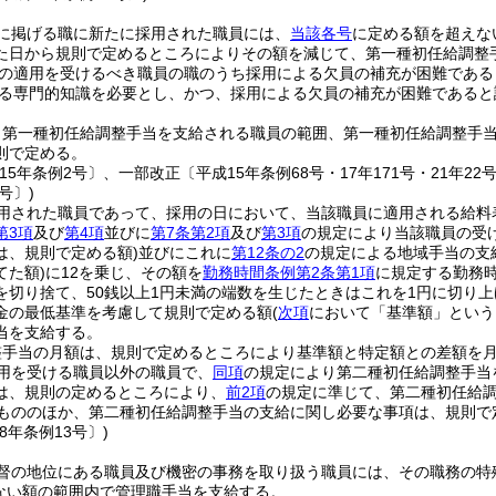
に掲げる職に新たに採用された職員には、
当該各号
に定める額を超えな
た日から規則で定めるところによりその額を減じて、第一種初任給調整
の適用を受けるべき職員の職のうち採用による欠員の補充が困難であると認
る専門的知識を必要とし、かつ、採用による欠員の補充が困難であると
り第一種初任給調整手当を支給される職員の範囲、第一種初任給調整手
則で定める。
15年条例2号〕、一部改正〔平成15年条例68号・17年171号・21年22号・
号〕)
用された職員であって、採用の日において、当該職員に適用される給料
第3項
及び
第4項
並びに
第7条第2項
及び
第3項
の規定により当該職員の受
は、規則で定める額)
並びにこれに
第12条の2
の規定による地域手当の支
てた額)
に12を乗じ、その額を
勤務時間条例第2条第1項
に規定する勤務時
を切り捨て、50銭以上1円未満の端数を生じたときはこれを1円に切り上
金の最低基準を考慮して規則で定める額
(
次項
において「基準額」という
当を支給する。
整手当の月額は、規則で定めるところにより基準額と特定額との差額を
用を受ける職員以外の職員で、
同項
の規定により第二種初任給調整手当
は、規則の定めるところにより、
前2項
の規定に準じて、第二種初任給
もののほか、第二種初任給調整手当の支給に関し必要な事項は、規則で
8年条例13号〕)
督の地位にある職員及び機密の事務を取り扱う職員には、その職務の特
えない額の範囲内で管理職手当を支給する。