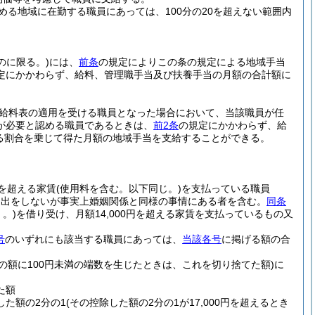
定める地域に在勤する職員にあっては、100分の20を超えない範囲内
のに限る。)
には、
前条
の規定によりこの条の規定による地域手当
定にかかわらず、給料、管理職手当及び扶養手当の月額の合計額に
給料表の適用を受ける職員となった場合において、当該職員が任
が必要と認める職員であるときは、
前2条
の規定にかかわらず、給
める割合を乗じて得た月額の地域手当を支給することができる。
円を超える家賃
(使用料を含む。以下同じ。)
を支払っている職員
届出をしないが事実上婚姻関係と同様の事情にある者を含む。
同条
。)
を借り受け、月額14,000円を超える家賃を支払っているもの又
号
のいずれにも該当する職員にあっては、
当該各号
に掲げる額の合
その額に100円未満の端数を生じたときは、これを切り捨てた額)
に
た額
した額の2分の1
(その控除した額の2分の1が17,000円を超えるとき