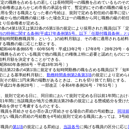
暫定の職務を占めるもの若しくは長時間同一の職務を占めているものそ
任命権者はあらかじめ市長の承認を得て、暫定的にその者の職務の級を
適用を受ける職員となった者の号給は、規則で定める初任給の基準に従
の級から他の職務の級に移った場合又は一の職務から同じ職務の級の初
より任命権者が定める。
2条の4第1項又は第22条の5第1項の規定により採用された職員
(以下「
与の特例に関する条例
(平成17年条例第5号。以下「任期付職員条例」と
用短時間勤務職員等」という。)
の給料月額は、その者に適用される給料
する職務の級に応じた額とする。
昭和46年条例65号・60年56号・平成13年2号・17年8号・28年29号・令
の職務を占めている職員で他の職員との権衡上特に必要と認めたものに
給料月額を決定することができる。
昭和60年条例56号・平成18年35号〕)
員法第22条の4第1項に規定する短時間勤務の職を占める職員
(以下「短
定による基準給料月額に、
勤務時間条例第2条第3項
の規定により定めら
額
(その額に1円未満の端数があるときは、これを切り捨てた額)
とする。
平成21年条例28号〕、一部改正〔令和4年条例26号・7年51号〕)
は、規則で定める日に、同日前において規則で定める日以前1年間におけ
前1年間に当該職員が地方公務員法第29条の規定による懲戒処分を受け
事由を併せて考慮するものとする。
り職員を昇給させるか否か及び昇給させる場合の昇給の号給数は、
同項
けない職員の昇給の号給数を4号給
(規則で定める職員にあっては、3号給
る職員の
第1項
の規定による昇給は、
当該各号
に掲げる職員の区分に応じ