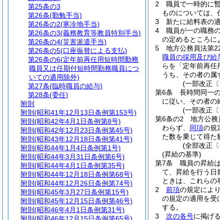
2
職員で一時的に
第25条の3
ものについては、
第26条
(勤勉手当)
3
新たに給料表の
第26条の2
(寒冷地手当)
4
職員が一の職務
第26条の3
(義務教育等教員特別手当)
の定めるところに
第26条の4
(災害派遣手当)
5
地方公務員法第2
第26条の5
(口座振替による支払)
職員の採用及び給
第26条の6
(定年前再任用短時間勤務
らを「定年前再任
職員又は任期付短時間勤務職員につ
うち、その者の属
いての適用除外)
(一部改正〔
第27条
(臨時職員の給与)
第6条
長時間同一
第28条
(委任)
に従い、その者の
附則
(一部改正〔
附則
(昭和41年12月13日条例第153号)
第6条の2
地方公務
附則
(昭和42年4月1日条例第8号)
わらず、
同項
の規
附則
(昭和42年12月23日条例第45号)
た数を乗じて得た
附則
(昭和43年12月18日条例第41号)
(全部改正〔
附則
(昭和44年1月4日条例第1号)
(昇給の基準)
附則
(昭和44年3月31日条例第6号)
第7条
職員の昇給
附則
(昭和44年4月1日条例第35号)
て、昇給を行う日
附則
(昭和44年12月18日条例第68号)
ときは、これらの
附則
(昭和44年12月26日条例第74号)
2
前項
の規定によ
附則
(昭和45年3月27日条例第15号)
の規定の適用を受
附則
(昭和45年12月15日条例第46号)
する。
附則
(昭和46年4月1日条例第31号)
3
次の各号
に掲げ
附則
(昭和46年12月15日条例第65号)