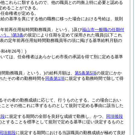
の他これらに類するもので、他の職員との均衡上特に必要と認める
定めることができる。
い任命権者が定める。
任給の基準を異にする他の職務に移った場合における号給は、規則
定年前再任用短時間勤務職員」という。)
及び
福山市一般職の任期付
いう。)
第3条
の規定により任期を定めて採用された職員
(以下これ
表の定年前再任用短時間勤務職員等の項に掲げる基準給料月額の
和4年26号〕)
ついては、任命権者はあらかじめ市長の承認を得て別に定める基準
時間勤務職員」という。)
の給料月額は、
第5条第5項
の規定にかか
れたその者の勤務時間を
同条第1項
に規定する勤務時間で除して得
るその者の勤務成績に応じて、行うものとする。
この場合におい
たことその他これに準ずるものとして規則で定める事由に該当した
前段
に規定する期間の全部を良好な成績で勤務し、かつ、
同項後段
)
とすることを標準として規則で定める基準に従い決定するものと
同項前段
に規定する期間における当該職員の勤務成績が極めて良好