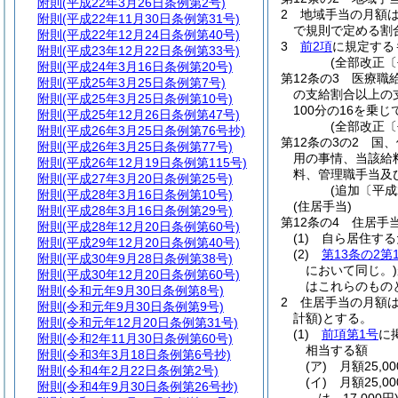
附則
(平成22年3月26日条例第2号)
2
地域手当の月額は
附則
(平成22年11月30日条例第31号)
で規則で定める割合
附則
(平成22年12月24日条例第40号)
3
前2項
に規定する
附則
(平成23年12月22日条例第33号)
(全部改正〔
附則
(平成24年3月16日条例第20号)
第12条の3
医療職
附則
(平成25年3月25日条例第7号)
の支給割合以上の
附則
(平成25年3月25日条例第10号)
100分の16を乗
附則
(平成25年12月26日条例第47号)
(全部改正〔
附則
(平成26年3月25日条例第76号抄)
第12条の3の2
国、
附則
(平成26年3月25日条例第77号)
用の事情、当該給
附則
(平成26年12月19日条例第115号)
料、管理職手当及
附則
(平成27年3月20日条例第25号)
(追加〔平成
附則
(平成28年3月16日条例第10号)
(住居手当)
附則
(平成28年3月16日条例第29号)
第12条の4
住居手
附則
(平成28年12月20日条例第60号)
(1)
自ら居住する
附則
(平成29年12月20日条例第40号)
(2)
第13条の2第
附則
(平成30年9月28日条例第38号)
において同じ。)
附則
(平成30年12月20日条例第60号)
はこれらのもの
附則
(令和元年9月30日条例第8号)
2
住居手当の月額
附則
(令和元年9月30日条例第9号)
計額)
とする。
附則
(令和元年12月20日条例第31号)
(1)
前項第1号
に
附則
(令和2年11月30日条例第60号)
相当する額
附則
(令和3年3月18日条例第6号抄)
(ア)
月額25,
附則
(令和4年2月22日条例第2号)
(イ)
月額25,
附則
(令和4年9月30日条例第26号抄)