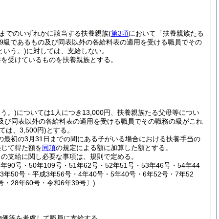
までのいずれかに該当する扶養親族
(
第3項
において「扶養親族たる
9級であるもの及び同表以外の各給料表の適用を受ける職員でその
という。)
に対しては、支給しない。
養を受けているものを扶養親族とする。
う。)
については1人につき13,000円、扶養親族たる父母等につい
の及び同表以外の各給料表の適用を受ける職員でその職務の級がこれ
は、3,500円)
とする。
の最初の3月31日までの間にある子がいる場合における扶養手当の
乗じて得た額を
同項
の規定による額に加算した額とする。
当の支給に関し必要な事項は、規則で定める。
年90号・50年109号・51年62号・52年51号・53年46号・54年44
63年50号・平成3年56号・4年40号・5年40号・6年52号・7年52
1号・28年60号・令和6年39号〕)
物価等を考慮して職員に支給する。