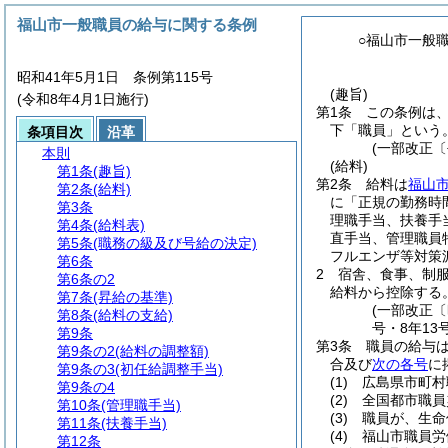
福山市一般職員の給与に関する条例
○福山市一般
昭和41年5月1日 条例第115号
(趣旨)
(令和8年4月1日施行)
第1条
この条例は
下「職員」という。
条項目次
沿革
(一部改正〔
本則
(給料)
第1条
(趣旨)
第2条
給料は
福山
第2条
(給料)
に「正規の勤務時
第3条
理職手当、扶養手
第4条
(給料表)
直手当、管理職員
第5条
(職務の級及び号給の決定)
フルエンザ等対策
第6条
2
宿舎、食事、制
第6条の2
給料から控除する
第7条
(昇給の基準)
(一部改正〔
第8条
(給料の支給)
号・8年13
第9条
第3条
職員の給与
第9条の2
(給料の調整額)
合及び
次の各号
に
第9条の3
(初任給調整手当)
(1)
広島県市町村
第9条の4
(2)
全国都市職員
第10条
(管理職手当)
(3)
職員が、生命
第11条
(扶養手当)
(4)
福山市職員労
第12条