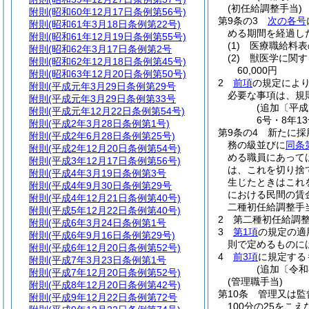
(初任給調整手当)
附則
(昭和60年12月17日条例第56号)
第9条の3
次の各号
附則
(昭和61年3月18日条例第22号)
める期間を経過し
附則
(昭和61年12月19日条例第55号)
(1)
医療職給料表
附則
(昭和62年3月17日条例第2号
(2)
獣医学に関す
附則
(昭和62年12月18日条例第45号)
60,000円
附則
(昭和63年12月20日条例第50号)
2
前項
の規定によ
附則
(平成元年3月29日条例第29号
必要な事項は、規
附則
(平成元年3月29日条例第33号
(追加〔平成
附則
(平成元年12月22日条例第54号)
6号・8年13
附則
(平成2年3月28日条例第1号)
第9条の4
新たに採
附則
(平成2年6月28日条例第25号)
務の級並びに
同条
附則
(平成2年12月20日条例第54号)
める職員にあって
附則
(平成3年12月17日条例第56号)
は、これを切り捨
附則
(平成4年3月19日条例第3号
生じたときはこれ
附則
(平成4年9月30日条例第29号
における民間の賃
附則
(平成4年12月21日条例第40号)
二種初任給調整手
附則
(平成5年12月22日条例第40号)
2
第二種初任給調
附則
(平成6年3月24日条例第1号
3
第1項
の規定の適
附則
(平成6年9月16日条例第29号)
則で定めるものに
附則
(平成6年12月20日条例第52号)
4
前3項
に規定する
附則
(平成7年3月23日条例第1号
(追加〔令和
附則
(平成7年12月20日条例第52号)
(管理職手当)
附則
(平成8年12月20日条例第42号)
第10条
管理又は監
附則
(平成9年12月22日条例第72号
100分の25をこ