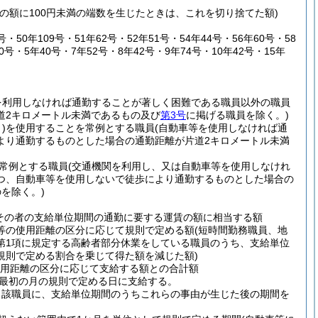
その額に100円未満の端数を生じたときは、これを切り捨てた額)
50年109号・51年62号・52年51号・54年44号・56年60号・58
0号・5年40号・7年52号・8年42号・9年74号・10年42号・15年
を利用しなければ通勤することが著しく困難である職員以外の職員
道2キロメートル未満であるもの及び
第3号
に掲げる職員を除く。)
)
を使用することを常例とする職員
(自動車等を使用しなければ通
より通勤するものとした場合の通勤距離が片道2キロメートル未満
常例とする職員
(交通機関を利用し、又は自動車等を使用しなけれ
つ、自動車等を使用しないで徒歩により通勤するものとした場合の
を除く。)
その者の支給単位期間の通勤に要する運賃の額に相当する額
車等の使用距離の区分に応じて規則で定める額
(短時間勤務職員、地
3第1項に規定する高齢者部分休業をしている職員のうち、支給単位
規則で定める割合を乗じて得た額を減じた額)
用距離の区分に応じて支給する額との合計額
最初の月の規則で定める日に支給する。
当該職員に、支給単位期間のうちこれらの事由が生じた後の期間を