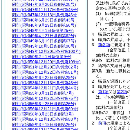
又は特に良好であ
附則
(昭和47年6月20日条例第28号)
定める基準に従い
附則
(昭和47年11月17日条例第45号)
(1)
55歳
(規則で
附則
(昭和47年12月13日条例第46号
除く。)
附則
(昭和48年6月29日条例第43号
(2)
一般職給料表
附則
(昭和48年9月29日条例第56号)
のとして規則で
附則
(昭和49年4月1日条例第25号)
4
職員の昇給は、
附則
(昭和49年4月27日条例第62号)
5
職員の昇給は、
附則
(昭和49年6月19日条例第67号)
6
前各項
に規定す
附則
(昭和49年10月5日条例第90号)
(全部改正〔
附則
(昭和49年12月20日条例第100号)
(給料の支給)
附則
(昭和50年2月1日条例第9号)
第8条
給料の計算
附則
(昭和50年12月20日条例第109号)
2
給料の支給日は
附則
(昭和51年12月20日条例第62号)
第9条
新たに職員
附則
(昭和52年12月22日条例第51号)
る。
附則
(昭和53年6月22日条例第29号)
2
職員が退職した
附則
(昭和53年12月16日条例第46号)
3
職員が死亡した
附則
(昭和54年12月21日条例第44号)
4
第1項
又は
第2項
附則
(昭和55年3月31日条例第7号)
は、その給料額は
附則
(昭和55年12月22日条例第75号)
(一部改正〔
附則
(昭和56年6月25日条例第26号)
(給料の調整額)
附則
(昭和56年12月21日条例第60号)
第9条の2
市長は、
附則
(昭和58年3月23日条例第3号)
比して著しく特殊
附則
(昭和58年12月13日条例第58号)
2
前項
の規定による
附則
(昭和59年3月19日条例第26号)
(全部改正〔
附則
(昭和59年12月27日条例第57号)