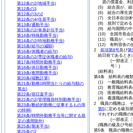
資の償還金、利
第12条の2
(地域手当)
(5)
組合員が、組
第12条の3
(6)
組合の厚生資
第12条の3の2
(7)
全日本自治体
第12条の4
(住居手当)
(8)
規則で定める
第13条
(通勤手当)
(9)
給与期間の中
第13条の2
(単身赴任手当)
(10)
全国市長会
第14条
(特殊勤務手当)
(11)
職員が、一
第14条の2
(特地勤務手当)
(12)
有料宿舎の
第15条
(給与の減額)
2
前項第8号
及び
第
第16条
(休職者の給与)
給日前であるとき
第16条の2
(専従休職者の給与)
(一部改正〔
第17条
(時間外勤務手当)
号〕)
第18条
(休日勤務手当)
(給料表)
第19条
(夜間勤務手当)
第4条
給料表の種
第20条
(端数計算)
(1)
一般職給料表
第21条
(勤務1時間当たりの給与額の
(2)
教育職給料表
算出)
(3)
医療職給料表
第22条
(宿日直手当)
(4)
看護職給料表
第22条の2
(管理職員特別勤務手当)
2
職員の職務は、
第23条
(断続的勤務に従事するもの等
第5
に定める級別
の特例)
それぞれの職務の
第24条
(時間外勤務手当等に関する規
(一部改正〔
定の適用除外)
(職務の級及び号給
第25条
(期末手当)
第5条
職員の職務
第25条の2