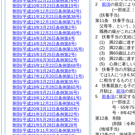
附則
(平成9年12月22日条例第74号)
2
前項
の規定によ
附則
(平成10年3月23日条例第19号)
(一部改正〔
附則
(平成10年12月22日条例第42号)
(扶養手当)
附則
(平成11年12月21日条例第38号)
第11条
扶養手当は
附則
(平成12年12月19日条例第71号)
父母等」という。)
附則
(平成13年3月23日条例第2号)
職務の級がこれに
附則
(平成13年12月21日条例第49号)
2
扶養手当の支給
附則
(平成14年3月26日条例第4号
(1)
満22歳に達
附則
(平成14年3月26日条例第8号)
(2)
満22歳に達
附則
(平成14年12月20日条例第135号)
(3)
満60歳以上
附則
(平成15年3月25日条例第2号)
(4)
満22歳に達
附則
(平成15年6月30日条例第52号
(5)
心身に著しい
附則
(平成15年12月22日条例第68号)
3
扶養手当の月額
附則
(平成17年3月24日条例第8号)
ては1人につき6,5
附則
(平成17年12月20日条例第171号)
に相当するものと
附則
(平成18年3月22日条例第35号)
4
扶養親族たる子の
附則
(平成18年12月28日条例第65号)
月額は、
前項
の規
附則
(平成19年9月21日条例第36号)
5
前各項
に規定す
附則
(平成19年12月21日条例第61号)
(一部改正〔昭
附則
(平成19年12月21日条例第62号
号・55年75
附則
(平成20年3月12日条例第20号)
号・8年42号
附則
(平成21年3月23日条例第22号)
第12条
削除
附則
(平成21年5月28日条例第27号)
(削除〔令和
附則
(平成21年5月28日条例第28号
(地域手当)
附則
(平成21年11月30日条例第39号)
第12条の2
地域手