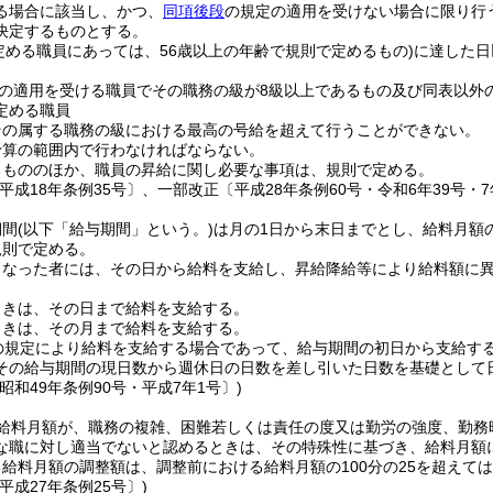
る場合に該当し、かつ、
同項後段
の規定の適用を受けない場合に限り行
決定するものとする。
定める職員にあっては、56歳以上の年齢で規則で定めるもの)
に達した日
の適用を受ける職員でその職務の級が8級以上であるもの及び同表以外
定める職員
その属する職務の級における最高の号給を超えて行うことができない。
予算の範囲内で行わなければならない。
るもののほか、職員の昇給に関し必要な事項は、規則で定める。
平成18年条例35号〕、一部改正〔平成28年条例60号・令和6年39号・7
期間
(以下「給与期間」という。)
は月の1日から末日までとし、給料月額
規則で定める。
となった者には、その日から給料を支給し、昇給降給等により給料額に
ときは、その日まで給料を支給する。
ときは、その月まで給料を支給する。
の規定により給料を支給する場合であって、給与期間の初日から支給す
その給与期間の現日数から週休日の日数を差し引いた日数を基礎として
昭和49年条例90号・平成7年1号〕)
給料月額が、職務の複雑、困難若しくは責任の度又は勤労の強度、勤務
な職に対し適当でないと認めるときは、その特殊性に基づき、給料月額
給料月額の調整額は、調整前における給料月額の100分の25を超えて
平成27年条例25号〕)