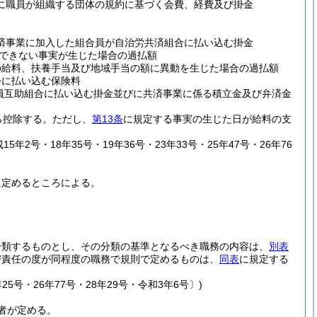
に職員が組織する団体の規約に基づく会費、経費及び掛金
済事業に加入した組合員が自治労共済組合に払い込む掛金
できない事実が生じた場合の過払額
の給料、扶養手当及び地域手当の額に異動を生じた場合の過払額
会に払い込む保険料
員互助組合に払い込む掛金並びに共済事業に係る積立金及び弁済金
ら控除する。
ただし、
第13条
に規定する事実の生じた日が給料の支
5年2号・18年35号・19年36号・23年33号・25年47号・26年76
に定めるところによる。
分類するものとし、その分類の基準となるべき職務の内容は、
別表
び責任の度が同程度の職務で規則で定めるものは、
同表
に規定する
25号・26年77号・28年29号・令和3年6号〕)
者が定める。