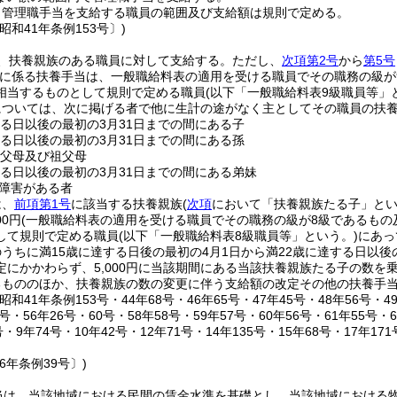
り管理職手当を支給する職員の範囲及び支給額は規則で定める。
昭和41年条例153号〕)
、扶養親族のある職員に対して支給する。
ただし、
次項第2号
から
第5号
に係る扶養手当は、一般職給料表の適用を受ける職員でその職務の級が
相当するものとして規則で定める職員
(以下「一般職給料表9級職員等」
については、次に掲げる者で他に生計の途がなく主としてその職員の扶
する日以後の最初の3月31日までの間にある子
する日以後の最初の3月31日までの間にある孫
の父母及び祖父母
する日以後の最初の3月31日までの間にある弟妹
障害がある者
は、
前項第1号
に該当する扶養親族
(
次項
において「扶養親族たる子」とい
00円
(一般職給料表の適用を受ける職員でその職務の級が8級であるも
して規則で定める職員
(以下「一般職給料表8級職員等」という。)
にあって
うちに満15歳に達する日後の最初の4月1日から満22歳に達する日以後
定にかかわらず、5,000円に当該期間にある当該扶養親族たる子の数を
るもののほか、扶養親族の数の変更に伴う支給額の改定その他の扶養手
和41年条例153号・44年68号・46年65号・47年45号・48年56号・49
号・56年26号・60号・58年58号・59年57号・60年56号・61年55号・
・9年74号・10年42号・12年71号・14年135号・15年68号・17年17
6年条例39号〕)
当は、当該地域における民間の賃金水準を基礎とし、当該地域における