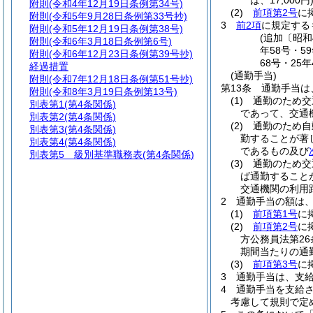
は、17,000円
附則
(令和4年12月19日条例第34号)
(2)
前項第2号
に
附則
(令和5年9月28日条例第33号抄)
3
前2項
に規定する
附則
(令和5年12月19日条例第38号)
(追加〔昭和
附則
(令和6年3月18日条例第6号)
年58号・5
附則
(令和6年12月23日条例第39号抄)
68号・25
経過措置
(通勤手当)
附則
(令和7年12月18日条例第51号抄)
第13条
通勤手当は
附則
(令和8年3月19日条例第13号)
(1)
通勤のため交
別表第1
(第4条関係)
であって、交通
別表第2
(第4条関係)
(2)
通勤のため自
別表第3
(第4条関係)
勤することが著
別表第4
(第4条関係)
であるもの及び
別表第5
級別基準職務表(第4条関係)
(3)
通勤のため交
ば通勤すること
交通機関の利用
2
通勤手当の額は
(1)
前項第1号
に
(2)
前項第2号
に
方公務員法第2
期間当たりの通
(3)
前項第3号
に
3
通勤手当は、支
4
通勤手当を支給
考慮して規則で定