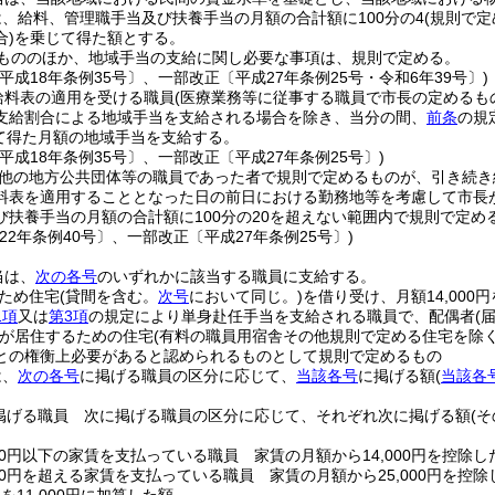
、給料、管理職手当及び扶養手当の月額の合計額に100分の4
(規則で
)
を乗じて得た額とする。
もののほか、地域手当の支給に関し必要な事項は、規則で定める。
平成18年条例35号〕、一部改正〔平成27年条例25号・令和6年39号〕)
給料表の適用を受ける職員
(医療業務等に従事する職員で市長の定めるも
支給割合による地域手当を支給される場合を除き、当分の間、
前条
の規
じて得た月額の地域手当を支給する。
平成18年条例35号〕、一部改正〔平成27年条例25号〕)
他の地方公共団体等の職員であった者で規則で定めるものが、引き続き
料表を適用することとなった日の前日における勤務地等を考慮して市長
び扶養手当の月額の合計額に100分の20を超えない範囲内で規則で定
22年条例40号〕、一部改正〔平成27年条例25号〕)
当は、
次の各号
のいずれかに該当する職員に支給する。
ため住宅
(貸間を含む。
次号
において同じ。)
を借り受け、月額14,000
1項
又は
第3項
の規定により単身赴任手当を支給される職員で、配偶者
(
が居住するための住宅
(有料の職員用宿舎その他規則で定める住宅を除く
との権衡上必要があると認められるものとして規則で定めるもの
は、
次の各号
に掲げる職員の区分に応じて、
当該各号
に掲げる額
(
当該各
掲げる職員 次に掲げる職員の区分に応じて、それぞれ次に掲げる額
(
000円以下の家賃を支払っている職員 家賃の月額から14,000円を控除し
000円を超える家賃を支払っている職員 家賃の月額から25,000円を控除