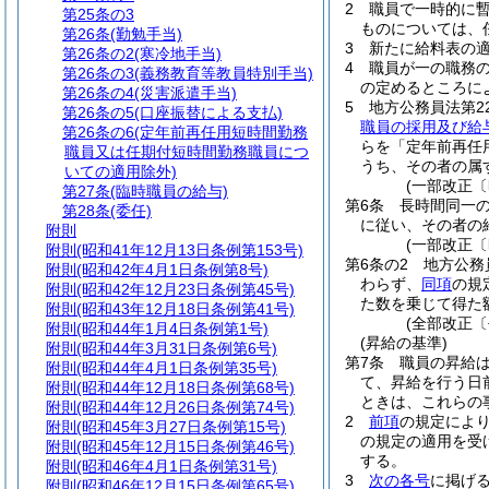
2
職員で一時的に
第25条の3
ものについては、
第26条
(勤勉手当)
3
新たに給料表の
第26条の2
(寒冷地手当)
4
職員が一の職務
第26条の3
(義務教育等教員特別手当)
の定めるところに
第26条の4
(災害派遣手当)
5
地方公務員法第2
第26条の5
(口座振替による支払)
職員の採用及び給
第26条の6
(定年前再任用短時間勤務
らを「定年前再任
職員又は任期付短時間勤務職員につ
うち、その者の属
いての適用除外)
(一部改正〔
第27条
(臨時職員の給与)
第6条
長時間同一
第28条
(委任)
に従い、その者の
附則
(一部改正〔
附則
(昭和41年12月13日条例第153号)
第6条の2
地方公務
附則
(昭和42年4月1日条例第8号)
わらず、
同項
の規
附則
(昭和42年12月23日条例第45号)
た数を乗じて得た
附則
(昭和43年12月18日条例第41号)
(全部改正〔
附則
(昭和44年1月4日条例第1号)
(昇給の基準)
附則
(昭和44年3月31日条例第6号)
第7条
職員の昇給
附則
(昭和44年4月1日条例第35号)
て、昇給を行う日
附則
(昭和44年12月18日条例第68号)
ときは、これらの
附則
(昭和44年12月26日条例第74号)
2
前項
の規定によ
附則
(昭和45年3月27日条例第15号)
の規定の適用を受
附則
(昭和45年12月15日条例第46号)
する。
附則
(昭和46年4月1日条例第31号)
3
次の各号
に掲げ
附則
(昭和46年12月15日条例第65号)