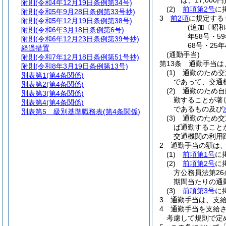
は、17,000円
附則
(令和4年12月19日条例第34号)
(2)
前項第2号
に
附則
(令和5年9月28日条例第33号抄)
3
前2項
に規定する
附則
(令和5年12月19日条例第38号)
(追加〔昭和
附則
(令和6年3月18日条例第6号)
年58号・5
附則
(令和6年12月23日条例第39号抄)
68号・25
経過措置
(通勤手当)
附則
(令和7年12月18日条例第51号抄)
第13条
通勤手当は
附則
(令和8年3月19日条例第13号)
(1)
通勤のため交
別表第1
(第4条関係)
であって、交通
別表第2
(第4条関係)
(2)
通勤のため自
別表第3
(第4条関係)
勤することが著
別表第4
(第4条関係)
であるもの及び
別表第5
級別基準職務表(第4条関係)
(3)
通勤のため交
ば通勤すること
交通機関の利用
2
通勤手当の額は
(1)
前項第1号
に
(2)
前項第2号
に
方公務員法第2
期間当たりの通
(3)
前項第3号
に
3
通勤手当は、支
4
通勤手当を支給
考慮して規則で定