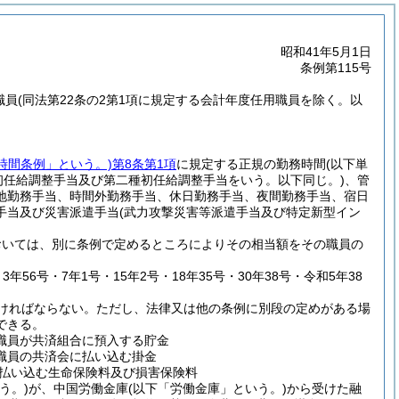
昭和41年5月1日
条例第115号
職員
(同法第22条の2第1項に規定する会計年度任用職員を除く。以
時間条例」という。)
第8条第1項
に規定する正規の勤務時間
(以下単
初任給調整手当及び第二種初任給調整手当をいう。以下同じ。)
、管
地勤務手当、時間外勤務手当、休日勤務手当、夜間勤務手当、宿日
手当及び災害派遣手当
(武力攻撃災害等派遣手当及び特定新型イン
おいては、別に条例で定めるところによりその相当額をその職員の
3年56号・7年1号・15年2号・18年35号・30年38号・令和5年38
ければならない。
ただし、法律又は他の条例に別段の定めがある場
できる。
職員が共済組合に預入する貯金
職員の共済会に払い込む掛金
払い込む生命保険料及び損害保険料
う。)
が、中国労働金庫
(以下「労働金庫」という。)
から受けた融