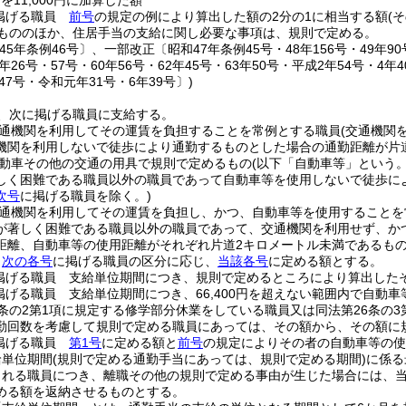
)
を11,000円に加算した額
掲げる職員
前号
の規定の例により算出した額の2分の1に相当する額
(
もののほか、住居手当の支給に関し必要な事項は、規則で定める。
45年条例46号〕、一部改正〔昭和47年条例45号・48年156号・49年90号・
9年26号・57号・60年56号・62年45号・63年50号・平成2年54号・4年4
年47号・令和元年31号・6年39号〕)
、次に掲げる職員に支給する。
通機関を利用してその運賃を負担することを常例とする職員
(交通機関
機関を利用しないで徒歩により通勤するものとした場合の通勤距離が片
動車その他の交通の用具で規則で定めるもの
(以下「自動車等」という。
しく困難である職員以外の職員であって自動車等を使用しないで徒歩に
次号
に掲げる職員を除く。)
通機関を利用してその運賃を負担し、かつ、自動車等を使用することを
が著しく困難である職員以外の職員であって、交通機関を利用せず、か
距離、自動車等の使用距離がそれぞれ片道2キロメートル未満であるもの
、
次の各号
に掲げる職員の区分に応じ、
当該各号
に定める額とする。
掲げる職員 支給単位期間につき、規則で定めるところにより算出した
掲げる職員 支給単位期間につき、66,400円を超えない範囲内で自動
6条の2第1項に規定する修学部分休業をしている職員又は同法第26条の
勤回数を考慮して規則で定める職員にあっては、その額から、その額に
掲げる職員
第1号
に定める額と
前号
の規定によりその者の自動車等の使
給単位期間
(規則で定める通勤手当にあっては、規則で定める期間)
に係る
される職員につき、離職その他の規則で定める事由が生じた場合には、
める額を返納させるものとする。