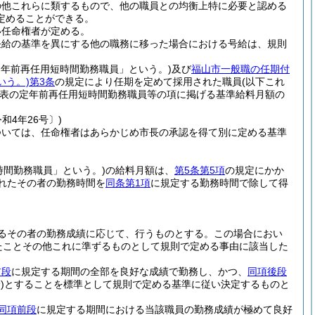
の他これらに類するもので、他の職員との均衡上特に必要と認める
定めることができる。
い任命権者が定める。
任給の基準を異にする他の職務に移った場合における号給は、規則
定年前再任用短時間勤務職員」という。)
及び
福山市一般職の任期付
いう。)
第3条
の規定により任期を定めて採用された職員
(以下これ
表の定年前再任用短時間勤務職員等の項に掲げる基準給料月額の
和4年26号〕)
ついては、任命権者はあらかじめ市長の承認を得て別に定める基準
時間勤務職員」という。)
の給料月額は、
第5条第5項
の規定にかか
れたその者の勤務時間を
同条第1項
に規定する勤務時間で除して得
るその者の勤務成績に応じて、行うものとする。
この場合におい
たことその他これに準ずるものとして規則で定める事由に該当した
前段
に規定する期間の全部を良好な成績で勤務し、かつ、
同項後段
)
とすることを標準として規則で定める基準に従い決定するものと
同項前段
に規定する期間における当該職員の勤務成績が極めて良好