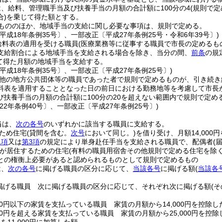
、給料、管理職手当及び扶養手当の月額の合計額に100分の4
(規則で
)
を乗じて得た額とする。
もののほか、地域手当の支給に関し必要な事項は、規則で定める。
平成18年条例35号〕、一部改正〔平成27年条例25号・令和6年39号〕)
給料表の適用を受ける職員
(医療業務等に従事する職員で市長の定めるも
支給割合による地域手当を支給される場合を除き、当分の間、
前条
の規
じて得た月額の地域手当を支給する。
平成18年条例35号〕、一部改正〔平成27年条例25号〕)
他の地方公共団体等の職員であった者で規則で定めるものが、引き続き
料表を適用することとなった日の前日における勤務地等を考慮して市長
び扶養手当の月額の合計額に100分の20を超えない範囲内で規則で定
22年条例40号〕、一部改正〔平成27年条例25号〕)
当は、
次の各号
のいずれかに該当する職員に支給する。
ため住宅
(貸間を含む。
次号
において同じ。)
を借り受け、月額14,000
1項
又は
第3項
の規定により単身赴任手当を支給される職員で、配偶者
(
が居住するための住宅
(有料の職員用宿舎その他規則で定める住宅を除く
との権衡上必要があると認められるものとして規則で定めるもの
は、
次の各号
に掲げる職員の区分に応じて、
当該各号
に掲げる額
(
当該各
掲げる職員 次に掲げる職員の区分に応じて、それぞれ次に掲げる額
(
000円以下の家賃を支払っている職員 家賃の月額から14,000円を控除し
000円を超える家賃を支払っている職員 家賃の月額から25,000円を控除