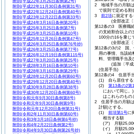
附則
(平成22年3月26日条例第2号)
2
地域手当の月額は
附則
(平成22年11月30日条例第31号)
で規則で定める割合
附則
(平成22年12月24日条例第40号)
3
前2項
に規定する
附則
(平成23年12月22日条例第33号)
(全部改正〔
附則
(平成24年3月16日条例第20号)
第12条の3
医療職
附則
(平成25年3月25日条例第7号)
の支給割合以上の
附則
(平成25年3月25日条例第10号)
100分の16を乗
附則
(平成25年12月26日条例第47号)
(全部改正〔
附則
(平成26年3月25日条例第76号抄)
第12条の3の2
国、
附則
(平成26年3月25日条例第77号)
用の事情、当該給
附則
(平成26年12月19日条例第115号)
料、管理職手当及
附則
(平成27年3月20日条例第25号)
(追加〔平成
附則
(平成28年3月16日条例第10号)
(住居手当)
附則
(平成28年3月16日条例第29号)
第12条の4
住居手
附則
(平成28年12月20日条例第60号)
(1)
自ら居住する
附則
(平成29年12月20日条例第40号)
(2)
第13条の2第
附則
(平成30年9月28日条例第38号)
において同じ。)
附則
(平成30年12月20日条例第60号)
はこれらのもの
附則
(令和元年9月30日条例第8号)
2
住居手当の月額
附則
(令和元年9月30日条例第9号)
計額)
とする。
附則
(令和元年12月20日条例第31号)
(1)
前項第1号
に
附則
(令和2年11月30日条例第60号)
相当する額
附則
(令和3年3月18日条例第6号抄)
(ア)
月額25,
附則
(令和4年2月22日条例第2号)
(イ)
月額25,
附則
(令和4年9月30日条例第26号抄)