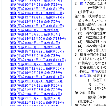
附則
(平成9年12月22日条例第74号)
2
前項
の規定によ
附則
(平成10年3月23日条例第19号)
(一部改正〔
附則
(平成10年12月22日条例第42号)
(扶養手当)
附則
(平成11年12月21日条例第38号)
第11条
扶養手当は
附則
(平成12年12月19日条例第71号)
父母等」という。)
附則
(平成13年3月23日条例第2号)
職務の級がこれに
附則
(平成13年12月21日条例第49号)
2
扶養手当の支給
附則
(平成14年3月26日条例第4号
(1)
満22歳に達
附則
(平成14年3月26日条例第8号)
(2)
満22歳に達
附則
(平成14年12月20日条例第135号)
(3)
満60歳以上
附則
(平成15年3月25日条例第2号)
(4)
満22歳に達
附則
(平成15年6月30日条例第52号
(5)
心身に著しい
附則
(平成15年12月22日条例第68号)
3
扶養手当の月額
附則
(平成17年3月24日条例第8号)
ては1人につき6,5
附則
(平成17年12月20日条例第171号)
に相当するものと
附則
(平成18年3月22日条例第35号)
4
扶養親族たる子の
附則
(平成18年12月28日条例第65号)
月額は、
前項
の規
附則
(平成19年9月21日条例第36号)
5
前各項
に規定す
附則
(平成19年12月21日条例第61号)
(一部改正〔昭
附則
(平成19年12月21日条例第62号
号・55年75
附則
(平成20年3月12日条例第20号)
号・8年42号
附則
(平成21年3月23日条例第22号)
第12条
削除
附則
(平成21年5月28日条例第27号)
(削除〔令和
附則
(平成21年5月28日条例第28号
(地域手当)
附則
(平成21年11月30日条例第39号)
第12条の2
地域手