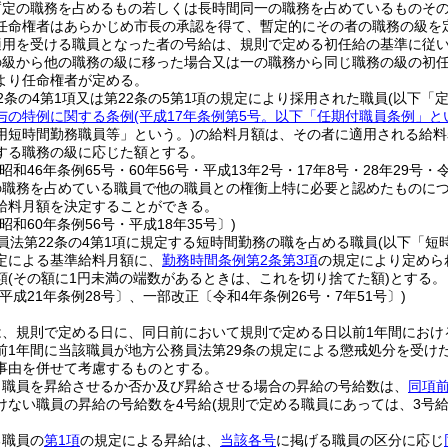
暫定の職務を占めるもの若しくは長時間同一の職務を占めているものそ
任命権者はあらかじめ市長の承認を得て、暫定的にその者の職務の級を
適用を受ける職員となった者の号給は、規則で定める初任給の基準に従
の級から他の職務の級に移った場合又は一の職務から同じ職務の級の初
より任命権者が定める。
2条の4第1項又は第22条の5第1項の規定により採用された職員
(以下「
与の特例に関する条例
(平成17年条例第5号。以下「任期付職員条例」と
用短時間勤務職員等」という。)
の給料月額は、その者に適用される給料
する職務の級に応じた額とする。
昭和46年条例65号・60年56号・平成13年2号・17年8号・28年29号・令
の職務を占めている職員で他の職員との権衡上特に必要と認めたものに
給料月額を決定することができる。
昭和60年条例56号・平成18年35号〕)
員法第22条の4第1項に規定する短時間勤務の職を占める職員
(以下「短
定による基準給料月額に、
勤務時間条例第2条第3項
の規定により定めら
額
(その額に1円未満の端数があるときは、これを切り捨てた額)
とする。
平成21年条例28号〕、一部改正〔令和4年条例26号・7年51号〕)
は、規則で定める日に、同日前において規則で定める日以前1年間におけ
前1年間に当該職員が地方公務員法第29条の規定による懲戒処分を受け
事由を併せて考慮するものとする。
り職員を昇給させるか否か及び昇給させる場合の昇給の号給数は、
同項
けない職員の昇給の号給数を4号給
(規則で定める職員にあっては、3号給
る職員の
第1項
の規定による昇給は、
当該各号
に掲げる職員の区分に応じ