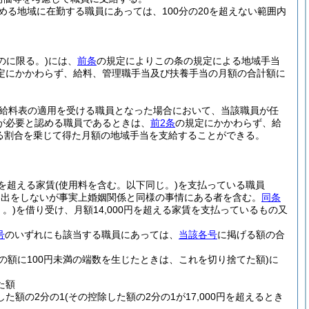
定める地域に在勤する職員にあっては、100分の20を超えない範囲内
のに限る。)
には、
前条
の規定によりこの条の規定による地域手当
定にかかわらず、給料、管理職手当及び扶養手当の月額の合計額に
給料表の適用を受ける職員となった場合において、当該職員が任
が必要と認める職員であるときは、
前2条
の規定にかかわらず、給
める割合を乗じて得た月額の地域手当を支給することができる。
円を超える家賃
(使用料を含む。以下同じ。)
を支払っている職員
届出をしないが事実上婚姻関係と同様の事情にある者を含む。
同条
。)
を借り受け、月額14,000円を超える家賃を支払っているもの又
号
のいずれにも該当する職員にあっては、
当該各号
に掲げる額の合
その額に100円未満の端数を生じたときは、これを切り捨てた額)
に
た額
した額の2分の1
(その控除した額の2分の1が17,000円を超えるとき