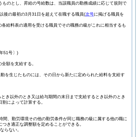
うものとし、昇給の号給数は、当該職員の勤務成績に応じて規則で
以後の最初の3月31日を超えて在職する職員
(
次号
に掲げる職員を
の各給料表の適用を受ける職員でその職務の級がこれに相当するも
年51号〕)
の全額を支給する。
異動を生じたものには、その日から新たに定められた給料を支給す
るとき以外のとき又は給与期間の末日まで支給するとき以外のとき
日割によって計算する。
時間、勤労環境その他の勤労条件が同じ職務の級に属する他の職に
につき適正な調整額を定めることができる。
はならない。