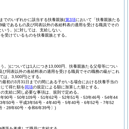
までのいずれかに該当する扶養親族
(
第3項
において「扶養親族たる
9級であるもの及び同表以外の各給料表の適用を受ける職員でその
という。)
に対しては、支給しない。
養を受けているものを扶養親族とする。
う。)
については1人につき13,000円、扶養親族たる父母等につい
の及び同表以外の各給料表の適用を受ける職員でその職務の級がこれ
は、3,500円)
とする。
の最初の3月31日までの間にある子がいる場合における扶養手当の
乗じて得た額を
同項
の規定による額に加算した額とする。
当の支給に関し必要な事項は、規則で定める。
年90号・50年109号・51年62号・52年51号・53年46号・54年44
63年50号・平成3年56号・4年40号・5年40号・6年52号・7年52
1号・28年60号・令和6年39号〕)
物価等を考慮して職員に支給する。