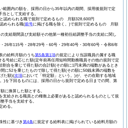
い範囲内の額を、採用の日から35年以内の期間、採用後規則で定
手当として支給する。
められる職で規則で定めるもの 月額328,600円
認められる職
(
前号
に掲げる職を除く。)
で規則で定めるもの 月額
当の支給期間及び支給額その他第一種初任給調整手当の支給に関し
26年115号・28年29号・60号・29年40号・30年60号・令和6年
表の給料月額のうち
第5条第1項
の規定により当該職員の属する職
ける号給に応じた額
(定年前再任用短時間勤務職員その他の規則で定
給割合を乗じて得た額の合計額
(その額に1円未満の端数があるとき
間に52を乗じたもので除して得た額
(その額に50銭未満の端数を
げた額)
(
次項
において「特定額」という。)
が、その在勤する地域
。)
を下回るものには、採用の日から規則で定める日までの間、第
月額に換算した額とする。
を支給される職員との権衡上必要があると認められるものとして規
調整手当を支給する。
定める。
殊性に基づき
第4条
に規定する給料表に掲げられている給料月額の