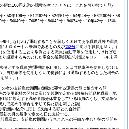
その額に100円未満の端数を生じたときは、これを切り捨てた額)
50年109号・51年62号・52年51号・54年44号・56年60号・58
0号・5年40号・7年52号・8年42号・9年74号・10年42号・15年
を利用しなければ通勤することが著しく困難である職員以外の職員
道2キロメートル未満であるもの及び
第3号
に掲げる職員を除く。)
)
を使用することを常例とする職員
(自動車等を使用しなければ通
より通勤するものとした場合の通勤距離が片道2キロメートル未満
常例とする職員
(交通機関を利用し、又は自動車等を使用しなけれ
つ、自動車等を使用しないで徒歩により通勤するものとした場合の
を除く。)
その者の支給単位期間の通勤に要する運賃の額に相当する額
車等の使用距離の区分に応じて規則で定める額
(短時間勤務職員、地
3第1項に規定する高齢者部分休業をしている職員のうち、支給単位
規則で定める割合を乗じて得た額を減じた額)
用距離の区分に応じて支給する額との合計額
最初の月の規則で定める日に支給する。
当該職員に、支給単位期間のうちこれらの事由が生じた後の期間を