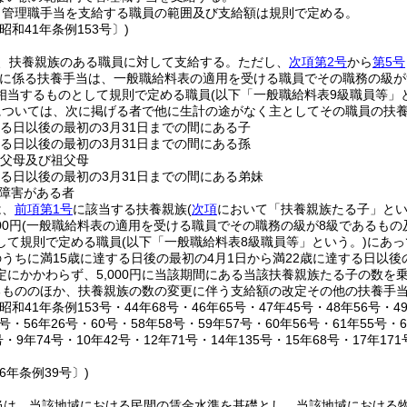
り管理職手当を支給する職員の範囲及び支給額は規則で定める。
昭和41年条例153号〕)
、扶養親族のある職員に対して支給する。
ただし、
次項第2号
から
第5号
に係る扶養手当は、一般職給料表の適用を受ける職員でその職務の級が
相当するものとして規則で定める職員
(以下「一般職給料表9級職員等」
については、次に掲げる者で他に生計の途がなく主としてその職員の扶
する日以後の最初の3月31日までの間にある子
する日以後の最初の3月31日までの間にある孫
の父母及び祖父母
する日以後の最初の3月31日までの間にある弟妹
障害がある者
は、
前項第1号
に該当する扶養親族
(
次項
において「扶養親族たる子」とい
00円
(一般職給料表の適用を受ける職員でその職務の級が8級であるも
して規則で定める職員
(以下「一般職給料表8級職員等」という。)
にあって
うちに満15歳に達する日後の最初の4月1日から満22歳に達する日以後
定にかかわらず、5,000円に当該期間にある当該扶養親族たる子の数を
るもののほか、扶養親族の数の変更に伴う支給額の改定その他の扶養手
和41年条例153号・44年68号・46年65号・47年45号・48年56号・49
号・56年26号・60号・58年58号・59年57号・60年56号・61年55号・
・9年74号・10年42号・12年71号・14年135号・15年68号・17年17
6年条例39号〕)
当は、当該地域における民間の賃金水準を基礎とし、当該地域における