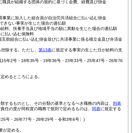
に職員が組織する団体の規約に基づく会費、経費及び掛金
済事業に加入した組合員が自治労共済組合に払い込む掛金
できない事実が生じた場合の過払額
の給料、扶養手当及び地域手当の額に異動を生じた場合の過払額
会に払い込む保険料
員互助組合に払い込む掛金並びに共済事業に係る積立金及び弁済金
ら控除する。
ただし、
第13条
に規定する事実の生じた日が給料の支
5年2号・18年35号・19年36号・23年33号・25年47号・26年76
に定めるところによる。
分類するものとし、その分類の基準となるべき職務の内容は、
別表
び責任の度が同程度の職務で規則で定めるものは、
同表
に規定する
25号・26年77号・28年29号・令和3年6号〕)
者が定める。