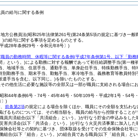
職員の給与に関する条例
、地方公務員法
(昭和25年法律第261号)
第24条第5項の規定に基づき一般
)
の給与に関する事項を定めるものとする。
平成28年条例29号・令和元年8号〕)
市職員の勤務時間、休暇等に関する条例
(平成7年条例第1号。以下「勤務
間」という。)
による勤務に対する報酬であって初任給調整手当
(第一種
当、地域手当、住居手当、通勤手当、単身赴任手当、特殊勤務手当、特
特別勤務手当、期末手当、勤勉手当、寒冷地手当、義務教育等教員特別
派遣手当を含む。以下同じ。)
を除いたものとする。
服その他生活に必要な施設等の全部又は一部が職員に支給される場合に
。
昭和44年条例6号・74号・45年46号・50年109号・平成2年1号・54号・
号〕)
は、
前条第2項
の規定による場合を除くほか、職員にその全額を支払わな
掲げるものについては、その相当額を、職員の給与から控除することが
職員共済組合
(以下「共済組合」という。)
が行なう貯金の申込みをした
災害共済会
(以下「共済会」という。)
が行なう火災共済事業に加入した
保険会社等との契約に基づき、団体取扱を受けてその生命保険会社等に
働組合
(以下「組合」という。)
の組合員である職員
(以下「組合員」とい