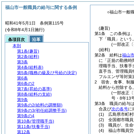
福山市一般職員の給与に関する条例
○福山市一般
昭和41年5月1日 条例第115号
(趣旨)
(令和8年4月1日施行)
第1条
この条例は
下「職員」という。
条項目次
沿革
(一部改正〔
本則
(給料)
第1条
(趣旨)
第2条
給料は
福山
第2条
(給料)
に「正規の勤務時
第3条
理職手当、扶養手
第4条
(給料表)
直手当、管理職員
第5条
(職務の級及び号給の決定)
フルエンザ等対策
第6条
2
宿舎、食事、制
第6条の2
給料から控除する
第7条
(昇給の基準)
(一部改正〔
第8条
(給料の支給)
号・8年13
第9条
第3条
職員の給与
第9条の2
(給料の調整額)
合及び
次の各号
に
第9条の3
(初任給調整手当)
(1)
広島県市町村
第9条の4
(2)
全国都市職員
第10条
(管理職手当)
(3)
職員が、生命
第11条
(扶養手当)
(4)
福山市職員労
第12条