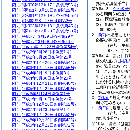
(初任給調整手当)
附則
(昭和60年12月17日条例第56号)
第9条の3
次の各号
附則
(昭和61年3月18日条例第22号)
める期間を経過し
附則
(昭和61年12月19日条例第55号)
(1)
医療職給料表
附則
(昭和62年3月17日条例第2号
(2)
獣医学に関す
附則
(昭和62年12月18日条例第45号)
60,000円
附則
(昭和63年12月20日条例第50号)
2
前項
の規定によ
附則
(平成元年3月29日条例第29号
必要な事項は、規
附則
(平成元年3月29日条例第33号
(追加〔平成
附則
(平成元年12月22日条例第54号)
6号・8年13
附則
(平成2年3月28日条例第1号)
第9条の4
新たに採
附則
(平成2年6月28日条例第25号)
務の級並びに
同条
附則
(平成2年12月20日条例第54号)
める職員にあって
附則
(平成3年12月17日条例第56号)
は、これを切り捨
附則
(平成4年3月19日条例第3号
生じたときはこれ
附則
(平成4年9月30日条例第29号
における民間の賃
附則
(平成4年12月21日条例第40号)
二種初任給調整手
附則
(平成5年12月22日条例第40号)
2
第二種初任給調
附則
(平成6年3月24日条例第1号
3
第1項
の規定の適
附則
(平成6年9月16日条例第29号)
則で定めるものに
附則
(平成6年12月20日条例第52号)
4
前3項
に規定する
附則
(平成7年3月23日条例第1号
(追加〔令和
附則
(平成7年12月20日条例第52号)
(管理職手当)
附則
(平成8年12月20日条例第42号)
第10条
管理又は監
附則
(平成9年12月22日条例第72号
100分の25をこ