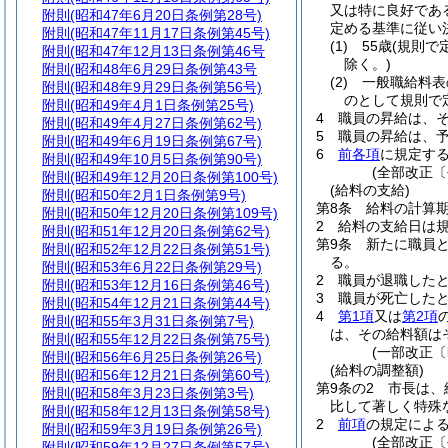
又は特に良好であ
附則
(昭和47年6月20日条例第28号)
定める基準に従い
附則
(昭和47年11月17日条例第45号)
(1)
55歳
(規則で
附則
(昭和47年12月13日条例第46号
除く。)
附則
(昭和48年6月29日条例第43号
(2)
一般職給料表
附則
(昭和48年9月29日条例第56号)
のとして規則で
附則
(昭和49年4月1日条例第25号)
4
職員の昇給は、
附則
(昭和49年4月27日条例第62号)
5
職員の昇給は、
附則
(昭和49年6月19日条例第67号)
6
前各項
に規定す
附則
(昭和49年10月5日条例第90号)
(全部改正〔
附則
(昭和49年12月20日条例第100号)
(給料の支給)
附則
(昭和50年2月1日条例第9号)
第8条
給料の計算
附則
(昭和50年12月20日条例第109号)
2
給料の支給日は
附則
(昭和51年12月20日条例第62号)
第9条
新たに職員
附則
(昭和52年12月22日条例第51号)
る。
附則
(昭和53年6月22日条例第29号)
2
職員が退職した
附則
(昭和53年12月16日条例第46号)
3
職員が死亡した
附則
(昭和54年12月21日条例第44号)
4
第1項
又は
第2項
附則
(昭和55年3月31日条例第7号)
は、その給料額は
附則
(昭和55年12月22日条例第75号)
(一部改正〔
附則
(昭和56年6月25日条例第26号)
(給料の調整額)
附則
(昭和56年12月21日条例第60号)
第9条の2
市長は、
附則
(昭和58年3月23日条例第3号)
比して著しく特殊
附則
(昭和58年12月13日条例第58号)
2
前項
の規定による
附則
(昭和59年3月19日条例第26号)
(全部改正〔
附則
(昭和59年12月27日条例第57号)