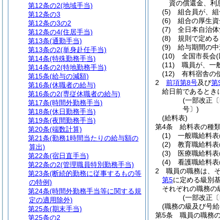
資の償還金、利
第12条の2
(地域手当)
(5)
組合員が、組
第12条の3
(6)
組合の厚生資
第12条の3の2
(7)
全日本自治体
第12条の4
(住居手当)
(8)
規則で定める
第13条
(通勤手当)
(9)
給与期間の中
第13条の2
(単身赴任手当)
(10)
全国市長会
第14条
(特殊勤務手当)
(11)
職員が、一
第14条の2
(特地勤務手当)
(12)
有料宿舎の
第15条
(給与の減額)
2
前項第8号
及び
第
第16条
(休職者の給与)
給日前であるとき
第16条の2
(専従休職者の給与)
(一部改正〔
第17条
(時間外勤務手当)
号〕)
第18条
(休日勤務手当)
(給料表)
第19条
(夜間勤務手当)
第4条
給料表の種
第20条
(端数計算)
(1)
一般職給料表
第21条
(勤務1時間当たりの給与額の
(2)
教育職給料表
算出)
(3)
医療職給料表
第22条
(宿日直手当)
(4)
看護職給料表
第22条の2
(管理職員特別勤務手当)
2
職員の職務は、
第23条
(断続的勤務に従事するもの等
第5
に定める級別
の特例)
それぞれの職務の
第24条
(時間外勤務手当等に関する規
(一部改正〔
定の適用除外)
(職務の級及び号給
第25条
(期末手当)
第5条
職員の職務
第25条の2