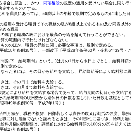
る場合に該当し、かつ、
同項後段
の規定の適用を受けない場合に限り行
決定するものとする。
定める職員にあっては、56歳以上の年齢で規則で定めるもの)
に達した日
の適用を受ける職員でその職務の級が8級以上であるもの及び同表以外
定める職員
その属する職務の級における最高の号給を超えて行うことができない。
予算の範囲内で行わなければならない。
るもののほか、職員の昇給に関し必要な事項は、規則で定める。
平成18年条例35号〕、一部改正〔平成28年条例60号・令和6年39号・7
期間
(以下「給与期間」という。)
は月の1日から末日までとし、給料月額
規則で定める。
となった者には、その日から給料を支給し、昇給降給等により給料額に
ときは、その日まで給料を支給する。
ときは、その月まで給料を支給する。
の規定により給料を支給する場合であって、給与期間の初日から支給す
その給与期間の現日数から週休日の日数を差し引いた日数を基礎として
昭和49年条例90号・平成7年1号〕)
給料月額が、職務の複雑、困難若しくは責任の度又は勤労の強度、勤務
な職に対し適当でないと認めるときは、その特殊性に基づき、給料月額
給料月額の調整額は、調整前における給料月額の100分の25を超えて
平成27年条例25号〕)