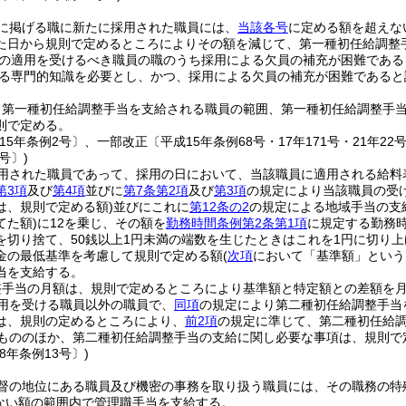
に掲げる職に新たに採用された職員には、
当該各号
に定める額を超えな
た日から規則で定めるところによりその額を減じて、第一種初任給調整
の適用を受けるべき職員の職のうち採用による欠員の補充が困難であると認
る専門的知識を必要とし、かつ、採用による欠員の補充が困難であると
り第一種初任給調整手当を支給される職員の範囲、第一種初任給調整手
則で定める。
15年条例2号〕、一部改正〔平成15年条例68号・17年171号・21年22号・
号〕)
用された職員であって、採用の日において、当該職員に適用される給料
第3項
及び
第4項
並びに
第7条第2項
及び
第3項
の規定により当該職員の受
は、規則で定める額)
並びにこれに
第12条の2
の規定による地域手当の支
てた額)
に12を乗じ、その額を
勤務時間条例第2条第1項
に規定する勤務時
を切り捨て、50銭以上1円未満の端数を生じたときはこれを1円に切り上
金の最低基準を考慮して規則で定める額
(
次項
において「基準額」という
当を支給する。
整手当の月額は、規則で定めるところにより基準額と特定額との差額を
用を受ける職員以外の職員で、
同項
の規定により第二種初任給調整手当
は、規則の定めるところにより、
前2項
の規定に準じて、第二種初任給
もののほか、第二種初任給調整手当の支給に関し必要な事項は、規則で
8年条例13号〕)
督の地位にある職員及び機密の事務を取り扱う職員には、その職務の特
えない額の範囲内で管理職手当を支給する。