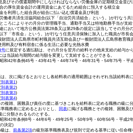
息及びその償還期間中にしなければならない労働金庫の定期積立金並び
合の厚生資金会計の運用資金にあてるため組合に預入する積立金
金を利用した組合員が組合に払い込む償還金及び利息
労働者共済生活協同組合
(以下「自治労共済組合」という。)
が行なう共
ところによりその月分の管理職手当、通勤手当又は特地勤務手当が支給
途において地方公務員法第28条又は第29条の規定に該当してその月分
(以下「市長会」という。)
が行なう任意共済保険に加入した職員が市長
般財団法人広島県市町村職員共済互助会及び一般財団法人広島県教育職
使用料及び有料宿舎に係る生活に必要な光熱水費
9号
に規定する過払額は、その月分を翌月の給料その他未支給の給与か
には当該給与期間の給与額を変更して支給することができる。
昭和42年条例45号・43年41号・44年74号・46年31号・54年75号・平成1
類は、次に掲げるとおりとし各給料表の適用範囲はそれぞれ当該給料表
(
別表第1
)
(
別表第2
)
(
別表第3
)
(
別表第4
)
その複雑、困難及び責任の度に基づきこれを給料表に定める職務の級に
基準職務表に定めるとおりとし、
同表
に掲げる職務とその複雑、困難及
級に分類されるものとする。
昭和42年条例8号・44年6号・49年25号・50年9号・60年56号・平成2年
の決定)
の級は、
前条第2項
の級別基準職務表及び規則で定める基準に従い任命権