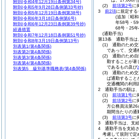
は、17,000円
附則
(令和4年12月19日条例第34号)
(2)
前項第2号
に
附則
(令和5年9月28日条例第33号抄)
3
前2項
に規定する
附則
(令和5年12月19日条例第38号)
(追加〔昭和
附則
(令和6年3月18日条例第6号)
年58号・5
附則
(令和6年12月23日条例第39号抄)
68号・25
経過措置
(通勤手当)
附則
(令和7年12月18日条例第51号抄)
第13条
通勤手当は
附則
(令和8年3月19日条例第13号)
(1)
通勤のため交
別表第1
(第4条関係)
であって、交通
別表第2
(第4条関係)
(2)
通勤のため自
別表第3
(第4条関係)
勤することが著
別表第4
(第4条関係)
であるもの及び
別表第5
級別基準職務表(第4条関係)
(3)
通勤のため交
ば通勤すること
交通機関の利用
2
通勤手当の額は
(1)
前項第1号
に
(2)
前項第2号
に
方公務員法第2
期間当たりの通
(3)
前項第3号
に
3
通勤手当は、支
4
通勤手当を支給
考慮して規則で定