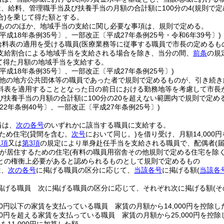
、給料、管理職手当及び扶養手当の月額の合計額に100分の4
(規則で
)
を乗じて得た額とする。
もののほか、地域手当の支給に関し必要な事項は、規則で定める。
平成18年条例35号〕、一部改正〔平成27年条例25号・令和6年39号〕)
給料表の適用を受ける職員
(医療業務等に従事する職員で市長の定めるも
支給割合による地域手当を支給される場合を除き、当分の間、
前条
の規
じて得た月額の地域手当を支給する。
平成18年条例35号〕、一部改正〔平成27年条例25号〕)
他の地方公共団体等の職員であった者で規則で定めるものが、引き続き
料表を適用することとなった日の前日における勤務地等を考慮して市長
び扶養手当の月額の合計額に100分の20を超えない範囲内で規則で定
22年条例40号〕、一部改正〔平成27年条例25号〕)
当は、
次の各号
のいずれかに該当する職員に支給する。
ため住宅
(貸間を含む。
次号
において同じ。)
を借り受け、月額14,000
1項
又は
第3項
の規定により単身赴任手当を支給される職員で、配偶者
(
が居住するための住宅
(有料の職員用宿舎その他規則で定める住宅を除く
との権衡上必要があると認められるものとして規則で定めるもの
は、
次の各号
に掲げる職員の区分に応じて、
当該各号
に掲げる額
(
当該各
掲げる職員 次に掲げる職員の区分に応じて、それぞれ次に掲げる額
(
000円以下の家賃を支払っている職員 家賃の月額から14,000円を控除し
000円を超える家賃を支払っている職員 家賃の月額から25,000円を控除