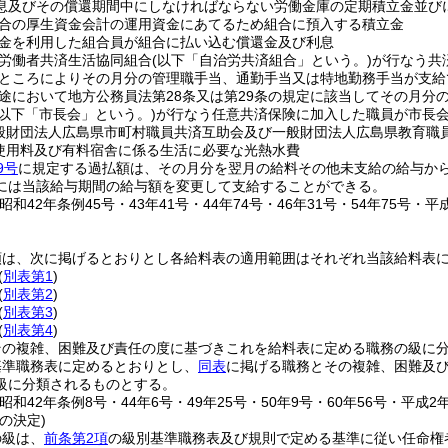
息及びその償還期間中にしなければならない労働金庫の定期積立金並び
合の厚生資金会計の運用資金にあてるため組合に預入する積立金
金を利用した組合員が組合に払い込む償還金及び利息
労働者共済生活協同組合
(以下「自治労共済組合」という。)
が行なう共
ところによりその月分の管理職手当、通勤手当又は特地勤務手当が支給
途において地方公務員法第28条又は第29条の規定に該当してその月分
(以下「市長会」という。)
が行なう任意共済保険に加入した職員が市長
般財団法人広島県市町村職員共済互助会及び一般財団法人広島県教育職
使用料及び有料宿舎に係る生活に必要な光熱水費
9号
に規定する過払額は、その月分を翌月の給料その他未支給の給与か
には当該給与期間の給与額を変更して支給することができる。
昭和42年条例45号・43年41号・44年74号・46年31号・54年75号・平成1
類は、次に掲げるとおりとし各給料表の適用範囲はそれぞれ当該給料表
(
別表第1
)
(
別表第2
)
(
別表第3
)
(
別表第4
)
その複雑、困難及び責任の度に基づきこれを給料表に定める職務の級に
基準職務表に定めるとおりとし、
同表
に掲げる職務とその複雑、困難及
級に分類されるものとする。
昭和42年条例8号・44年6号・49年25号・50年9号・60年56号・平成2年
の決定)
の級は、
前条第2項
の級別基準職務表及び規則で定める基準に従い任命権