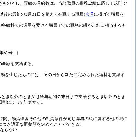
うものとし、昇給の号給数は、当該職員の勤務成績に応じて規則で
以後の最初の3月31日を超えて在職する職員
(
次号
に掲げる職員を
の各給料表の適用を受ける職員でその職務の級がこれに相当するも
年51号〕)
の全額を支給する。
異動を生じたものには、その日から新たに定められた給料を支給す
るとき以外のとき又は給与期間の末日まで支給するとき以外のとき
日割によって計算する。
時間、勤労環境その他の勤労条件が同じ職務の級に属する他の職に
につき適正な調整額を定めることができる。
はならない。