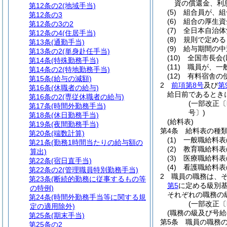
資の償還金、利
第12条の2
(地域手当)
(5)
組合員が、組
第12条の3
(6)
組合の厚生資
第12条の3の2
(7)
全日本自治体
第12条の4
(住居手当)
(8)
規則で定める
第13条
(通勤手当)
(9)
給与期間の中
第13条の2
(単身赴任手当)
(10)
全国市長会
第14条
(特殊勤務手当)
(11)
職員が、一
第14条の2
(特地勤務手当)
(12)
有料宿舎の
第15条
(給与の減額)
2
前項第8号
及び
第
第16条
(休職者の給与)
給日前であるとき
第16条の2
(専従休職者の給与)
(一部改正〔
第17条
(時間外勤務手当)
号〕)
第18条
(休日勤務手当)
(給料表)
第19条
(夜間勤務手当)
第4条
給料表の種
第20条
(端数計算)
(1)
一般職給料表
第21条
(勤務1時間当たりの給与額の
(2)
教育職給料表
算出)
(3)
医療職給料表
第22条
(宿日直手当)
(4)
看護職給料表
第22条の2
(管理職員特別勤務手当)
2
職員の職務は、
第23条
(断続的勤務に従事するもの等
第5
に定める級別
の特例)
それぞれの職務の
第24条
(時間外勤務手当等に関する規
(一部改正〔
定の適用除外)
(職務の級及び号給
第25条
(期末手当)
第5条
職員の職務
第25条の2