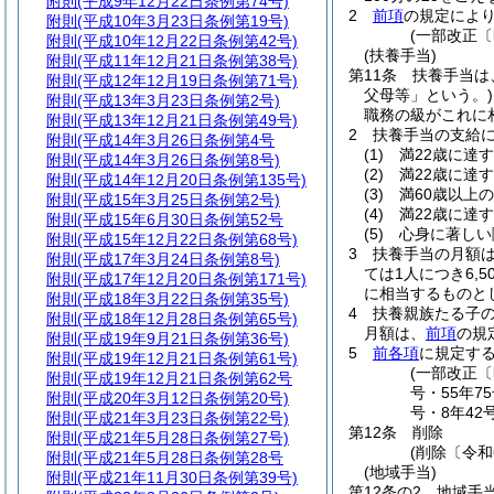
附則
(平成9年12月22日条例第74号)
2
前項
の規定によ
附則
(平成10年3月23日条例第19号)
(一部改正〔
附則
(平成10年12月22日条例第42号)
(扶養手当)
附則
(平成11年12月21日条例第38号)
第11条
扶養手当は
附則
(平成12年12月19日条例第71号)
父母等」という。)
附則
(平成13年3月23日条例第2号)
職務の級がこれに
附則
(平成13年12月21日条例第49号)
2
扶養手当の支給
附則
(平成14年3月26日条例第4号
(1)
満22歳に達
附則
(平成14年3月26日条例第8号)
(2)
満22歳に達
附則
(平成14年12月20日条例第135号)
(3)
満60歳以上
附則
(平成15年3月25日条例第2号)
(4)
満22歳に達
附則
(平成15年6月30日条例第52号
(5)
心身に著しい
附則
(平成15年12月22日条例第68号)
3
扶養手当の月額
附則
(平成17年3月24日条例第8号)
ては1人につき6,5
附則
(平成17年12月20日条例第171号)
に相当するものと
附則
(平成18年3月22日条例第35号)
4
扶養親族たる子の
附則
(平成18年12月28日条例第65号)
月額は、
前項
の規
附則
(平成19年9月21日条例第36号)
5
前各項
に規定す
附則
(平成19年12月21日条例第61号)
(一部改正〔昭
附則
(平成19年12月21日条例第62号
号・55年75
附則
(平成20年3月12日条例第20号)
号・8年42号
附則
(平成21年3月23日条例第22号)
第12条
削除
附則
(平成21年5月28日条例第27号)
(削除〔令和
附則
(平成21年5月28日条例第28号
(地域手当)
附則
(平成21年11月30日条例第39号)
第12条の2
地域手