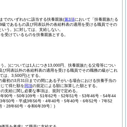
までのいずれかに該当する扶養親族
(
第3項
において「扶養親族たる
9級であるもの及び同表以外の各給料表の適用を受ける職員でその
という。)
に対しては、支給しない。
養を受けているものを扶養親族とする。
う。)
については1人につき13,000円、扶養親族たる父母等につい
の及び同表以外の各給料表の適用を受ける職員でその職務の級がこれ
は、3,500円)
とする。
の最初の3月31日までの間にある子がいる場合における扶養手当の
乗じて得た額を
同項
の規定による額に加算した額とする。
当の支給に関し必要な事項は、規則で定める。
年90号・50年109号・51年62号・52年51号・53年46号・54年44
63年50号・平成3年56号・4年40号・5年40号・6年52号・7年52
1号・28年60号・令和6年39号〕)
物価等を考慮して職員に支給する。