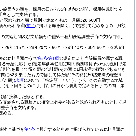
い範囲内の額を、採用の日から35年以内の期間、採用後規則で定
手当として支給する。
められる職で規則で定めるもの 月額328,600円
認められる職
(
前号
に掲げる職を除く。)
で規則で定めるもの 月額
当の支給期間及び支給額その他第一種初任給調整手当の支給に関し
26年115号・28年29号・60号・29年40号・30年60号・令和6年
表の給料月額のうち
第5条第1項
の規定により当該職員の属する職
ける号給に応じた額
(定年前再任用短時間勤務職員その他の規則で定
給割合を乗じて得た額の合計額
(その額に1円未満の端数があるとき
間に52を乗じたもので除して得た額
(その額に50銭未満の端数を
げた額)
(
次項
において「特定額」という。)
が、その在勤する地域
。)
を下回るものには、採用の日から規則で定める日までの間、第
月額に換算した額とする。
を支給される職員との権衡上必要があると認められるものとして規
調整手当を支給する。
定める。
殊性に基づき
第4条
に規定する給料表に掲げられている給料月額の