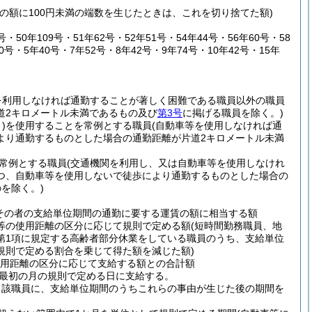
その額に100円未満の端数を生じたときは、これを切り捨てた額)
50年109号・51年62号・52年51号・54年44号・56年60号・58
0号・5年40号・7年52号・8年42号・9年74号・10年42号・15年
を利用しなければ通勤することが著しく困難である職員以外の職員
道2キロメートル未満であるもの及び
第3号
に掲げる職員を除く。)
)
を使用することを常例とする職員
(自動車等を使用しなければ通
より通勤するものとした場合の通勤距離が片道2キロメートル未満
常例とする職員
(交通機関を利用し、又は自動車等を使用しなけれ
つ、自動車等を使用しないで徒歩により通勤するものとした場合の
を除く。)
その者の支給単位期間の通勤に要する運賃の額に相当する額
車等の使用距離の区分に応じて規則で定める額
(短時間勤務職員、地
3第1項に規定する高齢者部分休業をしている職員のうち、支給単位
規則で定める割合を乗じて得た額を減じた額)
用距離の区分に応じて支給する額との合計額
最初の月の規則で定める日に支給する。
当該職員に、支給単位期間のうちこれらの事由が生じた後の期間を