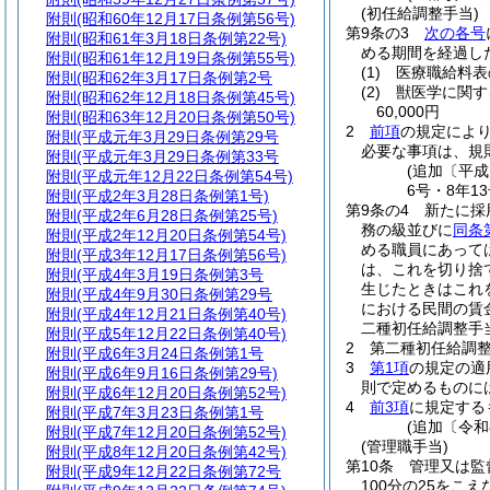
(初任給調整手当)
附則
(昭和60年12月17日条例第56号)
第9条の3
次の各号
附則
(昭和61年3月18日条例第22号)
める期間を経過し
附則
(昭和61年12月19日条例第55号)
(1)
医療職給料表
附則
(昭和62年3月17日条例第2号
(2)
獣医学に関す
附則
(昭和62年12月18日条例第45号)
60,000円
附則
(昭和63年12月20日条例第50号)
2
前項
の規定によ
附則
(平成元年3月29日条例第29号
必要な事項は、規
附則
(平成元年3月29日条例第33号
(追加〔平成
附則
(平成元年12月22日条例第54号)
6号・8年13
附則
(平成2年3月28日条例第1号)
第9条の4
新たに採
附則
(平成2年6月28日条例第25号)
務の級並びに
同条
附則
(平成2年12月20日条例第54号)
める職員にあって
附則
(平成3年12月17日条例第56号)
は、これを切り捨
附則
(平成4年3月19日条例第3号
生じたときはこれ
附則
(平成4年9月30日条例第29号
における民間の賃
附則
(平成4年12月21日条例第40号)
二種初任給調整手
附則
(平成5年12月22日条例第40号)
2
第二種初任給調
附則
(平成6年3月24日条例第1号
3
第1項
の規定の適
附則
(平成6年9月16日条例第29号)
則で定めるものに
附則
(平成6年12月20日条例第52号)
4
前3項
に規定する
附則
(平成7年3月23日条例第1号
(追加〔令和
附則
(平成7年12月20日条例第52号)
(管理職手当)
附則
(平成8年12月20日条例第42号)
第10条
管理又は監
附則
(平成9年12月22日条例第72号
100分の25をこ