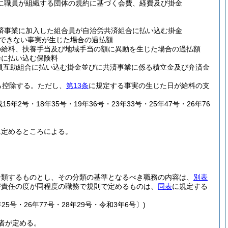
に職員が組織する団体の規約に基づく会費、経費及び掛金
済事業に加入した組合員が自治労共済組合に払い込む掛金
できない事実が生じた場合の過払額
の給料、扶養手当及び地域手当の額に異動を生じた場合の過払額
会に払い込む保険料
員互助組合に払い込む掛金並びに共済事業に係る積立金及び弁済金
ら控除する。
ただし、
第13条
に規定する事実の生じた日が給料の支
5年2号・18年35号・19年36号・23年33号・25年47号・26年76
に定めるところによる。
分類するものとし、その分類の基準となるべき職務の内容は、
別表
び責任の度が同程度の職務で規則で定めるものは、
同表
に規定する
25号・26年77号・28年29号・令和3年6号〕)
者が定める。