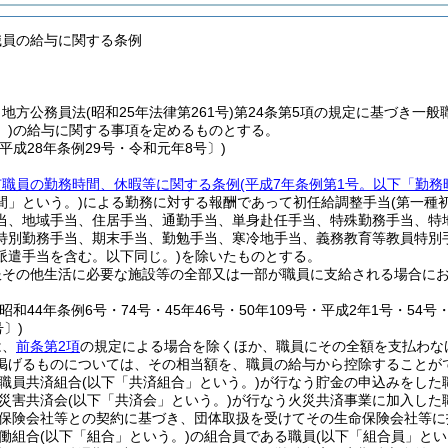
職員の給与に関する条例
、地方公務員法
(昭和25年法律第261号)
第24条第5項の規定に基づき一般
)
の給与に関する事項を定めるものとする。
平成28年条例29号・令和元年8号〕)
市職員の勤務時間、休暇等に関する条例
(平成7年条例第1号。以下「勤務
間」という。)
による勤務に対する報酬であって初任給調整手当
(第一種
当、地域手当、住居手当、通勤手当、単身赴任手当、特殊勤務手当、特
特別勤務手当、期末手当、勤勉手当、寒冷地手当、義務教育等教員特別
派遣手当を含む。以下同じ。)
を除いたものとする。
服その他生活に必要な施設等の全部又は一部が職員に支給される場合に
。
昭和44年条例6号・74号・45年46号・50年109号・平成2年1号・54号・
号〕)
は、
前条第2項
の規定による場合を除くほか、職員にその全額を支払わな
掲げるものについては、その相当額を、職員の給与から控除することが
職員共済組合
(以下「共済組合」という。)
が行なう貯金の申込みをした
災害共済会
(以下「共済会」という。)
が行なう火災共済事業に加入した
保険会社等との契約に基づき、団体取扱を受けてその生命保険会社等に
働組合
(以下「組合」という。)
の組合員である職員
(以下「組合員」とい