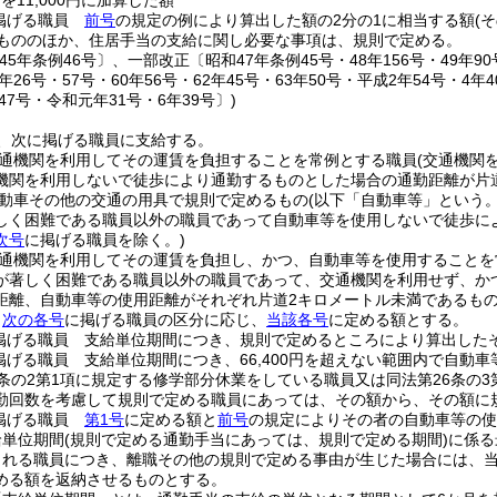
)
を11,000円に加算した額
掲げる職員
前号
の規定の例により算出した額の2分の1に相当する額
(
もののほか、住居手当の支給に関し必要な事項は、規則で定める。
45年条例46号〕、一部改正〔昭和47年条例45号・48年156号・49年90号・
9年26号・57号・60年56号・62年45号・63年50号・平成2年54号・4年4
年47号・令和元年31号・6年39号〕)
、次に掲げる職員に支給する。
通機関を利用してその運賃を負担することを常例とする職員
(交通機関
機関を利用しないで徒歩により通勤するものとした場合の通勤距離が片
動車その他の交通の用具で規則で定めるもの
(以下「自動車等」という。
しく困難である職員以外の職員であって自動車等を使用しないで徒歩に
次号
に掲げる職員を除く。)
通機関を利用してその運賃を負担し、かつ、自動車等を使用することを
が著しく困難である職員以外の職員であって、交通機関を利用せず、か
距離、自動車等の使用距離がそれぞれ片道2キロメートル未満であるもの
、
次の各号
に掲げる職員の区分に応じ、
当該各号
に定める額とする。
掲げる職員 支給単位期間につき、規則で定めるところにより算出した
掲げる職員 支給単位期間につき、66,400円を超えない範囲内で自動
6条の2第1項に規定する修学部分休業をしている職員又は同法第26条の
勤回数を考慮して規則で定める職員にあっては、その額から、その額に
掲げる職員
第1号
に定める額と
前号
の規定によりその者の自動車等の使
給単位期間
(規則で定める通勤手当にあっては、規則で定める期間)
に係る
される職員につき、離職その他の規則で定める事由が生じた場合には、
める額を返納させるものとする。