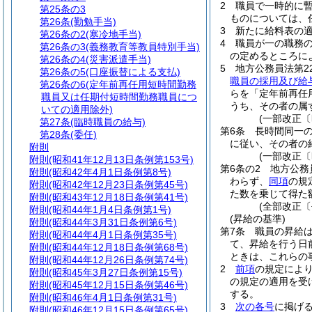
2
職員で一時的に
第25条の3
ものについては、
第26条
(勤勉手当)
3
新たに給料表の
第26条の2
(寒冷地手当)
4
職員が一の職務
第26条の3
(義務教育等教員特別手当)
の定めるところに
第26条の4
(災害派遣手当)
5
地方公務員法第2
第26条の5
(口座振替による支払)
職員の採用及び給
第26条の6
(定年前再任用短時間勤務
らを「定年前再任
職員又は任期付短時間勤務職員につ
うち、その者の属
いての適用除外)
(一部改正〔
第27条
(臨時職員の給与)
第6条
長時間同一
第28条
(委任)
に従い、その者の
附則
(一部改正〔
附則
(昭和41年12月13日条例第153号)
第6条の2
地方公務
附則
(昭和42年4月1日条例第8号)
わらず、
同項
の規
附則
(昭和42年12月23日条例第45号)
た数を乗じて得た
附則
(昭和43年12月18日条例第41号)
(全部改正〔
附則
(昭和44年1月4日条例第1号)
(昇給の基準)
附則
(昭和44年3月31日条例第6号)
第7条
職員の昇給
附則
(昭和44年4月1日条例第35号)
て、昇給を行う日
附則
(昭和44年12月18日条例第68号)
ときは、これらの
附則
(昭和44年12月26日条例第74号)
2
前項
の規定によ
附則
(昭和45年3月27日条例第15号)
の規定の適用を受
附則
(昭和45年12月15日条例第46号)
する。
附則
(昭和46年4月1日条例第31号)
3
次の各号
に掲げ
附則
(昭和46年12月15日条例第65号)