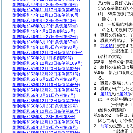
又は特に良好であ
附則
(昭和47年6月20日条例第28号)
定める基準に従い
附則
(昭和47年11月17日条例第45号)
(1)
55歳
(規則で
附則
(昭和47年12月13日条例第46号
除く。)
附則
(昭和48年6月29日条例第43号
(2)
一般職給料表
附則
(昭和48年9月29日条例第56号)
のとして規則で
附則
(昭和49年4月1日条例第25号)
4
職員の昇給は、
附則
(昭和49年4月27日条例第62号)
5
職員の昇給は、
附則
(昭和49年6月19日条例第67号)
6
前各項
に規定す
附則
(昭和49年10月5日条例第90号)
(全部改正〔
附則
(昭和49年12月20日条例第100号)
(給料の支給)
附則
(昭和50年2月1日条例第9号)
第8条
給料の計算
附則
(昭和50年12月20日条例第109号)
2
給料の支給日は
附則
(昭和51年12月20日条例第62号)
第9条
新たに職員
附則
(昭和52年12月22日条例第51号)
る。
附則
(昭和53年6月22日条例第29号)
2
職員が退職した
附則
(昭和53年12月16日条例第46号)
3
職員が死亡した
附則
(昭和54年12月21日条例第44号)
4
第1項
又は
第2項
附則
(昭和55年3月31日条例第7号)
は、その給料額は
附則
(昭和55年12月22日条例第75号)
(一部改正〔
附則
(昭和56年6月25日条例第26号)
(給料の調整額)
附則
(昭和56年12月21日条例第60号)
第9条の2
市長は、
附則
(昭和58年3月23日条例第3号)
比して著しく特殊
附則
(昭和58年12月13日条例第58号)
2
前項
の規定による
附則
(昭和59年3月19日条例第26号)
(全部改正〔
附則
(昭和59年12月27日条例第57号)