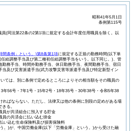
昭和41年5月1日
条例第115号
職員
(同法第22条の2第1項に規定する会計年度任用職員を除く。以
時間条例」という。)
第8条第1項
に規定する正規の勤務時間
(以下単
初任給調整手当及び第二種初任給調整手当をいう。以下同じ。)
、管
地勤務手当、時間外勤務手当、休日勤務手当、夜間勤務手当、宿日
手当及び災害派遣手当
(武力攻撃災害等派遣手当及び特定新型イン
おいては、別に条例で定めるところによりその相当額をその職員の
3年56号・7年1号・15年2号・18年35号・30年38号・令和5年38
ければならない。
ただし、法律又は他の条例に別段の定めがある場
できる。
職員が共済組合に預入する貯金
職員の共済会に払い込む掛金
払い込む生命保険料及び損害保険料
う。)
が、中国労働金庫
(以下「労働金庫」という。)
から受けた融