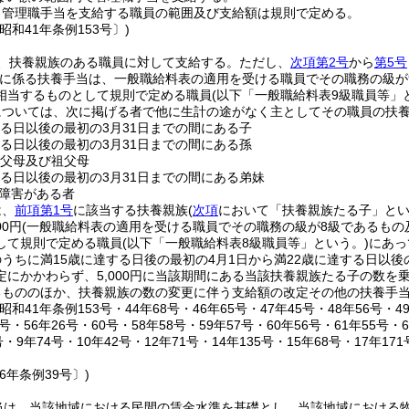
り管理職手当を支給する職員の範囲及び支給額は規則で定める。
昭和41年条例153号〕)
、扶養親族のある職員に対して支給する。
ただし、
次項第2号
から
第5号
に係る扶養手当は、一般職給料表の適用を受ける職員でその職務の級が
相当するものとして規則で定める職員
(以下「一般職給料表9級職員等」
については、次に掲げる者で他に生計の途がなく主としてその職員の扶
する日以後の最初の3月31日までの間にある子
する日以後の最初の3月31日までの間にある孫
の父母及び祖父母
する日以後の最初の3月31日までの間にある弟妹
障害がある者
は、
前項第1号
に該当する扶養親族
(
次項
において「扶養親族たる子」とい
00円
(一般職給料表の適用を受ける職員でその職務の級が8級であるも
して規則で定める職員
(以下「一般職給料表8級職員等」という。)
にあって
うちに満15歳に達する日後の最初の4月1日から満22歳に達する日以後
定にかかわらず、5,000円に当該期間にある当該扶養親族たる子の数を
るもののほか、扶養親族の数の変更に伴う支給額の改定その他の扶養手
和41年条例153号・44年68号・46年65号・47年45号・48年56号・49
号・56年26号・60号・58年58号・59年57号・60年56号・61年55号・
・9年74号・10年42号・12年71号・14年135号・15年68号・17年17
6年条例39号〕)
当は、当該地域における民間の賃金水準を基礎とし、当該地域における