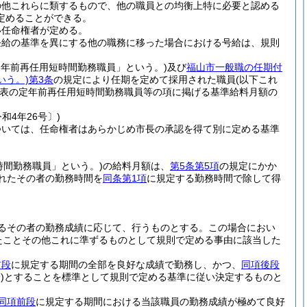
の他これらに類するもので、他の職員との均衡上特に必要と認める
定めることができる。
い任命権者が定める。
任給の基準を異にする他の職務に移った場合における号給は、規則
定年前再任用短時間勤務職員」という。)
及び
福山市一般職の任期付
いう。)
第3条
の規定により任期を定めて採用された職員
(以下これ
表の定年前再任用短時間勤務職員等の項に掲げる基準給料月額の
和4年26号〕)
ついては、任命権者はあらかじめ市長の承認を得て別に定める基準
時間勤務職員」という。)
の給料月額は、
第5条第5項
の規定にかか
れたその者の勤務時間を
同条第1項
に規定する勤務時間で除して得
るその者の勤務成績に応じて、行うものとする。
この場合におい
たことその他これに準ずるものとして規則で定める事由に該当した
前段
に規定する期間の全部を良好な成績で勤務し、かつ、
同項後段
)
とすることを標準として規則で定める基準に従い決定するものと
同項前段
に規定する期間における当該職員の勤務成績が極めて良好