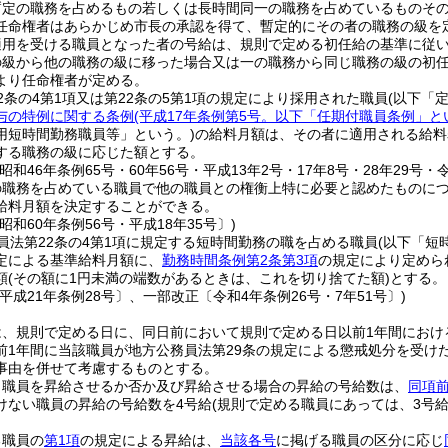
暫定の職務を占めるもの若しくは長時間同一の職務を占めているものそ
任命権者はあらかじめ市長の承認を得て、暫定的にその者の職務の級を
適用を受ける職員となった者の号給は、規則で定める初任給の基準に従
の級から他の職務の級に移った場合又は一の職務から同じ職務の級の初
より任命権者が定める。
2条の4第1項又は第22条の5第1項の規定により採用された職員
(以下「
与の特例に関する条例
(平成17年条例第5号。以下「任期付職員条例」と
用短時間勤務職員等」という。)
の給料月額は、その者に適用される給料
する職務の級に応じた額とする。
昭和46年条例65号・60年56号・平成13年2号・17年8号・28年29号・令
の職務を占めている職員で他の職員との権衡上特に必要と認めたものに
給料月額を決定することができる。
昭和60年条例56号・平成18年35号〕)
員法第22条の4第1項に規定する短時間勤務の職を占める職員
(以下「短
定による基準給料月額に、
勤務時間条例第2条第3項
の規定により定めら
額
(その額に1円未満の端数があるときは、これを切り捨てた額)
とする。
平成21年条例28号〕、一部改正〔令和4年条例26号・7年51号〕)
は、規則で定める日に、同日前において規則で定める日以前1年間におけ
前1年間に当該職員が地方公務員法第29条の規定による懲戒処分を受け
事由を併せて考慮するものとする。
り職員を昇給させるか否か及び昇給させる場合の昇給の号給数は、
同項
けない職員の昇給の号給数を4号給
(規則で定める職員にあっては、3号給
る職員の
第1項
の規定による昇給は、
当該各号
に掲げる職員の区分に応じ