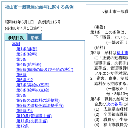
福山市一般職員の給与に関する条例
○福山市一般
昭和41年5月1日 条例第115号
(趣旨)
(令和8年4月1日施行)
第1条
この条例は
下「職員」という。
条項目次
沿革
(一部改正〔
本則
(給料)
第1条
(趣旨)
第2条
給料は
福山
第2条
(給料)
に「正規の勤務時
第3条
理職手当、扶養手
第4条
(給料表)
直手当、管理職員
第5条
(職務の級及び号給の決定)
フルエンザ等対策
第6条
2
宿舎、食事、制
第6条の2
給料から控除する
第7条
(昇給の基準)
(一部改正〔
第8条
(給料の支給)
号・8年13
第9条
第3条
職員の給与
第9条の2
(給料の調整額)
合及び
次の各号
に
第9条の3
(初任給調整手当)
(1)
広島県市町村
第9条の4
(2)
全国都市職員
第10条
(管理職手当)
(3)
職員が、生命
第11条
(扶養手当)
(4)
福山市職員労
第12条