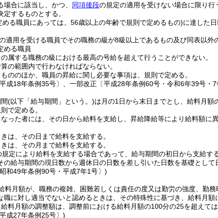
る場合に該当し、かつ、
同項後段
の規定の適用を受けない場合に限り行
決定するものとする。
定める職員にあっては、56歳以上の年齢で規則で定めるもの)
に達した日
の適用を受ける職員でその職務の級が8級以上であるもの及び同表以外
定める職員
その属する職務の級における最高の号給を超えて行うことができない。
予算の範囲内で行わなければならない。
るもののほか、職員の昇給に関し必要な事項は、規則で定める。
平成18年条例35号〕、一部改正〔平成28年条例60号・令和6年39号・7
期間
(以下「給与期間」という。)
は月の1日から末日までとし、給料月額
規則で定める。
となった者には、その日から給料を支給し、昇給降給等により給料額に
ときは、その日まで給料を支給する。
ときは、その月まで給料を支給する。
の規定により給料を支給する場合であって、給与期間の初日から支給す
その給与期間の現日数から週休日の日数を差し引いた日数を基礎として
昭和49年条例90号・平成7年1号〕)
給料月額が、職務の複雑、困難若しくは責任の度又は勤労の強度、勤務
な職に対し適当でないと認めるときは、その特殊性に基づき、給料月額
給料月額の調整額は、調整前における給料月額の100分の25を超えて
平成27年条例25号〕)