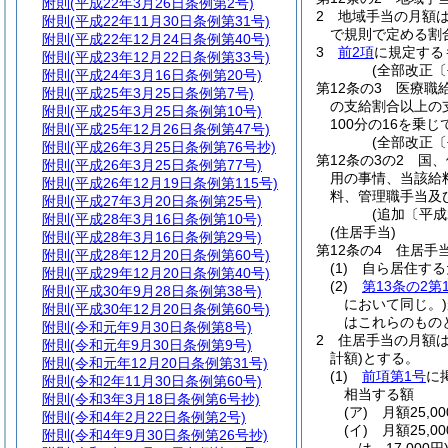
附則
(平成22年3月26日条例第2号)
2
地域手当の月額は
附則
(平成22年11月30日条例第31号)
で規則で定める割合
附則
(平成22年12月24日条例第40号)
3
前2項
に規定する
附則
(平成23年12月22日条例第33号)
(全部改正〔
附則
(平成24年3月16日条例第20号)
第12条の3
医療職
附則
(平成25年3月25日条例第7号)
の支給割合以上の
附則
(平成25年3月25日条例第10号)
100分の16を乗
附則
(平成25年12月26日条例第47号)
(全部改正〔
附則
(平成26年3月25日条例第76号抄)
第12条の3の2
国、
附則
(平成26年3月25日条例第77号)
用の事情、当該給
附則
(平成26年12月19日条例第115号)
料、管理職手当及
附則
(平成27年3月20日条例第25号)
(追加〔平成
附則
(平成28年3月16日条例第10号)
(住居手当)
附則
(平成28年3月16日条例第29号)
第12条の4
住居手
附則
(平成28年12月20日条例第60号)
(1)
自ら居住する
附則
(平成29年12月20日条例第40号)
(2)
第13条の2第
附則
(平成30年9月28日条例第38号)
において同じ。)
附則
(平成30年12月20日条例第60号)
はこれらのもの
附則
(令和元年9月30日条例第8号)
2
住居手当の月額
附則
(令和元年9月30日条例第9号)
計額)
とする。
附則
(令和元年12月20日条例第31号)
(1)
前項第1号
に
附則
(令和2年11月30日条例第60号)
相当する額
附則
(令和3年3月18日条例第6号抄)
(ア)
月額25,
附則
(令和4年2月22日条例第2号)
(イ)
月額25,
附則
(令和4年9月30日条例第26号抄)