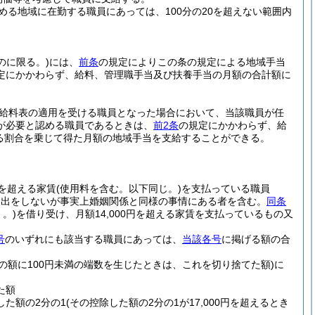
定める地域に在勤する職員にあっては、100分の20を超えない範囲内
のに限る。)
には、
前条
の規定によりこの条の規定による地域手当
定にかかわらず、給料、管理職手当及び扶養手当の月額の合計額に
給料表の適用を受ける職員となった場合において、当該職員が任
が必要と認める職員であるときは、
前2条
の規定にかかわらず、給
める割合を乗じて得た月額の地域手当を支給することができる。
円を超える家賃
(使用料を含む。以下同じ。)
を支払っている職員
届出をしないが事実上婚姻関係と同様の事情にある者を含む。
同条
。)
を借り受け、月額14,000円を超える家賃を支払っているもの又
号
のいずれにも該当する職員にあっては、
当該各号
に掲げる額の合
その額に100円未満の端数を生じたときは、これを切り捨てた額)
に
た額
した額の2分の1
(その控除した額の2分の1が17,000円を超えるとき