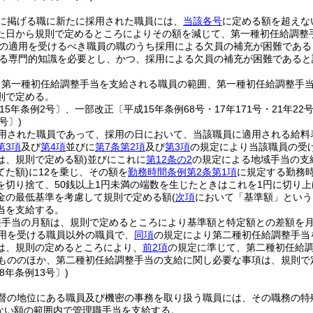
に掲げる職に新たに採用された職員には、
当該各号
に定める額を超えな
た日から規則で定めるところによりその額を減じて、第一種初任給調整
の適用を受けるべき職員の職のうち採用による欠員の補充が困難であると認
る専門的知識を必要とし、かつ、採用による欠員の補充が困難であると
り第一種初任給調整手当を支給される職員の範囲、第一種初任給調整手
則で定める。
15年条例2号〕、一部改正〔平成15年条例68号・17年171号・21年22号・
号〕)
用された職員であって、採用の日において、当該職員に適用される給料
第3項
及び
第4項
並びに
第7条第2項
及び
第3項
の規定により当該職員の受
は、規則で定める額)
並びにこれに
第12条の2
の規定による地域手当の支
てた額)
に12を乗じ、その額を
勤務時間条例第2条第1項
に規定する勤務時
を切り捨て、50銭以上1円未満の端数を生じたときはこれを1円に切り上
金の最低基準を考慮して規則で定める額
(
次項
において「基準額」という
当を支給する。
整手当の月額は、規則で定めるところにより基準額と特定額との差額を
用を受ける職員以外の職員で、
同項
の規定により第二種初任給調整手当
は、規則の定めるところにより、
前2項
の規定に準じて、第二種初任給
もののほか、第二種初任給調整手当の支給に関し必要な事項は、規則で
8年条例13号〕)
督の地位にある職員及び機密の事務を取り扱う職員には、その職務の特
えない額の範囲内で管理職手当を支給する。