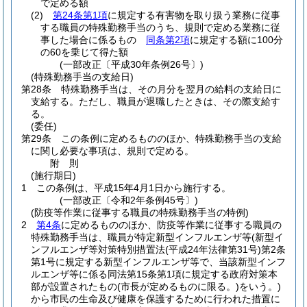
で定める額
(2)
第24条第1項
に規定する有害物を取り扱う業務に従事
する職員の特殊勤務手当のうち、規則で定める業務に従
事した場合に係るもの
同条第2項
に規定する額に100分
の60を乗じて得た額
(一部改正〔平成30年条例26号〕)
(特殊勤務手当の支給日)
第28条
特殊勤務手当は、その月分を翌月の給料の支給日に
支給する。
ただし、職員が退職したときは、その際支給す
る。
(委任)
第29条
この条例に定めるもののほか、特殊勤務手当の支給
に関し必要な事項は、規則で定める。
附
則
(施行期日)
1
この条例は、平成15年4月1日から施行する。
(一部改正〔令和2年条例45号〕)
(防疫等作業に従事する職員の特殊勤務手当の特例)
2
第4条
に定めるもののほか、防疫等作業に従事する職員の
特殊勤務手当は、職員が特定新型インフルエンザ等
(新型イ
ンフルエンザ等対策特別措置法
(平成24年法律第31号)
第2条
第1号に規定する新型インフルエンザ等で、当該新型インフ
ルエンザ等に係る同法第15条第1項に規定する政府対策本
部が設置されたもの
(市長が定めるものに限る。)
をいう。)
から市民の生命及び健康を保護するために行われた措置に