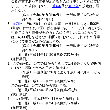
係る作業であって市長が定めるものに従事したときに支給
する。
この場合において、
第4条
及び
第27条
の規定は、適
用しない。
(追加〔令和2年条例45号〕、一部改正〔令和3年条
例24号・5年27号〕)
3
前項
の手当の額は、作業に従事した日1日につき1,500円
(緊急に行われた措置に係る作業であって、心身に著しい負
担を与えると市長が認めるものに従事した場合にあって
は、4,000円)
を超えない範囲内において、それぞれの作業
に応じて市長が定める額とする。
(追加〔令和2年条例45号〕、一部改正〔令和5年条
例27号〕)
附
則
(平成15年6月30日
条例第52号
抄)
(施行期日)
1
この条例は、公布の日から起算して1月を超えない範囲内
において規則で定める日から施行する。
(平成15年規則第126号により平成15年7月28日から
施行)
附
則
(平成15年9月22日
条例第57号)
この条例は、公布の日から施行する。
附
則
(平成17年3月24日
条例第2号
抄)
(施行期日)
1
この条例は、平成17年4月1日から施行する。
附
則
(平成17年3月24日
条例第17号
抄)
(施行期日)