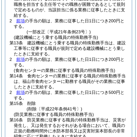
職務を担当する主任等でその職務が困難であるとして規則
で定めるものが、当該担当に係る業務に従事したときに支
給する。
2
前項
の手当の額は、業務に従事した日1日につき200円と
する。
(一部改正〔平成21年条例23号〕)
(建設機械にとう乗する職員の特殊勤務手当)
第13条
建設機械にとう乗する職員の特殊勤務手当は、建設
工事等に従事する職員が規則で定める建設機械にとう乗し
たときに支給する。
2
前項
の手当の額は、業務に従事した日1日につき200円と
する。
(食肉センターの業務に従事する職員の特殊勤務手当)
第14条
食肉センターの業務に従事する職員の特殊勤務手当
は、福山市食肉センターに勤務する職員がその業務に従事
したときに支給する。
2
前項
の手当の額は、業務に従事した日1日につき500円と
する。
第15条
削除
(削除〔平成22年条例41号〕)
(防災業務に従事する職員の特殊勤務手当)
第16条
防災業務に従事する職員の特殊勤務手当は、災害が
発生し、又は発生するおそれがある場合において、職員の
正規の勤務時間外に水防本部長又は災害対策本部長の非常
招集に応じて勤務したときに支給する。