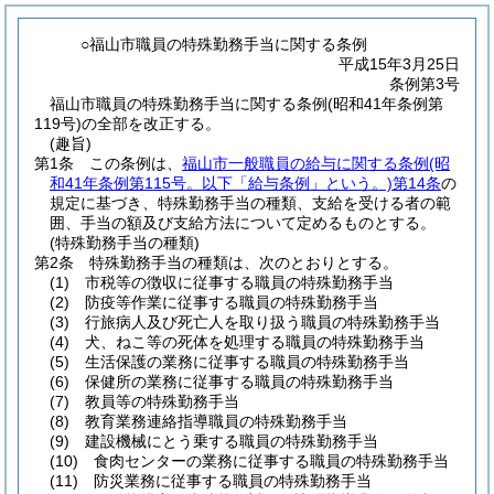
○福山市職員の特殊勤務手当に関する条例
平成15年3月25日
条例第3号
福山市職員の特殊勤務手当に関する条例(昭和41年条例第
119号)の全部を改正する。
(趣旨)
第1条
この条例は、
福山市一般職員の給与に関する条例
(昭
和41年条例第115号。以下「給与条例」という。)
第14条
の
規定に基づき、特殊勤務手当の種類、支給を受ける者の範
囲、手当の額及び支給方法について定めるものとする。
(特殊勤務手当の種類)
第2条
特殊勤務手当の種類は、次のとおりとする。
(1)
市税等の徴収に従事する職員の特殊勤務手当
(2)
防疫等作業に従事する職員の特殊勤務手当
(3)
行旅病人及び死亡人を取り扱う職員の特殊勤務手当
(4)
犬、ねこ等の死体を処理する職員の特殊勤務手当
(5)
生活保護の業務に従事する職員の特殊勤務手当
(6)
保健所の業務に従事する職員の特殊勤務手当
(7)
教員等の特殊勤務手当
(8)
教育業務連絡指導職員の特殊勤務手当
(9)
建設機械にとう乗する職員の特殊勤務手当
(10)
食肉センターの業務に従事する職員の特殊勤務手当
(11)
防災業務に従事する職員の特殊勤務手当