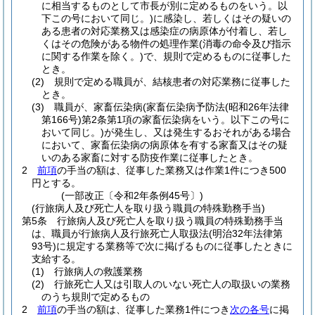
に相当するものとして市長が別に定めるものをいう。以
下この号において同じ。)
に感染し、若しくはその疑いの
ある患者の対応業務又は感染症の病原体が付着し、若し
くはその危険がある物件の処理作業
(消毒の命令及び指示
に関する作業を除く。)
で、規則で定めるものに従事した
とき。
(2)
規則で定める職員が、結核患者の対応業務に従事した
とき。
(3)
職員が、家畜伝染病
(家畜伝染病予防法
(昭和26年法律
第166号)
第2条第1項の家畜伝染病をいう。以下この号に
おいて同じ。)
が発生し、又は発生するおそれがある場合
において、家畜伝染病の病原体を有する家畜又はその疑
いのある家畜に対する防疫作業に従事したとき。
2
前項
の手当の額は、従事した業務又は作業1件につき500
円とする。
(一部改正〔令和2年条例45号〕)
(行旅病人及び死亡人を取り扱う職員の特殊勤務手当)
第5条
行旅病人及び死亡人を取り扱う職員の特殊勤務手当
は、職員が行旅病人及行旅死亡人取扱法
(明治32年法律第
93号)
に規定する業務等で次に掲げるものに従事したときに
支給する。
(1)
行旅病人の救護業務
(2)
行旅死亡人又は引取人のいない死亡人の取扱いの業務
のうち規則で定めるもの
2
前項
の手当の額は、従事した業務1件につき
次の各号
に掲