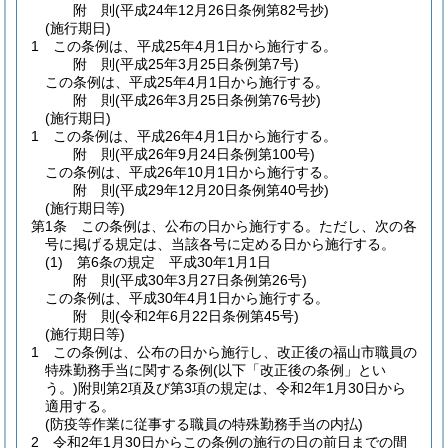
附
則
(平成24年12月26日
条例第82号
抄)
(施行期日)
1
この条例は、平成25年4月1日から施行する。
附
則
(平成25年3月25日
条例第7号)
この条例は、平成25年4月1日から施行する。
附
則
(平成26年3月25日
条例第76号抄)
(施行期日)
1
この条例は、平成26年4月1日から施行する。
附
則
(平成26年9月24日
条例第100号)
この条例は、平成26年10月1日から施行する。
附
則
(平成29年12月20日
条例第40号抄)
(施行期日等)
第1条
この条例は、公布の日から施行する。
ただし、次の各
号に掲げる規定は、当該各号に定める日から施行する。
(1)
第6条の規定 平成30年1月1日
附
則
(平成30年3月27日
条例第26号)
この条例は、平成30年4月1日から施行する。
附
則
(令和2年6月22日
条例第45号)
(施行期日等)
1
この条例は、公布の日から施行し、改正後の福山市職員の
特殊勤務手当に関する条例
(以下「改正後の条例」とい
う。)
附則第2項及び第3項の規定は、令和2年1月30日から
適用する。
(防疫等作業に従事する職員の特殊勤務手当の内払)
2
令和2年1月30日からこの条例の施行の日の前日までの間