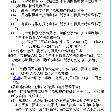
(12)
不登校児童・生徒等に対する訪問指導業務に従事す
る職員の特殊勤務手当
(13)
高所・坑内で作業する職員の特殊勤務手当
(14)
用地取得等の折衝業務に従事する職員の特殊勤務手
当
(15)
有害物を取り扱う業務に従事する職員の特殊勤務手
当
(16)
その他特別な事情又は一時的な事情により業務等に
従事する職員の特殊勤務手当
(一部改正〔平成17年条例17号・20年21号・21年23
号・22年41号・24年77号・26年76号〕)
(市税等の徴収に従事する職員の特殊勤務手当)
第3条
市税等の徴収に従事する職員の特殊勤務手当は、規則
で定める職員が次に掲げる業務に従事したときに支給す
る。
(1)
市税
(国民健康保険税を含む。)
の徴収に関する業務
(2)
税外収入金の徴収に関する業務
2
前項
の手当の額は、業務に従事した日1日につき500円と
する。
(防疫等作業に従事する職員の特殊勤務手当)
第4条
防疫等作業に従事する職員の特殊勤務手当は、次に掲
げる場合に支給する。
(1)
職員が、感染症
(感染症の予防及び感染症の患者に対
する医療に関する法律
(平成10年法律第114号)
第6条第2
項の一類感染症及び同条第3項の二類感染症その他これら