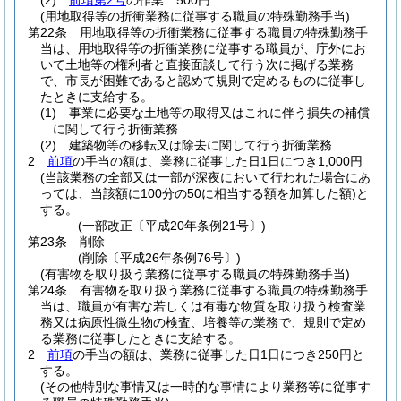
(2)
前項第2号
の作業 500円
(用地取得等の折衝業務に従事する職員の特殊勤務手当)
第22条
用地取得等の折衝業務に従事する職員の特殊勤務手
当は、用地取得等の折衝業務に従事する職員が、庁外にお
いて土地等の権利者と直接面談して行う次に掲げる業務
で、市長が困難であると認めて規則で定めるものに従事し
たときに支給する。
(1)
事業に必要な土地等の取得又はこれに伴う損失の補償
に関して行う折衝業務
(2)
建築物等の移転又は除去に関して行う折衝業務
2
前項
の手当の額は、業務に従事した日1日につき1,000円
(当該業務の全部又は一部が深夜において行われた場合にあ
っては、当該額に100分の50に相当する額を加算した額)
と
する。
(一部改正〔平成20年条例21号〕)
第23条
削除
(削除〔平成26年条例76号〕)
(有害物を取り扱う業務に従事する職員の特殊勤務手当)
第24条
有害物を取り扱う業務に従事する職員の特殊勤務手
当は、職員が有害な若しくは有毒な物質を取り扱う検査業
務又は病原性微生物の検査、培養等の業務で、規則で定め
る業務に従事したときに支給する。
2
前項
の手当の額は、業務に従事した日1日につき250円と
する。
(その他特別な事情又は一時的な事情により業務等に従事す