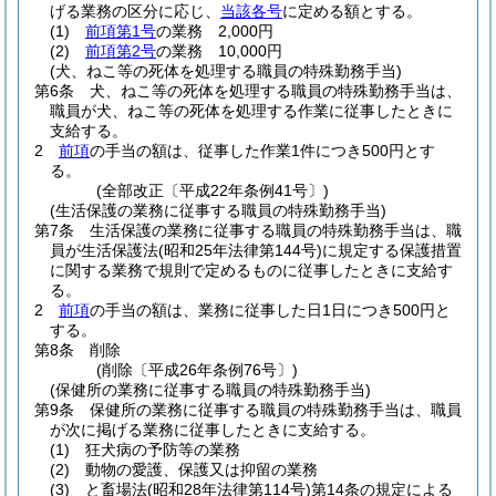
げる業務の区分に応じ、
当該各号
に定める額とする。
(1)
前項第1号
の業務 2,000円
(2)
前項第2号
の業務 10,000円
(犬、ねこ等の死体を処理する職員の特殊勤務手当)
第6条
犬、ねこ等の死体を処理する職員の特殊勤務手当は、
職員が犬、ねこ等の死体を処理する作業に従事したときに
支給する。
2
前項
の手当の額は、従事した作業1件につき500円とす
る。
(全部改正〔平成22年条例41号〕)
(生活保護の業務に従事する職員の特殊勤務手当)
第7条
生活保護の業務に従事する職員の特殊勤務手当は、職
員が生活保護法
(昭和25年法律第144号)
に規定する保護措置
に関する業務で規則で定めるものに従事したときに支給す
る。
2
前項
の手当の額は、業務に従事した日1日につき500円と
する。
第8条
削除
(削除〔平成26年条例76号〕)
(保健所の業務に従事する職員の特殊勤務手当)
第9条
保健所の業務に従事する職員の特殊勤務手当は、職員
が次に掲げる業務に従事したときに支給する。
(1)
狂犬病の予防等の業務
(2)
動物の愛護、保護又は抑留の業務
(3)
と畜場法
(昭和28年法律第114号)
第14条の規定による