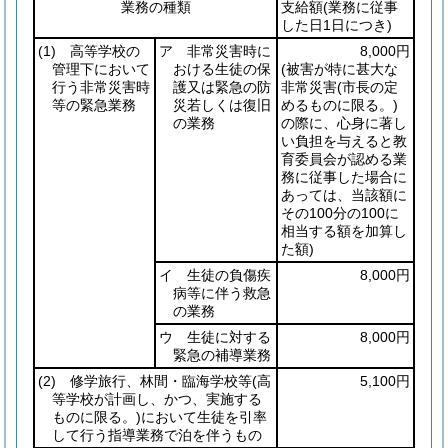
業務の種類
支給額
(業務に従事
した日1日につき)
(1)
高等学校の
ア 非常災害時に
8,000円
管理下において
おける生徒の保
(被害が特に甚大な
行う非常災害時
護又は緊急の防
非常災害
(市長の定
等の緊急業務
災若しくは復旧
めるものに限る。)
の業務
の際に、心身に著し
い負担を与えると教
育委員会が認める業
務に従事した場合に
あっては、当該額に
その100分の100に
相当する額を加算し
た額)
イ 生徒の負傷疾
8,000円
病等に伴う救急
の業務
ウ 生徒に対する
8,000円
緊急の補導業務
(2)
修学旅行、林間・臨海学校等
(高
5,100円
等学校が計画し、かつ、実施する
ものに限る。)
において生徒を引率
して行う指導業務で泊を伴うもの