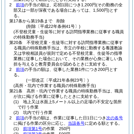
2
前項
の手当の額は、応招1回につき1,200円
(その勤務の全
部又は一部が深夜である場合にあっては、1,500円)
とす
る。
第17条から第19条まで
削除
(削除〔平成22年条例41号〕)
(不登校児童・生徒等に対する訪問指導業務に従事する職員
の特殊勤務手当)
第20条
不登校児童・生徒等に対する訪問指導業務に従事す
る職員の特殊勤務手当は、市立の学校に勤務する養護教諭
又は学校相談員が規則で定める不登校児童、生徒等の指導
業務に従事した場合において、その業務が心身に著しい負
担を与えると教育委員会が認めるときに支給する。
2
前項
の手当の額は、従事した業務1件につき200円とす
る。
(一部改正〔平成21年条例23号〕)
(高所・坑内で作業する職員の特殊勤務手当)
第21条
高所・坑内で作業する職員の特殊勤務手当は、職員
が次に掲げる作業に従事したときに支給する。
(1)
地上又は水面上5メートル以上の足場の不安定な箇所
で行う作業
(2)
坑内で行う作業
2
前項
の手当の額は、作業に従事した日1日につき
次の各号
に掲げる作業の区分に応じ、
当該各号
に定める額とする。
(1)
前項第1号
の作業 250円