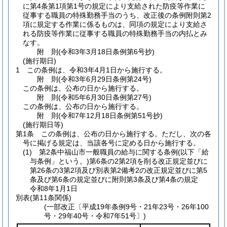
に第4条第1項第1号の規定により支給された防疫等作業に
従事する職員の特殊勤務手当のうち、改正後の条例附則第2
項に規定する作業に係るものは、同項の規定により支給さ
れる防疫等作業に従事する職員の特殊勤務手当の内払とみ
なす。
附
則
(令和3年3月18日
条例第6号抄)
(施行期日)
1
この条例は、令和3年4月1日から施行する。
附
則
(令和3年6月29日
条例第24号)
この条例は、公布の日から施行する。
附
則
(令和5年6月30日
条例第27号)
この条例は、公布の日から施行する。
附
則
(令和7年12月18日
条例第51号抄)
(施行期日等)
第1条
この条例は、公布の日から施行する。
ただし、次の各
号に掲げる規定は、当該各号に定める日から施行する。
(1)
第2条中福山市一般職員の給与に関する条例
(以下「給
与条例」という。)
第6条の2第2項を削る改正規定並びに
第26条の3第2項及び別表第2備考2の改正規定並びに第5
条及び第6条の規定並びに附則第3条及び第4条の規定
令和8年1月1日
別表
(第11条関係)
(一部改正〔平成19年条例9号・21年23号・26年100
号・29年40号・令和7年51号〕)