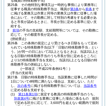
る職員の特殊勤務手当)
第25条
その他特別な事情又は一時的な事情により業務等に
従事する職員の特殊勤務手当は、職員が
第3条
から
前条
まで
に掲げる業務又は作業と同等の業務又は作業に従事した場
合において、その勤務に対して特別の考慮をする必要があ
ると市長が認めるときに、市長が別に定める基準に従い支
給する。
2
前項
の手当の支給額、支給期間等については、その勤務に
応じて、その都度市長が定める。
(併給禁止)
第26条
この条例の規定により受けるべき日額をもって定め
られている特殊勤務手当
(以下「日額の特殊勤務手当」とい
う。)
が同一の日において2以上となるときは、当該2以上と
なる日額の特殊勤務手当のうち市長が別に定めるところに
より1の特殊勤務手当を支給し、当該2以上となる日額の特
殊勤務手当の併給はしない。
(一部改正〔平成22年条例41号〕)
(手当の支給等)
第27条
日額の特殊勤務手当は、当該業務に従事した時間が
1日について4時間に満たない場合は、支給しない。
ただ
し、
次の各号
に掲げる特殊勤務手当については、
当該各号
に定める額を支給する。
(1)
第11条第1項
に規定する教員の特殊勤務手当のうち、
別表第4号
に掲げる業務に従事した場合に係るもの 規則
で定める区分に応じて、3,600円を超えない範囲内で規則