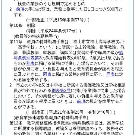
検査の業務のうち規則で定めるもの
2
前項
の手当の額は、業務に従事した日1日につき500円と
する。
(一部改正〔平成15年条例57号〕)
第10条
削除
(削除〔平成24年条例77号〕)
(教員等の特殊勤務手当)
第11条
教員の特殊勤務手当は、福山市立福山高等学校
(以下
「高等学校」という。)
に所属する主幹教諭、指導教諭、教
諭、養護教諭、助教諭、講師又は実習助手で職務の級が
給
与条例別表第2
の教育職給料表の特2級、2級又は1級である
ものが
別表
に掲げる業務に従事した場合において、その業
務が心身に著しい負担を与えると教育委員会が認める程度
に及ぶときに、
同表
に掲げる業務の種類に応じ、
同表
に定
める額を支給する。
2
市立の小学校又は中学校に所属する養護教諭又は学校相談
員が市外で行われる
別表第2号
に掲げる業務に従事した場合
において、その業務が心身に著しい負担を与えると教育委
員会が認める程度に及ぶときは、
前項
の規定を準用するこ
とができる。
(一部改正〔平成21年条例23号・令和3年6号〕)
(教育業務連絡指導職員の特殊勤務手当)
第12条
教育業務連絡指導職員の特殊勤務手当は、高等学校
に所属する指導教諭、教諭又は養護教諭のうち、教務その
他の教育に関する業務についての連絡調整及び指導助言の