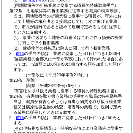
(2)
前項第2号
の作業 500円
(用地取得等の折衝業務に従事する職員の特殊勤務手当)
第22条
用地取得等の折衝業務に従事する職員の特殊勤務手
当は、用地取得等の折衝業務に従事する職員が、庁外にお
いて土地等の権利者と直接面談して行う次に掲げる業務
で、市長が困難であると認めて規則で定めるものに従事し
たときに支給する。
(1)
事業に必要な土地等の取得又はこれに伴う損失の補償
に関して行う折衝業務
(2)
建築物等の移転又は除去に関して行う折衝業務
2
前項
の手当の額は、業務に従事した日1日につき1,000円
(当該業務の全部又は一部が深夜において行われた場合にあ
っては、当該額に100分の50に相当する額を加算した額)
と
する。
(一部改正〔平成20年条例21号〕)
第23条
削除
(削除〔平成26年条例76号〕)
(有害物を取り扱う業務に従事する職員の特殊勤務手当)
第24条
有害物を取り扱う業務に従事する職員の特殊勤務手
当は、職員が有害な若しくは有毒な物質を取り扱う検査業
務又は病原性微生物の検査、培養等の業務で、規則で定め
る業務に従事したときに支給する。
2
前項
の手当の額は、業務に従事した日1日につき250円と
する。
(その他特別な事情又は一時的な事情により業務等に従事す