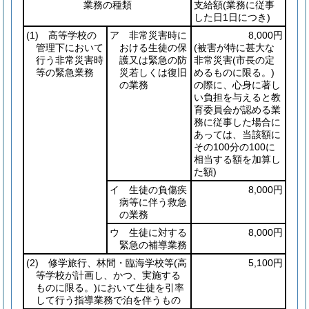
業務の種類
支給額
(業務に従事
した日1日につき)
(1)
高等学校の
ア 非常災害時に
8,000円
管理下において
おける生徒の保
(被害が特に甚大な
行う非常災害時
護又は緊急の防
非常災害
(市長の定
等の緊急業務
災若しくは復旧
めるものに限る。)
の業務
の際に、心身に著し
い負担を与えると教
育委員会が認める業
務に従事した場合に
あっては、当該額に
その100分の100に
相当する額を加算し
た額)
イ 生徒の負傷疾
8,000円
病等に伴う救急
の業務
ウ 生徒に対する
8,000円
緊急の補導業務
(2)
修学旅行、林間・臨海学校等
(高
5,100円
等学校が計画し、かつ、実施する
ものに限る。)
において生徒を引率
して行う指導業務で泊を伴うもの