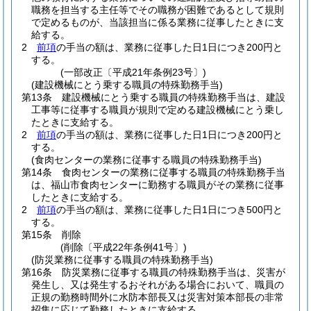
職務を担当する主任等でその職務が困難であるとして規則
で定めるものが、当該担当に係る業務に従事したときに支
給する。
2
前項
の手当の額は、業務に従事した日1日につき200円と
する。
(一部改正〔平成21年条例23号〕)
(建設機械にとう乗する職員の特殊勤務手当)
第13条
建設機械にとう乗する職員の特殊勤務手当は、建設
工事等に従事する職員が規則で定める建設機械にとう乗し
たときに支給する。
2
前項
の手当の額は、業務に従事した日1日につき200円と
する。
(食肉センターの業務に従事する職員の特殊勤務手当)
第14条
食肉センターの業務に従事する職員の特殊勤務手当
は、福山市食肉センターに勤務する職員がその業務に従事
したときに支給する。
2
前項
の手当の額は、業務に従事した日1日につき500円と
する。
第15条
削除
(削除〔平成22年条例41号〕)
(防災業務に従事する職員の特殊勤務手当)
第16条
防災業務に従事する職員の特殊勤務手当は、災害が
発生し、又は発生するおそれがある場合において、職員の
正規の勤務時間外に水防本部長又は災害対策本部長の非常
招集に応じて勤務したときに支給する。