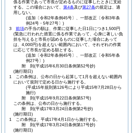
係る作業であって市長が定めるものに従事したときに支給
する。
この場合において、
第4条
及び
第27条
の規定は、適
用しない。
(追加〔令和2年条例45号〕、一部改正〔令和3年条
例24号・5年27号〕)
3
前項
の手当の額は、作業に従事した日1日につき1,500円
(緊急に行われた措置に係る作業であって、心身に著しい負
担を与えると市長が認めるものに従事した場合にあって
は、4,000円)
を超えない範囲内において、それぞれの作業
に応じて市長が定める額とする。
(追加〔令和2年条例45号〕、一部改正〔令和5年条
例27号〕)
附
則
(平成15年6月30日
条例第52号
抄)
(施行期日)
1
この条例は、公布の日から起算して1月を超えない範囲内
において規則で定める日から施行する。
(平成15年規則第126号により平成15年7月28日から
施行)
附
則
(平成15年9月22日
条例第57号)
この条例は、公布の日から施行する。
附
則
(平成17年3月24日
条例第2号
抄)
(施行期日)
1
この条例は、平成17年4月1日から施行する。
附
則
(平成17年3月24日
条例第17号
抄)
(施行期日)