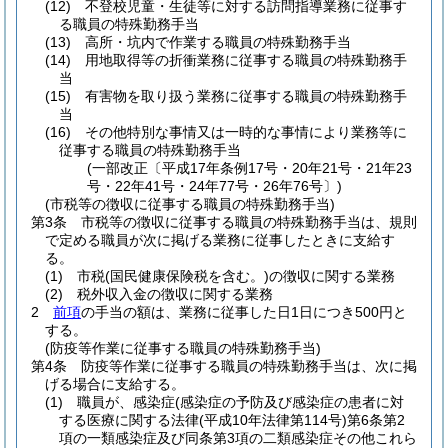
(12)
不登校児童・生徒等に対する訪問指導業務に従事す
る職員の特殊勤務手当
(13)
高所・坑内で作業する職員の特殊勤務手当
(14)
用地取得等の折衝業務に従事する職員の特殊勤務手
当
(15)
有害物を取り扱う業務に従事する職員の特殊勤務手
当
(16)
その他特別な事情又は一時的な事情により業務等に
従事する職員の特殊勤務手当
(一部改正〔平成17年条例17号・20年21号・21年23
号・22年41号・24年77号・26年76号〕)
(市税等の徴収に従事する職員の特殊勤務手当)
第3条
市税等の徴収に従事する職員の特殊勤務手当は、規則
で定める職員が次に掲げる業務に従事したときに支給す
る。
(1)
市税
(国民健康保険税を含む。)
の徴収に関する業務
(2)
税外収入金の徴収に関する業務
2
前項
の手当の額は、業務に従事した日1日につき500円と
する。
(防疫等作業に従事する職員の特殊勤務手当)
第4条
防疫等作業に従事する職員の特殊勤務手当は、次に掲
げる場合に支給する。
(1)
職員が、感染症
(感染症の予防及び感染症の患者に対
する医療に関する法律
(平成10年法律第114号)
第6条第2
項の一類感染症及び同条第3項の二類感染症その他これら