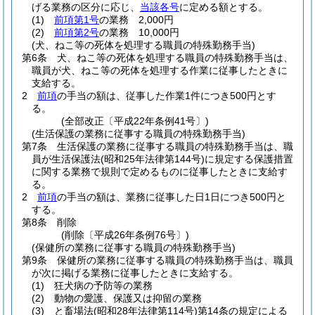
げる業務の区分に応じ、
当該各号
に定める額とする。
(1)
前項第1号
の業務 2,000円
(2)
前項第2号
の業務 10,000円
(犬、ねこ等の死体を処理する職員の特殊勤務手当)
第6条
犬、ねこ等の死体を処理する職員の特殊勤務手当は、
職員が犬、ねこ等の死体を処理する作業に従事したときに
支給する。
2
前項
の手当の額は、従事した作業1件につき500円とす
る。
(全部改正〔平成22年条例41号〕)
(生活保護の業務に従事する職員の特殊勤務手当)
第7条
生活保護の業務に従事する職員の特殊勤務手当は、職
員が生活保護法
(昭和25年法律第144号)
に規定する保護措置
に関する業務で規則で定めるものに従事したときに支給す
る。
2
前項
の手当の額は、業務に従事した日1日につき500円と
する。
第8条
削除
(削除〔平成26年条例76号〕)
(保健所の業務に従事する職員の特殊勤務手当)
第9条
保健所の業務に従事する職員の特殊勤務手当は、職員
が次に掲げる業務に従事したときに支給する。
(1)
狂犬病の予防等の業務
(2)
動物の愛護、保護又は抑留の業務
(3)
と畜場法
(昭和28年法律第114号)
第14条の規定による