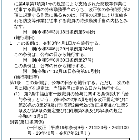
に第4条第1項第1号の規定により支給された防疫等作業に
従事する職員の特殊勤務手当のうち、改正後の条例附則第2
項に規定する作業に係るものは、同項の規定により支給さ
れる防疫等作業に従事する職員の特殊勤務手当の内払とみ
なす。
附
則
(令和3年3月18日
条例第6号抄)
(施行期日)
1
この条例は、令和3年4月1日から施行する。
附
則
(令和3年6月29日
条例第24号)
この条例は、公布の日から施行する。
附
則
(令和5年6月30日
条例第27号)
この条例は、公布の日から施行する。
附
則
(令和7年12月18日
条例第51号抄)
(施行期日等)
第1条
この条例は、公布の日から施行する。
ただし、次の各
号に掲げる規定は、当該各号に定める日から施行する。
(1)
第2条中福山市一般職員の給与に関する条例
(以下「給
与条例」という。)
第6条の2第2項を削る改正規定並びに
第26条の3第2項及び別表第2備考2の改正規定並びに第5
条及び第6条の規定並びに附則第3条及び第4条の規定
令和8年1月1日
別表
(第11条関係)
(一部改正〔平成19年条例9号・21年23号・26年100
号・29年40号・令和7年51号〕)