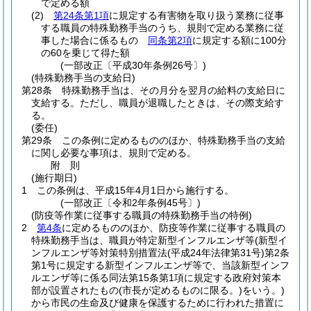
で定める額
(2)
第24条第1項
に規定する有害物を取り扱う業務に従事
する職員の特殊勤務手当のうち、規則で定める業務に従
事した場合に係るもの
同条第2項
に規定する額に100分
の60を乗じて得た額
(一部改正〔平成30年条例26号〕)
(特殊勤務手当の支給日)
第28条
特殊勤務手当は、その月分を翌月の給料の支給日に
支給する。
ただし、職員が退職したときは、その際支給す
る。
(委任)
第29条
この条例に定めるもののほか、特殊勤務手当の支給
に関し必要な事項は、規則で定める。
附
則
(施行期日)
1
この条例は、平成15年4月1日から施行する。
(一部改正〔令和2年条例45号〕)
(防疫等作業に従事する職員の特殊勤務手当の特例)
2
第4条
に定めるもののほか、防疫等作業に従事する職員の
特殊勤務手当は、職員が特定新型インフルエンザ等
(新型イ
ンフルエンザ等対策特別措置法
(平成24年法律第31号)
第2条
第1号に規定する新型インフルエンザ等で、当該新型インフ
ルエンザ等に係る同法第15条第1項に規定する政府対策本
部が設置されたもの
(市長が定めるものに限る。)
をいう。)
から市民の生命及び健康を保護するために行われた措置に