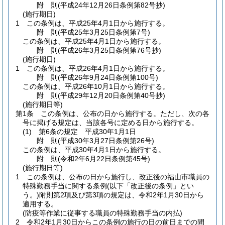
附
則
(平成24年12月26日
条例第82号
抄)
(施行期日)
1
この条例は、平成25年4月1日から施行する。
附
則
(平成25年3月25日
条例第7号)
この条例は、平成25年4月1日から施行する。
附
則
(平成26年3月25日
条例第76号抄)
(施行期日)
1
この条例は、平成26年4月1日から施行する。
附
則
(平成26年9月24日
条例第100号)
この条例は、平成26年10月1日から施行する。
附
則
(平成29年12月20日
条例第40号抄)
(施行期日等)
第1条
この条例は、公布の日から施行する。
ただし、次の各
号に掲げる規定は、当該各号に定める日から施行する。
(1)
第6条の規定 平成30年1月1日
附
則
(平成30年3月27日
条例第26号)
この条例は、平成30年4月1日から施行する。
附
則
(令和2年6月22日
条例第45号)
(施行期日等)
1
この条例は、公布の日から施行し、改正後の福山市職員の
特殊勤務手当に関する条例
(以下「改正後の条例」とい
う。)
附則第2項及び第3項の規定は、令和2年1月30日から
適用する。
(防疫等作業に従事する職員の特殊勤務手当の内払)
2
令和2年1月30日からこの条例の施行の日の前日までの間