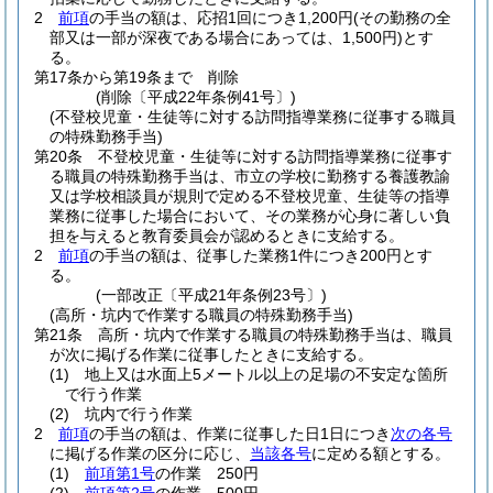
2
前項
の手当の額は、応招1回につき1,200円
(その勤務の全
部又は一部が深夜である場合にあっては、1,500円)
とす
る。
第17条から第19条まで
削除
(削除〔平成22年条例41号〕)
(不登校児童・生徒等に対する訪問指導業務に従事する職員
の特殊勤務手当)
第20条
不登校児童・生徒等に対する訪問指導業務に従事す
る職員の特殊勤務手当は、市立の学校に勤務する養護教諭
又は学校相談員が規則で定める不登校児童、生徒等の指導
業務に従事した場合において、その業務が心身に著しい負
担を与えると教育委員会が認めるときに支給する。
2
前項
の手当の額は、従事した業務1件につき200円とす
る。
(一部改正〔平成21年条例23号〕)
(高所・坑内で作業する職員の特殊勤務手当)
第21条
高所・坑内で作業する職員の特殊勤務手当は、職員
が次に掲げる作業に従事したときに支給する。
(1)
地上又は水面上5メートル以上の足場の不安定な箇所
で行う作業
(2)
坑内で行う作業
2
前項
の手当の額は、作業に従事した日1日につき
次の各号
に掲げる作業の区分に応じ、
当該各号
に定める額とする。
(1)
前項第1号
の作業 250円