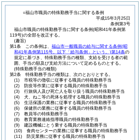
○福山市職員の特殊勤務手当に関する条例
平成15年3月25日
条例第3号
福山市職員の特殊勤務手当に関する条例(昭和41年条例第
119号)の全部を改正する。
(趣旨)
第1条
この条例は、
福山市一般職員の給与に関する条例
(昭
和41年条例第115号。以下「給与条例」という。)
第14条
の
規定に基づき、特殊勤務手当の種類、支給を受ける者の範
囲、手当の額及び支給方法について定めるものとする。
(特殊勤務手当の種類)
第2条
特殊勤務手当の種類は、次のとおりとする。
(1)
市税等の徴収に従事する職員の特殊勤務手当
(2)
防疫等作業に従事する職員の特殊勤務手当
(3)
行旅病人及び死亡人を取り扱う職員の特殊勤務手当
(4)
犬、ねこ等の死体を処理する職員の特殊勤務手当
(5)
生活保護の業務に従事する職員の特殊勤務手当
(6)
保健所の業務に従事する職員の特殊勤務手当
(7)
教員等の特殊勤務手当
(8)
教育業務連絡指導職員の特殊勤務手当
(9)
建設機械にとう乗する職員の特殊勤務手当
(10)
食肉センターの業務に従事する職員の特殊勤務手当
(11)
防災業務に従事する職員の特殊勤務手当