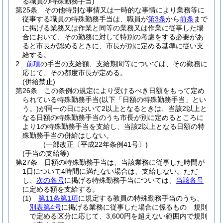
る職員の特殊勤務手当)
第25条
その他特別な事情又は一時的な事情により業務等に
従事する職員の特殊勤務手当は、職員が
第3条
から
前条
まで
に掲げる業務又は作業と同等の業務又は作業に従事した場
合において、その勤務に対して特別の考慮をする必要があ
ると市長が認めるときに、市長が別に定める基準に従い支
給する。
2
前項
の手当の支給額、支給期間等については、その勤務に
応じて、その都度市長が定める。
(併給禁止)
第26条
この条例の規定により受けるべき日額をもって定め
られている特殊勤務手当
(以下「日額の特殊勤務手当」とい
う。)
が同一の日において2以上となるときは、当該2以上と
なる日額の特殊勤務手当のうち市長が別に定めるところに
より1の特殊勤務手当を支給し、当該2以上となる日額の特
殊勤務手当の併給はしない。
(一部改正〔平成22年条例41号〕)
(手当の支給等)
第27条
日額の特殊勤務手当は、当該業務に従事した時間が
1日について4時間に満たない場合は、支給しない。
ただ
し、
次の各号
に掲げる特殊勤務手当については、
当該各号
に定める額を支給する。
(1)
第11条第1項
に規定する教員の特殊勤務手当のうち、
別表第4号
に掲げる業務に従事した場合に係るもの 規則
で定める区分に応じて、3,600円を超えない範囲内で規則