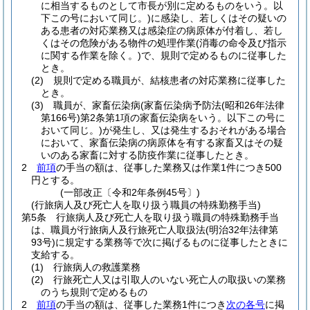
に相当するものとして市長が別に定めるものをいう。以
下この号において同じ。)
に感染し、若しくはその疑いの
ある患者の対応業務又は感染症の病原体が付着し、若し
くはその危険がある物件の処理作業
(消毒の命令及び指示
に関する作業を除く。)
で、規則で定めるものに従事した
とき。
(2)
規則で定める職員が、結核患者の対応業務に従事した
とき。
(3)
職員が、家畜伝染病
(家畜伝染病予防法
(昭和26年法律
第166号)
第2条第1項の家畜伝染病をいう。以下この号に
おいて同じ。)
が発生し、又は発生するおそれがある場合
において、家畜伝染病の病原体を有する家畜又はその疑
いのある家畜に対する防疫作業に従事したとき。
2
前項
の手当の額は、従事した業務又は作業1件につき500
円とする。
(一部改正〔令和2年条例45号〕)
(行旅病人及び死亡人を取り扱う職員の特殊勤務手当)
第5条
行旅病人及び死亡人を取り扱う職員の特殊勤務手当
は、職員が行旅病人及行旅死亡人取扱法
(明治32年法律第
93号)
に規定する業務等で次に掲げるものに従事したときに
支給する。
(1)
行旅病人の救護業務
(2)
行旅死亡人又は引取人のいない死亡人の取扱いの業務
のうち規則で定めるもの
2
前項
の手当の額は、従事した業務1件につき
次の各号
に掲