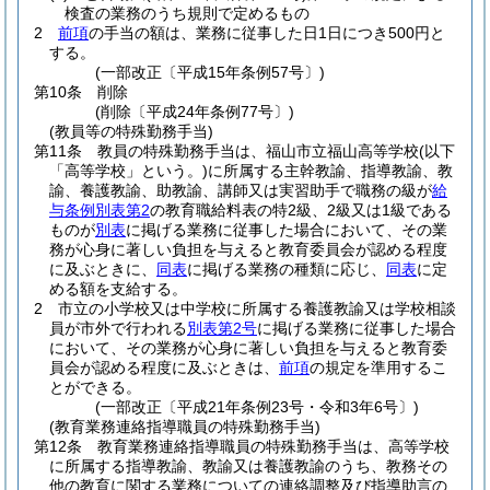
検査の業務のうち規則で定めるもの
2
前項
の手当の額は、業務に従事した日1日につき500円と
する。
(一部改正〔平成15年条例57号〕)
第10条
削除
(削除〔平成24年条例77号〕)
(教員等の特殊勤務手当)
第11条
教員の特殊勤務手当は、福山市立福山高等学校
(以下
「高等学校」という。)
に所属する主幹教諭、指導教諭、教
諭、養護教諭、助教諭、講師又は実習助手で職務の級が
給
与条例別表第2
の教育職給料表の特2級、2級又は1級である
ものが
別表
に掲げる業務に従事した場合において、その業
務が心身に著しい負担を与えると教育委員会が認める程度
に及ぶときに、
同表
に掲げる業務の種類に応じ、
同表
に定
める額を支給する。
2
市立の小学校又は中学校に所属する養護教諭又は学校相談
員が市外で行われる
別表第2号
に掲げる業務に従事した場合
において、その業務が心身に著しい負担を与えると教育委
員会が認める程度に及ぶときは、
前項
の規定を準用するこ
とができる。
(一部改正〔平成21年条例23号・令和3年6号〕)
(教育業務連絡指導職員の特殊勤務手当)
第12条
教育業務連絡指導職員の特殊勤務手当は、高等学校
に所属する指導教諭、教諭又は養護教諭のうち、教務その
他の教育に関する業務についての連絡調整及び指導助言の