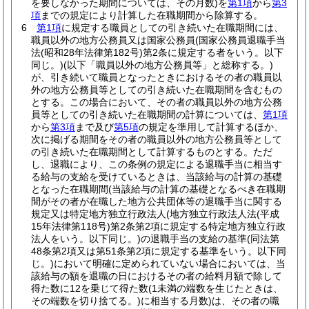
を要しなかった期間については、その月数)
を
第1項
から
第3
項
までの規定により計算した在職期間から除算する。
6
第1項
に規定する職員としての引き続いた在職期間には、
職員以外の地方公務員又は国家公務員
(国家公務員退職手当
法
(昭和28年法律第182号)
第2条に規定する者をいう。以下
同じ。)
(以下「職員以外の地方公務員等」と総称する。)
が、引き続いて職員となったときにおけるその者の職員以
外の地方公務員等としての引き続いた在職期間を含むもの
とする。
この場合において、その者の職員以外の地方公務
員等としての引き続いた在職期間の計算については、
第1項
から
第3項
まで及び
第5項
の規定を準用して計算するほか、
次に掲げる期間をその者の職員以外の地方公務員等として
の引き続いた在職期間として計算するものとする。
ただ
し、退職により、この条例の規定による退職手当に相当す
る給与の支給を受けているときは、当該給与の計算の基礎
となった在職期間
(当該給与の計算の基礎となるべき在職期
間がその者が在職した地方公共団体等の退職手当に関する
規定又は特定地方独立行政法人
(地方独立行政法人法
(平成
15年法律第118号)
第2条第2項に規定する特定地方独立行政
法人をいう。以下同じ。)
の退職手当の支給の基準
(同法第
48条第2項又は第51条第2項に規定する基準をいう。以下同
じ。)
において明確に定められていない場合においては、当
該給与の額を退職の日におけるその者の給料月額で除して
得た数に12を乗じて得た数
(1未満の端数を生じたときは、
その端数を切り捨てる。)
に相当する月数)
は、その者の職