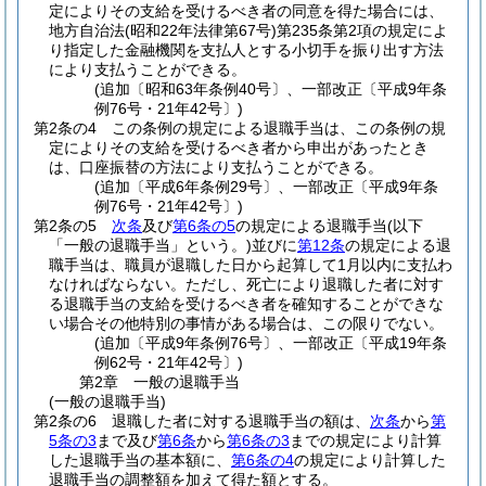
定によりその支給を受けるべき者の同意を得た場合には、
地方自治法
(昭和22年法律第67号)
第235条第2項の規定によ
り指定した金融機関を支払人とする小切手を振り出す方法
により支払うことができる。
(追加〔昭和63年条例40号〕、一部改正〔平成9年条
例76号・21年42号〕)
第2条の4
この条例の規定による退職手当は、この条例の規
定によりその支給を受けるべき者から申出があったとき
は、口座振替の方法により支払うことができる。
(追加〔平成6年条例29号〕、一部改正〔平成9年条
例76号・21年42号〕)
第2条の5
次条
及び
第6条の5
の規定による退職手当
(以下
「一般の退職手当」という。)
並びに
第12条
の規定による退
職手当は、職員が退職した日から起算して1月以内に支払わ
なければならない。
ただし、死亡により退職した者に対す
る退職手当の支給を受けるべき者を確知することができな
い場合その他特別の事情がある場合は、この限りでない。
(追加〔平成9年条例76号〕、一部改正〔平成19年条
例62号・21年42号〕)
第2章
一般の退職手当
(一般の退職手当)
第2条の6
退職した者に対する退職手当の額は、
次条
から
第
5条の3
まで及び
第6条
から
第6条の3
までの規定により計算
した退職手当の基本額に、
第6条の4
の規定により計算した
退職手当の調整額を加えて得た額とする。