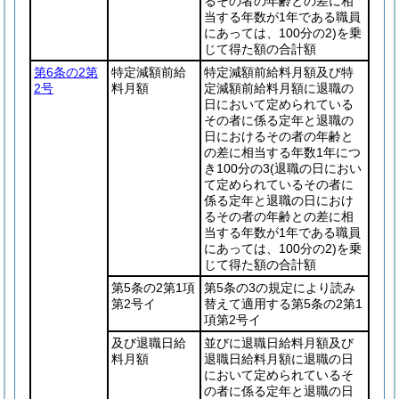
るその者の年齢との差に相
当する年数が1年である職員
にあっては、100分の2)
を乗
じて得た額の合計額
第6条の2第
特定減額前給
特定減額前給料月額及び特
2号
料月額
定減額前給料月額に退職の
日において定められている
その者に係る定年と退職の
日におけるその者の年齢と
の差に相当する年数1年につ
き100分の3
(退職の日におい
て定められているその者に
係る定年と退職の日におけ
るその者の年齢との差に相
当する年数が1年である職員
にあっては、100分の2)
を乗
じて得た額の合計額
第5条の2第1項
第5条の3の規定により読み
第2号イ
替えて適用する第5条の2第1
項第2号イ
及び退職日給
並びに退職日給料月額及び
料月額
退職日給料月額に退職の日
において定められているそ
の者に係る定年と退職の日