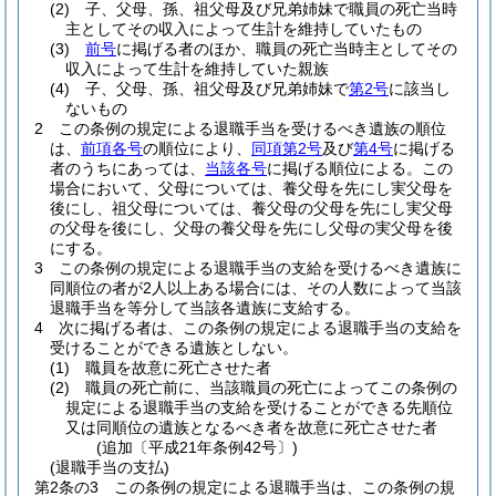
(2)
子、父母、孫、祖父母及び兄弟姉妹で職員の死亡当時
主としてその収入によって生計を維持していたもの
(3)
前号
に掲げる者のほか、職員の死亡当時主としてその
収入によって生計を維持していた親族
(4)
子、父母、孫、祖父母及び兄弟姉妹で
第2号
に該当し
ないもの
2
この条例の規定による退職手当を受けるべき遺族の順位
は、
前項各号
の順位により、
同項第2号
及び
第4号
に掲げる
者のうちにあっては、
当該各号
に掲げる順位による。
この
場合において、父母については、養父母を先にし実父母を
後にし、祖父母については、養父母の父母を先にし実父母
の父母を後にし、父母の養父母を先にし父母の実父母を後
にする。
3
この条例の規定による退職手当の支給を受けるべき遺族に
同順位の者が2人以上ある場合には、その人数によって当該
退職手当を等分して当該各遺族に支給する。
4
次に掲げる者は、この条例の規定による退職手当の支給を
受けることができる遺族としない。
(1)
職員を故意に死亡させた者
(2)
職員の死亡前に、当該職員の死亡によってこの条例の
規定による退職手当の支給を受けることができる先順位
又は同順位の遺族となるべき者を故意に死亡させた者
(追加〔平成21年条例42号〕)
(退職手当の支払)
第2条の3
この条例の規定による退職手当は、この条例の規