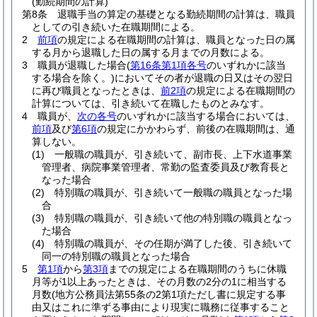
(勤続期間の計算)
第8条
退職手当の算定の基礎となる勤続期間の計算は、職員
としての引き続いた在職期間による。
2
前項
の規定による在職期間の計算は、職員となった日の属
する月から退職した日の属する月までの月数による。
3
職員が退職した場合
(
第16条第1項各号
のいずれかに該当
する場合を除く。)
においてその者が退職の日又はその翌日
に再び職員となったときは、
前2項
の規定による在職期間の
計算については、引き続いて在職したものとみなす。
4
職員が、
次の各号
のいずれかに該当する場合においては、
前項
及び
第6項
の規定にかかわらず、前後の在職期間は、通
算しない。
(1)
一般職の職員が、引き続いて、副市長、上下水道事業
管理者、病院事業管理者、常勤の監査委員及び教育長と
なった場合
(2)
特別職の職員が、引き続いて一般職の職員となった場
合
(3)
特別職の職員が、引き続いて他の特別職の職員となっ
た場合
(4)
特別職の職員が、その任期が満了した後、引き続いて
同一の特別職の職員となった場合
5
第1項
から
第3項
までの規定による在職期間のうちに休職
月等が1以上あったときは、その月数の2分の1に相当する
月数
(地方公務員法第55条の2第1項ただし書に規定する事
由又はこれに準ずる事由により現実に職務に従事すること