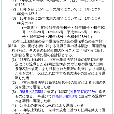
(1)
1年以上10年以下の期間については、1年につき100分
の125
(2)
10年を超え15年以下の期間については、1年につき
100分の137.5
(3)
15年を超え25年未満の期間については、1年につき
100分の200
(一部改正〔昭和45年条例46号・48年58号・49年92
号・59年28号・62年46号・平成3年26号・13年2
号・19年62号・25年48号・令和4年28号〕)
(25年以上勤続後の定年退職等の場合の退職手当の基本額)
第5条
次に掲げる者に対する退職手当の基本額は、退職日給
料月額に、その者の勤続期間の区分ごとに当該区分に応じ
た割合を乗じて得た額の合計額とする。
(1)
25年以上勤続し、地方公務員法第28条の6第1項の規
定により退職した者
(同法第28条の7第1項の期限又は同
条第2項の規定により延長された期限の到来により退職し
た者を含む。)
又はこれに準ずる他の法令の規定により退
職した者
(2)
地方公務員法第28条第1項第4号の規定による免職の処
分を受けて退職した者
(3)
第8条の2第5項
に規定する認定
(
同条第1項第2号
に係る
ものに限る。)
を受けて
同条第8項第3号
に規定する退職す
べき期日に退職した者
(4)
公務上の傷病又は死亡により退職した者
(5)
25年以上勤続し、法律の規定に基づく任期を終えて退