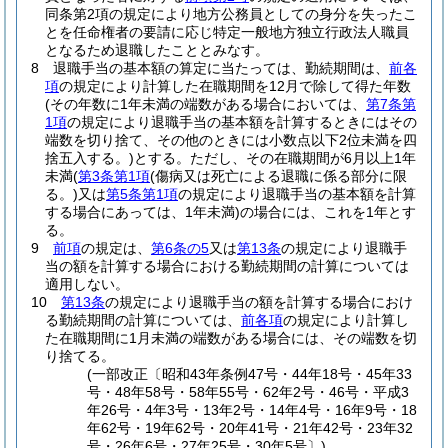
同条第2項の規定により地方公務員としての身分を失ったこ
とを任命権者の要請に応じ特定一般地方独立行政法人職員
となるため退職したこととみなす。
8
退職手当の基本額の算定に当たっては、勤続期間は、
前各
項
の規定により計算した在職期間を12月で除して得た年数
(その年数に1年未満の端数がある場合においては、
第7条第
1項
の規定により退職手当の基本額を計算するときにはその
端数を切り捨て、その他のときには小数点以下2位未満を四
捨五入する。)
とする。
ただし、その在職期間が6月以上1年
未満
(
第3条第1項
(傷病又は死亡による退職に係る部分に限
る。)
又は
第5条第1項
の規定により退職手当の基本額を計算
する場合にあっては、1年未満)
の場合には、これを1年とす
る。
9
前項
の規定は、
第6条の5
又は
第13条
の規定により退職手
当の額を計算する場合における勤続期間の計算については
適用しない。
10
第13条
の規定により退職手当の額を計算する場合におけ
る勤続期間の計算については、
前各項
の規定により計算し
た在職期間に1月未満の端数がある場合には、その端数を切
り捨てる。
(一部改正〔昭和43年条例47号・44年18号・45年33
号・48年58号・58年55号・62年2号・46号・平成3
年26号・4年3号・13年2号・14年4号・16年9号・18
年62号・19年62号・20年41号・21年42号・23年32
号・26年6号・27年25号・30年5号〕)