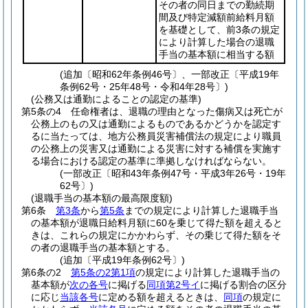
その者の同日までの勤続期
間及び特定減額前給料月額
を基礎として、前3条の規定
により計算した場合の退職
手当の基本額に相当する額
(追加〔昭和62年条例46号〕、一部改正〔平成19年
条例62号・25年48号・令和4年28号〕)
(公務又は通勤によることの認定の基準)
第5条の4
任命権者は、退職の理由となった傷病又は死亡が
公務上のもの又は通勤によるものであるかどうかを認定す
るに当たっては、地方公務員災害補償法の規定により職員
の公務上の災害又は通勤による災害に対する補償を実施す
る場合における認定の基準に準拠しなければならない。
(一部改正〔昭和43年条例47号・平成3年26号・19年
62号〕)
(退職手当の基本額の最高限度額)
第6条
第3条
から
第5条
までの規定により計算した退職手当
の基本額が退職日給料月額に60を乗じて得た額を超えると
きは、これらの規定にかかわらず、その乗じて得た額をそ
の者の退職手当の基本額とする。
(追加〔平成19年条例62号〕)
第6条の2
第5条の2第1項
の規定により計算した退職手当の
基本額が
次の各号
に掲げる
同項第2号イ
に掲げる割合の区分
に応じ
当該各号
に定める額を超えるときは、
同項
の規定に