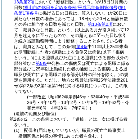
13条第2項
において「勤務日数」という。)
が18日
(1月間の
日数
(
福山市の休日を定める条例
(平成元年条例第29号)
第1
条第1項各号
に掲げる日の日数は、算入しない。)
が20日に
満たない日数の場合にあっては、18日から20日と当該日数
との差に相当する日数を減じた日数。
第13条第2項
におい
て「職員みなし日数」という。)
以上ある月が引き続いて12
月を超えるに至ったもので、その超えるに至った日以後引
き続き当該勤務時間により勤務することとされている者
は、職員とみなして、この条例
(
第4条
中11年以上25年未満
の期間勤続した者の通勤による負傷又は病気
(以下「傷病」
という。)
による退職及び死亡による退職に係る部分以外の
部分並びに
第5条
中公務上の傷病又は死亡による退職に係る
部分並びに25年以上勤続した者の通勤による傷病による退
職及び死亡による退職に係る部分以外の部分を除く。)
の規
定を適用する。
ただし、地方公務員法
(昭和25年法律第261
号)
第22条の2第1項第1号に掲げる職員については、この限
りでない。
(一部改正〔昭和62年条例46号・63年40号・平成3年
26号・4年40号・13年2号・17年5号・19年62号・令
和元年8号・4年28号・7年7号〕)
(遺族の範囲及び順位)
第2条の2
この条例において、「遺族」とは、次に掲げる者
をいう。
(1)
配偶者
(届出をしていないが、職員の死亡当時事実上
婚姻関係と同様の事情にあった者を含む。)