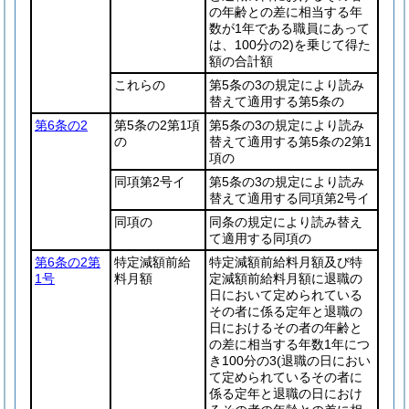
の年齢との差に相当する年
数が1年である職員にあって
は、100分の2)
を乗じて得た
額の合計額
これらの
第5条の3の規定により読み
替えて適用する第5条の
第6条の2
第5条の2第1項
第5条の3の規定により読み
の
替えて適用する第5条の2第1
項の
同項第2号イ
第5条の3の規定により読み
替えて適用する同項第2号イ
同項の
同条の規定により読み替え
て適用する同項の
第6条の2第
特定減額前給
特定減額前給料月額及び特
1号
料月額
定減額前給料月額に退職の
日において定められている
その者に係る定年と退職の
日におけるその者の年齢と
の差に相当する年数1年につ
き100分の3
(退職の日におい
て定められているその者に
係る定年と退職の日におけ