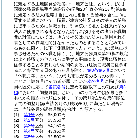
に規定する土地開発公社
(以下「地方公社」という。)
又は
国家公務員退職手当法施行令
(昭和28年政令第215号)
第6条
に規定する法人
(退職手当
(これに相当する給与を含む。)
に
関する規程において、職員が地方公社又はその法人の業務
に従事するために休職され、引き続いて地方公社又はその
法人に使用される者となった場合におけるその者の在職期
間の計算については、地方公社又はその法人に使用される
者としての在職期間はなかったものとすることと定めてい
るものに限る。以下「休職指定法人」という。)
の業務に従
事させるための休職を除く。)
、地方公務員法第29条の規定
による停職その他これらに準ずる事由により現実に職務に
従事することを要しない期間のある月
(現実に職務に従事す
ることを要する日のあった月を除く。
第8条第5項
において
「休職月等」という。)
のうち市長が定めるものを除く。)
ごとに当該各月にその者が属していた
次の各号
に掲げる職
員の区分に応じて
当該各号
に定める額
(以下この項及び
第5
項
において「調整月額」という。)
のうちその額が最も多い
ものから順次その順位を付し、その第1順位から第60順位
までの調整月額
(当該各月の月数が60月に満たない場合に
は、当該各月の調整月額)
を合計した額とする。
(1)
第1号
区分 65,000円
(2)
第2号
区分 59,550円
(3)
第3号
区分 54,150円
(4)
第4号
区分 43,350円
(5)
第5号
区分 32,500円