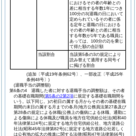
におけるその者の年齢との
差に相当する年数1年につき
100分の3
(退職の日において
定められているその者に係
る定年と退職の日における
その者の年齢との差に相当
する年数が1年である職員に
あっては、100分の2)
を乗じ
て得た額の合計額
当該割合
当該第5条の3の規定により
読み替えて適用する同号イ
に掲げる割合
(追加〔平成19年条例62号〕、一部改正〔平成25年
条例48号〕)
(退職手当の調整額)
第6条の4
退職した者に対する退職手当の調整額は、その者
の基礎在職期間
(
第5条の2第2項
に規定する基礎在職期間を
いう。以下同じ。)
の初日の属する月からその者の基礎在職
期間の末日の属する月までの各月
(地方公務員法第27条及び
第28条の規定による休職
(公務上の傷病による休職、通勤に
よる傷病による休職及び職員を地方住宅供給公社法
(昭和40
年法律第124号)
に規定する地方住宅供給公社、地方道路公
社法
(昭和45年法律第82号)
に規定する地方道路公社若しく
は公有地の拡大の推進に関する法律
(昭和47年法律第66号)