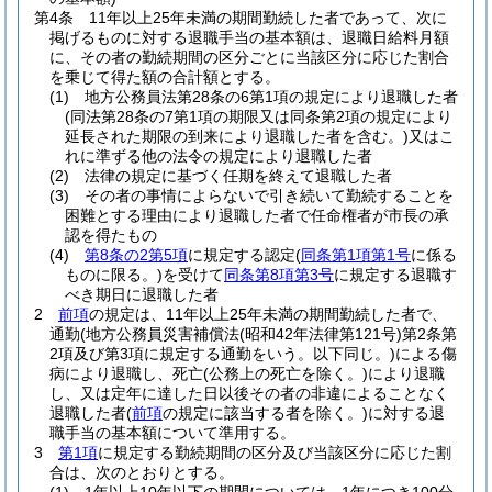
第4条
11年以上25年未満の期間勤続した者であって、次に
掲げるものに対する退職手当の基本額は、退職日給料月額
に、その者の勤続期間の区分ごとに当該区分に応じた割合
を乗じて得た額の合計額とする。
(1)
地方公務員法第28条の6第1項の規定により退職した者
(同法第28条の7第1項の期限又は同条第2項の規定により
延長された期限の到来により退職した者を含む。)
又はこ
れに準ずる他の法令の規定により退職した者
(2)
法律の規定に基づく任期を終えて退職した者
(3)
その者の事情によらないで引き続いて勤続することを
困難とする理由により退職した者で任命権者が市長の承
認を得たもの
(4)
第8条の2第5項
に規定する認定
(
同条第1項第1号
に係る
ものに限る。)
を受けて
同条第8項第3号
に規定する退職す
べき期日に退職した者
2
前項
の規定は、11年以上25年未満の期間勤続した者で、
通勤
(地方公務員災害補償法
(昭和42年法律第121号)
第2条第
2項及び第3項に規定する通勤をいう。以下同じ。)
による傷
病により退職し、死亡
(公務上の死亡を除く。)
により退職
し、又は定年に達した日以後その者の非違によることなく
退職した者
(
前項
の規定に該当する者を除く。)
に対する退
職手当の基本額について準用する。
3
第1項
に規定する勤続期間の区分及び当該区分に応じた割
合は、次のとおりとする。