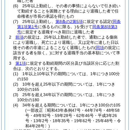
職した者
(6)
25年以上勤続し、その者の事情によらないで引き続い
て勤続することを困難とする理由により退職した者で任
命権者が市長の承認を得たもの
(7)
25年以上勤続し、
第8条の2第5項
に規定する認定
(
同条
第1項第1号
に係るものに限る。)
を受けて
同条第8項第3
号
に規定する退職すべき期日に退職した者
2
前項
の規定は、25年以上勤続した者で、通勤による傷病
により退職し、死亡により退職し、又は定年に達した日以
後その者の非違によることなく退職したもの
(
同項
の規定に
該当する者を除く。)
に対する退職手当の基本額について準
用する。
3
第1項
に規定する勤続期間の区分及び当該区分に応じた割
合は、次のとおりとする。
(1)
1年以上10年以下の期間については、1年につき100分
の150
(2)
10年を超え25年以下の期間については、1年につき
100分の165
(3)
25年を超え34年以下の期間については、1年につき
100分の180
(4)
34年を超える期間については、1年につき100分の105
(一部改正〔昭和43年条例47号・44年74号・48年58
号・49年92号・59年28号・62年46号・平成3年26
号・13年2号・18年35号・19年62号・25年48号・令
和4年28号〕)