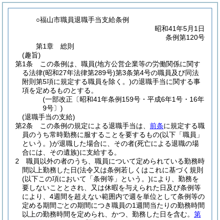
○福山市職員退職手当支給条例
昭和41年5月1日
条例第120号
第1章
総則
(趣旨)
第1条
この条例は、職員
(地方公営企業等の労働関係に関す
る法律
(昭和27年法律第289号)
第3条第4号の職員及び同法
附則第5項に規定する職員を除く。)
の退職手当に関する事
項を定めるものとする。
(一部改正〔昭和41年条例159号・平成6年1号・16年
9号〕)
(退職手当の支給)
第2条
この条例の規定による退職手当は、
前条
に規定する職
員のうち常時勤務に服することを要するもの
(以下「職員」
という。)
が退職した場合に、その者
(死亡による退職の場
合には、その遺族)
に支給する。
2
職員以外の者のうち、職員について定められている勤務時
間以上勤務した日
(法令又は条例若しくはこれに基づく規則
(以下この項において「条例等」という。)
により、勤務を
要しないこととされ、又は休暇を与えられた日及び条例等
により、4週間を超えない範囲内で週を単位として条例等の
定める期間ごとの期間につき職員の1週間当たりの勤務時間
以上の勤務時間を定められ、かつ、勤務した日を含む。
第