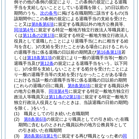
例その他の条例の規定により、この条例の規定による退職
手当を支給しないこととしている退職を除く。)
の日以前の
期間のうち、
次の各号
に掲げる在職期間に該当するもの
(当
該期間中にこの条例の規定による退職手当の支給を受けた
こと又は
第8条第6項
に規定する職員以外の地方公務員等、
同項第4号
に規定する特定一般地方独立行政法人等職員若し
くは
第11条の2第1項
に規定する特定一般地方独立行政法人
役員として退職したことにより退職手当
(これに相当する給
与を含む。)
の支給を受けたことがある場合におけるこれら
の退職手当に係る退職の日以前の期間及び
第16条第1項
若
しくは
第18条第1項
の規定により一般の退職手当等
(一般の
退職手当及び
第12条
の規定による退職手当をいう。以下同
じ。)
の全部を支給しないこととする処分を受けたことによ
り一般の退職手当等の支給を受けなかったことがある場合
における当該一般の退職手当等に係る退職の日以前の期間
(これらの退職の日に職員、
第8条第6項
に規定する職員以外
の地方公務員等、
同項第4号
に規定する特定一般地方独立行
政法人等職員又は
第11条の2第1項
に規定する特定一般地方
独立行政法人役員となったときは、当該退職の日前の期間)
を除く。)
をいう。
(1)
職員としての引き続いた在職期間
(2)
第8条第6項
の規定により職員としての引き続いた在職
期間に含むものとされた職員以外の地方公務員等として
の引き続いた在職期間
(3)
第8条第6項第1号
に規定する再び職員となった者の
同