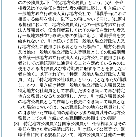
のの公務員
(以下「特定地方公務員」という。)
が、任命
権者又はその委任を受けた者の要請に応じ、引き続いて
一般地方独立行政法人又は地方公社で、退職手当
(これに
相当する給与を含む。以下この項において同じ。)
に関す
る規程において、地方公務員又は他の一般地方独立行政
法人等職員が、任命権者若しくはその委任を受けた者又
は一般地方独立行政法人等の要請に応じ、退職手当を支
給されないで、引き続いて当該一般地方独立行政法人又
は地方公社に使用される者となった場合に、地方公務員
又は他の一般地方独立行政法人等職員としての勤続期間
を当該一般地方独立行政法人又は地方公社に使用される
者としての勤続期間に通算することを定めているものに
使用される者
(役員及び常時勤務に服することを要しない
者を除く。以下それぞれ「特定一般地方独立行政法人職
員」又は「特定地方公社職員」という。)
となるため退職
し、かつ、引き続き特定一般地方独立行政法人職員又は
特定地方公社職員として在職した後引き続いて再び特定
地方公務員となるため退職し、かつ、引き続き職員以外
の地方公務員として在職した後更に引き続いて職員とな
った場合においては、先の職員以外の地方公務員として
の引き続いた在職期間の始期から後の職員以外の地方公
務員としての引き続いた在職期間の終期までの期間
(3)
特定地方公務員又は国家公務員が、任命権者又はその
委任を受けた者の要請に応じ、引き続いて公庫等で、退
職手当に関する規程において、地方公務員又は他の一般