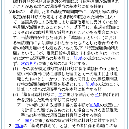
(給料月額の減額改定以外の理由により給料月額が減額され
たことがある場合の退職手当の基本額に係る特例)
第5条の2
退職した者の基礎在職期間中に、給料月額の減額
改定
(給料月額の改定をする条例が制定された場合におい
て、当該条例による改定により当該改定前に受けていた給
料月額が減額されることをいう。以下同じ。)
以外の理由に
よりその者の給料月額が減額されたことがある場合におい
て、当該理由が生じた日
(以下「減額日」という。)
におけ
る当該理由により減額されなかったものとした場合のその
者の給料月額のうち最も多いもの
(以下「特定減額前給料月
額」という。)
が、退職日給料月額よりも多いときは、その
者に対する退職手当の基本額は、
前3条
の規定にかかわら
ず、
次の各号
に掲げる額の合計額とする。
(1)
その者が特定減額前給料月額に係る減額日のうち最も
遅い日の前日に現に退職した理由と同一の理由により退
職したものとし、かつ、その者の同日までの勤続期間及
び特定減額前給料月額を基礎として、
前3条
の規定により
計算した場合の退職手当の基本額に相当する額
(2)
退職日給料月額に、
ア
に掲げる割合から
イ
に掲げる割
合を控除した割合を乗じて得た額
ア
その者に対する退職手当の基本額が
前3条
の規定によ
り計算した額であるものとした場合における当該退職
手当の基本額の退職日給料月額に対する割合
イ
前号
に掲げる額の特定減額前給料月額に対する割合
2
前項
の「基礎在職期間」とは、その者に係る退職
(この条