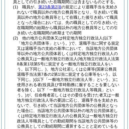
員としての引き続いた在職期間には含まないものとする。
(1)
職員が、
第23条第2項
の規定により退職手当を支給さ
れないで職員以外の地方公務員等となり、引き続いて職
員以外の地方公務員等として在職した後引き続いて職員
となった場合においては、先の職員としての引き続いた
在職期間の始期から職員以外の地方公務員等としての引
き続いた在職期間の終期までの期間
(2)
他の地方公共団体又は特定地方独立行政法人
(以下
「地方公共団体等」という。)
で、退職手当に関する規定
又は退職手当の支給の基準において、当該地方公共団体
等以外の地方公共団体若しくは特定地方独立行政法人の
公務員又は一般地方独立行政法人
(地方独立行政法人法第
8条第1項第5号に規定する一般地方独立行政法人をい
う。以下同じ。)
、地方公社若しくは公庫等
(国家公務員
退職手当法第7条の2第1項に規定する公庫等をいう。以
下同じ。)
(以下「一般地方独立行政法人等」という。)
に
使用される者
(役員及び常時勤務に服することを要しない
者を除く。以下「一般地方独立行政法人等職員」とい
う。)
が、任命権者若しくはその委任を受けた者又は一般
地方独立行政法人等の要請に応じ、退職手当を支給され
ないで、引き続いて当該地方公共団体等の公務員となっ
た場合に、当該地方公共団体等以外の地方公共団体若し
くは特定地方独立行政法人の公務員又は一般地方独立行
政法人等職員としての勤続期間を当該地方公共団体等の
公務員としての勤続期間に通算することと定めているも