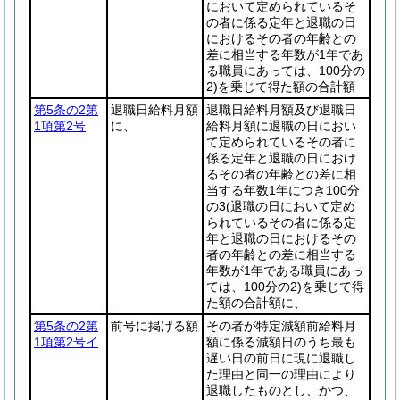
において定められているそ
の者に係る定年と退職の日
におけるその者の年齢との
差に相当する年数が1年であ
る職員にあっては、100分の
2)
を乗じて得た額の合計額
第5条の2第
退職日給料月額
退職日給料月額及び退職日
1項第2号
に、
給料月額に退職の日におい
て定められているその者に
係る定年と退職の日におけ
るその者の年齢との差に相
当する年数1年につき100分
の3
(退職の日において定め
られているその者に係る定
年と退職の日におけるその
者の年齢との差に相当する
年数が1年である職員にあっ
ては、100分の2)
を乗じて得
た額の合計額に、
第5条の2第
前号に掲げる額
その者が特定減額前給料月
1項第2号イ
額に係る減額日のうち最も
遅い日の前日に現に退職し
た理由と同一の理由により
退職したものとし、かつ、