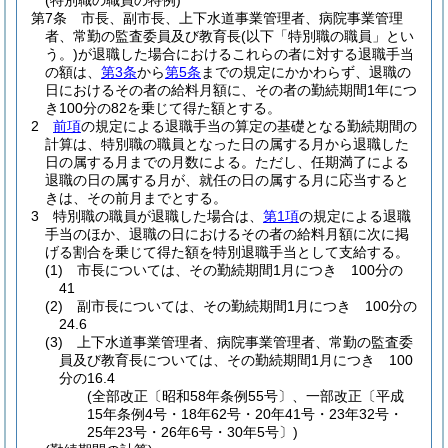
(特別職の職員の特例)
第7条
市長、副市長、上下水道事業管理者、病院事業管理
者、常勤の監査委員及び教育長
(以下「特別職の職員」とい
う。)
が退職した場合におけるこれらの者に対する退職手当
の額は、
第3条
から
第5条
までの規定にかかわらず、退職の
日におけるその者の給料月額に、その者の勤続期間1年につ
き100分の82を乗じて得た額とする。
2
前項
の規定による退職手当の算定の基礎となる勤続期間の
計算は、特別職の職員となった日の属する月から退職した
日の属する月までの月数による。
ただし、任期満了による
退職の日の属する月が、就任の日の属する月に応当すると
きは、その前月までとする。
3
特別職の職員が退職した場合は、
第1項
の規定による退職
手当のほか、退職の日におけるその者の給料月額に次に掲
げる割合を乗じて得た額を特別退職手当として支給する。
(1)
市長については、その勤続期間1月につき 100分の
41
(2)
副市長については、その勤続期間1月につき 100分の
24.6
(3)
上下水道事業管理者、病院事業管理者、常勤の監査委
員及び教育長については、その勤続期間1月につき 100
分の16.4
(全部改正〔昭和58年条例55号〕、一部改正〔平成
15年条例4号・18年62号・20年41号・23年32号・
25年23号・26年6号・30年5号〕)