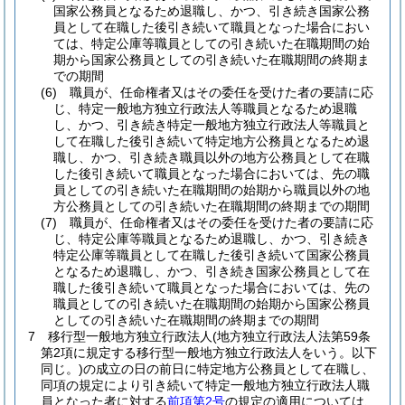
国家公務員となるため退職し、かつ、引き続き国家公務
員として在職した後引き続いて職員となった場合におい
ては、特定公庫等職員としての引き続いた在職期間の始
期から国家公務員としての引き続いた在職期間の終期ま
での期間
(6)
職員が、任命権者又はその委任を受けた者の要請に応
じ、特定一般地方独立行政法人等職員となるため退職
し、かつ、引き続き特定一般地方独立行政法人等職員と
して在職した後引き続いて特定地方公務員となるため退
職し、かつ、引き続き職員以外の地方公務員として在職
した後引き続いて職員となった場合においては、先の職
員としての引き続いた在職期間の始期から職員以外の地
方公務員としての引き続いた在職期間の終期までの期間
(7)
職員が、任命権者又はその委任を受けた者の要請に応
じ、特定公庫等職員となるため退職し、かつ、引き続き
特定公庫等職員として在職した後引き続いて国家公務員
となるため退職し、かつ、引き続き国家公務員として在
職した後引き続いて職員となった場合においては、先の
職員としての引き続いた在職期間の始期から国家公務員
としての引き続いた在職期間の終期までの期間
7
移行型一般地方独立行政法人
(地方独立行政法人法第59条
第2項に規定する移行型一般地方独立行政法人をいう。以下
同じ。)
の成立の日の前日に特定地方公務員として在職し、
同項の規定により引き続いて特定一般地方独立行政法人職
員となった者に対する
前項第2号
の規定の適用については、