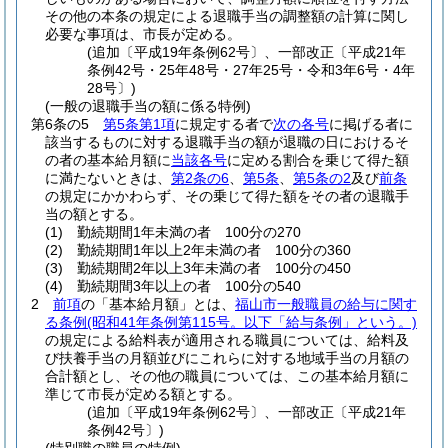
その他の本条の規定による退職手当の調整額の計算に関し
必要な事項は、市長が定める。
(追加〔平成19年条例62号〕、一部改正〔平成21年
条例42号・25年48号・27年25号・令和3年6号・4年
28号〕)
(一般の退職手当の額に係る特例)
第6条の5
第5条第1項
に規定する者で
次の各号
に掲げる者に
該当するものに対する退職手当の額が退職の日におけるそ
の者の基本給月額に
当該各号
に定める割合を乗じて得た額
に満たないときは、
第2条の6
、
第5条
、
第5条の2
及び
前条
の規定にかかわらず、その乗じて得た額をその者の退職手
当の額とする。
(1)
勤続期間1年未満の者 100分の270
(2)
勤続期間1年以上2年未満の者 100分の360
(3)
勤続期間2年以上3年未満の者 100分の450
(4)
勤続期間3年以上の者 100分の540
2
前項
の「基本給月額」とは、
福山市一般職員の給与に関す
る条例
(昭和41年条例第115号。以下「給与条例」という。)
の規定による給料表が適用される職員については、給料及
び扶養手当の月額並びにこれらに対する地域手当の月額の
合計額とし、その他の職員については、この基本給月額に
準じて市長が定める額とする。
(追加〔平成19年条例62号〕、一部改正〔平成21年
条例42号〕)