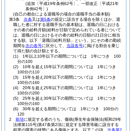
(追加〔平成19年条例62号〕、一部改正〔平成21年
条例42号〕)
(自己の都合による退職等の場合の退職手当の基本額)
第3条
次条
又は
第5条
の規定に該当する場合を除くほか、退
職した者に対する退職手当の基本額は、退職の日における
その者の給料月額
(給料が日額で定められている者について
は、退職の日におけるその者の給料の日額の21日分に相当
する額。以下「退職日給料月額」という。)
にその者の勤続
期間を
次の各号
に区分して、
当該各号
に掲げる割合を乗じ
て得た額の合計額とする。
(1)
1年以上10年以下の期間については 1年につき 100
分の100
(2)
10年を超え15年以下の期間については 1年につき
100分の110
(3)
15年を超え20年以下の期間については 1年につき
100分の160
(4)
20年を超え25年以下の期間については 1年につき
100分の200
(5)
25年を超え30年以下の期間については 1年につき
100分の160
(6)
30年を超える期間については 1年につき 100分の
120
2
前項
に規定する者のうち、傷病
(厚生年金保険法
(昭和29年
法律第115号)
第47条第2項に規定する障害等級に該当する
程度の障害の状態にある傷病とする。以下この項、
次条第2