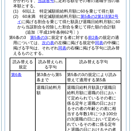
かかわらず、
当該各号
に定める額をその者の退職手当の基
本額とする。
(1)
60以上 特定減額前給料月額に60を乗じて得た額
(2)
60未満 特定減額前給料月額に
第5条の2第1項第2号
イ
に掲げる割合を乗じて得た額及び退職日給料月額に60
から当該割合を控除した割合を乗じて得た額の合計額
(追加〔平成19年条例62号〕)
第6条の3
第5条の3
に規定する者に対する
前2条
の規定の適
用については、
次の表
の左欄に掲げる規定中
同表
の中欄に
掲げる字句は、それぞれ
同表
の右欄に掲げる字句に読み替
えるものとする。
読み替える
読み替えられ
読み替える字句
規定
る字句
第6条
第3条から第5
第5条の3の規定により読み
条まで
替えて適用する第5条
退職日給料月
退職日給料月額及び退職日
額
給料月額に退職の日におい
て定められているその者に
係る定年と退職の日におけ
るその者の年齢との差に相
当する年数1年につき100分
の3
(退職の日において定めら
れているその者に係る定年
と退職の日におけるその者