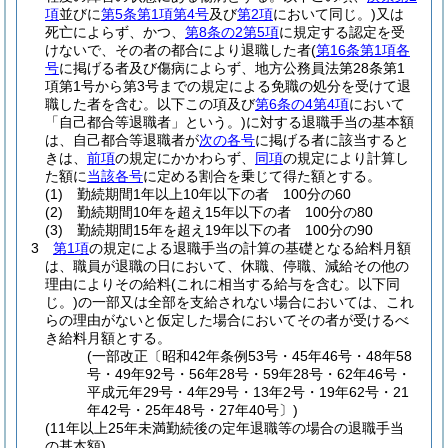
項
並びに
第5条第1項第4号
及び
第2項
において同じ。)
又は
死亡によらず、かつ、
第8条の2第5項
に規定する認定を受
けないで、その者の都合により退職した者
(
第16条第1項各
号
に掲げる者及び傷病によらず、地方公務員法第28条第1
項第1号から第3号までの規定による免職の処分を受けて退
職した者を含む。以下この項及び
第6条の4第4項
において
「自己都合等退職者」という。)
に対する退職手当の基本額
は、自己都合等退職者が
次の各号
に掲げる者に該当すると
きは、
前項
の規定にかかわらず、
同項
の規定により計算し
た額に
当該各号
に定める割合を乗じて得た額とする。
(1)
勤続期間1年以上10年以下の者 100分の60
(2)
勤続期間10年を超え15年以下の者 100分の80
(3)
勤続期間15年を超え19年以下の者 100分の90
3
第1項
の規定による退職手当の計算の基礎となる給料月額
は、職員が退職の日において、休職、停職、減給その他の
理由によりその給料
(これに相当する給与を含む。以下同
じ。)
の一部又は全部を支給されない場合においては、これ
らの理由がないと仮定した場合においてその者が受けるべ
き給料月額とする。
(一部改正〔昭和42年条例53号・45年46号・48年58
号・49年92号・56年28号・59年28号・62年46号・
平成元年29号・4年29号・13年2号・19年62号・21
年42号・25年48号・27年40号〕)
(11年以上25年未満勤続後の定年退職等の場合の退職手当
の基本額)