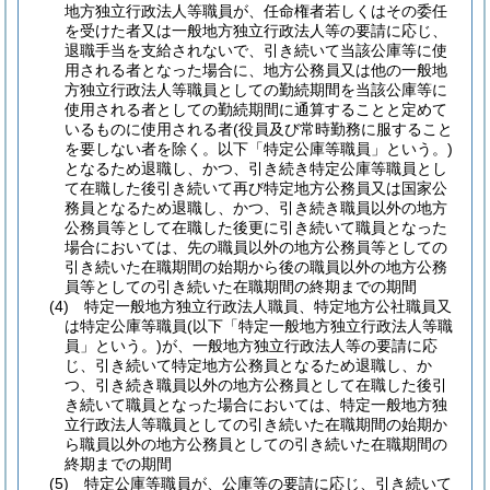
地方独立行政法人等職員が、任命権者若しくはその委任
を受けた者又は一般地方独立行政法人等の要請に応じ、
退職手当を支給されないで、引き続いて当該公庫等に使
用される者となった場合に、地方公務員又は他の一般地
方独立行政法人等職員としての勤続期間を当該公庫等に
使用される者としての勤続期間に通算することと定めて
いるものに使用される者
(役員及び常時勤務に服すること
を要しない者を除く。以下「特定公庫等職員」という。)
となるため退職し、かつ、引き続き特定公庫等職員とし
て在職した後引き続いて再び特定地方公務員又は国家公
務員となるため退職し、かつ、引き続き職員以外の地方
公務員等として在職した後更に引き続いて職員となった
場合においては、先の職員以外の地方公務員等としての
引き続いた在職期間の始期から後の職員以外の地方公務
員等としての引き続いた在職期間の終期までの期間
(4)
特定一般地方独立行政法人職員、特定地方公社職員又
は特定公庫等職員
(以下「特定一般地方独立行政法人等職
員」という。)
が、一般地方独立行政法人等の要請に応
じ、引き続いて特定地方公務員となるため退職し、か
つ、引き続き職員以外の地方公務員として在職した後引
き続いて職員となった場合においては、特定一般地方独
立行政法人等職員としての引き続いた在職期間の始期か
ら職員以外の地方公務員としての引き続いた在職期間の
終期までの期間
(5)
特定公庫等職員が、公庫等の要請に応じ、引き続いて