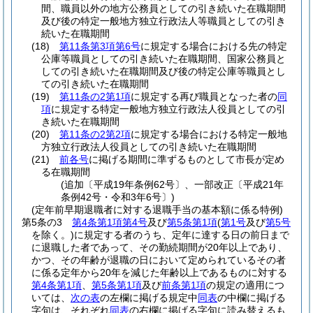
間、職員以外の地方公務員としての引き続いた在職期間
及び後の特定一般地方独立行政法人等職員としての引き
続いた在職期間
(18)
第11条第3項第6号
に規定する場合における先の特定
公庫等職員としての引き続いた在職期間、国家公務員と
しての引き続いた在職期間及び後の特定公庫等職員とし
ての引き続いた在職期間
(19)
第11条の2第1項
に規定する再び職員となった者の
同
項
に規定する特定一般地方独立行政法人役員としての引
き続いた在職期間
(20)
第11条の2第2項
に規定する場合における特定一般地
方独立行政法人役員としての引き続いた在職期間
(21)
前各号
に掲げる期間に準ずるものとして市長が定め
る在職期間
(追加〔平成19年条例62号〕、一部改正〔平成21年
条例42号・令和3年6号〕)
(定年前早期退職者に対する退職手当の基本額に係る特例)
第5条の3
第4条第1項第4号
及び
第5条第1項
(
第1号
及び
第5号
を除く。)
に規定する者のうち、定年に達する日の前日まで
に退職した者であって、その勤続期間が20年以上であり、
かつ、その年齢が退職の日において定められているその者
に係る定年から20年を減じた年齢以上であるものに対する
第4条第1項
、
第5条第1項
及び
前条第1項
の規定の適用につ
いては、
次の表
の左欄に掲げる規定中
同表
の中欄に掲げる
字句は、それぞれ
同表
の右欄に掲げる字句に読み替えるも