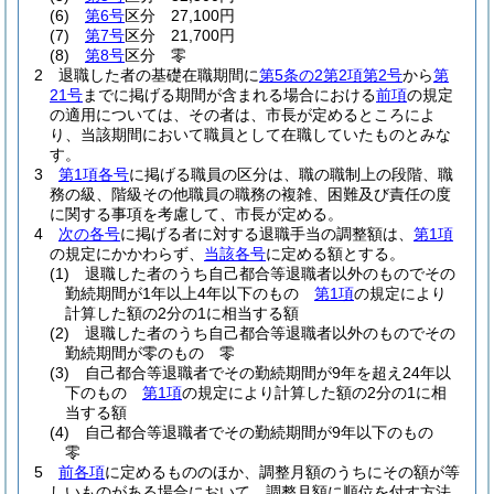
(6)
第6号
区分 27,100円
(7)
第7号
区分 21,700円
(8)
第8号
区分 零
2
退職した者の基礎在職期間に
第5条の2第2項第2号
から
第
21号
までに掲げる期間が含まれる場合における
前項
の規定
の適用については、その者は、市長が定めるところによ
り、当該期間において職員として在職していたものとみな
す。
3
第1項各号
に掲げる職員の区分は、職の職制上の段階、職
務の級、階級その他職員の職務の複雑、困難及び責任の度
に関する事項を考慮して、市長が定める。
4
次の各号
に掲げる者に対する退職手当の調整額は、
第1項
の規定にかかわらず、
当該各号
に定める額とする。
(1)
退職した者のうち自己都合等退職者以外のものでその
勤続期間が1年以上4年以下のもの
第1項
の規定により
計算した額の2分の1に相当する額
(2)
退職した者のうち自己都合等退職者以外のものでその
勤続期間が零のもの 零
(3)
自己都合等退職者でその勤続期間が9年を超え24年以
下のもの
第1項
の規定により計算した額の2分の1に相
当する額
(4)
自己都合等退職者でその勤続期間が9年以下のもの
零
5
前各項
に定めるもののほか、調整月額のうちにその額が等
しいものがある場合において、調整月額に順位を付す方法