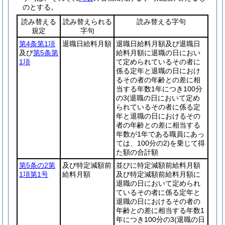
のとする。
読み替える
読み替えられる
読み替える字句
規定
字句
第4条第1項
退職日給料月額
退職日給料月額及び退職日
及び
第5条第
給料月額に退職の日におい
1項
て定められているその者に
係る定年と退職の日におけ
るその者の年齢との差に相
当する年数1年につき100分
の3
(退職の日において定め
られているその者に係る定
年と退職の日におけるその
者の年齢との差に相当する
年数が1年である職員にあっ
ては、100分の2)
を乗じて得
た額の合計額
第5条の2第
及び特定減額前
並びに特定減額前給料月額
1項第1号
給料月額
及び特定減額前給料月額に
退職の日において定められ
ているその者に係る定年と
退職の日におけるその者の
年齢との差に相当する年数1
年につき100分の3
(退職の日