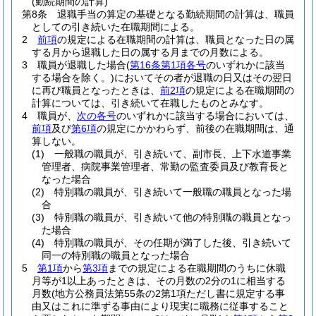
(勤続期間の計算)
第8条
退職手当の算定の基礎となる勤続期間の計算は、職員
としての引き続いた在職期間による。
2
前項
の規定による在職期間の計算は、職員となった日の属
する月から退職した日の属する月までの月数による。
3
職員が退職した場合
(
第16条第1項各号
のいずれかに該当
する場合を除く。)
においてその者が退職の日又はその翌日
に再び職員となったときは、
前2項
の規定による在職期間の
計算については、引き続いて在職したものとみなす。
4
職員が、
次の各号
のいずれかに該当する場合においては、
前項
及び
第6項
の規定にかかわらず、前後の在職期間は、通
算しない。
(1)
一般職の職員が、引き続いて、副市長、上下水道事業
管理者、病院事業管理者、常勤の監査委員及び教育長と
なった場合
(2)
特別職の職員が、引き続いて一般職の職員となった場
合
(3)
特別職の職員が、引き続いて他の特別職の職員となっ
た場合
(4)
特別職の職員が、その任期が満了した後、引き続いて
同一の特別職の職員となった場合
5
第1項
から
第3項
までの規定による在職期間のうちに休職
月等が1以上あったときは、その月数の2分の1に相当する
月数
(地方公務員法第55条の2第1項ただし書に規定する事
由又はこれに準ずる事由により現実に職務に従事すること