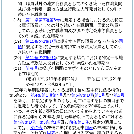
間、職員以外の地方公務員としての引き続いた在職期間
及び後の特定一般地方独立行政法人等職員としての引き
続いた在職期間
(18)
第11条第3項第6号
に規定する場合における先の特定
公庫等職員としての引き続いた在職期間、国家公務員と
しての引き続いた在職期間及び後の特定公庫等職員とし
ての引き続いた在職期間
(19)
第11条の2第1項
に規定する再び職員となった者の
同
項
に規定する特定一般地方独立行政法人役員としての引
き続いた在職期間
(20)
第11条の2第2項
に規定する場合における特定一般地
方独立行政法人役員としての引き続いた在職期間
(21)
前各号
に掲げる期間に準ずるものとして市長が定め
る在職期間
(追加〔平成19年条例62号〕、一部改正〔平成21年
条例42号・令和3年6号〕)
(定年前早期退職者に対する退職手当の基本額に係る特例)
第5条の3
第4条第1項第4号
及び
第5条第1項
(
第1号
及び
第5号
を除く。)
に規定する者のうち、定年に達する日の前日まで
に退職した者であって、その勤続期間が20年以上であり、
かつ、その年齢が退職の日において定められているその者
に係る定年から20年を減じた年齢以上であるものに対する
第4条第1項
、
第5条第1項
及び
前条第1項
の規定の適用につ
いては、
次の表
の左欄に掲げる規定中
同表
の中欄に掲げる
字句は、それぞれ
同表
の右欄に掲げる字句に読み替えるも