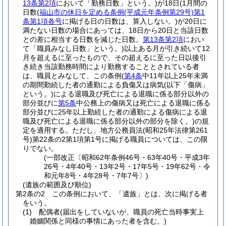
13条第2項
において「勤務日数」という。)
が18日
(1月間の
日数
(
福山市の休日を定める条例
(平成元年条例第29号)
第1
条第1項各号
に掲げる日の日数は、算入しない。)
が20日に
満たない日数の場合にあっては、18日から20日と当該日数
との差に相当する日数を減じた日数。
第13条第2項
におい
て「職員みなし日数」という。)
以上ある月が引き続いて12
月を超えるに至ったもので、その超えるに至った日以後引
き続き当該勤務時間により勤務することとされている者
は、職員とみなして、この条例
(
第4条
中11年以上25年未満
の期間勤続した者の通勤による負傷又は病気
(以下「傷病」
という。)
による退職及び死亡による退職に係る部分以外の
部分並びに
第5条
中公務上の傷病又は死亡による退職に係る
部分並びに25年以上勤続した者の通勤による傷病による退
職及び死亡による退職に係る部分以外の部分を除く。)
の規
定を適用する。
ただし、地方公務員法
(昭和25年法律第261
号)
第22条の2第1項第1号に掲げる職員については、この限
りでない。
(一部改正〔昭和62年条例46号・63年40号・平成3年
26号・4年40号・13年2号・17年5号・19年62号・令
和元年8号・4年28号・7年7号〕)
(遺族の範囲及び順位)
第2条の2
この条例において、「遺族」とは、次に掲げる者
をいう。
(1)
配偶者
(届出をしていないが、職員の死亡当時事実上
婚姻関係と同様の事情にあった者を含む。)