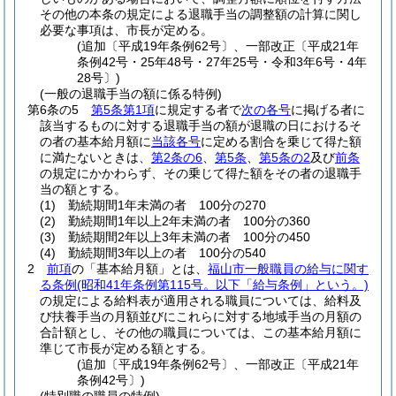
その他の本条の規定による退職手当の調整額の計算に関し
必要な事項は、市長が定める。
(追加〔平成19年条例62号〕、一部改正〔平成21年
条例42号・25年48号・27年25号・令和3年6号・4年
28号〕)
(一般の退職手当の額に係る特例)
第6条の5
第5条第1項
に規定する者で
次の各号
に掲げる者に
該当するものに対する退職手当の額が退職の日におけるそ
の者の基本給月額に
当該各号
に定める割合を乗じて得た額
に満たないときは、
第2条の6
、
第5条
、
第5条の2
及び
前条
の規定にかかわらず、その乗じて得た額をその者の退職手
当の額とする。
(1)
勤続期間1年未満の者 100分の270
(2)
勤続期間1年以上2年未満の者 100分の360
(3)
勤続期間2年以上3年未満の者 100分の450
(4)
勤続期間3年以上の者 100分の540
2
前項
の「基本給月額」とは、
福山市一般職員の給与に関す
る条例
(昭和41年条例第115号。以下「給与条例」という。)
の規定による給料表が適用される職員については、給料及
び扶養手当の月額並びにこれらに対する地域手当の月額の
合計額とし、その他の職員については、この基本給月額に
準じて市長が定める額とする。
(追加〔平成19年条例62号〕、一部改正〔平成21年
条例42号〕)