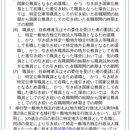
国家公務員となるため退職し、かつ、引き続き国家公務
員として在職した後引き続いて職員となった場合におい
ては、特定公庫等職員としての引き続いた在職期間の始
期から国家公務員としての引き続いた在職期間の終期ま
での期間
(6)
職員が、任命権者又はその委任を受けた者の要請に応
じ、特定一般地方独立行政法人等職員となるため退職
し、かつ、引き続き特定一般地方独立行政法人等職員と
して在職した後引き続いて特定地方公務員となるため退
職し、かつ、引き続き職員以外の地方公務員として在職
した後引き続いて職員となった場合においては、先の職
員としての引き続いた在職期間の始期から職員以外の地
方公務員としての引き続いた在職期間の終期までの期間
(7)
職員が、任命権者又はその委任を受けた者の要請に応
じ、特定公庫等職員となるため退職し、かつ、引き続き
特定公庫等職員として在職した後引き続いて国家公務員
となるため退職し、かつ、引き続き国家公務員として在
職した後引き続いて職員となった場合においては、先の
職員としての引き続いた在職期間の始期から国家公務員
としての引き続いた在職期間の終期までの期間
7
移行型一般地方独立行政法人
(地方独立行政法人法第59条
第2項に規定する移行型一般地方独立行政法人をいう。以下
同じ。)
の成立の日の前日に特定地方公務員として在職し、
同項の規定により引き続いて特定一般地方独立行政法人職
員となった者に対する
前項第2号
の規定の適用については、