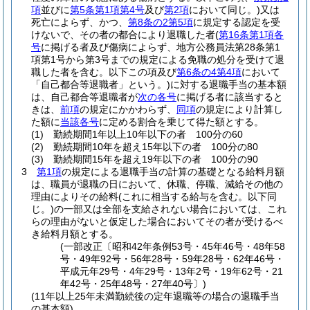
項
並びに
第5条第1項第4号
及び
第2項
において同じ。)
又は
死亡によらず、かつ、
第8条の2第5項
に規定する認定を受
けないで、その者の都合により退職した者
(
第16条第1項各
号
に掲げる者及び傷病によらず、地方公務員法第28条第1
項第1号から第3号までの規定による免職の処分を受けて退
職した者を含む。以下この項及び
第6条の4第4項
において
「自己都合等退職者」という。)
に対する退職手当の基本額
は、自己都合等退職者が
次の各号
に掲げる者に該当すると
きは、
前項
の規定にかかわらず、
同項
の規定により計算し
た額に
当該各号
に定める割合を乗じて得た額とする。
(1)
勤続期間1年以上10年以下の者 100分の60
(2)
勤続期間10年を超え15年以下の者 100分の80
(3)
勤続期間15年を超え19年以下の者 100分の90
3
第1項
の規定による退職手当の計算の基礎となる給料月額
は、職員が退職の日において、休職、停職、減給その他の
理由によりその給料
(これに相当する給与を含む。以下同
じ。)
の一部又は全部を支給されない場合においては、これ
らの理由がないと仮定した場合においてその者が受けるべ
き給料月額とする。
(一部改正〔昭和42年条例53号・45年46号・48年58
号・49年92号・56年28号・59年28号・62年46号・
平成元年29号・4年29号・13年2号・19年62号・21
年42号・25年48号・27年40号〕)
(11年以上25年未満勤続後の定年退職等の場合の退職手当
の基本額)