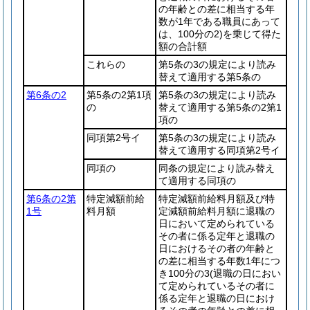
の年齢との差に相当する年
数が1年である職員にあって
は、100分の2)
を乗じて得た
額の合計額
これらの
第5条の3の規定により読み
替えて適用する第5条の
第6条の2
第5条の2第1項
第5条の3の規定により読み
の
替えて適用する第5条の2第1
項の
同項第2号イ
第5条の3の規定により読み
替えて適用する同項第2号イ
同項の
同条の規定により読み替え
て適用する同項の
第6条の2第
特定減額前給
特定減額前給料月額及び特
1号
料月額
定減額前給料月額に退職の
日において定められている
その者に係る定年と退職の
日におけるその者の年齢と
の差に相当する年数1年につ
き100分の3
(退職の日におい
て定められているその者に
係る定年と退職の日におけ