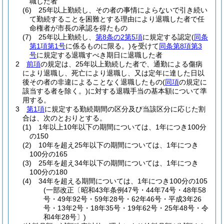
職した者
(6)
25年以上勤続し、その者の事情によらないで引き続い
て勤続することを困難とする理由により退職した者で任
命権者が市長の承認を得たもの
(7)
25年以上勤続し、
第8条の2第5項
に規定する認定
(
同条
第1項第1号
に係るものに限る。)
を受けて
同条第8項第3
号
に規定する退職すべき期日に退職した者
2
前項
の規定は、25年以上勤続した者で、通勤による傷病
により退職し、死亡により退職し、又は定年に達した日以
後その者の非違によることなく退職したもの
(
同項
の規定に
該当する者を除く。)
に対する退職手当の基本額について準
用する。
3
第1項
に規定する勤続期間の区分及び当該区分に応じた割
合は、次のとおりとする。
(1)
1年以上10年以下の期間については、1年につき100分
の150
(2)
10年を超え25年以下の期間については、1年につき
100分の165
(3)
25年を超え34年以下の期間については、1年につき
100分の180
(4)
34年を超える期間については、1年につき100分の105
(一部改正〔昭和43年条例47号・44年74号・48年58
号・49年92号・59年28号・62年46号・平成3年26
号・13年2号・18年35号・19年62号・25年48号・令
和4年28号〕)