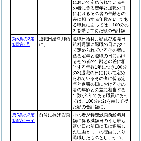
において定められているそ
の者に係る定年と退職の日
におけるその者の年齢との
差に相当する年数が1年であ
る職員にあっては、100分の
2)
を乗じて得た額の合計額
第5条の2第
退職日給料月額
退職日給料月額及び退職日
1項第2号
に、
給料月額に退職の日におい
て定められているその者に
係る定年と退職の日におけ
るその者の年齢との差に相
当する年数1年につき100分
の3
(退職の日において定め
られているその者に係る定
年と退職の日におけるその
者の年齢との差に相当する
年数が1年である職員にあっ
ては、100分の2)
を乗じて得
た額の合計額に、
第5条の2第
前号に掲げる額
その者が特定減額前給料月
1項第2号イ
額に係る減額日のうち最も
遅い日の前日に現に退職し
た理由と同一の理由により
退職したものとし、かつ、