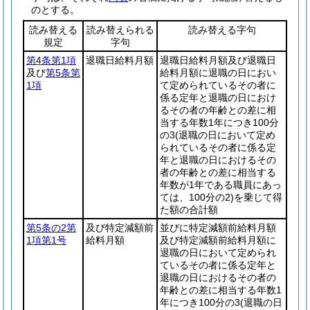
のとする。
読み替える
読み替えられる
読み替える字句
規定
字句
第4条第1項
退職日給料月額
退職日給料月額及び退職日
及び
第5条第
給料月額に退職の日におい
1項
て定められているその者に
係る定年と退職の日におけ
るその者の年齢との差に相
当する年数1年につき100分
の3
(退職の日において定め
られているその者に係る定
年と退職の日におけるその
者の年齢との差に相当する
年数が1年である職員にあっ
ては、100分の2)
を乗じて得
た額の合計額
第5条の2第
及び特定減額前
並びに特定減額前給料月額
1項第1号
給料月額
及び特定減額前給料月額に
退職の日において定められ
ているその者に係る定年と
退職の日におけるその者の
年齢との差に相当する年数1
年につき100分の3
(退職の日