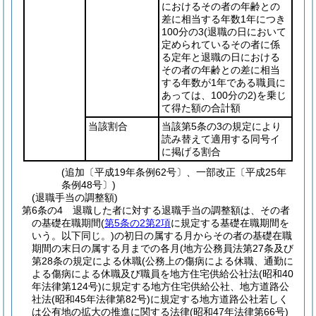
におけるその者の年齢との
差に相当する年数1年につき
100分の3
(退職の日において
定められているその者に係
る定年と退職の日における
その者の年齢との差に相当
する年数が1年である職員に
あっては、100分の2)
を乗じ
て得た額の合計額
当該割合
当該第5条の3の規定により
読み替えて適用する同号イ
に掲げる割合
(追加〔平成19年条例62号〕、一部改正〔平成25年
条例48号〕)
(退職手当の調整額)
第6条の4
退職した者に対する退職手当の調整額は、その者
の基礎在職期間
(
第5条の2第2項
に規定する基礎在職期間を
いう。以下同じ。)
の初日の属する月からその者の基礎在職
期間の末日の属する月までの各月
(地方公務員法第27条及び
第28条の規定による休職
(公務上の傷病による休職、通勤に
よる傷病による休職及び職員を地方住宅供給公社法
(昭和40
年法律第124号)
に規定する地方住宅供給公社、地方道路公
社法
(昭和45年法律第82号)
に規定する地方道路公社若しく
は公有地の拡大の推進に関する法律
(昭和47年法律第66号)