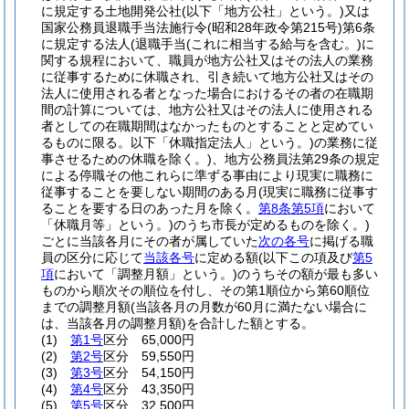
に規定する土地開発公社
(以下「地方公社」という。)
又は
国家公務員退職手当法施行令
(昭和28年政令第215号)
第6条
に規定する法人
(退職手当
(これに相当する給与を含む。)
に
関する規程において、職員が地方公社又はその法人の業務
に従事するために休職され、引き続いて地方公社又はその
法人に使用される者となった場合におけるその者の在職期
間の計算については、地方公社又はその法人に使用される
者としての在職期間はなかったものとすることと定めてい
るものに限る。以下「休職指定法人」という。)
の業務に従
事させるための休職を除く。)
、地方公務員法第29条の規定
による停職その他これらに準ずる事由により現実に職務に
従事することを要しない期間のある月
(現実に職務に従事す
ることを要する日のあった月を除く。
第8条第5項
において
「休職月等」という。)
のうち市長が定めるものを除く。)
ごとに当該各月にその者が属していた
次の各号
に掲げる職
員の区分に応じて
当該各号
に定める額
(以下この項及び
第5
項
において「調整月額」という。)
のうちその額が最も多い
ものから順次その順位を付し、その第1順位から第60順位
までの調整月額
(当該各月の月数が60月に満たない場合に
は、当該各月の調整月額)
を合計した額とする。
(1)
第1号
区分 65,000円
(2)
第2号
区分 59,550円
(3)
第3号
区分 54,150円
(4)
第4号
区分 43,350円
(5)
第5号
区分 32,500円