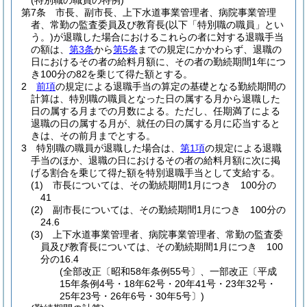
(特別職の職員の特例)
第7条
市長、副市長、上下水道事業管理者、病院事業管理
者、常勤の監査委員及び教育長
(以下「特別職の職員」とい
う。)
が退職した場合におけるこれらの者に対する退職手当
の額は、
第3条
から
第5条
までの規定にかかわらず、退職の
日におけるその者の給料月額に、その者の勤続期間1年につ
き100分の82を乗じて得た額とする。
2
前項
の規定による退職手当の算定の基礎となる勤続期間の
計算は、特別職の職員となった日の属する月から退職した
日の属する月までの月数による。
ただし、任期満了による
退職の日の属する月が、就任の日の属する月に応当すると
きは、その前月までとする。
3
特別職の職員が退職した場合は、
第1項
の規定による退職
手当のほか、退職の日におけるその者の給料月額に次に掲
げる割合を乗じて得た額を特別退職手当として支給する。
(1)
市長については、その勤続期間1月につき 100分の
41
(2)
副市長については、その勤続期間1月につき 100分の
24.6
(3)
上下水道事業管理者、病院事業管理者、常勤の監査委
員及び教育長については、その勤続期間1月につき 100
分の16.4
(全部改正〔昭和58年条例55号〕、一部改正〔平成
15年条例4号・18年62号・20年41号・23年32号・
25年23号・26年6号・30年5号〕)