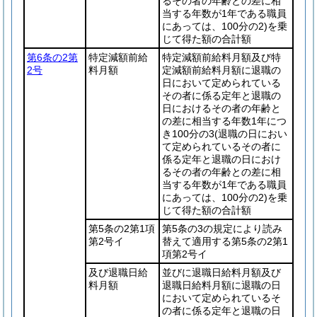
るその者の年齢との差に相
当する年数が1年である職員
にあっては、100分の2)
を乗
じて得た額の合計額
第6条の2第
特定減額前給
特定減額前給料月額及び特
2号
料月額
定減額前給料月額に退職の
日において定められている
その者に係る定年と退職の
日におけるその者の年齢と
の差に相当する年数1年につ
き100分の3
(退職の日におい
て定められているその者に
係る定年と退職の日におけ
るその者の年齢との差に相
当する年数が1年である職員
にあっては、100分の2)
を乗
じて得た額の合計額
第5条の2第1項
第5条の3の規定により読み
第2号イ
替えて適用する第5条の2第1
項第2号イ
及び退職日給
並びに退職日給料月額及び
料月額
退職日給料月額に退職の日
において定められているそ
の者に係る定年と退職の日