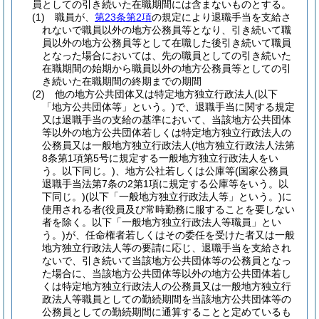
員としての引き続いた在職期間には含まないものとする。
(1)
職員が、
第23条第2項
の規定により退職手当を支給さ
れないで職員以外の地方公務員等となり、引き続いて職
員以外の地方公務員等として在職した後引き続いて職員
となった場合においては、先の職員としての引き続いた
在職期間の始期から職員以外の地方公務員等としての引
き続いた在職期間の終期までの期間
(2)
他の地方公共団体又は特定地方独立行政法人
(以下
「地方公共団体等」という。)
で、退職手当に関する規定
又は退職手当の支給の基準において、当該地方公共団体
等以外の地方公共団体若しくは特定地方独立行政法人の
公務員又は一般地方独立行政法人
(地方独立行政法人法第
8条第1項第5号に規定する一般地方独立行政法人をい
う。以下同じ。)
、地方公社若しくは公庫等
(国家公務員
退職手当法第7条の2第1項に規定する公庫等をいう。以
下同じ。)
(以下「一般地方独立行政法人等」という。)
に
使用される者
(役員及び常時勤務に服することを要しない
者を除く。以下「一般地方独立行政法人等職員」とい
う。)
が、任命権者若しくはその委任を受けた者又は一般
地方独立行政法人等の要請に応じ、退職手当を支給され
ないで、引き続いて当該地方公共団体等の公務員となっ
た場合に、当該地方公共団体等以外の地方公共団体若し
くは特定地方独立行政法人の公務員又は一般地方独立行
政法人等職員としての勤続期間を当該地方公共団体等の
公務員としての勤続期間に通算することと定めているも