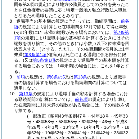
同条第2項の規定により地方公務員としての身分を失ったこ
とを任命権者の要請に応じ特定一般地方独立行政法人職員
となるため退職したこととみなす。
8
退職手当の基本額の算定に当たっては、勤続期間は、
前各
項
の規定により計算した在職期間を12月で除して得た年数
(その年数に1年未満の端数がある場合においては、
第7条第
1項
の規定により退職手当の基本額を計算するときにはその
端数を切り捨て、その他のときには小数点以下2位未満を四
捨五入する。)
とする。
ただし、その在職期間が6月以上1年
未満
(
第3条第1項
(傷病又は死亡による退職に係る部分に限
る。)
又は
第5条第1項
の規定により退職手当の基本額を計算
する場合にあっては、1年未満)
の場合には、これを1年とす
る。
9
前項
の規定は、
第6条の5
又は
第13条
の規定により退職手
当の額を計算する場合における勤続期間の計算については
適用しない。
10
第13条
の規定により退職手当の額を計算する場合におけ
る勤続期間の計算については、
前各項
の規定により計算し
た在職期間に1月未満の端数がある場合には、その端数を切
り捨てる。
(一部改正〔昭和43年条例47号・44年18号・45年33
号・48年58号・58年55号・62年2号・46号・平成3
年26号・4年3号・13年2号・14年4号・16年9号・18
年62号・19年62号・20年41号・21年42号・23年32
号・26年6号・27年25号・30年5号〕)