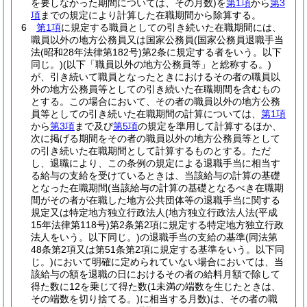
を要しなかった期間については、その月数)
を
第1項
から
第3
項
までの規定により計算した在職期間から除算する。
6
第1項
に規定する職員としての引き続いた在職期間には、
職員以外の地方公務員又は国家公務員
(国家公務員退職手当
法
(昭和28年法律第182号)
第2条に規定する者をいう。以下
同じ。)
(以下「職員以外の地方公務員等」と総称する。)
が、引き続いて職員となったときにおけるその者の職員以
外の地方公務員等としての引き続いた在職期間を含むもの
とする。
この場合において、その者の職員以外の地方公務
員等としての引き続いた在職期間の計算については、
第1項
から
第3項
まで及び
第5項
の規定を準用して計算するほか、
次に掲げる期間をその者の職員以外の地方公務員等として
の引き続いた在職期間として計算するものとする。
ただ
し、退職により、この条例の規定による退職手当に相当す
る給与の支給を受けているときは、当該給与の計算の基礎
となった在職期間
(当該給与の計算の基礎となるべき在職期
間がその者が在職した地方公共団体等の退職手当に関する
規定又は特定地方独立行政法人
(地方独立行政法人法
(平成
15年法律第118号)
第2条第2項に規定する特定地方独立行政
法人をいう。以下同じ。)
の退職手当の支給の基準
(同法第
48条第2項又は第51条第2項に規定する基準をいう。以下同
じ。)
において明確に定められていない場合においては、当
該給与の額を退職の日におけるその者の給料月額で除して
得た数に12を乗じて得た数
(1未満の端数を生じたときは、
その端数を切り捨てる。)
に相当する月数)
は、その者の職