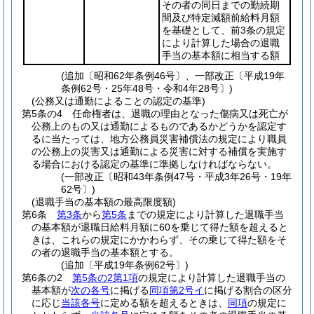
その者の同日までの勤続期
間及び特定減額前給料月額
を基礎として、前3条の規定
により計算した場合の退職
手当の基本額に相当する額
(追加〔昭和62年条例46号〕、一部改正〔平成19年
条例62号・25年48号・令和4年28号〕)
(公務又は通勤によることの認定の基準)
第5条の4
任命権者は、退職の理由となった傷病又は死亡が
公務上のもの又は通勤によるものであるかどうかを認定す
るに当たっては、地方公務員災害補償法の規定により職員
の公務上の災害又は通勤による災害に対する補償を実施す
る場合における認定の基準に準拠しなければならない。
(一部改正〔昭和43年条例47号・平成3年26号・19年
62号〕)
(退職手当の基本額の最高限度額)
第6条
第3条
から
第5条
までの規定により計算した退職手当
の基本額が退職日給料月額に60を乗じて得た額を超えると
きは、これらの規定にかかわらず、その乗じて得た額をそ
の者の退職手当の基本額とする。
(追加〔平成19年条例62号〕)
第6条の2
第5条の2第1項
の規定により計算した退職手当の
基本額が
次の各号
に掲げる
同項第2号イ
に掲げる割合の区分
に応じ
当該各号
に定める額を超えるときは、
同項
の規定に