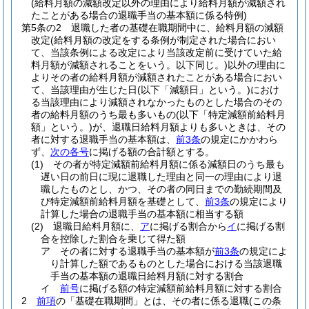
(給料月額の減額改定以外の理由により給料月額が減額され
たことがある場合の退職手当の基本額に係る特例)
第5条の2
退職した者の基礎在職期間中に、給料月額の減額
改定
(給料月額の改定をする条例が制定された場合におい
て、当該条例による改定により当該改定前に受けていた給
料月額が減額されることをいう。以下同じ。)
以外の理由に
よりその者の給料月額が減額されたことがある場合におい
て、当該理由が生じた日
(以下「減額日」という。)
におけ
る当該理由により減額されなかったものとした場合のその
者の給料月額のうち最も多いもの
(以下「特定減額前給料月
額」という。)
が、退職日給料月額よりも多いときは、その
者に対する退職手当の基本額は、
前3条
の規定にかかわら
ず、
次の各号
に掲げる額の合計額とする。
(1)
その者が特定減額前給料月額に係る減額日のうち最も
遅い日の前日に現に退職した理由と同一の理由により退
職したものとし、かつ、その者の同日までの勤続期間及
び特定減額前給料月額を基礎として、
前3条
の規定により
計算した場合の退職手当の基本額に相当する額
(2)
退職日給料月額に、
ア
に掲げる割合から
イ
に掲げる割
合を控除した割合を乗じて得た額
ア
その者に対する退職手当の基本額が
前3条
の規定によ
り計算した額であるものとした場合における当該退職
手当の基本額の退職日給料月額に対する割合
イ
前号
に掲げる額の特定減額前給料月額に対する割合
2
前項
の「基礎在職期間」とは、その者に係る退職
(この条