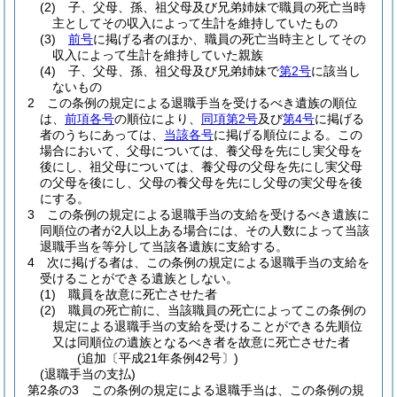
(2)
子、父母、孫、祖父母及び兄弟姉妹で職員の死亡当時
主としてその収入によって生計を維持していたもの
(3)
前号
に掲げる者のほか、職員の死亡当時主としてその
収入によって生計を維持していた親族
(4)
子、父母、孫、祖父母及び兄弟姉妹で
第2号
に該当し
ないもの
2
この条例の規定による退職手当を受けるべき遺族の順位
は、
前項各号
の順位により、
同項第2号
及び
第4号
に掲げる
者のうちにあっては、
当該各号
に掲げる順位による。
この
場合において、父母については、養父母を先にし実父母を
後にし、祖父母については、養父母の父母を先にし実父母
の父母を後にし、父母の養父母を先にし父母の実父母を後
にする。
3
この条例の規定による退職手当の支給を受けるべき遺族に
同順位の者が2人以上ある場合には、その人数によって当該
退職手当を等分して当該各遺族に支給する。
4
次に掲げる者は、この条例の規定による退職手当の支給を
受けることができる遺族としない。
(1)
職員を故意に死亡させた者
(2)
職員の死亡前に、当該職員の死亡によってこの条例の
規定による退職手当の支給を受けることができる先順位
又は同順位の遺族となるべき者を故意に死亡させた者
(追加〔平成21年条例42号〕)
(退職手当の支払)
第2条の3
この条例の規定による退職手当は、この条例の規