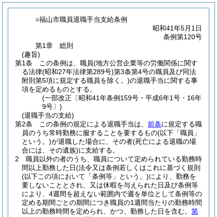
○福山市職員退職手当支給条例
昭和41年5月1日
条例第120号
第1章
総則
(趣旨)
第1条
この条例は、職員
(地方公営企業等の労働関係に関す
る法律
(昭和27年法律第289号)
第3条第4号の職員及び同法
附則第5項に規定する職員を除く。)
の退職手当に関する事
項を定めるものとする。
(一部改正〔昭和41年条例159号・平成6年1号・16年
9号〕)
(退職手当の支給)
第2条
この条例の規定による退職手当は、
前条
に規定する職
員のうち常時勤務に服することを要するもの
(以下「職員」
という。)
が退職した場合に、その者
(死亡による退職の場
合には、その遺族)
に支給する。
2
職員以外の者のうち、職員について定められている勤務時
間以上勤務した日
(法令又は条例若しくはこれに基づく規則
(以下この項において「条例等」という。)
により、勤務を
要しないこととされ、又は休暇を与えられた日及び条例等
により、4週間を超えない範囲内で週を単位として条例等の
定める期間ごとの期間につき職員の1週間当たりの勤務時間
以上の勤務時間を定められ、かつ、勤務した日を含む。
第