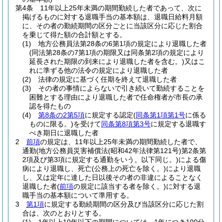
第4条
11年以上25年未満の期間勤続した者であって、次に
掲げるものに対する退職手当の基本額は、退職日給料月額
に、その者の勤続期間の区分ごとに当該区分に応じた割合
を乗じて得た額の合計額とする。
(1)
地方公務員法第28条の6第1項の規定により退職した者
(同法第28条の7第1項の期限又は同条第2項の規定により
延長された期限の到来により退職した者を含む。)
又はこ
れに準ずる他の法令の規定により退職した者
(2)
法律の規定に基づく任期を終えて退職した者
(3)
その者の事情によらないで引き続いて勤続することを
困難とする理由により退職した者で任命権者が市長の承
認を得たもの
(4)
第8条の2第5項
に規定する認定
(
同条第1項第1号
に係る
ものに限る。)
を受けて
同条第8項第3号
に規定する退職す
べき期日に退職した者
2
前項
の規定は、11年以上25年未満の期間勤続した者で、
通勤
(地方公務員災害補償法
(昭和42年法律第121号)
第2条第
2項及び第3項に規定する通勤をいう。以下同じ。)
による傷
病により退職し、死亡
(公務上の死亡を除く。)
により退職
し、又は定年に達した日以後その者の非違によることなく
退職した者
(
前項
の規定に該当する者を除く。)
に対する退
職手当の基本額について準用する。
3
第1項
に規定する勤続期間の区分及び当該区分に応じた割
合は、次のとおりとする。