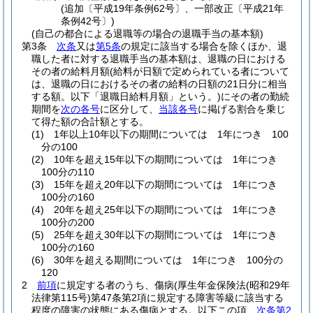
(追加〔平成19年条例62号〕、一部改正〔平成21年
条例42号〕)
(自己の都合による退職等の場合の退職手当の基本額)
第3条
次条
又は
第5条
の規定に該当する場合を除くほか、退
職した者に対する退職手当の基本額は、退職の日における
その者の給料月額
(給料が日額で定められている者について
は、退職の日におけるその者の給料の日額の21日分に相当
する額。以下「退職日給料月額」という。)
にその者の勤続
期間を
次の各号
に区分して、
当該各号
に掲げる割合を乗じ
て得た額の合計額とする。
(1)
1年以上10年以下の期間については 1年につき 100
分の100
(2)
10年を超え15年以下の期間については 1年につき
100分の110
(3)
15年を超え20年以下の期間については 1年につき
100分の160
(4)
20年を超え25年以下の期間については 1年につき
100分の200
(5)
25年を超え30年以下の期間については 1年につき
100分の160
(6)
30年を超える期間については 1年につき 100分の
120
2
前項
に規定する者のうち、傷病
(厚生年金保険法
(昭和29年
法律第115号)
第47条第2項に規定する障害等級に該当する
程度の障害の状態にある傷病とする。以下この項、
次条第2