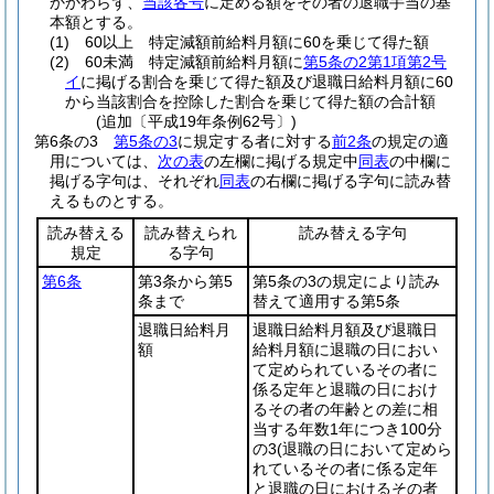
かかわらず、
当該各号
に定める額をその者の退職手当の基
本額とする。
(1)
60以上 特定減額前給料月額に60を乗じて得た額
(2)
60未満 特定減額前給料月額に
第5条の2第1項第2号
イ
に掲げる割合を乗じて得た額及び退職日給料月額に60
から当該割合を控除した割合を乗じて得た額の合計額
(追加〔平成19年条例62号〕)
第6条の3
第5条の3
に規定する者に対する
前2条
の規定の適
用については、
次の表
の左欄に掲げる規定中
同表
の中欄に
掲げる字句は、それぞれ
同表
の右欄に掲げる字句に読み替
えるものとする。
読み替える
読み替えられ
読み替える字句
規定
る字句
第6条
第3条から第5
第5条の3の規定により読み
条まで
替えて適用する第5条
退職日給料月
退職日給料月額及び退職日
額
給料月額に退職の日におい
て定められているその者に
係る定年と退職の日におけ
るその者の年齢との差に相
当する年数1年につき100分
の3
(退職の日において定めら
れているその者に係る定年
と退職の日におけるその者