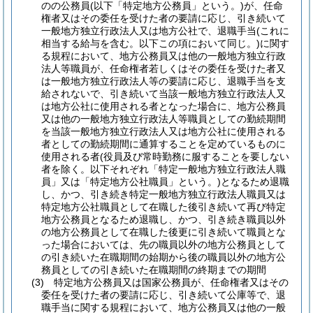
のの公務員
(以下「特定地方公務員」という。)
が、任命
権者又はその委任を受けた者の要請に応じ、引き続いて
一般地方独立行政法人又は地方公社で、退職手当
(これに
相当する給与を含む。以下この項において同じ。)
に関す
る規程において、地方公務員又は他の一般地方独立行政
法人等職員が、任命権者若しくはその委任を受けた者又
は一般地方独立行政法人等の要請に応じ、退職手当を支
給されないで、引き続いて当該一般地方独立行政法人又
は地方公社に使用される者となった場合に、地方公務員
又は他の一般地方独立行政法人等職員としての勤続期間
を当該一般地方独立行政法人又は地方公社に使用される
者としての勤続期間に通算することを定めているものに
使用される者
(役員及び常時勤務に服することを要しない
者を除く。以下それぞれ「特定一般地方独立行政法人職
員」又は「特定地方公社職員」という。)
となるため退職
し、かつ、引き続き特定一般地方独立行政法人職員又は
特定地方公社職員として在職した後引き続いて再び特定
地方公務員となるため退職し、かつ、引き続き職員以外
の地方公務員として在職した後更に引き続いて職員とな
った場合においては、先の職員以外の地方公務員として
の引き続いた在職期間の始期から後の職員以外の地方公
務員としての引き続いた在職期間の終期までの期間
(3)
特定地方公務員又は国家公務員が、任命権者又はその
委任を受けた者の要請に応じ、引き続いて公庫等で、退
職手当に関する規程において、地方公務員又は他の一般