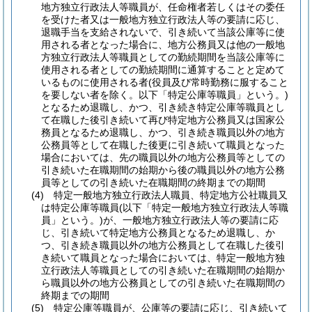
地方独立行政法人等職員が、任命権者若しくはその委任
を受けた者又は一般地方独立行政法人等の要請に応じ、
退職手当を支給されないで、引き続いて当該公庫等に使
用される者となった場合に、地方公務員又は他の一般地
方独立行政法人等職員としての勤続期間を当該公庫等に
使用される者としての勤続期間に通算することと定めて
いるものに使用される者
(役員及び常時勤務に服すること
を要しない者を除く。以下「特定公庫等職員」という。)
となるため退職し、かつ、引き続き特定公庫等職員とし
て在職した後引き続いて再び特定地方公務員又は国家公
務員となるため退職し、かつ、引き続き職員以外の地方
公務員等として在職した後更に引き続いて職員となった
場合においては、先の職員以外の地方公務員等としての
引き続いた在職期間の始期から後の職員以外の地方公務
員等としての引き続いた在職期間の終期までの期間
(4)
特定一般地方独立行政法人職員、特定地方公社職員又
は特定公庫等職員
(以下「特定一般地方独立行政法人等職
員」という。)
が、一般地方独立行政法人等の要請に応
じ、引き続いて特定地方公務員となるため退職し、か
つ、引き続き職員以外の地方公務員として在職した後引
き続いて職員となった場合においては、特定一般地方独
立行政法人等職員としての引き続いた在職期間の始期か
ら職員以外の地方公務員としての引き続いた在職期間の
終期までの期間
(5)
特定公庫等職員が、公庫等の要請に応じ、引き続いて