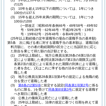
(1)
1年以上10年以下の期間については、1年につき100分
の125
(2)
10年を超え15年以下の期間については、1年につき
100分の137.5
(3)
15年を超え25年未満の期間については、1年につき
100分の200
(一部改正〔昭和45年条例46号・48年58号・49年92
号・59年28号・62年46号・平成3年26号・13年2
号・19年62号・25年48号・令和4年28号〕)
(25年以上勤続後の定年退職等の場合の退職手当の基本額)
第5条
次に掲げる者に対する退職手当の基本額は、退職日給
料月額に、その者の勤続期間の区分ごとに当該区分に応じ
た割合を乗じて得た額の合計額とする。
(1)
25年以上勤続し、地方公務員法第28条の6第1項の規
定により退職した者
(同法第28条の7第1項の期限又は同
条第2項の規定により延長された期限の到来により退職し
た者を含む。)
又はこれに準ずる他の法令の規定により退
職した者
(2)
地方公務員法第28条第1項第4号の規定による免職の処
分を受けて退職した者
(3)
第8条の2第5項
に規定する認定
(
同条第1項第2号
に係る
ものに限る。)
を受けて
同条第8項第3号
に規定する退職す
べき期日に退職した者
(4)
公務上の傷病又は死亡により退職した者
(5)
25年以上勤続し、法律の規定に基づく任期を終えて退