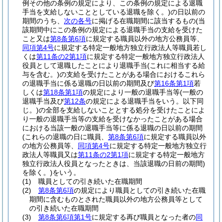
例その他の条例の規定により、この条例の規定による退職
手当を支給しないこととしている退職を除く。)
の日以前の
期間のうち、
次の各号
に掲げる在職期間に該当するもの
(当
該期間中にこの条例の規定による退職手当の支給を受けた
こと又は
第8条第6項
に規定する職員以外の地方公務員等、
同項第4号
に規定する特定一般地方独立行政法人等職員若し
くは
第11条の2第1項
に規定する特定一般地方独立行政法人
役員として退職したことにより退職手当
(これに相当する給
与を含む。)
の支給を受けたことがある場合におけるこれら
の退職手当に係る退職の日以前の期間及び
第16条第1項
若
しくは
第18条第1項
の規定により一般の退職手当等
(一般の
退職手当及び
第12条
の規定による退職手当をいう。以下同
じ。)
の全部を支給しないこととする処分を受けたことによ
り一般の退職手当等の支給を受けなかったことがある場合
における当該一般の退職手当等に係る退職の日以前の期間
(これらの退職の日に職員、
第8条第6項
に規定する職員以外
の地方公務員等、
同項第4号
に規定する特定一般地方独立行
政法人等職員又は
第11条の2第1項
に規定する特定一般地方
独立行政法人役員となったときは、当該退職の日前の期間)
を除く。)
をいう。
(1)
職員としての引き続いた在職期間
(2)
第8条第6項
の規定により職員としての引き続いた在職
期間に含むものとされた職員以外の地方公務員等として
の引き続いた在職期間
(3)
第8条第6項第1号
に規定する再び職員となった者の
同