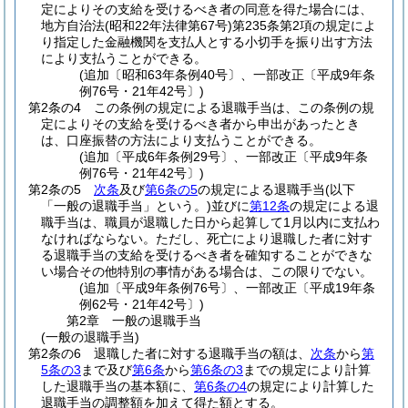
定によりその支給を受けるべき者の同意を得た場合には、
地方自治法
(昭和22年法律第67号)
第235条第2項の規定によ
り指定した金融機関を支払人とする小切手を振り出す方法
により支払うことができる。
(追加〔昭和63年条例40号〕、一部改正〔平成9年条
例76号・21年42号〕)
第2条の4
この条例の規定による退職手当は、この条例の規
定によりその支給を受けるべき者から申出があったとき
は、口座振替の方法により支払うことができる。
(追加〔平成6年条例29号〕、一部改正〔平成9年条
例76号・21年42号〕)
第2条の5
次条
及び
第6条の5
の規定による退職手当
(以下
「一般の退職手当」という。)
並びに
第12条
の規定による退
職手当は、職員が退職した日から起算して1月以内に支払わ
なければならない。
ただし、死亡により退職した者に対す
る退職手当の支給を受けるべき者を確知することができな
い場合その他特別の事情がある場合は、この限りでない。
(追加〔平成9年条例76号〕、一部改正〔平成19年条
例62号・21年42号〕)
第2章
一般の退職手当
(一般の退職手当)
第2条の6
退職した者に対する退職手当の額は、
次条
から
第
5条の3
まで及び
第6条
から
第6条の3
までの規定により計算
した退職手当の基本額に、
第6条の4
の規定により計算した
退職手当の調整額を加えて得た額とする。