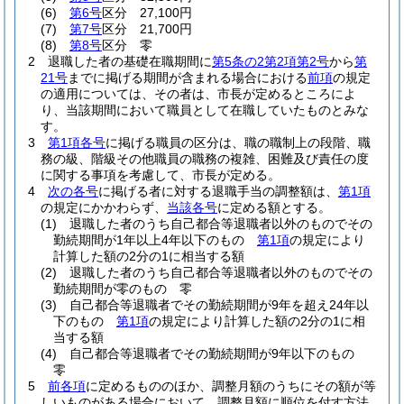
(6)
第6号
区分 27,100円
(7)
第7号
区分 21,700円
(8)
第8号
区分 零
2
退職した者の基礎在職期間に
第5条の2第2項第2号
から
第
21号
までに掲げる期間が含まれる場合における
前項
の規定
の適用については、その者は、市長が定めるところによ
り、当該期間において職員として在職していたものとみな
す。
3
第1項各号
に掲げる職員の区分は、職の職制上の段階、職
務の級、階級その他職員の職務の複雑、困難及び責任の度
に関する事項を考慮して、市長が定める。
4
次の各号
に掲げる者に対する退職手当の調整額は、
第1項
の規定にかかわらず、
当該各号
に定める額とする。
(1)
退職した者のうち自己都合等退職者以外のものでその
勤続期間が1年以上4年以下のもの
第1項
の規定により
計算した額の2分の1に相当する額
(2)
退職した者のうち自己都合等退職者以外のものでその
勤続期間が零のもの 零
(3)
自己都合等退職者でその勤続期間が9年を超え24年以
下のもの
第1項
の規定により計算した額の2分の1に相
当する額
(4)
自己都合等退職者でその勤続期間が9年以下のもの
零
5
前各項
に定めるもののほか、調整月額のうちにその額が等
しいものがある場合において、調整月額に順位を付す方法