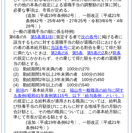
その他の本条の規定による退職手当の調整額の計算に関し
必要な事項は、市長が定める。
(追加〔平成19年条例62号〕、一部改正〔平成21年
条例42号・25年48号・27年25号・令和3年6号・4年
28号〕)
(一般の退職手当の額に係る特例)
第6条の5
第5条第1項
に規定する者で
次の各号
に掲げる者に
該当するものに対する退職手当の額が退職の日におけるそ
の者の基本給月額に
当該各号
に定める割合を乗じて得た額
に満たないときは、
第2条の6
、
第5条
、
第5条の2
及び
前条
の規定にかかわらず、その乗じて得た額をその者の退職手
当の額とする。
(1)
勤続期間1年未満の者 100分の270
(2)
勤続期間1年以上2年未満の者 100分の360
(3)
勤続期間2年以上3年未満の者 100分の450
(4)
勤続期間3年以上の者 100分の540
2
前項
の「基本給月額」とは、
福山市一般職員の給与に関す
る条例
(昭和41年条例第115号。以下「給与条例」という。)
の規定による給料表が適用される職員については、給料及
び扶養手当の月額並びにこれらに対する地域手当の月額の
合計額とし、その他の職員については、この基本給月額に
準じて市長が定める額とする。
(追加〔平成19年条例62号〕、一部改正〔平成21年
条例42号〕)