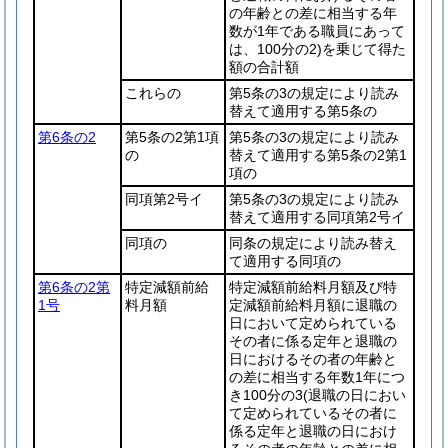
の年齢との差に相当する年
数が1年である職員にあって
は、100分の2)
を乗じて得た
額の合計額
これらの
第5条の3の規定により読み
替えて適用する第5条の
第6条の2
第5条の2第1項
第5条の3の規定により読み
の
替えて適用する第5条の2第1
項の
同項第2号イ
第5条の3の規定により読み
替えて適用する同項第2号イ
同項の
同条の規定により読み替え
て適用する同項の
第6条の2第
特定減額前給
特定減額前給料月額及び特
1号
料月額
定減額前給料月額に退職の
日において定められている
その者に係る定年と退職の
日におけるその者の年齢と
の差に相当する年数1年につ
き100分の3
(退職の日におい
て定められているその者に
係る定年と退職の日におけ