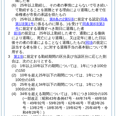
職した者
(6)
25年以上勤続し、その者の事情によらないで引き続い
て勤続することを困難とする理由により退職した者で任
命権者が市長の承認を得たもの
(7)
25年以上勤続し、
第8条の2第5項
に規定する認定
(
同条
第1項第1号
に係るものに限る。)
を受けて
同条第8項第3
号
に規定する退職すべき期日に退職した者
2
前項
の規定は、25年以上勤続した者で、通勤による傷病
により退職し、死亡により退職し、又は定年に達した日以
後その者の非違によることなく退職したもの
(
同項
の規定に
該当する者を除く。)
に対する退職手当の基本額について準
用する。
3
第1項
に規定する勤続期間の区分及び当該区分に応じた割
合は、次のとおりとする。
(1)
1年以上10年以下の期間については、1年につき100分
の150
(2)
10年を超え25年以下の期間については、1年につき
100分の165
(3)
25年を超え34年以下の期間については、1年につき
100分の180
(4)
34年を超える期間については、1年につき100分の105
(一部改正〔昭和43年条例47号・44年74号・48年58
号・49年92号・59年28号・62年46号・平成3年26
号・13年2号・18年35号・19年62号・25年48号・令
和4年28号〕)