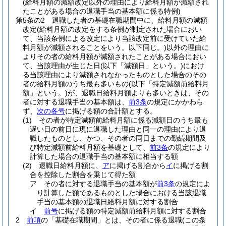
(給料月額の減額改定以外の理由により給料月額が減額され
たことがある場合の退職手当の基本額に係る特例)
第5条の2
退職した者の基礎在職期間中に、給料月額の減額
改定
(給料月額の改定をする条例が制定された場合におい
て、当該条例による改定により当該改定前に受けていた給
料月額が減額されることをいう。以下同じ。)
以外の理由に
よりその者の給料月額が減額されたことがある場合におい
て、当該理由が生じた日
(以下「減額日」という。)
におけ
る当該理由により減額されなかったものとした場合のその
者の給料月額のうち最も多いもの
(以下「特定減額前給料月
額」という。)
が、退職日給料月額よりも多いときは、その
者に対する退職手当の基本額は、
前3条
の規定にかかわら
ず、
次の各号
に掲げる額の合計額とする。
(1)
その者が特定減額前給料月額に係る減額日のうち最も
遅い日の前日に現に退職した理由と同一の理由により退
職したものとし、かつ、その者の同日までの勤続期間及
び特定減額前給料月額を基礎として、
前3条
の規定により
計算した場合の退職手当の基本額に相当する額
(2)
退職日給料月額に、
ア
に掲げる割合から
イ
に掲げる割
合を控除した割合を乗じて得た額
ア
その者に対する退職手当の基本額が
前3条
の規定によ
り計算した額であるものとした場合における当該退職
手当の基本額の退職日給料月額に対する割合
イ
前号
に掲げる額の特定減額前給料月額に対する割合
2
前項
の「基礎在職期間」とは、その者に係る退職
(この条