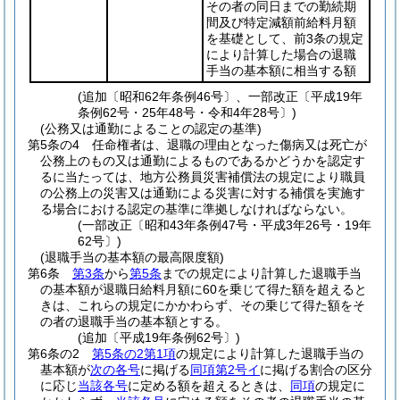
その者の同日までの勤続期
間及び特定減額前給料月額
を基礎として、前3条の規定
により計算した場合の退職
手当の基本額に相当する額
(追加〔昭和62年条例46号〕、一部改正〔平成19年
条例62号・25年48号・令和4年28号〕)
(公務又は通勤によることの認定の基準)
第5条の4
任命権者は、退職の理由となった傷病又は死亡が
公務上のもの又は通勤によるものであるかどうかを認定す
るに当たっては、地方公務員災害補償法の規定により職員
の公務上の災害又は通勤による災害に対する補償を実施す
る場合における認定の基準に準拠しなければならない。
(一部改正〔昭和43年条例47号・平成3年26号・19年
62号〕)
(退職手当の基本額の最高限度額)
第6条
第3条
から
第5条
までの規定により計算した退職手当
の基本額が退職日給料月額に60を乗じて得た額を超えると
きは、これらの規定にかかわらず、その乗じて得た額をそ
の者の退職手当の基本額とする。
(追加〔平成19年条例62号〕)
第6条の2
第5条の2第1項
の規定により計算した退職手当の
基本額が
次の各号
に掲げる
同項第2号イ
に掲げる割合の区分
に応じ
当該各号
に定める額を超えるときは、
同項
の規定に