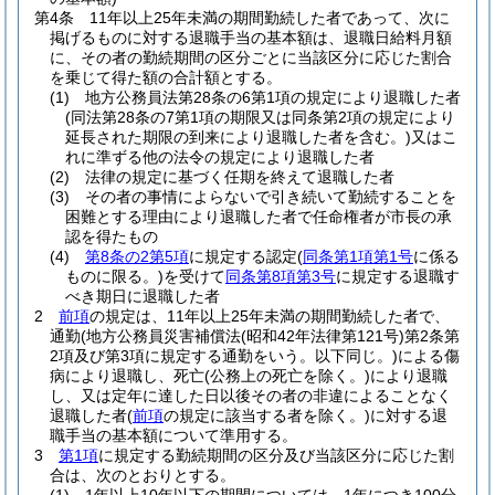
第4条
11年以上25年未満の期間勤続した者であって、次に
掲げるものに対する退職手当の基本額は、退職日給料月額
に、その者の勤続期間の区分ごとに当該区分に応じた割合
を乗じて得た額の合計額とする。
(1)
地方公務員法第28条の6第1項の規定により退職した者
(同法第28条の7第1項の期限又は同条第2項の規定により
延長された期限の到来により退職した者を含む。)
又はこ
れに準ずる他の法令の規定により退職した者
(2)
法律の規定に基づく任期を終えて退職した者
(3)
その者の事情によらないで引き続いて勤続することを
困難とする理由により退職した者で任命権者が市長の承
認を得たもの
(4)
第8条の2第5項
に規定する認定
(
同条第1項第1号
に係る
ものに限る。)
を受けて
同条第8項第3号
に規定する退職す
べき期日に退職した者
2
前項
の規定は、11年以上25年未満の期間勤続した者で、
通勤
(地方公務員災害補償法
(昭和42年法律第121号)
第2条第
2項及び第3項に規定する通勤をいう。以下同じ。)
による傷
病により退職し、死亡
(公務上の死亡を除く。)
により退職
し、又は定年に達した日以後その者の非違によることなく
退職した者
(
前項
の規定に該当する者を除く。)
に対する退
職手当の基本額について準用する。
3
第1項
に規定する勤続期間の区分及び当該区分に応じた割
合は、次のとおりとする。