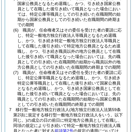
国家公務員となるため退職し、かつ、引き続き国家公務
員として在職した後引き続いて職員となった場合におい
ては、特定公庫等職員としての引き続いた在職期間の始
期から国家公務員としての引き続いた在職期間の終期ま
での期間
(6)
職員が、任命権者又はその委任を受けた者の要請に応
じ、特定一般地方独立行政法人等職員となるため退職
し、かつ、引き続き特定一般地方独立行政法人等職員と
して在職した後引き続いて特定地方公務員となるため退
職し、かつ、引き続き職員以外の地方公務員として在職
した後引き続いて職員となった場合においては、先の職
員としての引き続いた在職期間の始期から職員以外の地
方公務員としての引き続いた在職期間の終期までの期間
(7)
職員が、任命権者又はその委任を受けた者の要請に応
じ、特定公庫等職員となるため退職し、かつ、引き続き
特定公庫等職員として在職した後引き続いて国家公務員
となるため退職し、かつ、引き続き国家公務員として在
職した後引き続いて職員となった場合においては、先の
職員としての引き続いた在職期間の始期から国家公務員
としての引き続いた在職期間の終期までの期間
7
移行型一般地方独立行政法人
(地方独立行政法人法第59条
第2項に規定する移行型一般地方独立行政法人をいう。以下
同じ。)
の成立の日の前日に特定地方公務員として在職し、
同項の規定により引き続いて特定一般地方独立行政法人職
員となった者に対する
前項第2号
の規定の適用については、