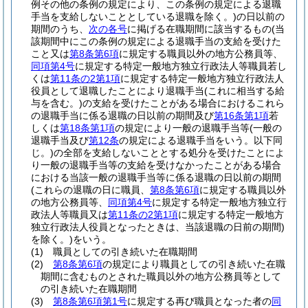
例その他の条例の規定により、この条例の規定による退職
手当を支給しないこととしている退職を除く。)
の日以前の
期間のうち、
次の各号
に掲げる在職期間に該当するもの
(当
該期間中にこの条例の規定による退職手当の支給を受けた
こと又は
第8条第6項
に規定する職員以外の地方公務員等、
同項第4号
に規定する特定一般地方独立行政法人等職員若し
くは
第11条の2第1項
に規定する特定一般地方独立行政法人
役員として退職したことにより退職手当
(これに相当する給
与を含む。)
の支給を受けたことがある場合におけるこれら
の退職手当に係る退職の日以前の期間及び
第16条第1項
若
しくは
第18条第1項
の規定により一般の退職手当等
(一般の
退職手当及び
第12条
の規定による退職手当をいう。以下同
じ。)
の全部を支給しないこととする処分を受けたことによ
り一般の退職手当等の支給を受けなかったことがある場合
における当該一般の退職手当等に係る退職の日以前の期間
(これらの退職の日に職員、
第8条第6項
に規定する職員以外
の地方公務員等、
同項第4号
に規定する特定一般地方独立行
政法人等職員又は
第11条の2第1項
に規定する特定一般地方
独立行政法人役員となったときは、当該退職の日前の期間)
を除く。)
をいう。
(1)
職員としての引き続いた在職期間
(2)
第8条第6項
の規定により職員としての引き続いた在職
期間に含むものとされた職員以外の地方公務員等として
の引き続いた在職期間
(3)
第8条第6項第1号
に規定する再び職員となった者の
同