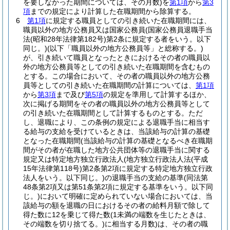
を要しなかった期間については、その月数)
を
第1項
から
第3
項
までの規定により計算した在職期間から除算する。
6
第1項
に規定する職員としての引き続いた在職期間には、
職員以外の地方公務員又は国家公務員
(国家公務員退職手当
法
(昭和28年法律第182号)
第2条に規定する者をいう。以下
同じ。)
(以下「職員以外の地方公務員等」と総称する。)
が、引き続いて職員となったときにおけるその者の職員以
外の地方公務員等としての引き続いた在職期間を含むもの
とする。
この場合において、その者の職員以外の地方公務
員等としての引き続いた在職期間の計算については、
第1項
から
第3項
まで及び
第5項
の規定を準用して計算するほか、
次に掲げる期間をその者の職員以外の地方公務員等として
の引き続いた在職期間として計算するものとする。
ただ
し、退職により、この条例の規定による退職手当に相当す
る給与の支給を受けているときは、当該給与の計算の基礎
となった在職期間
(当該給与の計算の基礎となるべき在職期
間がその者が在職した地方公共団体等の退職手当に関する
規定又は特定地方独立行政法人
(地方独立行政法人法
(平成
15年法律第118号)
第2条第2項に規定する特定地方独立行政
法人をいう。以下同じ。)
の退職手当の支給の基準
(同法第
48条第2項又は第51条第2項に規定する基準をいう。以下同
じ。)
において明確に定められていない場合においては、当
該給与の額を退職の日におけるその者の給料月額で除して
得た数に12を乗じて得た数
(1未満の端数を生じたときは、
その端数を切り捨てる。)
に相当する月数)
は、その者の職