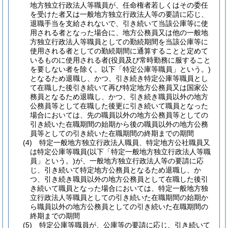
地方独立行政法人等職員が、任命権者若しくはその委任
を受けた者又は一般地方独立行政法人等の要請に応じ、
退職手当を支給されないで、引き続いて当該公庫等に使
用される者となった場合に、地方公務員又は他の一般地
方独立行政法人等職員としての勤続期間を当該公庫等に
使用される者としての勤続期間に通算することと定めて
いるものに使用される者
(役員及び常時勤務に服すること
を要しない者を除く。以下「特定公庫等職員」という。)
となるため退職し、かつ、引き続き特定公庫等職員とし
て在職した後引き続いて再び特定地方公務員又は国家公
務員となるため退職し、かつ、引き続き職員以外の地方
公務員等として在職した後更に引き続いて職員となった
場合においては、先の職員以外の地方公務員等としての
引き続いた在職期間の始期から後の職員以外の地方公務
員等としての引き続いた在職期間の終期までの期間
(4)
特定一般地方独立行政法人職員、特定地方公社職員又
は特定公庫等職員
(以下「特定一般地方独立行政法人等職
員」という。)
が、一般地方独立行政法人等の要請に応
じ、引き続いて特定地方公務員となるため退職し、か
つ、引き続き職員以外の地方公務員として在職した後引
き続いて職員となった場合においては、特定一般地方独
立行政法人等職員としての引き続いた在職期間の始期か
ら職員以外の地方公務員としての引き続いた在職期間の
終期までの期間
(5)
特定公庫等職員が、公庫等の要請に応じ、引き続いて