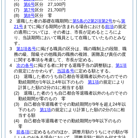
(6)
第6号
区分 27,100円
(7)
第7号
区分 21,700円
(8)
第8号
区分 零
2
退職した者の基礎在職期間に
第5条の2第2項第2号
から
第
21号
までに掲げる期間が含まれる場合における
前項
の規定
の適用については、その者は、市長が定めるところによ
り、当該期間において職員として在職していたものとみな
す。
3
第1項各号
に掲げる職員の区分は、職の職制上の段階、職
務の級、階級その他職員の職務の複雑、困難及び責任の度
に関する事項を考慮して、市長が定める。
4
次の各号
に掲げる者に対する退職手当の調整額は、
第1項
の規定にかかわらず、
当該各号
に定める額とする。
(1)
退職した者のうち自己都合等退職者以外のものでその
勤続期間が1年以上4年以下のもの
第1項
の規定により
計算した額の2分の1に相当する額
(2)
退職した者のうち自己都合等退職者以外のものでその
勤続期間が零のもの 零
(3)
自己都合等退職者でその勤続期間が9年を超え24年以
下のもの
第1項
の規定により計算した額の2分の1に相
当する額
(4)
自己都合等退職者でその勤続期間が9年以下のもの
零
5
前各項
に定めるもののほか、調整月額のうちにその額が等
しいものがある場合において、調整月額に順位を付す方法