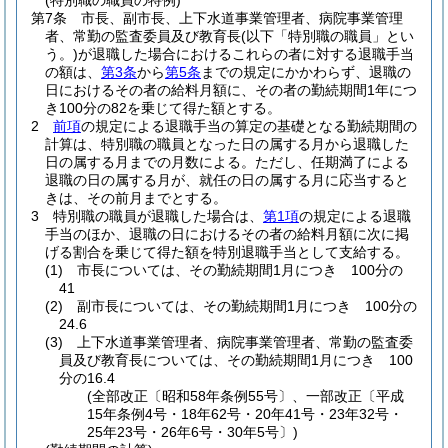
(特別職の職員の特例)
第7条
市長、副市長、上下水道事業管理者、病院事業管理
者、常勤の監査委員及び教育長
(以下「特別職の職員」とい
う。)
が退職した場合におけるこれらの者に対する退職手当
の額は、
第3条
から
第5条
までの規定にかかわらず、退職の
日におけるその者の給料月額に、その者の勤続期間1年につ
き100分の82を乗じて得た額とする。
2
前項
の規定による退職手当の算定の基礎となる勤続期間の
計算は、特別職の職員となった日の属する月から退職した
日の属する月までの月数による。
ただし、任期満了による
退職の日の属する月が、就任の日の属する月に応当すると
きは、その前月までとする。
3
特別職の職員が退職した場合は、
第1項
の規定による退職
手当のほか、退職の日におけるその者の給料月額に次に掲
げる割合を乗じて得た額を特別退職手当として支給する。
(1)
市長については、その勤続期間1月につき 100分の
41
(2)
副市長については、その勤続期間1月につき 100分の
24.6
(3)
上下水道事業管理者、病院事業管理者、常勤の監査委
員及び教育長については、その勤続期間1月につき 100
分の16.4
(全部改正〔昭和58年条例55号〕、一部改正〔平成
15年条例4号・18年62号・20年41号・23年32号・
25年23号・26年6号・30年5号〕)