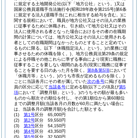
に規定する土地開発公社
(以下「地方公社」という。)
又は
国家公務員退職手当法施行令
(昭和28年政令第215号)
第6条
に規定する法人
(退職手当
(これに相当する給与を含む。)
に
関する規程において、職員が地方公社又はその法人の業務
に従事するために休職され、引き続いて地方公社又はその
法人に使用される者となった場合におけるその者の在職期
間の計算については、地方公社又はその法人に使用される
者としての在職期間はなかったものとすることと定めてい
るものに限る。以下「休職指定法人」という。)
の業務に従
事させるための休職を除く。)
、地方公務員法第29条の規定
による停職その他これらに準ずる事由により現実に職務に
従事することを要しない期間のある月
(現実に職務に従事す
ることを要する日のあった月を除く。
第8条第5項
において
「休職月等」という。)
のうち市長が定めるものを除く。)
ごとに当該各月にその者が属していた
次の各号
に掲げる職
員の区分に応じて
当該各号
に定める額
(以下この項及び
第5
項
において「調整月額」という。)
のうちその額が最も多い
ものから順次その順位を付し、その第1順位から第60順位
までの調整月額
(当該各月の月数が60月に満たない場合に
は、当該各月の調整月額)
を合計した額とする。
(1)
第1号
区分 65,000円
(2)
第2号
区分 59,550円
(3)
第3号
区分 54,150円
(4)
第4号
区分 43,350円
(5)
第5号
区分 32,500円