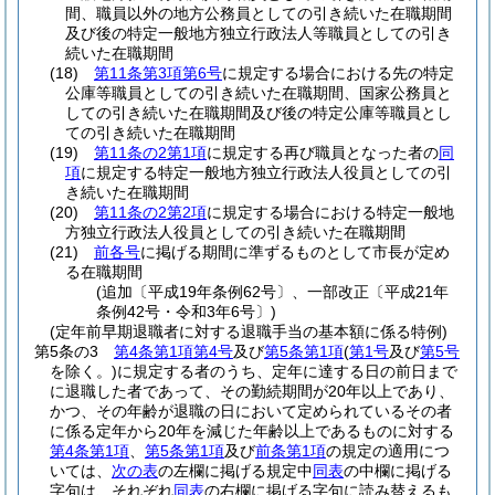
間、職員以外の地方公務員としての引き続いた在職期間
及び後の特定一般地方独立行政法人等職員としての引き
続いた在職期間
(18)
第11条第3項第6号
に規定する場合における先の特定
公庫等職員としての引き続いた在職期間、国家公務員と
しての引き続いた在職期間及び後の特定公庫等職員とし
ての引き続いた在職期間
(19)
第11条の2第1項
に規定する再び職員となった者の
同
項
に規定する特定一般地方独立行政法人役員としての引
き続いた在職期間
(20)
第11条の2第2項
に規定する場合における特定一般地
方独立行政法人役員としての引き続いた在職期間
(21)
前各号
に掲げる期間に準ずるものとして市長が定め
る在職期間
(追加〔平成19年条例62号〕、一部改正〔平成21年
条例42号・令和3年6号〕)
(定年前早期退職者に対する退職手当の基本額に係る特例)
第5条の3
第4条第1項第4号
及び
第5条第1項
(
第1号
及び
第5号
を除く。)
に規定する者のうち、定年に達する日の前日まで
に退職した者であって、その勤続期間が20年以上であり、
かつ、その年齢が退職の日において定められているその者
に係る定年から20年を減じた年齢以上であるものに対する
第4条第1項
、
第5条第1項
及び
前条第1項
の規定の適用につ
いては、
次の表
の左欄に掲げる規定中
同表
の中欄に掲げる
字句は、それぞれ
同表
の右欄に掲げる字句に読み替えるも