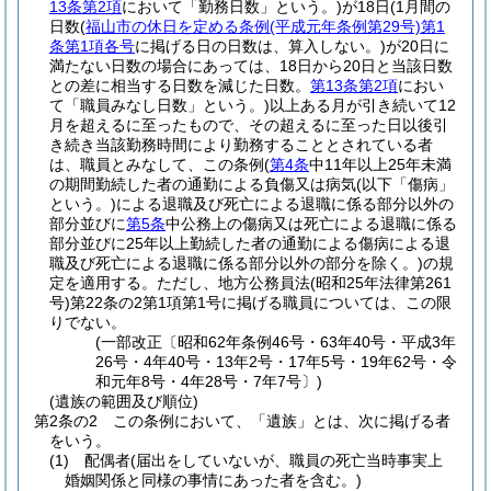
13条第2項
において「勤務日数」という。)
が18日
(1月間の
日数
(
福山市の休日を定める条例
(平成元年条例第29号)
第1
条第1項各号
に掲げる日の日数は、算入しない。)
が20日に
満たない日数の場合にあっては、18日から20日と当該日数
との差に相当する日数を減じた日数。
第13条第2項
におい
て「職員みなし日数」という。)
以上ある月が引き続いて12
月を超えるに至ったもので、その超えるに至った日以後引
き続き当該勤務時間により勤務することとされている者
は、職員とみなして、この条例
(
第4条
中11年以上25年未満
の期間勤続した者の通勤による負傷又は病気
(以下「傷病」
という。)
による退職及び死亡による退職に係る部分以外の
部分並びに
第5条
中公務上の傷病又は死亡による退職に係る
部分並びに25年以上勤続した者の通勤による傷病による退
職及び死亡による退職に係る部分以外の部分を除く。)
の規
定を適用する。
ただし、地方公務員法
(昭和25年法律第261
号)
第22条の2第1項第1号に掲げる職員については、この限
りでない。
(一部改正〔昭和62年条例46号・63年40号・平成3年
26号・4年40号・13年2号・17年5号・19年62号・令
和元年8号・4年28号・7年7号〕)
(遺族の範囲及び順位)
第2条の2
この条例において、「遺族」とは、次に掲げる者
をいう。
(1)
配偶者
(届出をしていないが、職員の死亡当時事実上
婚姻関係と同様の事情にあった者を含む。)