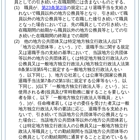
員としての引き続いた在職期間には含まないものとする。
(1)
職員が、
第23条第2項
の規定により退職手当を支給さ
れないで職員以外の地方公務員等となり、引き続いて職
員以外の地方公務員等として在職した後引き続いて職員
となった場合においては、先の職員としての引き続いた
在職期間の始期から職員以外の地方公務員等としての引
き続いた在職期間の終期までの期間
(2)
他の地方公共団体又は特定地方独立行政法人
(以下
「地方公共団体等」という。)
で、退職手当に関する規定
又は退職手当の支給の基準において、当該地方公共団体
等以外の地方公共団体若しくは特定地方独立行政法人の
公務員又は一般地方独立行政法人
(地方独立行政法人法第
8条第1項第5号に規定する一般地方独立行政法人をい
う。以下同じ。)
、地方公社若しくは公庫等
(国家公務員
退職手当法第7条の2第1項に規定する公庫等をいう。以
下同じ。)
(以下「一般地方独立行政法人等」という。)
に
使用される者
(役員及び常時勤務に服することを要しない
者を除く。以下「一般地方独立行政法人等職員」とい
う。)
が、任命権者若しくはその委任を受けた者又は一般
地方独立行政法人等の要請に応じ、退職手当を支給され
ないで、引き続いて当該地方公共団体等の公務員となっ
た場合に、当該地方公共団体等以外の地方公共団体若し
くは特定地方独立行政法人の公務員又は一般地方独立行
政法人等職員としての勤続期間を当該地方公共団体等の
公務員としての勤続期間に通算することと定めているも