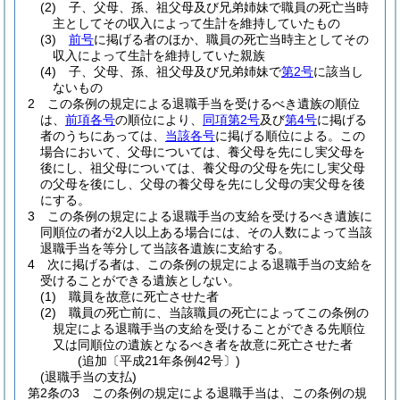
(2)
子、父母、孫、祖父母及び兄弟姉妹で職員の死亡当時
主としてその収入によって生計を維持していたもの
(3)
前号
に掲げる者のほか、職員の死亡当時主としてその
収入によって生計を維持していた親族
(4)
子、父母、孫、祖父母及び兄弟姉妹で
第2号
に該当し
ないもの
2
この条例の規定による退職手当を受けるべき遺族の順位
は、
前項各号
の順位により、
同項第2号
及び
第4号
に掲げる
者のうちにあっては、
当該各号
に掲げる順位による。
この
場合において、父母については、養父母を先にし実父母を
後にし、祖父母については、養父母の父母を先にし実父母
の父母を後にし、父母の養父母を先にし父母の実父母を後
にする。
3
この条例の規定による退職手当の支給を受けるべき遺族に
同順位の者が2人以上ある場合には、その人数によって当該
退職手当を等分して当該各遺族に支給する。
4
次に掲げる者は、この条例の規定による退職手当の支給を
受けることができる遺族としない。
(1)
職員を故意に死亡させた者
(2)
職員の死亡前に、当該職員の死亡によってこの条例の
規定による退職手当の支給を受けることができる先順位
又は同順位の遺族となるべき者を故意に死亡させた者
(追加〔平成21年条例42号〕)
(退職手当の支払)
第2条の3
この条例の規定による退職手当は、この条例の規