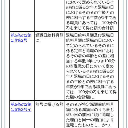
において定められているそ
の者に係る定年と退職の日
におけるその者の年齢との
差に相当する年数が1年であ
る職員にあっては、100分の
2)
を乗じて得た額の合計額
第5条の2第
退職日給料月額
退職日給料月額及び退職日
1項第2号
に、
給料月額に退職の日におい
て定められているその者に
係る定年と退職の日におけ
るその者の年齢との差に相
当する年数1年につき100分
の3
(退職の日において定め
られているその者に係る定
年と退職の日におけるその
者の年齢との差に相当する
年数が1年である職員にあっ
ては、100分の2)
を乗じて得
た額の合計額に、
第5条の2第
前号に掲げる額
その者が特定減額前給料月
1項第2号イ
額に係る減額日のうち最も
遅い日の前日に現に退職し
た理由と同一の理由により
退職したものとし、かつ、