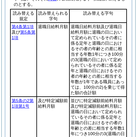
のとする。
読み替える
読み替えられる
読み替える字句
規定
字句
第4条第1項
退職日給料月額
退職日給料月額及び退職日
及び
第5条第
給料月額に退職の日におい
1項
て定められているその者に
係る定年と退職の日におけ
るその者の年齢との差に相
当する年数1年につき100分
の3
(退職の日において定め
られているその者に係る定
年と退職の日におけるその
者の年齢との差に相当する
年数が1年である職員にあっ
ては、100分の2)
を乗じて得
た額の合計額
第5条の2第
及び特定減額前
並びに特定減額前給料月額
1項第1号
給料月額
及び特定減額前給料月額に
退職の日において定められ
ているその者に係る定年と
退職の日におけるその者の
年齢との差に相当する年数1
年につき100分の3
(退職の日