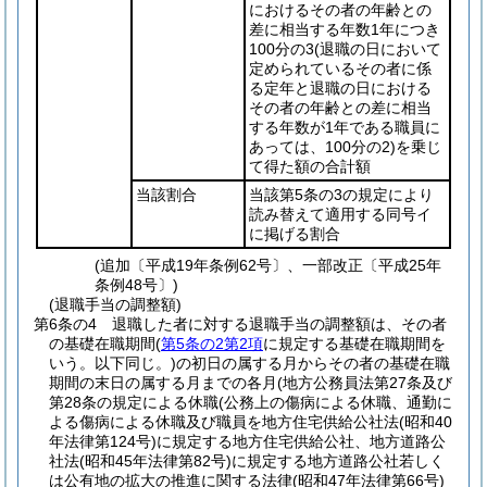
におけるその者の年齢との
差に相当する年数1年につき
100分の3
(退職の日において
定められているその者に係
る定年と退職の日における
その者の年齢との差に相当
する年数が1年である職員に
あっては、100分の2)
を乗じ
て得た額の合計額
当該割合
当該第5条の3の規定により
読み替えて適用する同号イ
に掲げる割合
(追加〔平成19年条例62号〕、一部改正〔平成25年
条例48号〕)
(退職手当の調整額)
第6条の4
退職した者に対する退職手当の調整額は、その者
の基礎在職期間
(
第5条の2第2項
に規定する基礎在職期間を
いう。以下同じ。)
の初日の属する月からその者の基礎在職
期間の末日の属する月までの各月
(地方公務員法第27条及び
第28条の規定による休職
(公務上の傷病による休職、通勤に
よる傷病による休職及び職員を地方住宅供給公社法
(昭和40
年法律第124号)
に規定する地方住宅供給公社、地方道路公
社法
(昭和45年法律第82号)
に規定する地方道路公社若しく
は公有地の拡大の推進に関する法律
(昭和47年法律第66号)