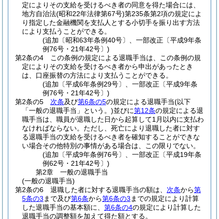
定によりその支給を受けるべき者の同意を得た場合には、
地方自治法
(昭和22年法律第67号)
第235条第2項の規定によ
り指定した金融機関を支払人とする小切手を振り出す方法
により支払うことができる。
(追加〔昭和63年条例40号〕、一部改正〔平成9年条
例76号・21年42号〕)
第2条の4
この条例の規定による退職手当は、この条例の規
定によりその支給を受けるべき者から申出があったとき
は、口座振替の方法により支払うことができる。
(追加〔平成6年条例29号〕、一部改正〔平成9年条
例76号・21年42号〕)
第2条の5
次条
及び
第6条の5
の規定による退職手当
(以下
「一般の退職手当」という。)
並びに
第12条
の規定による退
職手当は、職員が退職した日から起算して1月以内に支払わ
なければならない。
ただし、死亡により退職した者に対す
る退職手当の支給を受けるべき者を確知することができな
い場合その他特別の事情がある場合は、この限りでない。
(追加〔平成9年条例76号〕、一部改正〔平成19年条
例62号・21年42号〕)
第2章
一般の退職手当
(一般の退職手当)
第2条の6
退職した者に対する退職手当の額は、
次条
から
第
5条の3
まで及び
第6条
から
第6条の3
までの規定により計算
した退職手当の基本額に、
第6条の4
の規定により計算した
退職手当の調整額を加えて得た額とする。