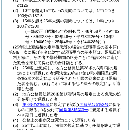
(1)
1年以上10年以下の期間については、1年につき100分
の125
(2)
10年を超え15年以下の期間については、1年につき
100分の137.5
(3)
15年を超え25年未満の期間については、1年につき
100分の200
(一部改正〔昭和45年条例46号・48年58号・49年92
号・59年28号・62年46号・平成3年26号・13年2
号・19年62号・25年48号・令和4年28号〕)
(25年以上勤続後の定年退職等の場合の退職手当の基本額)
第5条
次に掲げる者に対する退職手当の基本額は、退職日給
料月額に、その者の勤続期間の区分ごとに当該区分に応じ
た割合を乗じて得た額の合計額とする。
(1)
25年以上勤続し、地方公務員法第28条の6第1項の規
定により退職した者
(同法第28条の7第1項の期限又は同
条第2項の規定により延長された期限の到来により退職し
た者を含む。)
又はこれに準ずる他の法令の規定により退
職した者
(2)
地方公務員法第28条第1項第4号の規定による免職の処
分を受けて退職した者
(3)
第8条の2第5項
に規定する認定
(
同条第1項第2号
に係る
ものに限る。)
を受けて
同条第8項第3号
に規定する退職す
べき期日に退職した者
(4)
公務上の傷病又は死亡により退職した者
(5)
25年以上勤続し、法律の規定に基づく任期を終えて退