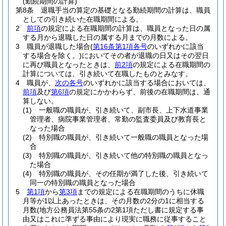
(勤続期間の計算)
第8条
退職手当の算定の基礎となる勤続期間の計算は、職員
としての引き続いた在職期間による。
2
前項
の規定による在職期間の計算は、職員となった日の属
する月から退職した日の属する月までの月数による。
3
職員が退職した場合
(
第16条第1項各号
のいずれかに該当
する場合を除く。)
においてその者が退職の日又はその翌日
に再び職員となったときは、
前2項
の規定による在職期間の
計算については、引き続いて在職したものとみなす。
4
職員が、
次の各号
のいずれかに該当する場合においては、
前項
及び
第6項
の規定にかかわらず、前後の在職期間は、通
算しない。
(1)
一般職の職員が、引き続いて、副市長、上下水道事業
管理者、病院事業管理者、常勤の監査委員及び教育長と
なった場合
(2)
特別職の職員が、引き続いて一般職の職員となった場
合
(3)
特別職の職員が、引き続いて他の特別職の職員となっ
た場合
(4)
特別職の職員が、その任期が満了した後、引き続いて
同一の特別職の職員となった場合
5
第1項
から
第3項
までの規定による在職期間のうちに休職
月等が1以上あったときは、その月数の2分の1に相当する
月数
(地方公務員法第55条の2第1項ただし書に規定する事
由又はこれに準ずる事由により現実に職務に従事すること