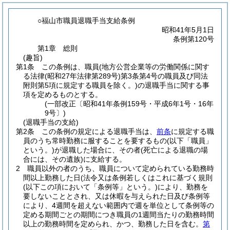
○福山市職員退職手当支給条例
昭和41年5月1日
条例第120号
第1章
総則
(趣旨)
第1条
この条例は、職員
(地方公営企業等の労働関係に関す
る法律
(昭和27年法律第289号)
第3条第4号の職員及び同法
附則第5項に規定する職員を除く。)
の退職手当に関する事
項を定めるものとする。
(一部改正〔昭和41年条例159号・平成6年1号・16年
9号〕)
(退職手当の支給)
第2条
この条例の規定による退職手当は、
前条
に規定する職
員のうち常時勤務に服することを要するもの
(以下「職員」
という。)
が退職した場合に、その者
(死亡による退職の場
合には、その遺族)
に支給する。
2
職員以外の者のうち、職員について定められている勤務時
間以上勤務した日
(法令又は条例若しくはこれに基づく規則
(以下この項において「条例等」という。)
により、勤務を
要しないこととされ、又は休暇を与えられた日及び条例等
により、4週間を超えない範囲内で週を単位として条例等の
定める期間ごとの期間につき職員の1週間当たりの勤務時間
以上の勤務時間を定められ、かつ、勤務した日を含む。
第