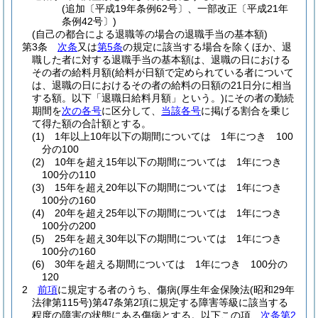
(追加〔平成19年条例62号〕、一部改正〔平成21年
条例42号〕)
(自己の都合による退職等の場合の退職手当の基本額)
第3条
次条
又は
第5条
の規定に該当する場合を除くほか、退
職した者に対する退職手当の基本額は、退職の日における
その者の給料月額
(給料が日額で定められている者について
は、退職の日におけるその者の給料の日額の21日分に相当
する額。以下「退職日給料月額」という。)
にその者の勤続
期間を
次の各号
に区分して、
当該各号
に掲げる割合を乗じ
て得た額の合計額とする。
(1)
1年以上10年以下の期間については 1年につき 100
分の100
(2)
10年を超え15年以下の期間については 1年につき
100分の110
(3)
15年を超え20年以下の期間については 1年につき
100分の160
(4)
20年を超え25年以下の期間については 1年につき
100分の200
(5)
25年を超え30年以下の期間については 1年につき
100分の160
(6)
30年を超える期間については 1年につき 100分の
120
2
前項
に規定する者のうち、傷病
(厚生年金保険法
(昭和29年
法律第115号)
第47条第2項に規定する障害等級に該当する
程度の障害の状態にある傷病とする。以下この項、
次条第2