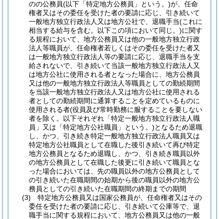
のの公務員
(以下「特定地方公務員」という。)
が、任命
権者又はその委任を受けた者の要請に応じ、引き続いて
一般地方独立行政法人又は地方公社で、退職手当
(これに
相当する給与を含む。以下この項において同じ。)
に関す
る規程において、地方公務員又は他の一般地方独立行政
法人等職員が、任命権者若しくはその委任を受けた者又
は一般地方独立行政法人等の要請に応じ、退職手当を支
給されないで、引き続いて当該一般地方独立行政法人又
は地方公社に使用される者となった場合に、地方公務員
又は他の一般地方独立行政法人等職員としての勤続期間
を当該一般地方独立行政法人又は地方公社に使用される
者としての勤続期間に通算することを定めているものに
使用される者
(役員及び常時勤務に服することを要しない
者を除く。以下それぞれ「特定一般地方独立行政法人職
員」又は「特定地方公社職員」という。)
となるため退職
し、かつ、引き続き特定一般地方独立行政法人職員又は
特定地方公社職員として在職した後引き続いて再び特定
地方公務員となるため退職し、かつ、引き続き職員以外
の地方公務員として在職した後更に引き続いて職員とな
った場合においては、先の職員以外の地方公務員として
の引き続いた在職期間の始期から後の職員以外の地方公
務員としての引き続いた在職期間の終期までの期間
(3)
特定地方公務員又は国家公務員が、任命権者又はその
委任を受けた者の要請に応じ、引き続いて公庫等で、退
職手当に関する規程において、地方公務員又は他の一般