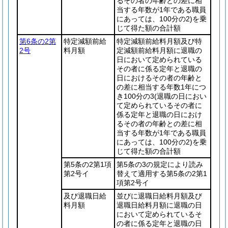
るその者の年齢との差に相
当する年数が1年である職員
にあっては、100分の2)
を乗
じて得た額の合計額
第6条の2第
特定減額前給
特定減額前給料月額及び特
2号
料月額
定減額前給料月額に退職の
日において定められている
その者に係る定年と退職の
日におけるその者の年齢と
の差に相当する年数1年につ
き100分の3
(退職の日におい
て定められているその者に
係る定年と退職の日におけ
るその者の年齢との差に相
当する年数が1年である職員
にあっては、100分の2)
を乗
じて得た額の合計額
第5条の2第1項
第5条の3の規定により読み
第2号イ
替えて適用する第5条の2第1
項第2号イ
及び退職日給
並びに退職日給料月額及び
料月額
退職日給料月額に退職の日
において定められているそ
の者に係る定年と退職の日