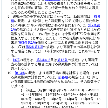
同条第2項の規定により地方公務員としての身分を失ったこ
とを任命権者の要請に応じ特定一般地方独立行政法人職員
となるため退職したこととみなす。
8
退職手当の基本額の算定に当たっては、勤続期間は、
前各
項
の規定により計算した在職期間を12月で除して得た年数
(その年数に1年未満の端数がある場合においては、
第7条第
1項
の規定により退職手当の基本額を計算するときにはその
端数を切り捨て、その他のときには小数点以下2位未満を四
捨五入する。)
とする。
ただし、その在職期間が6月以上1年
未満
(
第3条第1項
(傷病又は死亡による退職に係る部分に限
る。)
又は
第5条第1項
の規定により退職手当の基本額を計算
する場合にあっては、1年未満)
の場合には、これを1年とす
る。
9
前項
の規定は、
第6条の5
又は
第13条
の規定により退職手
当の額を計算する場合における勤続期間の計算については
適用しない。
10
第13条
の規定により退職手当の額を計算する場合におけ
る勤続期間の計算については、
前各項
の規定により計算し
た在職期間に1月未満の端数がある場合には、その端数を切
り捨てる。
(一部改正〔昭和43年条例47号・44年18号・45年33
号・48年58号・58年55号・62年2号・46号・平成3
年26号・4年3号・13年2号・14年4号・16年9号・18
年62号・19年62号・20年41号・21年42号・23年32
号・26年6号・27年25号・30年5号〕)