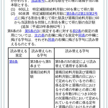
かかわらず、
当該各号
に定める額をその者の退職手当の基
本額とする。
(1)
60以上 特定減額前給料月額に60を乗じて得た額
(2)
60未満 特定減額前給料月額に
第5条の2第1項第2号
イ
に掲げる割合を乗じて得た額及び退職日給料月額に60
から当該割合を控除した割合を乗じて得た額の合計額
(追加〔平成19年条例62号〕)
第6条の3
第5条の3
に規定する者に対する
前2条
の規定の適
用については、
次の表
の左欄に掲げる規定中
同表
の中欄に
掲げる字句は、それぞれ
同表
の右欄に掲げる字句に読み替
えるものとする。
読み替える
読み替えられ
読み替える字句
規定
る字句
第6条
第3条から第5
第5条の3の規定により読み
条まで
替えて適用する第5条
退職日給料月
退職日給料月額及び退職日
額
給料月額に退職の日におい
て定められているその者に
係る定年と退職の日におけ
るその者の年齢との差に相
当する年数1年につき100分
の3
(退職の日において定めら
れているその者に係る定年
と退職の日におけるその者