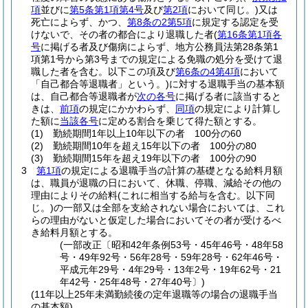
項
並びに
第5条第1項第4号
及び
第2項
において同じ。)
又は
死亡によらず、かつ、
第8条の2第5項
に規定する認定を受
けないで、その者の都合により退職した者
(
第16条第1項各
号
に掲げる者及び傷病によらず、地方公務員法第28条第1
項第1号から第3号までの規定による免職の処分を受けて退
職した者を含む。以下この項及び
第6条の4第4項
において
「自己都合等退職者」という。)
に対する退職手当の基本額
は、自己都合等退職者が
次の各号
に掲げる者に該当すると
きは、
前項
の規定にかかわらず、
同項
の規定により計算し
た額に
当該各号
に定める割合を乗じて得た額とする。
(1)
勤続期間1年以上10年以下の者 100分の60
(2)
勤続期間10年を超え15年以下の者 100分の80
(3)
勤続期間15年を超え19年以下の者 100分の90
3
第1項
の規定による退職手当の計算の基礎となる給料月額
は、職員が退職の日において、休職、停職、減給その他の
理由によりその給料
(これに相当する給与を含む。以下同
じ。)
の一部又は全部を支給されない場合においては、これ
らの理由がないと仮定した場合においてその者が受けるべ
き給料月額とする。
(一部改正〔昭和42年条例53号・45年46号・48年58
号・49年92号・56年28号・59年28号・62年46号・
平成元年29号・4年29号・13年2号・19年62号・21
年42号・25年48号・27年40号〕)
(11年以上25年未満勤続後の定年退職等の場合の退職手当
の基本額)