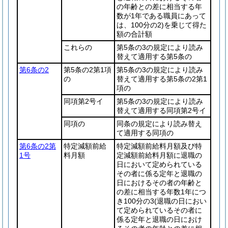
の年齢との差に相当する年
数が1年である職員にあって
は、100分の2)
を乗じて得た
額の合計額
これらの
第5条の3の規定により読み
替えて適用する第5条の
第6条の2
第5条の2第1項
第5条の3の規定により読み
の
替えて適用する第5条の2第1
項の
同項第2号イ
第5条の3の規定により読み
替えて適用する同項第2号イ
同項の
同条の規定により読み替え
て適用する同項の
第6条の2第
特定減額前給
特定減額前給料月額及び特
1号
料月額
定減額前給料月額に退職の
日において定められている
その者に係る定年と退職の
日におけるその者の年齢と
の差に相当する年数1年につ
き100分の3
(退職の日におい
て定められているその者に
係る定年と退職の日におけ