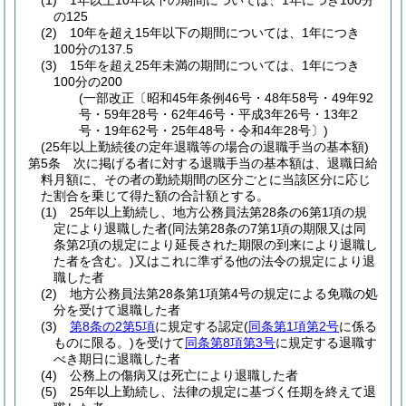
(1)
1年以上10年以下の期間については、1年につき100分
の125
(2)
10年を超え15年以下の期間については、1年につき
100分の137.5
(3)
15年を超え25年未満の期間については、1年につき
100分の200
(一部改正〔昭和45年条例46号・48年58号・49年92
号・59年28号・62年46号・平成3年26号・13年2
号・19年62号・25年48号・令和4年28号〕)
(25年以上勤続後の定年退職等の場合の退職手当の基本額)
第5条
次に掲げる者に対する退職手当の基本額は、退職日給
料月額に、その者の勤続期間の区分ごとに当該区分に応じ
た割合を乗じて得た額の合計額とする。
(1)
25年以上勤続し、地方公務員法第28条の6第1項の規
定により退職した者
(同法第28条の7第1項の期限又は同
条第2項の規定により延長された期限の到来により退職し
た者を含む。)
又はこれに準ずる他の法令の規定により退
職した者
(2)
地方公務員法第28条第1項第4号の規定による免職の処
分を受けて退職した者
(3)
第8条の2第5項
に規定する認定
(
同条第1項第2号
に係る
ものに限る。)
を受けて
同条第8項第3号
に規定する退職す
べき期日に退職した者
(4)
公務上の傷病又は死亡により退職した者
(5)
25年以上勤続し、法律の規定に基づく任期を終えて退