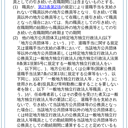
員としての引き続いた在職期間には含まないものとする。
(1)
職員が、
第23条第2項
の規定により退職手当を支給さ
れないで職員以外の地方公務員等となり、引き続いて職
員以外の地方公務員等として在職した後引き続いて職員
となった場合においては、先の職員としての引き続いた
在職期間の始期から職員以外の地方公務員等としての引
き続いた在職期間の終期までの期間
(2)
他の地方公共団体又は特定地方独立行政法人
(以下
「地方公共団体等」という。)
で、退職手当に関する規定
又は退職手当の支給の基準において、当該地方公共団体
等以外の地方公共団体若しくは特定地方独立行政法人の
公務員又は一般地方独立行政法人
(地方独立行政法人法第
8条第1項第5号に規定する一般地方独立行政法人をい
う。以下同じ。)
、地方公社若しくは公庫等
(国家公務員
退職手当法第7条の2第1項に規定する公庫等をいう。以
下同じ。)
(以下「一般地方独立行政法人等」という。)
に
使用される者
(役員及び常時勤務に服することを要しない
者を除く。以下「一般地方独立行政法人等職員」とい
う。)
が、任命権者若しくはその委任を受けた者又は一般
地方独立行政法人等の要請に応じ、退職手当を支給され
ないで、引き続いて当該地方公共団体等の公務員となっ
た場合に、当該地方公共団体等以外の地方公共団体若し
くは特定地方独立行政法人の公務員又は一般地方独立行
政法人等職員としての勤続期間を当該地方公共団体等の
公務員としての勤続期間に通算することと定めているも