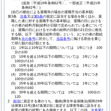
(追加〔平成19年条例62号〕、一部改正〔平成21年
条例42号〕)
(自己の都合による退職等の場合の退職手当の基本額)
第3条
次条
又は
第5条
の規定に該当する場合を除くほか、退
職した者に対する退職手当の基本額は、退職の日における
その者の給料月額
(給料が日額で定められている者について
は、退職の日におけるその者の給料の日額の21日分に相当
する額。以下「退職日給料月額」という。)
にその者の勤続
期間を
次の各号
に区分して、
当該各号
に掲げる割合を乗じ
て得た額の合計額とする。
(1)
1年以上10年以下の期間については 1年につき 100
分の100
(2)
10年を超え15年以下の期間については 1年につき
100分の110
(3)
15年を超え20年以下の期間については 1年につき
100分の160
(4)
20年を超え25年以下の期間については 1年につき
100分の200
(5)
25年を超え30年以下の期間については 1年につき
100分の160
(6)
30年を超える期間については 1年につき 100分の
120
2
前項
に規定する者のうち、傷病
(厚生年金保険法
(昭和29年
法律第115号)
第47条第2項に規定する障害等級に該当する
程度の障害の状態にある傷病とする。以下この項、
次条第2