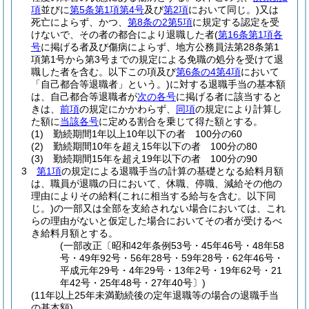
項
並びに
第5条第1項第4号
及び
第2項
において同じ。)
又は
死亡によらず、かつ、
第8条の2第5項
に規定する認定を受
けないで、その者の都合により退職した者
(
第16条第1項各
号
に掲げる者及び傷病によらず、地方公務員法第28条第1
項第1号から第3号までの規定による免職の処分を受けて退
職した者を含む。以下この項及び
第6条の4第4項
において
「自己都合等退職者」という。)
に対する退職手当の基本額
は、自己都合等退職者が
次の各号
に掲げる者に該当すると
きは、
前項
の規定にかかわらず、
同項
の規定により計算し
た額に
当該各号
に定める割合を乗じて得た額とする。
(1)
勤続期間1年以上10年以下の者 100分の60
(2)
勤続期間10年を超え15年以下の者 100分の80
(3)
勤続期間15年を超え19年以下の者 100分の90
3
第1項
の規定による退職手当の計算の基礎となる給料月額
は、職員が退職の日において、休職、停職、減給その他の
理由によりその給料
(これに相当する給与を含む。以下同
じ。)
の一部又は全部を支給されない場合においては、これ
らの理由がないと仮定した場合においてその者が受けるべ
き給料月額とする。
(一部改正〔昭和42年条例53号・45年46号・48年58
号・49年92号・56年28号・59年28号・62年46号・
平成元年29号・4年29号・13年2号・19年62号・21
年42号・25年48号・27年40号〕)
(11年以上25年未満勤続後の定年退職等の場合の退職手当
の基本額)