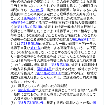
例その他の条例の規定により、この条例の規定による退職
手当を支給しないこととしている退職を除く。)
の日以前の
期間のうち、
次の各号
に掲げる在職期間に該当するもの
(当
該期間中にこの条例の規定による退職手当の支給を受けた
こと又は
第8条第6項
に規定する職員以外の地方公務員等、
同項第4号
に規定する特定一般地方独立行政法人等職員若し
くは
第11条の2第1項
に規定する特定一般地方独立行政法人
役員として退職したことにより退職手当
(これに相当する給
与を含む。)
の支給を受けたことがある場合におけるこれら
の退職手当に係る退職の日以前の期間及び
第16条第1項
若
しくは
第18条第1項
の規定により一般の退職手当等
(一般の
退職手当及び
第12条
の規定による退職手当をいう。以下同
じ。)
の全部を支給しないこととする処分を受けたことによ
り一般の退職手当等の支給を受けなかったことがある場合
における当該一般の退職手当等に係る退職の日以前の期間
(これらの退職の日に職員、
第8条第6項
に規定する職員以外
の地方公務員等、
同項第4号
に規定する特定一般地方独立行
政法人等職員又は
第11条の2第1項
に規定する特定一般地方
独立行政法人役員となったときは、当該退職の日前の期間)
を除く。)
をいう。
(1)
職員としての引き続いた在職期間
(2)
第8条第6項
の規定により職員としての引き続いた在職
期間に含むものとされた職員以外の地方公務員等として
の引き続いた在職期間
(3)
第8条第6項第1号
に規定する再び職員となった者の
同