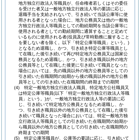
地方独立行政法人等職員が、任命権者若しくはその委任
を受けた者又は一般地方独立行政法人等の要請に応じ、
退職手当を支給されないで、引き続いて当該公庫等に使
用される者となった場合に、地方公務員又は他の一般地
方独立行政法人等職員としての勤続期間を当該公庫等に
使用される者としての勤続期間に通算することと定めて
いるものに使用される者
(役員及び常時勤務に服すること
を要しない者を除く。以下「特定公庫等職員」という。)
となるため退職し、かつ、引き続き特定公庫等職員とし
て在職した後引き続いて再び特定地方公務員又は国家公
務員となるため退職し、かつ、引き続き職員以外の地方
公務員等として在職した後更に引き続いて職員となった
場合においては、先の職員以外の地方公務員等としての
引き続いた在職期間の始期から後の職員以外の地方公務
員等としての引き続いた在職期間の終期までの期間
(4)
特定一般地方独立行政法人職員、特定地方公社職員又
は特定公庫等職員
(以下「特定一般地方独立行政法人等職
員」という。)
が、一般地方独立行政法人等の要請に応
じ、引き続いて特定地方公務員となるため退職し、か
つ、引き続き職員以外の地方公務員として在職した後引
き続いて職員となった場合においては、特定一般地方独
立行政法人等職員としての引き続いた在職期間の始期か
ら職員以外の地方公務員としての引き続いた在職期間の
終期までの期間
(5)
特定公庫等職員が、公庫等の要請に応じ、引き続いて