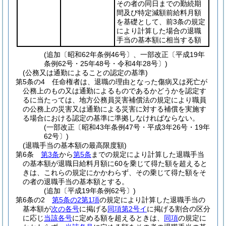
その者の同日までの勤続期
間及び特定減額前給料月額
を基礎として、前3条の規定
により計算した場合の退職
手当の基本額に相当する額
(追加〔昭和62年条例46号〕、一部改正〔平成19年
条例62号・25年48号・令和4年28号〕)
(公務又は通勤によることの認定の基準)
第5条の4
任命権者は、退職の理由となった傷病又は死亡が
公務上のもの又は通勤によるものであるかどうかを認定す
るに当たっては、地方公務員災害補償法の規定により職員
の公務上の災害又は通勤による災害に対する補償を実施す
る場合における認定の基準に準拠しなければならない。
(一部改正〔昭和43年条例47号・平成3年26号・19年
62号〕)
(退職手当の基本額の最高限度額)
第6条
第3条
から
第5条
までの規定により計算した退職手当
の基本額が退職日給料月額に60を乗じて得た額を超えると
きは、これらの規定にかかわらず、その乗じて得た額をそ
の者の退職手当の基本額とする。
(追加〔平成19年条例62号〕)
第6条の2
第5条の2第1項
の規定により計算した退職手当の
基本額が
次の各号
に掲げる
同項第2号イ
に掲げる割合の区分
に応じ
当該各号
に定める額を超えるときは、
同項
の規定に