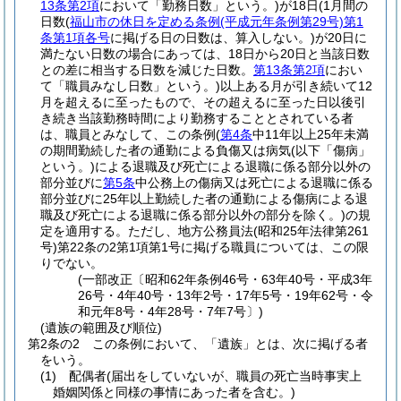
13条第2項
において「勤務日数」という。)
が18日
(1月間の
日数
(
福山市の休日を定める条例
(平成元年条例第29号)
第1
条第1項各号
に掲げる日の日数は、算入しない。)
が20日に
満たない日数の場合にあっては、18日から20日と当該日数
との差に相当する日数を減じた日数。
第13条第2項
におい
て「職員みなし日数」という。)
以上ある月が引き続いて12
月を超えるに至ったもので、その超えるに至った日以後引
き続き当該勤務時間により勤務することとされている者
は、職員とみなして、この条例
(
第4条
中11年以上25年未満
の期間勤続した者の通勤による負傷又は病気
(以下「傷病」
という。)
による退職及び死亡による退職に係る部分以外の
部分並びに
第5条
中公務上の傷病又は死亡による退職に係る
部分並びに25年以上勤続した者の通勤による傷病による退
職及び死亡による退職に係る部分以外の部分を除く。)
の規
定を適用する。
ただし、地方公務員法
(昭和25年法律第261
号)
第22条の2第1項第1号に掲げる職員については、この限
りでない。
(一部改正〔昭和62年条例46号・63年40号・平成3年
26号・4年40号・13年2号・17年5号・19年62号・令
和元年8号・4年28号・7年7号〕)
(遺族の範囲及び順位)
第2条の2
この条例において、「遺族」とは、次に掲げる者
をいう。
(1)
配偶者
(届出をしていないが、職員の死亡当時事実上
婚姻関係と同様の事情にあった者を含む。)