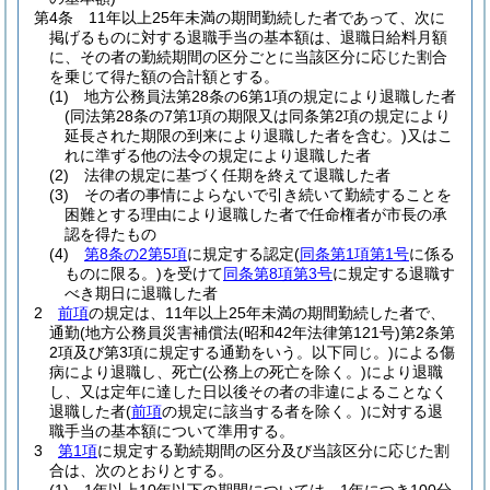
第4条
11年以上25年未満の期間勤続した者であって、次に
掲げるものに対する退職手当の基本額は、退職日給料月額
に、その者の勤続期間の区分ごとに当該区分に応じた割合
を乗じて得た額の合計額とする。
(1)
地方公務員法第28条の6第1項の規定により退職した者
(同法第28条の7第1項の期限又は同条第2項の規定により
延長された期限の到来により退職した者を含む。)
又はこ
れに準ずる他の法令の規定により退職した者
(2)
法律の規定に基づく任期を終えて退職した者
(3)
その者の事情によらないで引き続いて勤続することを
困難とする理由により退職した者で任命権者が市長の承
認を得たもの
(4)
第8条の2第5項
に規定する認定
(
同条第1項第1号
に係る
ものに限る。)
を受けて
同条第8項第3号
に規定する退職す
べき期日に退職した者
2
前項
の規定は、11年以上25年未満の期間勤続した者で、
通勤
(地方公務員災害補償法
(昭和42年法律第121号)
第2条第
2項及び第3項に規定する通勤をいう。以下同じ。)
による傷
病により退職し、死亡
(公務上の死亡を除く。)
により退職
し、又は定年に達した日以後その者の非違によることなく
退職した者
(
前項
の規定に該当する者を除く。)
に対する退
職手当の基本額について準用する。
3
第1項
に規定する勤続期間の区分及び当該区分に応じた割
合は、次のとおりとする。