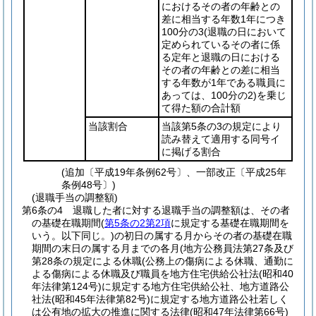
におけるその者の年齢との
差に相当する年数1年につき
100分の3
(退職の日において
定められているその者に係
る定年と退職の日における
その者の年齢との差に相当
する年数が1年である職員に
あっては、100分の2)
を乗じ
て得た額の合計額
当該割合
当該第5条の3の規定により
読み替えて適用する同号イ
に掲げる割合
(追加〔平成19年条例62号〕、一部改正〔平成25年
条例48号〕)
(退職手当の調整額)
第6条の4
退職した者に対する退職手当の調整額は、その者
の基礎在職期間
(
第5条の2第2項
に規定する基礎在職期間を
いう。以下同じ。)
の初日の属する月からその者の基礎在職
期間の末日の属する月までの各月
(地方公務員法第27条及び
第28条の規定による休職
(公務上の傷病による休職、通勤に
よる傷病による休職及び職員を地方住宅供給公社法
(昭和40
年法律第124号)
に規定する地方住宅供給公社、地方道路公
社法
(昭和45年法律第82号)
に規定する地方道路公社若しく
は公有地の拡大の推進に関する法律
(昭和47年法律第66号)