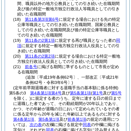
間、職員以外の地方公務員としての引き続いた在職期間
及び後の特定一般地方独立行政法人等職員としての引き
続いた在職期間
(18)
第11条第3項第6号
に規定する場合における先の特定
公庫等職員としての引き続いた在職期間、国家公務員と
しての引き続いた在職期間及び後の特定公庫等職員とし
ての引き続いた在職期間
(19)
第11条の2第1項
に規定する再び職員となった者の
同
項
に規定する特定一般地方独立行政法人役員としての引
き続いた在職期間
(20)
第11条の2第2項
に規定する場合における特定一般地
方独立行政法人役員としての引き続いた在職期間
(21)
前各号
に掲げる期間に準ずるものとして市長が定め
る在職期間
(追加〔平成19年条例62号〕、一部改正〔平成21年
条例42号・令和3年6号〕)
(定年前早期退職者に対する退職手当の基本額に係る特例)
第5条の3
第4条第1項第4号
及び
第5条第1項
(
第1号
及び
第5号
を除く。)
に規定する者のうち、定年に達する日の前日まで
に退職した者であって、その勤続期間が20年以上であり、
かつ、その年齢が退職の日において定められているその者
に係る定年から20年を減じた年齢以上であるものに対する
第4条第1項
、
第5条第1項
及び
前条第1項
の規定の適用につ
いては、
次の表
の左欄に掲げる規定中
同表
の中欄に掲げる
字句は、それぞれ
同表
の右欄に掲げる字句に読み替えるも