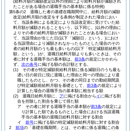
(給料月額の減額改定以外の理由により給料月額が減額され
たことがある場合の退職手当の基本額に係る特例)
第5条の2
退職した者の基礎在職期間中に、給料月額の減額
改定
(給料月額の改定をする条例が制定された場合におい
て、当該条例による改定により当該改定前に受けていた給
料月額が減額されることをいう。以下同じ。)
以外の理由に
よりその者の給料月額が減額されたことがある場合におい
て、当該理由が生じた日
(以下「減額日」という。)
におけ
る当該理由により減額されなかったものとした場合のその
者の給料月額のうち最も多いもの
(以下「特定減額前給料月
額」という。)
が、退職日給料月額よりも多いときは、その
者に対する退職手当の基本額は、
前3条
の規定にかかわら
ず、
次の各号
に掲げる額の合計額とする。
(1)
その者が特定減額前給料月額に係る減額日のうち最も
遅い日の前日に現に退職した理由と同一の理由により退
職したものとし、かつ、その者の同日までの勤続期間及
び特定減額前給料月額を基礎として、
前3条
の規定により
計算した場合の退職手当の基本額に相当する額
(2)
退職日給料月額に、
ア
に掲げる割合から
イ
に掲げる割
合を控除した割合を乗じて得た額
ア
その者に対する退職手当の基本額が
前3条
の規定によ
り計算した額であるものとした場合における当該退職
手当の基本額の退職日給料月額に対する割合
イ
前号
に掲げる額の特定減額前給料月額に対する割合
2
前項
の「基礎在職期間」とは、その者に係る退職
(この条