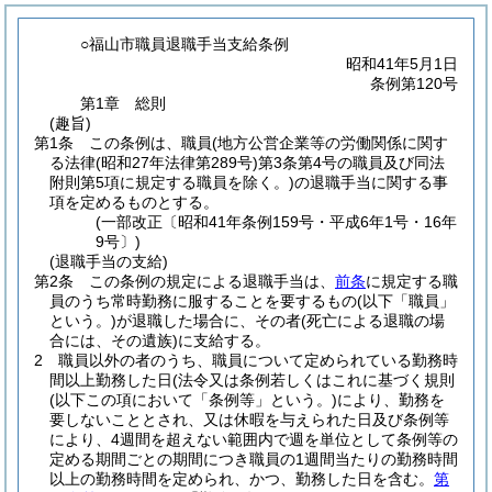
○福山市職員退職手当支給条例
昭和41年5月1日
条例第120号
第1章
総則
(趣旨)
第1条
この条例は、職員
(地方公営企業等の労働関係に関す
る法律
(昭和27年法律第289号)
第3条第4号の職員及び同法
附則第5項に規定する職員を除く。)
の退職手当に関する事
項を定めるものとする。
(一部改正〔昭和41年条例159号・平成6年1号・16年
9号〕)
(退職手当の支給)
第2条
この条例の規定による退職手当は、
前条
に規定する職
員のうち常時勤務に服することを要するもの
(以下「職員」
という。)
が退職した場合に、その者
(死亡による退職の場
合には、その遺族)
に支給する。
2
職員以外の者のうち、職員について定められている勤務時
間以上勤務した日
(法令又は条例若しくはこれに基づく規則
(以下この項において「条例等」という。)
により、勤務を
要しないこととされ、又は休暇を与えられた日及び条例等
により、4週間を超えない範囲内で週を単位として条例等の
定める期間ごとの期間につき職員の1週間当たりの勤務時間
以上の勤務時間を定められ、かつ、勤務した日を含む。
第