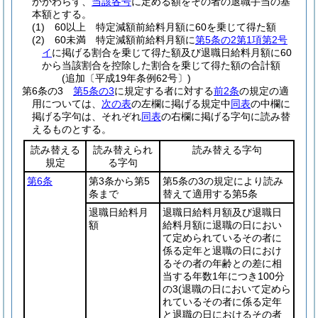
かかわらず、
当該各号
に定める額をその者の退職手当の基
本額とする。
(1)
60以上 特定減額前給料月額に60を乗じて得た額
(2)
60未満 特定減額前給料月額に
第5条の2第1項第2号
イ
に掲げる割合を乗じて得た額及び退職日給料月額に60
から当該割合を控除した割合を乗じて得た額の合計額
(追加〔平成19年条例62号〕)
第6条の3
第5条の3
に規定する者に対する
前2条
の規定の適
用については、
次の表
の左欄に掲げる規定中
同表
の中欄に
掲げる字句は、それぞれ
同表
の右欄に掲げる字句に読み替
えるものとする。
読み替える
読み替えられ
読み替える字句
規定
る字句
第6条
第3条から第5
第5条の3の規定により読み
条まで
替えて適用する第5条
退職日給料月
退職日給料月額及び退職日
額
給料月額に退職の日におい
て定められているその者に
係る定年と退職の日におけ
るその者の年齢との差に相
当する年数1年につき100分
の3
(退職の日において定めら
れているその者に係る定年
と退職の日におけるその者