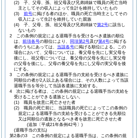
(2)
子、父母、孫、祖父母及び兄弟姉妹で職員の死亡当時
主としてその収入によって生計を維持していたもの
(3)
前号
に掲げる者のほか、職員の死亡当時主としてその
収入によって生計を維持していた親族
(4)
子、父母、孫、祖父母及び兄弟姉妹で
第2号
に該当し
ないもの
2
この条例の規定による退職手当を受けるべき遺族の順位
は、
前項各号
の順位により、
同項第2号
及び
第4号
に掲げる
者のうちにあっては、
当該各号
に掲げる順位による。
この
場合において、父母については、養父母を先にし実父母を
後にし、祖父母については、養父母の父母を先にし実父母
の父母を後にし、父母の養父母を先にし父母の実父母を後
にする。
3
この条例の規定による退職手当の支給を受けるべき遺族に
同順位の者が2人以上ある場合には、その人数によって当該
退職手当を等分して当該各遺族に支給する。
4
次に掲げる者は、この条例の規定による退職手当の支給を
受けることができる遺族としない。
(1)
職員を故意に死亡させた者
(2)
職員の死亡前に、当該職員の死亡によってこの条例の
規定による退職手当の支給を受けることができる先順位
又は同順位の遺族となるべき者を故意に死亡させた者
(追加〔平成21年条例42号〕)
(退職手当の支払)
第2条の3
この条例の規定による退職手当は、この条例の規