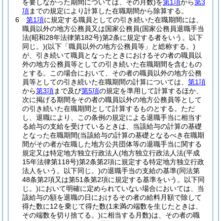
を要しなかった期間については、その月数)
を
第1項
から
第3
項
までの規定により計算した在職期間から除算する。
6
第1項
に規定する職員としての引き続いた在職期間には、
職員以外の地方公務員又は国家公務員
(国家公務員退職手当
法
(昭和28年法律第182号)
第2条に規定する者をいう。以下
同じ。)
(以下「職員以外の地方公務員等」と総称する。)
が、引き続いて職員となったときにおけるその者の職員以
外の地方公務員等としての引き続いた在職期間を含むもの
とする。
この場合において、その者の職員以外の地方公務
員等としての引き続いた在職期間の計算については、
第1項
から
第3項
まで及び
第5項
の規定を準用して計算するほか、
次に掲げる期間をその者の職員以外の地方公務員等として
の引き続いた在職期間として計算するものとする。
ただ
し、退職により、この条例の規定による退職手当に相当す
る給与の支給を受けているときは、当該給与の計算の基礎
となった在職期間
(当該給与の計算の基礎となるべき在職期
間がその者が在職した地方公共団体等の退職手当に関する
規定又は特定地方独立行政法人
(地方独立行政法人法
(平成
15年法律第118号)
第2条第2項に規定する特定地方独立行政
法人をいう。以下同じ。)
の退職手当の支給の基準
(同法第
48条第2項又は第51条第2項に規定する基準をいう。以下同
じ。)
において明確に定められていない場合においては、当
該給与の額を退職の日におけるその者の給料月額で除して
得た数に12を乗じて得た数
(1未満の端数を生じたときは、
その端数を切り捨てる。)
に相当する月数)
は、その者の職