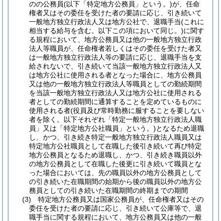
のの公務員
(以下「特定地方公務員」という。)
が、任命
権者又はその委任を受けた者の要請に応じ、引き続いて
一般地方独立行政法人又は地方公社で、退職手当
(これに
相当する給与を含む。以下この項において同じ。)
に関す
る規程において、地方公務員又は他の一般地方独立行政
法人等職員が、任命権者若しくはその委任を受けた者又
は一般地方独立行政法人等の要請に応じ、退職手当を支
給されないで、引き続いて当該一般地方独立行政法人又
は地方公社に使用される者となった場合に、地方公務員
又は他の一般地方独立行政法人等職員としての勤続期間
を当該一般地方独立行政法人又は地方公社に使用される
者としての勤続期間に通算することを定めているものに
使用される者
(役員及び常時勤務に服することを要しない
者を除く。以下それぞれ「特定一般地方独立行政法人職
員」又は「特定地方公社職員」という。)
となるため退職
し、かつ、引き続き特定一般地方独立行政法人職員又は
特定地方公社職員として在職した後引き続いて再び特定
地方公務員となるため退職し、かつ、引き続き職員以外
の地方公務員として在職した後更に引き続いて職員とな
った場合においては、先の職員以外の地方公務員として
の引き続いた在職期間の始期から後の職員以外の地方公
務員としての引き続いた在職期間の終期までの期間
(3)
特定地方公務員又は国家公務員が、任命権者又はその
委任を受けた者の要請に応じ、引き続いて公庫等で、退
職手当に関する規程において、地方公務員又は他の一般