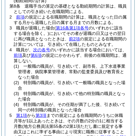
(勤続期間の計算)
第8条
退職手当の算定の基礎となる勤続期間の計算は、職員
としての引き続いた在職期間による。
2
前項
の規定による在職期間の計算は、職員となった日の属
する月から退職した日の属する月までの月数による。
3
職員が退職した場合
(
第16条第1項各号
のいずれかに該当
する場合を除く。)
においてその者が退職の日又はその翌日
に再び職員となったときは、
前2項
の規定による在職期間の
計算については、引き続いて在職したものとみなす。
4
職員が、
次の各号
のいずれかに該当する場合においては、
前項
及び
第6項
の規定にかかわらず、前後の在職期間は、通
算しない。
(1)
一般職の職員が、引き続いて、副市長、上下水道事業
管理者、病院事業管理者、常勤の監査委員及び教育長と
なった場合
(2)
特別職の職員が、引き続いて一般職の職員となった場
合
(3)
特別職の職員が、引き続いて他の特別職の職員となっ
た場合
(4)
特別職の職員が、その任期が満了した後、引き続いて
同一の特別職の職員となった場合
5
第1項
から
第3項
までの規定による在職期間のうちに休職
月等が1以上あったときは、その月数の2分の1に相当する
月数
(地方公務員法第55条の2第1項ただし書に規定する事
由又はこれに準ずる事由により現実に職務に従事すること