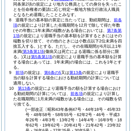
同条第2項の規定により地方公務員としての身分を失ったこ
とを任命権者の要請に応じ特定一般地方独立行政法人職員
となるため退職したこととみなす。
8
退職手当の基本額の算定に当たっては、勤続期間は、
前各
項
の規定により計算した在職期間を12月で除して得た年数
(その年数に1年未満の端数がある場合においては、
第7条第
1項
の規定により退職手当の基本額を計算するときにはその
端数を切り捨て、その他のときには小数点以下2位未満を四
捨五入する。)
とする。
ただし、その在職期間が6月以上1年
未満
(
第3条第1項
(傷病又は死亡による退職に係る部分に限
る。)
又は
第5条第1項
の規定により退職手当の基本額を計算
する場合にあっては、1年未満)
の場合には、これを1年とす
る。
9
前項
の規定は、
第6条の5
又は
第13条
の規定により退職手
当の額を計算する場合における勤続期間の計算については
適用しない。
10
第13条
の規定により退職手当の額を計算する場合におけ
る勤続期間の計算については、
前各項
の規定により計算し
た在職期間に1月未満の端数がある場合には、その端数を切
り捨てる。
(一部改正〔昭和43年条例47号・44年18号・45年33
号・48年58号・58年55号・62年2号・46号・平成3
年26号・4年3号・13年2号・14年4号・16年9号・18
年62号・19年62号・20年41号・21年42号・23年32
号・26年6号・27年25号・30年5号〕)