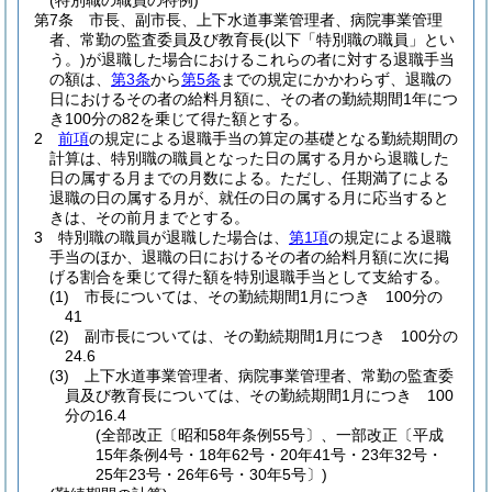
(特別職の職員の特例)
第7条
市長、副市長、上下水道事業管理者、病院事業管理
者、常勤の監査委員及び教育長
(以下「特別職の職員」とい
う。)
が退職した場合におけるこれらの者に対する退職手当
の額は、
第3条
から
第5条
までの規定にかかわらず、退職の
日におけるその者の給料月額に、その者の勤続期間1年につ
き100分の82を乗じて得た額とする。
2
前項
の規定による退職手当の算定の基礎となる勤続期間の
計算は、特別職の職員となった日の属する月から退職した
日の属する月までの月数による。
ただし、任期満了による
退職の日の属する月が、就任の日の属する月に応当すると
きは、その前月までとする。
3
特別職の職員が退職した場合は、
第1項
の規定による退職
手当のほか、退職の日におけるその者の給料月額に次に掲
げる割合を乗じて得た額を特別退職手当として支給する。
(1)
市長については、その勤続期間1月につき 100分の
41
(2)
副市長については、その勤続期間1月につき 100分の
24.6
(3)
上下水道事業管理者、病院事業管理者、常勤の監査委
員及び教育長については、その勤続期間1月につき 100
分の16.4
(全部改正〔昭和58年条例55号〕、一部改正〔平成
15年条例4号・18年62号・20年41号・23年32号・
25年23号・26年6号・30年5号〕)