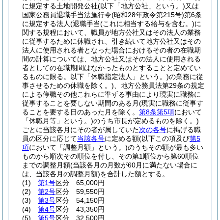
に規定する土地開発公社
(以下「地方公社」という。)
又は
国家公務員退職手当法施行令
(昭和28年政令第215号)
第6条
に規定する法人
(退職手当
(これに相当する給与を含む。)
に
関する規程において、職員が地方公社又はその法人の業務
に従事するために休職され、引き続いて地方公社又はその
法人に使用される者となった場合におけるその者の在職期
間の計算については、地方公社又はその法人に使用される
者としての在職期間はなかったものとすることと定めてい
るものに限る。以下「休職指定法人」という。)
の業務に従
事させるための休職を除く。)
、地方公務員法第29条の規定
による停職その他これらに準ずる事由により現実に職務に
従事することを要しない期間のある月
(現実に職務に従事す
ることを要する日のあった月を除く。
第8条第5項
において
「休職月等」という。)
のうち市長が定めるものを除く。)
ごとに当該各月にその者が属していた
次の各号
に掲げる職
員の区分に応じて
当該各号
に定める額
(以下この項及び
第5
項
において「調整月額」という。)
のうちその額が最も多い
ものから順次その順位を付し、その第1順位から第60順位
までの調整月額
(当該各月の月数が60月に満たない場合に
は、当該各月の調整月額)
を合計した額とする。
(1)
第1号
区分 65,000円
(2)
第2号
区分 59,550円
(3)
第3号
区分 54,150円
(4)
第4号
区分 43,350円
(5)
第5号
区分 32,500円