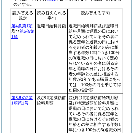
のとする。
読み替える
読み替えられる
読み替える字句
規定
字句
第4条第1項
退職日給料月額
退職日給料月額及び退職日
及び
第5条第
給料月額に退職の日におい
1項
て定められているその者に
係る定年と退職の日におけ
るその者の年齢との差に相
当する年数1年につき100分
の3
(退職の日において定め
られているその者に係る定
年と退職の日におけるその
者の年齢との差に相当する
年数が1年である職員にあっ
ては、100分の2)
を乗じて得
た額の合計額
第5条の2第
及び特定減額前
並びに特定減額前給料月額
1項第1号
給料月額
及び特定減額前給料月額に
退職の日において定められ
ているその者に係る定年と
退職の日におけるその者の
年齢との差に相当する年数1
年につき100分の3
(退職の日