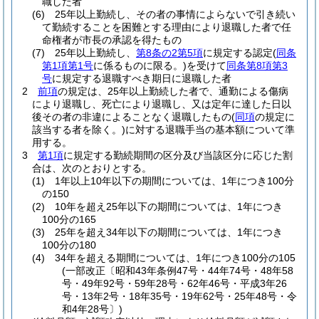
職した者
(6)
25年以上勤続し、その者の事情によらないで引き続い
て勤続することを困難とする理由により退職した者で任
命権者が市長の承認を得たもの
(7)
25年以上勤続し、
第8条の2第5項
に規定する認定
(
同条
第1項第1号
に係るものに限る。)
を受けて
同条第8項第3
号
に規定する退職すべき期日に退職した者
2
前項
の規定は、25年以上勤続した者で、通勤による傷病
により退職し、死亡により退職し、又は定年に達した日以
後その者の非違によることなく退職したもの
(
同項
の規定に
該当する者を除く。)
に対する退職手当の基本額について準
用する。
3
第1項
に規定する勤続期間の区分及び当該区分に応じた割
合は、次のとおりとする。
(1)
1年以上10年以下の期間については、1年につき100分
の150
(2)
10年を超え25年以下の期間については、1年につき
100分の165
(3)
25年を超え34年以下の期間については、1年につき
100分の180
(4)
34年を超える期間については、1年につき100分の105
(一部改正〔昭和43年条例47号・44年74号・48年58
号・49年92号・59年28号・62年46号・平成3年26
号・13年2号・18年35号・19年62号・25年48号・令
和4年28号〕)