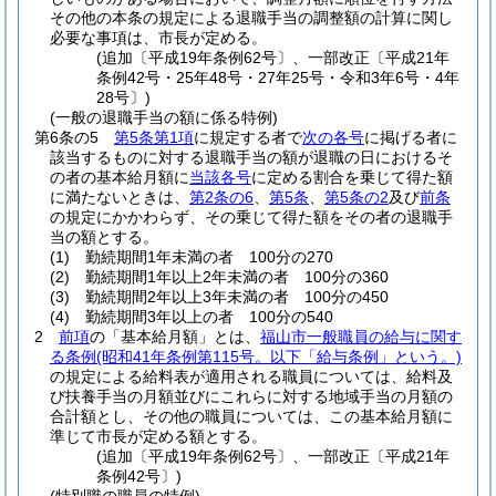
その他の本条の規定による退職手当の調整額の計算に関し
必要な事項は、市長が定める。
(追加〔平成19年条例62号〕、一部改正〔平成21年
条例42号・25年48号・27年25号・令和3年6号・4年
28号〕)
(一般の退職手当の額に係る特例)
第6条の5
第5条第1項
に規定する者で
次の各号
に掲げる者に
該当するものに対する退職手当の額が退職の日におけるそ
の者の基本給月額に
当該各号
に定める割合を乗じて得た額
に満たないときは、
第2条の6
、
第5条
、
第5条の2
及び
前条
の規定にかかわらず、その乗じて得た額をその者の退職手
当の額とする。
(1)
勤続期間1年未満の者 100分の270
(2)
勤続期間1年以上2年未満の者 100分の360
(3)
勤続期間2年以上3年未満の者 100分の450
(4)
勤続期間3年以上の者 100分の540
2
前項
の「基本給月額」とは、
福山市一般職員の給与に関す
る条例
(昭和41年条例第115号。以下「給与条例」という。)
の規定による給料表が適用される職員については、給料及
び扶養手当の月額並びにこれらに対する地域手当の月額の
合計額とし、その他の職員については、この基本給月額に
準じて市長が定める額とする。
(追加〔平成19年条例62号〕、一部改正〔平成21年
条例42号〕)