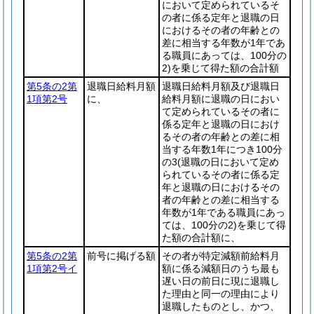
において定められているそ
の者に係る定年と退職の日
におけるその者の年齢との
差に相当する年数が1年であ
る職員にあっては、100分の
2)
を乗じて得た額の合計額
第5条の2第
退職日給料月額
退職日給料月額及び退職日
1項第2号
に、
給料月額に退職の日におい
て定められているその者に
係る定年と退職の日におけ
るその者の年齢との差に相
当する年数1年につき100分
の3
(退職の日において定め
られているその者に係る定
年と退職の日におけるその
者の年齢との差に相当する
年数が1年である職員にあっ
ては、100分の2)
を乗じて得
た額の合計額に、
第5条の2第
前号に掲げる額
その者が特定減額前給料月
1項第2号イ
額に係る減額日のうち最も
遅い日の前日に現に退職し
た理由と同一の理由により
退職したものとし、かつ、