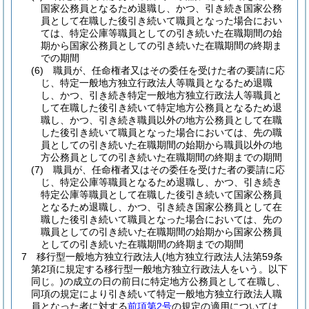
国家公務員となるため退職し、かつ、引き続き国家公務
員として在職した後引き続いて職員となった場合におい
ては、特定公庫等職員としての引き続いた在職期間の始
期から国家公務員としての引き続いた在職期間の終期ま
での期間
(6)
職員が、任命権者又はその委任を受けた者の要請に応
じ、特定一般地方独立行政法人等職員となるため退職
し、かつ、引き続き特定一般地方独立行政法人等職員と
して在職した後引き続いて特定地方公務員となるため退
職し、かつ、引き続き職員以外の地方公務員として在職
した後引き続いて職員となった場合においては、先の職
員としての引き続いた在職期間の始期から職員以外の地
方公務員としての引き続いた在職期間の終期までの期間
(7)
職員が、任命権者又はその委任を受けた者の要請に応
じ、特定公庫等職員となるため退職し、かつ、引き続き
特定公庫等職員として在職した後引き続いて国家公務員
となるため退職し、かつ、引き続き国家公務員として在
職した後引き続いて職員となった場合においては、先の
職員としての引き続いた在職期間の始期から国家公務員
としての引き続いた在職期間の終期までの期間
7
移行型一般地方独立行政法人
(地方独立行政法人法第59条
第2項に規定する移行型一般地方独立行政法人をいう。以下
同じ。)
の成立の日の前日に特定地方公務員として在職し、
同項の規定により引き続いて特定一般地方独立行政法人職
員となった者に対する
前項第2号
の規定の適用については、