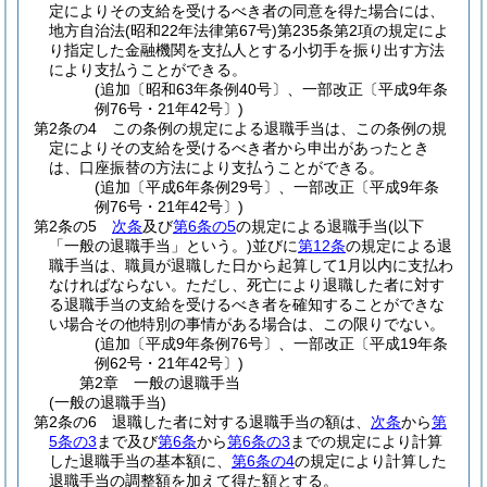
定によりその支給を受けるべき者の同意を得た場合には、
地方自治法
(昭和22年法律第67号)
第235条第2項の規定によ
り指定した金融機関を支払人とする小切手を振り出す方法
により支払うことができる。
(追加〔昭和63年条例40号〕、一部改正〔平成9年条
例76号・21年42号〕)
第2条の4
この条例の規定による退職手当は、この条例の規
定によりその支給を受けるべき者から申出があったとき
は、口座振替の方法により支払うことができる。
(追加〔平成6年条例29号〕、一部改正〔平成9年条
例76号・21年42号〕)
第2条の5
次条
及び
第6条の5
の規定による退職手当
(以下
「一般の退職手当」という。)
並びに
第12条
の規定による退
職手当は、職員が退職した日から起算して1月以内に支払わ
なければならない。
ただし、死亡により退職した者に対す
る退職手当の支給を受けるべき者を確知することができな
い場合その他特別の事情がある場合は、この限りでない。
(追加〔平成9年条例76号〕、一部改正〔平成19年条
例62号・21年42号〕)
第2章
一般の退職手当
(一般の退職手当)
第2条の6
退職した者に対する退職手当の額は、
次条
から
第
5条の3
まで及び
第6条
から
第6条の3
までの規定により計算
した退職手当の基本額に、
第6条の4
の規定により計算した
退職手当の調整額を加えて得た額とする。