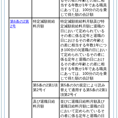
るその者の年齢との差に相
当する年数が1年である職員
にあっては、100分の2)
を乗
じて得た額の合計額
第6条の2第
特定減額前給
特定減額前給料月額及び特
2号
料月額
定減額前給料月額に退職の
日において定められている
その者に係る定年と退職の
日におけるその者の年齢と
の差に相当する年数1年につ
き100分の3
(退職の日におい
て定められているその者に
係る定年と退職の日におけ
るその者の年齢との差に相
当する年数が1年である職員
にあっては、100分の2)
を乗
じて得た額の合計額
第5条の2第1項
第5条の3の規定により読み
第2号イ
替えて適用する第5条の2第1
項第2号イ
及び退職日給
並びに退職日給料月額及び
料月額
退職日給料月額に退職の日
において定められているそ
の者に係る定年と退職の日