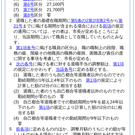
(6)
第6号
区分 27,100円
(7)
第7号
区分 21,700円
(8)
第8号
区分 零
2
退職した者の基礎在職期間に
第5条の2第2項第2号
から
第
21号
までに掲げる期間が含まれる場合における
前項
の規定
の適用については、その者は、市長が定めるところによ
り、当該期間において職員として在職していたものとみな
す。
3
第1項各号
に掲げる職員の区分は、職の職制上の段階、職
務の級、階級その他職員の職務の複雑、困難及び責任の度
に関する事項を考慮して、市長が定める。
4
次の各号
に掲げる者に対する退職手当の調整額は、
第1項
の規定にかかわらず、
当該各号
に定める額とする。
(1)
退職した者のうち自己都合等退職者以外のものでその
勤続期間が1年以上4年以下のもの
第1項
の規定により
計算した額の2分の1に相当する額
(2)
退職した者のうち自己都合等退職者以外のものでその
勤続期間が零のもの 零
(3)
自己都合等退職者でその勤続期間が9年を超え24年以
下のもの
第1項
の規定により計算した額の2分の1に相
当する額
(4)
自己都合等退職者でその勤続期間が9年以下のもの
零
5
前各項
に定めるもののほか、調整月額のうちにその額が等
しいものがある場合において、調整月額に順位を付す方法