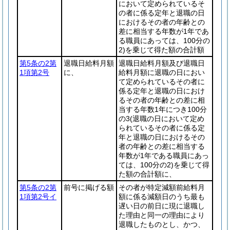
において定められているそ
の者に係る定年と退職の日
におけるその者の年齢との
差に相当する年数が1年であ
る職員にあっては、100分の
2)
を乗じて得た額の合計額
第5条の2第
退職日給料月額
退職日給料月額及び退職日
1項第2号
に、
給料月額に退職の日におい
て定められているその者に
係る定年と退職の日におけ
るその者の年齢との差に相
当する年数1年につき100分
の3
(退職の日において定め
られているその者に係る定
年と退職の日におけるその
者の年齢との差に相当する
年数が1年である職員にあっ
ては、100分の2)
を乗じて得
た額の合計額に、
第5条の2第
前号に掲げる額
その者が特定減額前給料月
1項第2号イ
額に係る減額日のうち最も
遅い日の前日に現に退職し
た理由と同一の理由により
退職したものとし、かつ、