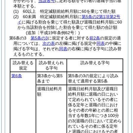
かかわらず、
当該各号
に定める額をその者の退職手当の基
本額とする。
(1)
60以上 特定減額前給料月額に60を乗じて得た額
(2)
60未満 特定減額前給料月額に
第5条の2第1項第2号
イ
に掲げる割合を乗じて得た額及び退職日給料月額に60
から当該割合を控除した割合を乗じて得た額の合計額
(追加〔平成19年条例62号〕)
第6条の3
第5条の3
に規定する者に対する
前2条
の規定の適
用については、
次の表
の左欄に掲げる規定中
同表
の中欄に
掲げる字句は、それぞれ
同表
の右欄に掲げる字句に読み替
えるものとする。
読み替える
読み替えられ
読み替える字句
規定
る字句
第6条
第3条から第5
第5条の3の規定により読み
条まで
替えて適用する第5条
退職日給料月
退職日給料月額及び退職日
額
給料月額に退職の日におい
て定められているその者に
係る定年と退職の日におけ
るその者の年齢との差に相
当する年数1年につき100分
の3
(退職の日において定めら
れているその者に係る定年
と退職の日におけるその者