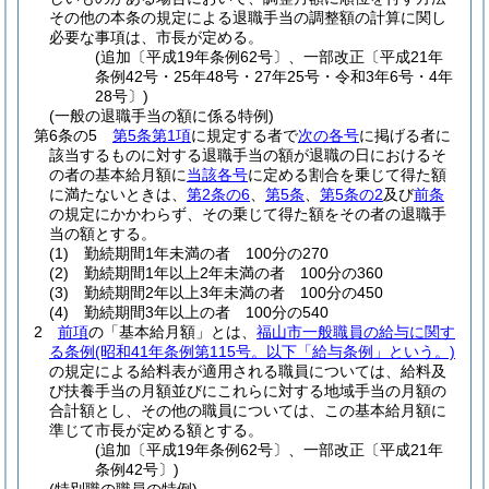
その他の本条の規定による退職手当の調整額の計算に関し
必要な事項は、市長が定める。
(追加〔平成19年条例62号〕、一部改正〔平成21年
条例42号・25年48号・27年25号・令和3年6号・4年
28号〕)
(一般の退職手当の額に係る特例)
第6条の5
第5条第1項
に規定する者で
次の各号
に掲げる者に
該当するものに対する退職手当の額が退職の日におけるそ
の者の基本給月額に
当該各号
に定める割合を乗じて得た額
に満たないときは、
第2条の6
、
第5条
、
第5条の2
及び
前条
の規定にかかわらず、その乗じて得た額をその者の退職手
当の額とする。
(1)
勤続期間1年未満の者 100分の270
(2)
勤続期間1年以上2年未満の者 100分の360
(3)
勤続期間2年以上3年未満の者 100分の450
(4)
勤続期間3年以上の者 100分の540
2
前項
の「基本給月額」とは、
福山市一般職員の給与に関す
る条例
(昭和41年条例第115号。以下「給与条例」という。)
の規定による給料表が適用される職員については、給料及
び扶養手当の月額並びにこれらに対する地域手当の月額の
合計額とし、その他の職員については、この基本給月額に
準じて市長が定める額とする。
(追加〔平成19年条例62号〕、一部改正〔平成21年
条例42号〕)