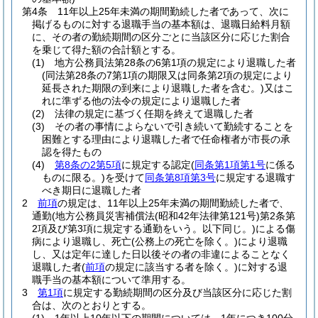
第4条
11年以上25年未満の期間勤続した者であって、次に
掲げるものに対する退職手当の基本額は、退職日給料月額
に、その者の勤続期間の区分ごとに当該区分に応じた割合
を乗じて得た額の合計額とする。
(1)
地方公務員法第28条の6第1項の規定により退職した者
(同法第28条の7第1項の期限又は同条第2項の規定により
延長された期限の到来により退職した者を含む。)
又はこ
れに準ずる他の法令の規定により退職した者
(2)
法律の規定に基づく任期を終えて退職した者
(3)
その者の事情によらないで引き続いて勤続することを
困難とする理由により退職した者で任命権者が市長の承
認を得たもの
(4)
第8条の2第5項
に規定する認定
(
同条第1項第1号
に係る
ものに限る。)
を受けて
同条第8項第3号
に規定する退職す
べき期日に退職した者
2
前項
の規定は、11年以上25年未満の期間勤続した者で、
通勤
(地方公務員災害補償法
(昭和42年法律第121号)
第2条第
2項及び第3項に規定する通勤をいう。以下同じ。)
による傷
病により退職し、死亡
(公務上の死亡を除く。)
により退職
し、又は定年に達した日以後その者の非違によることなく
退職した者
(
前項
の規定に該当する者を除く。)
に対する退
職手当の基本額について準用する。
3
第1項
に規定する勤続期間の区分及び当該区分に応じた割
合は、次のとおりとする。