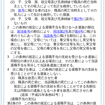
(2)
子、父母、孫、祖父母及び兄弟姉妹で職員の死亡当時
主としてその収入によって生計を維持していたもの
(3)
前号
に掲げる者のほか、職員の死亡当時主としてその
収入によって生計を維持していた親族
(4)
子、父母、孫、祖父母及び兄弟姉妹で
第2号
に該当し
ないもの
2
この条例の規定による退職手当を受けるべき遺族の順位
は、
前項各号
の順位により、
同項第2号
及び
第4号
に掲げる
者のうちにあっては、
当該各号
に掲げる順位による。
この
場合において、父母については、養父母を先にし実父母を
後にし、祖父母については、養父母の父母を先にし実父母
の父母を後にし、父母の養父母を先にし父母の実父母を後
にする。
3
この条例の規定による退職手当の支給を受けるべき遺族に
同順位の者が2人以上ある場合には、その人数によって当該
退職手当を等分して当該各遺族に支給する。
4
次に掲げる者は、この条例の規定による退職手当の支給を
受けることができる遺族としない。
(1)
職員を故意に死亡させた者
(2)
職員の死亡前に、当該職員の死亡によってこの条例の
規定による退職手当の支給を受けることができる先順位
又は同順位の遺族となるべき者を故意に死亡させた者
(追加〔平成21年条例42号〕)
(退職手当の支払)
第2条の3
この条例の規定による退職手当は、この条例の規