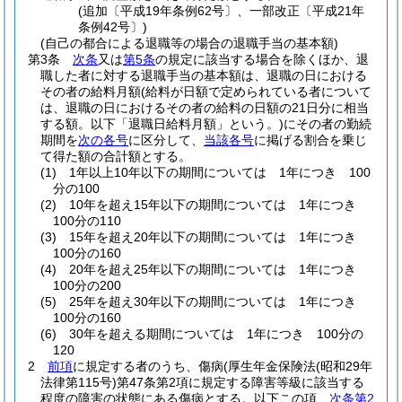
(追加〔平成19年条例62号〕、一部改正〔平成21年
条例42号〕)
(自己の都合による退職等の場合の退職手当の基本額)
第3条
次条
又は
第5条
の規定に該当する場合を除くほか、退
職した者に対する退職手当の基本額は、退職の日における
その者の給料月額
(給料が日額で定められている者について
は、退職の日におけるその者の給料の日額の21日分に相当
する額。以下「退職日給料月額」という。)
にその者の勤続
期間を
次の各号
に区分して、
当該各号
に掲げる割合を乗じ
て得た額の合計額とする。
(1)
1年以上10年以下の期間については 1年につき 100
分の100
(2)
10年を超え15年以下の期間については 1年につき
100分の110
(3)
15年を超え20年以下の期間については 1年につき
100分の160
(4)
20年を超え25年以下の期間については 1年につき
100分の200
(5)
25年を超え30年以下の期間については 1年につき
100分の160
(6)
30年を超える期間については 1年につき 100分の
120
2
前項
に規定する者のうち、傷病
(厚生年金保険法
(昭和29年
法律第115号)
第47条第2項に規定する障害等級に該当する
程度の障害の状態にある傷病とする。以下この項、
次条第2