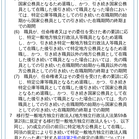
国家公務員となるため退職し、かつ、引き続き国家公務
員として在職した後引き続いて職員となった場合におい
ては、特定公庫等職員としての引き続いた在職期間の始
期から国家公務員としての引き続いた在職期間の終期ま
での期間
(6)
職員が、任命権者又はその委任を受けた者の要請に応
じ、特定一般地方独立行政法人等職員となるため退職
し、かつ、引き続き特定一般地方独立行政法人等職員と
して在職した後引き続いて特定地方公務員となるため退
職し、かつ、引き続き職員以外の地方公務員として在職
した後引き続いて職員となった場合においては、先の職
員としての引き続いた在職期間の始期から職員以外の地
方公務員としての引き続いた在職期間の終期までの期間
(7)
職員が、任命権者又はその委任を受けた者の要請に応
じ、特定公庫等職員となるため退職し、かつ、引き続き
特定公庫等職員として在職した後引き続いて国家公務員
となるため退職し、かつ、引き続き国家公務員として在
職した後引き続いて職員となった場合においては、先の
職員としての引き続いた在職期間の始期から国家公務員
としての引き続いた在職期間の終期までの期間
7
移行型一般地方独立行政法人
(地方独立行政法人法第59条
第2項に規定する移行型一般地方独立行政法人をいう。以下
同じ。)
の成立の日の前日に特定地方公務員として在職し、
同項の規定により引き続いて特定一般地方独立行政法人職
員となった者に対する
前項第2号
の規定の適用については、