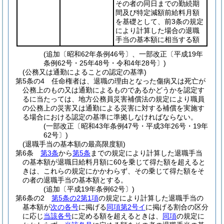
その者の同日までの勤続期
間及び特定減額前給料月額
を基礎として、前3条の規定
により計算した場合の退職
手当の基本額に相当する額
(追加〔昭和62年条例46号〕、一部改正〔平成19年
条例62号・25年48号・令和4年28号〕)
(公務又は通勤によることの認定の基準)
第5条の4
任命権者は、退職の理由となった傷病又は死亡が
公務上のもの又は通勤によるものであるかどうかを認定す
るに当たっては、地方公務員災害補償法の規定により職員
の公務上の災害又は通勤による災害に対する補償を実施す
る場合における認定の基準に準拠しなければならない。
(一部改正〔昭和43年条例47号・平成3年26号・19年
62号〕)
(退職手当の基本額の最高限度額)
第6条
第3条
から
第5条
までの規定により計算した退職手当
の基本額が退職日給料月額に60を乗じて得た額を超えると
きは、これらの規定にかかわらず、その乗じて得た額をそ
の者の退職手当の基本額とする。
(追加〔平成19年条例62号〕)
第6条の2
第5条の2第1項
の規定により計算した退職手当の
基本額が
次の各号
に掲げる
同項第2号イ
に掲げる割合の区分
に応じ
当該各号
に定める額を超えるときは、
同項
の規定に