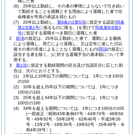
職した者
(6)
25年以上勤続し、その者の事情によらないで引き続い
て勤続することを困難とする理由により退職した者で任
命権者が市長の承認を得たもの
(7)
25年以上勤続し、
第8条の2第5項
に規定する認定
(
同条
第1項第1号
に係るものに限る。)
を受けて
同条第8項第3
号
に規定する退職すべき期日に退職した者
2
前項
の規定は、25年以上勤続した者で、通勤による傷病
により退職し、死亡により退職し、又は定年に達した日以
後その者の非違によることなく退職したもの
(
同項
の規定に
該当する者を除く。)
に対する退職手当の基本額について準
用する。
3
第1項
に規定する勤続期間の区分及び当該区分に応じた割
合は、次のとおりとする。
(1)
1年以上10年以下の期間については、1年につき100分
の150
(2)
10年を超え25年以下の期間については、1年につき
100分の165
(3)
25年を超え34年以下の期間については、1年につき
100分の180
(4)
34年を超える期間については、1年につき100分の105
(一部改正〔昭和43年条例47号・44年74号・48年58
号・49年92号・59年28号・62年46号・平成3年26
号・13年2号・18年35号・19年62号・25年48号・令
和4年28号〕)