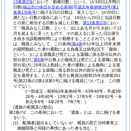
13条第2項
において「勤務日数」という。)
が18日
(1月間の
日数
(
福山市の休日を定める条例
(平成元年条例第29号)
第1
条第1項各号
に掲げる日の日数は、算入しない。)
が20日に
満たない日数の場合にあっては、18日から20日と当該日数
との差に相当する日数を減じた日数。
第13条第2項
におい
て「職員みなし日数」という。)
以上ある月が引き続いて12
月を超えるに至ったもので、その超えるに至った日以後引
き続き当該勤務時間により勤務することとされている者
は、職員とみなして、この条例
(
第4条
中11年以上25年未満
の期間勤続した者の通勤による負傷又は病気
(以下「傷病」
という。)
による退職及び死亡による退職に係る部分以外の
部分並びに
第5条
中公務上の傷病又は死亡による退職に係る
部分並びに25年以上勤続した者の通勤による傷病による退
職及び死亡による退職に係る部分以外の部分を除く。)
の規
定を適用する。
ただし、地方公務員法
(昭和25年法律第261
号)
第22条の2第1項第1号に掲げる職員については、この限
りでない。
(一部改正〔昭和62年条例46号・63年40号・平成3年
26号・4年40号・13年2号・17年5号・19年62号・令
和元年8号・4年28号・7年7号〕)
(遺族の範囲及び順位)
第2条の2
この条例において、「遺族」とは、次に掲げる者
をいう。
(1)
配偶者
(届出をしていないが、職員の死亡当時事実上
婚姻関係と同様の事情にあった者を含む。)