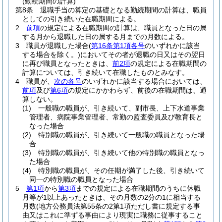
(勤続期間の計算)
第8条
退職手当の算定の基礎となる勤続期間の計算は、職員
としての引き続いた在職期間による。
2
前項
の規定による在職期間の計算は、職員となった日の属
する月から退職した日の属する月までの月数による。
3
職員が退職した場合
(
第16条第1項各号
のいずれかに該当
する場合を除く。)
においてその者が退職の日又はその翌日
に再び職員となったときは、
前2項
の規定による在職期間の
計算については、引き続いて在職したものとみなす。
4
職員が、
次の各号
のいずれかに該当する場合においては、
前項
及び
第6項
の規定にかかわらず、前後の在職期間は、通
算しない。
(1)
一般職の職員が、引き続いて、副市長、上下水道事業
管理者、病院事業管理者、常勤の監査委員及び教育長と
なった場合
(2)
特別職の職員が、引き続いて一般職の職員となった場
合
(3)
特別職の職員が、引き続いて他の特別職の職員となっ
た場合
(4)
特別職の職員が、その任期が満了した後、引き続いて
同一の特別職の職員となった場合
5
第1項
から
第3項
までの規定による在職期間のうちに休職
月等が1以上あったときは、その月数の2分の1に相当する
月数
(地方公務員法第55条の2第1項ただし書に規定する事
由又はこれに準ずる事由により現実に職務に従事すること