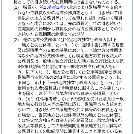
員としての引き続いた在職期間には含まないものとする。
(1)
職員が、
第23条第2項
の規定により退職手当を支給さ
れないで職員以外の地方公務員等となり、引き続いて職
員以外の地方公務員等として在職した後引き続いて職員
となった場合においては、先の職員としての引き続いた
在職期間の始期から職員以外の地方公務員等としての引
き続いた在職期間の終期までの期間
(2)
他の地方公共団体又は特定地方独立行政法人
(以下
「地方公共団体等」という。)
で、退職手当に関する規定
又は退職手当の支給の基準において、当該地方公共団体
等以外の地方公共団体若しくは特定地方独立行政法人の
公務員又は一般地方独立行政法人
(地方独立行政法人法第
8条第1項第5号に規定する一般地方独立行政法人をい
う。以下同じ。)
、地方公社若しくは公庫等
(国家公務員
退職手当法第7条の2第1項に規定する公庫等をいう。以
下同じ。)
(以下「一般地方独立行政法人等」という。)
に
使用される者
(役員及び常時勤務に服することを要しない
者を除く。以下「一般地方独立行政法人等職員」とい
う。)
が、任命権者若しくはその委任を受けた者又は一般
地方独立行政法人等の要請に応じ、退職手当を支給され
ないで、引き続いて当該地方公共団体等の公務員となっ
た場合に、当該地方公共団体等以外の地方公共団体若し
くは特定地方独立行政法人の公務員又は一般地方独立行
政法人等職員としての勤続期間を当該地方公共団体等の
公務員としての勤続期間に通算することと定めているも