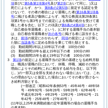
項
並びに
第5条第1項第4号
及び
第2項
において同じ。)
又は
死亡によらず、かつ、
第8条の2第5項
に規定する認定を受
けないで、その者の都合により退職した者
(
第16条第1項各
号
に掲げる者及び傷病によらず、地方公務員法第28条第1
項第1号から第3号までの規定による免職の処分を受けて退
職した者を含む。以下この項及び
第6条の4第4項
において
「自己都合等退職者」という。)
に対する退職手当の基本額
は、自己都合等退職者が
次の各号
に掲げる者に該当すると
きは、
前項
の規定にかかわらず、
同項
の規定により計算し
た額に
当該各号
に定める割合を乗じて得た額とする。
(1)
勤続期間1年以上10年以下の者 100分の60
(2)
勤続期間10年を超え15年以下の者 100分の80
(3)
勤続期間15年を超え19年以下の者 100分の90
3
第1項
の規定による退職手当の計算の基礎となる給料月額
は、職員が退職の日において、休職、停職、減給その他の
理由によりその給料
(これに相当する給与を含む。以下同
じ。)
の一部又は全部を支給されない場合においては、これ
らの理由がないと仮定した場合においてその者が受けるべ
き給料月額とする。
(一部改正〔昭和42年条例53号・45年46号・48年58
号・49年92号・56年28号・59年28号・62年46号・
平成元年29号・4年29号・13年2号・19年62号・21
年42号・25年48号・27年40号〕)
(11年以上25年未満勤続後の定年退職等の場合の退職手当
の基本額)