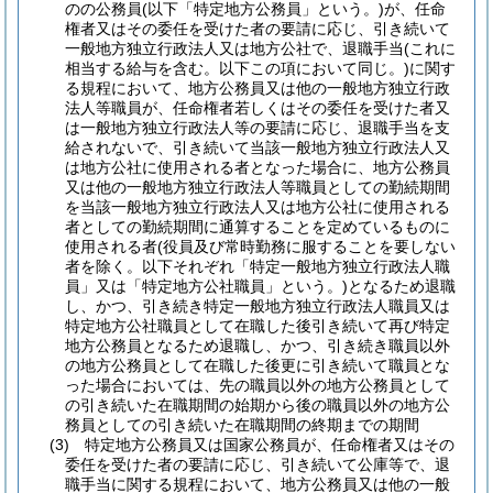
のの公務員
(以下「特定地方公務員」という。)
が、任命
権者又はその委任を受けた者の要請に応じ、引き続いて
一般地方独立行政法人又は地方公社で、退職手当
(これに
相当する給与を含む。以下この項において同じ。)
に関す
る規程において、地方公務員又は他の一般地方独立行政
法人等職員が、任命権者若しくはその委任を受けた者又
は一般地方独立行政法人等の要請に応じ、退職手当を支
給されないで、引き続いて当該一般地方独立行政法人又
は地方公社に使用される者となった場合に、地方公務員
又は他の一般地方独立行政法人等職員としての勤続期間
を当該一般地方独立行政法人又は地方公社に使用される
者としての勤続期間に通算することを定めているものに
使用される者
(役員及び常時勤務に服することを要しない
者を除く。以下それぞれ「特定一般地方独立行政法人職
員」又は「特定地方公社職員」という。)
となるため退職
し、かつ、引き続き特定一般地方独立行政法人職員又は
特定地方公社職員として在職した後引き続いて再び特定
地方公務員となるため退職し、かつ、引き続き職員以外
の地方公務員として在職した後更に引き続いて職員とな
った場合においては、先の職員以外の地方公務員として
の引き続いた在職期間の始期から後の職員以外の地方公
務員としての引き続いた在職期間の終期までの期間
(3)
特定地方公務員又は国家公務員が、任命権者又はその
委任を受けた者の要請に応じ、引き続いて公庫等で、退
職手当に関する規程において、地方公務員又は他の一般