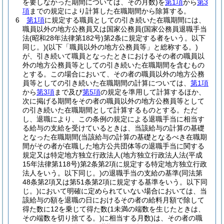
を要しなかった期間については、その月数)
を
第1項
から
第3
項
までの規定により計算した在職期間から除算する。
6
第1項
に規定する職員としての引き続いた在職期間には、
職員以外の地方公務員又は国家公務員
(国家公務員退職手当
法
(昭和28年法律第182号)
第2条に規定する者をいう。以下
同じ。)
(以下「職員以外の地方公務員等」と総称する。)
が、引き続いて職員となったときにおけるその者の職員以
外の地方公務員等としての引き続いた在職期間を含むもの
とする。
この場合において、その者の職員以外の地方公務
員等としての引き続いた在職期間の計算については、
第1項
から
第3項
まで及び
第5項
の規定を準用して計算するほか、
次に掲げる期間をその者の職員以外の地方公務員等として
の引き続いた在職期間として計算するものとする。
ただ
し、退職により、この条例の規定による退職手当に相当す
る給与の支給を受けているときは、当該給与の計算の基礎
となった在職期間
(当該給与の計算の基礎となるべき在職期
間がその者が在職した地方公共団体等の退職手当に関する
規定又は特定地方独立行政法人
(地方独立行政法人法
(平成
15年法律第118号)
第2条第2項に規定する特定地方独立行政
法人をいう。以下同じ。)
の退職手当の支給の基準
(同法第
48条第2項又は第51条第2項に規定する基準をいう。以下同
じ。)
において明確に定められていない場合においては、当
該給与の額を退職の日におけるその者の給料月額で除して
得た数に12を乗じて得た数
(1未満の端数を生じたときは、
その端数を切り捨てる。)
に相当する月数)
は、その者の職