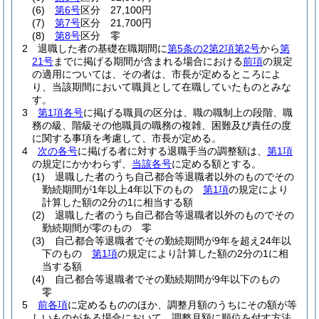
(6)
第6号
区分 27,100円
(7)
第7号
区分 21,700円
(8)
第8号
区分 零
2
退職した者の基礎在職期間に
第5条の2第2項第2号
から
第
21号
までに掲げる期間が含まれる場合における
前項
の規定
の適用については、その者は、市長が定めるところによ
り、当該期間において職員として在職していたものとみな
す。
3
第1項各号
に掲げる職員の区分は、職の職制上の段階、職
務の級、階級その他職員の職務の複雑、困難及び責任の度
に関する事項を考慮して、市長が定める。
4
次の各号
に掲げる者に対する退職手当の調整額は、
第1項
の規定にかかわらず、
当該各号
に定める額とする。
(1)
退職した者のうち自己都合等退職者以外のものでその
勤続期間が1年以上4年以下のもの
第1項
の規定により
計算した額の2分の1に相当する額
(2)
退職した者のうち自己都合等退職者以外のものでその
勤続期間が零のもの 零
(3)
自己都合等退職者でその勤続期間が9年を超え24年以
下のもの
第1項
の規定により計算した額の2分の1に相
当する額
(4)
自己都合等退職者でその勤続期間が9年以下のもの
零
5
前各項
に定めるもののほか、調整月額のうちにその額が等
しいものがある場合において、調整月額に順位を付す方法