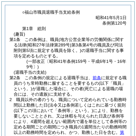
○福山市職員退職手当支給条例
昭和41年5月1日
条例第120号
第1章
総則
(趣旨)
第1条
この条例は、職員
(地方公営企業等の労働関係に関す
る法律
(昭和27年法律第289号)
第3条第4号の職員及び同法
附則第5項に規定する職員を除く。)
の退職手当に関する事
項を定めるものとする。
(一部改正〔昭和41年条例159号・平成6年1号・16年
9号〕)
(退職手当の支給)
第2条
この条例の規定による退職手当は、
前条
に規定する職
員のうち常時勤務に服することを要するもの
(以下「職員」
という。)
が退職した場合に、その者
(死亡による退職の場
合には、その遺族)
に支給する。
2
職員以外の者のうち、職員について定められている勤務時
間以上勤務した日
(法令又は条例若しくはこれに基づく規則
(以下この項において「条例等」という。)
により、勤務を
要しないこととされ、又は休暇を与えられた日及び条例等
により、4週間を超えない範囲内で週を単位として条例等の
定める期間ごとの期間につき職員の1週間当たりの勤務時間
以上の勤務時間を定められ、かつ、勤務した日を含む。
第