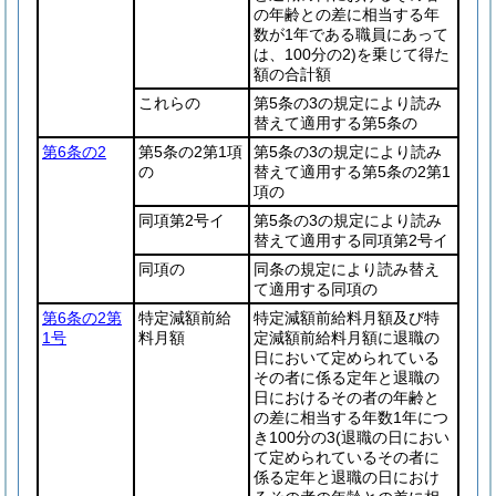
の年齢との差に相当する年
数が1年である職員にあって
は、100分の2)
を乗じて得た
額の合計額
これらの
第5条の3の規定により読み
替えて適用する第5条の
第6条の2
第5条の2第1項
第5条の3の規定により読み
の
替えて適用する第5条の2第1
項の
同項第2号イ
第5条の3の規定により読み
替えて適用する同項第2号イ
同項の
同条の規定により読み替え
て適用する同項の
第6条の2第
特定減額前給
特定減額前給料月額及び特
1号
料月額
定減額前給料月額に退職の
日において定められている
その者に係る定年と退職の
日におけるその者の年齢と
の差に相当する年数1年につ
き100分の3
(退職の日におい
て定められているその者に
係る定年と退職の日におけ