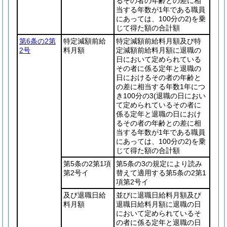
るその者の年齢との差に相
当する年数が1年である職員
にあっては、100分の2)
を乗
じて得た額の合計額
第6条の2第
特定減額前給
特定減額前給料月額及び特
2号
料月額
定減額前給料月額に退職の
日において定められている
その者に係る定年と退職の
日におけるその者の年齢と
の差に相当する年数1年につ
き100分の3
(退職の日におい
て定められているその者に
係る定年と退職の日におけ
るその者の年齢との差に相
当する年数が1年である職員
にあっては、100分の2)
を乗
じて得た額の合計額
第5条の2第1項
第5条の3の規定により読み
第2号イ
替えて適用する第5条の2第1
項第2号イ
及び退職日給
並びに退職日給料月額及び
料月額
退職日給料月額に退職の日
において定められているそ
の者に係る定年と退職の日