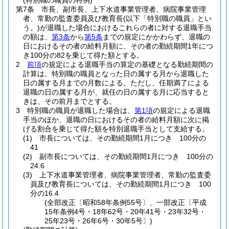
(特別職の職員の特例)
第7条
市長、副市長、上下水道事業管理者、病院事業管理
者、常勤の監査委員及び教育長
(以下「特別職の職員」とい
う。)
が退職した場合におけるこれらの者に対する退職手当
の額は、
第3条
から
第5条
までの規定にかかわらず、退職の
日におけるその者の給料月額に、その者の勤続期間1年につ
き100分の82を乗じて得た額とする。
2
前項
の規定による退職手当の算定の基礎となる勤続期間の
計算は、特別職の職員となった日の属する月から退職した
日の属する月までの月数による。
ただし、任期満了による
退職の日の属する月が、就任の日の属する月に応当すると
きは、その前月までとする。
3
特別職の職員が退職した場合は、
第1項
の規定による退職
手当のほか、退職の日におけるその者の給料月額に次に掲
げる割合を乗じて得た額を特別退職手当として支給する。
(1)
市長については、その勤続期間1月につき 100分の
41
(2)
副市長については、その勤続期間1月につき 100分の
24.6
(3)
上下水道事業管理者、病院事業管理者、常勤の監査委
員及び教育長については、その勤続期間1月につき 100
分の16.4
(全部改正〔昭和58年条例55号〕、一部改正〔平成
15年条例4号・18年62号・20年41号・23年32号・
25年23号・26年6号・30年5号〕)