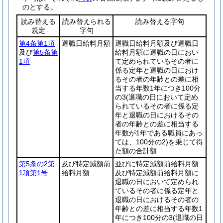
のとする。
読み替える
読み替えられる
読み替える字句
規定
字句
第4条第1項
退職日給料月額
退職日給料月額及び退職日
及び
第5条第
給料月額に退職の日におい
1項
て定められているその者に
係る定年と退職の日におけ
るその者の年齢との差に相
当する年数1年につき100分
の3
(退職の日において定め
られているその者に係る定
年と退職の日におけるその
者の年齢との差に相当する
年数が1年である職員にあっ
ては、100分の2)
を乗じて得
た額の合計額
第5条の2第
及び特定減額前
並びに特定減額前給料月額
1項第1号
給料月額
及び特定減額前給料月額に
退職の日において定められ
ているその者に係る定年と
退職の日におけるその者の
年齢との差に相当する年数1
年につき100分の3
(退職の日