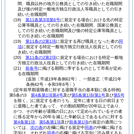
間、職員以外の地方公務員としての引き続いた在職期間
及び後の特定一般地方独立行政法人等職員としての引き
続いた在職期間
(18)
第11条第3項第6号
に規定する場合における先の特定
公庫等職員としての引き続いた在職期間、国家公務員と
しての引き続いた在職期間及び後の特定公庫等職員とし
ての引き続いた在職期間
(19)
第11条の2第1項
に規定する再び職員となった者の
同
項
に規定する特定一般地方独立行政法人役員としての引
き続いた在職期間
(20)
第11条の2第2項
に規定する場合における特定一般地
方独立行政法人役員としての引き続いた在職期間
(21)
前各号
に掲げる期間に準ずるものとして市長が定め
る在職期間
(追加〔平成19年条例62号〕、一部改正〔平成21年
条例42号・令和3年6号〕)
(定年前早期退職者に対する退職手当の基本額に係る特例)
第5条の3
第4条第1項第4号
及び
第5条第1項
(
第1号
及び
第5号
を除く。)
に規定する者のうち、定年に達する日の前日まで
に退職した者であって、その勤続期間が20年以上であり、
かつ、その年齢が退職の日において定められているその者
に係る定年から20年を減じた年齢以上であるものに対する
第4条第1項
、
第5条第1項
及び
前条第1項
の規定の適用につ
いては、
次の表
の左欄に掲げる規定中
同表
の中欄に掲げる
字句は、それぞれ
同表
の右欄に掲げる字句に読み替えるも