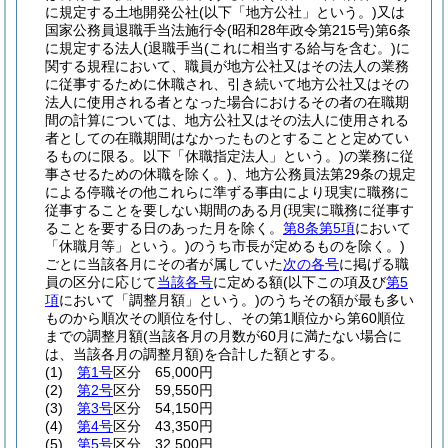
に規定する土地開発公社
(以下「地方公社」という。)
又は
国家公務員退職手当法施行令
(昭和28年政令第215号)
第6条
に規定する法人
(退職手当
(これに相当する給与を含む。)
に
関する規程において、職員が地方公社又はその法人の業務
に従事するために休職され、引き続いて地方公社又はその
法人に使用される者となった場合におけるその者の在職期
間の計算については、地方公社又はその法人に使用される
者としての在職期間はなかったものとすることと定めてい
るものに限る。以下「休職指定法人」という。)
の業務に従
事させるための休職を除く。)
、地方公務員法第29条の規定
による停職その他これらに準ずる事由により現実に職務に
従事することを要しない期間のある月
(現実に職務に従事す
ることを要する日のあった月を除く。
第8条第5項
において
「休職月等」という。)
のうち市長が定めるものを除く。)
ごとに当該各月にその者が属していた
次の各号
に掲げる職
員の区分に応じて
当該各号
に定める額
(以下この項及び
第5
項
において「調整月額」という。)
のうちその額が最も多い
ものから順次その順位を付し、その第1順位から第60順位
までの調整月額
(当該各月の月数が60月に満たない場合に
は、当該各月の調整月額)
を合計した額とする。
(1)
第1号
区分 65,000円
(2)
第2号
区分 59,550円
(3)
第3号
区分 54,150円
(4)
第4号
区分 43,350円
(5)
第5号
区分 32,500円