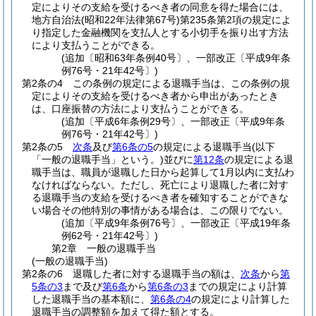
定によりその支給を受けるべき者の同意を得た場合には、
地方自治法
(昭和22年法律第67号)
第235条第2項の規定によ
り指定した金融機関を支払人とする小切手を振り出す方法
により支払うことができる。
(追加〔昭和63年条例40号〕、一部改正〔平成9年条
例76号・21年42号〕)
第2条の4
この条例の規定による退職手当は、この条例の規
定によりその支給を受けるべき者から申出があったとき
は、口座振替の方法により支払うことができる。
(追加〔平成6年条例29号〕、一部改正〔平成9年条
例76号・21年42号〕)
第2条の5
次条
及び
第6条の5
の規定による退職手当
(以下
「一般の退職手当」という。)
並びに
第12条
の規定による退
職手当は、職員が退職した日から起算して1月以内に支払わ
なければならない。
ただし、死亡により退職した者に対す
る退職手当の支給を受けるべき者を確知することができな
い場合その他特別の事情がある場合は、この限りでない。
(追加〔平成9年条例76号〕、一部改正〔平成19年条
例62号・21年42号〕)
第2章
一般の退職手当
(一般の退職手当)
第2条の6
退職した者に対する退職手当の額は、
次条
から
第
5条の3
まで及び
第6条
から
第6条の3
までの規定により計算
した退職手当の基本額に、
第6条の4
の規定により計算した
退職手当の調整額を加えて得た額とする。