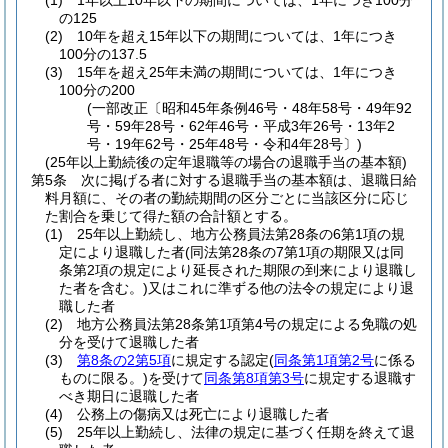
(1)
1年以上10年以下の期間については、1年につき100分
の125
(2)
10年を超え15年以下の期間については、1年につき
100分の137.5
(3)
15年を超え25年未満の期間については、1年につき
100分の200
(一部改正〔昭和45年条例46号・48年58号・49年92
号・59年28号・62年46号・平成3年26号・13年2
号・19年62号・25年48号・令和4年28号〕)
(25年以上勤続後の定年退職等の場合の退職手当の基本額)
第5条
次に掲げる者に対する退職手当の基本額は、退職日給
料月額に、その者の勤続期間の区分ごとに当該区分に応じ
た割合を乗じて得た額の合計額とする。
(1)
25年以上勤続し、地方公務員法第28条の6第1項の規
定により退職した者
(同法第28条の7第1項の期限又は同
条第2項の規定により延長された期限の到来により退職し
た者を含む。)
又はこれに準ずる他の法令の規定により退
職した者
(2)
地方公務員法第28条第1項第4号の規定による免職の処
分を受けて退職した者
(3)
第8条の2第5項
に規定する認定
(
同条第1項第2号
に係る
ものに限る。)
を受けて
同条第8項第3号
に規定する退職す
べき期日に退職した者
(4)
公務上の傷病又は死亡により退職した者
(5)
25年以上勤続し、法律の規定に基づく任期を終えて退