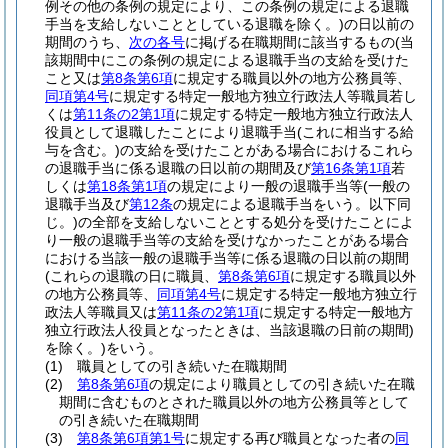
例その他の条例の規定により、この条例の規定による退職
手当を支給しないこととしている退職を除く。)
の日以前の
期間のうち、
次の各号
に掲げる在職期間に該当するもの
(当
該期間中にこの条例の規定による退職手当の支給を受けた
こと又は
第8条第6項
に規定する職員以外の地方公務員等、
同項第4号
に規定する特定一般地方独立行政法人等職員若し
くは
第11条の2第1項
に規定する特定一般地方独立行政法人
役員として退職したことにより退職手当
(これに相当する給
与を含む。)
の支給を受けたことがある場合におけるこれら
の退職手当に係る退職の日以前の期間及び
第16条第1項
若
しくは
第18条第1項
の規定により一般の退職手当等
(一般の
退職手当及び
第12条
の規定による退職手当をいう。以下同
じ。)
の全部を支給しないこととする処分を受けたことによ
り一般の退職手当等の支給を受けなかったことがある場合
における当該一般の退職手当等に係る退職の日以前の期間
(これらの退職の日に職員、
第8条第6項
に規定する職員以外
の地方公務員等、
同項第4号
に規定する特定一般地方独立行
政法人等職員又は
第11条の2第1項
に規定する特定一般地方
独立行政法人役員となったときは、当該退職の日前の期間)
を除く。)
をいう。
(1)
職員としての引き続いた在職期間
(2)
第8条第6項
の規定により職員としての引き続いた在職
期間に含むものとされた職員以外の地方公務員等として
の引き続いた在職期間
(3)
第8条第6項第1号
に規定する再び職員となった者の
同