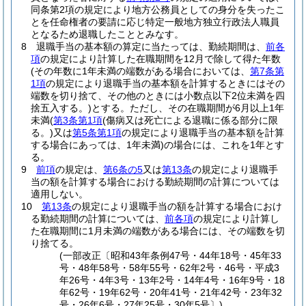
同条第2項の規定により地方公務員としての身分を失ったこ
とを任命権者の要請に応じ特定一般地方独立行政法人職員
となるため退職したこととみなす。
8
退職手当の基本額の算定に当たっては、勤続期間は、
前各
項
の規定により計算した在職期間を12月で除して得た年数
(その年数に1年未満の端数がある場合においては、
第7条第
1項
の規定により退職手当の基本額を計算するときにはその
端数を切り捨て、その他のときには小数点以下2位未満を四
捨五入する。)
とする。
ただし、その在職期間が6月以上1年
未満
(
第3条第1項
(傷病又は死亡による退職に係る部分に限
る。)
又は
第5条第1項
の規定により退職手当の基本額を計算
する場合にあっては、1年未満)
の場合には、これを1年とす
る。
9
前項
の規定は、
第6条の5
又は
第13条
の規定により退職手
当の額を計算する場合における勤続期間の計算については
適用しない。
10
第13条
の規定により退職手当の額を計算する場合におけ
る勤続期間の計算については、
前各項
の規定により計算し
た在職期間に1月未満の端数がある場合には、その端数を切
り捨てる。
(一部改正〔昭和43年条例47号・44年18号・45年33
号・48年58号・58年55号・62年2号・46号・平成3
年26号・4年3号・13年2号・14年4号・16年9号・18
年62号・19年62号・20年41号・21年42号・23年32
号・26年6号・27年25号・30年5号〕)