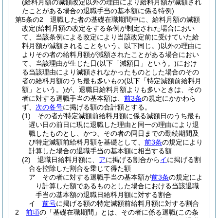
(給料月額の減額改定以外の理由により給料月額が減額され
たことがある場合の退職手当の基本額に係る特例)
第5条の2
退職した者の基礎在職期間中に、給料月額の減額
改定
(給料月額の改定をする条例が制定された場合におい
て、当該条例による改定により当該改定前に受けていた給
料月額が減額されることをいう。以下同じ。)
以外の理由に
よりその者の給料月額が減額されたことがある場合におい
て、当該理由が生じた日
(以下「減額日」という。)
におけ
る当該理由により減額されなかったものとした場合のその
者の給料月額のうち最も多いもの
(以下「特定減額前給料月
額」という。)
が、退職日給料月額よりも多いときは、その
者に対する退職手当の基本額は、
前3条
の規定にかかわら
ず、
次の各号
に掲げる額の合計額とする。
(1)
その者が特定減額前給料月額に係る減額日のうち最も
遅い日の前日に現に退職した理由と同一の理由により退
職したものとし、かつ、その者の同日までの勤続期間及
び特定減額前給料月額を基礎として、
前3条
の規定により
計算した場合の退職手当の基本額に相当する額
(2)
退職日給料月額に、
ア
に掲げる割合から
イ
に掲げる割
合を控除した割合を乗じて得た額
ア
その者に対する退職手当の基本額が
前3条
の規定によ
り計算した額であるものとした場合における当該退職
手当の基本額の退職日給料月額に対する割合
イ
前号
に掲げる額の特定減額前給料月額に対する割合
2
前項
の「基礎在職期間」とは、その者に係る退職
(この条