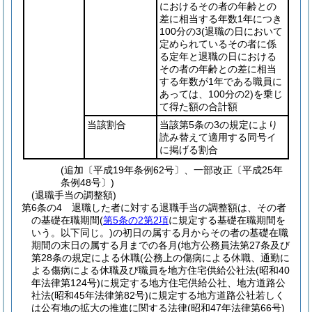
におけるその者の年齢との
差に相当する年数1年につき
100分の3
(退職の日において
定められているその者に係
る定年と退職の日における
その者の年齢との差に相当
する年数が1年である職員に
あっては、100分の2)
を乗じ
て得た額の合計額
当該割合
当該第5条の3の規定により
読み替えて適用する同号イ
に掲げる割合
(追加〔平成19年条例62号〕、一部改正〔平成25年
条例48号〕)
(退職手当の調整額)
第6条の4
退職した者に対する退職手当の調整額は、その者
の基礎在職期間
(
第5条の2第2項
に規定する基礎在職期間を
いう。以下同じ。)
の初日の属する月からその者の基礎在職
期間の末日の属する月までの各月
(地方公務員法第27条及び
第28条の規定による休職
(公務上の傷病による休職、通勤に
よる傷病による休職及び職員を地方住宅供給公社法
(昭和40
年法律第124号)
に規定する地方住宅供給公社、地方道路公
社法
(昭和45年法律第82号)
に規定する地方道路公社若しく
は公有地の拡大の推進に関する法律
(昭和47年法律第66号)