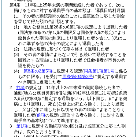
第4条
11年以上25年未満の期間勤続した者であって、次に
掲げるものに対する退職手当の基本額は、退職日給料月額
に、その者の勤続期間の区分ごとに当該区分に応じた割合
を乗じて得た額の合計額とする。
(1)
地方公務員法第28条の6第1項の規定により退職した者
(同法第28条の7第1項の期限又は同条第2項の規定により
延長された期限の到来により退職した者を含む。)
又はこ
れに準ずる他の法令の規定により退職した者
(2)
法律の規定に基づく任期を終えて退職した者
(3)
その者の事情によらないで引き続いて勤続することを
困難とする理由により退職した者で任命権者が市長の承
認を得たもの
(4)
第8条の2第5項
に規定する認定
(
同条第1項第1号
に係る
ものに限る。)
を受けて
同条第8項第3号
に規定する退職す
べき期日に退職した者
2
前項
の規定は、11年以上25年未満の期間勤続した者で、
通勤
(地方公務員災害補償法
(昭和42年法律第121号)
第2条第
2項及び第3項に規定する通勤をいう。以下同じ。)
による傷
病により退職し、死亡
(公務上の死亡を除く。)
により退職
し、又は定年に達した日以後その者の非違によることなく
退職した者
(
前項
の規定に該当する者を除く。)
に対する退
職手当の基本額について準用する。
3
第1項
に規定する勤続期間の区分及び当該区分に応じた割
合は、次のとおりとする。