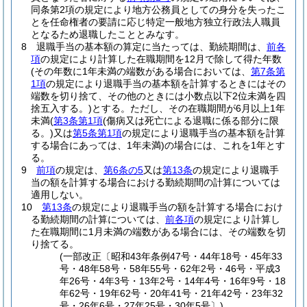
同条第2項の規定により地方公務員としての身分を失ったこ
とを任命権者の要請に応じ特定一般地方独立行政法人職員
となるため退職したこととみなす。
8
退職手当の基本額の算定に当たっては、勤続期間は、
前各
項
の規定により計算した在職期間を12月で除して得た年数
(その年数に1年未満の端数がある場合においては、
第7条第
1項
の規定により退職手当の基本額を計算するときにはその
端数を切り捨て、その他のときには小数点以下2位未満を四
捨五入する。)
とする。
ただし、その在職期間が6月以上1年
未満
(
第3条第1項
(傷病又は死亡による退職に係る部分に限
る。)
又は
第5条第1項
の規定により退職手当の基本額を計算
する場合にあっては、1年未満)
の場合には、これを1年とす
る。
9
前項
の規定は、
第6条の5
又は
第13条
の規定により退職手
当の額を計算する場合における勤続期間の計算については
適用しない。
10
第13条
の規定により退職手当の額を計算する場合におけ
る勤続期間の計算については、
前各項
の規定により計算し
た在職期間に1月未満の端数がある場合には、その端数を切
り捨てる。
(一部改正〔昭和43年条例47号・44年18号・45年33
号・48年58号・58年55号・62年2号・46号・平成3
年26号・4年3号・13年2号・14年4号・16年9号・18
年62号・19年62号・20年41号・21年42号・23年32
号・26年6号・27年25号・30年5号〕)