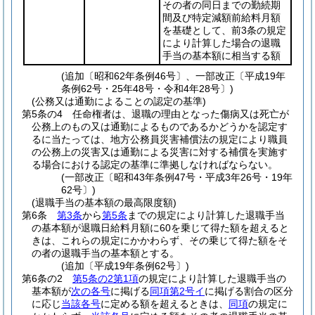
その者の同日までの勤続期
間及び特定減額前給料月額
を基礎として、前3条の規定
により計算した場合の退職
手当の基本額に相当する額
(追加〔昭和62年条例46号〕、一部改正〔平成19年
条例62号・25年48号・令和4年28号〕)
(公務又は通勤によることの認定の基準)
第5条の4
任命権者は、退職の理由となった傷病又は死亡が
公務上のもの又は通勤によるものであるかどうかを認定す
るに当たっては、地方公務員災害補償法の規定により職員
の公務上の災害又は通勤による災害に対する補償を実施す
る場合における認定の基準に準拠しなければならない。
(一部改正〔昭和43年条例47号・平成3年26号・19年
62号〕)
(退職手当の基本額の最高限度額)
第6条
第3条
から
第5条
までの規定により計算した退職手当
の基本額が退職日給料月額に60を乗じて得た額を超えると
きは、これらの規定にかかわらず、その乗じて得た額をそ
の者の退職手当の基本額とする。
(追加〔平成19年条例62号〕)
第6条の2
第5条の2第1項
の規定により計算した退職手当の
基本額が
次の各号
に掲げる
同項第2号イ
に掲げる割合の区分
に応じ
当該各号
に定める額を超えるときは、
同項
の規定に