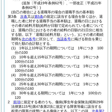
(追加〔平成19年条例62号〕、一部改正〔平成21年
条例42号〕)
(自己の都合による退職等の場合の退職手当の基本額)
第3条
次条
又は
第5条
の規定に該当する場合を除くほか、退
職した者に対する退職手当の基本額は、退職の日における
その者の給料月額
(給料が日額で定められている者について
は、退職の日におけるその者の給料の日額の21日分に相当
する額。以下「退職日給料月額」という。)
にその者の勤続
期間を
次の各号
に区分して、
当該各号
に掲げる割合を乗じ
て得た額の合計額とする。
(1)
1年以上10年以下の期間については 1年につき 100
分の100
(2)
10年を超え15年以下の期間については 1年につき
100分の110
(3)
15年を超え20年以下の期間については 1年につき
100分の160
(4)
20年を超え25年以下の期間については 1年につき
100分の200
(5)
25年を超え30年以下の期間については 1年につき
100分の160
(6)
30年を超える期間については 1年につき 100分の
120
2
前項
に規定する者のうち、傷病
(厚生年金保険法
(昭和29年
法律第115号)
第47条第2項に規定する障害等級に該当する
程度の障害の状態にある傷病とする。以下この項、
次条第2