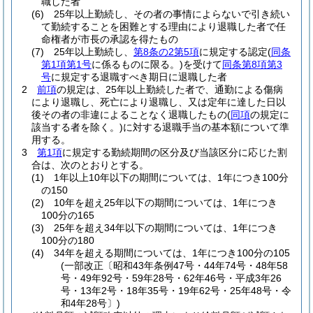
職した者
(6)
25年以上勤続し、その者の事情によらないで引き続い
て勤続することを困難とする理由により退職した者で任
命権者が市長の承認を得たもの
(7)
25年以上勤続し、
第8条の2第5項
に規定する認定
(
同条
第1項第1号
に係るものに限る。)
を受けて
同条第8項第3
号
に規定する退職すべき期日に退職した者
2
前項
の規定は、25年以上勤続した者で、通勤による傷病
により退職し、死亡により退職し、又は定年に達した日以
後その者の非違によることなく退職したもの
(
同項
の規定に
該当する者を除く。)
に対する退職手当の基本額について準
用する。
3
第1項
に規定する勤続期間の区分及び当該区分に応じた割
合は、次のとおりとする。
(1)
1年以上10年以下の期間については、1年につき100分
の150
(2)
10年を超え25年以下の期間については、1年につき
100分の165
(3)
25年を超え34年以下の期間については、1年につき
100分の180
(4)
34年を超える期間については、1年につき100分の105
(一部改正〔昭和43年条例47号・44年74号・48年58
号・49年92号・59年28号・62年46号・平成3年26
号・13年2号・18年35号・19年62号・25年48号・令
和4年28号〕)