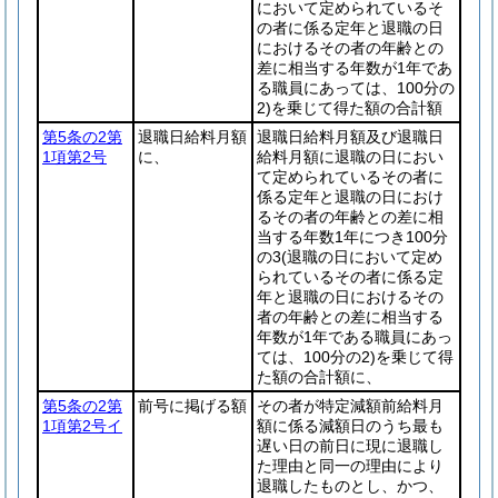
において定められているそ
の者に係る定年と退職の日
におけるその者の年齢との
差に相当する年数が1年であ
る職員にあっては、100分の
2)
を乗じて得た額の合計額
第5条の2第
退職日給料月額
退職日給料月額及び退職日
1項第2号
に、
給料月額に退職の日におい
て定められているその者に
係る定年と退職の日におけ
るその者の年齢との差に相
当する年数1年につき100分
の3
(退職の日において定め
られているその者に係る定
年と退職の日におけるその
者の年齢との差に相当する
年数が1年である職員にあっ
ては、100分の2)
を乗じて得
た額の合計額に、
第5条の2第
前号に掲げる額
その者が特定減額前給料月
1項第2号イ
額に係る減額日のうち最も
遅い日の前日に現に退職し
た理由と同一の理由により
退職したものとし、かつ、