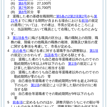
(6)
第6号
区分 27,100円
(7)
第7号
区分 21,700円
(8)
第8号
区分 零
2
退職した者の基礎在職期間に
第5条の2第2項第2号
から
第
21号
までに掲げる期間が含まれる場合における
前項
の規定
の適用については、その者は、市長が定めるところによ
り、当該期間において職員として在職していたものとみな
す。
3
第1項各号
に掲げる職員の区分は、職の職制上の段階、職
務の級、階級その他職員の職務の複雑、困難及び責任の度
に関する事項を考慮して、市長が定める。
4
次の各号
に掲げる者に対する退職手当の調整額は、
第1項
の規定にかかわらず、
当該各号
に定める額とする。
(1)
退職した者のうち自己都合等退職者以外のものでその
勤続期間が1年以上4年以下のもの
第1項
の規定により
計算した額の2分の1に相当する額
(2)
退職した者のうち自己都合等退職者以外のものでその
勤続期間が零のもの 零
(3)
自己都合等退職者でその勤続期間が9年を超え24年以
下のもの
第1項
の規定により計算した額の2分の1に相
当する額
(4)
自己都合等退職者でその勤続期間が9年以下のもの
零
5
前各項
に定めるもののほか、調整月額のうちにその額が等
しいものがある場合において、調整月額に順位を付す方法