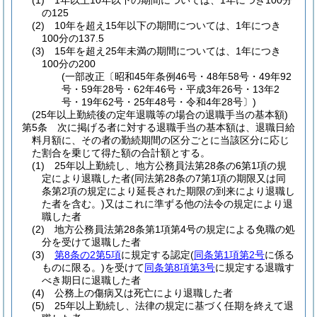
(1)
1年以上10年以下の期間については、1年につき100分
の125
(2)
10年を超え15年以下の期間については、1年につき
100分の137.5
(3)
15年を超え25年未満の期間については、1年につき
100分の200
(一部改正〔昭和45年条例46号・48年58号・49年92
号・59年28号・62年46号・平成3年26号・13年2
号・19年62号・25年48号・令和4年28号〕)
(25年以上勤続後の定年退職等の場合の退職手当の基本額)
第5条
次に掲げる者に対する退職手当の基本額は、退職日給
料月額に、その者の勤続期間の区分ごとに当該区分に応じ
た割合を乗じて得た額の合計額とする。
(1)
25年以上勤続し、地方公務員法第28条の6第1項の規
定により退職した者
(同法第28条の7第1項の期限又は同
条第2項の規定により延長された期限の到来により退職し
た者を含む。)
又はこれに準ずる他の法令の規定により退
職した者
(2)
地方公務員法第28条第1項第4号の規定による免職の処
分を受けて退職した者
(3)
第8条の2第5項
に規定する認定
(
同条第1項第2号
に係る
ものに限る。)
を受けて
同条第8項第3号
に規定する退職す
べき期日に退職した者
(4)
公務上の傷病又は死亡により退職した者
(5)
25年以上勤続し、法律の規定に基づく任期を終えて退