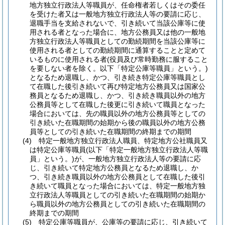
地方独立行政法人等職員が、任命権者若しくはその委任
を受けた者又は一般地方独立行政法人等の要請に応じ、
退職手当を支給されないで、引き続いて当該公庫等に使
用される者となった場合に、地方公務員又は他の一般地
方独立行政法人等職員としての勤続期間を当該公庫等に
使用される者としての勤続期間に通算することと定めて
いるものに使用される者
(役員及び常時勤務に服すること
を要しない者を除く。以下「特定公庫等職員」という。)
となるため退職し、かつ、引き続き特定公庫等職員とし
て在職した後引き続いて再び特定地方公務員又は国家公
務員となるため退職し、かつ、引き続き職員以外の地方
公務員等として在職した後更に引き続いて職員となった
場合においては、先の職員以外の地方公務員等としての
引き続いた在職期間の始期から後の職員以外の地方公務
員等としての引き続いた在職期間の終期までの期間
(4)
特定一般地方独立行政法人職員、特定地方公社職員又
は特定公庫等職員
(以下「特定一般地方独立行政法人等職
員」という。)
が、一般地方独立行政法人等の要請に応
じ、引き続いて特定地方公務員となるため退職し、か
つ、引き続き職員以外の地方公務員として在職した後引
き続いて職員となった場合においては、特定一般地方独
立行政法人等職員としての引き続いた在職期間の始期か
ら職員以外の地方公務員としての引き続いた在職期間の
終期までの期間
(5)
特定公庫等職員が、公庫等の要請に応じ、引き続いて