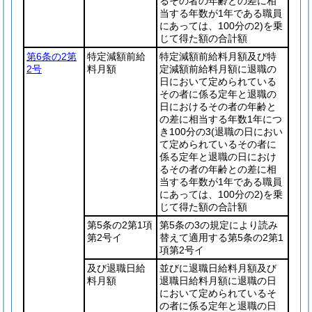
るその者の年齢との差に相
当する年数が1年である職員
にあっては、100分の2)
を乗
じて得た額の合計額
第6条の2第
特定減額前給
特定減額前給料月額及び特
2号
料月額
定減額前給料月額に退職の
日において定められている
その者に係る定年と退職の
日におけるその者の年齢と
の差に相当する年数1年につ
き100分の3
(退職の日におい
て定められているその者に
係る定年と退職の日におけ
るその者の年齢との差に相
当する年数が1年である職員
にあっては、100分の2)
を乗
じて得た額の合計額
第5条の2第1項
第5条の3の規定により読み
第2号イ
替えて適用する第5条の2第1
項第2号イ
及び退職日給
並びに退職日給料月額及び
料月額
退職日給料月額に退職の日
において定められているそ
の者に係る定年と退職の日