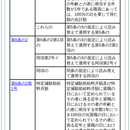
の年齢との差に相当する年
数が1年である職員にあって
は、100分の2)
を乗じて得た
額の合計額
これらの
第5条の3の規定により読み
替えて適用する第5条の
第6条の2
第5条の2第1項
第5条の3の規定により読み
の
替えて適用する第5条の2第1
項の
同項第2号イ
第5条の3の規定により読み
替えて適用する同項第2号イ
同項の
同条の規定により読み替え
て適用する同項の
第6条の2第
特定減額前給
特定減額前給料月額及び特
1号
料月額
定減額前給料月額に退職の
日において定められている
その者に係る定年と退職の
日におけるその者の年齢と
の差に相当する年数1年につ
き100分の3
(退職の日におい
て定められているその者に
係る定年と退職の日におけ