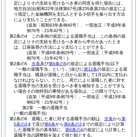
定によりその支給を受けるべき者の同意を得た場合には、
地方自治法
(昭和22年法律第67号)
第235条第2項の規定によ
り指定した金融機関を支払人とする小切手を振り出す方法
により支払うことができる。
(追加〔昭和63年条例40号〕、一部改正〔平成9年条
例76号・21年42号〕)
第2条の4
この条例の規定による退職手当は、この条例の規
定によりその支給を受けるべき者から申出があったとき
は、口座振替の方法により支払うことができる。
(追加〔平成6年条例29号〕、一部改正〔平成9年条
例76号・21年42号〕)
第2条の5
次条
及び
第6条の5
の規定による退職手当
(以下
「一般の退職手当」という。)
並びに
第12条
の規定による退
職手当は、職員が退職した日から起算して1月以内に支払わ
なければならない。
ただし、死亡により退職した者に対す
る退職手当の支給を受けるべき者を確知することができな
い場合その他特別の事情がある場合は、この限りでない。
(追加〔平成9年条例76号〕、一部改正〔平成19年条
例62号・21年42号〕)
第2章
一般の退職手当
(一般の退職手当)
第2条の6
退職した者に対する退職手当の額は、
次条
から
第
5条の3
まで及び
第6条
から
第6条の3
までの規定により計算
した退職手当の基本額に、
第6条の4
の規定により計算した
退職手当の調整額を加えて得た額とする。