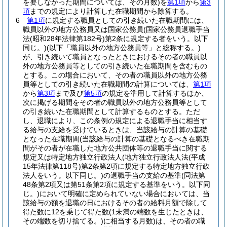
を要しなかった期間については、その月数)
を
第1項
から
第3
項
までの規定により計算した在職期間から除算する。
6
第1項
に規定する職員としての引き続いた在職期間には、
職員以外の地方公務員又は国家公務員
(国家公務員退職手当
法
(昭和28年法律第182号)
第2条に規定する者をいう。以下
同じ。)
(以下「職員以外の地方公務員等」と総称する。)
が、引き続いて職員となったときにおけるその者の職員以
外の地方公務員等としての引き続いた在職期間を含むもの
とする。
この場合において、その者の職員以外の地方公務
員等としての引き続いた在職期間の計算については、
第1項
から
第3項
まで及び
第5項
の規定を準用して計算するほか、
次に掲げる期間をその者の職員以外の地方公務員等として
の引き続いた在職期間として計算するものとする。
ただ
し、退職により、この条例の規定による退職手当に相当す
る給与の支給を受けているときは、当該給与の計算の基礎
となった在職期間
(当該給与の計算の基礎となるべき在職期
間がその者が在職した地方公共団体等の退職手当に関する
規定又は特定地方独立行政法人
(地方独立行政法人法
(平成
15年法律第118号)
第2条第2項に規定する特定地方独立行政
法人をいう。以下同じ。)
の退職手当の支給の基準
(同法第
48条第2項又は第51条第2項に規定する基準をいう。以下同
じ。)
において明確に定められていない場合においては、当
該給与の額を退職の日におけるその者の給料月額で除して
得た数に12を乗じて得た数
(1未満の端数を生じたときは、
その端数を切り捨てる。)
に相当する月数)
は、その者の職