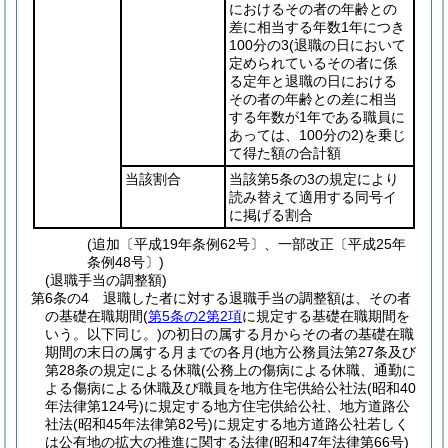
におけるその者の年齢との
差に相当する年数1年につき
100分の3
(退職の日において
定められているその者に係
る定年と退職の日における
その者の年齢との差に相当
する年数が1年である職員に
あっては、100分の2)
を乗じ
て得た額の合計額
当該割合
当該第5条の3の規定により
読み替えて適用する同号イ
に掲げる割合
(追加〔平成19年条例62号〕、一部改正〔平成25年
条例48号〕)
(退職手当の調整額)
第6条の4
退職した者に対する退職手当の調整額は、その者
の基礎在職期間
(
第5条の2第2項
に規定する基礎在職期間を
いう。以下同じ。)
の初日の属する月からその者の基礎在職
期間の末日の属する月までの各月
(地方公務員法第27条及び
第28条の規定による休職
(公務上の傷病による休職、通勤に
よる傷病による休職及び職員を地方住宅供給公社法
(昭和40
年法律第124号)
に規定する地方住宅供給公社、地方道路公
社法
(昭和45年法律第82号)
に規定する地方道路公社若しく
は公有地の拡大の推進に関する法律
(昭和47年法律第66号)