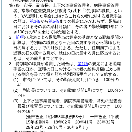
(特別職の職員の特例)
第7条
市長、副市長、上下水道事業管理者、病院事業管理
者、常勤の監査委員及び教育長
(以下「特別職の職員」とい
う。)
が退職した場合におけるこれらの者に対する退職手当
の額は、
第3条
から
第5条
までの規定にかかわらず、退職の
日におけるその者の給料月額に、その者の勤続期間1年につ
き100分の82を乗じて得た額とする。
2
前項
の規定による退職手当の算定の基礎となる勤続期間の
計算は、特別職の職員となった日の属する月から退職した
日の属する月までの月数による。
ただし、任期満了による
退職の日の属する月が、就任の日の属する月に応当すると
きは、その前月までとする。
3
特別職の職員が退職した場合は、
第1項
の規定による退職
手当のほか、退職の日におけるその者の給料月額に次に掲
げる割合を乗じて得た額を特別退職手当として支給する。
(1)
市長については、その勤続期間1月につき 100分の
41
(2)
副市長については、その勤続期間1月につき 100分の
24.6
(3)
上下水道事業管理者、病院事業管理者、常勤の監査委
員及び教育長については、その勤続期間1月につき 100
分の16.4
(全部改正〔昭和58年条例55号〕、一部改正〔平成
15年条例4号・18年62号・20年41号・23年32号・
25年23号・26年6号・30年5号〕)