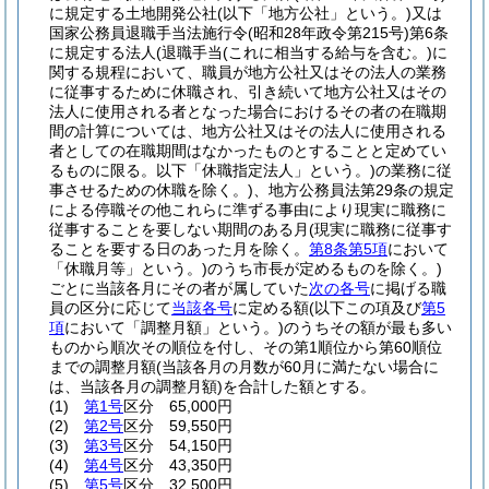
に規定する土地開発公社
(以下「地方公社」という。)
又は
国家公務員退職手当法施行令
(昭和28年政令第215号)
第6条
に規定する法人
(退職手当
(これに相当する給与を含む。)
に
関する規程において、職員が地方公社又はその法人の業務
に従事するために休職され、引き続いて地方公社又はその
法人に使用される者となった場合におけるその者の在職期
間の計算については、地方公社又はその法人に使用される
者としての在職期間はなかったものとすることと定めてい
るものに限る。以下「休職指定法人」という。)
の業務に従
事させるための休職を除く。)
、地方公務員法第29条の規定
による停職その他これらに準ずる事由により現実に職務に
従事することを要しない期間のある月
(現実に職務に従事す
ることを要する日のあった月を除く。
第8条第5項
において
「休職月等」という。)
のうち市長が定めるものを除く。)
ごとに当該各月にその者が属していた
次の各号
に掲げる職
員の区分に応じて
当該各号
に定める額
(以下この項及び
第5
項
において「調整月額」という。)
のうちその額が最も多い
ものから順次その順位を付し、その第1順位から第60順位
までの調整月額
(当該各月の月数が60月に満たない場合に
は、当該各月の調整月額)
を合計した額とする。
(1)
第1号
区分 65,000円
(2)
第2号
区分 59,550円
(3)
第3号
区分 54,150円
(4)
第4号
区分 43,350円
(5)
第5号
区分 32,500円