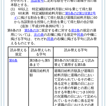
かかわらず、
当該各号
に定める額をその者の退職手当の基
本額とする。
(1)
60以上 特定減額前給料月額に60を乗じて得た額
(2)
60未満 特定減額前給料月額に
第5条の2第1項第2号
イ
に掲げる割合を乗じて得た額及び退職日給料月額に60
から当該割合を控除した割合を乗じて得た額の合計額
(追加〔平成19年条例62号〕)
第6条の3
第5条の3
に規定する者に対する
前2条
の規定の適
用については、
次の表
の左欄に掲げる規定中
同表
の中欄に
掲げる字句は、それぞれ
同表
の右欄に掲げる字句に読み替
えるものとする。
読み替える
読み替えられ
読み替える字句
規定
る字句
第6条
第3条から第5
第5条の3の規定により読み
条まで
替えて適用する第5条
退職日給料月
退職日給料月額及び退職日
額
給料月額に退職の日におい
て定められているその者に
係る定年と退職の日におけ
るその者の年齢との差に相
当する年数1年につき100分
の3
(退職の日において定めら
れているその者に係る定年
と退職の日におけるその者