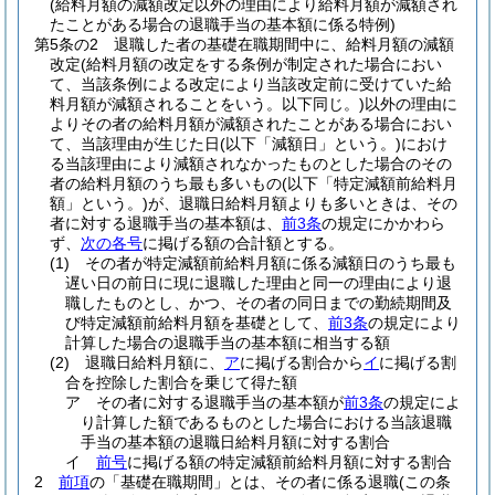
(給料月額の減額改定以外の理由により給料月額が減額され
たことがある場合の退職手当の基本額に係る特例)
第5条の2
退職した者の基礎在職期間中に、給料月額の減額
改定
(給料月額の改定をする条例が制定された場合におい
て、当該条例による改定により当該改定前に受けていた給
料月額が減額されることをいう。以下同じ。)
以外の理由に
よりその者の給料月額が減額されたことがある場合におい
て、当該理由が生じた日
(以下「減額日」という。)
におけ
る当該理由により減額されなかったものとした場合のその
者の給料月額のうち最も多いもの
(以下「特定減額前給料月
額」という。)
が、退職日給料月額よりも多いときは、その
者に対する退職手当の基本額は、
前3条
の規定にかかわら
ず、
次の各号
に掲げる額の合計額とする。
(1)
その者が特定減額前給料月額に係る減額日のうち最も
遅い日の前日に現に退職した理由と同一の理由により退
職したものとし、かつ、その者の同日までの勤続期間及
び特定減額前給料月額を基礎として、
前3条
の規定により
計算した場合の退職手当の基本額に相当する額
(2)
退職日給料月額に、
ア
に掲げる割合から
イ
に掲げる割
合を控除した割合を乗じて得た額
ア
その者に対する退職手当の基本額が
前3条
の規定によ
り計算した額であるものとした場合における当該退職
手当の基本額の退職日給料月額に対する割合
イ
前号
に掲げる額の特定減額前給料月額に対する割合
2
前項
の「基礎在職期間」とは、その者に係る退職
(この条