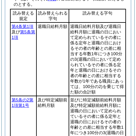
のとする。
読み替える
読み替えられる
読み替える字句
規定
字句
第4条第1項
退職日給料月額
退職日給料月額及び退職日
及び
第5条第
給料月額に退職の日におい
1項
て定められているその者に
係る定年と退職の日におけ
るその者の年齢との差に相
当する年数1年につき100分
の3
(退職の日において定め
られているその者に係る定
年と退職の日におけるその
者の年齢との差に相当する
年数が1年である職員にあっ
ては、100分の2)
を乗じて得
た額の合計額
第5条の2第
及び特定減額前
並びに特定減額前給料月額
1項第1号
給料月額
及び特定減額前給料月額に
退職の日において定められ
ているその者に係る定年と
退職の日におけるその者の
年齢との差に相当する年数1
年につき100分の3
(退職の日