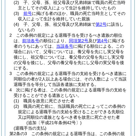
(2)
子、父母、孫、祖父母及び兄弟姉妹で職員の死亡当時
主としてその収入によって生計を維持していたもの
(3)
前号
に掲げる者のほか、職員の死亡当時主としてその
収入によって生計を維持していた親族
(4)
子、父母、孫、祖父母及び兄弟姉妹で
第2号
に該当し
ないもの
2
この条例の規定による退職手当を受けるべき遺族の順位
は、
前項各号
の順位により、
同項第2号
及び
第4号
に掲げる
者のうちにあっては、
当該各号
に掲げる順位による。
この
場合において、父母については、養父母を先にし実父母を
後にし、祖父母については、養父母の父母を先にし実父母
の父母を後にし、父母の養父母を先にし父母の実父母を後
にする。
3
この条例の規定による退職手当の支給を受けるべき遺族に
同順位の者が2人以上ある場合には、その人数によって当該
退職手当を等分して当該各遺族に支給する。
4
次に掲げる者は、この条例の規定による退職手当の支給を
受けることができる遺族としない。
(1)
職員を故意に死亡させた者
(2)
職員の死亡前に、当該職員の死亡によってこの条例の
規定による退職手当の支給を受けることができる先順位
又は同順位の遺族となるべき者を故意に死亡させた者
(追加〔平成21年条例42号〕)
(退職手当の支払)
第2条の3
この条例の規定による退職手当は、この条例の規