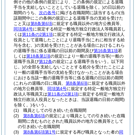
例その他の条例の規定により、この条例の規定による退職
手当を支給しないこととしている退職を除く。)
の日以前の
期間のうち、
次の各号
に掲げる在職期間に該当するもの
(当
該期間中にこの条例の規定による退職手当の支給を受けた
こと又は
第8条第6項
に規定する職員以外の地方公務員等、
同項第4号
に規定する特定一般地方独立行政法人等職員若し
くは
第11条の2第1項
に規定する特定一般地方独立行政法人
役員として退職したことにより退職手当
(これに相当する給
与を含む。)
の支給を受けたことがある場合におけるこれら
の退職手当に係る退職の日以前の期間及び
第16条第1項
若
しくは
第18条第1項
の規定により一般の退職手当等
(一般の
退職手当及び
第12条
の規定による退職手当をいう。以下同
じ。)
の全部を支給しないこととする処分を受けたことによ
り一般の退職手当等の支給を受けなかったことがある場合
における当該一般の退職手当等に係る退職の日以前の期間
(これらの退職の日に職員、
第8条第6項
に規定する職員以外
の地方公務員等、
同項第4号
に規定する特定一般地方独立行
政法人等職員又は
第11条の2第1項
に規定する特定一般地方
独立行政法人役員となったときは、当該退職の日前の期間)
を除く。)
をいう。
(1)
職員としての引き続いた在職期間
(2)
第8条第6項
の規定により職員としての引き続いた在職
期間に含むものとされた職員以外の地方公務員等として
の引き続いた在職期間
(3)
第8条第6項第1号
に規定する再び職員となった者の
同