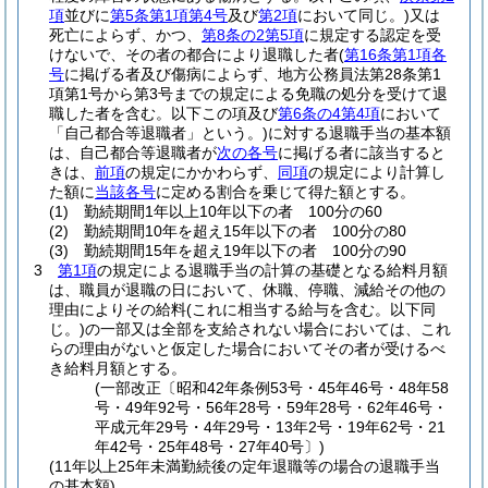
項
並びに
第5条第1項第4号
及び
第2項
において同じ。)
又は
死亡によらず、かつ、
第8条の2第5項
に規定する認定を受
けないで、その者の都合により退職した者
(
第16条第1項各
号
に掲げる者及び傷病によらず、地方公務員法第28条第1
項第1号から第3号までの規定による免職の処分を受けて退
職した者を含む。以下この項及び
第6条の4第4項
において
「自己都合等退職者」という。)
に対する退職手当の基本額
は、自己都合等退職者が
次の各号
に掲げる者に該当すると
きは、
前項
の規定にかかわらず、
同項
の規定により計算し
た額に
当該各号
に定める割合を乗じて得た額とする。
(1)
勤続期間1年以上10年以下の者 100分の60
(2)
勤続期間10年を超え15年以下の者 100分の80
(3)
勤続期間15年を超え19年以下の者 100分の90
3
第1項
の規定による退職手当の計算の基礎となる給料月額
は、職員が退職の日において、休職、停職、減給その他の
理由によりその給料
(これに相当する給与を含む。以下同
じ。)
の一部又は全部を支給されない場合においては、これ
らの理由がないと仮定した場合においてその者が受けるべ
き給料月額とする。
(一部改正〔昭和42年条例53号・45年46号・48年58
号・49年92号・56年28号・59年28号・62年46号・
平成元年29号・4年29号・13年2号・19年62号・21
年42号・25年48号・27年40号〕)
(11年以上25年未満勤続後の定年退職等の場合の退職手当
の基本額)