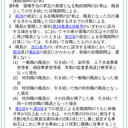
(勤続期間の計算)
第8条
退職手当の算定の基礎となる勤続期間の計算は、職員
としての引き続いた在職期間による。
2
前項
の規定による在職期間の計算は、職員となった日の属
する月から退職した日の属する月までの月数による。
3
職員が退職した場合
(
第16条第1項各号
のいずれかに該当
する場合を除く。)
においてその者が退職の日又はその翌日
に再び職員となったときは、
前2項
の規定による在職期間の
計算については、引き続いて在職したものとみなす。
4
職員が、
次の各号
のいずれかに該当する場合においては、
前項
及び
第6項
の規定にかかわらず、前後の在職期間は、通
算しない。
(1)
一般職の職員が、引き続いて、副市長、上下水道事業
管理者、病院事業管理者、常勤の監査委員及び教育長と
なった場合
(2)
特別職の職員が、引き続いて一般職の職員となった場
合
(3)
特別職の職員が、引き続いて他の特別職の職員となっ
た場合
(4)
特別職の職員が、その任期が満了した後、引き続いて
同一の特別職の職員となった場合
5
第1項
から
第3項
までの規定による在職期間のうちに休職
月等が1以上あったときは、その月数の2分の1に相当する
月数
(地方公務員法第55条の2第1項ただし書に規定する事
由又はこれに準ずる事由により現実に職務に従事すること