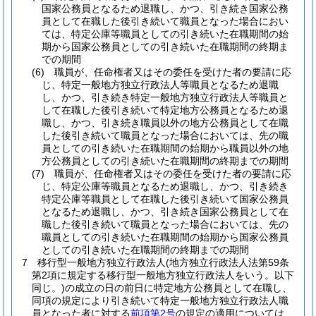
国家公務員となるため退職し、かつ、引き続き国家公務
員として在職した後引き続いて職員となった場合におい
ては、特定公庫等職員としての引き続いた在職期間の始
期から国家公務員としての引き続いた在職期間の終期ま
での期間
(6)
職員が、任命権者又はその委任を受けた者の要請に応
じ、特定一般地方独立行政法人等職員となるため退職
し、かつ、引き続き特定一般地方独立行政法人等職員と
して在職した後引き続いて特定地方公務員となるため退
職し、かつ、引き続き職員以外の地方公務員として在職
した後引き続いて職員となった場合においては、先の職
員としての引き続いた在職期間の始期から職員以外の地
方公務員としての引き続いた在職期間の終期までの期間
(7)
職員が、任命権者又はその委任を受けた者の要請に応
じ、特定公庫等職員となるため退職し、かつ、引き続き
特定公庫等職員として在職した後引き続いて国家公務員
となるため退職し、かつ、引き続き国家公務員として在
職した後引き続いて職員となった場合においては、先の
職員としての引き続いた在職期間の始期から国家公務員
としての引き続いた在職期間の終期までの期間
7
移行型一般地方独立行政法人
(地方独立行政法人法第59条
第2項に規定する移行型一般地方独立行政法人をいう。以下
同じ。)
の成立の日の前日に特定地方公務員として在職し、
同項の規定により引き続いて特定一般地方独立行政法人職
員となった者に対する
前項第2号
の規定の適用については、