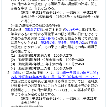
その他の本条の規定による退職手当の調整額の計算に関し
必要な事項は、市長が定める。
(追加〔平成19年条例62号〕、一部改正〔平成21年
条例42号・25年48号・27年25号・令和3年6号・4年
28号〕)
(一般の退職手当の額に係る特例)
第6条の5
第5条第1項
に規定する者で
次の各号
に掲げる者に
該当するものに対する退職手当の額が退職の日におけるそ
の者の基本給月額に
当該各号
に定める割合を乗じて得た額
に満たないときは、
第2条の6
、
第5条
、
第5条の2
及び
前条
の規定にかかわらず、その乗じて得た額をその者の退職手
当の額とする。
(1)
勤続期間1年未満の者 100分の270
(2)
勤続期間1年以上2年未満の者 100分の360
(3)
勤続期間2年以上3年未満の者 100分の450
(4)
勤続期間3年以上の者 100分の540
2
前項
の「基本給月額」とは、
福山市一般職員の給与に関す
る条例
(昭和41年条例第115号。以下「給与条例」という。)
の規定による給料表が適用される職員については、給料及
び扶養手当の月額並びにこれらに対する地域手当の月額の
合計額とし、その他の職員については、この基本給月額に
準じて市長が定める額とする。
(追加〔平成19年条例62号〕、一部改正〔平成21年
条例42号〕)