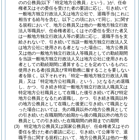
のの公務員
(以下「特定地方公務員」という。)
が、任命
権者又はその委任を受けた者の要請に応じ、引き続いて
一般地方独立行政法人又は地方公社で、退職手当
(これに
相当する給与を含む。以下この項において同じ。)
に関す
る規程において、地方公務員又は他の一般地方独立行政
法人等職員が、任命権者若しくはその委任を受けた者又
は一般地方独立行政法人等の要請に応じ、退職手当を支
給されないで、引き続いて当該一般地方独立行政法人又
は地方公社に使用される者となった場合に、地方公務員
又は他の一般地方独立行政法人等職員としての勤続期間
を当該一般地方独立行政法人又は地方公社に使用される
者としての勤続期間に通算することを定めているものに
使用される者
(役員及び常時勤務に服することを要しない
者を除く。以下それぞれ「特定一般地方独立行政法人職
員」又は「特定地方公社職員」という。)
となるため退職
し、かつ、引き続き特定一般地方独立行政法人職員又は
特定地方公社職員として在職した後引き続いて再び特定
地方公務員となるため退職し、かつ、引き続き職員以外
の地方公務員として在職した後更に引き続いて職員とな
った場合においては、先の職員以外の地方公務員として
の引き続いた在職期間の始期から後の職員以外の地方公
務員としての引き続いた在職期間の終期までの期間
(3)
特定地方公務員又は国家公務員が、任命権者又はその
委任を受けた者の要請に応じ、引き続いて公庫等で、退
職手当に関する規程において、地方公務員又は他の一般