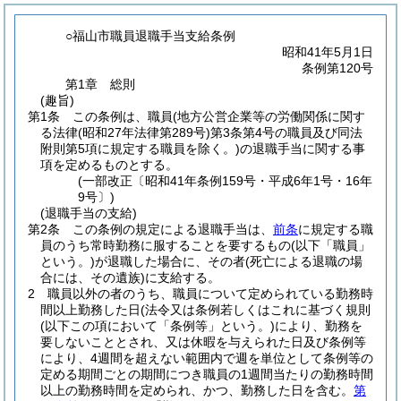
○福山市職員退職手当支給条例
昭和41年5月1日
条例第120号
第1章
総則
(趣旨)
第1条
この条例は、職員
(地方公営企業等の労働関係に関す
る法律
(昭和27年法律第289号)
第3条第4号の職員及び同法
附則第5項に規定する職員を除く。)
の退職手当に関する事
項を定めるものとする。
(一部改正〔昭和41年条例159号・平成6年1号・16年
9号〕)
(退職手当の支給)
第2条
この条例の規定による退職手当は、
前条
に規定する職
員のうち常時勤務に服することを要するもの
(以下「職員」
という。)
が退職した場合に、その者
(死亡による退職の場
合には、その遺族)
に支給する。
2
職員以外の者のうち、職員について定められている勤務時
間以上勤務した日
(法令又は条例若しくはこれに基づく規則
(以下この項において「条例等」という。)
により、勤務を
要しないこととされ、又は休暇を与えられた日及び条例等
により、4週間を超えない範囲内で週を単位として条例等の
定める期間ごとの期間につき職員の1週間当たりの勤務時間
以上の勤務時間を定められ、かつ、勤務した日を含む。
第