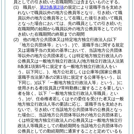
員としての引き続いた在職期間には含まないものとする。
(1)
職員が、
第23条第2項
の規定により退職手当を支給さ
れないで職員以外の地方公務員等となり、引き続いて職
員以外の地方公務員等として在職した後引き続いて職員
となった場合においては、先の職員としての引き続いた
在職期間の始期から職員以外の地方公務員等としての引
き続いた在職期間の終期までの期間
(2)
他の地方公共団体又は特定地方独立行政法人
(以下
「地方公共団体等」という。)
で、退職手当に関する規定
又は退職手当の支給の基準において、当該地方公共団体
等以外の地方公共団体若しくは特定地方独立行政法人の
公務員又は一般地方独立行政法人
(地方独立行政法人法第
8条第1項第5号に規定する一般地方独立行政法人をい
う。以下同じ。)
、地方公社若しくは公庫等
(国家公務員
退職手当法第7条の2第1項に規定する公庫等をいう。以
下同じ。)
(以下「一般地方独立行政法人等」という。)
に
使用される者
(役員及び常時勤務に服することを要しない
者を除く。以下「一般地方独立行政法人等職員」とい
う。)
が、任命権者若しくはその委任を受けた者又は一般
地方独立行政法人等の要請に応じ、退職手当を支給され
ないで、引き続いて当該地方公共団体等の公務員となっ
た場合に、当該地方公共団体等以外の地方公共団体若し
くは特定地方独立行政法人の公務員又は一般地方独立行
政法人等職員としての勤続期間を当該地方公共団体等の
公務員としての勤続期間に通算することと定めているも