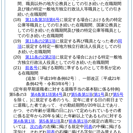
間、職員以外の地方公務員としての引き続いた在職期間
及び後の特定一般地方独立行政法人等職員としての引き
続いた在職期間
(18)
第11条第3項第6号
に規定する場合における先の特定
公庫等職員としての引き続いた在職期間、国家公務員と
しての引き続いた在職期間及び後の特定公庫等職員とし
ての引き続いた在職期間
(19)
第11条の2第1項
に規定する再び職員となった者の
同
項
に規定する特定一般地方独立行政法人役員としての引
き続いた在職期間
(20)
第11条の2第2項
に規定する場合における特定一般地
方独立行政法人役員としての引き続いた在職期間
(21)
前各号
に掲げる期間に準ずるものとして市長が定め
る在職期間
(追加〔平成19年条例62号〕、一部改正〔平成21年
条例42号・令和3年6号〕)
(定年前早期退職者に対する退職手当の基本額に係る特例)
第5条の3
第4条第1項第4号
及び
第5条第1項
(
第1号
及び
第5号
を除く。)
に規定する者のうち、定年に達する日の前日まで
に退職した者であって、その勤続期間が20年以上であり、
かつ、その年齢が退職の日において定められているその者
に係る定年から20年を減じた年齢以上であるものに対する
第4条第1項
、
第5条第1項
及び
前条第1項
の規定の適用につ
いては、
次の表
の左欄に掲げる規定中
同表
の中欄に掲げる
字句は、それぞれ
同表
の右欄に掲げる字句に読み替えるも