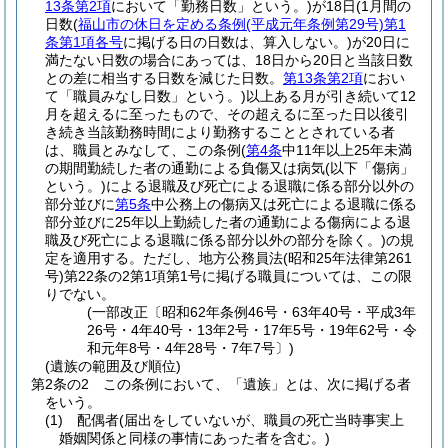
13条第2項
において「勤務日数」という。)
が18日
(1月間の
日数
(
福山市の休日を定める条例
(平成元年条例第29号)
第1
条第1項各号
に掲げる日の日数は、算入しない。)
が20日に
満たない日数の場合にあっては、18日から20日と当該日数
との差に相当する日数を減じた日数。
第13条第2項
におい
て「職員みなし日数」という。)
以上ある月が引き続いて12
月を超えるに至ったもので、その超えるに至った日以後引
き続き当該勤務時間により勤務することとされている者
は、職員とみなして、この条例
(
第4条
中11年以上25年未満
の期間勤続した者の通勤による負傷又は病気
(以下「傷病」
という。)
による退職及び死亡による退職に係る部分以外の
部分並びに
第5条
中公務上の傷病又は死亡による退職に係る
部分並びに25年以上勤続した者の通勤による傷病による退
職及び死亡による退職に係る部分以外の部分を除く。)
の規
定を適用する。
ただし、地方公務員法
(昭和25年法律第261
号)
第22条の2第1項第1号に掲げる職員については、この限
りでない。
(一部改正〔昭和62年条例46号・63年40号・平成3年
26号・4年40号・13年2号・17年5号・19年62号・令
和元年8号・4年28号・7年7号〕)
(遺族の範囲及び順位)
第2条の2
この条例において、「遺族」とは、次に掲げる者
をいう。
(1)
配偶者
(届出をしていないが、職員の死亡当時事実上
婚姻関係と同様の事情にあった者を含む。)