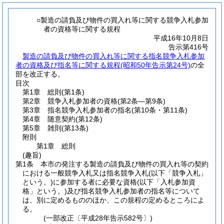
○製造の請負及び物件の買入れ等に関する競争入札参加
者の資格等に関する規程
平成16年10月8日
告示第416号
製造の請負及び物件の買入れ等に関する指名競争入札参加
者の資格及び指名等に関する規程(昭和50年告示第24号)
の全
部を改正する。
目次
第1章
総則
(第1条)
第2章
競争入札参加者の資格
(第2条―第9条)
第3章
指名競争入札参加者の指名
(第10条・第11条)
第4章
随意契約
(第12条)
第5章
雑則
(第13条)
附則
第1章
総則
(趣旨)
第1条
本市の発注する製造の請負及び物件の買入れ等の契約
における一般競争入札又は指名競争入札
(以下「競争入札」
という。)
に参加する者に必要な資格
(以下「入札参加資
格」という。)
及び指名競争入札参加者の指名等について
は、別に定めるもののほか、この規程の定めるところによ
る。
(一部改正〔平成28年告示582号〕)