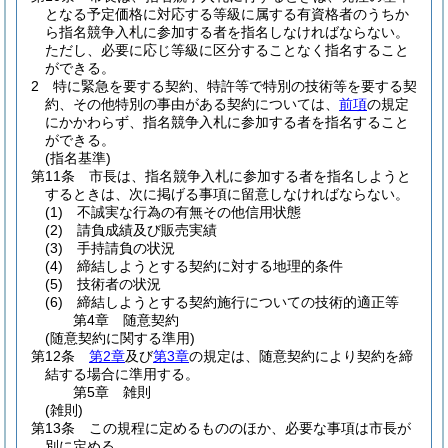
となる予定価格に対応する等級に属する有資格者のうちか
ら指名競争入札に参加する者を指名しなければならない。
ただし、必要に応じ等級に区分することなく指名すること
ができる。
2
特に緊急を要する契約、特許等で特別の技術等を要する契
約、その他特別の事由がある契約については、
前項
の規定
にかかわらず、指名競争入札に参加する者を指名すること
ができる。
(指名基準)
第11条
市長は、指名競争入札に参加する者を指名しようと
するときは、次に掲げる事項に留意しなければならない。
(1)
不誠実な行為の有無その他信用状態
(2)
請負成績及び販売実績
(3)
手持請負の状況
(4)
締結しようとする契約に対する地理的条件
(5)
技術者の状況
(6)
締結しようとする契約施行についての技術的適正等
第4章
随意契約
(随意契約に関する準用)
第12条
第2章
及び
第3章
の規定は、随意契約により契約を締
結する場合に準用する。
第5章
雑則
(雑則)
第13条
この規程に定めるもののほか、必要な事項は市長が
別に定める。