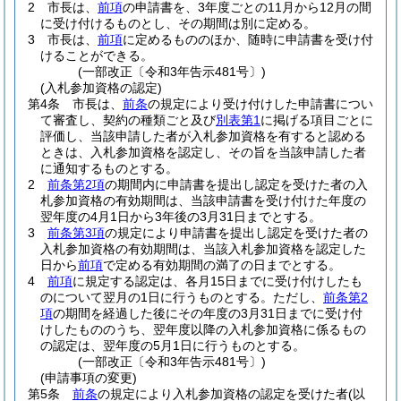
2
市長は、
前項
の申請書を、3年度ごとの11月から12月の間
に受け付けるものとし、その期間は別に定める。
3
市長は、
前項
に定めるもののほか、随時に申請書を受け付
けることができる。
(一部改正〔令和3年告示481号〕)
(入札参加資格の認定)
第4条
市長は、
前条
の規定により受け付けした申請書につい
て審査し、契約の種類ごと及び
別表第1
に掲げる項目ごとに
評価し、当該申請した者が入札参加資格を有すると認める
ときは、入札参加資格を認定し、その旨を当該申請した者
に通知するものとする。
2
前条第2項
の期間内に申請書を提出し認定を受けた者の入
札参加資格の有効期間は、当該申請書を受け付けた年度の
翌年度の4月1日から3年後の3月31日までとする。
3
前条第3項
の規定により申請書を提出し認定を受けた者の
入札参加資格の有効期間は、当該入札参加資格を認定した
日から
前項
で定める有効期間の満了の日までとする。
4
前項
に規定する認定は、各月15日までに受け付けしたも
のについて翌月の1日に行うものとする。
ただし、
前条第2
項
の期間を経過した後にその年度の3月31日までに受け付
けしたもののうち、翌年度以降の入札参加資格に係るもの
の認定は、翌年度の5月1日に行うものとする。
(一部改正〔令和3年告示481号〕)
(申請事項の変更)
第5条
前条
の規定により入札参加資格の認定を受けた者
(以