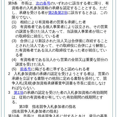
第9条
市長は、
次の各号
のいずれかに該当する者に限り、有
資格者の入札参加資格の承継を認定することとする。
ただ
し、承継を受ける者が
第2条第2項
に該当するときは、この
限りでない。
(1)
相続により有資格者の営業を承継した者
(2)
有資格者である個人事業者により設立され、その営業
の譲渡を受けた法人であって、当該個人事業者が現にそ
の取締役に就任している者
(3)
合併により新設された法人又は合併後に存続すること
とされた法人であって、その取締役に合併により解散し
た有資格者である法人の取締役であった者が就任してい
る者
(4)
有資格者である法人から営業の全部又は重要な部分の
譲渡を受けた法人
(5)
前各号
に掲げる者に準ずると認められる者
2
入札参加資格の承継の認定を受けようとする者は、営業の
承継を立証する書類その他別に定める書類を添付して、競
争入札
(見積)
参加資格承継審査申請書を市長に提出しなけ
ればならない。
3
第1項
の承継の認定を受けた者の入札参加資格の有効期間
は、従前の有資格者が有していた有効期間の残期間とす
る。
第3章
指名競争入札参加者の指名
(指名競争入札参加者の指名)
第10条
市長は、指名競争入札に付するときは、発注の基準