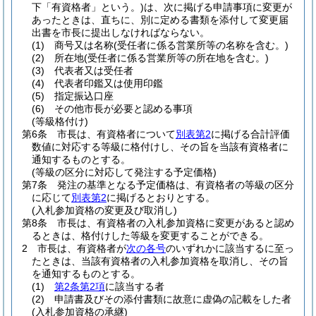
下「有資格者」という。)
は、次に掲げる申請事項に変更が
あったときは、直ちに、別に定める書類を添付して変更届
出書を市長に提出しなければならない。
(1)
商号又は名称
(受任者に係る営業所等の名称を含む。)
(2)
所在地
(受任者に係る営業所等の所在地を含む。)
(3)
代表者又は受任者
(4)
代表者印鑑又は使用印鑑
(5)
指定振込口座
(6)
その他市長が必要と認める事項
(等級格付け)
第6条
市長は、有資格者について
別表第2
に掲げる合計評価
数値に対応する等級に格付けし、その旨を当該有資格者に
通知するものとする。
(等級の区分に対応して発注する予定価格)
第7条
発注の基準となる予定価格は、有資格者の等級の区分
に応じて
別表第2
に掲げるとおりとする。
(入札参加資格の変更及び取消し)
第8条
市長は、有資格者の入札参加資格に変更があると認め
るときは、格付けした等級を変更することができる。
2
市長は、有資格者が
次の各号
のいずれかに該当するに至っ
たときは、当該有資格者の入札参加資格を取消し、その旨
を通知するものとする。
(1)
第2条第2項
に該当する者
(2)
申請書及びその添付書類に故意に虚偽の記載をした者
(入札参加資格の承継)