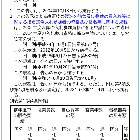
附
則
1
この告示は、2004年10月8日から施行する。
2
この告示による改正後の
製造の請負及び物件の買入れ等に
関する指名競争入札参加者の資格及び指名等に関する規程
は、2005年度以降の入札参加資格に係る申請について適用
し、2004年度の入札参加資格に係る申請については、なお
従前の例による。
附
則
(平成24年10月5日
告示第577号)
この告示は、2012年10月5日から施行する。
附
則
(平成28年9月27日
告示第582号)
この規程は、公布の日から施行する。
附
則
(令和2年10月28日
告示第593号)
この規程は、告示の日から施行する。
附
則
(令和3年8月19日
告示第481号)
この規程は、告示の日から施行する。
ただし、附則第3項及
び第4項を削る改正規定は、2022年
(令和4年)
4月1日から施行
する。
別表第1
(第4条関係)
前年度中
従業員数
自己資本
営業年数
機械器具
の販売実
の額
の所有額
績
区分
評
区分
評
区分
評
区分
評
区分
評
価
価
価
価
価