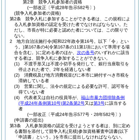
第2章
競争入札参加者の資格
(一部改正〔平成28年告示582号〕)
(競争入札参加者の資格)
第2条
競争入札に参加することができる者は、この規程によ
る入札参加資格の認定を受けた者でなければならない。
た
だし、市長が特に必要と認めた者については、この限りで
ない。
2
地方自治法施行令
(昭和22年政令第16号。以下「令」とい
う。)
第167条の4
(令第167条の11第1項において準用する場
合を含む。)
に定める者のほか、
次の各号
のいずれかに該当
する者は、競争入札に参加することができない。
(1)
不渡手形又は不渡小切手を発行して、銀行当座取引を
停止された者で、2年を経過しない者
(2)
消費税及び地方消費税並びに本市に納付すべき市税を
滞納している者
(3)
営業に関し、法令の規定による必要な許可、認可等を
得ていない者
(4)
代表者又は自社の役員等が、
福山市暴力団排除条例
(平成24年条例第10号)
第2条第2号
又は
第3号
に該当する
者
(一部改正〔平成24年告示577号・28年582号〕)
(申請書の提出)
第3条
入札参加資格の認定を受けようとする者は、別に定め
る書類を添付して競争入札
(見積)
参加資格審査申請書
(以下
「申請書」という。)
を市長に提出しなければならない。