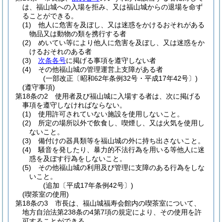
は、福山城への入場を拒み、又は福山城からの退場を命ず
ることができる。
(1)
他人に危害を及ぼし、又は迷惑をかけるおそれがある
物品又は動物の類を携行する者
(2)
めいてい等により他人に危害を及ぼし、又は迷惑をか
けるおそれのある者
(3)
次条各号
に掲げる事項を遵守しない者
(4)
その他福山城の管理運営上支障がある者
(一部改正〔昭和62年条例32号・平成17年42号〕)
(遵守事項)
第18条の2
使用者及び福山城に入場する者は、次に掲げる
事項を遵守しなければならない。
(1)
使用許可されていない施設を使用しないこと。
(2)
所定の場所以外で飲食し、喫煙し、又は火気を使用し
ないこと。
(3)
備付けの器具類等を福山城の外に持ち出さないこと。
(4)
騒音を発したり、暴力的不法行為を用いる等他人に迷
惑を及ぼす行為をしないこと。
(5)
その他福山城の利用及び管理に支障のある行為をしな
いこと。
(追加〔平成17年条例42号〕)
(喫茶室の使用)
第18条の3
市長は、福山城福寿会館内の喫茶室について、
地方自治法第238条の4第7項の規定により、その使用を許
可することができる。