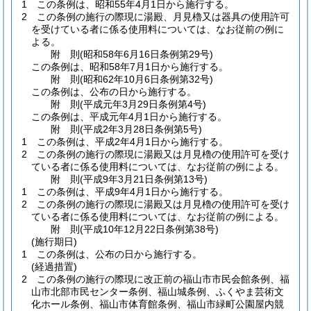
1
この条例は、昭和55年4月1日から施行する。
2
この条例の施行の際現に湯殿、月見櫓又は器具の使用許可
を受けている者に係る使用料については、なお従前の例に
よる。
附
則
(昭和58年6月16日
条例第29号)
この条例は、昭和58年7月1日から施行する。
附
則
(昭和62年10月6日
条例第32号)
この条例は、公布の日から施行する。
附
則
(平成元年3月29日
条例第4号)
この条例は、平成元年4月1日から施行する。
附
則
(平成2年3月28日
条例第5号)
1
この条例は、平成2年4月1日から施行する。
2
この条例の施行の際現に湯殿又は月見櫓の使用許可を受け
ている者に係る使用料については、なお従前の例による。
附
則
(平成9年3月21日
条例第13号)
1
この条例は、平成9年4月1日から施行する。
2
この条例の施行の際現に湯殿又は月見櫓の使用許可を受け
ている者に係る使用料については、なお従前の例による。
附
則
(平成10年12月22日
条例第38号)
(施行期日)
1
この条例は、公布の日から施行する。
(経過措置)
2
この条例の施行の際現に改正前の福山市市民会館条例、福
山市北部市民センター条例、福山城条例、ふくやま芸術文
化ホール条例、福山市体育館条例、福山市緑町公園屋内競