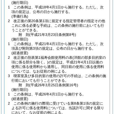
(施行期日)
1
この条例は、平成18年4月1日から施行する。
ただし、次
項の規定は、公布の日から施行する。
(準備行為)
2
改正後の第20条第1項に規定する指定管理者の指定その他
これに係る必要な手続は、この条例の施行前においても行
うことができる。
附
則
(平成21年3月23日
条例第8号)
(施行期日)
1
この条例は、平成21年4月1日から施行する。
ただし、次
項及び附則第3項の規定は、公布の日から施行する。
(経過措置)
2
改正後の別表第1福寿会館使用料の表
(洋館の部多目的室の
項に係る部分を除く。)
の規定は、平成21年4月1日以後の
使用に係る使用料から適用し、同日前の使用に係る使用料
については、なお従前の例による。
3
喫茶室及び多目的室の使用の許可の手続は、この条例の施
行前においても行うことができる。
附
則
(平成26年3月25日
条例第16号)
(施行期日)
1
この条例は、平成26年4月1日から施行する。
(経過措置)
2
この条例の施行の際現に受けている第8条第1項の規定に
よる許可に係る使用料については、当該許可に関する限り
において、なお従前の例による。