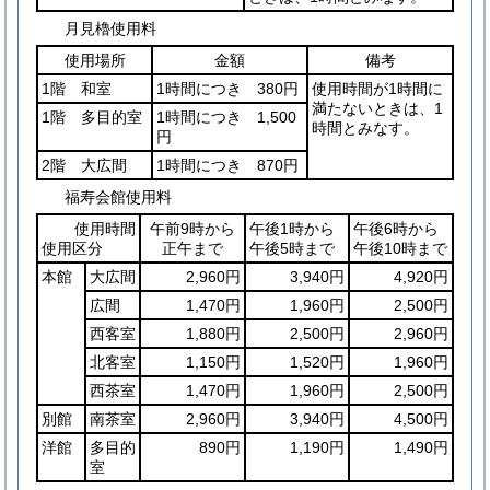
月見櫓使用料
使用場所
金額
備考
1階 和室
1時間につき 380円
使用時間が1時間に
満たないときは、1
1階 多目的室
1時間につき 1,500
時間とみなす。
円
2階 大広間
1時間につき 870円
福寿会館使用料
使用時間
午前9時から
午後1時から
午後6時から
使用区分
正午まで
午後5時まで
午後10時まで
本館
大広間
2,960円
3,940円
4,920円
広間
1,470円
1,960円
2,500円
西客室
1,880円
2,500円
2,960円
北客室
1,150円
1,520円
1,960円
西茶室
1,470円
1,960円
2,500円
別館
南茶室
2,960円
3,940円
4,500円
洋館
多目的
890円
1,190円
1,490円
室