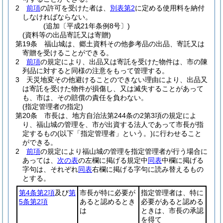
2
前項
の許可を受けた者は、
別表第2
に定める使用料を納付
しなければならない。
(追加〔平成21年条例8号〕)
(資料等の出品寄託又は寄贈)
第19条
福山城は、郷土資料その他参考品の出品、寄託又は
寄贈を受けることができる。
2
前項
の規定により、出品又は寄託を受けた物件は、市の陳
列品に対すると同様の注意をもって管理する。
3
天災地変その他避けることのできない理由により、出品又
は寄託を受けた物件が損傷し、又は滅失することがあって
も、市は、その賠償の責任を負わない。
(指定管理者の指定)
第20条
市長は、地方自治法第244条の2第3項の規定によ
り、福山城の管理を、市が出資する法人であって市長が指
定するもの
(以下「指定管理者」という。)
に行わせること
ができる。
2
前項
の規定により福山城の管理を指定管理者が行う場合に
あっては、
次の表
の左欄に掲げる規定中
同表
中欄に掲げる
字句は、それぞれ
同表
右欄に掲げる字句に読み替えるもの
とする。
第4条第2項
及び
第
市長が特に必要が
指定管理者は、特に
5条第2項
あると認めるとき
必要があると認める
は
ときは、市長の承認
を得て