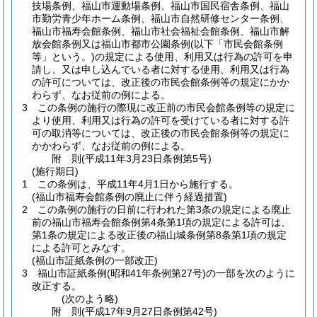
技場条例、福山市運動場条例、福山市国民宿舎条例、福山
市勤労青少年ホーム条例、福山市自然研修センター条例、
福山市福寿会館条例、福山市社会福祉会館条例、福山市解
放会館条例又は福山市都市公園条例
(以下「市民会館条例
等」という。)
の規定による使用、利用又は行為の許可を申
請し、又は申し込んでいる者に対する使用、利用又は行為
の許可については、改正後の市民会館条例等の規定にかか
わらず、なお従前の例による。
3
この条例の施行の際現に改正前の市民会館条例等の規定に
より使用、利用又は行為の許可を受けている者に対する許
可の取消等については、改正後の市民会館条例等の規定に
かかわらず、なお従前の例による。
附
則
(平成11年3月23日
条例第5号)
(施行期日)
1
この条例は、平成11年4月1日から施行する。
(福山市福寿会館条例の廃止に伴う経過措置)
2
この条例の施行の日前に行われた第3条の規定による廃止
前の福山市福寿会館条例第4条第1項の規定による許可は、
第1条の規定による改正後の福山城条例第8条第1項の規定
による許可とみなす。
(福山市証紙条例の一部改正)
3
福山市証紙条例
(昭和41年条例第27号)
の一部を次のように
改正する。
(次のよう略)
附
則
(平成17年9月27日
条例第42号)