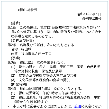
○福山城条例
昭和41年5月1日
条例第125号
(趣旨)
第1条
この条例は、地方自治法
(昭和22年法律第67号)
第244
条の2の規定に基づき、福山城の設置及び管理について必要
な事項を定めるものとする。
(名称及び位置)
第2条
名称及び位置は、次のとおりとする。
名称 福山城
位置 福山市丸之内一丁目
(事業)
第3条
福山城は、次の事業を行なう。
(1)
郷土の歴史、考古、民俗、美術工芸、産業、自然科学
等の資料の収集、保管及び展示
(2)
展覧会及び移動展覧会の主催及び共催
(3)
文化民芸等各種会合の会場の提供
(開館時間)
第4条
福山城の開館時間は、次のとおりとする。
(1)
福山城天守閣 午前9時から午後5時まで
(2)
福山城湯殿、福山城月見櫓及び福山城福寿会館 午前
9時から午後10時まで
2
市長が特に必要があると認めるときは、
前項
の規定にかか