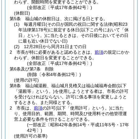
わらず、開館時間を変更することができる。
(全部改正〔平成17年条例42号〕)
(休館日)
第5条
福山城の休館日は、次に掲げる日とする。
(1)
毎週月曜日
(その日が国民の祝日に関する法律
(昭和23
年法律第178号)
に規定する休日
(以下この号において「休
日」という。)
に当たるときは、その日後においてその日
に最も近い休日でない日)
(2)
12月28日から同月31日までの日
2
市長が特に必要があると認めるときは、
前項
の規定にかか
わらず、休館日を変更することができる。
(全部改正〔平成17年条例42号〕)
第6条及び第7条
削除
(削除〔令和4年条例12号〕)
(使用の許可)
第8条
福山城湯殿、福山城月見櫓又は福山城福寿会館
(以下
「湯殿等」という。)
を使用しようとする者は、市長の許可
を受けなければならない。
許可に係る事項を変更しようと
するときも、また同様とする。
2
市長は、
前項
の許可
(以下「使用許可」という。)
に当た
り、使用目的、範囲、期間、時間及び使用料その他管理運
営上必要な条件を付けることができる。
(一部改正〔昭和42年条例14号・平成11年5号・17年
42号〕)
(使用許可の基準)