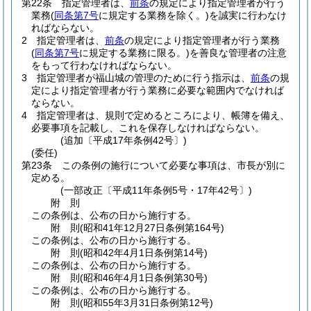
第22条
指定管理者は、
前条
の規定により指定管理者が行う
業務
(
同条第7号
に規定する業務を除く。)
を誠実に行わなけ
ればならない。
2
指定管理者は、
前条
の規定により指定管理者が行う業務
(
同条第7号
に規定する業務に限る。)
を善良な管理者の注意
をもって行わなければならない。
3
指定管理者が福山城の管理のために行う指示は、
前条
の規
定により指定管理者が行う業務に必要な範囲内でなければ
ならない。
4
指定管理者は、規則で定めるところにより、帳簿を備え、
必要事項を記載し、これを保存しなければならない。
(追加〔平成17年条例42号〕)
(委任)
第23条
この条例の施行について必要な事項は、市長が別に
定める。
(一部改正〔平成11年条例5号・17年42号〕)
附
則
この条例は、公布の日から施行する。
附
則
(昭和41年12月27日
条例第164号)
この条例は、公布の日から施行する。
附
則
(昭和42年4月1日
条例第14号)
この条例は、公布の日から施行する。
附
則
(昭和46年4月1日
条例第30号)
この条例は、公布の日から施行する。
附
則
(昭和55年3月31日
条例第12号)