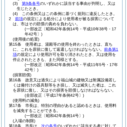
(3)
第9条各号
のいずれかに該当する事由が判明し、又は
生じたとき。
(4)
この条例又はこの条例に基づく規則に違反したとき。
2
前項
の規定による処分により使用者が被る損害について
は、市はその賠償の責めを負わない。
(一部改正〔昭和42年条例14号・平成10年38号・17
年42号〕)
(使用後の処置)
第15条
使用者は、湯殿等の使用を終わったときは、直ち
に、これを原状に復して返還しなければならない。
前条第1
項
の規定により使用許可を取り消されたとき、又は使用を
停止されたときも、また同様とする。
(一部改正〔昭和42年条例14号・平成11年5号・17年
42号〕)
(損害賠償)
第16条
故意又は過失により福山城の建物又は附属設備若し
くは備付けの器具類等をき損し、又は滅失した者は、これ
を原状に復し、又はその損害を賠償しなければならない。
(全部改正〔平成17年条例42号〕)
(使用料の減免)
第17条
市長は、特別の理由があると認めるときは、使用料
を減免することができる。
(一部改正〔昭和42年条例14号〕)
(入場の制限)
第18条
市長は、
次の各号
のいずれかに該当する者に対して