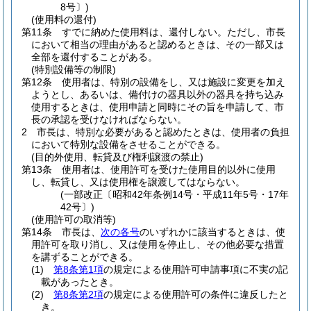
8号〕)
(使用料の還付)
第11条
すでに納めた使用料は、還付しない。
ただし、市長
において相当の理由があると認めるときは、その一部又は
全部を還付することがある。
(特別設備等の制限)
第12条
使用者は、特別の設備をし、又は施設に変更を加え
ようとし、あるいは、備付けの器具以外の器具を持ち込み
使用するときは、使用申請と同時にその旨を申請して、市
長の承認を受けなければならない。
2
市長は、特別な必要があると認めたときは、使用者の負担
において特別な設備をさせることができる。
(目的外使用、転貸及び権利譲渡の禁止)
第13条
使用者は、使用許可を受けた使用目的以外に使用
し、転貸し、又は使用権を譲渡してはならない。
(一部改正〔昭和42年条例14号・平成11年5号・17年
42号〕)
(使用許可の取消等)
第14条
市長は、
次の各号
のいずれかに該当するときは、使
用許可を取り消し、又は使用を停止し、その他必要な措置
を講ずることができる。
(1)
第8条第1項
の規定による使用許可申請事項に不実の記
載があったとき。
(2)
第8条第2項
の規定による使用許可の条件に違反したと
き。