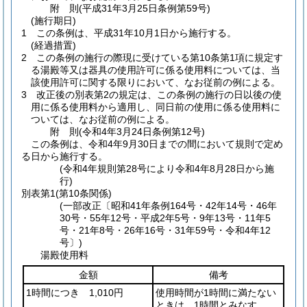
附
則
(平成31年3月25日
条例第59号)
(施行期日)
1
この条例は、平成31年10月1日から施行する。
(経過措置)
2
この条例の施行の際現に受けている第10条第1項に規定す
る湯殿等又は器具の使用許可に係る使用料については、当
該使用許可に関する限りにおいて、なお従前の例による。
3
改正後の別表第2の規定は、この条例の施行の日以後の使
用に係る使用料から適用し、同日前の使用に係る使用料に
ついては、なお従前の例による。
附
則
(令和4年3月24日
条例第12号)
この条例は、令和4年9月30日までの間において規則で定め
る日から施行する。
(令和4年規則第28号により令和4年8月28日から施
行)
別表第1
(第10条関係)
(一部改正〔昭和41年条例164号・42年14号・46年
30号・55年12号・平成2年5号・9年13号・11年5
号・21年8号・26年16号・31年59号・令和4年12
号〕)
湯殿使用料
金額
備考
1時間につき 1,010円
使用時間が1時間に満たない
ときは、1時間とみなす。