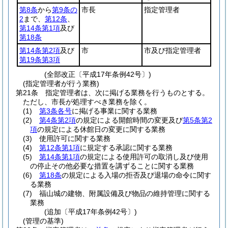
第8条
から
第9条の
市長
指定管理者
2
まで、
第12条
、
第14条第1項
及び
第18条
第14条第2項
及び
市
市及び指定管理者
第19条第3項
(全部改正〔平成17年条例42号〕)
(指定管理者が行う業務)
第21条
指定管理者は、次に掲げる業務を行うものとする。
ただし、市長が処理すべき業務を除く。
(1)
第3条各号
に掲げる事業に関する業務
(2)
第4条第2項
の規定による開館時間の変更及び
第5条第2
項
の規定による休館日の変更に関する業務
(3)
使用許可に関する業務
(4)
第12条第1項
に規定する承認に関する業務
(5)
第14条第1項
の規定による使用許可の取消し及び使用
の停止その他必要な措置を講ずることに関する業務
(6)
第18条
の規定による入場の拒否及び退場の命令に関す
る業務
(7)
福山城の建物、附属設備及び物品の維持管理に関する
業務
(追加〔平成17年条例42号〕)
(管理の基準)