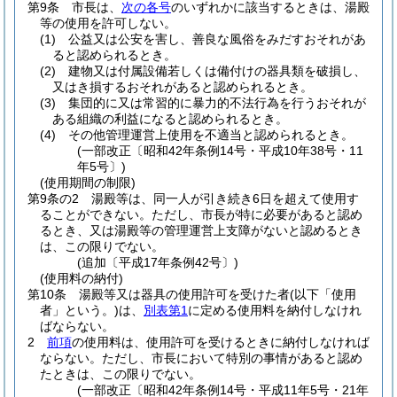
第9条
市長は、
次の各号
のいずれかに該当するときは、湯殿
等の使用を許可しない。
(1)
公益又は公安を害し、善良な風俗をみだすおそれがあ
ると認められるとき。
(2)
建物又は付属設備若しくは備付けの器具類を破損し、
又はき損するおそれがあると認められるとき。
(3)
集団的に又は常習的に暴力的不法行為を行うおそれが
ある組織の利益になると認められるとき。
(4)
その他管理運営上使用を不適当と認められるとき。
(一部改正〔昭和42年条例14号・平成10年38号・11
年5号〕)
(使用期間の制限)
第9条の2
湯殿等は、同一人が引き続き6日を超えて使用す
ることができない。
ただし、市長が特に必要があると認め
るとき、又は湯殿等の管理運営上支障がないと認めるとき
は、この限りでない。
(追加〔平成17年条例42号〕)
(使用料の納付)
第10条
湯殿等又は器具の使用許可を受けた者
(以下「使用
者」という。)
は、
別表第1
に定める使用料を納付しなけれ
ばならない。
2
前項
の使用料は、使用許可を受けるときに納付しなければ
ならない。
ただし、市長において特別の事情があると認め
たときは、この限りでない。
(一部改正〔昭和42年条例14号・平成11年5号・21年