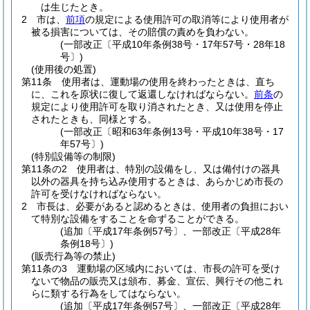
は生じたとき。
2
市は、
前項
の規定による使用許可の取消等により使用者が
被る損害については、その賠償の責めを負わない。
(一部改正〔平成10年条例38号・17年57号・28年18
号〕)
(使用後の処置)
第11条
使用者は、運動場の使用を終わったときは、直ち
に、これを原状に復して返還しなければならない。
前条
の
規定により使用許可を取り消されたとき、又は使用を停止
されたときも、同様とする。
(一部改正〔昭和63年条例13号・平成10年38号・17
年57号〕)
(特別設備等の制限)
第11条の2
使用者は、特別の設備をし、又は備付けの器具
以外の器具を持ち込み使用するときは、あらかじめ市長の
許可を受けなければならない。
2
市長は、必要があると認めるときは、使用者の負担におい
て特別な設備をすることを命ずることができる。
(追加〔平成17年条例57号〕、一部改正〔平成28年
条例18号〕)
(販売行為等の禁止)
第11条の3
運動場の区域内においては、市長の許可を受け
ないで物品の販売又は頒布、募金、宣伝、興行その他これ
らに類する行為をしてはならない。
(追加〔平成17年条例57号〕、一部改正〔平成28年