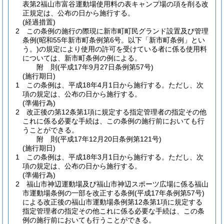
表第2福山市富谷運動場使用料の表キャンプ場の項を削る改
正規定は、公布の日から施行する。
(経過措置)
2
この条例の施行の際現に新市町町民グランド設置及び管理
条例
(昭和55年新市町条例第6号。以下「新市町条例」とい
う。)
の規定により使用の許可を受けている者に係る使用料
については、新市町条例の例による。
附
則
(平成17年9月27日
条例第57号)
(施行期日)
1
この条例は、平成18年4月1日から施行する。
ただし、次
項の規定は、公布の日から施行する。
(準備行為)
2
改正後の第12条第1項に規定する指定管理者の指定その他
これに係る必要な手続は、この条例の施行前においても行
うことができる。
附
則
(平成17年12月20日
条例第121号)
(施行期日)
1
この条例は、平成18年3月1日から施行する。
ただし、次
項の規定は、公布の日から施行する。
(準備行為)
2
福山市神辺運動場及び福山市神辺スポーツ広場に係る福山
市運動場条例の一部を改正する条例
(平成17年条例第57号)
による改正後の福山市運動場条例第12条第1項に規定する
指定管理者の指定その他これに係る必要な手続は、この条
例の施行前においても行うことができる。