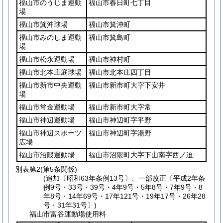
福山市のうじま運動
福山市春日町七丁目
場
福山市箕沖球場
福山市箕沖町
福山市みのしま運動
福山市箕島町
場
福山市松永運動場
福山市神村町
福山市北本庄庭球場
福山市北本庄四丁目
福山市新市中央運動
福山市新市町大字下安井
場
福山市常金運動場
福山市新市町大字常
福山市神辺運動場
福山市神辺町字平野
福山市神辺スポーツ
福山市神辺町字湯野
広場
福山市沼隈運動場
福山市沼隈町大字下山南字西ノ迫
別表第2
(第5条関係)
(追加〔昭和63年条例13号〕、一部改正〔平成2年条
例9号・33号・39号・4年9号・5年8号・7年9号・8
年8号・14年69号・17年121号・19年17号・26年28
号・31年31号〕)
福山市富谷運動場使用料