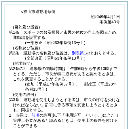
○福山市運動場条例
昭和49年4月1日
条例第43号
(目的及び設置)
第1条
スポーツの普及振興と市民の体位の向上を図るため、
運動場を設置する。
(一部改正〔昭和63年条例13号〕)
(名称及び位置)
第2条
運動場の名称及び位置は、
別表第1
のとおりとする。
(全部改正〔昭和63年条例13号〕)
(開場時間)
第2条の2
運動場の開場時間は、午前6時から午後10時まで
とする。
ただし、市長が特に必要があると認めるときは、
これを変更することができる。
(追加〔平成17年条例57号〕、一部改正〔平成28年
条例18号〕)
(使用の許可)
第3条
運動場を使用しようとする者は、市長の許可を受けな
ければならない。
許可に係る事項を変更しようとするとき
も、同様とする。
2
市長は、
前項
の許可
(以下「使用許可」という。)
に当たり
管理上必要があると認めるときは、使用上の条件を付ける
ことができる。