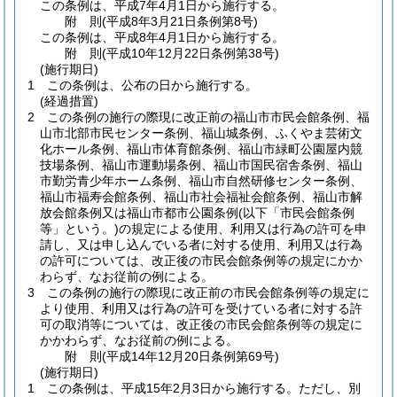
この条例は、平成7年4月1日から施行する。
附
則
(平成8年3月21日
条例第8号)
この条例は、平成8年4月1日から施行する。
附
則
(平成10年12月22日
条例第38号)
(施行期日)
1
この条例は、公布の日から施行する。
(経過措置)
2
この条例の施行の際現に改正前の福山市市民会館条例、福
山市北部市民センター条例、福山城条例、ふくやま芸術文
化ホール条例、福山市体育館条例、福山市緑町公園屋内競
技場条例、福山市運動場条例、福山市国民宿舎条例、福山
市勤労青少年ホーム条例、福山市自然研修センター条例、
福山市福寿会館条例、福山市社会福祉会館条例、福山市解
放会館条例又は福山市都市公園条例
(以下「市民会館条例
等」という。)
の規定による使用、利用又は行為の許可を申
請し、又は申し込んでいる者に対する使用、利用又は行為
の許可については、改正後の市民会館条例等の規定にかか
わらず、なお従前の例による。
3
この条例の施行の際現に改正前の市民会館条例等の規定に
より使用、利用又は行為の許可を受けている者に対する許
可の取消等については、改正後の市民会館条例等の規定に
かかわらず、なお従前の例による。
附
則
(平成14年12月20日
条例第69号)
(施行期日)
1
この条例は、平成15年2月3日から施行する。
ただし、別