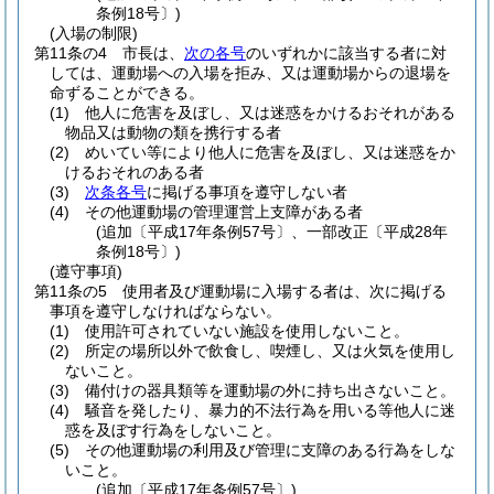
条例18号〕)
(入場の制限)
第11条の4
市長は、
次の各号
のいずれかに該当する者に対
しては、運動場への入場を拒み、又は運動場からの退場を
命ずることができる。
(1)
他人に危害を及ぼし、又は迷惑をかけるおそれがある
物品又は動物の類を携行する者
(2)
めいてい等により他人に危害を及ぼし、又は迷惑をか
けるおそれのある者
(3)
次条各号
に掲げる事項を遵守しない者
(4)
その他運動場の管理運営上支障がある者
(追加〔平成17年条例57号〕、一部改正〔平成28年
条例18号〕)
(遵守事項)
第11条の5
使用者及び運動場に入場する者は、次に掲げる
事項を遵守しなければならない。
(1)
使用許可されていない施設を使用しないこと。
(2)
所定の場所以外で飲食し、喫煙し、又は火気を使用し
ないこと。
(3)
備付けの器具類等を運動場の外に持ち出さないこと。
(4)
騒音を発したり、暴力的不法行為を用いる等他人に迷
惑を及ぼす行為をしないこと。
(5)
その他運動場の利用及び管理に支障のある行為をしな
いこと。
(追加〔平成17年条例57号〕)