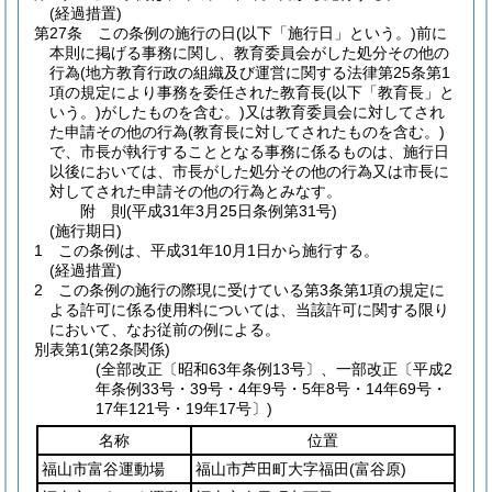
(経過措置)
第27条
この条例の施行の日
(以下「施行日」という。)
前に
本則に掲げる事務に関し、教育委員会がした処分その他の
行為
(地方教育行政の組織及び運営に関する法律第25条第1
項の規定により事務を委任された教育長
(以下「教育長」と
いう。)
がしたものを含む。)
又は教育委員会に対してされ
た申請その他の行為
(教育長に対してされたものを含む。)
で、市長が執行することとなる事務に係るものは、施行日
以後においては、市長がした処分その他の行為又は市長に
対してされた申請その他の行為とみなす。
附
則
(平成31年3月25日
条例第31号)
(施行期日)
1
この条例は、平成31年10月1日から施行する。
(経過措置)
2
この条例の施行の際現に受けている第3条第1項の規定に
よる許可に係る使用料については、当該許可に関する限り
において、なお従前の例による。
別表第1
(第2条関係)
(全部改正〔昭和63年条例13号〕、一部改正〔平成2
年条例33号・39号・4年9号・5年8号・14年69号・
17年121号・19年17号〕)
名称
位置
福山市富谷運動場
福山市芦田町大字福田
(富谷原)