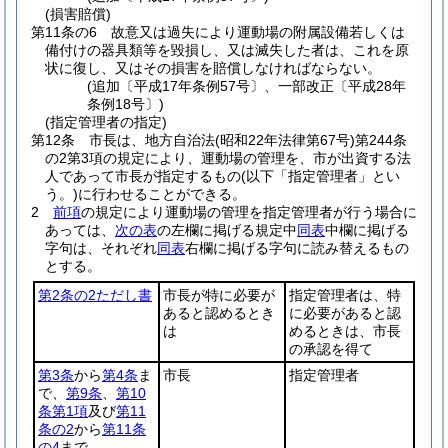
(損害賠償)
第11条の6
故意又は過失により運動場の附属設備若しくは
備付けの器具類等を毀損し、又は滅失した者は、これを原
状に復し、又はその損害を賠償しなければならない。
(追加〔平成17年条例57号〕、一部改正〔平成28年
条例18号〕)
(指定管理者の指定)
第12条
市長は、地方自治法
(昭和22年法律第67号)
第244条
の2第3項の規定により、運動場の管理を、市が出資する法
人であって市長が指定するもの
(以下「指定管理者」とい
う。)
に行わせることができる。
2
前項
の規定により運動場の管理を指定管理者が行う場合に
あっては、
次の表
の左欄に掲げる規定中
同表
中欄に掲げる
字句は、それぞれ
同表
右欄に掲げる字句に読み替えるもの
とする。
第2条の2ただし書
市長が特に必要が
指定管理者は、特
あると認めるとき
に必要があると認
は
めるときは、市長
の承認を得て
第3条
から
第4条
ま
市長
指定管理者
で、
第9条
、
第10
条第1項
及び
第11
条の2
から
第11条
の4
まで