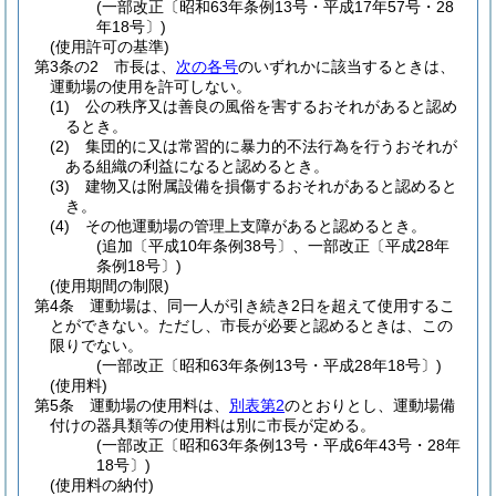
(一部改正〔昭和63年条例13号・平成17年57号・28
年18号〕)
(使用許可の基準)
第3条の2
市長は、
次の各号
のいずれかに該当するときは、
運動場の使用を許可しない。
(1)
公の秩序又は善良の風俗を害するおそれがあると認め
るとき。
(2)
集団的に又は常習的に暴力的不法行為を行うおそれが
ある組織の利益になると認めるとき。
(3)
建物又は附属設備を損傷するおそれがあると認めると
き。
(4)
その他運動場の管理上支障があると認めるとき。
(追加〔平成10年条例38号〕、一部改正〔平成28年
条例18号〕)
(使用期間の制限)
第4条
運動場は、同一人が引き続き2日を超えて使用するこ
とができない。
ただし、市長が必要と認めるときは、この
限りでない。
(一部改正〔昭和63年条例13号・平成28年18号〕)
(使用料)
第5条
運動場の使用料は、
別表第2
のとおりとし、運動場備
付けの器具類等の使用料は別に市長が定める。
(一部改正〔昭和63年条例13号・平成6年43号・28年
18号〕)
(使用料の納付)