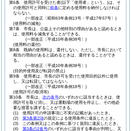
第6条
使用許可を受けた者
(以下「使用者」という。)
は、そ
の使用許可と同時に
前条
に定める使用料を納付しなければ
ならない。
(一部改正〔昭和63年条例13号・平成17年57号〕)
(使用料の減免)
第7条
市長は、公益上その他特別の理由があると認めるとき
は、使用料を減免することができる。
(一部改正〔平成10年条例38号〕)
(使用料の還付)
第8条
既納の使用料は、還付しない。
ただし、市長において
相当の理由があると認めるときは、還付することができ
る。
(一部改正〔平成10年条例38号〕)
(目的外使用及び転貸の禁止)
第9条
使用者は、市長の許可を受けた使用目的以外に使用
し、又は転貸してはならない。
(一部改正〔平成28年条例18号〕)
(使用許可の取消等)
第10条
市長は、
次の各号
のいずれかに該当するときは、使
用許可を取り消し、又は運動場の使用を停止し、その他必
要な措置を講ずることができる。
(1)
使用許可の申請事項に不実の記載があったとき。
(2)
第3条第2項
の規定による使用条件に違反したとき。
(3)
この条例又はこの条例に基づく規則に違反したとき。
(4)
第3条の2各号
のいずれかに該当する事由が判明し、又