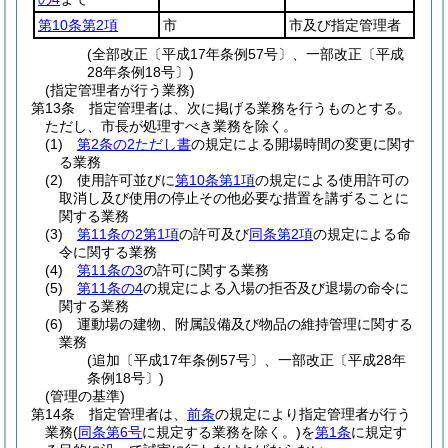
第10条第2項
市
市及び指定管理者
(全部改正〔平成17年条例57号〕、一部改正〔平成
28年条例18号〕)
(指定管理者が行う業務)
第13条
指定管理者は、次に掲げる業務を行うものとする。
ただし、市長が処理すべき業務を除く。
(1)
第2条の2ただし書
の規定による開場時間の変更に関す
る業務
(2)
使用許可並びに
第10条第1項
の規定による使用許可の
取消し及び使用の停止その他必要な措置を講ずることに
関する業務
(3)
第11条の2第1項
の許可及び
同条第2項
の規定による命
令に関する業務
(4)
第11条の3
の許可に関する業務
(5)
第11条の4
の規定による入場の拒否及び退場の命令に
関する業務
(6)
運動場の建物、附属設備及び物品の維持管理に関する
業務
(追加〔平成17年条例57号〕、一部改正〔平成28年
条例18号〕)
(管理の基準)
第14条
指定管理者は、
前条
の規定により指定管理者が行う
業務
(
同条第6号
に規定する業務を除く。)
を
第1条
に規定す