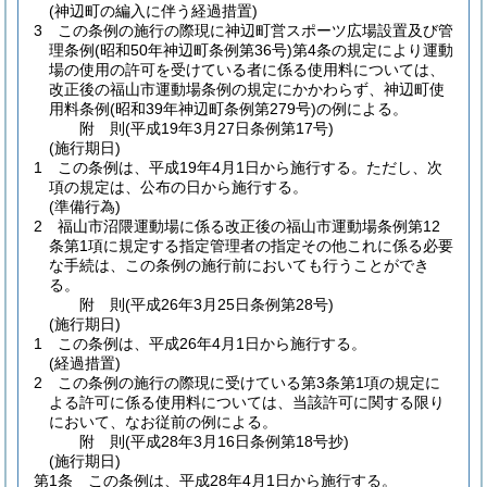
(神辺町の編入に伴う経過措置)
3
この条例の施行の際現に神辺町営スポーツ広場設置及び管
理条例
(昭和50年神辺町条例第36号)
第4条の規定により運動
場の使用の許可を受けている者に係る使用料については、
改正後の福山市運動場条例の規定にかかわらず、神辺町使
用料条例
(昭和39年神辺町条例第279号)
の例による。
附
則
(平成19年3月27日
条例第17号)
(施行期日)
1
この条例は、平成19年4月1日から施行する。
ただし、次
項の規定は、公布の日から施行する。
(準備行為)
2
福山市沼隈運動場に係る改正後の福山市運動場条例第12
条第1項に規定する指定管理者の指定その他これに係る必要
な手続は、この条例の施行前においても行うことができ
る。
附
則
(平成26年3月25日
条例第28号)
(施行期日)
1
この条例は、平成26年4月1日から施行する。
(経過措置)
2
この条例の施行の際現に受けている第3条第1項の規定に
よる許可に係る使用料については、当該許可に関する限り
において、なお従前の例による。
附
則
(平成28年3月16日
条例第18号抄)
(施行期日)
第1条
この条例は、平成28年4月1日から施行する。