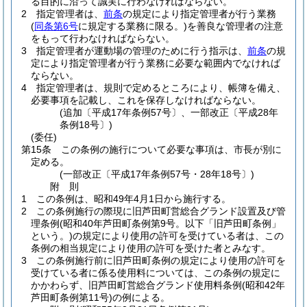
る目的に沿って誠実に行わなければならない。
2
指定管理者は、
前条
の規定により指定管理者が行う業務
(
同条第6号
に規定する業務に限る。)
を善良な管理者の注意
をもって行わなければならない。
3
指定管理者が運動場の管理のために行う指示は、
前条
の規
定により指定管理者が行う業務に必要な範囲内でなければ
ならない。
4
指定管理者は、規則で定めるところにより、帳簿を備え、
必要事項を記載し、これを保存しなければならない。
(追加〔平成17年条例57号〕、一部改正〔平成28年
条例18号〕)
(委任)
第15条
この条例の施行について必要な事項は、市長が別に
定める。
(一部改正〔平成17年条例57号・28年18号〕)
附
則
1
この条例は、昭和49年4月1日から施行する。
2
この条例施行の際現に旧芦田町営総合グランド設置及び管
理条例
(昭和40年芦田町条例第9号。以下「旧芦田町条例」
という。)
の規定により使用の許可を受けている者は、この
条例の相当規定により使用の許可を受けた者とみなす。
3
この条例施行前に旧芦田町条例の規定により使用の許可を
受けている者に係る使用料については、この条例の規定に
かかわらず、旧芦田町営総合グランド使用料条例
(昭和42年
芦田町条例第11号)
の例による。