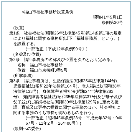
○福山市福祉事務所設置条例
昭和41年5月1日
条例第30号
(設置)
第1条
社会福祉法
(昭和26年法律第45号)
第14条第1項の規定
により福祉に関する事務所
(以下「福祉事務所」という。)
を設置する。
(一部改正〔平成12年条例59号〕)
(名称及び位置)
第2条
福祉事務所の名称及び位置を次のとおり定める。
名称 福山市福祉事務所
位置 福山市東桜町3番5号
(所掌事務)
第3条
福祉事務所は、生活保護法
(昭和25年法律第144号)
、
児童福祉法
(昭和22年法律第164号)
、老人福祉法
(昭和38年
法律第133号)
、身体障害者福祉法
(昭和24年法律第283
号)
、知的障害者福祉法
(昭和35年法律第37号)
及び母子及び
父子並びに寡婦福祉法
(昭和39年法律第129号)
に定める援
護、育成又は更生の措置に関する事務のほか、社会福祉に
関する事務のうち市長が認めるものを行う。
(一部改正〔昭和45年条例23号・平成元年32号・9年
67号・11年2号・26年88号〕)
(規則への委任)