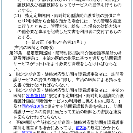
護技術及び看護技術をもってサービスの提供を行うもの
とする。
(11)
指定定期巡回・随時対応型訪問介護看護の提供に当
たり利用者から合鍵を預かる場合には、その管理を厳重
に行うとともに、管理方法、紛失した場合の対処方法そ
の他必要な事項を記載した文書を利用者に交付するもの
とする。
(一部改正〔令和6年条例14号〕)
(主治の医師との関係)
第26条
指定定期巡回・随時対応型訪問介護看護事業所の常
勤看護師等は、主治の医師の指示に基づき適切な訪問看護
サービスが行われるよう必要な管理をしなければならな
い。
2
指定定期巡回・随時対応型訪問介護看護事業者は、訪問看
護サービスの提供の開始に際し、主治の医師による指示を
文書で受けなければならない。
3
指定定期巡回・随時対応型訪問介護看護事業者は、主治の
医師に
次条第1項
に規定する定期巡回・随時対応型訪問介護
看護計画
(訪問看護サービスの利用者に係るものに限る。)
及び
同条第10項
に規定する訪問看護報告書を提出し、訪問
看護サービスの提供に当たって主治の医師との密接な連携
を図らなければならない。
4
医療機関が当該指定定期巡回・随時対応型訪問介護看護事
業所を運営する場合にあっては、
前2項
の規定にかかわら