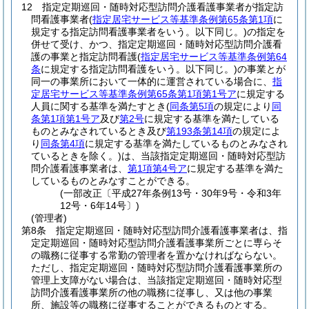
12
指定定期巡回・随時対応型訪問介護看護事業者が指定訪
問看護事業者
(
指定居宅サービス等基準条例第65条第1項
に
規定する指定訪問看護事業者をいう。以下同じ。)
の指定を
併せて受け、かつ、指定定期巡回・随時対応型訪問介護看
護の事業と指定訪問看護
(
指定居宅サービス等基準条例第64
条
に規定する指定訪問看護をいう。以下同じ。)
の事業とが
同一の事業所において一体的に運営されている場合に、
指
定居宅サービス等基準条例第65条第1項第1号ア
に規定する
人員に関する基準を満たすとき
(
同条第5項
の規定により
同
条第1項第1号ア
及び
第2号
に規定する基準を満たしている
ものとみなされているとき及び
第193条第14項
の規定によ
り
同条第4項
に規定する基準を満たしているものとみなされ
ているときを除く。)
は、当該指定定期巡回・随時対応型訪
問介護看護事業者は、
第1項第4号ア
に規定する基準を満た
しているものとみなすことができる。
(一部改正〔平成27年条例13号・30年9号・令和3年
12号・6年14号〕)
(管理者)
第8条
指定定期巡回・随時対応型訪問介護看護事業者は、指
定定期巡回・随時対応型訪問介護看護事業所ごとに専らそ
の職務に従事する常勤の管理者を置かなければならない。
ただし、指定定期巡回・随時対応型訪問介護看護事業所の
管理上支障がない場合は、当該指定定期巡回・随時対応型
訪問介護看護事業所の他の職務に従事し、又は他の事業
所、施設等の職務に従事することができるものとする。