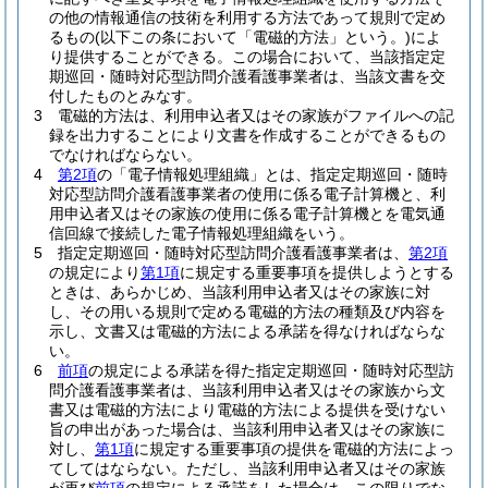
の他の情報通信の技術を利用する方法であって規則で定め
るもの
(以下この条において「電磁的方法」という。)
によ
り提供することができる。
この場合において、当該指定定
期巡回・随時対応型訪問介護看護事業者は、当該文書を交
付したものとみなす。
3
電磁的方法は、利用申込者又はその家族がファイルへの記
録を出力することにより文書を作成することができるもの
でなければならない。
4
第2項
の「電子情報処理組織」とは、指定定期巡回・随時
対応型訪問介護看護事業者の使用に係る電子計算機と、利
用申込者又はその家族の使用に係る電子計算機とを電気通
信回線で接続した電子情報処理組織をいう。
5
指定定期巡回・随時対応型訪問介護看護事業者は、
第2項
の規定により
第1項
に規定する重要事項を提供しようとする
ときは、あらかじめ、当該利用申込者又はその家族に対
し、その用いる規則で定める電磁的方法の種類及び内容を
示し、文書又は電磁的方法による承諾を得なければならな
い。
6
前項
の規定による承諾を得た指定定期巡回・随時対応型訪
問介護看護事業者は、当該利用申込者又はその家族から文
書又は電磁的方法により電磁的方法による提供を受けない
旨の申出があった場合は、当該利用申込者又はその家族に
対し、
第1項
に規定する重要事項の提供を電磁的方法によっ
てしてはならない。
ただし、当該利用申込者又はその家族