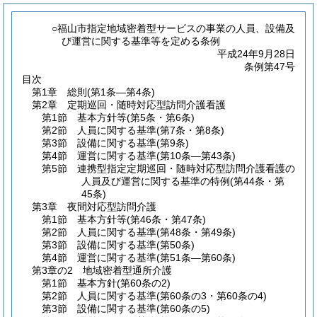
○福山市指定地域密着型サービスの事業の人員、設備及
び運営に関する基準等を定める条例
平成24年9月28日
条例第47号
目次
第1章
総則
(第1条―第4条)
第2章
定期巡回・随時対応型訪問介護看護
第1節
基本方針等
(第5条・第6条)
第2節
人員に関する基準
(第7条・第8条)
第3節
設備に関する基準
(第9条)
第4節
運営に関する基準
(第10条―第43条)
第5節
連携型指定定期巡回・随時対応型訪問介護看護の
人員及び運営に関する基準の特例
(第44条・第
45条)
第3章
夜間対応型訪問介護
第1節
基本方針等
(第46条・第47条)
第2節
人員に関する基準
(第48条・第49条)
第3節
設備に関する基準
(第50条)
第4節
運営に関する基準
(第51条―第60条)
第3章の2
地域密着型通所介護
第1節
基本方針
(第60条の2)
第2節
人員に関する基準
(第60条の3・第60条の4)
第3節
設備に関する基準
(第60条の5)