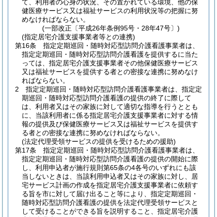
て、利用者の心身の状況、その置かれている環境、他の保
健医療サービス又は福祉サービスの利用状況等の把握に努
めなければならない。
(一部改正〔平成26年条例95号・28年47号〕)
(指定居宅介護支援事業者等との連携)
第16条
指定定期巡回・随時対応型訪問介護看護事業者は、
指定定期巡回・随時対応型訪問介護看護を提供するに当た
っては、指定居宅介護支援事業者その他保健医療サービス
又は福祉サービスを提供する者との密接な連携に努めなけ
ればならない。
2
指定定期巡回・随時対応型訪問介護看護事業者は、指定定
期巡回・随時対応型訪問介護看護の提供の終了に際して
は、利用者又はその家族に対して適切な指導を行うととも
に、当該利用者に係る指定居宅介護支援事業者に対する情
報の提供及び保健医療サービス又は福祉サービスを提供す
る者との密接な連携に努めなければならない。
(法定代理受領サービスの提供を受けるための援助)
第17条
指定定期巡回・随時対応型訪問介護看護事業者は、
指定定期巡回・随時対応型訪問介護看護の提供の開始に際
し、利用申込者が施行規則第65条の4各号のいずれにも該
当しないときは、当該利用申込者又はその家族に対し、居
宅サービス計画の作成を指定居宅介護支援事業者に依頼す
る旨を市に対して届け出ること等により、指定定期巡回・
随時対応型訪問介護看護の提供を法定代理受領サービスと
して受けることができる旨を説明すること、指定居宅介護