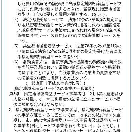
した費用の額
(その額が現に当該指定地域密着型サービス
に要した費用の額を超えるときは、当該現に指定地域密
着型サービスに要した費用の額とする。)
をいう。
(4)
法定代理受領サービス 法第42条の2第6項の規定によ
り地域密着型介護サービス費が利用者に代わり当該指定
地域密着型サービス事業者に支払われる場合の当該地域
密着型介護サービス費に係る指定地域密着型サービスを
いう。
(5)
共生型地域密着型サービス 法第78条の2の2第1項の
申請に係る法第42条の2第1項本文の指定を受けた者によ
る指定地域密着型サービスをいう。
(6)
常勤換算方法 当該事業所の従業者の勤務延べ時間数
を当該事業所において常勤の従業者が勤務すべき時間数
で除することにより、当該事業所の従業者の員数を常勤
の従業者の員数に換算する方法をいう。
(一部改正〔平成30年条例9号〕)
(指定地域密着型サービスの事業の一般原則)
第3条
指定地域密着型サービス事業者は、利用者の意思及び
人格を尊重して、常に利用者の立場に立ったサービスの提
供に努めなければならない。
2
指定地域密着型サービス事業者は、指定地域密着型サービ
スの事業を運営するに当たっては、地域との結び付きを重
視し、市、他の地域密着型サービス事業者又は居宅サービ
ス事業者
(居宅サービス事業を行う者をいう。以下同じ。)
その他の保健医療サービス及び福祉サービスを提供する者