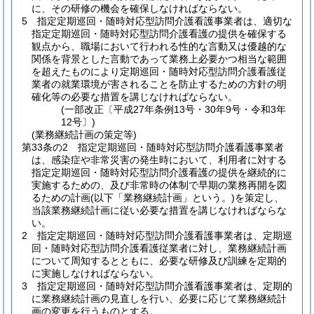
に、その研修の機会を確保しなければならない。
5
指定定期巡回・随時対応型訪問介護看護事業者は、適切な
指定定期巡回・随時対応型訪問介護看護の提供を確保する
観点から、職場において行われる性的な言動又は優越的な
関係を背景とした言動であって業務上必要かつ相当な範囲
を超えたものにより定期巡回・随時対応型訪問介護看護従
業者の就業環境が害されることを防止するための方針の明
確化等の必要な措置を講じなければならない。
(一部改正〔平成27年条例13号・30年9号・令和3年
12号〕)
(業務継続計画の策定等)
第33条の2
指定定期巡回・随時対応型訪問介護看護事業者
は、感染症や非常災害の発生時において、利用者に対する
指定定期巡回・随時対応型訪問介護看護の提供を継続的に
実施するための、及び非常時の体制で早期の業務再開を図
るための計画
(以下「業務継続計画」という。)
を策定し、
当該業務継続計画に従い必要な措置を講じなければならな
い。
2
指定定期巡回・随時対応型訪問介護看護事業者は、定期巡
回・随時対応型訪問介護看護従業者に対し、業務継続計画
について周知するとともに、必要な研修及び訓練を定期的
に実施しなければならない。
3
指定定期巡回・随時対応型訪問介護看護事業者は、定期的
に業務継続計画の見直しを行い、必要に応じて業務継続計
画の変更を行うものとする。