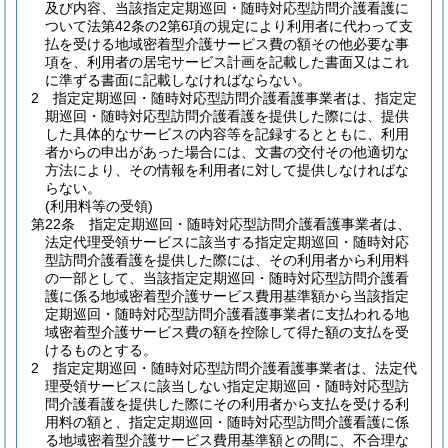
及び内容、当該指定定期巡回・随時対応型訪問介護看護に
ついて法第42条の2第6項の規定により利用者に代わって支
払を受ける地域密着型介護サービス費の額その他必要な事
項を、利用者の居宅サービス計画を記載した書面又はこれ
に準ずる書面に記載しなければならない。
2
指定定期巡回・随時対応型訪問介護看護事業者は、指定定
期巡回・随時対応型訪問介護看護を提供した際には、提供
した具体的なサービスの内容等を記録するとともに、利用
者からの申出があった場合には、文書の交付その他適切な
方法により、その情報を利用者に対して提供しなければな
らない。
(利用料等の受領)
第22条
指定定期巡回・随時対応型訪問介護看護事業者は、
法定代理受領サービスに該当する指定定期巡回・随時対応
型訪問介護看護を提供した際には、その利用者から利用料
の一部として、当該指定定期巡回・随時対応型訪問介護看
護に係る地域密着型介護サービス費用基準額から当該指定
定期巡回・随時対応型訪問介護看護事業者に支払われる地
域密着型介護サービス費の額を控除して得た額の支払を受
けるものとする。
2
指定定期巡回・随時対応型訪問介護看護事業者は、法定代
理受領サービスに該当しない指定定期巡回・随時対応型訪
問介護看護を提供した際にその利用者から支払を受ける利
用料の額と、指定定期巡回・随時対応型訪問介護看護に係
る地域密着型介護サービス費用基準額との間に、不合理な