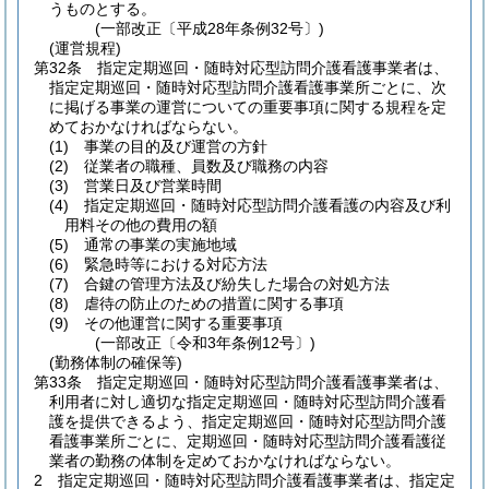
うものとする。
(一部改正〔平成28年条例32号〕)
(運営規程)
第32条
指定定期巡回・随時対応型訪問介護看護事業者は、
指定定期巡回・随時対応型訪問介護看護事業所ごとに、次
に掲げる事業の運営についての重要事項に関する規程を定
めておかなければならない。
(1)
事業の目的及び運営の方針
(2)
従業者の職種、員数及び職務の内容
(3)
営業日及び営業時間
(4)
指定定期巡回・随時対応型訪問介護看護の内容及び利
用料その他の費用の額
(5)
通常の事業の実施地域
(6)
緊急時等における対応方法
(7)
合鍵の管理方法及び紛失した場合の対処方法
(8)
虐待の防止のための措置に関する事項
(9)
その他運営に関する重要事項
(一部改正〔令和3年条例12号〕)
(勤務体制の確保等)
第33条
指定定期巡回・随時対応型訪問介護看護事業者は、
利用者に対し適切な指定定期巡回・随時対応型訪問介護看
護を提供できるよう、指定定期巡回・随時対応型訪問介護
看護事業所ごとに、定期巡回・随時対応型訪問介護看護従
業者の勤務の体制を定めておかなければならない。
2
指定定期巡回・随時対応型訪問介護看護事業者は、指定定