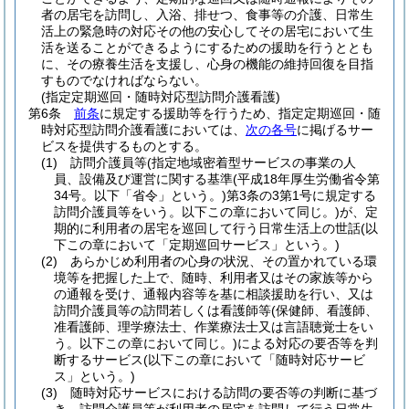
者の居宅を訪問し、入浴、排せつ、食事等の介護、日常生
活上の緊急時の対応その他の安心してその居宅において生
活を送ることができるようにするための援助を行うととも
に、その療養生活を支援し、心身の機能の維持回復を目指
すものでなければならない。
(指定定期巡回・随時対応型訪問介護看護)
第6条
前条
に規定する援助等を行うため、指定定期巡回・随
時対応型訪問介護看護においては、
次の各号
に掲げるサー
ビスを提供するものとする。
(1)
訪問介護員等
(指定地域密着型サービスの事業の人
員、設備及び運営に関する基準
(平成18年厚生労働省令第
34号。以下「省令」という。)
第3条の3第1号に規定する
訪問介護員等をいう。以下この章において同じ。)
が、定
期的に利用者の居宅を巡回して行う日常生活上の世話
(以
下この章において「定期巡回サービス」という。)
(2)
あらかじめ利用者の心身の状況、その置かれている環
境等を把握した上で、随時、利用者又はその家族等から
の通報を受け、通報内容等を基に相談援助を行い、又は
訪問介護員等の訪問若しくは看護師等
(保健師、看護師、
准看護師、理学療法士、作業療法士又は言語聴覚士をい
う。以下この章において同じ。)
による対応の要否等を判
断するサービス
(以下この章において「随時対応サービ
ス」という。)
(3)
随時対応サービスにおける訪問の要否等の判断に基づ