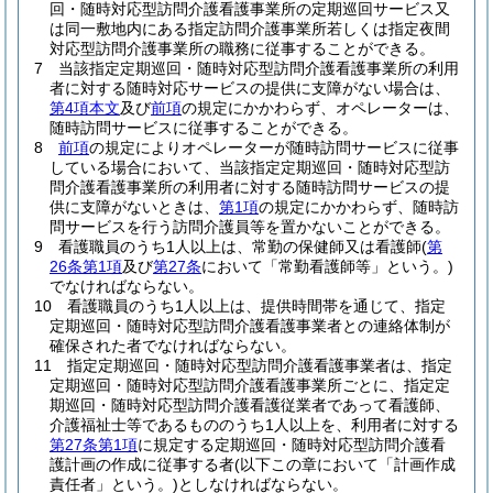
回・随時対応型訪問介護看護事業所の定期巡回サービス又
は同一敷地内にある指定訪問介護事業所若しくは指定夜間
対応型訪問介護事業所の職務に従事することができる。
7
当該指定定期巡回・随時対応型訪問介護看護事業所の利用
者に対する随時対応サービスの提供に支障がない場合は、
第4項本文
及び
前項
の規定にかかわらず、オペレーターは、
随時訪問サービスに従事することができる。
8
前項
の規定によりオペレーターが随時訪問サービスに従事
している場合において、当該指定定期巡回・随時対応型訪
問介護看護事業所の利用者に対する随時訪問サービスの提
供に支障がないときは、
第1項
の規定にかかわらず、随時訪
問サービスを行う訪問介護員等を置かないことができる。
9
看護職員のうち1人以上は、常勤の保健師又は看護師
(
第
26条第1項
及び
第27条
において「常勤看護師等」という。)
でなければならない。
10
看護職員のうち1人以上は、提供時間帯を通じて、指定
定期巡回・随時対応型訪問介護看護事業者との連絡体制が
確保された者でなければならない。
11
指定定期巡回・随時対応型訪問介護看護事業者は、指定
定期巡回・随時対応型訪問介護看護事業所ごとに、指定定
期巡回・随時対応型訪問介護看護従業者であって看護師、
介護福祉士等であるもののうち1人以上を、利用者に対する
第27条第1項
に規定する定期巡回・随時対応型訪問介護看
護計画の作成に従事する者
(以下この章において「計画作成
責任者」という。)
としなければならない。