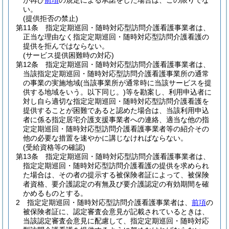
が再び
前項
の規定による承諾をした場合は、この限りでな
い。
(提供拒否の禁止)
第11条
指定定期巡回・随時対応型訪問介護看護事業者は、
正当な理由なく指定定期巡回・随時対応型訪問介護看護の
提供を拒んではならない。
(サービス提供困難時の対応)
第12条
指定定期巡回・随時対応型訪問介護看護事業者は、
当該指定定期巡回・随時対応型訪問介護看護事業所の通常
の事業の実施地域
(当該事業所が通常時に当該サービスを提
供する地域をいう。以下同じ。)
等を勘案し、利用申込者に
対し自ら適切な指定定期巡回・随時対応型訪問介護看護を
提供することが困難であると認めた場合は、当該利用申込
者に係る指定居宅介護支援事業者への連絡、適当な他の指
定定期巡回・随時対応型訪問介護看護事業者等の紹介その
他の必要な措置を速やかに講じなければならない。
(受給資格等の確認)
第13条
指定定期巡回・随時対応型訪問介護看護事業者は、
指定定期巡回・随時対応型訪問介護看護の提供を求められ
た場合は、その者の提示する被保険者証によって、被保険
者資格、要介護認定の有無及び要介護認定の有効期間を確
かめるものとする。
2
指定定期巡回・随時対応型訪問介護看護事業者は、
前項
の
被保険者証に、認定審査会意見が記載されているときは、
当該認定審査会意見に配慮して、指定定期巡回・随時対応