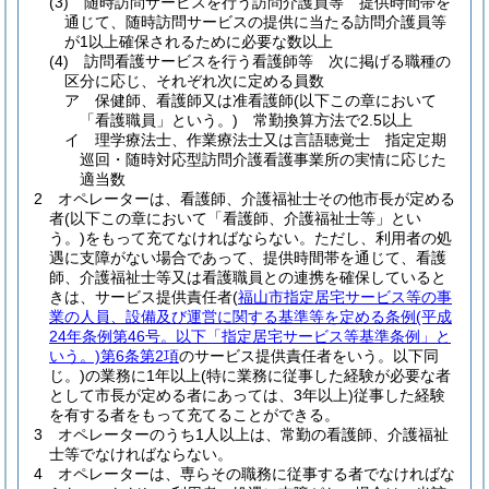
(3)
随時訪問サービスを行う訪問介護員等 提供時間帯を
通じて、随時訪問サービスの提供に当たる訪問介護員等
が1以上確保されるために必要な数以上
(4)
訪問看護サービスを行う看護師等 次に掲げる職種の
区分に応じ、それぞれ次に定める員数
ア
保健師、看護師又は准看護師
(以下この章において
「看護職員」という。)
常勤換算方法で2.5以上
イ
理学療法士、作業療法士又は言語聴覚士 指定定期
巡回・随時対応型訪問介護看護事業所の実情に応じた
適当数
2
オペレーターは、看護師、介護福祉士その他市長が定める
者
(以下この章において「看護師、介護福祉士等」とい
う。)
をもって充てなければならない。
ただし、利用者の処
遇に支障がない場合であって、提供時間帯を通じて、看護
師、介護福祉士等又は看護職員との連携を確保していると
きは、サービス提供責任者
(
福山市指定居宅サービス等の事
業の人員、設備及び運営に関する基準等を定める条例
(平成
24年条例第46号。以下「指定居宅サービス等基準条例」と
いう。)
第6条第2項
のサービス提供責任者をいう。以下同
じ。)
の業務に1年以上
(特に業務に従事した経験が必要な者
として市長が定める者にあっては、3年以上)
従事した経験
を有する者をもって充てることができる。
3
オペレーターのうち1人以上は、常勤の看護師、介護福祉
士等でなければならない。
4
オペレーターは、専らその職務に従事する者でなければな