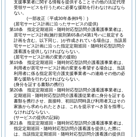
支援事業者に関する情報を提供することその他の法定代理
受領サービスを行うために必要な援助を行わなければなら
ない。
(一部改正〔平成30年条例9号〕)
(居宅サービス計画に沿ったサービスの提供)
第18条
指定定期巡回・随時対応型訪問介護看護事業者は、
居宅サービス計画
(施行規則第65条の4第1号ハに規定する
計画を含む。以下同じ。)
が作成されている場合は、当該居
宅サービス計画に沿った指定定期巡回・随時対応型訪問介
護看護を提供しなければならない。
(居宅サービス計画の変更の援助)
第19条
指定定期巡回・随時対応型訪問介護看護事業者は、
利用者が居宅サービス計画の変更を希望する場合は、当該
利用者に係る指定居宅介護支援事業者への連絡その他の必
要な援助を行わなければならない。
(身分を証する書類の携行)
第20条
指定定期巡回・随時対応型訪問介護看護事業者は、
定期巡回・随時対応型訪問介護看護従業者に身分を証する
書類を携行させ、面接時、初回訪問時及び利用者又はその
家族から求められたときは、これを提示すべき旨を指導し
なければならない。
(サービスの提供の記録)
第21条
指定定期巡回・随時対応型訪問介護看護事業者は、
指定定期巡回・随時対応型訪問介護看護を提供した際に
は、当該指定定期巡回・随時対応型訪問介護看護の提供日