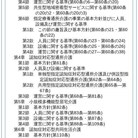
第4節
運営に関する基準
(第60条の6―第60条の20)
第5節
共生型地域密着型サービスに関する基準
(第60条
の20の2・第60条の20の3)
第6節
指定療養通所介護の事業の基本方針並びに人員、
設備及び運営に関する基準
第1款
この節の趣旨及び基本方針
(第60条の21・第60
条の22)
第2款
人員に関する基準
(第60条の23・第60条の24)
第3款
設備に関する基準
(第60条の25・第60条の26)
第4款
運営に関する基準
(第60条の27―第60条の38)
第4章
認知症対応型通所介護
第1節
基本方針
(第61条)
第2節
人員及び設備に関する基準
第1款
単独型指定認知症対応型通所介護及び併設型指
定認知症対応型通所介護
(第62条―第64条)
第2款
共用型指定認知症対応型通所介護
(第65条―第
67条)
第3節
運営に関する基準
(第68条―第81条)
第5章
小規模多機能型居宅介護
第1節
基本方針
(第82条)
第2節
人員に関する基準
(第83条―第85条)
第3節
設備に関する基準
(第86条・第87条)
第4節
運営に関する基準
(第88条―第109条)
第6章
認知症対応型共同生活介護
第1節
基本方針
(第110条)