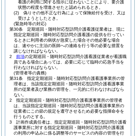
看護の利用に関する指示に従わないことにより、要介護
状態の程度を増進させたと認められるとき。
(2)
偽りその他不正な行為によって保険給付を受け、又は
受けようとしたとき。
(緊急時等の対応)
第30条
定期巡回・随時対応型訪問介護看護従業者は、現に
指定定期巡回・随時対応型訪問介護看護の提供を行ってい
るときに利用者の病状が急変した場合その他必要な場合
は、速やかに主治の医師への連絡を行う等の必要な措置を
講じなければならない。
2
前項
の定期巡回・随時対応型訪問介護看護従業者が看護職
員である場合にあっては、必要に応じて臨時の応急手当を
行わなければならない。
(管理者等の責務)
第31条
指定定期巡回・随時対応型訪問介護看護事業所の管
理者は、当該指定定期巡回・随時対応型訪問介護看護事業
所の従業者及び業務の管理を、一元的に行わなければなら
ない。
2
指定定期巡回・随時対応型訪問介護看護事業所の管理者
は、当該指定定期巡回・随時対応型訪問介護看護事業所の
従業者にこの節の規定を遵守させるため必要な指揮命令を
行うものとする。
3
計画作成責任者は、指定定期巡回・随時対応型訪問介護看
護事業所に対する指定定期巡回・随時対応型訪問介護看護
の利用の申込みに係る調整等のサービスの内容の管理を行