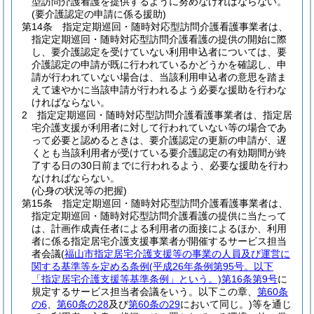
型訪問介護看護を提供するように努めなければならない。
(要介護認定の申請に係る援助)
第14条
指定定期巡回・随時対応型訪問介護看護事業者は、
指定定期巡回・随時対応型訪問介護看護の提供の開始に際
し、要介護認定を受けていない利用申込者については、要
介護認定の申請が既に行われているかどうかを確認し、申
請が行われていない場合は、当該利用申込者の意思を踏ま
えて速やかに当該申請が行われるよう必要な援助を行わな
ければならない。
2
指定定期巡回・随時対応型訪問介護看護事業者は、指定居
宅介護支援が利用者に対して行われていない等の場合であ
って必要と認めるときは、要介護認定の更新の申請が、遅
くとも当該利用者が受けている要介護認定の有効期間が終
了する日の30日前までに行われるよう、必要な援助を行わ
なければならない。
(心身の状況等の把握)
第15条
指定定期巡回・随時対応型訪問介護看護事業者は、
指定定期巡回・随時対応型訪問介護看護の提供に当たって
は、計画作成責任者による利用者の面接によるほか、利用
者に係る指定居宅介護支援事業者が開催するサービス担当
者会議
(
福山市指定居宅介護支援等の事業の人員及び運営に
関する基準等を定める条例
(平成26年条例第95号。以下
「指定居宅介護支援等基準条例」という。)
第16条第9号
に
規定するサービス担当者会議をいう。以下この章、
第60条
の6
、
第60条の28
及び
第60条の29
において同じ。)
等を通じ