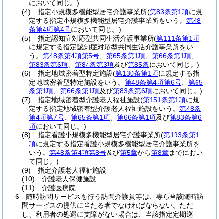
において同じ。)
(4)
指定小規模多機能型居宅介護事業所
(
第83条第1項
に規
定する指定小規模多機能型居宅介護事業所をいう。
第48
条第4項第4号
において同じ。)
(5)
指定認知症対応型共同生活介護事業所
(
第111条第1項
に規定する指定認知症対応型共同生活介護事業所をい
う。
第48条第4項第5号
、
第65条第1項
、
第66条第1項
、
第83条第6項
、
第84条第3項
及び
第85条
において同じ。)
(6)
指定地域密着型特定施設
(
第130条第1項
に規定する指
定地域密着型特定施設をいう。
第48条第4項第6号
、
第65
条第1項
、
第66条第1項
及び
第83条第6項
において同じ。)
(7)
指定地域密着型介護老人福祉施設
(
第151条第1項
に規
定する指定地域密着型介護老人福祉施設をいう。
第48条
第4項第7号
、
第65条第1項
、
第66条第1項
及び
第83条第6
項
において同じ。)
(8)
指定看護小規模多機能型居宅介護事業所
(
第193条第1
項
に規定する指定看護小規模多機能型居宅介護事業所を
いう。
第48条第4項第8号
及び
第5章
から
第8章
までにおい
て同じ。)
(9)
指定介護老人福祉施設
(10)
介護老人保健施設
(11)
介護医療院
6
随時訪問サービスを行う訪問介護員等は、専ら当該随時訪
問サービスの提供に当たる者でなければならない。
ただ
し、利用者の処遇に支障がない場合は、当該指定定期巡