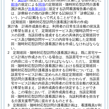
ず、
第2項
の規定による主治の医師の文書による指示並びに
前項
の規定による
同項
の定期巡回・随時対応型訪問介護看
護計画及び
次条第10項
に規定する訪問看護報告書の提出
は、診療録その他の診療に関する記録
(以下「診療記録」と
いう。)
への記載をもって代えることができる。
(定期巡回・随時対応型訪問介護看護計画等の作成)
第27条
計画作成責任者は、利用者の日常生活全般の状況及
び希望を踏まえて、定期巡回サービス及び随時訪問サービ
スの目標、当該目標を達成するための具体的な定期巡回サ
ービス及び随時訪問サービスの内容等を記載した定期巡
回・随時対応型訪問介護看護計画を作成しなければならな
い。
2
定期巡回・随時対応型訪問介護看護計画は、既に居宅サー
ビス計画が作成されている場合は、当該居宅サービス計画
の内容に沿って作成しなければならない。
ただし、定期巡
回・随時対応型訪問介護看護計画における指定定期巡回・
随時対応型訪問介護看護を提供する日時等については、当
該居宅サービス計画に定められた指定定期巡回・随時対応
型訪問介護看護が提供される日時等にかかわらず、当該居
宅サービス計画の内容及び利用者の日常生活全般の状況及
び希望を踏まえ、計画作成責任者が決定することができ
る。
この場合において、計画作成責任者は、当該定期巡
回・随時対応型訪問介護看護計画を、当該利用者を担当す
る介護支援専門員に提出するものとする。
3
定期巡回・随時対応型訪問介護看護計画は、看護職員が利