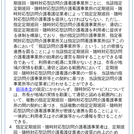
期巡回・随時対応型訪問介護看護事業所ごとに、当該指定
定期巡回・随時対応型訪問介護看護事業所の定期巡回・随
時対応型訪問介護看護従業者によって指定定期巡回・随時
対応型訪問介護看護を提供しなければならない。
ただし、
指定定期巡回・随時対応型訪問介護看護事業所が、適切に
指定定期巡回・随時対応型訪問介護看護を利用者に提供す
る体制を構築しており、他の指定訪問介護事業所、指定夜
間対応型訪問介護事業所又は指定訪問看護事業所
(以下この
条において「指定訪問介護事業所等」という。)
との密接な
連携を図ることにより当該指定定期巡回・随時対応型訪問
介護看護事業所の効果的な運営を期待することができる場
合であって、利用者の処遇に支障がないときは、市長が地
域の実情を勘案し適切と認める範囲内において、定期巡
回・随時対応型訪問介護看護の事業の一部を、当該他の指
定訪問介護事業所等との契約に基づき、当該指定訪問介護
事業所等の従業者に行わせることができる。
3
前項本文
の規定にかかわらず、随時対応サービスについて
は、市長が地域の実情を勘案して適切と認める範囲内にお
いて、複数の指定定期巡回・随時対応型訪問介護看護事業
所の間の契約に基づき、当該複数の指定定期巡回・随時対
応型訪問介護看護事業所が密接な連携を図ることにより、
一体的に利用者又はその家族等からの通報を受けることが
できる。
4
指定定期巡回・随時対応型訪問介護看護事業者は、定期巡
回・随時対応型訪問介護看護従業者の資質の向上のため