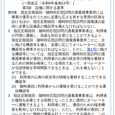
(一部改正〔令和6年条例14号〕)
第3節
設備に関する基準
第9条
指定定期巡回・随時対応型訪問介護看護事業所には、
事業の運営を行うために必要な広さを有する専用の区画を
設けるほか、指定定期巡回・随時対応型訪問介護看護の提
供に必要な設備及び備品等を備えなければならない。
2
指定定期巡回・随時対応型訪問介護看護事業者は、利用者
が円滑に通報し、迅速な対応を受けることができるよう、
指定定期巡回・随時対応型訪問介護看護事業所ごとに、次
に掲げる機器等を備え、必要に応じてオペレーターに当該
機器等を携帯させなければならない。
ただし、
第1号
に掲げ
る機器等については、指定定期巡回・随時対応型訪問介護
看護事業者が適切に利用者の心身の状況等の情報を蓄積す
るための体制を確保している場合であって、オペレーター
が当該情報を常時閲覧できるときは、これを備えないこと
ができる。
(1)
利用者の心身の状況等の情報を蓄積することができる
機器等
(2)
随時適切に利用者からの通報を受けることができる通
信機器等
3
指定定期巡回・随時対応型訪問介護看護事業者は、利用者
が援助を必要とする状態となったときに適切にオペレータ
ーに通報できるよう、利用者に対し、通信のための端末機
器を配布しなければならない。
ただし、利用者が適切にオ
ペレーターに随時の通報を行うことができる場合は、この