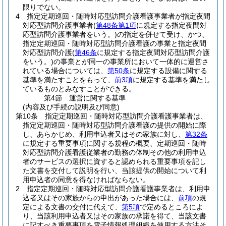
限りでない。
4
指定定期巡回・随時対応型訪問介護看護事業者が指定夜間
対応型訪問介護事業者
(
第48条第1項
に規定する指定夜間対
応型訪問介護事業者をいう。)
の指定を併せて受け、かつ、
指定定期巡回・随時対応型訪問介護看護の事業と指定夜間
対応型訪問介護
(
第46条
に規定する指定夜間対応型訪問介護
をいう。)
の事業とが同一の事業所において一体的に運営さ
れている場合については、
第50条
に規定する設備に関する
基準を満たすことをもって、
前3項
に規定する基準を満たし
ているものとみなすことができる。
第4節
運営に関する基準
(内容及び手続の説明及び同意)
第10条
指定定期巡回・随時対応型訪問介護看護事業者は、
指定定期巡回・随時対応型訪問介護看護の提供の開始に際
し、あらかじめ、利用申込者又はその家族に対し、
第32条
に規定する重要事項に関する規程の概要、定期巡回・随時
対応型訪問介護看護従業者の勤務の体制その他の利用申込
者のサービスの選択に資すると認められる重要事項を記し
た文書を交付して説明を行い、当該提供の開始について利
用申込者の同意を得なければならない。
2
指定定期巡回・随時対応型訪問介護看護事業者は、利用申
込者又はその家族からの申出があった場合には、
前項
の規
定による文書の交付に代えて、
第5項
で定めるところによ
り、当該利用申込者又はその家族の承諾を得て、当該文書
に記すべき重要事項を電子情報処理組織を使用する方法そ