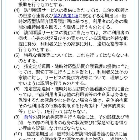
援助を行うものとする。
(4)
訪問看護サービスの提供に当たっては、主治の医師と
の密接な連携及び
第27条第1項
に規定する定期巡回・随
時対応型訪問介護看護計画に基づき、利用者の心身の機
能の維持回復を図るよう適切に行うものとする。
(5)
訪問看護サービスの提供に当たっては、常に利用者の
病状、心身の状況及びその置かれている環境の的確な把
握に努め、利用者又はその家族に対し、適切な指導等を
行うものとする。
(6)
特殊な看護等については、これを行ってはならないも
のとする。
(7)
指定定期巡回・随時対応型訪問介護看護の提供に当た
っては、懇切丁寧に行うことを旨とし、利用者又はその
家族に対し、サービスの提供方法等について、理解しや
すいように説明を行うものとする。
(8)
指定定期巡回・随時対応型訪問介護看護の提供に当た
っては、当該利用者又は他の利用者等の生命又は身体を
保護するため緊急やむを得ない場合を除き、身体的拘束
その他利用者の行動を制限する行為
(以下「身体的拘束
等」という。)
を行ってはならない。
(9)
前号
の身体的拘束等を行う場合には、その態様及び時
間、その際の利用者の心身の状況並びに緊急やむを得な
い理由を記録しなければならない。
(10)
指定定期巡回・随時対応型訪問介護看護の提供に当
たっては、介護技術及び医学の進歩に対応し、適切な介