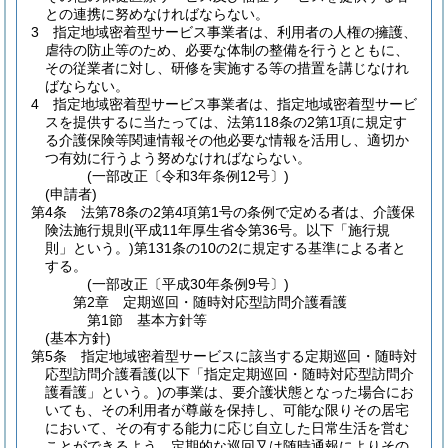
との連携に努めなければならない。
3
指定地域密着型サービス事業者は、利用者の人権の擁護、
虐待の防止等のため、必要な体制の整備を行うとともに、
その従業者に対し、研修を実施する等の措置を講じなけれ
ばならない。
4
指定地域密着型サービス事業者は、指定地域密着型サービ
スを提供するに当たっては、法第118条の2第1項に規定す
る介護保険等関連情報その他必要な情報を活用し、適切か
つ有効に行うよう努めなければならない。
(一部改正〔令和3年条例12号〕)
(申請者)
第4条
法第78条の2第4項第1号の条例で定める者は、介護保
険法施行規則
(平成11年厚生省令第36号。以下「施行規
則」という。)
第131条の10の2に規定する基準による者と
する。
(一部改正〔平成30年条例9号〕)
第2章
定期巡回・随時対応型訪問介護看護
第1節
基本方針等
(基本方針)
第5条
指定地域密着型サービスに該当する定期巡回・随時対
応型訪問介護看護
(以下「指定定期巡回・随時対応型訪問介
護看護」という。)
の事業は、要介護状態となった場合にお
いても、その利用者が尊厳を保持し、可能な限りその居宅
において、その有する能力に応じ自立した日常生活を営む
ことができるよう、定期的な巡回又は随時通報によりその