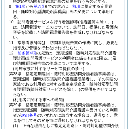
時対応型訪問介護看護計画の変更を行うものとする。
9
第1項
から
第7項
までの規定は、
前項
に規定する定期巡
回・随時対応型訪問介護看護計画の変更について準用す
る。
10
訪問看護サービスを行う看護師等
(准看護師を除く。)
は、訪問看護サービスについて、訪問日、提供した看護内
容等を記載した訪問看護報告書を作成しなければならな
い。
11
常勤看護師等は、訪問看護報告書の作成に関し、必要な
指導及び管理を行わなければならない。
12
前条第4項
の規定は、定期巡回・随時対応型訪問介護看
護計画
(訪問看護サービスの利用者に係るものに限る。)
及
び訪問看護報告書の作成について準用する。
(同居家族に対するサービス提供の禁止)
第28条
指定定期巡回・随時対応型訪問介護看護事業者は、
定期巡回・随時対応型訪問介護看護従業者に、その同居の
家族である利用者に対する指定定期巡回・随時対応型訪問
介護看護
(随時対応サービスを除く。)
の提供をさせてはな
らない。
(利用者に関する市への通知)
第29条
指定定期巡回・随時対応型訪問介護看護事業者は、
指定定期巡回・随時対応型訪問介護看護を受けている利用
者が
次の各号
のいずれかに該当する場合は、遅滞なく、意
見を付してその旨を市に通知しなければならない。
(1)
正当な理由なしに指定定期巡回・随時対応型訪問介護