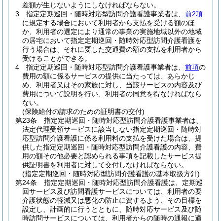
差額が生じないようにしなければならない。
3
指定定期巡回・随時対応型訪問介護看護事業者は、
前2項
に規定する場合において利用者から支払を受ける額のほ
か、利用者の選定により通常の事業の実施地域以外の地域
の居宅において指定定期巡回・随時対応型訪問介護看護を
行う場合は、それに要した交通費の額の支払を利用者から
受けることができる。
4
指定定期巡回・随時対応型訪問介護看護事業者は、
前項
の
費用の額に係るサービスの提供に当たっては、あらかじ
め、利用者又はその家族に対し、当該サービスの内容及び
費用について説明を行い、利用者の同意を得なければなら
ない。
(保険給付の請求のための証明書の交付)
第23条
指定定期巡回・随時対応型訪問介護看護事業者は、
法定代理受領サービスに該当しない指定定期巡回・随時対
応型訪問介護看護に係る利用料の支払を受けた場合は、提
供した指定定期巡回・随時対応型訪問介護看護の内容、費
用の額その他必要と認められる事項を記載したサービス提
供証明書を利用者に対して交付しなければならない。
(指定定期巡回・随時対応型訪問介護看護の基本取扱方針)
第24条
指定定期巡回・随時対応型訪問介護看護は、定期巡
回サービス及び訪問看護サービスについては、利用者の要
介護状態の軽減又は悪化の防止に資するよう、その目標を
設定し、計画的に行うとともに、随時対応サービス及び随
時訪問サービスについては、利用者からの随時の通報に適