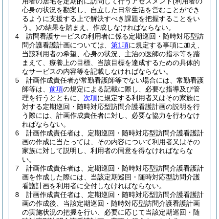
用者の居宅を定期的に訪問して行うアセスメント
(利用者の
心身の状況を勘案し、自立した日常生活を営むことができ
るように支援する上で解決すべき課題を把握することをい
う。)
の結果を踏まえ、作成しなければならない。
4
訪問看護サービスの利用者に係る定期巡回・随時対応型訪
問介護看護計画については、
第1項
に規定する事項に加え、
当該利用者の希望、心身の状況、主治の医師の指示等を踏
まえて、療養上の目標、当該目標を達成するための具体的
なサービスの内容等を記載しなければならない。
5
計画作成責任者が常勤看護師等でない場合には、常勤看護
師等は、
前項
の規定による記載に際し、必要な指導及び管
理を行うとともに、
次項
に規定する利用者又はその家族に
対する定期巡回・随時対応型訪問介護看護計画の説明を行
う際には、計画作成責任者に対し、必要な協力を行わなけ
ればならない。
6
計画作成責任者は、定期巡回・随時対応型訪問介護看護計
画の作成に当たっては、その内容について利用者又はその
家族に対して説明し、利用者の同意を得なければならな
い。
7
計画作成責任者は、定期巡回・随時対応型訪問介護看護計
画を作成した際には、当該定期巡回・随時対応型訪問介護
看護計画を利用者に交付しなければならない。
8
計画作成責任者は、定期巡回・随時対応型訪問介護看護計
画の作成後、当該定期巡回・随時対応型訪問介護看護計画
の実施状況の把握を行い、必要に応じて当該定期巡回・随