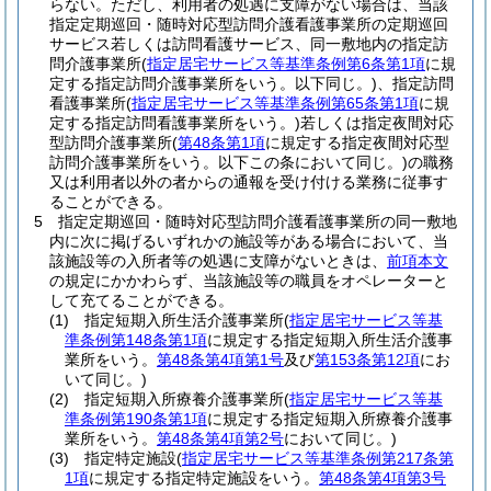
らない。
ただし、利用者の処遇に支障がない場合は、当該
指定定期巡回・随時対応型訪問介護看護事業所の定期巡回
サービス若しくは訪問看護サービス、同一敷地内の指定訪
問介護事業所
(
指定居宅サービス等基準条例第6条第1項
に規
定する指定訪問介護事業所をいう。以下同じ。)
、指定訪問
看護事業所
(
指定居宅サービス等基準条例第65条第1項
に規
定する指定訪問看護事業所をいう。)
若しくは指定夜間対応
型訪問介護事業所
(
第48条第1項
に規定する指定夜間対応型
訪問介護事業所をいう。以下この条において同じ。)
の職務
又は利用者以外の者からの通報を受け付ける業務に従事す
ることができる。
5
指定定期巡回・随時対応型訪問介護看護事業所の同一敷地
内に次に掲げるいずれかの施設等がある場合において、当
該施設等の入所者等の処遇に支障がないときは、
前項本文
の規定にかかわらず、当該施設等の職員をオペレーターと
して充てることができる。
(1)
指定短期入所生活介護事業所
(
指定居宅サービス等基
準条例第148条第1項
に規定する指定短期入所生活介護事
業所をいう。
第48条第4項第1号
及び
第153条第12項
にお
いて同じ。)
(2)
指定短期入所療養介護事業所
(
指定居宅サービス等基
準条例第190条第1項
に規定する指定短期入所療養介護事
業所をいう。
第48条第4項第2号
において同じ。)
(3)
指定特定施設
(
指定居宅サービス等基準条例第217条第
1項
に規定する指定特定施設をいう。
第48条第4項第3号