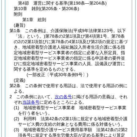
第4節
運営に関する基準
(第198条―第204条)
第10章
雑則
(第205条・第206条)
附則
第1章
総則
(趣旨)
第1条
この条例は、介護保険法
(平成9年法律第123号。以下
「法」という。)
第78条の2第1項及び第4項第1号、第78条
の2の2第1項並びに第78条の4第1項及び第2項の規定に基づ
き、地域密着型介護老人福祉施設入所者生活介護に係る指
定地域密着型サービス事業者の指定に必要な入所定員、指
定地域密着型サービス事業者の指定に係る申請者の要件並
びに指定地域密着型サービス事業の人員、設備及び運営に
関する基準を定めるものとする。
(一部改正〔平成30年条例9号〕)
(定義)
第2条
この条例で使用する用語は、法で使用する用語の例に
よる。
2
この条例において、
次の各号
に掲げる用語の意義は、それ
ぞれ
当該各号
に定めるところによる。
(1)
地域密着型サービス事業者 地域密着型サービス事業
を行う者をいう。
(2)
利用料 法第42条の2第1項に規定する地域密着型介護
サービス費の支給の対象となる費用に係る対価をいう。
(3)
地域密着型介護サービス費用基準額 法第42条の2第2
項各号に規定する厚生労働大臣が定める基準により算定