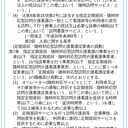
き、訪問介護員等が利用者の居宅を訪問して行う日常生
活上の世話
(以下この章において「随時訪問サービス」と
いう。)
(4)
法第8条第15項第1号に該当する指定定期巡回・随時対
応型訪問介護看護の一部として看護師等が利用者の居宅
を訪問して行う療養上の世話又は必要な診療の補助
(以下
この章において「訪問看護サービス」という。)
(一部改正〔平成30年条例9号〕)
第2節
人員に関する基準
(定期巡回・随時対応型訪問介護看護従業者の員数)
第7条
指定定期巡回・随時対応型訪問介護看護の事業を行う
者
(以下「指定定期巡回・随時対応型訪問介護看護事業者」
という。)
が当該事業を行う事業所
(以下「指定定期巡回・
随時対応型訪問介護看護事業所」という。)
ごとに置くべき
従業者
(以下「定期巡回・随時対応型訪問介護看護従業者」
という。)
の職種及び員数は、次のとおりとする。
(1)
オペレーター
(随時対応サービスとして、利用者又は
その家族等からの通報に対応する定期巡回・随時対応型
訪問介護看護従業者をいう。以下この章において同じ。)
指定定期巡回・随時対応型訪問介護看護を提供する時間
帯
(以下この条において「提供時間帯」という。)
を通じ
て1以上確保されるために必要な数以上
(2)
定期巡回サービスを行う訪問介護員等 交通事情、訪
問頻度等を勘案し、利用者に適切に定期巡回サービスを
提供するために必要な数以上