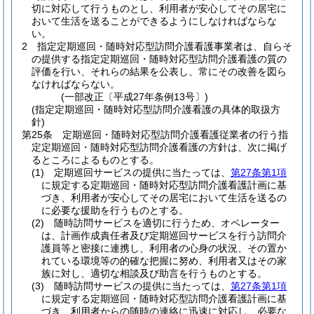
切に対応して行うものとし、利用者が安心してその居宅に
おいて生活を送ることができるようにしなければならな
い。
2
指定定期巡回・随時対応型訪問介護看護事業者は、自らそ
の提供する指定定期巡回・随時対応型訪問介護看護の質の
評価を行い、それらの結果を公表し、常にその改善を図ら
なければならない。
(一部改正〔平成27年条例13号〕)
(指定定期巡回・随時対応型訪問介護看護の具体的取扱方
針)
第25条
定期巡回・随時対応型訪問介護看護従業者の行う指
定定期巡回・随時対応型訪問介護看護の方針は、次に掲げ
るところによるものとする。
(1)
定期巡回サービスの提供に当たっては、
第27条第1項
に規定する定期巡回・随時対応型訪問介護看護計画に基
づき、利用者が安心してその居宅において生活を送るの
に必要な援助を行うものとする。
(2)
随時訪問サービスを適切に行うため、オペレーター
は、計画作成責任者及び定期巡回サービスを行う訪問介
護員等と密接に連携し、利用者の心身の状況、その置か
れている環境等の的確な把握に努め、利用者又はその家
族に対し、適切な相談及び助言を行うものとする。
(3)
随時訪問サービスの提供に当たっては、
第27条第1項
に規定する定期巡回・随時対応型訪問介護看護計画に基
づき、利用者からの随時の連絡に迅速に対応し、必要な