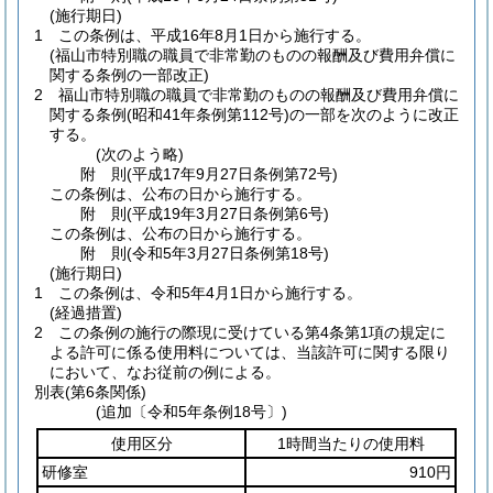
(施行期日)
1
この条例は、平成16年8月1日から施行する。
(福山市特別職の職員で非常勤のものの報酬及び費用弁償に
関する条例の一部改正)
2
福山市特別職の職員で非常勤のものの報酬及び費用弁償に
関する条例
(昭和41年条例第112号)
の一部を次のように改正
する。
(次のよう略)
附
則
(平成17年9月27日
条例第72号)
この条例は、公布の日から施行する。
附
則
(平成19年3月27日
条例第6号)
この条例は、公布の日から施行する。
附
則
(令和5年3月27日
条例第18号)
(施行期日)
1
この条例は、令和5年4月1日から施行する。
(経過措置)
2
この条例の施行の際現に受けている第4条第1項の規定に
よる許可に係る使用料については、当該許可に関する限り
において、なお従前の例による。
別表
(第6条関係)
(追加〔令和5年条例18号〕)
使用区分
1時間当たりの使用料
研修室
910円