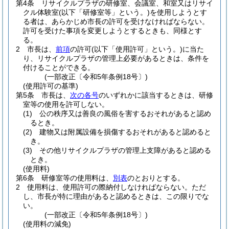
第4条
リサイクルプラザの研修室、会議室、和室又はリサイ
クル体験室
(以下「研修室等」という。)
を使用しようとす
る者は、あらかじめ市長の許可を受けなければならない。
許可を受けた事項を変更しようとするときも、同様とす
る。
2
市長は、
前項
の許可
(以下「使用許可」という。)
に当た
り、リサイクルプラザの管理上必要があるときは、条件を
付けることができる。
(一部改正〔令和5年条例18号〕)
(使用許可の基準)
第5条
市長は、
次の各号
のいずれかに該当するときは、研修
室等の使用を許可しない。
(1)
公の秩序又は善良の風俗を害するおそれがあると認め
るとき。
(2)
建物又は附属設備を損傷するおそれがあると認めると
き。
(3)
その他リサイクルプラザの管理上支障があると認める
とき。
(使用料)
第6条
研修室等の使用料は、
別表
のとおりとする。
2
使用料は、使用許可の際納付しなければならない。
ただ
し、市長が特に理由があると認めるときは、この限りでな
い。
(一部改正〔令和5年条例18号〕)
(使用料の減免)