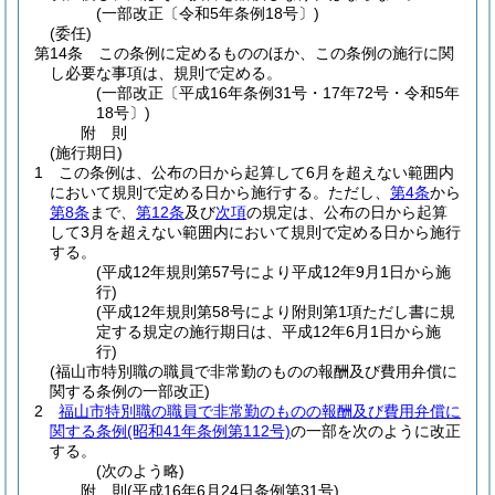
(一部改正〔令和5年条例18号〕)
(委任)
第14条
この条例に定めるもののほか、この条例の施行に関
し必要な事項は、規則で定める。
(一部改正〔平成16年条例31号・17年72号・令和5年
18号〕)
附
則
(施行期日)
1
この条例は、公布の日から起算して6月を超えない範囲内
において規則で定める日から施行する。
ただし、
第4条
から
第8条
まで、
第12条
及び
次項
の規定は、公布の日から起算
して3月を超えない範囲内において規則で定める日から施行
する。
(平成12年規則第57号により平成12年9月1日から施
行)
(平成12年規則第58号により附則第1項ただし書に規
定する規定の施行期日は、平成12年6月1日から施
行)
(福山市特別職の職員で非常勤のものの報酬及び費用弁償に
関する条例の一部改正)
2
福山市特別職の職員で非常勤のものの報酬及び費用弁償に
関する条例
(昭和41年条例第112号)
の一部を次のように改正
する。
(次のよう略)
附
則
(平成16年6月24日
条例第31号)