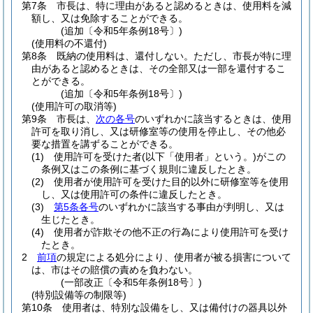
第7条
市長は、特に理由があると認めるときは、使用料を減
額し、又は免除することができる。
(追加〔令和5年条例18号〕)
(使用料の不還付)
第8条
既納の使用料は、還付しない。
ただし、市長が特に理
由があると認めるときは、その全部又は一部を還付するこ
とができる。
(追加〔令和5年条例18号〕)
(使用許可の取消等)
第9条
市長は、
次の各号
のいずれかに該当するときは、使用
許可を取り消し、又は研修室等の使用を停止し、その他必
要な措置を講ずることができる。
(1)
使用許可を受けた者
(以下「使用者」という。)
がこの
条例又はこの条例に基づく規則に違反したとき。
(2)
使用者が使用許可を受けた目的以外に研修室等を使用
し、又は使用許可の条件に違反したとき。
(3)
第5条各号
のいずれかに該当する事由が判明し、又は
生じたとき。
(4)
使用者が詐欺その他不正の行為により使用許可を受け
たとき。
2
前項
の規定による処分により、使用者が被る損害について
は、市はその賠償の責めを負わない。
(一部改正〔令和5年条例18号〕)
(特別設備等の制限等)
第10条
使用者は、特別な設備をし、又は備付けの器具以外