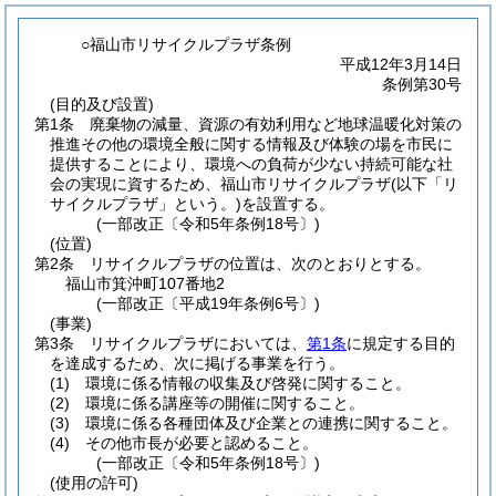
○福山市リサイクルプラザ条例
平成12年3月14日
条例第30号
(目的及び設置)
第1条
廃棄物の減量、資源の有効利用など地球温暖化対策の
推進その他の環境全般に関する情報及び体験の場を市民に
提供することにより、環境への負荷が少ない持続可能な社
会の実現に資するため、福山市リサイクルプラザ
(以下「リ
サイクルプラザ」という。)
を設置する。
(一部改正〔令和5年条例18号〕)
(位置)
第2条
リサイクルプラザの位置は、次のとおりとする。
福山市箕沖町107番地2
(一部改正〔平成19年条例6号〕)
(事業)
第3条
リサイクルプラザにおいては、
第1条
に規定する目的
を達成するため、次に掲げる事業を行う。
(1)
環境に係る情報の収集及び啓発に関すること。
(2)
環境に係る講座等の開催に関すること。
(3)
環境に係る各種団体及び企業との連携に関すること。
(4)
その他市長が必要と認めること。
(一部改正〔令和5年条例18号〕)
(使用の許可)