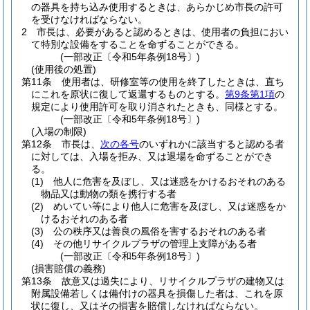
の器具を持ち込み使用するときは、あらかじめ市長の許可
を受けなければならない。
2
市長は、必要があると認めるときは、使用者の負担におい
て特別な設備をすることを命ずることができる。
(一部改正〔令和5年条例18号〕)
(使用後の処置)
第11条
使用者は、研修室等の使用を終了したときは、直ち
にこれを原状に復して返還するものとする。
第9条第1項
の
規定により使用許可を取り消されたときも、同様とする。
(一部改正〔令和5年条例18号〕)
(入場の制限)
第12条
市長は、
次の各号
のいずれかに該当すると認める者
に対しては、入場を拒み、又は退場を命ずることができ
る。
(1)
他人に危害を及ぼし、又は迷惑をかけるおそれのある
物品又は動物の類を携行する者
(2)
めいてい等により他人に危害を及ぼし、又は迷惑をか
けるおそれのある者
(3)
公の秩序又は善良の風俗を害するおそれのある者
(4)
その他リサイクルプラザの管理上支障がある者
(一部改正〔令和5年条例18号〕)
(損害賠償の義務)
第13条
故意又は過失により、リサイクルプラザの建物又は
附属設備若しくは備付けの器具を損傷した者は、これを原
状に復し、又はその損害を賠償しなければならない。