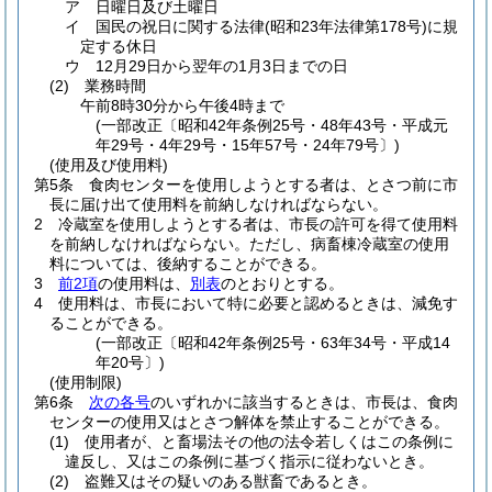
ア
日曜日及び土曜日
イ
国民の祝日に関する法律
(昭和23年法律第178号)
に規
定する休日
ウ
12月29日から翌年の1月3日までの日
(2)
業務時間
午前8時30分から午後4時まで
(一部改正〔昭和42年条例25号・48年43号・平成元
年29号・4年29号・15年57号・24年79号〕)
(使用及び使用料)
第5条
食肉センターを使用しようとする者は、とさつ前に市
長に届け出て使用料を前納しなければならない。
2
冷蔵室を使用しようとする者は、市長の許可を得て使用料
を前納しなければならない。
ただし、病畜棟冷蔵室の使用
料については、後納することができる。
3
前2項
の使用料は、
別表
のとおりとする。
4
使用料は、市長において特に必要と認めるときは、減免す
ることができる。
(一部改正〔昭和42年条例25号・63年34号・平成14
年20号〕)
(使用制限)
第6条
次の各号
のいずれかに該当するときは、市長は、食肉
センターの使用又はとさつ解体を禁止することができる。
(1)
使用者が、と畜場法その他の法令若しくはこの条例に
違反し、又はこの条例に基づく指示に従わないとき。
(2)
盗難又はその疑いのある獣畜であるとき。