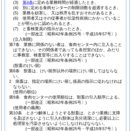
(3)
第4条
に定める業務時間が経過したとき。
(4)
別に定める食肉センターの制限頭数を超過するとき。
(5)
業務を妨害し、又は秩序を乱すおそれがあるとき。
(6)
使用者又はその従事者が伝染性疾病にかかっているこ
とが明らかに認められるとき。
(7)
と畜検査員の指示があったとき。
(一部改正〔昭和42年条例25号・平成15年57号〕)
(立入制限)
第7条
業務に関係のない者は、食肉センター内に立入ること
はできない。
その関係者であっても各控室のほか、みだり
に事務室、検査室等に出入りすることはできない。
(一部改正〔昭和42年条例25号〕)
(獣畜のけい留)
第8条
獣畜は、けい留所以外の場所にけい留してはならな
い。
2
病畜は、指定の場所にけい留し係員の指示に従わなければ
ならない。
(使用の順位)
第9条
食肉センターの使用順位は、獣畜の引入順序による。
(一部改正〔昭和42年条例25号〕)
(使用者の義務)
第10条
とさつ解体しようとする獣畜は、とさつ業務に支障
を及ぼさないように引入れ獣体は充分清潔にし必要以上に
処理室を汚染させないようにしなければならない。
(一部改正〔昭和42年条例25号・平成15年57号〕)