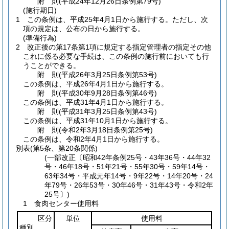
附
則
(平成24年12月26日
条例第79号)
(施行期日)
1
この条例は、平成25年4月1日から施行する。
ただし、次
項の規定は、公布の日から施行する。
(準備行為)
2
改正後の第17条第1項に規定する指定管理者の指定その他
これに係る必要な手続は、この条例の施行前においても行
うことができる。
附
則
(平成26年3月25日
条例第53号)
この条例は、平成26年4月1日から施行する。
附
則
(平成30年9月28日
条例第46号)
この条例は、平成31年4月1日から施行する。
附
則
(平成31年3月25日
条例第43号)
この条例は、平成31年10月1日から施行する。
附
則
(令和2年3月18日
条例第25号)
この条例は、令和2年4月1日から施行する。
別表
(第5条、第20条関係)
(一部改正〔昭和42年条例25号・43年36号・44年32
号・46年18号・51年21号・55年30号・59年14号・
63年34号・平成元年14号・9年22号・14年20号・24
年79号・26年53号・30年46号・31年43号・令和2年
25号〕)
1 食肉センター使用料
区分
単位
使用料
種別