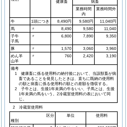
健康畜
病畜
業務時間
業務時間外
内
牛
1頭につき
8,490円
9,580円
11,040円
馬
〃
8,490
9,580
11,040
子牛
〃
6,800
7,890
9,350
子馬
豚
〃
1,570
3,060
3,960
めん羊
〃
760
2,420
3,190
山羊
備考
1 健康畜に係る使用料の納付後において、当該獣畜が病
畜であることを発見したときは、直ちに既納の使用料
の額と病畜に係る使用料の額との差額を徴収する。
2 子牛とは、生後1年未満の牛をいい、子馬とは、生後
1年未満の馬をいう。2冷蔵室使用料の表において同
じ。
2 冷蔵室使用料
区分
単位
使用料
種別