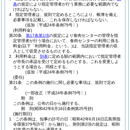
条
の規定により指定管理者が行う業務に必要な範囲内でな
ければならない。
4
指定管理者は、規則で定めるところにより、帳簿を備え、
必要事項を記載し、これを保存しなければならない。
(追加〔平成24年条例79号〕)
(利用料金)
第20条
第17条第1項
の規定により食肉センターの管理を指
定管理者が行う場合において、食肉センターの利用に係る
料金
(以下「利用料金」という。)
は、当該指定管理者の収
入として収受させるものとする。
2
利用料金は、
別表
に定める額の範囲内において指定管理者
が市長の承認を受けて定めるものとする。
これを変更しよ
うとする場合も、同様とする。
(追加〔平成24年条例79号〕)
(委任)
第21条
この条例の施行に関し必要な事項は、規則で定め
る。
(一部改正〔平成24年条例79号〕)
附
則
この条例は、公布の日から施行する。
附
則
(昭和42年6月16日
条例第25号
抄)
(施行期日)
1
この条例は、知事の許可の日〔昭和42年6月16日広島県指
令環第379号許可〕から施行し、附則第2項の規定は、昭和
42年度の予算から適用する。