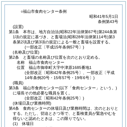
○福山市食肉センター条例
昭和41年5月1日
条例第43号
(設置)
第1条
本市は、地方自治法
(昭和22年法律第67号)
第244条第
1項の規定に基づき、と畜場法
(昭和28年法律第114号)
第3
条第2項及び第3項の規定による一般と畜場を設置する。
(一部改正〔平成15年条例57号〕)
(名称及び位置)
第2条
と畜場の名称及び位置を次のとおり定める。
名称 福山市食肉センター
位置 福山市御幸町大字中津原1685番地1
(全部改正〔昭和42年条例25号〕、一部改正〔平成
14年条例20号・15年57号・19年6号〕)
(職員)
第3条
福山市食肉センター
(以下「食肉センター」という。)
に場長その他必要な職員を置く。
(全部改正〔昭和42年条例25号〕)
(休場日及び業務時間)
第4条
食肉センターの休場日及び業務時間は、次のとおりと
する。
ただし、切迫とさつ等で、と畜検査員が緊急やむを
得ないと認めたときは、この限りでない。
(1)
休場日