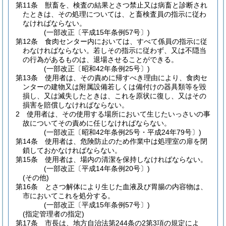
第11条
獣畜を、検査の結果とさつ禁止又は病畜と診断され
たときは、その処理については、と畜検査員の指示に従わ
なければならない。
(一部改正〔平成15年条例57号〕)
第12条
食肉センター内においては、すべて係員の指示に従
わなければならない。
若しその指示に従わず、又は不隠当
の行為があるものは、退場させることができる。
(一部改正〔昭和42年条例25号〕)
第13条
使用者は、その責めに帰すべき理由により、食肉セ
ンターの建物又は附属設備若しくは備付けの器具類等を毀
損し、又は滅失したときは、これを原状に復し、又はその
損害を賠償しなければならない。
2
使用者は、その使用する場所において生じたいっさいの事
故についてその責めに任じなければならない。
(一部改正〔昭和42年条例25号・平成24年79号〕)
第14条
使用者は、危険防止のため作業中は処理室の扉を閉
鎖しておかなければならない。
第15条
使用者は、場内の清潔を保持しなければならない。
(一部改正〔平成14年条例20号〕)
(その他)
第16条
とさつ解体により生じた血液及び胃腸の内容物は、
市においてこれを処分する。
(一部改正〔平成15年条例57号〕)
(指定管理者の指定)
第17条
市長は、地方自治法第244条の2第3項の規定によ