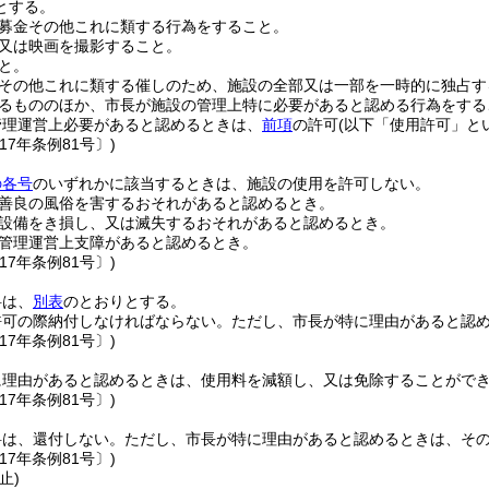
とする。
募金その他これに類する行為をすること。
又は映画を撮影すること。
と。
その他これに類する催しのため、施設の全部又は一部を一時的に独占す
るもののほか、市長が施設の管理上特に必要があると認める行為をする
管理運営上必要があると認めるときは、
前項
の許可
(以下「使用許可」と
17年条例81号〕)
の各号
のいずれかに該当するときは、施設の使用を許可しない。
善良の風俗を害するおそれがあると認めるとき。
設備をき損し、又は滅失するおそれがあると認めるとき。
管理運営上支障があると認めるとき。
17年条例81号〕)
料は、
別表
のとおりとする。
許可の際納付しなければならない。
ただし、市長が特に理由があると認
17年条例81号〕)
に理由があると認めるときは、使用料を減額し、又は免除することがで
17年条例81号〕)
料は、還付しない。
ただし、市長が特に理由があると認めるときは、そ
17年条例81号〕)
止)