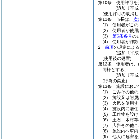
第10条
使用許可を
(追加〔平成
(使用許可の取消し
第11条
市長は、
次
(1)
使用者がこの
(2)
使用者が使用
(3)
第6条各号
の
(4)
使用者が詐欺
2
前項
の規定によ
(追加〔平成
(使用後の処置)
第12条
使用者は、
同様とする。
(追加〔平成
(行為の禁止)
第13条
施設におい
(1)
ごみその他の
(2)
施設又は附属
(3)
火気を使用す
(4)
施設内に居住
(5)
工作物を設け
(6)
土石、木材等
(7)
広告その他こ
(8)
施設内へ車両
(9)
他人に危害を