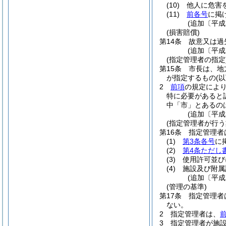
(10)
他人に危害
(11)
前各号
に掲
(追加〔平成
(損害賠償)
第14条
故意又は過
(追加〔平成
(指定管理者の指定
第15条
市長は、地
が指定するもの
(
2
前項
の規定によ
特に必要があると
中「市」とあるの
(追加〔平成
(指定管理者が行う
第16条
指定管理者
(1)
第3条各号
に
(2)
第4条ただし
(3)
使用許可並び
(4)
施設及び附属
(追加〔平成
(管理の基準)
第17条
指定管理者
ない。
2
指定管理者は、
3
指定管理者が施