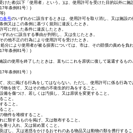
受けた者
(以下「使用者」という。)
は、使用許可を受けた目的以外に施
17年条例81号〕)
等)
の各号
のいずれかに該当するときは、使用許可を取り消し、又は施設の
条例又はこの条例に基づく規則に違反したとき。
許可に付した条件に違反したとき。
いずれかに該当する事由が判明し、又は生じたとき。
その他不正の行為により使用許可を受けたとき。
る処分により使用者が被る損害については、市は、その賠償の責めを負
17年条例81号〕)
施設の使用を終了したときは、直ちにこれを原状に復して返還するもの
17年条例81号〕)
て、次に掲げる行為をしてはならない。
ただし、使用許可に係る行為で
汚物を捨て、又はその他の不衛生的行為をすること。
設備を傷つけ、若しくは汚損し、又は原状を変更すること。
ること。
すること。
ること。
の物件を堆積すること。
れに類するものを掲げ、又は散布すること。
を乗り入れ、又は留め置くこと。
及ぼし、又は迷惑をかけるおそれのある物品又は動物の類を携行するこ