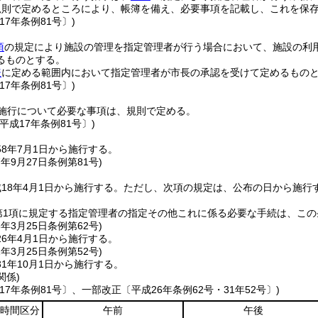
規則で定めるところにより、帳簿を備え、必要事項を記載し、これを保
17年条例81号〕)
項
の規定により施設の管理を指定管理者が行う場合において、施設の利
るものとする。
表
に定める範囲内において指定管理者が市長の承認を受けて定めるもの
17年条例81号〕)
施行について必要な事項は、規則で定める。
平成17年条例81号〕)
8年7月1日から施行する。
7年9月27日
条例第81号)
18年4月1日から施行する。
ただし、次項の規定は、公布の日から施行
第1項に規定する指定管理者の指定その他これに係る必要な手続は、こ
6年3月25日
条例第62号)
6年4月1日から施行する。
1年3月25日
条例第52号)
1年10月1日から施行する。
関係)
17年条例81号〕、一部改正〔平成26年条例62号・31年52号〕)
時間区分
午前
午後