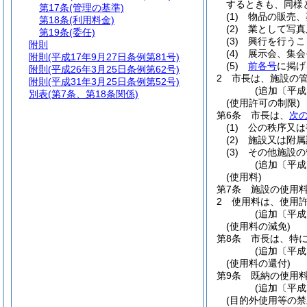
するときも、同様
第17条
(管理の基準)
(1)
物品の販売、
第18条
(利用料金)
(2)
業として写真
第19条
(委任)
(3)
興行を行うこ
附則
(4)
展示会、集会
附則
(平成17年9月27日条例第81号)
(5)
前各号
に掲げ
附則
(平成26年3月25日条例第62号)
2
市長は、施設の
附則
(平成31年3月25日条例第52号)
(追加〔平成
別表
(第7条、第18条関係)
(使用許可の制限)
第6条
市長は、
次
(1)
公の秩序又は
(2)
施設又は附属
(3)
その他施設の
(追加〔平成
(使用料)
第7条
施設の使用
2
使用料は、使用
(追加〔平成
(使用料の減免)
第8条
市長は、特
(追加〔平成
(使用料の還付)
第9条
既納の使用
(追加〔平成
(目的外使用等の禁