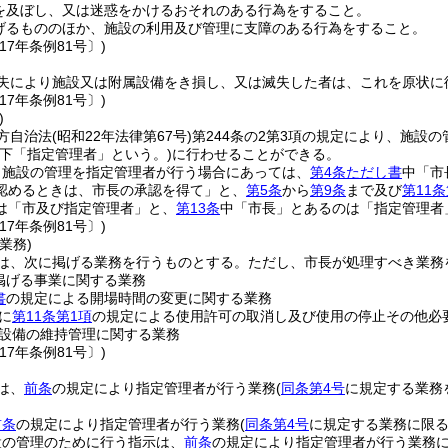
を及ぼし、又は迷惑をかけるおそれのある行為をすること。
げるもののほか、施設の利用及び管理に支障のある行為をすること。
17年条例81号〕)
失により施設又は附属設備をき損し、又は滅失した者は、これを原状に
17年条例81号〕)
)
方自治法
(昭和22年法律第67号)
第244条の2第3項の規定により、施設
以下「指定管理者」という。)
に行わせることができる。
り施設の管理を指定管理者が行う場合にあっては、
第4条ただし書
中「市
認めるときは、市長の承認を得て」と、
第5条
から
第9条
まで及び
第11条
は「市及び指定管理者」と、
第13条
中「市長」とあるのは「指定管理者
17年条例81号〕)
業務)
は、次に掲げる業務を行うものとする。
ただし、市長が処理すべき業務
掲げる事業に関する業務
書
の規定による開場時間の変更に関する業務
に
第11条第1項
の規定による使用許可の取消し及び使用の停止その他必
設備の維持管理に関する業務
17年条例81号〕)
は、
前条
の規定により指定管理者が行う業務
(
同条第4号
に規定する業務
前条
の規定により指定管理者が行う業務
(
同条第4号
に規定する業務に限る
設の管理のために行う指示は、
前条
の規定により指定管理者が行う業務