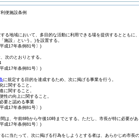
街利便施設条例
積する地域において、多目的な活動に利用できる場を提供するとともに
下「施設」という。)
を設置する。
平成17年条例81号〕)
は、次のとおりとする。
4
平成17年条例81号〕)
条
に規定する目的を達成するため、次に掲げる事業を行う。
化に関すること。
進に関すること。
便性の向上に関すること。
必要と認める事業
平成17年条例81号〕)
間は、午前8時から午後10時までとする。
ただし、市長が特に必要があ
平成17年条例81号〕)
するに当たって、次に掲げる行為をしようとする者は、あらかじめ市長