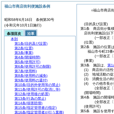
福山市商店街利便施設条例
○福山市商店
昭和58年6月16日 条例第30号
(目的及び設置)
(令和元年10月1日施行)
第1条
商店街が集
店街利便施設
(以
条項目次
沿革
(一部改正〔
本則
(位置)
第1条
(目的及び設置)
第2条
施設の位置
第2条
(位置)
福山市今町23番
第3条
(事業)
(一部改正〔
第4条
(開場時間)
(事業)
第5条
(使用許可)
第3条
施設は、
第1
第6条
(使用許可の制限)
(1)
商店街の活性
第7条
(使用料)
(2)
地域活動の促
第8条
(使用料の減免)
(3)
消費生活の利
第9条
(使用料の還付)
(4)
その他市長が
第10条
(目的外使用等の禁止)
(全部改正〔
第11条
(使用許可の取消し等)
(開場時間)
第12条
(使用後の処置)
第4条
施設の開場時
第13条
(行為の禁止)
(全部改正〔
第14条
(損害賠償)
(使用許可)
第15条
(指定管理者の指定)
第5条
施設を使用
第16条
(指定管理者が行う業務)