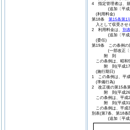
4
指定管理者は、
(追加〔平成
(利用料金)
第18条
第15条第1
入として収受させ
2
利用料金は、
別
(追加〔平成
(委任)
第19条
この条例の
(一部改正〔
附
則
この条例は、昭和5
附
則
(平成1
(施行期日)
1
この条例は、平成
(準備行為)
2
改正後の第15条
附
則
(平成2
この条例は、平成2
附
則
(平成3
この条例は、平成3
別表
(第7条、第18条
(追加〔平成