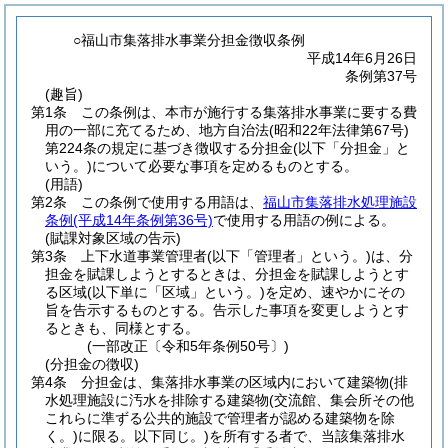
○福山市集落排水事業分担金徴収条例
平成14年6月26日
条例第37号
(趣旨)
第1条
この条例は、本市が施行する集落排水事業に要する費
用の一部に充てるため、地方自治法
(昭和22年法律第67号)
第224条の規定に基づき徴収する分担金
(以下「分担金」と
いう。)
について必要な事項を定めるものとする。
(用語)
第2条
この条例で使用する用語は、
福山市集落排水処理施設
条例
(平成14年条例第36号)
で使用する用語の例による。
(賦課対象区域の告示)
第3条
上下水道事業管理者
(以下「管理者」という。)
は、分
担金を賦課しようとするときは、分担金を賦課しようとす
る区域
(以下単に「区域」という。)
を定め、速やかにその
旨を告示するものとする。
告示した事項を変更しようとす
るときも、同様とする。
(一部改正〔令和5年条例50号〕)
(分担金の徴収)
第4条
分担金は、集落排水事業の区域内において建築物
(排
水処理施設に汚水を排除する建築物
(交流館、集会所その他
これらに準ずる公共的施設で管理者が認める建築物を除
く。)
に限る。以下同じ。)
を所有する者で、当該集落排水