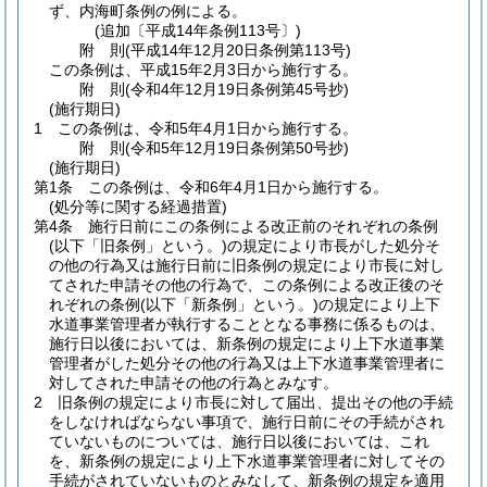
ず、内海町条例の例による。
(追加〔平成14年条例113号〕)
附
則
(平成14年12月20日
条例第113号)
この条例は、平成15年2月3日から施行する。
附
則
(令和4年12月19日
条例第45号抄)
(施行期日)
1
この条例は、令和5年4月1日から施行する。
附
則
(令和5年12月19日
条例第50号抄)
(施行期日)
第1条
この条例は、令和6年4月1日から施行する。
(処分等に関する経過措置)
第4条
施行日前にこの条例による改正前のそれぞれの条例
(以下「旧条例」という。)
の規定により市長がした処分そ
の他の行為又は施行日前に旧条例の規定により市長に対し
てされた申請その他の行為で、この条例による改正後のそ
れぞれの条例
(以下「新条例」という。)
の規定により上下
水道事業管理者が執行することとなる事務に係るものは、
施行日以後においては、新条例の規定により上下水道事業
管理者がした処分その他の行為又は上下水道事業管理者に
対してされた申請その他の行為とみなす。
2
旧条例の規定により市長に対して届出、提出その他の手続
をしなければならない事項で、施行日前にその手続がされ
ていないものについては、施行日以後においては、これ
を、新条例の規定により上下水道事業管理者に対してその
手続がされていないものとみなして、新条例の規定を適用