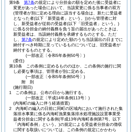
第9条
第7条
の規定により分担金の額を定めた後に受益者に
変更があった場合において、当該変更に係る当事者の双方
(管理者が別に定める理由に該当する場合は、新たに受益者
となった者
(以下「新受益者」という。)
)
から管理者に対
し、新受益者が従前の受益者
(以下「旧受益者」という。)
に係る分担金の納付義務を負う旨の届出があったときは、
新受益者は、当該納付義務を承継するものとする。
ただ
し、
第7条
の規定により定めた額のうち当該届出の日までに
納付すべき時期に至っているものについては、旧受益者が
納付するものとする。
(一部改正〔令和5年条例50号〕)
(委任)
第10条
この条例に定めるもののほか、この条例の施行に関
し必要な事項は、管理者が別に定める。
(一部改正〔令和5年条例50号〕)
附
則
(施行期日)
1
この条例は、公布の日から施行する。
(一部改正〔平成14年条例113号〕)
(内海町の編入に伴う経過措置)
2
内海町の編入の日前に同町の区域内において施行された集
落排水事業に係る内海町漁業集落排水処理施設設置事業受
益者分担金に関する条例
(平成13年内海町条例第7号。以下
「内海町条例」という。)
の規定による受益者分担金の徴収
に関する取扱いについては、この条例の規定にかかわら