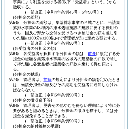
事業により利益を受ける者
(以下「受益者」という。)
から
徴収する。
(一部改正〔令和4年条例45号・5年50号〕)
(分担金の総額)
第5条
分担金の総額は、集落排水事業の区域ごとに、当該集
落排水事業の区域内の排水処理施設の建設に要する費用の
うち、国及び県から交付を受けるべき補助金の額を差し引
いた額の100分の100以内で管理者が別に定める額とする。
(一部改正〔令和5年条例50号〕)
(各受益者の分担金の額)
第6条
各受益者が負担する分担金の額は、
前条
に規定する分
担金の総額を集落排水事業の区域内の建築物の戸数で除し
て得た額に各受益者の建築物の戸数を乗じて得た額とす
る。
(分担金の賦課)
第7条
管理者は、
前条
の規定により分担金の額を定めたとき
は、当該分担金の額及びその納期を受益者に通知しなけれ
ばならない。
(一部改正〔令和5年条例50号〕)
(分担金の徴収猶予等)
第8条
管理者は、災害その他やむを得ない理由により特に必
要があると認めるときは、分担金の徴収を猶予し、又は分
担金を減免することができる。
(一部改正〔令和5年条例50号〕)
(分担金の納付義務の承継)