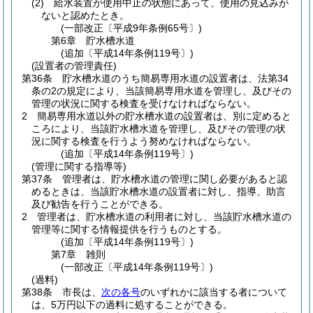
(2)
給水装置が使用中止の状態にあって、使用の見込みが
ないと認めたとき。
(一部改正〔平成9年条例65号〕)
第6章
貯水槽水道
(追加〔平成14年条例119号〕)
(設置者の管理責任)
第36条
貯水槽水道のうち簡易専用水道の設置者は、法第34
条の2の規定により、当該簡易専用水道を管理し、及びその
管理の状況に関する検査を受けなければならない。
2
簡易専用水道以外の貯水槽水道の設置者は、別に定めると
ころにより、当該貯水槽水道を管理し、及びその管理の状
況に関する検査を行うよう努めなければならない。
(追加〔平成14年条例119号〕)
(管理に関する指導等)
第37条
管理者は、貯水槽水道の管理に関し必要があると認
めるときは、当該貯水槽水道の設置者に対し、指導、助言
及び勧告を行うことができる。
2
管理者は、貯水槽水道の利用者に対し、当該貯水槽水道の
管理等に関する情報提供を行うものとする。
(追加〔平成14年条例119号〕)
第7章
雑則
(一部改正〔平成14年条例119号〕)
(過料)
第38条
市長は、
次の各号
のいずれかに該当する者について
は、5万円以下の過料に処することができる。