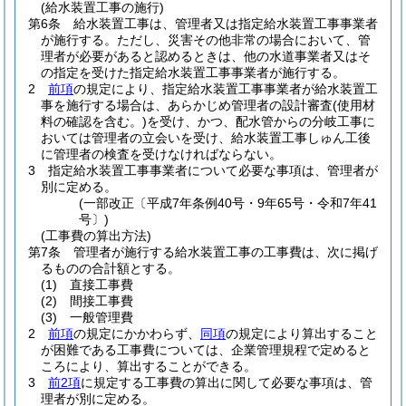
(給水装置工事の施行)
第6条
給水装置工事は、管理者又は指定給水装置工事事業者
が施行する。
ただし、災害その他非常の場合において、管
理者が必要があると認めるときは、他の水道事業者又はそ
の指定を受けた指定給水装置工事事業者が施行する。
2
前項
の規定により、指定給水装置工事事業者が給水装置工
事を施行する場合は、あらかじめ管理者の設計審査
(使用材
料の確認を含む。)
を受け、かつ、配水管からの分岐工事に
おいては管理者の立会いを受け、給水装置工事しゅん工後
に管理者の検査を受けなければならない。
3
指定給水装置工事事業者について必要な事項は、管理者が
別に定める。
(一部改正〔平成7年条例40号・9年65号・令和7年41
号〕)
(工事費の算出方法)
第7条
管理者が施行する給水装置工事の工事費は、次に掲げ
るものの合計額とする。
(1)
直接工事費
(2)
間接工事費
(3)
一般管理費
2
前項
の規定にかかわらず、
同項
の規定により算出すること
が困難である工事費については、企業管理規程で定めると
ころにより、算出することができる。
3
前2項
に規定する工事費の算出に関して必要な事項は、管
理者が別に定める。