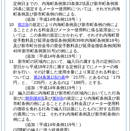
定例日までの、内海町条例第23条第2項及び新市町条例第
26条に規定するメーター使用料については、それぞれ内海
町条例及び新市町条例の例による。
(追加〔平成14年条例119号〕)
10
前2項
の規定により内海町条例及び新市町条例の例によ
ることとされる料金及びメーター使用料に係る延滞金につ
いては、この条例の規定にかかわらず、それぞれ内海町督
促手数料及び延滞金徴収条例
(昭和39年内海町条例第18号)
及び新市町分担金等の督促手数料及び延滞金徴収条例
(昭和
45年新市町条例第31号)
の例による。
(追加〔平成14年条例119号〕)
11
新市町の区域内において、編入日の属する月の定例日の
翌日から平成18年2月に属する定例日までにメーターの検
針を行い、その計量した使用水量により算定される料金に
ついては、
第24条第1項の表
中「217円」とあるのは「179
円」と、「235円」とあるのは「188円」とする。
(追加〔平成14年条例119号〕)
12
編入日前に内海町及び新市町の区域内においてした行為
並びに
附則第8項
及び
第9項
の規定により内海町条例及び新
市町条例の例によることとされる料金及びメーター使用料
の徴収を免れる行為で編入日以後にしたものに対する罰則
の適用については、それぞれ内海町条例及び新市町条例の
例による。
(追加〔平成14年条例119号〕)
(沼隈町の編入に伴う経過措置)