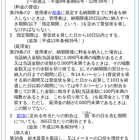
(一部改正〔平成9年条例65号・12年39号〕)
(料金の督促)
第29条の2
使用者が
前条
に規定する納期限までに料金を納
入しないときは、管理者は、納期限後20日以内に納入すべ
き期限
(以下「指定期限」という。)
を定めて督促状を発し
なければならない。
2
指定期限は、督促状を発した日から10日以内とする。
(追加〔平成12年条例39号〕)
(延滞金)
第29条の3
使用者が、納期限後に料金を納入した場合は、
当該納入金額
(当該金額に1,000円未満の端数があるとき、
又は当該金額の全額が2,000円未満であるときは、その端数
金額又はその全額を切り捨てる。)
にその納期限の翌日から
納入の日までの期間に応じ、年14.6パーセント
(督促状を発
する前の期間又は督促状を発した日から起算して10日を経
過した日以前の期間については年7.3パーセント)
の割合を
乗じて計算した金額に相当する額
(当該金額に100円未満の
端数があるときは、これを切り捨てる。)
を延滞金として徴
収する。
ただし、延滞金の額が2,000円未満であるときは、
この限りでない。
じゆん
2
前項
に定める年当たりの割合は、
年の日を含む期間
閏
についても、365日当たりの割合とする。
(追加〔平成12年条例39号〕)
(加入金)
第30条
給水装置を新設し、又はメーターの口径を増径する