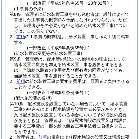
(一部改正〔平成9年条例65号・23年32号〕)
(工事費の予納)
第8条
管理者に給水装置工事を申し込む者は、設計によって
算出した工事費の概算額を予納しなければならない。
ただ
し、管理者がその必要がないと認めた給水装置工事につい
ては、この限りでない。
2
前項
の工事費の概算額は、給水装置工事しゅん工後に精算
する。
(一部改正〔平成9年条例65号〕)
(給水装置の変更等の給水装置工事)
第9条
管理者は、配水管の移設その他特別の理由によって、
給水装置に変更を加える給水装置工事を必要とするとき
は、当該給水装置の使用者及び所有者の同意がなくても、
当該給水装置工事を施行することができる。
2
前項
の給水装置工事に要する費用は、原因者に負担させる
ことができる。
(一部改正〔平成9年条例65号〕)
(配水施設費の負担)
第10条
配水施設を設置していない場合において、給水装置
工事の申込みにより配水施設を設置する必要があるとき、
又は配水施設を設置している場合においてその増設の必要
があるときは、管理者は、当該配水施設の設置又は増設に
要する工事費の一部を給水装置工事申込者に負担させるこ
とができる。
2
管理者は、
前項
の規定により配水施設の設置又は増設に要