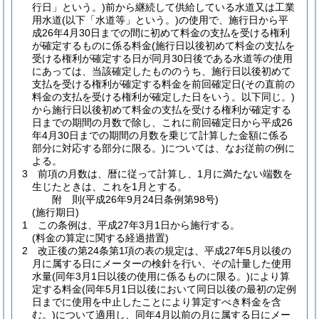
行日」という。)
前から継続して供給している水道又は工業
用水道
(以下「水道等」という。)
の使用で、施行日から平
成26年4月30日までの間に初めて料金の支払を受ける権利
が確定するものに係る料金
(施行日以後初めて料金の支払を
受ける権利が確定する日が同月30日後である水道等の使用
にあっては、当該確定したもののうち、施行日以後初めて
支払を受ける権利が確定する料金を前回確定日
(その直前の
料金の支払を受ける権利が確定した日をいう。以下同じ。)
から施行日以後初めて料金の支払を受ける権利が確定する
日までの期間の月数で除し、これに前回確定日から平成26
年4月30日までの期間の月数を乗じて計算した金額に係る
部分に対応する部分に限る。)
については、なお従前の例に
よる。
3
前項の月数は、暦に従って計算し、1月に満たない端数を
生じたときは、これを1月とする。
附
則
(平成26年9月24日
条例第98号)
(施行期日)
1
この条例は、平成27年3月1日から施行する。
(料金の算定に関する経過措置)
2
改正後の第24条第1項の表の規定は、平成27年5月以後の
月に属する日にメーターの検針を行い、その計量した使用
水量
(同年3月1日以後の使用に係るものに限る。)
により算
定する料金
(同年5月1日以後において同日以後の最初の定例
日までに使用を中止したことにより算定すべき料金を含
む。)
について適用し、同年4月以前の月に属する日にメー