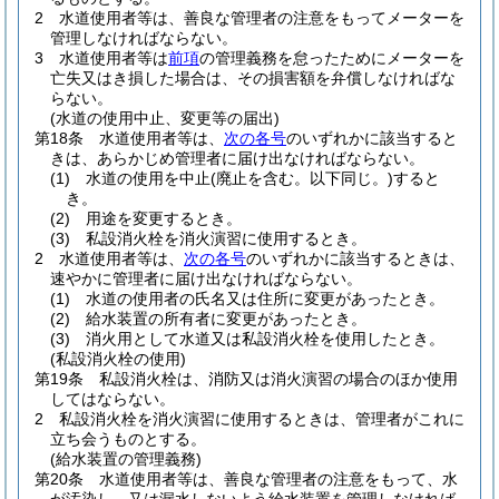
2
水道使用者等は、善良な管理者の注意をもってメーターを
管理しなければならない。
3
水道使用者等は
前項
の管理義務を怠ったためにメーターを
亡失又はき損した場合は、その損害額を弁償しなければな
らない。
(水道の使用中止、変更等の届出)
第18条
水道使用者等は、
次の各号
のいずれかに該当すると
きは、あらかじめ管理者に届け出なければならない。
(1)
水道の使用を中止
(廃止を含む。以下同じ。)
すると
き。
(2)
用途を変更するとき。
(3)
私設消火栓を消火演習に使用するとき。
2
水道使用者等は、
次の各号
のいずれかに該当するときは、
速やかに管理者に届け出なければならない。
(1)
水道の使用者の氏名又は住所に変更があったとき。
(2)
給水装置の所有者に変更があったとき。
(3)
消火用として水道又は私設消火栓を使用したとき。
(私設消火栓の使用)
第19条
私設消火栓は、消防又は消火演習の場合のほか使用
してはならない。
2
私設消火栓を消火演習に使用するときは、管理者がこれに
立ち会うものとする。
(給水装置の管理義務)
第20条
水道使用者等は、善良な管理者の注意をもって、水