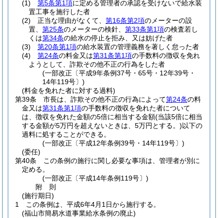
(1)
第5条第1項
に定める管理者の承認を受けないで給水装
置工事を施行した者
(2)
正当な理由がなくて、
第16条第2項
のメーターの設
置、
第25条
のメーターの検針、
第33条第1項
の検査若し
くは
第34条
の給水の停止を拒み、又は妨げた者
(3)
第20条第1項
の給水装置の管理義務を著しく怠った者
(4)
第24条
の料金又は
第31条第1項
の手数料の徴収を免れ
ようとして、詐欺その他不正の行為をした者
(一部改正〔平成9年条例37号・65号・12年39号・
14年119号〕)
(料金を免れた者に対する過料)
第39条
市長は、詐欺その他不正の行為によって
第24条
の料
金又は
第31条第1項
の手数料の徴収を免れた者について
は、徴収を免れた金額の5倍に相当する金額
(当該5倍に相当
する金額が5万円を超えないときは、5万円とする。)
以下の
過料に処することができる。
(一部改正〔平成12年条例39号・14年119号〕)
(委任)
第40条
この条例の施行に関し必要な事項は、管理者が別に
定める。
(一部改正〔平成14年条例119号〕)
附
則
(施行期日)
1
この条例は、平成6年4月1日から施行する。
(福山市簡易水道事業給水条例の廃止)