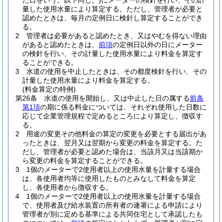
た日をいう。以下同じ。)
にメーターの検針を行い、その計
量した使用水量により算定する。
ただし、管理者が必要と
認めたときは、毎月の定例日に検針し算定することができ
る。
2
管理者は必要があると認めたとき、又はやむを得ない理由
があると認めたときは、
前項
の定例日以外の日にメーター
の検針を行い、その計量した使用水量により料金を算定す
ることができる。
3
水道の使用を中止したときは、その都度検針を行い、その
計量した使用水量により料金を算定する。
(料金算定の特例)
第26条
水道の使用を開始し、又は中止した日の属する
前条
第1項
の期に係る料金については、それぞれ使用した日数に
応じて企業管理規程で定めるところにより算定し、徴収す
る。
2
用途の変更その他料金の算定の変更を必要とする届出があ
ったときは、翌月又は翌期から変更の料金を算定する。
た
だし、管理者が必要と認めた場合は、当該月又は当該期か
ら変更の料金を算定することができる。
3
1個のメーターで2使用者以上の使用水量を計量する場合
は、各使用者均等に使用したものとみなして料金を算定
し、各使用者から徴収する。
4
1個のメーターで2使用者以上の使用水量を計量する場合
で、使用者及び給水装置の所有者の連署による申請により
管理者が別に定める基準による共同住宅として承認したも