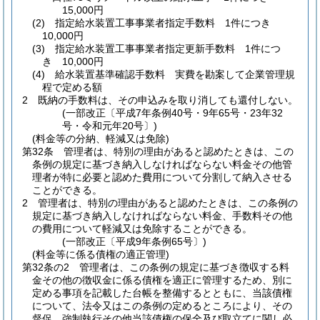
15,000円
(2)
指定給水装置工事事業者指定手数料 1件につき
10,000円
(3)
指定給水装置工事事業者指定更新手数料 1件につ
き 10,000円
(4)
給水装置基準確認手数料 実費を勘案して企業管理規
程で定める額
2
既納の手数料は、その申込みを取り消しても還付しない。
(一部改正〔平成7年条例40号・9年65号・23年32
号・令和元年20号〕)
(料金等の分納、軽減又は免除)
第32条
管理者は、特別の理由があると認めたときは、この
条例の規定に基づき納入しなければならない料金その他管
理者が特に必要と認めた費用について分割して納入させる
ことができる。
2
管理者は、特別の理由があると認めたときは、この条例の
規定に基づき納入しなければならない料金、手数料その他
の費用について軽減又は免除することができる。
(一部改正〔平成9年条例65号〕)
(料金等に係る債権の適正管理)
第32条の2
管理者は、この条例の規定に基づき徴収する料
金その他の徴収金に係る債権を適正に管理するため、別に
定める事項を記載した台帳を整備するとともに、当該債権
について、法令又はこの条例の定めるところにより、その
督促、強制執行その他当該債権の保全及び取立てに関し必