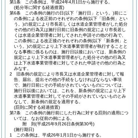
第1条
この条例は、平成24年4月1日から施行する。
(処分等に関する経過措置)
第6条
この条例の施行の日
(以下「施行日」という。)
前にこ
の条例による改正前のそれぞれの条例
(以下「旧条例」とい
う。)
の規定により市長若しくは水道企業管理者がした処分
その他の行為又は施行日前に旧条例の規定により市長若し
くは水道企業管理者に対してされた申請その他の行為で、
この条例による改正後のそれぞれの条例
(以下「新条例」と
いう。)
の規定により上下水道事業管理者が執行することと
なる事務に係るものは、施行日以後においては、新条例の
規定により上下水道事業管理者がした処分その他の行為又
は上下水道事業管理者に対してされた申請その他の行為と
みなす。
2
旧条例の規定により市長又は水道企業管理者に対して報
告、届出、提出その他の手続をしなければならない事項
で、施行日前にその手続がされていないものについては、
施行日以後においては、これを、新条例の規定により上下
水道事業管理者に対してその手続がされていないものとみ
なして、新条例の規定を適用する。
(罰則に関する経過措置)
第7条
この条例の施行前にした行為に対する罰則の適用につ
いては、なお従前の例による。
附
則
(平成25年9月26日
条例第30号)
(施行期日)
1
この条例は、平成26年1月1日から施行する。