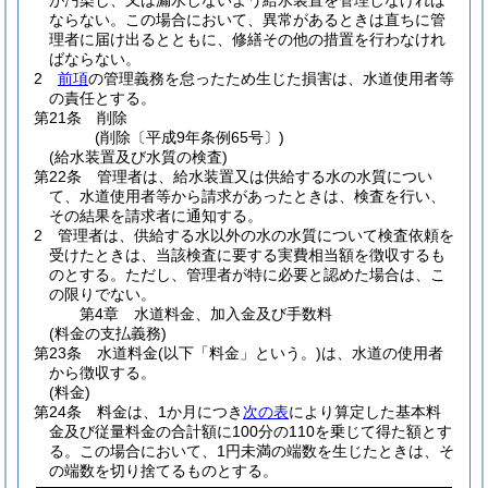
が汚染し、又は漏水しないよう給水装置を管理しなければ
ならない。
この場合において、異常があるときは直ちに管
理者に届け出るとともに、修繕その他の措置を行わなけれ
ばならない。
2
前項
の管理義務を怠ったため生じた損害は、水道使用者等
の責任とする。
第21条
削除
(削除〔平成9年条例65号〕)
(給水装置及び水質の検査)
第22条
管理者は、給水装置又は供給する水の水質につい
て、水道使用者等から請求があったときは、検査を行い、
その結果を請求者に通知する。
2
管理者は、供給する水以外の水の水質について検査依頼を
受けたときは、当該検査に要する実費相当額を徴収するも
のとする。
ただし、管理者が特に必要と認めた場合は、こ
の限りでない。
第4章
水道料金、加入金及び手数料
(料金の支払義務)
第23条
水道料金
(以下「料金」という。)
は、水道の使用者
から徴収する。
(料金)
第24条
料金は、1か月につき
次の表
により算定した基本料
金及び従量料金の合計額に100分の110を乗じて得た額とす
る。
この場合において、1円未満の端数を生じたときは、そ
の端数を切り捨てるものとする。