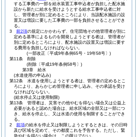
する工事費の一部を給水装置工事申込者が負担した配水施
設から新たに給水を受けようとする給水工事申込者に対
し、管理者が別に定めるところにより、当該配水施設の設
置又は増設に要した工事費の一部を負担させることができ
る。
3
前2項
の規定にかかわらず、住宅団地その他管理者が別に
定める基準によるものを開発しようとする者は、管理者が
別に定めるところにより、配水施設の設置又は増設に要す
る費用を負担しなければならない。
(一部改正〔平成9年条例65号・19年58号〕)
第11条
削除
(削除〔平成19年条例58号〕)
第3章
給水
(水道使用の申込み)
第12条
水道を使用しようとする者は、管理者の定めるとこ
ろにより、あらかじめ管理者に申し込み、その承認を受け
なければならない。
(給水停止又は使用制限)
第13条
管理者は、災害その他やむを得ない場合又は公益上
必要があると認めた場合は、給水区域の全部又は一部につ
き、給水を停止し、又は水道の使用を制限することができ
る。
2
前項
の給水を停止又は制限しようとするときは、その日時
及び区域を定めて、その都度これを予告する。
ただし、緊
急やむを得ない場合は、この限りでない。