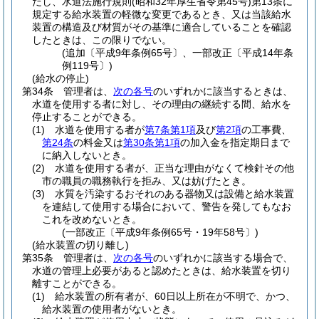
だし、水道法施行規則
(昭和32年厚生省令第45号)
第13条に
規定する給水装置の軽微な変更であるとき、又は当該給水
装置の構造及び材質がその基準に適合していることを確認
したときは、この限りでない。
(追加〔平成9年条例65号〕、一部改正〔平成14年条
例119号〕)
(給水の停止)
第34条
管理者は、
次の各号
のいずれかに該当するときは、
水道を使用する者に対し、その理由の継続する間、給水を
停止することができる。
(1)
水道を使用する者が
第7条第1項
及び
第2項
の工事費、
第24条
の料金又は
第30条第1項
の加入金を指定期日まで
に納入しないとき。
(2)
水道を使用する者が、正当な理由がなくて検針その他
市の職員の職務執行を拒み、又は妨げたとき。
(3)
水質を汚染するおそれのある器物又は設備と給水装置
を連結して使用する場合において、警告を発してもなお
これを改めないとき。
(一部改正〔平成9年条例65号・19年58号〕)
(給水装置の切り離し)
第35条
管理者は、
次の各号
のいずれかに該当する場合で、
水道の管理上必要があると認めたときは、給水装置を切り
離すことができる。
(1)
給水装置の所有者が、60日以上所在が不明で、かつ、
給水装置の使用者がないとき。