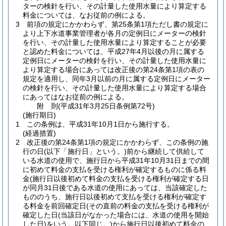
ターの検針を行い、その計量した使用水量により算定する
料金については、なお従前の例による。
3
前項の規定にかかわらず、第25条第1項ただし書の規定に
より上下水道事業管理者が各月の定例日にメーターの検針
を行い、その計量した使用水量により算定することが必要
と認めた料金については、平成27年4月以後の月に属する
定例日にメーターの検針を行い、その計量した使用水量に
より算定する場合にあっては改正後の第24条第1項の表の
規定を適用し、同年3月以前の月に属する定例日にメーター
の検針を行い、その計量した使用水量により算定する場合
にあってはなお従前の例による。
附
則
(平成31年3月25日
条例第72号)
(施行期日)
1
この条例は、平成31年10月1日から施行する。
(経過措置)
2
改正後の第24条第1項の規定にかかわらず、この条例の施
行の日
(以下「施行日」という。)
前から継続して供給して
いる水道の使用で、施行日から平成31年10月31日までの間
に初めて料金の支払を受ける権利が確定するものに係る料
金
(施行日以後初めて料金の支払を受ける権利が確定する日
が同月31日後である水道の使用にあっては、当該確定した
もののうち、施行日以後初めて支払を受ける権利が確定す
る料金を前回確定日
(その直前の料金の支払を受ける権利が
確定した日
(当該日がなかった場合には、水道の使用を開始
した日)
をいう。以下同じ。)
から施行日以後初めて料金の