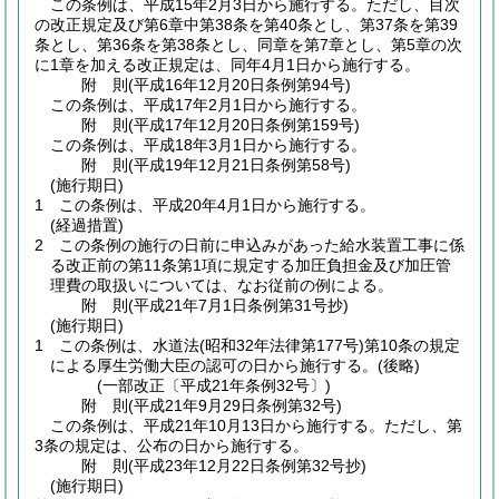
この条例は、平成15年2月3日から施行する。
ただし、目次
の改正規定及び第6章中第38条を第40条とし、第37条を第39
条とし、第36条を第38条とし、同章を第7章とし、第5章の次
に1章を加える改正規定は、同年4月1日から施行する。
附
則
(平成16年12月20日
条例第94号)
この条例は、平成17年2月1日から施行する。
附
則
(平成17年12月20日
条例第159号)
この条例は、平成18年3月1日から施行する。
附
則
(平成19年12月21日
条例第58号)
(施行期日)
1
この条例は、平成20年4月1日から施行する。
(経過措置)
2
この条例の施行の日前に申込みがあった給水装置工事に係
る改正前の第11条第1項に規定する加圧負担金及び加圧管
理費の取扱いについては、なお従前の例による。
附
則
(平成21年7月1日
条例第31号
抄)
(施行期日)
1
この条例は、水道法
(昭和32年法律第177号)
第10条の規定
による厚生労働大臣の認可の日から施行する。
(後略)
(一部改正〔平成21年条例32号〕)
附
則
(平成21年9月29日
条例第32号)
この条例は、平成21年10月13日から施行する。
ただし、第
3条の規定は、公布の日から施行する。
附
則
(平成23年12月22日
条例第32号
抄)
(施行期日)