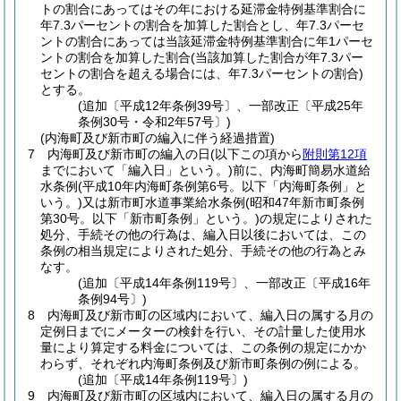
トの割合にあってはその年における延滞金特例基準割合に
年7.3パーセントの割合を加算した割合とし、年7.3パーセ
ントの割合にあっては当該延滞金特例基準割合に年1パーセ
ントの割合を加算した割合
(当該加算した割合が年7.3パー
セントの割合を超える場合には、年7.3パーセントの割合)
とする。
(追加〔平成12年条例39号〕、一部改正〔平成25年
条例30号・令和2年57号〕)
(内海町及び新市町の編入に伴う経過措置)
7
内海町及び新市町の編入の日
(以下この項から
附則第12項
までにおいて「編入日」という。)
前に、内海町簡易水道給
水条例
(平成10年内海町条例第6号。以下「内海町条例」と
いう。)
又は新市町水道事業給水条例
(昭和47年新市町条例
第30号。以下「新市町条例」という。)
の規定によりされた
処分、手続その他の行為は、編入日以後においては、この
条例の相当規定によりされた処分、手続その他の行為とみ
なす。
(追加〔平成14年条例119号〕、一部改正〔平成16年
条例94号〕)
8
内海町及び新市町の区域内において、編入日の属する月の
定例日までにメーターの検針を行い、その計量した使用水
量により算定する料金については、この条例の規定にかか
わらず、それぞれ内海町条例及び新市町条例の例による。
(追加〔平成14年条例119号〕)
9
内海町及び新市町の区域内において、編入日の属する月の