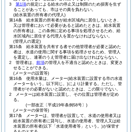
3
第1項
の規定による給水の停止又は制限のため損害を生ず
ることがあっても、市はその責を負わない。
(給水装置の所有者の代理人)
第14条
給水装置の所有者が給水区域内に居住しないとき、
又は管理者において必要があると認めたときは、給水装置
の所有者は、この条例に定める事項を処理させるため、給
水区域内に居住する代理人を置かなければならない。
(管理人の選定)
第15条
給水装置を共有する者その他管理者が必要と認めた
者は、水道の使用に関する事項を処理させるため、管理人
を選定し、連署のうえ管理者に届け出なければならない。
2
管理者は、
前項
の管理人を不適当と認めたときは、変更さ
せることができる。
(メーターの設置等)
第16条
使用水量は、メーター
(給水装置に設置する市の水道
メーターをいう。以下同じ。)
により計量する。
ただし、管
理者がその必要がないと認めたときは、この限りでない。
2
メーターは給水装置に設置し、その位置は管理者が定め
る。
(一部改正〔平成19年条例58号〕)
(メーターの保管等)
第17条
メーターは、管理者が設置して、水道の使用者又は
給水装置の所有者に貸与し、水道の使用者、管理人又は給
水装置の所有者
(以下「水道使用者等」という。)
が保管す
るものとする。