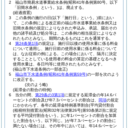
2
福山市簡易水道事業給水条例
(昭和41年条例第80号。以下
「旧簡水条例」という。)
は、廃止する。
(経過措置)
3
この条例の施行の日
(以下「施行日」という。)
前におい
て、この条例による改正前の福山市水道事業給水条例又は
旧簡水条例の規定によりなされた申込み、承認、届出その
他の諸手続及び処分等は、この条例の相当規定によりなさ
れたものとみなし、期間のあるものはこれを通算する。
4
第24条第1項
の規定は、施行日以後の使用水量に係る料金
について適用し、施行日前の使用水量に係る料金について
は、なお従前の例による。
この場合において、隔月に決定
することとしている使用者の料金の算定の基礎となるべき
使用水量は、各日均等に使用されたものとみなす。
(福山市下水道条例の一部改正)
5
福山市下水道条例
(昭和41年条例第59号)
の一部を次のよう
に改正する。
(次のよう略)
(延滞金の割合の特例)
6
当分の間、
第29条の3第1項
に規定する延滞金の年14.6パ
ーセントの割合及び年7.3パーセントの割合は、
同項
の規定
にかかわらず、各年の延滞金特例基準割合
(平均貸付割合
(租税特別措置法
(昭和32年法律第26号)
第93条第2項に規定
する平均貸付割合をいう。)
に年1パーセントの割合を加算
した割合をいう。以下同じ。)
が年7.3パーセントの割合に
満たない場合には、その年中においては、年14.6パーセン