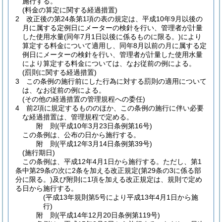
施行する。
(料金の算定に関する経過措置)
2
改正後の第24条第1項の表の規定は、平成10年9月以後の
月に属する定例日にメーターの検針を行い、管理者が計量
した使用水量
(同年7月1日以後に係るものに限る。)
により
算定する料金について適用し、同年8月以前の月に属する定
例日にメーターの検針を行い、管理者が計量した使用水量
により算定する料金については、なお従前の例による。
(罰則に関する経過措置)
3
この条例の施行前にした行為に対する罰則の適用について
は、なお従前の例による。
(その他の経過措置の管理規程への委任)
4
前2項に規定するもののほか、この条例の施行に伴い必要
な経過措置は、管理規程で定める。
附
則
(平成10年3月23日
条例第16号)
この条例は、公布の日から施行する。
附
則
(平成12年3月14日
条例第39号)
(施行期日)
この条例は、平成12年4月1日から施行する。
ただし、第1
条中第29条の次に2条を加える改正規定
(第29条の3に係る部
分に限る。)
及び附則に1項を加える改正規定は、規則で定め
る日から施行する。
(平成13年規則第5号により平成13年4月1日から施
行)
附
則
(平成14年12月20日
条例第119号)