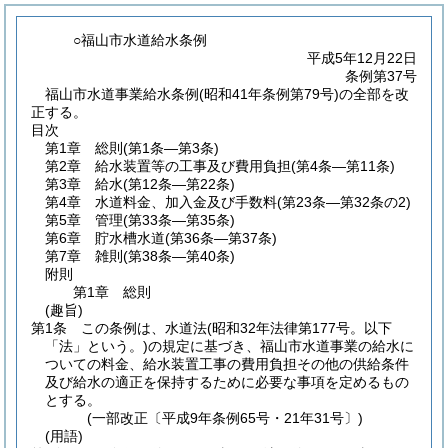
○福山市水道給水条例
平成5年12月22日
条例第37号
福山市水道事業給水条例(昭和41年条例第79号)の全部を改
正する。
目次
第1章
総則
(第1条―第3条)
第2章
給水装置等の工事及び費用負担
(第4条―第11条)
第3章
給水
(第12条―第22条)
第4章
水道料金、加入金及び手数料
(第23条―第32条の2)
第5章
管理
(第33条―第35条)
第6章
貯水槽水道
(第36条―第37条)
第7章
雑則
(第38条―第40条)
附則
第1章
総則
(趣旨)
第1条
この条例は、水道法
(昭和32年法律第177号。以下
「法」という。)
の規定に基づき、福山市水道事業の給水に
ついての料金、給水装置工事の費用負担その他の供給条件
及び給水の適正を保持するために必要な事項を定めるもの
とする。
(一部改正〔平成9年条例65号・21年31号〕)
(用語)