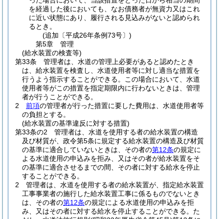
った場合において、当該措置をとった日から相当の期間
を経過した後においても、なお債務者が無資力又はこれ
に近い状態にあり、履行される見込みがないと認められ
るとき。
(追加〔平成26年条例73号〕)
第5章
管理
(給水装置の検査等)
第33条
管理者は、水道の管理上必要があると認めたとき
は、給水装置を検査し、水道使用者等に対し適当な措置を
行うよう指示することができる。
この場合において、水道
使用者等がこの措置を指定期限内に行わないときは、管理
者が行うことができる。
2
前項
の管理者が行った措置に要した費用は、水道使用者等
の負担とする。
(給水装置の基準違反に対する措置)
第33条の2
管理者は、水道を使用する者の給水装置の構造
及び材質が、政令第5条に規定する給水装置の構造及び材質
の基準に適合していないときは、その者の
第12条
の規定に
よる水道使用の申込みを拒み、又はその者が給水装置をそ
の基準に適合させるまでの間、その者に対する給水を停止
することができる。
2
管理者は、水道を使用する者の給水装置が、指定給水装置
工事事業者の施行した給水装置工事に係るものでないとき
は、その者の
第12条
の規定による水道使用の申込みを拒
み、又はその者に対する給水を停止することができる。
た