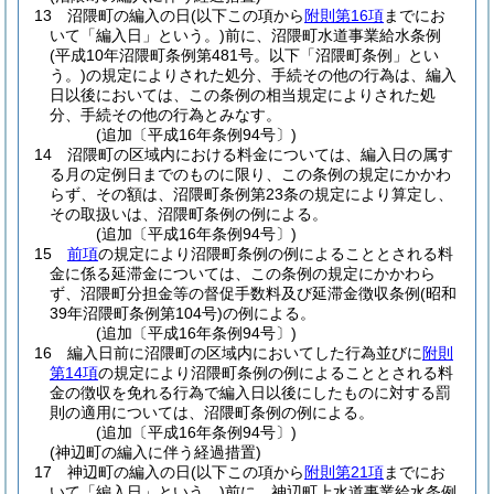
13
沼隈町の編入の日
(以下この項から
附則第16項
までにお
いて「編入日」という。)
前に、沼隈町水道事業給水条例
(平成10年沼隈町条例第481号。以下「沼隈町条例」とい
う。)
の規定によりされた処分、手続その他の行為は、編入
日以後においては、この条例の相当規定によりされた処
分、手続その他の行為とみなす。
(追加〔平成16年条例94号〕)
14
沼隈町の区域内における料金については、編入日の属す
る月の定例日までのものに限り、この条例の規定にかかわ
らず、その額は、沼隈町条例第23条の規定により算定し、
その取扱いは、沼隈町条例の例による。
(追加〔平成16年条例94号〕)
15
前項
の規定により沼隈町条例の例によることとされる料
金に係る延滞金については、この条例の規定にかかわら
ず、沼隈町分担金等の督促手数料及び延滞金徴収条例
(昭和
39年沼隈町条例第104号)
の例による。
(追加〔平成16年条例94号〕)
16
編入日前に沼隈町の区域内においてした行為並びに
附則
第14項
の規定により沼隈町条例の例によることとされる料
金の徴収を免れる行為で編入日以後にしたものに対する罰
則の適用については、沼隈町条例の例による。
(追加〔平成16年条例94号〕)
(神辺町の編入に伴う経過措置)
17
神辺町の編入の日
(以下この項から
附則第21項
までにお
いて「編入日」という。)
前に、神辺町上水道事業給水条例