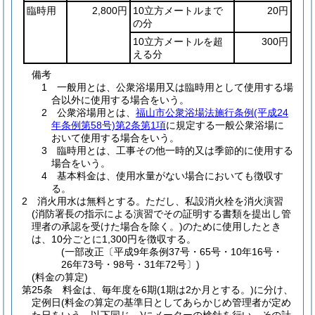
臨時用
2,800円
10立方メートルまで
20円
の分
10立方メートルを超
300円
える分
備考
1 一般用とは、公衆浴場用又は臨時用として使用する場
合以外に使用する場合をいう。
2 公衆浴場用とは、
福山市公衆浴場法施行条例
(平成24
年条例第58号)
第2条第1項
に規定する一般公衆浴場に
おいて使用する場合をいう。
3 臨時用とは、工事その他一時的又は季節的に使用する
場合をいう。
4 基本料金は、使用水量がない場合においても徴収す
る。
2
消火用水は無料とする。
ただし、私設消火栓を消火演習
(消防署長の指示による演習でその証明する書類を提出し管
理者の承認を受けた場合を除く。)
のために使用したとき
は、10分ごとに1,300円を徴収する。
(一部改正〔平成9年条例37号・65号・10年16号・
26年73号・98号・31年72号〕)
(料金の算定)
第25条
料金は、毎年度を6期
(1期は2か月とする。)
に分け、
定例日
(料金の算定の基準日としてあらかじめ管理者が定め