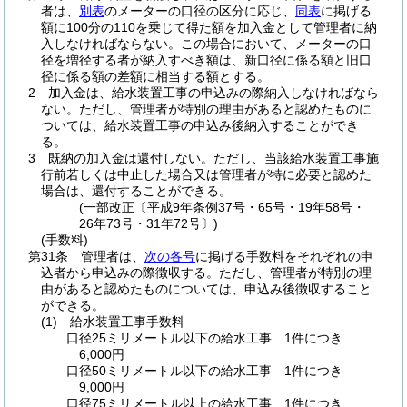
者は、
別表
のメーターの口径の区分に応じ、
同表
に掲げる
額に100分の110を乗じて得た額を加入金として管理者に納
入しなければならない。
この場合において、メーターの口
径を増径する者が納入すべき額は、新口径に係る額と旧口
径に係る額の差額に相当する額とする。
2
加入金は、給水装置工事の申込みの際納入しなければなら
ない。
ただし、管理者が特別の理由があると認めたものに
ついては、給水装置工事の申込み後納入することができ
る。
3
既納の加入金は還付しない。
ただし、当該給水装置工事施
行前若しくは中止した場合又は管理者が特に必要と認めた
場合は、還付することができる。
(一部改正〔平成9年条例37号・65号・19年58号・
26年73号・31年72号〕)
(手数料)
第31条
管理者は、
次の各号
に掲げる手数料をそれぞれの申
込者から申込みの際徴収する。
ただし、管理者が特別の理
由があると認めたものについては、申込み後徴収すること
ができる。
(1)
給水装置工事手数料
口径25ミリメートル以下の給水工事 1件につき
6,000円
口径50ミリメートル以下の給水工事 1件につき
9,000円
口径75ミリメートル以上の給水工事 1件につき