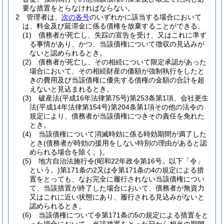
要な措置をとらなければならない。
2
管理者は、
次の各号
のいずれかに該当する場合において
は、料金及び延滞金に係る債権を放棄することができる。
(1)
債務者が死亡し、失踪の宣告を受け、又はこれに準ず
る事情があり、かつ、当該債権について徴収の見込みが
ないと認められるとき。
(2)
債務者が死亡し、その相続について限定承認があった
場合において、その相続財産の価額が強制執行をしたと
きの費用及び当該債権に優先する債権の金額の合計を超
えないと見込まれるとき。
(3)
破産法
(平成16年法律第75号)
第253条第1項、会社更生
法
(平成14年法律第154号)
第204条第1項その他の法令の
規定により、債務者が当該債権につきその責任を免れた
とき。
(4)
当該債権について消滅時効に係る時効期間が満了した
とき
(債務者が時効の援用をしない特別の理由があると認
められる場合を除く。)
。
(5)
地方自治法施行令
(昭和22年政令第16号。以下「令」
という。)
第171条の2又は令第171条の4の規定による措
置をとっても、なお完全に履行されない当該債権につい
て、当該措置が終了した場合において、債務者が無資力
又はこれに近い状態にあり、履行される見込みがないと
認められるとき。
(6)
当該債権について令第171条の5の規定による措置をと