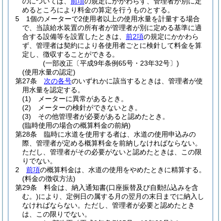
のについては、
前項
の規定にかかわらず、管理者が別に定
めるところにより料金の算定を行うものとする。
5
1個のメーターで2使用者以上の使用水量を計量する場合
で、当該給水装置の所有者が管理者が別に定める基準に適
合する設備等を設置したときは、
前2項
の規定にかかわら
ず、管理者は契約により各使用者ごとに検針して料金を算
定し、徴収することができる。
(一部改正〔平成9年条例65号・23年32号〕)
(使用水量の認定)
第27条
次の各号
のいずれかに該当するときは、管理者が使
用水量を認定する。
(1)
メーターに異常があるとき。
(2)
メーターの検針ができないとき。
(3)
その他管理者が必要があると認めたとき。
(臨時使用の場合の概算料金の前納)
第28条
臨時に水道を使用する者は、水道の使用申込みの
際、管理者が定める概算料金を前納しなければならない。
ただし、管理者がその必要がないと認めたときは、この限
りでない。
2
前項
の概算料金は、水道の使用をやめたときに精算する。
(料金の徴収方法)
第29条
料金は、納入通知書
(口座振替及び自動払込みを含
む。)
により、定例日の属する月の翌月の末日までに納入し
なければならない。
ただし、管理者が必要と認めたとき
は、この限りでない。