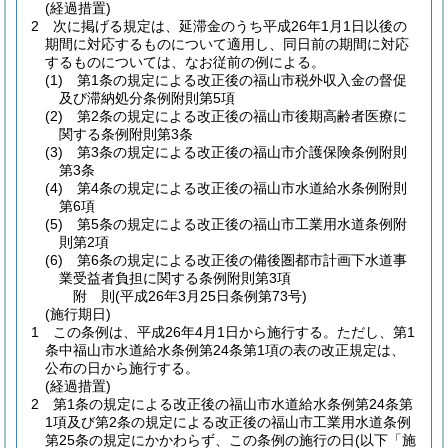
(経過措置)
2
次に掲げる規定は、延滞金のうち平成26年1月1日以後の
期間に対応するものについて適用し、同日前の期間に対応
するものについては、なお従前の例による。
(1)
第1条の規定による改正後の福山市税外収入金の督促
及び滞納処分条例附則第5項
(2)
第2条の規定による改正後の福山市後期高齢者医療に
関する条例附則第3条
(3)
第3条の規定による改正後の福山市介護保険条例附則
第3条
(4)
第4条の規定による改正後の福山市水道給水条例附則
第6項
(5)
第5条の規定による改正後の福山市工業用水道条例附
則第2項
(6)
第6条の規定による改正後の備後圏都市計画下水道事
業受益者負担に関する条例附則第3項
附
則
(平成26年3月25日
条例第73号)
(施行期日)
1
この条例は、平成26年4月1日から施行する。
ただし、第1
条中福山市水道給水条例第24条第1項の表の改正規定は、
公布の日から施行する。
(経過措置)
2
第1条の規定による改正後の福山市水道給水条例第24条第
1項及び第2条の規定による改正後の福山市工業用水道条例
第25条の規定にかかわらず、この条例の施行の日
(以下「施