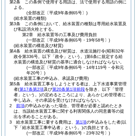
第2条
この条例で使用する用語は、法で使用する用語の例に
よる。
(全部改正〔平成9年条例65号〕)
(給水装置の種類)
第3条
この条例において、給水装置の種類は専用給水装置及
び私設消火栓とする。
第2章
給水装置等の工事及び費用負担
(一部改正〔平成9年条例65号・19年58号〕)
(給水装置の構造及び材質)
第4条
給水装置の構造及び材質は、水道法施行令
(昭和32年
政令第336号。以下「政令」という。)
第6条に規定する給
水装置の構造及び材質の基準に適合しなければならない。
(一部改正〔平成9年条例65号・14年119号・令和元
年20号〕)
(給水装置工事の申込み、承認及び費用)
第5条
給水装置工事をしようとする者は、上下水道事業管理
者
(
第17条第2項
及び
第20条第1項前段
を除き、以下「管理
者」という。)
の定めるところにより、あらかじめ管理者に
申し込み、その承認を受けなければならない。
2
前項
の申込みがあった場合、管理者が必要と認めたとき
は、当該給水装置工事に関する利害関係人の同意書等の提
出を求めることがある。
3
給水装置工事に要する費用は、
第1項
の申込みをした者
(以
下「給水装置工事申込者」という。)
の負担とする。
(一部改正〔平成9年条例65号・23年32号〕)