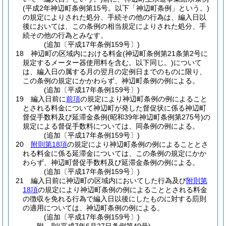
(平成2年神辺町条例第15号。以下「神辺町条例」という。)
の規定によりされた処分、手続その他の行為は、編入日以
後においては、この条例の相当規定によりされた処分、手
続その他の行為とみなす。
(追加〔平成17年条例159号〕)
18
神辺町の区域内における料金
(神辺町条例第21条第2号に
規定するメーター器使用料を含む。以下同じ。)
について
は、編入日の属する月の翌月の定例日までのものに限り、
この条例の規定にかかわらず、神辺町条例の例による。
(追加〔平成17年条例159号〕)
19
編入日前に
前項
の規定により神辺町条例の例によること
とされる料金について神辺町が発した督促状に係る神辺町
督促手数料及び延滞金条例
(昭和39年神辺町条例第275号)
の
規定による督促手数料については、同条例の例による。
(追加〔平成17年条例159号〕)
20
附則第18項
の規定により神辺町条例の例によることとさ
れる料金に係る延滞金については、この条例の規定にかか
わらず、神辺町督促手数料及び延滞金条例の例による。
(追加〔平成17年条例159号〕)
21
編入日前に神辺町の区域内においてした行為及び
附則第
18項
の規定により神辺町条例の例によることとされる料金
の徴収を免れる行為で編入日以後にしたものに対する罰則
の適用については、神辺町条例の例による。
(追加〔平成17年条例159号〕)