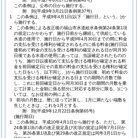
附
則
(平成7年6月27日
条例第40号)
この条例は、公布の日から施行する。
附
則
(平成9年3月21日
条例第37号)
1
この条例は、平成9年4月1日
(以下「施行日」という。)
か
ら施行する。
2
この条例による改正後の福山市水道給水条例第24条第1項
の規定にかかわらず、施行日前から継続して供給している
水道の使用で、施行日から平成9年4月30日までの間に料金
の支払を受ける権利が確定されるものに係る料金
(施行日以
後初めて料金の支払を受ける権利の確定される日が同月30
日後である水道の使用にあっては、当該確定されたものの
うち、施行日以後初めて支払を受ける権利が確定される料
金を前回確定日
(その直前の料金の支払を受ける権利が確定
した日をいう。以下同じ。)
から施行日以後、初めて料金の
支払を受ける権利が確定される日までの期間の月数で除
し、これに前回確定日から同月30日までの期間の月数を乗
じて計算した金額に係る部分に対応する部分に限る。)
につ
いては、なお従前の例による。
3
前項の月数は、暦に従って計算し、1月に満たない端数を
生じたときは、これを1月とする。
附
則
(平成9年12月22日
条例第65号)
(施行期日)
1
この条例は、平成10年4月1日から施行する。
ただし、第
24条第1項の表の改正規定及び次項の規定は同年7月1日か
ら、第26条第1項及び第29条の改正規定は同年3月1日から