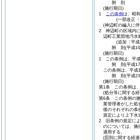
附
則
(施行期日)
1
この条例
は、昭和
(一部改正〔
(神辺町の編入に伴
2
神辺町の区域内
辺町工業団地汚水
(追加〔平成
附
則
(平成1
(施行期日)
1
この条例は、平成
附
則
(平成1
この条例は、平成1
附
則
(平成2
(施行期日)
第1条
この条例は、
(処分等に関する経
第6条
この条例の
業管理者がした処
後のそれぞれの条
規定により上下水
2
旧条例の規定に
のについては、施
適用する。
(罰則に関する経過