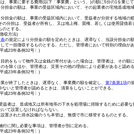
額は、事業に要する費用
(以下「事業費」という。)
の額に5分の1を乗じ
る分担金の額は、事業の受益区域内において、その起業者の宅地造成地域
る分担金の額は、事業の受益区域内において、受益者が分担する地域の処
その分担は、受益者が所有し、又は地上権、質権、若しくは使用貸借若
ものとする。
徴収方法)
前条
の規定により分担金の額を定めたときは、遅滞なく、当該分担金の
として一括徴収するものとする。
ただし、管理者において特別の理由が
平成23年条例32号〕)
る目的をもって物件又は金銭の寄付があった場合は、管理者は、その額
ものを除くほか、管理者は、災害その他の理由により必要があると認め
平成23年条例32号〕)
事業が終了したときは、遅滞なく、事業費の額を確定し、
第7条第1項
の
少ないと管理者が認めるときは、清算をしないことができる。
平成23年条例32号〕)
受益者は、造成地又は所有地等の下水を処理場に排除するために必要な
おいて設置しなければならない。
り設置された排水設備のうち本管は、無償で市に移管するものとする。
施行に関し必要な事項は、管理者が別に定める。
平成23年条例32号〕)