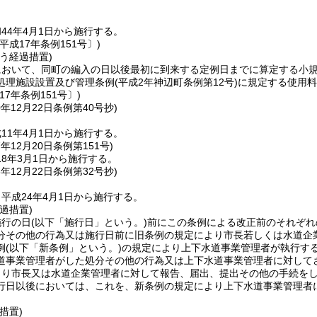
44年4月1日から施行する。
平成17年条例151号〕)
う経過措置)
において、同町の編入の日以後最初に到来する定例日までに算定する小
処理施設設置及び管理条例
(平成2年神辺町条例第12号)
に規定する使用料
17年条例151号〕)
0年12月22日
条例第40号
抄)
11年4月1日から施行する。
7年12月20日
条例第151号)
8年3月1日から施行する。
3年12月22日
条例第32号
抄)
平成24年4月1日から施行する。
過措置)
施行の日
(以下「施行日」という。)
前にこの条例による改正前のそれぞれ
分その他の行為又は施行日前に旧条例の規定により市長若しくは水道企
例
(以下「新条例」という。)
の規定により上下水道事業管理者が執行す
道事業管理者がした処分その他の行為又は上下水道事業管理者に対して
より市長又は水道企業管理者に対して報告、届出、提出その他の手続を
行日以後においては、これを、新条例の規定により上下水道事業管理者
措置)