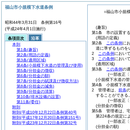
福山市小規模下水道条例
○福山市小規
昭和44年3月31日 条例第16号
(趣旨)
(平成24年4月1日施行)
第1条
市の設置す
(用語の定義)
条項目次
沿革
第2条
この条例
に
本則
道に準ずるものを
第1条
(趣旨)
2
この条例
におい
第2条
(用語の定義)
3
この条例
におい
第3条
(適用区域)
(適用区域)
第4条
(小規模下水道の管理及び使用)
第3条
この条例
の
第5条
(分担金の徴収)
(一部改正〔
第6条
(分担金の額)
(小規模下水道の管
第7条
(分担金の賦課及び徴収方法)
第4条
小規模下水
第8条
(分担金の減免)
2
管理者は、
前条
第9条
(分担金の清算)
することができる
第10条
(排水設備の設置)
(一部改正〔
第11条
(委任)
(分担金の徴収)
附則
第5条
管理者は、
附則
(平成10年12月22日条例第40号
第224条の規定
附則
(平成17年12月20日条例第151号)
(一部改正〔
附則
(平成23年12月22日条例第32号
(分担金の額)