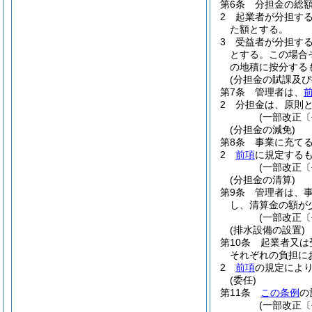
第6条
分担金の総
2
起業者が分担す
た額とする。
3
受益者が分担す
とする。
この場合
の地積に按分する
(分担金の賦課及び
第7条
管理者は、
2
分担金は、原則
(一部改正〔
(分担金の減免)
第8条
事業に充て
2
前項
に規定する
(一部改正〔
(分担金の清算)
第9条
管理者は、
し、清算金の額が
(一部改正〔
(排水設備の設置)
第10条
起業者又は
それぞれの負担に
2
前項
の規定によ
(委任)
第11条
この条例
の
(一部改正〔