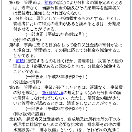
第7条
管理者は、
前条
の規定により分担金の額を定めたとき
は、遅滞なく、当該分担金の額及びその納期等を起業者又
は受益者に通知しなければならない。
2
分担金は、原則として一括徴収するものとする。
ただし、
管理者において特別の理由があると認めるときは、分割納
付させることができる。
(一部改正〔平成23年条例32号〕)
(分担金の減免)
第8条
事業に充てる目的をもって物件又は金銭の寄付があっ
た場合は、管理者は、その額に応じて分担金を減免するこ
とができる。
2
前項
に規定するものを除くほか、管理者は、災害その他の
理由により必要があると認めるときは、分担金を減免する
ことができる。
(一部改正〔平成23年条例32号〕)
(分担金の清算)
第9条
管理者は、事業が終了したときは、遅滞なく、事業費
の額を確定し、
第7条第1項
の規定により定めた分担金の額
の清算をしなければならない。
ただし、清算金の額が少な
いと管理者が認めるときは、清算をしないことができる。
(一部改正〔平成23年条例32号〕)
(排水設備の設置)
第10条
起業者又は受益者は、造成地又は所有地等の下水を
処理場に排除するために必要な排水管、排水渠その他の排
水施設
(以下「排水設備」という。)
を、それぞれの負担に