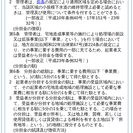
2
管理者は、
前条
の規定により適用区域を定める場合におい
て、当該区域の小規模下水道の維持管理上必要と認めると
きは、管理及び使用について条件を付することができる。
(一部改正〔平成10年条例40号・17年151号・23年
32号〕)
(分担金の徴収)
第5条
管理者は、宅地造成事業等の施行により処理場の新設
又は拡張事業
(以下「事業」という。)
を行う場合において
は、地方自治法
(昭和22年法律第67号)
第224条の規定によ
り、その事業に要する費用の一部に充てるため、起業者又
は受益者から分担金を徴収する。
(一部改正〔平成23年条例32号〕)
(分担金の額)
第6条
分担金の総額は、事業に要する費用
(以下「事業費」
という。)
の額に5分の1を乗じて得た額とする。
2
起業者が分担する分担金の額は、事業の受益区域内におい
て、その起業者の宅地造成地域の処理施設として必要な事
業費に相当する額に5分の1を乗じて得た額とする。
3
受益者が分担する分担金の額は、事業の受益区域内におい
て、受益者が分担する地域の処理施設として必要な事業費
に相当する額に5分の1を乗じて得た額とする。
この場合そ
の分担は、受益者が所有し、又は地上権、質権、若しくは
使用貸借若しくは賃貸借による権利を有する土地
(以下「所
有地等」という。)
の地積に按分するものとする。
(分担金の賦課及び徴収方法)