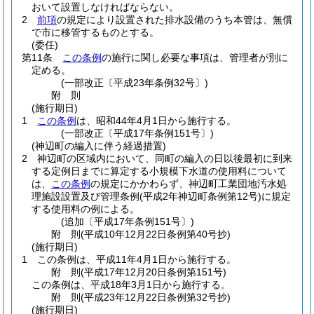
おいて設置しなければならない。
2
前項
の規定により設置された排水設備のうち本管は、無償
で市に移管するものとする。
(委任)
第11条
この条例
の施行に関し必要な事項は、管理者が別に
定める。
(一部改正〔平成23年条例32号〕)
附
則
(施行期日)
1
この条例
は、昭和44年4月1日から施行する。
(一部改正〔平成17年条例151号〕)
(神辺町の編入に伴う経過措置)
2
神辺町の区域内において、同町の編入の日以後最初に到来
する定例日までに算定する小規模下水道の使用料について
は、
この条例
の規定にかかわらず、神辺町工業団地汚水処
理施設設置及び管理条例
(平成2年神辺町条例第12号)
に規定
する使用料の例による。
(追加〔平成17年条例151号〕)
附
則
(平成10年12月22日
条例第40号
抄)
(施行期日)
1
この条例は、平成11年4月1日から施行する。
附
則
(平成17年12月20日
条例第151号)
この条例は、平成18年3月1日から施行する。
附
則
(平成23年12月22日
条例第32号
抄)
(施行期日)