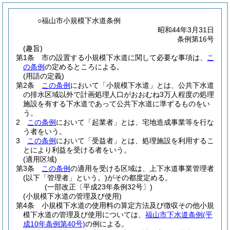
○福山市小規模下水道条例
昭和44年3月31日
条例第16号
(趣旨)
第1条
市の設置する小規模下水道に関して必要な事項は、
こ
の条例
の定めるところによる。
(用語の定義)
第2条
この条例
において「小規模下水道」とは、公共下水道
の排水区域以外で計画処理人口がおおむね3万人程度の処理
施設を有する下水道であって公共下水道に準ずるものをい
う。
2
この条例
において「起業者」とは、宅地造成事業等を行な
う者をいう。
3
この条例
において「受益者」とは、処理施設を利用するこ
とにより利益を受ける者をいう。
(適用区域)
第3条
この条例
の適用を受ける区域は、上下水道事業管理者
(以下「管理者」という。)
がその都度定める。
(一部改正〔平成23年条例32号〕)
(小規模下水道の管理及び使用)
第4条
小規模下水道の使用料の算定方法及び徴収その他小規
模下水道の管理及び使用については、
福山市下水道条例
(平
成10年条例第40号)
の例による。