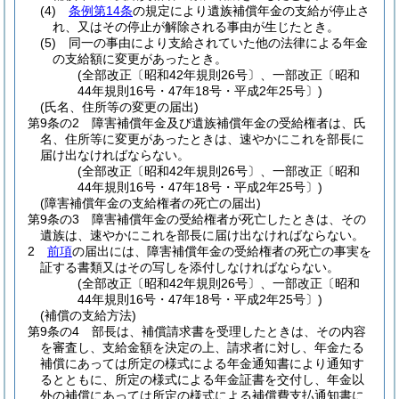
(4)
条例第14条
の規定により遺族補償年金の支給が停止さ
れ、又はその停止が解除される事由が生じたとき。
(5)
同一の事由により支給されていた他の法律による年金
の支給額に変更があったとき。
(全部改正〔昭和42年規則26号〕、一部改正〔昭和
44年規則16号・47年18号・平成2年25号〕)
(氏名、住所等の変更の届出)
第9条の2
障害補償年金及び遺族補償年金の受給権者は、氏
名、住所等に変更があったときは、速やかにこれを部長に
届け出なければならない。
(全部改正〔昭和42年規則26号〕、一部改正〔昭和
44年規則16号・47年18号・平成2年25号〕)
(障害補償年金の支給権者の死亡の届出)
第9条の3
障害補償年金の受給権者が死亡したときは、その
遺族は、速やかにこれを部長に届け出なければならない。
2
前項
の届出には、障害補償年金の受給権者の死亡の事実を
証する書類又はその写しを添付しなければならない。
(全部改正〔昭和42年規則26号〕、一部改正〔昭和
44年規則16号・47年18号・平成2年25号〕)
(補償の支給方法)
第9条の4
部長は、補償請求書を受理したときは、その内容
を審査し、支給金額を決定の上、請求者に対し、年金たる
補償にあっては所定の様式による年金通知書により通知す
るとともに、所定の様式による年金証書を交付し、年金以
外の補償にあっては所定の様式による補償費支払通知書に