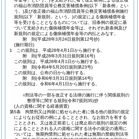
年金等」という。)
を支給された者で改正条例による改正後
の福山市消防団員等公務災害補償条例
(以下「新条例」とい
う。)
及び改正後の福山市消防団員等公務災害補償条例施行
規則
(以下「新規則」という。)
の規定による傷病補償年金
等を受けることとなるものについては、旧条例の規定に基
づいて支給された傷病補償年金等は、それぞれ新条例及び
新規則の規定による傷病補償年金等の内払とみなす。
附
則
(平成28年3月24日
規則第12号抄)
(施行期日)
1
この規則は、平成28年4月1日から施行する。
附
則
(平成28年3月31日
規則第16号)
この規則は、平成28年4月1日から施行する。
附
則
(令和4年5月20日
規則第23号)
この規則は、公布の日から施行する。
附
則
(令和6年3月31日
規則第14号)
この規則は、令和6年4月1日から施行する。
――――――――――
○刑法等の一部を改正する法律の施行に伴う関係規則の
整理等に関する規則(令和7規則35)抄
(人の資格に関する経過措置)
第5条
拘禁刑又は拘留に処せられた者に係る他の規則の規定
によりなお従前の例によることとされ、なお効力を有する
こととされ、又は改正前若しくは廃止前の規則の規定の例
によることとされる人の資格に関する法令の規定の適用に
ついては、無期拘禁刑に処せられた者は無期の禁錮
(刑法等