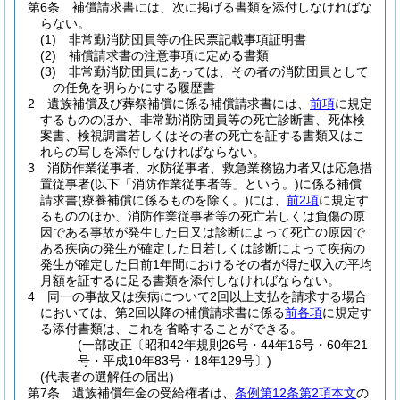
第6条
補償請求書には、次に掲げる書類を添付しなければな
らない。
(1)
非常勤消防団員等の住民票記載事項証明書
(2)
補償請求書の注意事項に定める書類
(3)
非常勤消防団員にあっては、その者の消防団員として
の任免を明らかにする履歴書
2
遺族補償及び葬祭補償に係る補償請求書には、
前項
に規定
するもののほか、非常勤消防団員等の死亡診断書、死体検
案書、検視調書若しくはその者の死亡を証する書類又はこ
れらの写しを添付しなければならない。
3
消防作業従事者、水防従事者、救急業務協力者又は応急措
置従事者
(以下「消防作業従事者等」という。)
に係る補償
請求書
(療養補償に係るものを除く。)
には、
前2項
に規定す
るもののほか、消防作業従事者等の死亡若しくは負傷の原
因である事故が発生した日又は診断によって死亡の原因で
ある疾病の発生が確定した日若しくは診断によって疾病の
発生が確定した日前1年間におけるその者が得た収入の平均
月額を証するに足る書類を添付しなければならない。
4
同一の事故又は疾病について2回以上支払を請求する場合
においては、第2回以降の補償請求書に係る
前各項
に規定す
る添付書類は、これを省略することができる。
(一部改正〔昭和42年規則26号・44年16号・60年21
号・平成10年83号・18年129号〕)
(代表者の選解任の届出)
第7条
遺族補償年金の受給権者は、
条例第12条第2項本文
の