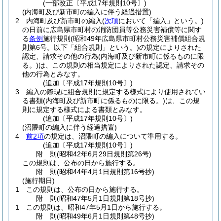
(一部改正〔平成17年規則10号〕)
(内海町及び新市町の編入に伴う経過措置)
2
内海町及び新市町の編入
(
次項
において「編入」という。)
の日前に広島県市町村の消防団員等公務災害補償等に関す
る
条例
施行規則
(昭和49年広島県市町村公務災害補償組合規
則第6号。以下「組合規則」という。)
の規定によりされた
認定、請求その他の行為
(内海町及び新市町に係るものに限
る。)
は、この規則の相当規定によりされた認定、請求その
他の行為とみなす。
(追加〔平成17年規則10号〕)
3
編入の際現に組合規則に規定する様式により使用されてい
る書類
(内海町及び新市町に係るものに限る。)
は、この規
則に規定する様式による書類とみなす。
(追加〔平成17年規則10号〕)
(沼隈町の編入に伴う経過措置)
4
前2項
の規定は、沼隈町の編入について準用する。
(追加〔平成17年規則10号〕)
附
則
(昭和42年6月29日
規則第26号)
この規則は、公布の日から施行する。
附
則
(昭和44年4月1日
規則第16号
抄)
(施行期日)
1
この規則は、公布の日から施行する。
附
則
(昭和47年5月1日
規則第18号
抄)
1
この規則は、昭和47年5月1日から施行する。
附
則
(昭和49年6月1日
規則第48号
抄)