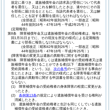
規定に基づき、遺族補償年金の請求及び受領について代表
者を選任し、又はこれを解任したときは、速やかにその旨
を部長に届け出るとともに、当該代表者を選任し、又は解
任したことを証する書類を提出しなければならない。
(全部改正〔昭和42年規則26号〕、一部改正〔昭和
44年規則16号・47年18号・平成2年25号〕)
(定期報告)
第8条
障害補償年金又は遺族補償年金の受給権者は、毎年1
回1月31日までに、その現況を所定の様式による定期報告
書により部長に報告しなければならない。
(全部改正〔昭和42年規則26号〕、一部改正〔昭和
44年規則16号・47年18号・平成2年25号〕)
(障害等級の変更又は遺族の異動等に関する申請書)
第9条
障害補償年金若しくは遺族補償年金の受給権者又は遺
族補償年金を受けることができる者
(以下「遺族補償年金の
受給資格者」という。)
は、
次の各号
の一に該当する事由が
生じたときは、速やかに所定の様式による障害等級の変更
又は遺族の異動等に関する申請書を部長に提出しなければ
ならない。
(1)
障害補償年金の受給権者の身体障害の程度に変更があ
ったとき。
(2)
条例第13条
の規定により遺族補償年金を受ける権利が
消滅したとき。
(3)
遺族補償年金の受給権者と生計を同じくしている遺族
補償年金の受給資格者の数に増減を生じたとき。