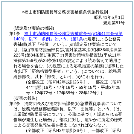
○福山市消防団員等公務災害補償条例施行規則
昭和41年5月1日
規則第81号
(認定及び実施の機関)
第1条
福山市消防団員等公務災害補償条例
(昭和41年条例第
140号。以下「条例」という。)
第1条
の規定による公務災
害補償
(以下「補償」という。)
の認定及び実施について
は、福山市消防担当部長
(災害対策基本法
(昭和36年法律第
223号)
第84条第1項
(原子力災害対策特別措置法
(平成11年
法律第156号)
第28条第1項の規定により読み替えて適用さ
れる場合を含む。)
の規定による応急措置の業務に従事した
者
(以下「応急措置従事者」という。)
については、総務局
総務部長。以下「部長」という。)
がこれを行う。
(全部改正〔昭和42年規則26号〕、一部改正〔昭和
44年規則16号・47年16号・59年15号・平成2年25
号・12年72号・17年69号・28年12号〕)
(災害の報告)
第2条
消防団長及び消防担当課長
(応急措置従事者について
は、総務局総務部総務課長。以下「団長等」という。)
は、
非常勤消防団員等について、公務に基づくと認められる死
傷病が発生した場合は、部長に対し、速やかに所定の様式
による災害発生報告書を提出しなければならない。
(全部改正〔昭和42年規則26号〕、一部改正〔昭和