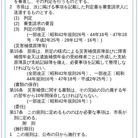
を審査し、その判定を行うものとする。
2
市長は、次に掲げる事項を記載した判定書を審査請求人に
送達するものとする。
(1)
判定
(2)
審査請求の要旨
(3)
判定の理由
(一部改正〔昭和42年規則26号・44年16号・47年18
号・平成2年25号・28年12号・16号〕)
(災害補償原簿等)
第15条
部長は、所定の様式による災害補償原簿並びに障害
補償年金又は遺族補償年金の受給権者ごとに作成した支給
原簿及び支給記録簿を備え、必要事項を記載して整理しな
ければならない。
(全部改正〔昭和42年規則26号〕、一部改正〔昭和
44年規則16号・47年18号・平成2年25号〕)
(書類の保存)
第16条
災害補償に関する書類は、その完結の日の属する年
の翌年から10年間保存しなければならない。
(一部改正〔昭和42年規則26号〕)
(委任)
第17条
この規則に定めるもののほか必要な事項は、市長が
別に定める。
附
則
(施行期日)
1
この規則は、公布の日から施行する。