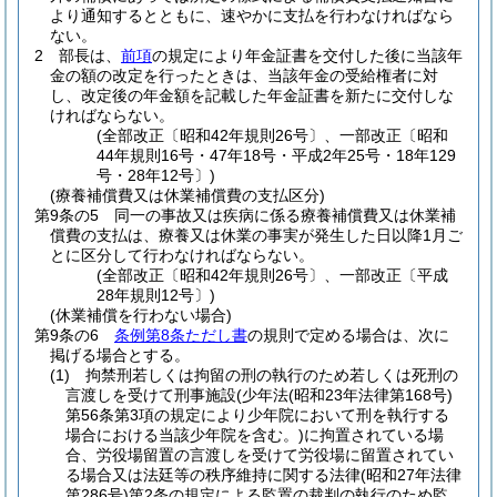
より通知するとともに、速やかに支払を行わなければなら
ない。
2
部長は、
前項
の規定により年金証書を交付した後に当該年
金の額の改定を行ったときは、当該年金の受給権者に対
し、改定後の年金額を記載した年金証書を新たに交付しな
ければならない。
(全部改正〔昭和42年規則26号〕、一部改正〔昭和
44年規則16号・47年18号・平成2年25号・18年129
号・28年12号〕)
(療養補償費又は休業補償費の支払区分)
第9条の5
同一の事故又は疾病に係る療養補償費又は休業補
償費の支払は、療養又は休業の事実が発生した日以降1月ご
とに区分して行わなければならない。
(全部改正〔昭和42年規則26号〕、一部改正〔平成
28年規則12号〕)
(休業補償を行わない場合)
第9条の6
条例第8条ただし書
の規則で定める場合は、次に
掲げる場合とする。
(1)
拘禁刑若しくは拘留の刑の執行のため若しくは死刑の
言渡しを受けて刑事施設
(少年法
(昭和23年法律第168号)
第56条第3項の規定により少年院において刑を執行する
場合における当該少年院を含む。)
に拘置されている場
合、労役場留置の言渡しを受けて労役場に留置されてい
る場合又は法廷等の秩序維持に関する法律
(昭和27年法律
第286号)
第2条の規定による監置の裁判の執行のため監