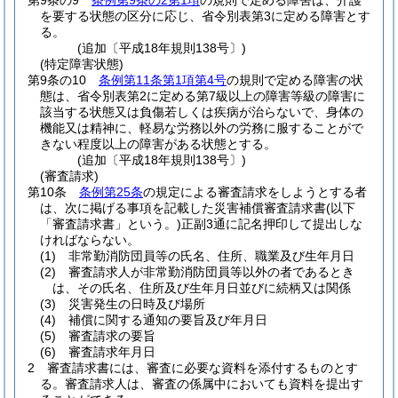
第9条の9
条例第9条の2第1項
の規則で定める障害は、介護
を要する状態の区分に応じ、省令別表第3に定める障害とす
る。
(追加〔平成18年規則138号〕)
(特定障害状態)
第9条の10
条例第11条第1項第4号
の規則で定める障害の状
態は、省令別表第2に定める第7級以上の障害等級の障害に
該当する状態又は負傷若しくは疾病が治らないで、身体の
機能又は精神に、軽易な労務以外の労務に服することがで
きない程度以上の障害がある状態とする。
(追加〔平成18年規則138号〕)
(審査請求)
第10条
条例第25条
の規定による審査請求をしようとする者
は、次に掲げる事項を記載した災害補償審査請求書
(以下
「審査請求書」という。)
正副3通に記名押印して提出しな
ければならない。
(1)
非常勤消防団員等の氏名、住所、職業及び生年月日
(2)
審査請求人が非常勤消防団員等以外の者であるとき
は、その氏名、住所及び生年月日並びに続柄又は関係
(3)
災害発生の日時及び場所
(4)
補償に関する通知の要旨及び年月日
(5)
審査請求の要旨
(6)
審査請求年月日
2
審査請求書には、審査に必要な資料を添付するものとす
る。
審査請求人は、審査の係属中においても資料を提出す