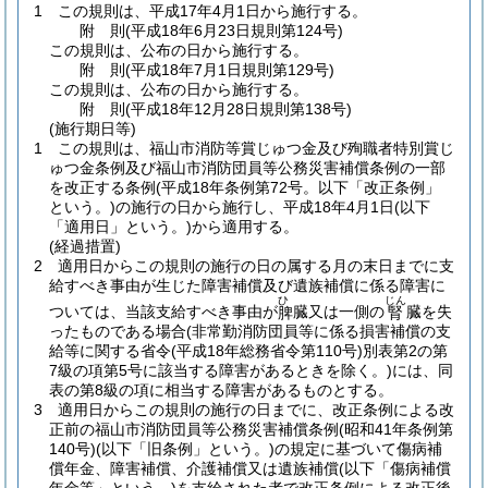
1
この規則は、平成17年4月1日から施行する。
附
則
(平成18年6月23日
規則第124号)
この規則は、公布の日から施行する。
附
則
(平成18年7月1日
規則第129号)
この規則は、公布の日から施行する。
附
則
(平成18年12月28日
規則第138号)
(施行期日等)
1
この規則は、福山市消防等賞じゅつ金及び殉職者特別賞じ
ゅつ金条例及び福山市消防団員等公務災害補償条例の一部
を改正する条例
(平成18年条例第72号。以下「改正条例」
という。)
の施行の日から施行し、平成18年4月1日
(以下
「適用日」という。)
から適用する。
(経過措置)
2
適用日からこの規則の施行の日の属する月の末日までに支
給すべき事由が生じた障害補償及び遺族補償に係る障害に
ひ
じん
ついては、当該支給すべき事由が
臓又は一側の
臓を失
脾
腎
ったものである場合
(非常勤消防団員等に係る損害補償の支
給等に関する省令
(平成18年総務省令第110号)
別表第2の第
7級の項第5号に該当する障害があるときを除く。)
には、同
表の第8級の項に相当する障害があるものとする。
3
適用日からこの規則の施行の日までに、改正条例による改
正前の福山市消防団員等公務災害補償条例
(昭和41年条例第
140号)
(以下「旧条例」という。)
の規定に基づいて傷病補
償年金、障害補償、介護補償又は遺族補償
(以下「傷病補償