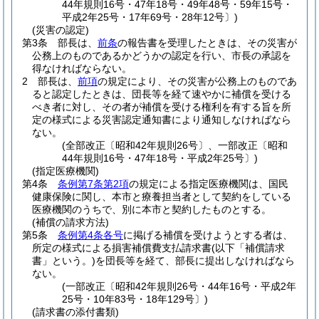
44年規則16号・47年18号・49年48号・59年15号・
平成2年25号・17年69号・28年12号〕)
(災害の認定)
第3条
部長は、
前条
の報告書を受理したときは、その災害が
公務上のものであるかどうかの認定を行い、市長の承認を
得なければならない。
2
部長は、
前項
の規定により、その災害が公務上のものであ
ると認定したときは、団長等を経て速やかに補償を受ける
べき者に対し、その者が補償を受ける権利を有する旨を所
定の様式による災害認定通知書により通知しなければなら
ない。
(全部改正〔昭和42年規則26号〕、一部改正〔昭和
44年規則16号・47年18号・平成2年25号〕)
(指定医療機関)
第4条
条例第7条第2項
の規定による指定医療機関は、国民
健康保険に関し、本市と療養担当者として契約をしている
医療機関のうちで、別に本市と契約したものとする。
(補償の請求方法)
第5条
条例第4条各号
に掲げる補償を受けようとする者は、
所定の様式による損害補償費支払請求書
(以下「補償請求
書」という。)
を団長等を経て、部長に提出しなければなら
ない。
(一部改正〔昭和42年規則26号・44年16号・平成2年
25号・10年83号・18年129号〕)
(請求書の添付書類)