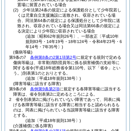
置場に留置されている場合
(2)
少年法第24条の規定による保護処分として少年院若し
くは児童自立支援施設に送致され、収容されている場
合、同法第64条の規定による保護処分として少年院に送
致され、収容されている場合又は同法第66条の規定によ
る決定により少年院に収容されている場合
(追加〔昭和62年規則26号〕、一部改正〔平成10年
規則83号・14年19号・18年124号・令和4年23号・6
年14号・7年35号〕)
(傷病等級)
第9条の7
条例第8条の2第1項第2号
に規定する規則で定める
傷病等級は、非常勤消防団員等に係る損害補償の支給等に
関する省令
(平成18年総務省令第110号。以下「省令」とい
う。)
別表第1のとおりとする。
(追加〔平成18年規則138号〕)
(障害等級に該当する障害)
第9条の8
条例第9条第2項
に規定する各障害等級に該当する
障害は、省令別表第2に定めるところによる。
2
省令別表第2に掲げられていない障害であって、同表に掲
げる各障害等級に該当する障害に相当すると認められるも
のは、同表に掲げられている当該障害等級に該当する障害
とする。
(追加〔平成18年規則138号〕)
(介護補償に係る障害)