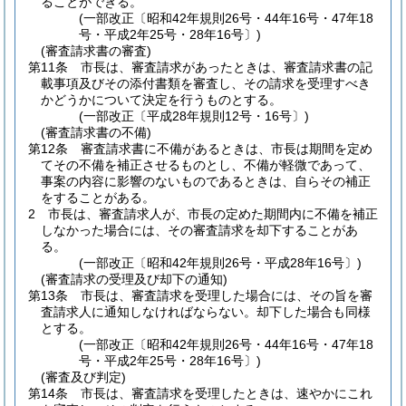
ることができる。
(一部改正〔昭和42年規則26号・44年16号・47年18
号・平成2年25号・28年16号〕)
(審査請求書の審査)
第11条
市長は、審査請求があったときは、審査請求書の記
載事項及びその添付書類を審査し、その請求を受理すべき
かどうかについて決定を行うものとする。
(一部改正〔平成28年規則12号・16号〕)
(審査請求書の不備)
第12条
審査請求書に不備があるときは、市長は期間を定め
てその不備を補正させるものとし、不備が軽微であって、
事案の内容に影響のないものであるときは、自らその補正
をすることがある。
2
市長は、審査請求人が、市長の定めた期間内に不備を補正
しなかった場合には、その審査請求を却下することがあ
る。
(一部改正〔昭和42年規則26号・平成28年16号〕)
(審査請求の受理及び却下の通知)
第13条
市長は、審査請求を受理した場合には、その旨を審
査請求人に通知しなければならない。
却下した場合も同様
とする。
(一部改正〔昭和42年規則26号・44年16号・47年18
号・平成2年25号・28年16号〕)
(審査及び判定)
第14条
市長は、審査請求を受理したときは、速やかにこれ