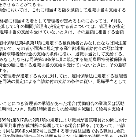
をさせることができる。
う場合においては、これに相当する額を減額して退職手当を支給する
資格者に相当する者として管理者が定めるものにあっては、6月以
算して1年の期間
(管理者が指定する者については、管理者が指定
退職手当の支給を受けていないときは、その差額に相当する金額
雇用保険法第4条第1項に規定する被保険者とみなしたならば同法第
において、その者が同法に規定する高年齢求職者給付金の額に達す
年齢求職者給付金の支給の条件に従い、退職手当として支給する。
みなしたならば同法第38条第1項に規定する短期雇用特例被保険者
時金の額に達する退職手当の支給を受けていないときは、その差額
する。
で管理者が指定するものに対しては、雇用保険法に規定する技能習
を同法の規定による当該給付の支給の条件に従い、退職手当として
いことにつき管理者の承認があった場合
(労働組合の業務又は活動
1時間につき、勤務1時間当たりの給与額を減額して給与を支給す
89号)
第817条の2第1項の規定により職員が当該職員との間におけ
家事審判事件が裁判所に係属している場合に限る。)
であって、当該
により同法第6条の4第2号に規定する養子縁組里親である職員に委託
1日の勤務時間の一部
(2時間を超えない範囲内の時間に限る。)
を勤