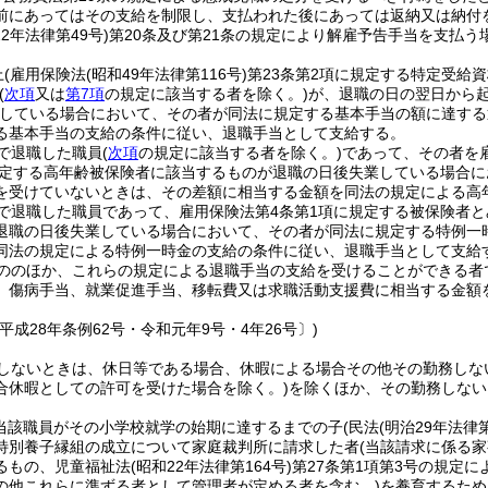
前にあってはその支給を制限し、支払われた後にあっては返納又は納付
22年法律第49号)
第20条及び第21条の規定により解雇予告手当を支払
上
(雇用保険法
(昭和49年法律第116号)
第23条第2項に規定する特定受給
(
次項
又は
第7項
の規定に該当する者を除く。)
が、退職の日の翌日から起
している場合において、その者が同法に規定する基本手当の額に達する
る基本手当の支給の条件に従い、退職手当として支給する。
で退職した職員
(
次項
の規定に該当する者を除く。)
であって、その者を
に規定する高年齢被保険者に該当するものが退職の日後失業している場合
を受けていないときは、その差額に相当する金額を同法の規定による高
で退職した職員であって、雇用保険法第4条第1項に規定する被保険者と
退職の日後失業している場合において、その者が同法に規定する特例一
同法の規定による特例一時金の支給の条件に従い、退職手当として支給
ののほか、これらの規定による退職手当の支給を受けることができる者
、傷病手当、就業促進手当、移転費又は求職活動支援費に相当する金額
平成28年条例62号・令和元年9号・4年26号〕)
しないときは、休日等である場合、休暇による場合その他その勤務しな
合休暇としての許可を受けた場合を除く。)
を除くほか、その勤務しない
(当該職員がその小学校就学の始期に達するまでの子
(民法
(明治29年法律第
特別養子縁組の成立について家庭裁判所に請求した者
(当該請求に係る
るもの、児童福祉法
(昭和22年法律第164号)
第27条第1項第3号の規定
の他これらに準ずる者として管理者が定める者を含む。)
を養育するため