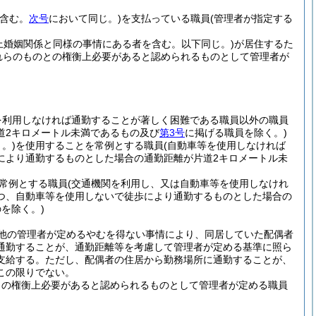
を含む。
次号
において同じ。)
を支払っている職員
(管理者が指定する
上婚姻関係と同様の事情にある者を含む。以下同じ。)
が居住するた
れらのものとの権衡上必要があると認められるものとして管理者が
を利用しなければ通勤することが著しく困難である職員以外の職員
道2キロメートル未満であるもの及び
第3号
に掲げる職員を除く。)
。)
を使用することを常例とする職員
(自動車等を使用しなければ
により通勤するものとした場合の通勤距離が片道2キロメートル未
常例とする職員
(交通機関を利用し、又は自動車等を使用しなけれ
つ、自動車等を使用しないで徒歩により通勤するものとした場合の
を除く。)
他の管理者が定めるやむを得ない事情により、同居していた配偶者
通勤することが、通勤距離等を考慮して管理者が定める基準に照ら
支給する。
ただし、配偶者の住居から勤務場所に通勤することが、
この限りでない。
との権衡上必要があると認められるものとして管理者が定める職員