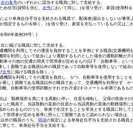
、
次の各号
のいずれかに該当する職員に対して支給する。
ため住宅
(貸間を含む。
次号
において同じ。)
を借り受け、家賃
(使用料
により単身赴任手当を支給される職員で、配偶者
(届出をしないが事実
者が指定するものを除く。)
を借り受け、家賃を支払っているもの又はこ
令和6年条例39号〕)
、次に掲げる職員に対して支給する。
通機関を利用してその運賃を負担することを常例とする職員
(交通機関
機関を利用しないで徒歩により通勤するものとした場合の通勤距離が片
動車その他の交通の用具で管理者が定めるもの
(以下「自動車等」という
著しく困難である職員以外の職員であって自動車等を使用しないで徒歩
び
次号
に掲げる職員を除く。)
通機関を利用してその運賃を負担し、かつ、自動車等を使用することを
が著しく困難である職員以外の職員であって、交通機関を利用せず、か
距離、自動車等の使用距離がそれぞれ片道2キロメートル未満であるもの
当は、勤務場所を異にする異動に伴い、住居を移転し、父母の疾病その
なった職員で、当該異動の直前の住居から当該異動の直後の勤務場所に
認められるもののうち、単身で生活することを常況とする職員に対して
して管理者が定める基準に照らして困難であると認められない場合は、
員以外の職員のうち、
同項
の規定による単身赴任手当を支給される職員
に準じて、単身赴任手当を支給する。