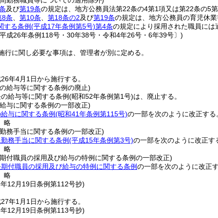
時間勤務職員等についての適用除外)
条
及び
第19条
の規定は、地方公務員法第22条の4第1項又は第22条の
第8条
、
第10条
、
第18条の2
及び
第19条
の規定は、地方公務員の育児休業
関する条例
(平成17年条例第5号)
第4条
の規定により採用された職員には
平成26年条例118号・30年38号・令和4年26号・6年39号〕)
施行に関し必要な事項は、管理者が別に定める。
26年4月1日から施行する。
長の給与等に関する条例の廃止)
長の給与等に関する条例
(昭和52年条例第1号)
は、廃止する。
の給与に関する条例の一部改正)
の給与に関する条例
(昭和41年条例第115号)
の一部を次のように改正する
〕略
殊勤務手当に関する条例の一部改正)
殊勤務手当に関する条例
(平成15年条例第3号)
の一部を次のように改正す
〕略
任期付職員の採用及び給与の特例に関する条例の一部改正)
任期付職員の採用及び給与の特例に関する条例
の一部を次のように改正
〕略
6年12月19日
条例第112号抄)
27年1月1日から施行する。
6年12月19日
条例第113号抄)