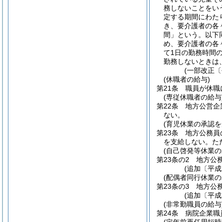
務しないことをい
定する期間にわた
き、要介護者の各
間」という。以下
め、要介護者の各
て1日の勤務時間
勤務しないときは
(一部改正〔
(休職者の給与)
第21条
職員が休職
(専従休職者の給与
第22条
地方公営企
ない。
(育児休業の承認を
第23条
地方公務員
を支給しない。
た
(自己啓発等休業
第23条の2
地方公
(追加〔平成
(配偶者同行休業
第23条の3
地方公
(追加〔平成
(非常勤職員の給与
第24条
病院企業職