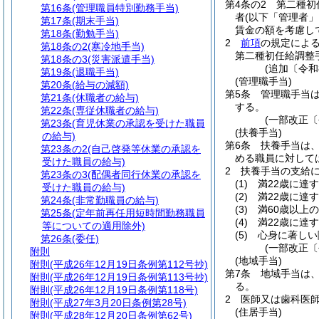
第4条の2
第二種初
第16条
(管理職員特別勤務手当)
者
(以下「管理者」
第17条
(期末手当)
賃金の額を考慮し
第18条
(勤勉手当)
2
前項
の規定によ
第18条の2
(寒冷地手当)
第二種初任給調整
第18条の3
(災害派遣手当)
(追加〔令和
第19条
(退職手当)
(管理職手当)
第20条
(給与の減額)
第5条
管理職手当
第21条
(休職者の給与)
する。
第22条
(専従休職者の給与)
(一部改正〔
第23条
(育児休業の承認を受けた職員
(扶養手当)
の給与)
第6条
扶養手当は
第23条の2
(自己啓発等休業の承認を
める職員に対して
受けた職員の給与)
2
扶養手当の支給
第23条の3
(配偶者同行休業の承認を
(1)
満22歳に達
受けた職員の給与)
(2)
満22歳に達
第24条
(非常勤職員の給与)
(3)
満60歳以上
第25条
(定年前再任用短時間勤務職員
(4)
満22歳に達
等についての適用除外)
(5)
心身に著しい
第26条
(委任)
(一部改正〔
附則
(地域手当)
附則
(平成26年12月19日条例第112号抄)
第7条
地域手当は
附則
(平成26年12月19日条例第113号抄)
る。
附則
(平成26年12月19日条例第118号)
2
医師又は歯科医
附則
(平成27年3月20日条例第28号)
(住居手当)
附則
(平成28年12月20日条例第62号)