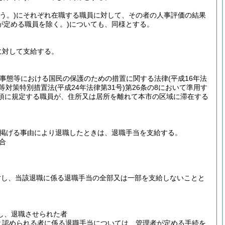
う。)
にそれぞれ在職する職員に対して、その者の人事評価の結果
が定める職員を除く。)
についても、同様とする。
に対して支給する。
撃事態等における国民の保護のための措置に関する法律
(平成16年法
等対策特別措置法
(平成24年法律第31号)
第26条の8において準用す
1項に規定する職員が、住所又は居所を離れて本市の区域に滞在する
に掲げる事由により退職したときは、退職手当を支給する。
合
対し、当該退職に係る退職手当の全部又は一部を支給しないことと
し、退職させられた者
と認められる者に係る退職手当については、管理者が定める手続を