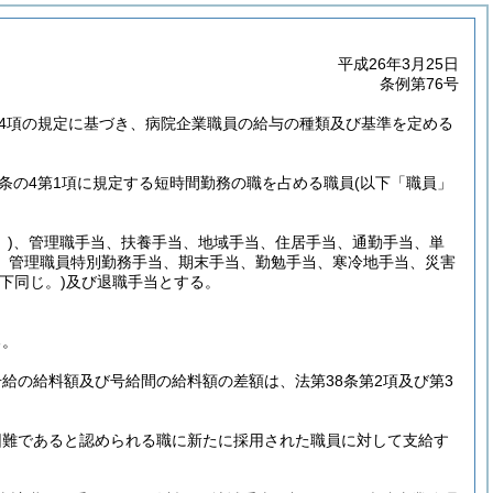
平成26年3月25日
条例第76号
第4項の規定に基づき、病院企業職員の給与の種類及び基準を定める
2条の4第1項に規定する短時間勤務の職を占める職員
(以下「職員」
)
、管理職手当、扶養手当、地域手当、住居手当、通勤手当、単
、管理職員特別勤務手当、期末手当、勤勉手当、寒冷地手当、災害
下同じ。)
及び退職手当とする。
る。
給の給料額及び号給間の給料額の差額は、法第38条第2項及び第3
困難であると認められる職に新たに採用された職員に対して支給す