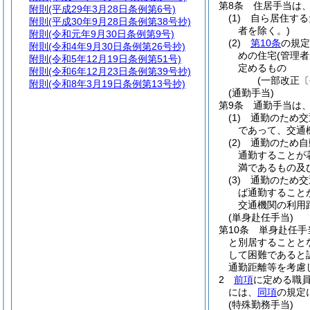
第8条
住居手当は
附則
(平成29年3月28日条例第6号)
(1)
自ら居住する
附則
(平成30年9月28日条例第38号抄)
者を除く。)
附則
(令和元年9月30日条例第9号)
(2)
第10条
の規定
附則
(令和4年9月30日条例第26号抄)
めの住宅
(管理
附則
(令和5年12月19日条例第51号)
定めるもの
附則
(令和6年12月23日条例第39号抄)
(一部改正〔
附則
(令和8年3月19日条例第13号抄)
(通勤手当)
第9条
通勤手当は
(1)
通勤のため交
であって、交通
(2)
通勤のため自
通勤することが
満であるもの及
(3)
通勤のため交
ば通勤すること
交通機関の利用
(単身赴任手当)
第10条
単身赴任手
と別居することと
して困難であると
通勤距離等を考慮
2
前項
に定める職
には、
同項
の規定
(特殊勤務手当)