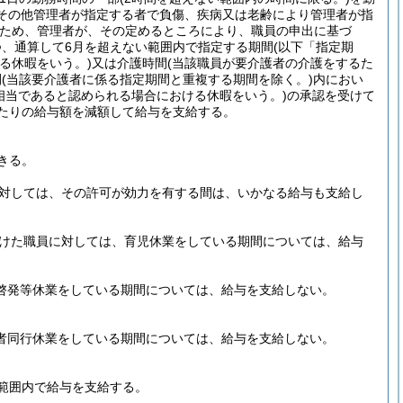
母その他管理者が指定する者で負傷、疾病又は老齢により管理者が指
ため、管理者が、その定めるところにより、職員の申出に基づ
つ、通算して6月を超えない範囲内で指定する期間
(以下「指定期
る休暇をいう。)
又は介護時間
(当該職員が要介護者の介護をするた
間
(当該要介護者に係る指定期間と重複する期間を除く。)
内におい
相当であると認められる場合における休暇をいう。)
の承認を受けて
当たりの給与額を減額して給与を支給する。
きる。
に対しては、その許可が効力を有する間は、いかなる給与も支給し
受けた職員に対しては、育児休業をしている期間については、給与
己啓発等休業をしている期間については、給与を支給しない。
偶者同行休業をしている期間については、給与を支給しない。
範囲内で給与を支給する。