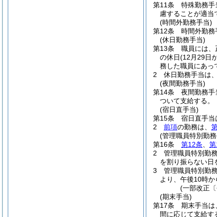
第11条
特殊勤務手
慮することが適当
(時間外勤務手当)
第12条
時間外勤務
(休日勤務手当)
第13条
職員には、
の休日
(12月29
務した職員にあっ
2
休日勤務手当は
(夜間勤務手当)
第14条
夜間勤務手
ついて支給する。
(宿日直手当)
第15条
宿日直手当
2
前項
の勤務は、
第
(管理職員特別勤務
第16条
第12条
、
第
2
管理職員特別勤
を割り振らない日
3
管理職員特別勤
より、午後10時
(一部改正〔
(期末手当)
第17条
期末手当は、
間に応じて支給す