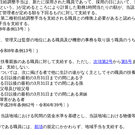
任給調整手当は、新たに採用された職員であって、採用の日において、
という。)
が定めるところにより計算した勤務1時間当たりの額が、当該
て管理者が定める額を下回るものに対して支給する。
る第二種初任給調整手当を支給される職員との権衡上必要があると認め
手当を支給する。
8年条例13号〕)
は、管理又は監督の地位にある職員及び機密の事務を取り扱う職員のう
令和8年条例13号〕)
、扶養親族のある職員に対して支給する。
ただし、
次項第2号
から
第5号
は、支給しない。
については、次に掲げる者で他に生計の途がなく主としてその職員の扶
する日以後の最初の3月31日までの間にある子
する日以後の最初の3月31日までの間にある孫
の父母及び祖父母
する日以後の最初の3月31日までの間にある弟妹
障害がある者
平成28年条例62号・令和6年39号〕)
、当該地域における民間の賃金水準を基礎とし、当該地域における物価
師である職員には、
前項
の規定にかかわらず、地域手当を支給する。