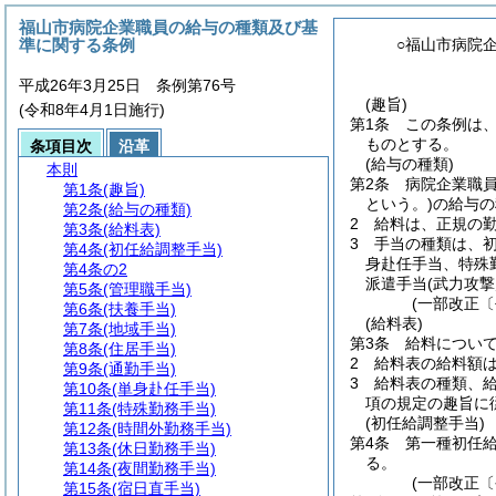
福山市病院企業職員の給与の種類及び基
準に関する条例
○福山市病院
平成26年3月25日 条例第76号
(趣旨)
(令和8年4月1日施行)
第1条
この条例は
ものとする。
条項目次
沿革
(給与の種類)
本則
第2条
病院企業職
第1条
(趣旨)
という。)
の給与の
第2条
(給与の種類)
2
給料は、正規の
第3条
(給料表)
3
手当の種類は、
第4条
(初任給調整手当)
身赴任手当、特殊
第4条の2
派遣手当
(武力攻
第5条
(管理職手当)
(一部改正〔
第6条
(扶養手当)
(給料表)
第7条
(地域手当)
第3条
給料につい
第8条
(住居手当)
2
給料表の給料額
第9条
(通勤手当)
3
給料表の種類、給
第10条
(単身赴任手当)
項の規定の趣旨に
第11条
(特殊勤務手当)
(初任給調整手当)
第12条
(時間外勤務手当)
第4条
第一種初任
第13条
(休日勤務手当)
る。
第14条
(夜間勤務手当)
(一部改正〔
第15条
(宿日直手当)