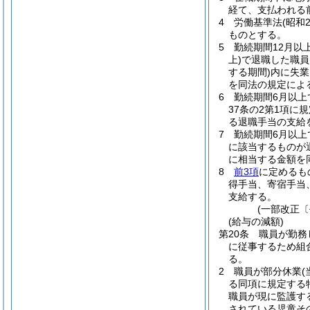
経て、支払われる
4
労働基準法
(昭和
ものとする。
5
勤続期間12月以
上)
で退職した職員
する期間)
内に失業
を同法の規定によ
6
勤続期間6月以上
37条の2第1項
る退職手当の支給
7
勤続期間6月以上
に該当するものが
に相当する金額を
8
前3項
に定めるも
得手当、寄宿手当
支給する。
(一部改正〔
(給与の減額)
第20条
職員が勤務
に従事するため組
る。
2
職員が部分休業
る同項に規定する
職員が現に監護す
されている児童そ