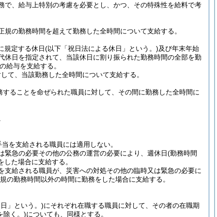
務で、給与上特別の考慮を必要とし、かつ、その特殊性を給料で考
正規の勤務時間を超えて勤務した全時間について支給する。
に規定する休日
(以下「祝日法による休日」という。)
及び年末年始
代休日を指定されて、当該休日に割り振られた勤務時間の全部を勤
の給与を支給する。
対して、当該勤務した全時間について支給する。
務することを命ぜられた職員に対して、その間に勤務した全時間に
。
手当を支給される職員には適用しない。
は緊急の必要その他の公務の運営の必要により、週休日
(勤務時間
をした場合に支給する。
を支給される職員が、災害への対処その他の臨時又は緊急の必要に
規の勤務時間以外の時間に勤務をした場合に支給する。
日」という。)
にそれぞれ在職する職員に対して、その者の在職期
を除く。)
についても、同様とする。