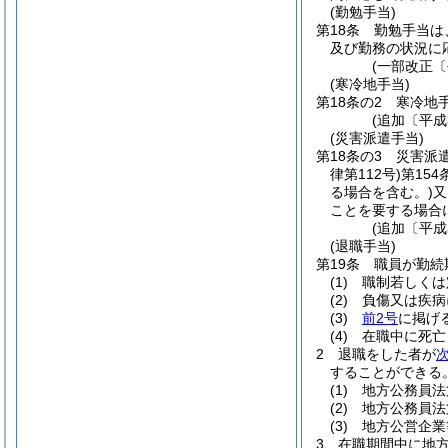
(勤勉手当)
第18条
勤勉手当は、
及び勤務の状況に
(一部改正〔
(寒冷地手当)
第18条の2
寒冷地
(追加〔平成
(災害派遣手当)
第18条の3
災害派
律第112号)
第154
る場合を含む。)
又
ことを要する場合
(追加〔平成
(退職手当)
第19条
職員が勤続
(1)
職制若しくは
(2)
負傷又は疾病
(3)
前2号
に掲げ
(4)
在職中に死亡
2
退職をした者が
することができる
(1)
地方公務員法
(2)
地方公務員法
(3)
地方公営企業
3
在職期間中に地