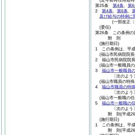
(定年前再任用短
第25条
第4条
、
第6
2
第4条
、
第6条
、
及び給与の特例に
(一部改正〔
(委任)
第26条
この条例の
附
則
(施行期日)
1
この条例は、平成
(福山市民病院院
2
福山市民病院院
(福山市一般職員
3
福山市一般職員
〔次のよう
(福山市職員の特
4
福山市職員の特
〔次のよう
(福山市一般職の
5
福山市一般職の
〔次のよう
附
則
(平成2
(施行期日)
1
この条例は、平成
附
則
(平成2