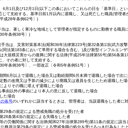
6月1日及び12月1日
(以下この条においてこれらの日を「基準日」とい
応じて支給する。
基準日前1月以内に退職し、又は死亡した職員
(管理者
平成28年条例62号〕)
手当は、著しく寒冷な地域として管理者が指定するものに勤務する職員
30年条例38号〕)
遣手当は、災害対策基本法
(昭和36年法律第223号)
第32条第1項
(武力攻
条
(同法第183条において準用する場合を含む。)
及び新型インフルエンザ
は大規模災害からの復興に関する法律
(平成25年法律第55号)
第56条第
に、その者に対して支給する。
30年条例38号〕、一部改正〔令和5年条例51号〕)
期間6月以上で退職した場合又は勤続期間6月未満で退職した場合で次
定数の改廃又は予算の減少により廃職又は過員を生じたため退職した場
によりその職に堪えず退職した場合
る事由以外の事由により本人の意に反して退職した場合
した場合
次の各号
のいずれかに該当するときは、管理者は、当該退職をした者に
。
第29条の規定による懲戒免職の処分を受けた者
第28条第4項の規定による失職をした者
等の労働関係に関する法律
(昭和27年法律第289号)
第11条の規定に該当
方公務員法第29条の規定による懲戒免職の処分を受けるべき行為をした