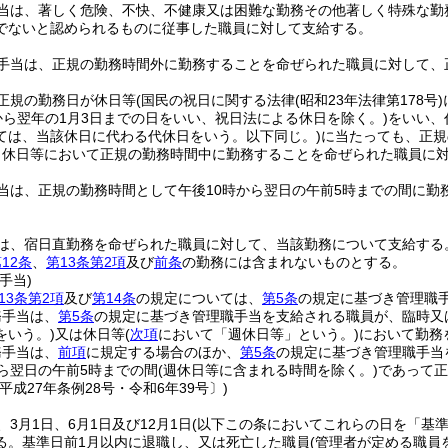
当は、著しく危険、不快、不健康又は困難な勤務その他著しく特殊な勤
でないと認められるものに従事した職員に対して支給する。
手当は、正規の勤務時間外に勤務することを命ぜられた職員に対して、
正規の勤務日が休日等
(国民の祝日に関する法律
(昭和23年法律第178号)
日から翌年の1月3日までの日をいい、祝日法による休日を除く。)
をいい、
ては、当該休日に代わる代休日をいう。以下同じ。)
に当たっても、正規
、休日等において正規の勤務時間中に勤務することを命ぜられた職員に
当は、正規の勤務時間として午後10時から翌日の午前5時までの間に勤
は、宿日直勤務を命ぜられた職員に対して、当該勤務について支給する
12条
、
第13条第2項
及び
前条
の勤務には含まれないものとする。
手当)
13条第2項
及び
第14条
の規定については、
第5条
の規定に基づき管理職
務手当は、
第5条
の規定に基づき管理職手当を支給される職員が、臨時又
をいう。)
又は休日等
(
次項
において「週休日等」という。)
において勤務
務手当は、
前項
に規定する場合のほか、
第5条
の規定に基づき管理職手当
から翌日の午前5時までの間
(週休日等に含まれる時間を除く。)
であって正
平成27年条例28号・令和6年39号〕)
3月1日、6月1日及び12月1日
(以下この条においてこれらの日を「基準
る。
基準日前1月以内に退職し、又は死亡した職員
(管理者が定める職員