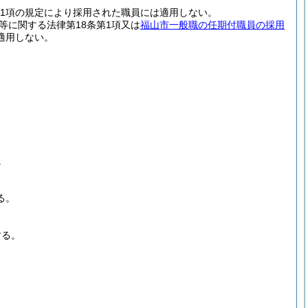
5第1項の規定により採用された職員には適用しない。
等に関する法律第18条第1項又は
福山市一般職の任期付職員の採用
適用しない。
。
る。
する。