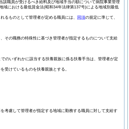
当該職員が受けるべき給料及び地域手当の額について病院事業管理
地域における最低賃金法
(昭和34年法律第137号)
による地域別最低
られるものとして管理者が定める職員には、
同項
の規定に準じて、
ち、その職務の特殊性に基づき管理者が指定するものについて支給
までのいずれかに該当する扶養親族に係る扶養手当は、管理者が定
養を受けているものを扶養親族とする。
等を考慮して管理者が指定する地域に勤務する職員に対して支給す