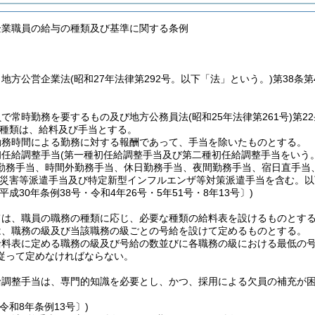
企業職員の給与の種類及び基準に関する条例
、地方公営企業法
(昭和27年法律第292号。以下「法」という。)
第38条
員で常時勤務を要するもの及び地方公務員法
(昭和25年法律第261号)
第2
種類は、給料及び手当とする。
勤務時間による勤務に対する報酬であって、手当を除いたものとする。
初任給調整手当
(第一種初任給調整手当及び第二種初任給調整手当をいう。
勤務手当、時間外勤務手当、休日勤務手当、夜間勤務手当、宿日直手当
撃災害等派遣手当及び特定新型インフルエンザ等対策派遣手当を含む。以
平成30年条例38号・令和4年26号・5年51号・8年13号〕)
ては、職員の職務の種類に応じ、必要な種類の給料表を設けるものとす
は、職務の級及び当該職務の級ごとの号給を設けて定めるものとする。
料表に定める職務の級及び号給の数並びに各職務の級における最低の号
従って定めなければならない。
給調整手当は、専門的知識を必要とし、かつ、採用による欠員の補充が
令和8年条例13号〕)