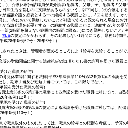
う。)
、介護休暇
(当該職員が要介護者
(配偶者、父母、子、配偶者の父
り日常生活を営むのに支障があるものをいう。以下同じ。)
の介護をする
々が当該介護を必要とする一の継続する状態ごとに、3回を超えず、か
同じ。)
内において勤務しないことが相当であると認められる場合におけ
々が当該介護を必要とする一の継続する状態ごとに、連続する3年の期
の一部
(2時間を超えない範囲内の時間に限る。)
につき勤務しないことが
、
前項
の規定にかかわらず、その勤務しない1時間につき、勤務1時間
平成28年条例62号・29年6号〕)
にされたときは、管理者が定めるところにより給与を支給することがで
)
業等の労働関係に関する法律第6条第1項ただし書の許可を受けた職員
受けた職員の給与)
の育児休業等に関する法律
(平成3年法律第110号)
第2条第1項の承認を
だし、期末手当及び勤勉手当については、この限りでない。
の承認を受けた職員の給与)
務員法第26条の5第1項の規定による承認を受けた職員に対しては、自
26年条例112号〕)
の承認を受けた職員の給与)
務員法第26条の6第1項の規定による承認を受けた職員に対しては、配
26年条例113号〕)
)
員で職員以外のものに対しては、職員の給与との権衡を考慮し、予算の