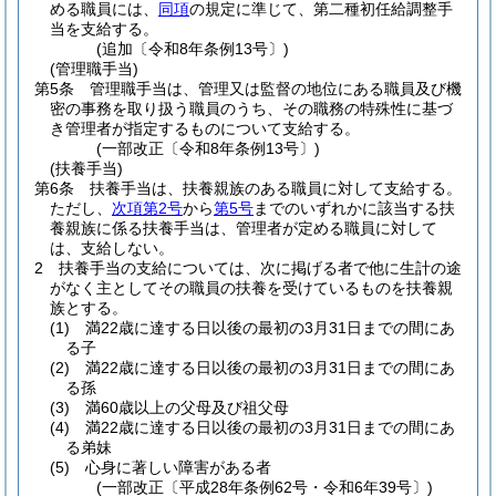
める職員には、
同項
の規定に準じて、第二種初任給調整手
当を支給する。
(追加〔令和8年条例13号〕)
(管理職手当)
第5条
管理職手当は、管理又は監督の地位にある職員及び機
密の事務を取り扱う職員のうち、その職務の特殊性に基づ
き管理者が指定するものについて支給する。
(一部改正〔令和8年条例13号〕)
(扶養手当)
第6条
扶養手当は、扶養親族のある職員に対して支給する。
ただし、
次項第2号
から
第5号
までのいずれかに該当する扶
養親族に係る扶養手当は、管理者が定める職員に対して
は、支給しない。
2
扶養手当の支給については、次に掲げる者で他に生計の途
がなく主としてその職員の扶養を受けているものを扶養親
族とする。
(1)
満22歳に達する日以後の最初の3月31日までの間にあ
る子
(2)
満22歳に達する日以後の最初の3月31日までの間にあ
る孫
(3)
満60歳以上の父母及び祖父母
(4)
満22歳に達する日以後の最初の3月31日までの間にあ
る弟妹
(5)
心身に著しい障害がある者
(一部改正〔平成28年条例62号・令和6年39号〕)