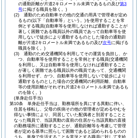
の通勤距離が片道2キロメートル未満であるもの及び
第3
号
に掲げる職員を除く。)
(2)
通勤のため自動車その他の交通の用具で管理者が定め
るもの
(以下「自動車等」という。)
を使用することを常
例とする職員
(自動車等を使用しなければ通勤することが
著しく困難である職員以外の職員であって自動車等を使
用しないで徒歩により通勤するものとした場合の通勤距
離が片道2キロメートル未満であるもの及び
次号
に掲げる
職員を除く。)
(3)
通勤のため交通機関を利用してその運賃を負担し、か
つ、自動車等を使用することを常例とする職員
(交通機関
を利用し、又は自動車等を使用しなければ通勤すること
が著しく困難である職員以外の職員であって、交通機関
を利用せず、かつ、自動車等を使用しないで徒歩により
通勤するものとした場合の交通機関の利用距離、自動車
等の使用距離がそれぞれ片道2キロメートル未満であるも
のを除く。)
(単身赴任手当)
第10条
単身赴任手当は、勤務場所を異にする異動に伴い、
住居を移転し、父母の疾病その他の管理者が定めるやむを
得ない事情により、同居していた配偶者と別居することと
なった職員で、当該異動の直前の住居から当該異動の直後
の勤務場所に通勤することが、通勤距離等を考慮して管理
者が定める基準に照らして困難であると認められるものの
うち、単身で生活することを常況とする職員に対して支給