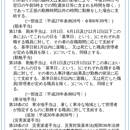
の対処その他の臨時又は緊急の必要により、午後10時から
翌日の午前5時までの間
(週休日等に含まれる時間を除く。)
であって正規の勤務時間以外の時間に勤務をした場合に支
給する。
(一部改正〔平成27年条例28号・令和6年39号〕)
(期末手当)
第17条
期末手当は、3月1日、6月1日及び12月1日
(以下この
条においてこれらの日を「基準日」という。)
にそれぞれ在
職する職員に対して、その者の在職期間に応じて支給す
る。
基準日前1月以内に退職し、又は死亡した職員
(管理者
が定める職員を除く。)
についても、同様とする。
(勤勉手当)
第18条
勤勉手当は、6月1日及び12月1日
(以下この条におい
てこれらの日を「基準日」という。)
にそれぞれ在職する職
員に対して、その者の人事評価の結果及び勤務の状況に応
じて支給する。
基準日前1月以内に退職し、又は死亡した職
員
(管理者が定める職員を除く。)
についても、同様とす
る。
(一部改正〔平成28年条例62号〕)
(寒冷地手当)
第18条の2
寒冷地手当は、著しく寒冷な地域として管理者
が指定するものに勤務する職員に対して支給する。
(追加〔平成30年条例38号〕)
(災害派遣手当)
第18条の3
災害派遣手当は、災害対策基本法
(昭和36年法律