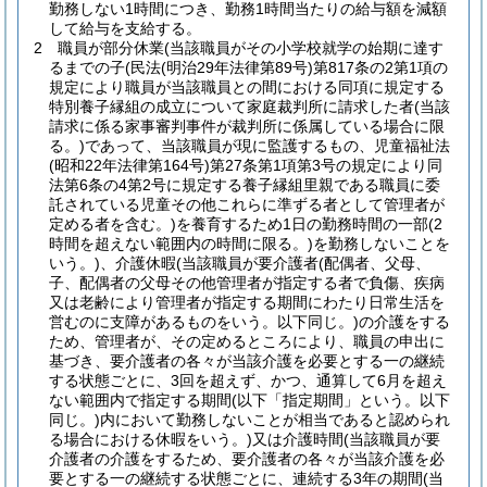
勤務しない1時間につき、勤務1時間当たりの給与額を減額
して給与を支給する。
2
職員が部分休業
(当該職員がその小学校就学の始期に達す
るまでの子
(民法
(明治29年法律第89号)
第817条の2第1項の
規定により職員が当該職員との間における同項に規定する
特別養子縁組の成立について家庭裁判所に請求した者
(当該
請求に係る家事審判事件が裁判所に係属している場合に限
る。)
であって、当該職員が現に監護するもの、児童福祉法
(昭和22年法律第164号)
第27条第1項第3号の規定により同
法第6条の4第2号に規定する養子縁組里親である職員に委
託されている児童その他これらに準ずる者として管理者が
定める者を含む。)
を養育するため1日の勤務時間の一部
(2
時間を超えない範囲内の時間に限る。)
を勤務しないことを
いう。)
、介護休暇
(当該職員が要介護者
(配偶者、父母、
子、配偶者の父母その他管理者が指定する者で負傷、疾病
又は老齢により管理者が指定する期間にわたり日常生活を
営むのに支障があるものをいう。以下同じ。)
の介護をする
ため、管理者が、その定めるところにより、職員の申出に
基づき、要介護者の各々が当該介護を必要とする一の継続
する状態ごとに、3回を超えず、かつ、通算して6月を超え
ない範囲内で指定する期間
(以下「指定期間」という。以下
同じ。)
内において勤務しないことが相当であると認められ
る場合における休暇をいう。)
又は介護時間
(当該職員が要
介護者の介護をするため、要介護者の各々が当該介護を必
要とする一の継続する状態ごとに、連続する3年の期間
(当