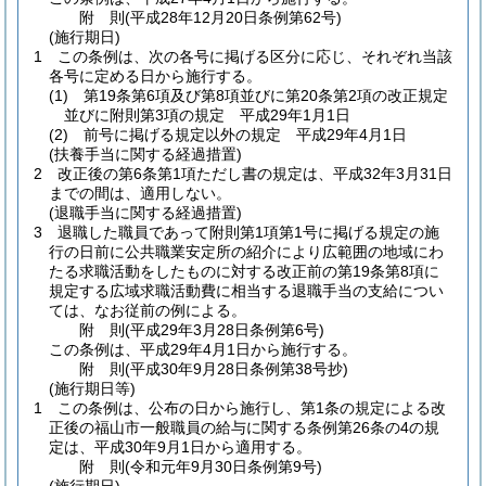
附
則
(平成28年12月20日
条例第62号)
(施行期日)
1
この条例は、次の各号に掲げる区分に応じ、それぞれ当該
各号に定める日から施行する。
(1)
第19条第6項及び第8項並びに第20条第2項の改正規定
並びに附則第3項の規定 平成29年1月1日
(2)
前号に掲げる規定以外の規定 平成29年4月1日
(扶養手当に関する経過措置)
2
改正後の第6条第1項ただし書の規定は、平成32年3月31日
までの間は、適用しない。
(退職手当に関する経過措置)
3
退職した職員であって附則第1項第1号に掲げる規定の施
行の日前に公共職業安定所の紹介により広範囲の地域にわ
たる求職活動をしたものに対する改正前の第19条第8項に
規定する広域求職活動費に相当する退職手当の支給につい
ては、なお従前の例による。
附
則
(平成29年3月28日
条例第6号)
この条例は、平成29年4月1日から施行する。
附
則
(平成30年9月28日
条例第38号抄)
(施行期日等)
1
この条例は、公布の日から施行し、第1条の規定による改
正後の福山市一般職員の給与に関する条例第26条の4の規
定は、平成30年9月1日から適用する。
附
則
(令和元年9月30日
条例第9号)