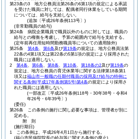
第23条の3
地方公務員法第26条の6第1項の規定による承認
を受けた職員に対しては、配偶者同行休業をしている期間
については、給与を支給しない。
(追加〔平成26年条例113号〕)
(非常勤職員の給与)
第24条
病院企業職員で職員以外のものに対しては、職員の
給与との権衡を考慮し、予算の範囲内で給与を支給する。
(定年前再任用短時間勤務職員等についての適用除外)
第25条
第4条
、
第6条
及び
第19条
の規定は、地方公務員法第
22条の4第1項又は第22条の5第1項の規定により採用された
職員には適用しない。
2
第4条
、
第6条
、
第8条
、
第10条
、
第18条の2
及び
第19条
の
規定は、地方公務員の育児休業等に関する法律第18条第1
項又は
福山市一般職の任期付職員の採用及び給与の特例に
関する条例
(平成17年条例第5号)
第4条
の規定により採用さ
れた職員には適用しない。
(一部改正〔平成26年条例118号・30年38号・令和4
年26号・6年39号〕)
(委任)
第26条
この条例の施行に関し必要な事項は、管理者が別に
定める。
附
則
(施行期日)
1
この条例は、平成26年4月1日から施行する。
(福山市民病院院長の給与等に関する条例の廃止)