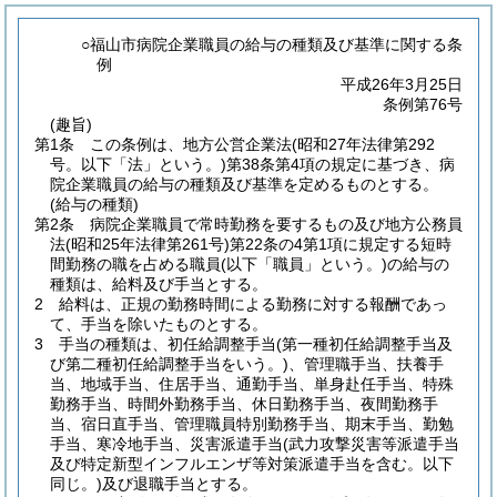
○福山市病院企業職員の給与の種類及び基準に関する条
例
平成26年3月25日
条例第76号
(趣旨)
第1条
この条例は、地方公営企業法
(昭和27年法律第292
号。以下「法」という。)
第38条第4項の規定に基づき、病
院企業職員の給与の種類及び基準を定めるものとする。
(給与の種類)
第2条
病院企業職員で常時勤務を要するもの及び地方公務員
法
(昭和25年法律第261号)
第22条の4第1項に規定する短時
間勤務の職を占める職員
(以下「職員」という。)
の給与の
種類は、給料及び手当とする。
2
給料は、正規の勤務時間による勤務に対する報酬であっ
て、手当を除いたものとする。
3
手当の種類は、初任給調整手当
(第一種初任給調整手当及
び第二種初任給調整手当をいう。)
、管理職手当、扶養手
当、地域手当、住居手当、通勤手当、単身赴任手当、特殊
勤務手当、時間外勤務手当、休日勤務手当、夜間勤務手
当、宿日直手当、管理職員特別勤務手当、期末手当、勤勉
手当、寒冷地手当、災害派遣手当
(武力攻撃災害等派遣手当
及び特定新型インフルエンザ等対策派遣手当を含む。以下
同じ。)
及び退職手当とする。