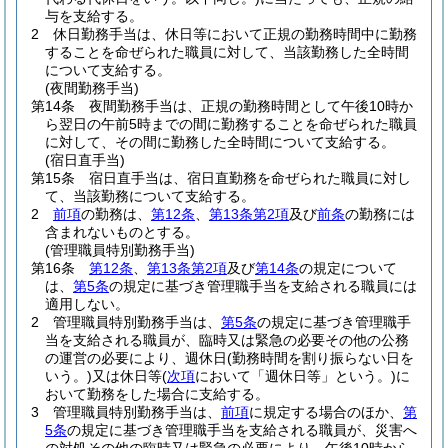
与を支給する。
2
休日勤務手当は、休日等において正規の勤務時間中に勤務
することを命ぜられた職員に対して、当該勤務した全時間
について支給する。
(夜間勤務手当)
第14条
夜間勤務手当は、正規の勤務時間として午後10時か
ら翌日の午前5時までの間に勤務することを命ぜられた職員
に対して、その間に勤務した全時間について支給する。
(宿日直手当)
第15条
宿日直手当は、宿日直勤務を命ぜられた職員に対し
て、当該勤務について支給する。
2
前項
の勤務は、
第12条
、
第13条第2項
及び
前条
の勤務には
含まれないものとする。
(管理職員特別勤務手当)
第16条
第12条
、
第13条第2項
及び
第14条
の規定について
は、
第5条
の規定に基づき管理職手当を支給される職員には
適用しない。
2
管理職員特別勤務手当は、
第5条
の規定に基づき管理職手
当を支給される職員が、臨時又は緊急の必要その他の公務
の運営の必要により、週休日
(勤務時間を割り振らない日を
いう。)
又は休日等
(
次項
において「週休日等」という。)
に
おいて勤務をした場合に支給する。
3
管理職員特別勤務手当は、
前項
に規定する場合のほか、
第
5条
の規定に基づき管理職手当を支給される職員が、災害へ