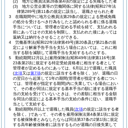
(2)
地方公務員法第28条第4項の規定による失職をした者
(3)
地方公営企業等の労働関係に関する法律
(昭和27年法
律第289号)
第11条の規定に該当し、退職させられた者
3
在職期間中に地方公務員法第29条の規定による懲戒免職
の処分を受けるべき行為をしたと認められる者に係る退職
手当については、管理者が定める手続を経て、支払われる
前にあってはその支給を制限し、支払われた後にあっては
返納又は納付をさせることができる。
4
労働基準法
(昭和22年法律第49号)
第20条及び第21条の規
定により解雇予告手当を支払う場合においては、これに相
当する額を減額して退職手当を支給するものとする。
5
勤続期間12月以上
(雇用保険法
(昭和49年法律第116号)
第
23条第2項に規定する特定受給資格者に相当する者として
管理者が定めるものにあっては、6月以上)
で退職した職員
(
次項
又は
第7項
の規定に該当する者を除く。)
が、退職の日
の翌日から起算して1年の期間
(管理者が指定する者につい
ては、管理者が指定する期間)
内に失業している場合におい
て、その者が同法に規定する基本手当の額に達する退職手
当の支給を受けていないときは、その差額に相当する金額
を同法の規定による基本手当の支給の条件に従い、退職手
当として支給する。
6
勤続期間6月以上で退職した職員
(
次項
の規定に該当する者
を除く。)
であって、その者を雇用保険法第4条第1項に規定
する被保険者とみなしたならば同法第37条の2第1項に規定
する高年齢被保険者に該当するものが退職の日後失業して