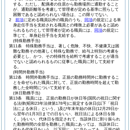
する。
ただし、配偶者の住居から勤務場所に通勤すること
が、通勤距離等を考慮して管理者が定める基準に照らして
困難であると認められない場合は、この限りでない。
2
前項
に定める職員以外の職員のうち、
同項
の規定による単
身赴任手当を支給される職員との権衡上必要があると認め
られるものとして管理者が定める職員には、
同項
の規定に
準じて、単身赴任手当を支給する。
(特殊勤務手当)
第11条
特殊勤務手当は、著しく危険、不快、不健康又は困
難な勤務その他著しく特殊な勤務で、給与上特別の考慮を
必要とし、かつ、その特殊性を給料で考慮することが適当
でないと認められるものに従事した職員に対して支給す
る。
(時間外勤務手当)
第12条
時間外勤務手当は、正規の勤務時間外に勤務するこ
とを命ぜられた職員に対して、正規の勤務時間を超えて勤
務した全時間について支給する。
(休日勤務手当)
第13条
職員には、正規の勤務日が休日等
(国民の祝日に関す
る法律
(昭和23年法律第178号)
に規定する休日
(以下「祝日
法による休日」という。)
及び年末年始の休日
(12月29日か
ら翌年の1月3日までの日をいい、祝日法による休日を除
く。)
をいい、代休日を指定されて、当該休日に割り振られ
た勤務時間の全部を勤務した職員にあっては、当該休日に
代わる代休日をいう。以下同じ。)
に当たっても、正規の給