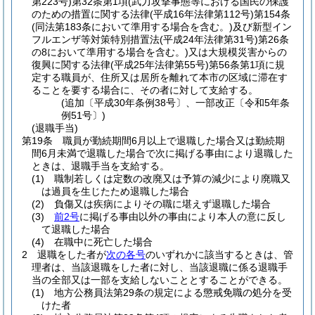
第223号)
第32条第1項
(武力攻撃事態等における国民の保護
のための措置に関する法律
(平成16年法律第112号)
第154条
(同法第183条において準用する場合を含む。)
及び新型イン
フルエンザ等対策特別措置法
(平成24年法律第31号)
第26条
の8において準用する場合を含む。)
又は大規模災害からの
復興に関する法律
(平成25年法律第55号)
第56条第1項に規
定する職員が、住所又は居所を離れて本市の区域に滞在す
ることを要する場合に、その者に対して支給する。
(追加〔平成30年条例38号〕、一部改正〔令和5年条
例51号〕)
(退職手当)
第19条
職員が勤続期間6月以上で退職した場合又は勤続期
間6月未満で退職した場合で次に掲げる事由により退職した
ときは、退職手当を支給する。
(1)
職制若しくは定数の改廃又は予算の減少により廃職又
は過員を生じたため退職した場合
(2)
負傷又は疾病によりその職に堪えず退職した場合
(3)
前2号
に掲げる事由以外の事由により本人の意に反し
て退職した場合
(4)
在職中に死亡した場合
2
退職をした者が
次の各号
のいずれかに該当するときは、管
理者は、当該退職をした者に対し、当該退職に係る退職手
当の全部又は一部を支給しないこととすることができる。
(1)
地方公務員法第29条の規定による懲戒免職の処分を受
けた者