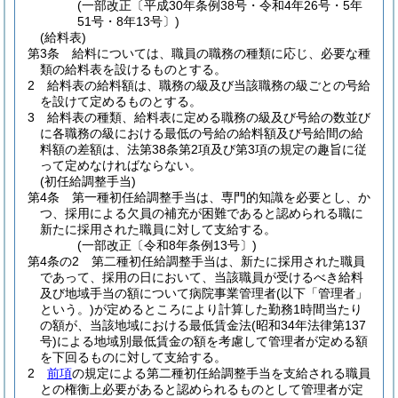
(一部改正〔平成30年条例38号・令和4年26号・5年
51号・8年13号〕)
(給料表)
第3条
給料については、職員の職務の種類に応じ、必要な種
類の給料表を設けるものとする。
2
給料表の給料額は、職務の級及び当該職務の級ごとの号給
を設けて定めるものとする。
3
給料表の種類、給料表に定める職務の級及び号給の数並び
に各職務の級における最低の号給の給料額及び号給間の給
料額の差額は、法第38条第2項及び第3項の規定の趣旨に従
って定めなければならない。
(初任給調整手当)
第4条
第一種初任給調整手当は、専門的知識を必要とし、か
つ、採用による欠員の補充が困難であると認められる職に
新たに採用された職員に対して支給する。
(一部改正〔令和8年条例13号〕)
第4条の2
第二種初任給調整手当は、新たに採用された職員
であって、採用の日において、当該職員が受けるべき給料
及び地域手当の額について病院事業管理者
(以下「管理者」
という。)
が定めるところにより計算した勤務1時間当たり
の額が、当該地域における最低賃金法
(昭和34年法律第137
号)
による地域別最低賃金の額を考慮して管理者が定める額
を下回るものに対して支給する。
2
前項
の規定による第二種初任給調整手当を支給される職員
との権衡上必要があると認められるものとして管理者が定