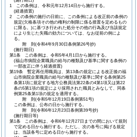
(施行期日)
1
この条例は、令和元年12月14日から施行する。
(経過措置)
2
この条例の施行の日前に、この条例による改正前の条例の
規定
(欠格条項その他の権利の制限に係る措置を定めるもの
に限る。)
に基づき行われた処分その他の行為及び当該規定
により生じた失職の効力については、なお従前の例によ
る。
附
則
(令和4年9月30日
条例第26号抄)
(施行期日)
第1条
この条例は、令和5年4月1日から施行する。
(福山市病院企業職員の給与の種類及び基準に関する条例の
一部改正に伴う経過措置)
第19条
暫定再任用職員は、第13条の規定による改正後の福
山市病院企業職員の給与の種類及び基準に関する条例第25
条第1項に規定する地方公務員法第22条の4第1項又は第22
条の5第1項の規定により採用された職員とみなして、同条
例第25条第1項の規定を適用する。
附
則
(令和5年12月19日
条例第51号)
この条例は、公布の日から施行する。
附
則
(令和6年12月23日
条例第39号抄)
(施行期日等)
第1条
この条例は、令和6年12月27日までの間において規則
で定める日から施行する。
ただし、次の各号に掲げる規定
は、当該各号に定める日から施行する。