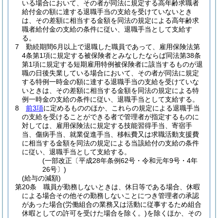
いる場合において、その者が同法に規定する高年齢求職者
給付金の額に達する退職手当の支給を受けていないとき
は、その差額に相当する金額を同法の規定による高年齢求
職者給付金の支給の条件に従い、退職手当として支給す
る。
7
勤続期間6月以上で退職した職員であって、雇用保険法第
4条第1項に規定する被保険者とみなしたならば同法第38条
第1項に規定する短期雇用特例被保険者に該当するものが退
職の日後失業している場合において、その者が同法に規定
する特例一時金の額に達する退職手当の支給を受けていな
いときは、その差額に相当する金額を同法の規定による特
例一時金の支給の条件に従い、退職手当として支給する。
8
前3項
に定めるもののほか、これらの規定による退職手当
の支給を受けることができる者で管理者が指定するものに
対しては、雇用保険法に規定する技能習得手当、寄宿手
当、傷病手当、就業促進手当、移転費又は求職活動支援費
に相当する金額を同法の規定による当該給付の支給の条件
に従い、退職手当として支給する。
(一部改正〔平成28年条例62号・令和元年9号・4年
26号〕)
(給与の減額)
第20条
職員が勤務しないときは、休日等である場合、休暇
による場合その他その勤務しないことにつき管理者の承認
があった場合
(労働組合の業務又は活動に従事するため組合
休暇としての許可を受けた場合を除く。)
を除くほか、その