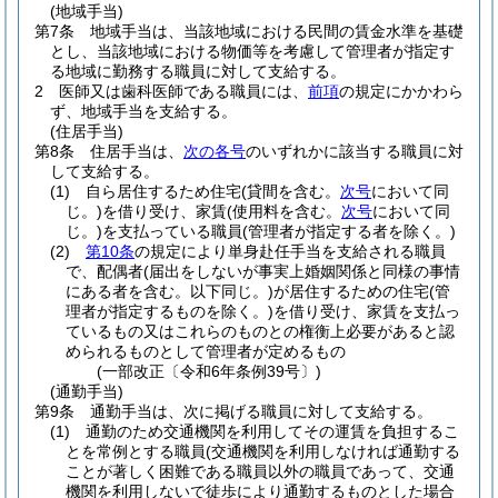
(地域手当)
第7条
地域手当は、当該地域における民間の賃金水準を基礎
とし、当該地域における物価等を考慮して管理者が指定す
る地域に勤務する職員に対して支給する。
2
医師又は歯科医師である職員には、
前項
の規定にかかわら
ず、地域手当を支給する。
(住居手当)
第8条
住居手当は、
次の各号
のいずれかに該当する職員に対
して支給する。
(1)
自ら居住するため住宅
(貸間を含む。
次号
において同
じ。)
を借り受け、家賃
(使用料を含む。
次号
において同
じ。)
を支払っている職員
(管理者が指定する者を除く。)
(2)
第10条
の規定により単身赴任手当を支給される職員
で、配偶者
(届出をしないが事実上婚姻関係と同様の事情
にある者を含む。以下同じ。)
が居住するための住宅
(管
理者が指定するものを除く。)
を借り受け、家賃を支払っ
ているもの又はこれらのものとの権衡上必要があると認
められるものとして管理者が定めるもの
(一部改正〔令和6年条例39号〕)
(通勤手当)
第9条
通勤手当は、次に掲げる職員に対して支給する。
(1)
通勤のため交通機関を利用してその運賃を負担するこ
とを常例とする職員
(交通機関を利用しなければ通勤する
ことが著しく困難である職員以外の職員であって、交通
機関を利用しないで徒歩により通勤するものとした場合