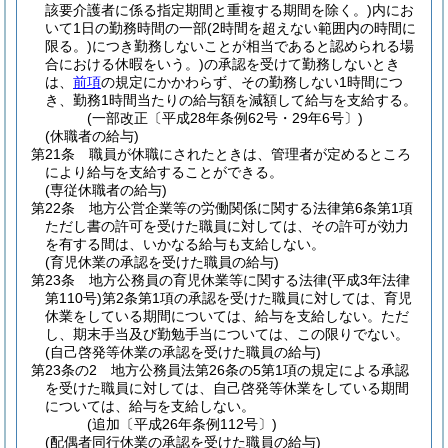
該要介護者に係る指定期間と重複する期間を除く。)
内にお
いて1日の勤務時間の一部
(2時間を超えない範囲内の時間に
限る。)
につき勤務しないことが相当であると認められる場
合における休暇をいう。)
の承認を受けて勤務しないとき
は、
前項
の規定にかかわらず、その勤務しない1時間につ
き、勤務1時間当たりの給与額を減額して給与を支給する。
(一部改正〔平成28年条例62号・29年6号〕)
(休職者の給与)
第21条
職員が休職にされたときは、管理者が定めるところ
により給与を支給することができる。
(専従休職者の給与)
第22条
地方公営企業等の労働関係に関する法律第6条第1項
ただし書の許可を受けた職員に対しては、その許可が効力
を有する間は、いかなる給与も支給しない。
(育児休業の承認を受けた職員の給与)
第23条
地方公務員の育児休業等に関する法律
(平成3年法律
第110号)
第2条第1項の承認を受けた職員に対しては、育児
休業をしている期間については、給与を支給しない。
ただ
し、期末手当及び勤勉手当については、この限りでない。
(自己啓発等休業の承認を受けた職員の給与)
第23条の2
地方公務員法第26条の5第1項の規定による承認
を受けた職員に対しては、自己啓発等休業をしている期間
については、給与を支給しない。
(追加〔平成26年条例112号〕)
(配偶者同行休業の承認を受けた職員の給与)