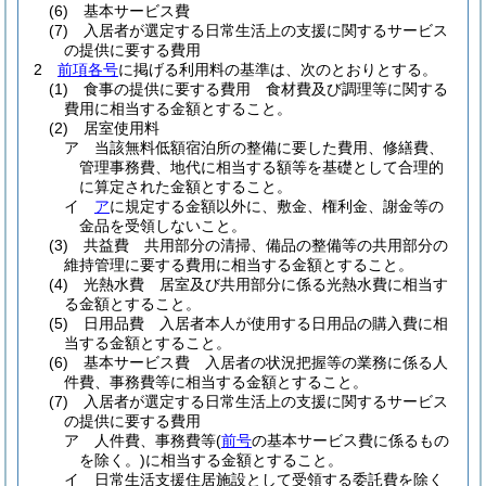
(6)
基本サービス費
(7)
入居者が選定する日常生活上の支援に関するサービス
の提供に要する費用
2
前項各号
に掲げる利用料の基準は、次のとおりとする。
(1)
食事の提供に要する費用 食材費及び調理等に関する
費用に相当する金額とすること。
(2)
居室使用料
ア
当該無料低額宿泊所の整備に要した費用、修繕費、
管理事務費、地代に相当する額等を基礎として合理的
に算定された金額とすること。
イ
ア
に規定する金額以外に、敷金、権利金、謝金等の
金品を受領しないこと。
(3)
共益費 共用部分の清掃、備品の整備等の共用部分の
維持管理に要する費用に相当する金額とすること。
(4)
光熱水費 居室及び共用部分に係る光熱水費に相当す
る金額とすること。
(5)
日用品費 入居者本人が使用する日用品の購入費に相
当する金額とすること。
(6)
基本サービス費 入居者の状況把握等の業務に係る人
件費、事務費等に相当する金額とすること。
(7)
入居者が選定する日常生活上の支援に関するサービス
の提供に要する費用
ア
人件費、事務費等
(
前号
の基本サービス費に係るもの
を除く。)
に相当する金額とすること。
イ
日常生活支援住居施設として受領する委託費を除く