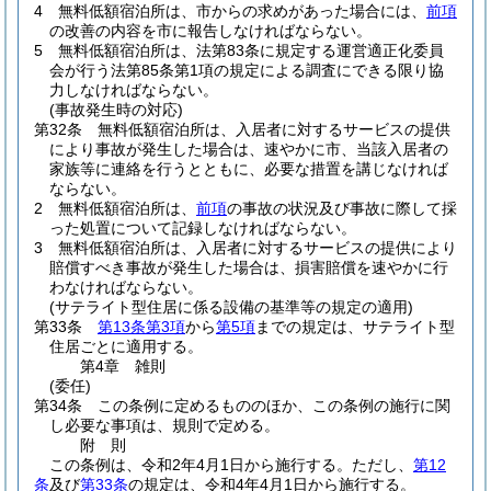
4
無料低額宿泊所は、市からの求めがあった場合には、
前項
の改善の内容を市に報告しなければならない。
5
無料低額宿泊所は、法第83条に規定する運営適正化委員
会が行う法第85条第1項の規定による調査にできる限り協
力しなければならない。
(事故発生時の対応)
第32条
無料低額宿泊所は、入居者に対するサービスの提供
により事故が発生した場合は、速やかに市、当該入居者の
家族等に連絡を行うとともに、必要な措置を講じなければ
ならない。
2
無料低額宿泊所は、
前項
の事故の状況及び事故に際して採
った処置について記録しなければならない。
3
無料低額宿泊所は、入居者に対するサービスの提供により
賠償すべき事故が発生した場合は、損害賠償を速やかに行
わなければならない。
(サテライト型住居に係る設備の基準等の規定の適用)
第33条
第13条第3項
から
第5項
までの規定は、サテライト型
住居ごとに適用する。
第4章
雑則
(委任)
第34条
この条例に定めるもののほか、この条例の施行に関
し必要な事項は、規則で定める。
附
則
この条例は、令和2年4月1日から施行する。
ただし、
第12
条
及び
第33条
の規定は、令和4年4月1日から施行する。