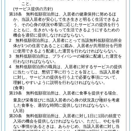
こと。
(サービス提供の方針)
第18条
無料低額宿泊所は、入居者の健康保持に努めるほ
か、当該入居者が安心して生き生きと明るく生活できるよ
う、その心身の状況や希望に応じたサービスの提供を行う
とともに、生きがいをもって生活できるようにするための
機会を適切に提供しなければならない。
2
無料低額宿泊所は、入居者にとって当該無料低額宿泊所全
体が1つの住居であることに鑑み、入居者が共用部分を円滑
に使用できるよう配慮した運営を行わなければならない。
3
無料低額宿泊所は、プライバシーの確保に配慮した運営を
行わなければならない。
4
無料低額宿泊所の職員は、入居者に対するサービスの提供
に当たっては、懇切丁寧に行うことを旨とし、当該入居者
に対し、サービスの提供を行う上で必要な事項について、
理解しやすいように説明を行わなければならない。
(食事)
第19条
無料低額宿泊所は、入居者に食事を提供する場合、
し
量及び栄養並びに当該入居者の心身の状況及び
好を考慮
嗜
した食事を、適切な時間に提供しなければならない。
(入浴)
第20条
無料低額宿泊所は、入居者に対し1日に1回の頻度で
入浴の機会を提供しなければならない。
ただし、やむを得
ない事情があるときは、あらかじめ、当該入居者に対し当