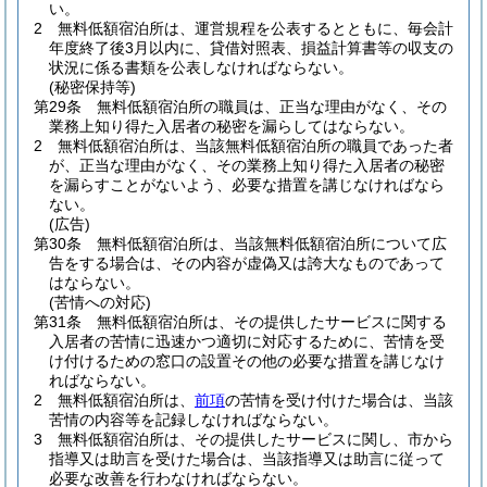
い。
2
無料低額宿泊所は、運営規程を公表するとともに、毎会計
年度終了後3月以内に、貸借対照表、損益計算書等の収支の
状況に係る書類を公表しなければならない。
(秘密保持等)
第29条
無料低額宿泊所の職員は、正当な理由がなく、その
業務上知り得た入居者の秘密を漏らしてはならない。
2
無料低額宿泊所は、当該無料低額宿泊所の職員であった者
が、正当な理由がなく、その業務上知り得た入居者の秘密
を漏らすことがないよう、必要な措置を講じなければなら
ない。
(広告)
第30条
無料低額宿泊所は、当該無料低額宿泊所について広
告をする場合は、その内容が虚偽又は誇大なものであって
はならない。
(苦情への対応)
第31条
無料低額宿泊所は、その提供したサービスに関する
入居者の苦情に迅速かつ適切に対応するために、苦情を受
け付けるための窓口の設置その他の必要な措置を講じなけ
ればならない。
2
無料低額宿泊所は、
前項
の苦情を受け付けた場合は、当該
苦情の内容等を記録しなければならない。
3
無料低額宿泊所は、その提供したサービスに関し、市から
指導又は助言を受けた場合は、当該指導又は助言に従って
必要な改善を行わなければならない。