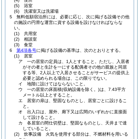
(4)
便所
(5)
浴室
(6)
洗濯室又は洗濯場
5
無料低額宿泊所には、必要に応じ、次に掲げる設備その他
の施設の円滑な運営に資する設備を設けなければならな
い。
(1)
共用室
(2)
相談室
(3)
食堂
6
第4項各号
に掲げる設備の基準は、次のとおりとする。
(1)
居室
ア
一の居室の定員は、1人とすること。
ただし、入居者
がその者と生計を一にする配偶者その他の親族と同居
する等、2人以上で入居させることがサービスの提供上
必要と認められる場合は、この限りでない。
イ
地階に設けてはならないこと。
ウ
一の居室の床面積
(収納設備を除く。)
は、7.43平方
メートル以上とすること。
エ
居室の扉は、堅固なものとし、居室ごとに設けるこ
と。
オ
出入口は、屋外、廊下又は広間のいずれかに直接面
して設けること。
カ
各居室の間仕切壁は、堅固なものとし、天井まで達
していること。
(2)
炊事設備 火気を使用する部分は、不燃材料を用いる