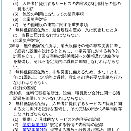
(4)
入居者に提供するサービスの内容及び利用料その他の
費用の額
(5)
施設の利用に当たっての留意事項
(6)
非常災害対策
(7)
その他施設の運営に関する重要事項
2
無料低額宿泊所は、運営規程を定め、又は変更したとき
は、市長に届け出なければならない。
(非常災害対策)
第9条
無料低額宿泊所は、消火設備その他の非常災害に際し
て必要な設備を設けるとともに、非常災害に対する具体的
計画を立て、非常災害時の関係機関への通報及び連絡体制
を整備し、それらを定期的に職員に周知しなければならな
い。
2
無料低額宿泊所は、非常災害に備えるため、少なくとも1
年に1回以上、定期的に避難、救出その他必要な訓練を行わ
なければならない。
(記録の整備)
第10条
無料低額宿泊所は、設備、職員及び会計に関する諸
記録を整備しておかなければならない。
2
無料低額宿泊所は、入居者に提供するサービスの状況に関
する次に掲げる記録を整備し、その完結の日から5年間保存
しなければならない。
(1)
提供した具体的なサービスの内容等の記録
(2)
第31条第2項
に規定する苦情の内容等の記録
(3)
第32条第2項
に規定する事故の状況及び事故に際して