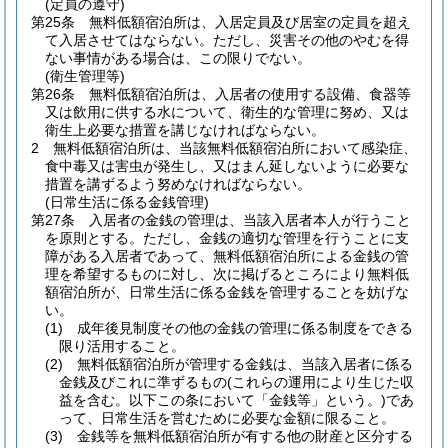
(定員の遵守)
第25条
無料低額宿泊所は、入居定員及び居室の定員を超え
て入居させてはならない。
ただし、災害その他のやむを得
ない事情がある場合は、この限りでない。
(衛生管理等)
第26条
無料低額宿泊所は、入居者の使用する設備、食器等
又は飲用に供する水について、衛生的な管理に努め、又は
衛生上必要な措置を講じなければならない。
2
無料低額宿泊所は、当該無料低額宿泊所において感染症、
食中毒又は害虫が発生し、又はまん延しないように必要な
措置を講ずるよう努めなければならない。
(日常生活に係る金銭管理)
第27条
入居者の金銭の管理は、当該入居者本人が行うこと
を原則とする。
ただし、金銭の適切な管理を行うことに支
障がある入居者であって、無料低額宿泊所による金銭の管
理を希望するものに対し、次に掲げるところにより無料低
額宿泊所が、日常生活に係る金銭を管理することを妨げな
い。
(1)
成年後見制度その他の金銭の管理に係る制度をできる
限り活用すること。
(2)
無料低額宿泊所が管理する金銭は、当該入居者に係る
金銭及びこれに準ずるもの
(これらの運用により生じた収
益を含む。以下この条において「金銭等」という。)
であ
って、日常生活を営むために必要な金額に限ること。
(3)
金銭等を無料低額宿泊所が有する他の財産と区分する