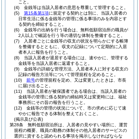
こと。
(4)
金銭等は当該入居者の意思を尊重して管理すること。
(5)
第15条第1項
に規定する契約とは別に、当該入居者の
日常生活に係る金銭等の管理に係る事項のみを内容とす
る契約を締結すること。
(6)
金銭等の出納を行う場合は、無料低額宿泊所の職員が
2人以上で確認を行う等の適切な体制を整備すること。
(7)
入居者ごとに金銭等の収支の状況を明らかにする帳簿
を整備するとともに、収支の記録について定期的に入居
者本人に報告を行うこと。
(8)
当該入居者が退居する場合には、速やかに、管理する
金銭等を当該入居者に返還すること。
(9)
金銭等の詳細な管理方法、入居者本人に対する収支の
記録の報告方法等について管理規程を定めること。
(10)
前号
の管理規程を定め、又は変更したときは、市長
に届け出ること。
(11)
当該入居者が被保護者である場合は、当該入居者の
金銭等の管理に係る契約の締結時又は変更時には、福祉
事務所にその旨の報告を行うこと。
(12)
金銭等の管理の状況について、市の求めに応じて速
やかに報告できる体制を整えておくこと。
(掲示及び公表)
第28条
無料低額宿泊所は、入居者の見やすい場所に、運営
規程の概要、職員の勤務の体制その他入居者のサービスの
選択に資すると認められる事項を掲示しなければならな