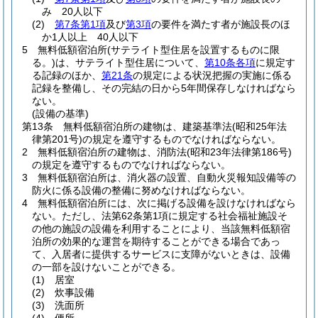
み 20人以下
(2)
第7条第1項
及び
第3項
の要件を満たす者が施設長のほ
か1人以上 40人以下
5
無料低額宿泊所
(サテライト型住居を設置するものに限
る。)
は、サテライト型住居について、
第10条各項
に規定す
る記録のほか、
第21条
の規定による状況把握の実施に係る
記録を整備し、その完結の日から5年間保存しなければなら
ない。
(設備の基準)
第13条
無料低額宿泊所の建物は、建築基準法
(昭和25年法
律第201号)
の規定を遵守するものでなければならない。
2
無料低額宿泊所の建物は、消防法
(昭和23年法律第186号)
の規定を遵守するものでなければならない。
3
無料低額宿泊所は、消火器の設置、自動火災報知設備等の
防火に係る設備の整備に努めなければならない。
4
無料低額宿泊所には、次に掲げる設備を設けなければなら
ない。
ただし、法第62条第1項に規定する社会福祉施設そ
の他の施設の設備を利用することにより、当該無料低額宿
泊所の効果的な運営を期待することができる場合であっ
て、入居者に提供するサービスに支障がないときは、設備
の一部を設けないことができる。
(1)
居室
(2)
炊事設備
(3)
洗面所