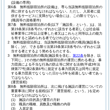
(設備の専用)
第6条
無料低額宿泊所の設備は、専ら当該無料低額宿泊所の
用に供するものでなければならない。
ただし、入居者に提
供するサービスに支障がない場合には、この限りでない。
(職員等の資格要件)
第7条
無料低額宿泊所の長
(以下「施設長」という。)
は、法
第19条第1項各号のいずれかに該当する者若しくは社会福
祉事業等に2年以上従事した者又はこれらと同等以上の能力
を有すると認められる者でなければならない。
2
無料低額宿泊所は、当該無料低額宿泊所の職員
(施設長を
除く。)
が、できる限り法第19条第1項各号のいずれかに該
当する者とするよう努めるものとする。
3
無料低額宿泊所の職員
(施設長を含む。
第22条
を除き、以
下同じ。)
その他の無料低額宿泊所の運営に携わる者は、暴
力団員による不当な行為の防止等に関する法律
(平成3年法
律第77号)
第2条第6号に規定する暴力団員又は同号に規定
する暴力団員でなくなった日から5年を経過しない者であっ
てはならない。
(運営規程)
第8条
無料低額宿泊所は、次に掲げる施設の運営についての
重要事項に関する規程
(以下「運営規程」という。)
を定め
ておかなければならない。
(1)
施設の目的及び運営の方針
(2)
職員の職種、員数及び職務の内容
(3)
入居定員