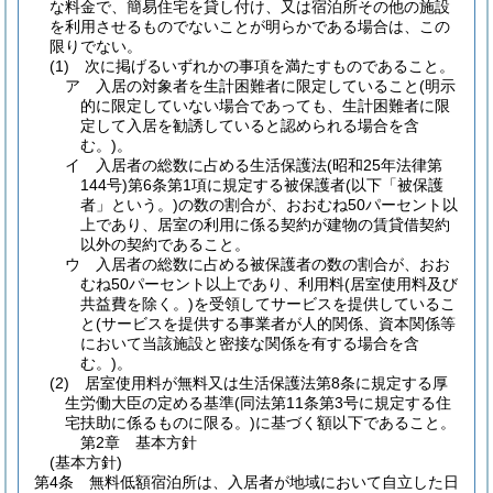
な料金で、簡易住宅を貸し付け、又は宿泊所その他の施設
を利用させるものでないことが明らかである場合は、この
限りでない。
(1)
次に掲げるいずれかの事項を満たすものであること。
ア
入居の対象者を生計困難者に限定していること
(明示
的に限定していない場合であっても、生計困難者に限
定して入居を勧誘していると認められる場合を含
む。)
。
イ
入居者の総数に占める生活保護法
(昭和25年法律第
144号)
第6条第1項に規定する被保護者
(以下「被保護
者」という。)
の数の割合が、おおむね50パーセント以
上であり、居室の利用に係る契約が建物の賃貸借契約
以外の契約であること。
ウ
入居者の総数に占める被保護者の数の割合が、おお
むね50パーセント以上であり、利用料
(居室使用料及び
共益費を除く。)
を受領してサービスを提供しているこ
と
(サービスを提供する事業者が人的関係、資本関係等
において当該施設と密接な関係を有する場合を含
む。)
。
(2)
居室使用料が無料又は生活保護法第8条に規定する厚
生労働大臣の定める基準
(同法第11条第3号に規定する住
宅扶助に係るものに限る。)
に基づく額以下であること。
第2章
基本方針
(基本方針)
第4条
無料低額宿泊所は、入居者が地域において自立した日