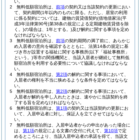
い。
2
無料低額宿泊所は、
前項
の契約又は当該契約の更新におい
て、契約期間
(1年以内のものに限る。ただし、居室の利用
に係る契約については、建物の賃貸借契約
(借地借家法
(平
成3年法律第90号)
第38条の規定による定期建物賃貸借を除
く。)
の場合は、1年とする。)
及び解約に関する事項を定め
なければならない。
3
無料低額宿泊所は、
前項
の契約期間の満了前に、あらかじ
め入居者の意向を確認するとともに、法第14条の規定に基
づき市が設置する福祉に関する事務所
(以下「福祉事務所」
という。)
等市の関係機関と、当該入居者が継続して無料低
額宿泊所を利用する必要性について協議しなければならな
い。
4
無料低額宿泊所は、
第2項
の解約に関する事項において、
入居者の権利を不当に狭めるような条件を定めてはならな
い。
5
無料低額宿泊所は、
第2項
の解約に関する事項において、
入居者が解約を申し入れたときは、速やかに当該契約を終
了する旨を定めなければならない。
6
無料低額宿泊所は、
第1項
の契約又は当該契約の更新にお
いて、入居申込者に対し、保証人を立てさせてはならな
い。
7
無料低額宿泊所は、入居申込者からの申出があった場合に
は、
第1項
の規定による文書の交付に代えて、
第10項
で定
めるところにより、当該入居申込者の承諾を得て、当該文