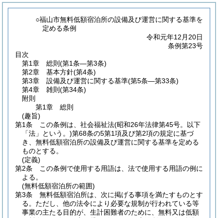
○福山市無料低額宿泊所の設備及び運営に関する基準を
定める条例
令和元年12月20日
条例第23号
目次
第1章
総則
(第1条―第3条)
第2章
基本方針
(第4条)
第3章
設備及び運営に関する基準
(第5条―第33条)
第4章
雑則
(第34条)
附則
第1章
総則
(趣旨)
第1条
この条例は、社会福祉法
(昭和26年法律第45号。以下
「法」という。)
第68条の5第1項及び第2項の規定に基づ
き、無料低額宿泊所の設備及び運営に関する基準を定める
ものとする。
(定義)
第2条
この条例で使用する用語は、法で使用する用語の例に
よる。
(無料低額宿泊所の範囲)
第3条
無料低額宿泊所は、次に掲げる事項を満たすものとす
る。
ただし、他の法令により必要な規制が行われている等
事業の主たる目的が、生計困難者のために、無料又は低額