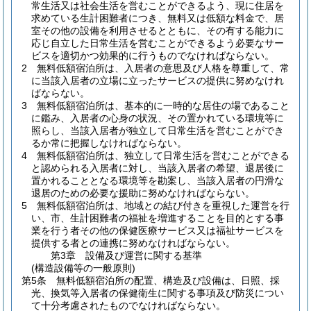
常生活又は社会生活を営むことができるよう、現に住居を
求めている生計困難者につき、無料又は低額な料金で、居
室その他の設備を利用させるとともに、その有する能力に
応じ自立した日常生活を営むことができるよう必要なサー
ビスを適切かつ効果的に行うものでなければならない。
2
無料低額宿泊所は、入居者の意思及び人格を尊重して、常
に当該入居者の立場に立ったサービスの提供に努めなけれ
ばならない。
3
無料低額宿泊所は、基本的に一時的な居住の場であること
に鑑み、入居者の心身の状況、その置かれている環境等に
照らし、当該入居者が独立して日常生活を営むことができ
るか常に把握しなければならない。
4
無料低額宿泊所は、独立して日常生活を営むことができる
と認められる入居者に対し、当該入居者の希望、退居後に
置かれることとなる環境等を勘案し、当該入居者の円滑な
退居のための必要な援助に努めなければならない。
5
無料低額宿泊所は、地域との結び付きを重視した運営を行
い、市、生計困難者の福祉を増進することを目的とする事
業を行う者その他の保健医療サービス又は福祉サービスを
提供する者との連携に努めなければならない。
第3章
設備及び運営に関する基準
(構造設備等の一般原則)
第5条
無料低額宿泊所の配置、構造及び設備は、日照、採
光、換気等入居者の保健衛生に関する事項及び防災につい
て十分考慮されたものでなければならない。