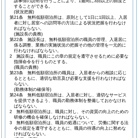
該事情の説明を行うことにより、1週間に3回以上の頻度と
することができる。
(状況把握)
第21条
無料低額宿泊所は、原則として1日に1回以上、入居
者に対し居室への訪問等の方法による状況把握を行わなけ
ればならない。
(施設長の責務)
第22条
施設長は、無料低額宿泊所の職員の管理、入退居に
係る調整、業務の実施状況の把握その他の管理を一元的に
行わなければならない。
2
施設長は、職員にこの章の規定を遵守させるために必要な
指揮命令を行うものとする。
(職員の責務)
第23条
無料低額宿泊所の職員は、入居者からの相談に応じ
るとともに、適切な助言及び必要な支援を行わなければな
らない。
(勤務体制の確保等)
第24条
無料低額宿泊所は、入居者に対し、適切なサービス
を提供できるよう、職員の勤務体制を整備しておかなけれ
ばならない。
2
無料低額宿泊所は、職員に対し、その資質の向上のための
研修の機会を確保しなければならない。
3
無料低額宿泊所は、職員の処遇について、労働に関する法
令の規定を遵守するとともに、職員の待遇の向上に努めな
ければならない。