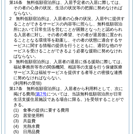
第16条
無料低額宿泊所は、入居予定者の入居に際しては、
その者の心身の状況、生活の状況等の把握に努めなければ
ならない。
2
無料低額宿泊所は、入居者の心身の状況、入居中に提供す
ることができるサービスの内容等に照らし、無料低額宿泊
所において日常生活を営むことが困難となったと認められ
る入居者に対し、その者の希望、その者が退居後に置かれ
ることとなる環境等を勘案し、その者の状態に適合するサ
ービスに関する情報の提供を行うとともに、適切な他のサ
ービスを受けることができるよう必要な援助に努めなけれ
ばならない。
3
無料低額宿泊所は、入居者の退居に係る援助に際しては、
福祉事務所等市の関係機関、相談等の支援を行う保健医療
サービス又は福祉サービスを提供する者等との密接な連携
に努めなければならない。
(利用料の受領)
第17条
無料低額宿泊所は、入居者から利用料として、次に
掲げる費用
(
第7号
については、当該無料低額宿泊所が日常
生活支援住居施設である場合に限る。)
を受領することがで
きる。
(1)
食事の提供に要する費用
(2)
居室使用料
(3)
共益費
(4)
光熱水費
(5)
日用品費