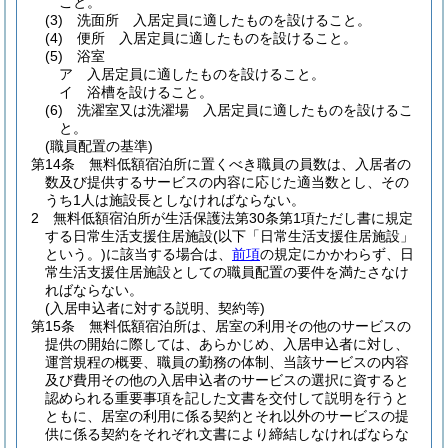
こと。
(3)
洗面所 入居定員に適したものを設けること。
(4)
便所 入居定員に適したものを設けること。
(5)
浴室
ア
入居定員に適したものを設けること。
イ
浴槽を設けること。
(6)
洗濯室又は洗濯場 入居定員に適したものを設けるこ
と。
(職員配置の基準)
第14条
無料低額宿泊所に置くべき職員の員数は、入居者の
数及び提供するサービスの内容に応じた適当数とし、その
うち1人は施設長としなければならない。
2
無料低額宿泊所が生活保護法第30条第1項ただし書に規定
する日常生活支援住居施設
(以下「日常生活支援住居施設」
という。)
に該当する場合は、
前項
の規定にかかわらず、日
常生活支援住居施設としての職員配置の要件を満たさなけ
ればならない。
(入居申込者に対する説明、契約等)
第15条
無料低額宿泊所は、居室の利用その他のサービスの
提供の開始に際しては、あらかじめ、入居申込者に対し、
運営規程の概要、職員の勤務の体制、当該サービスの内容
及び費用その他の入居申込者のサービスの選択に資すると
認められる重要事項を記した文書を交付して説明を行うと
ともに、居室の利用に係る契約とそれ以外のサービスの提
供に係る契約をそれぞれ文書により締結しなければならな