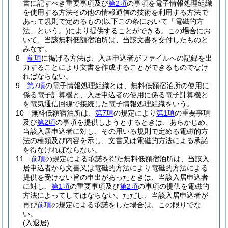
書に記すべき重要事項及び
第2項
の事項を電子情報処理組織
を使用する方法その他の情報通信の技術を利用する方法で
あって規則で定めるもの
(以下この条において「電磁的方
法」という。)
により提供することができる。
この場合にお
いて、当該無料低額宿泊所は、当該文書を交付したものと
みなす。
8
前項
に掲げる方法は、入居申込者がファイルへの記録を出
力することにより文書を作成することができるものでなけ
ればならない。
9
第7項
の電子情報処理組織とは、無料低額宿泊所の使用に
係る電子計算機と、入居申込者の使用に係る電子計算機と
を電気通信回線で接続した電子情報処理組織をいう。
10
無料低額宿泊所は、
第7項
の規定により
第1項
の重要事項
及び
第2項
の事項を提供しようとするときは、あらかじめ、
当該入居申込者に対し、その用いる規則で定める電磁的方
法の種類及び内容を示し、文書又は電磁的方法による承諾
を得なければならない。
11
前項
の規定による承諾を得た無料低額宿泊所は、当該入
居申込者から文書又は電磁的方法により電磁的方法による
提供を受けない旨の申出があったときは、当該入居申込者
に対し、
第1項
の重要事項及び
第2項
の事項の提供を電磁的
方法によってしてはならない。
ただし、当該入居申込者が
再び
前項
の規定による承諾をした場合は、この限りでな
い。
(入退居)