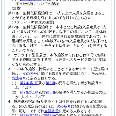
採った処置についての記録
(規模)
第11条
無料低額宿泊所は、5人以上の人員を入居させるこ
とができる規模を有するものでなければならない。
(サテライト型住居の設置)
第12条
無料低額宿泊所は、本体となる施設
(入居定員が5人
以上10人以下のものに限る。以下この条において「本体施
設」という。)
と一体的に運営される附属施設であって、利
用期間が原則として1年以下のもの
(入居定員が4人以下のも
のに限る。以下「サテライト型住居」という。)
を設置する
ことができる。
2
サテライト型住居は、本体施設からおおむね20分で移動
できる範囲に設置する等、入居者へのサービス提供に支障
がないものとする。
3
一の本体施設に附属することができるサテライト型住居の
数は、
次の各号
に掲げる職員配置の基準に応じ、それぞれ
当該各号
に定める数とする。
(1)
第7条第1項
及び
第3項
の要件を満たす者が施設長の
み 4以下
(2)
第7条第1項
及び
第3項
の要件を満たす者が施設長のほ
か1人以上 8以下
4
無料低額宿泊所
(サテライト型住居を設置するものに限
る。)
の入居定員の合計は、
次の各号
に掲げる職員配置の基
準に応じ、それぞれ
当該各号
に定める人数とする。
(1)
第7条第1項
及び
第3項
の要件を満たす者が施設長の