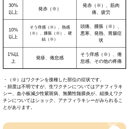
30%
発赤（※）、筋肉
発赤（※）
以上
痛、疲労
頭痛、腫脹（※）、
そう痒感（※）、熱感
10%
（※）、腫脹（※）、硬
悪寒、発熱、胃腸症
以上
結（※）
状
1%以
そう痒感（※）、倦
発疹、倦怠感
上
怠感、その他の疼痛
・（※）はワクチンを接種した部位の症状です。
・頻度は不明ですが、生ワクチンについてはアナフィラキ
シー、血小板減少性紫斑病、無菌性髄膜炎が、組換えワク
チンについてはショック、アナフィラキシーがみられるこ
とがあります。