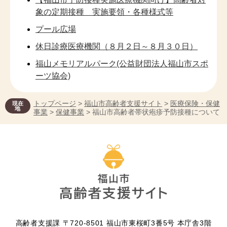
象の定期接種 実施要領・各種様式等
プール広場
休日診療医療機関（８月２日～８月３０日）
福山メモリアルパーク(公益財団法人福山市スポ
ーツ協会)
トップページ
>
福山市高齢者支援サイト
>
医療保険・保健
現在
地
事業
>
保健事業
> 福山市高齢者帯状疱疹予防接種について
高齢者支援課 〒720-8501 福山市東桜町3番5号 本庁舎3階