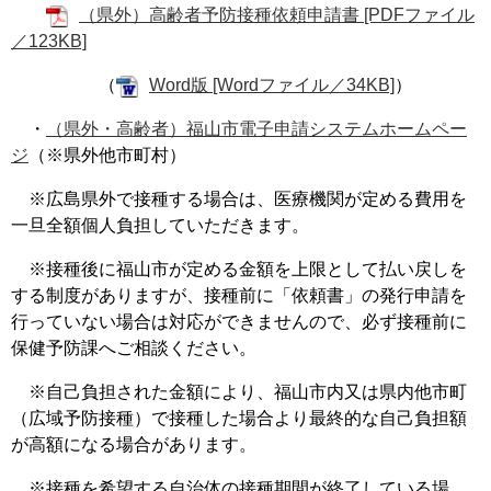
（県外）高齢者予防接種依頼申請書 [PDFファイル
／123KB]
（
Word版 [Wordファイル／34KB]
）
・
（県外・高齢者）福山市電子申請システムホームペー
ジ
（※県外他市町村）​
※広島県外で接種する場合は、医療機関が定める費用を
一旦全額個人負担していただきます。
※接種後に福山市が定める金額を上限として払い戻しを
する制度がありますが、接種前に「依頼書」の発行申請を
行っていない場合は対応ができませんので、必ず接種前に
保健予防課へご相談ください。
※自己負担された金額により、福山市内又は県内他市町
（広域予防接種）で接種した場合より最終的な自己負担額
が高額になる場合があります。
※接種を希望する自治体の接種期間が終了している場