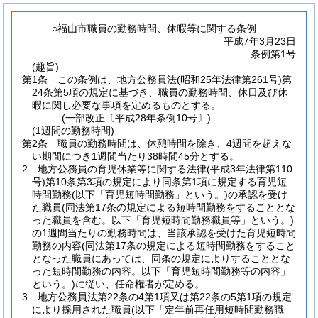
○福山市職員の勤務時間、休暇等に関する条例
平成7年3月23日
条例第1号
(趣旨)
第1条
この条例は、地方公務員法
(昭和25年法律第261号)
第
24条第5項の規定に基づき、職員の勤務時間、休日及び休
暇に関し必要な事項を定めるものとする。
(一部改正〔平成28年条例10号〕)
(1週間の勤務時間)
第2条
職員の勤務時間は、休憩時間を除き、4週間を超えな
い期間につき1週間当たり38時間45分とする。
2
地方公務員の育児休業等に関する法律
(平成3年法律第110
号)
第10条第3項の規定により同条第1項に規定する育児短
時間勤務
(以下「育児短時間勤務」という。)
の承認を受け
た職員
(同法第17条の規定による短時間勤務をすることとな
った職員を含む。以下「育児短時間勤務職員等」という。)
の1週間当たりの勤務時間は、当該承認を受けた育児短時間
勤務の内容
(同法第17条の規定による短時間勤務をすること
となった職員にあっては、同条の規定によりすることとな
った短時間勤務の内容。以下「育児短時間勤務等の内容」
という。)
に従い、任命権者が定める。
3
地方公務員法第22条の4第1項又は第22条の5第1項の規定
により採用された職員
(以下「定年前再任用短時間勤務職