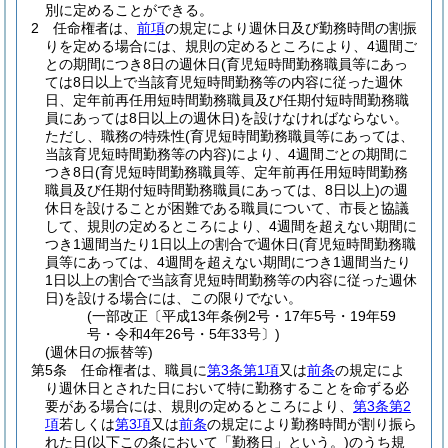
別に定めることができる。
2
任命権者は、
前項
の規定により週休日及び勤務時間の割振
りを定める場合には、規則の定めるところにより、4週間ご
との期間につき8日の週休日
(育児短時間勤務職員等にあっ
ては8日以上で当該育児短時間勤務等の内容に従った週休
日、定年前再任用短時間勤務職員及び任期付短時間勤務職
員にあっては8日以上の週休日)
を設けなければならない。
ただし、職務の特殊性
(育児短時間勤務職員等にあっては、
当該育児短時間勤務等の内容)
により、4週間ごとの期間に
つき8日
(育児短時間勤務職員等、定年前再任用短時間勤務
職員及び任期付短時間勤務職員にあっては、8日以上)
の週
休日を設けることが困難である職員について、市長と協議
して、規則の定めるところにより、4週間を超えない期間に
つき1週間当たり1日以上の割合で週休日
(育児短時間勤務職
員等にあっては、4週間を超えない期間につき1週間当たり
1日以上の割合で当該育児短時間勤務等の内容に従った週休
日)
を設ける場合には、この限りでない。
(一部改正〔平成13年条例2号・17年5号・19年59
号・令和4年26号・5年33号〕)
(週休日の振替等)
第5条
任命権者は、職員に
第3条第1項
又は
前条
の規定によ
り週休日とされた日において特に勤務することを命ずる必
要がある場合には、規則の定めるところにより、
第3条第2
項
若しくは
第3項
又は
前条
の規定により勤務時間が割り振ら
れた日
(以下この条において「勤務日」という。)
のうち規