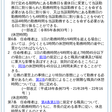
則で定める期間内にある勤務日を週休日に変更して当該勤
務日に割り振られた勤務時間を当該勤務することを命ずる
必要がある日に割り振り、又は当該期間内にある勤務日の
勤務時間のうち4時間を当該勤務日に割り振ることをやめて
当該4時間の勤務時間を当該勤務することを命ずる必要があ
る日に割り振ることができる。
(一部改正〔令和5年条例33号〕)
(休憩時間)
第6条
任命権者は、1日の勤務時間が6時間を超える場合に
おいては、少なくとも1時間の休憩時間を勤務時間の途中に
置かなければならない。
2
任命権者は、1日の勤務時間が6時間を超え7時間45分以下
の場合において、
前項
の規定によると職員の健康及び福祉
に重大な影響を及ぼすときは、規則の定めるところによ
り、
同項
の休憩時間を45分以上1時間未満とすることがで
きる。
3
公務の運営上の事情により特別の形態によって勤務する必
要があるため、
第1項
の規定によることが困難な職員の休憩
時間については、別に定める。
(一部改正〔平成18年条例73号・21年28号・22年16
号〕)
(休息時間)
第7条
任命権者は、
第4条第1項
に規定する職員について、
所定の勤務時間のうちに、市長の定める基準に従い、休息
時間を置くものとする。