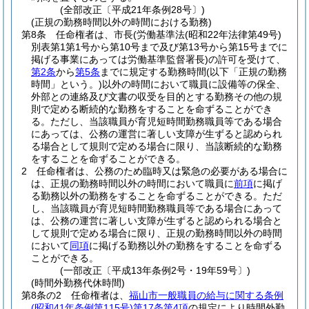
(全部改正〔平成21年条例28号〕)
(正規の勤務時間以外の時間における勤務)
第8条
任命権者は、市長
(労働基準法
(昭和22年法律第49号)
別表第1第1号から第10号まで及び第13号から第15号までに
掲げる事業にあっては労働基準監督署長)
の許可を受けて、
第2条
から
第5条
までに規定する勤務時間
(以下「正規の勤務
時間」という。)
以外の時間において職員に設備等の保全、
外部との連絡及び文書の収受を目的とする勤務その他の規
則で定める断続的な勤務をすることを命ずることができ
る。
ただし、当該職員が育児短時間勤務職員等である場合
にあっては、公務の運営に著しい支障が生ずると認められ
る場合として規則で定める場合に限り、当該断続的な勤務
をすることを命ずることができる。
2
任命権者は、公務のため臨時又は緊急の必要がある場合に
は、正規の勤務時間以外の時間において職員に
前項
に掲げ
る勤務以外の勤務をすることを命ずることができる。
ただ
し、当該職員が育児短時間勤務職員等である場合にあって
は、公務の運営に著しい支障が生ずると認められる場合と
して規則で定める場合に限り、正規の勤務時間以外の時間
において
同項
に掲げる勤務以外の勤務をすることを命ずる
ことができる。
(一部改正〔平成13年条例2号・19年59号〕)
(時間外勤務代休時間)
第8条の2
任命権者は、
福山市一般職員の給与に関する条例
(昭和41年条例第115号)
第17条第4項
の規定により時間外勤