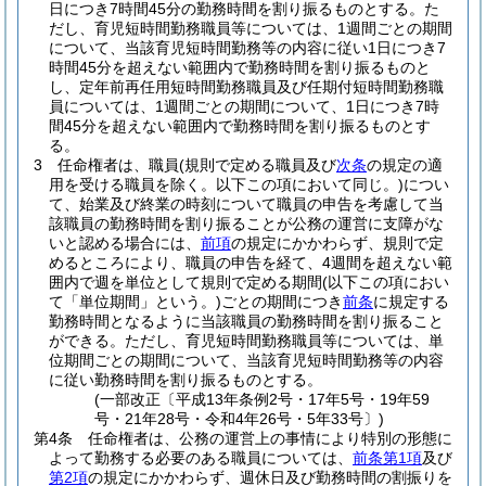
日につき7時間45分の勤務時間を割り振るものとする。
た
だし、育児短時間勤務職員等については、1週間ごとの期間
について、当該育児短時間勤務等の内容に従い1日につき7
時間45分を超えない範囲内で勤務時間を割り振るものと
し、定年前再任用短時間勤務職員及び任期付短時間勤務職
員については、1週間ごとの期間について、1日につき7時
間45分を超えない範囲内で勤務時間を割り振るものとす
る。
3
任命権者は、職員
(規則で定める職員及び
次条
の規定の適
用を受ける職員を除く。以下この項において同じ。)
につい
て、始業及び終業の時刻について職員の申告を考慮して当
該職員の勤務時間を割り振ることが公務の運営に支障がな
いと認める場合には、
前項
の規定にかかわらず、規則で定
めるところにより、職員の申告を経て、4週間を超えない範
囲内で週を単位として規則で定める期間
(以下この項におい
て「単位期間」という。)
ごとの期間につき
前条
に規定する
勤務時間となるように当該職員の勤務時間を割り振ること
ができる。
ただし、育児短時間勤務職員等については、単
位期間ごとの期間について、当該育児短時間勤務等の内容
に従い勤務時間を割り振るものとする。
(一部改正〔平成13年条例2号・17年5号・19年59
号・21年28号・令和4年26号・5年33号〕)
第4条
任命権者は、公務の運営上の事情により特別の形態に
よって勤務する必要のある職員については、
前条第1項
及び
第2項
の規定にかかわらず、週休日及び勤務時間の割振りを