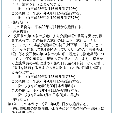
より、請求を行うことができる。
附
則
(平成28年3月16日
条例第10号)
この条例は、平成28年4月1日から施行する。
附
則
(平成28年12月20日
条例第57号)
(施行期日)
1
この条例は、平成29年1月1日から施行する。
(経過措置)
2
改正前の第15条の規定により介護休暇の承認を受けた職
員であって、この条例の施行の日
(以下「施行日」とい
う。)
において当該介護休暇の初日
(以下単に「初日」とい
う。)
から起算して6月を経過していないものの当該介護休
暇に係る改正後の第14条の2第1項に規定する指定期間につ
いては、任命権者は、規則の定めるところにより、初日か
ら当該職員の申出に基づく施行日以後の日
(初日から起算し
て6月を経過する日までの日に限る。)
までの期間を指定す
るものとする。
附
則
(平成29年3月28日
条例第6号)
この条例は、平成29年4月1日から施行する。
附
則
(令和元年9月30日
条例第8号)
この条例は、令和2年4月1日から施行する。
附
則
(令和4年9月30日
条例第26号抄)
(施行期日)
第1条
この条例は、令和5年4月1日から施行する。
(福山市職員の勤務時間、休暇等に関する条例の一部改正に