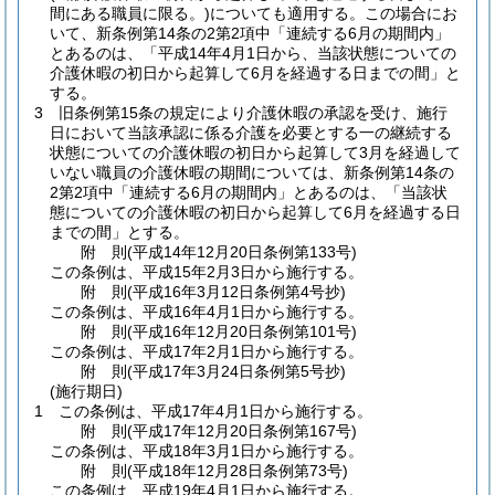
間にある職員に限る。)
についても適用する。
この場合にお
いて、新条例第14条の2第2項中「連続する6月の期間内」
とあるのは、「平成14年4月1日から、当該状態についての
介護休暇の初日から起算して6月を経過する日までの間」と
する。
3
旧条例第15条の規定により介護休暇の承認を受け、施行
日において当該承認に係る介護を必要とする一の継続する
状態についての介護休暇の初日から起算して3月を経過して
いない職員の介護休暇の期間については、新条例第14条の
2第2項中「連続する6月の期間内」とあるのは、「当該状
態についての介護休暇の初日から起算して6月を経過する日
までの間」とする。
附
則
(平成14年12月20日
条例第133号)
この条例は、平成15年2月3日から施行する。
附
則
(平成16年3月12日
条例第4号
抄)
この条例は、平成16年4月1日から施行する。
附
則
(平成16年12月20日
条例第101号)
この条例は、平成17年2月1日から施行する。
附
則
(平成17年3月24日
条例第5号
抄)
(施行期日)
1
この条例は、平成17年4月1日から施行する。
附
則
(平成17年12月20日
条例第167号)
この条例は、平成18年3月1日から施行する。
附
則
(平成18年12月28日
条例第73号)
この条例は、平成19年4月1日から施行する。