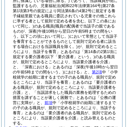
所に係属している場合に限る。)
であって、当該職員が現に
監護するもの、児童福祉法
(昭和22年法律第164号)
第27条
第1項第3号の規定により同法第6条の4第2号に規定する養
子縁組里親である職員に委託されている児童その他これら
に準ずる者として規則で定める者を含む。以下この条にお
いて同じ。)
のある職員
(職員の配偶者で当該子の親である
ものが、深夜
(午後10時から翌日の午前5時までの間をい
う。以下この項において同じ。)
において常態として当該子
を養育することができるものとして規則で定める者に該当
する場合における当該職員を除く。)
が、規則で定めるとこ
ろにより、当該子を養育」とあるのは「第14条の2第1項に
規定する要介護者
(以下「要介護者」という。)
のある職員
が、規則で定めるところにより、当該要介護者を介護」
と、「深夜における」とあるのは「深夜
(午後10時から翌日
の午前5時までの間をいう。)
における」と、
第2項
中「小学
校就学の始期に達するまでの子のある職員が、規則で定め
るところにより、当該子を養育」とあるのは「要介護者の
ある職員が、規則で定めるところにより、当該要介護者を
介護」と、「当該請求をした職員の業務を処理するための
措置を講ずることが著しく困難で」とあるのは「公務の運
営に支障が」と、
前項
中「小学校就学の始期に達するまで
の子のある職員が、規則で定めるところにより、当該子を
養育」とあるのは「要介護者のある職員が、規則で定める
ところにより、当該要介護者を介護」と読み替えるものと
する。