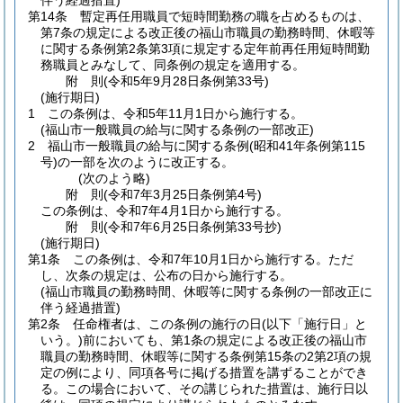
伴う経過措置)
第14条
暫定再任用職員で短時間勤務の職を占めるものは、
第7条の規定による改正後の福山市職員の勤務時間、休暇等
に関する条例第2条第3項に規定する定年前再任用短時間勤
務職員とみなして、同条例の規定を適用する。
附
則
(令和5年9月28日
条例第33号)
(施行期日)
1
この条例は、令和5年11月1日から施行する。
(福山市一般職員の給与に関する条例の一部改正)
2
福山市一般職員の給与に関する条例
(昭和41年条例第115
号)
の一部を次のように改正する。
(次のよう略)
附
則
(令和7年3月25日
条例第4号)
この条例は、令和7年4月1日から施行する。
附
則
(令和7年6月25日
条例第33号抄)
(施行期日)
第1条
この条例は、令和7年10月1日から施行する。
ただ
し、次条の規定は、公布の日から施行する。
(福山市職員の勤務時間、休暇等に関する条例の一部改正に
伴う経過措置)
第2条
任命権者は、この条例の施行の日
(以下「施行日」と
いう。)
前においても、第1条の規定による改正後の福山市
職員の勤務時間、休暇等に関する条例第15条の2第2項の規
定の例により、同項各号に掲げる措置を講ずることができ
る。
この場合において、その講じられた措置は、施行日以