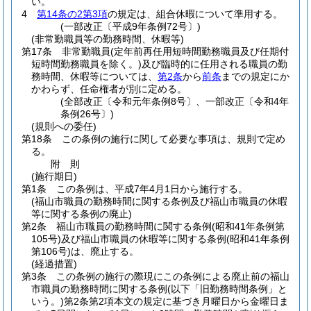
い。
4
第14条の2第3項
の規定は、組合休暇について準用する。
(一部改正〔平成9年条例72号〕)
(非常勤職員等の勤務時間、休暇等)
第17条
非常勤職員
(定年前再任用短時間勤務職員及び任期付
短時間勤務職員を除く。)
及び臨時的に任用される職員の勤
務時間、休暇等については、
第2条
から
前条
までの規定にか
かわらず、任命権者が別に定める。
(全部改正〔令和元年条例8号〕、一部改正〔令和4年
条例26号〕)
(規則への委任)
第18条
この条例の施行に関して必要な事項は、規則で定め
る。
附
則
(施行期日)
第1条
この条例は、平成7年4月1日から施行する。
(福山市職員の勤務時間に関する条例及び福山市職員の休暇
等に関する条例の廃止)
第2条
福山市職員の勤務時間に関する条例
(昭和41年条例第
105号)
及び福山市職員の休暇等に関する条例
(昭和41年条例
第106号)
は、廃止する。
(経過措置)
第3条
この条例の施行の際現にこの条例による廃止前の福山
市職員の勤務時間に関する条例
(以下「旧勤務時間条例」と
いう。)
第2条第2項本文の規定に基づき月曜日から金曜日ま