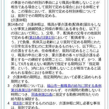
の事故その他の特別の事由により職員が勤務しないことが
相当である場合として規則で定める場合における休暇とす
る。
この場合において、規則で定める特別休暇について
は、規則でその期間を定める。
(介護休暇)
第14条の2
介護休暇は、職員が要介護者
(配偶者
(届出をしな
いが事実上婚姻関係と同様の事情にある者を含む。以下こ
の項において同じ。)
、父母、子、配偶者の父母その他規則
で定める者
(
第15条の3第1項
において「配偶者等」とい
う。)
で負傷、疾病又は老齢により規則で定める期間にわた
り日常生活を営むのに支障があるものをいう。以下同じ。)
の介護をするため、任命権者が、規則の定めるところによ
り、職員の申出に基づき、要介護者の各々が当該介護を必
要とする一の継続する状態ごとに、3回を超えず、かつ、通
算して6月を超えない範囲内で指定する期間
(以下「指定期
間」という。)
内において勤務しないことが相当であると認
められる場合における休暇とする。
2
介護休暇の期間は、指定期間内において必要と認められる
期間とする。
3
介護休暇については、
福山市一般職員の給与に関する条例
第15条第1項
の規定にかかわらず、その期間の勤務しない1
時間につき、
同条例第21条
に規定する勤務1時間当たりの
給与額を減額する。
4
前3項
に規定するもののほか、介護休暇に関し必要な事項
は、規則で定める。