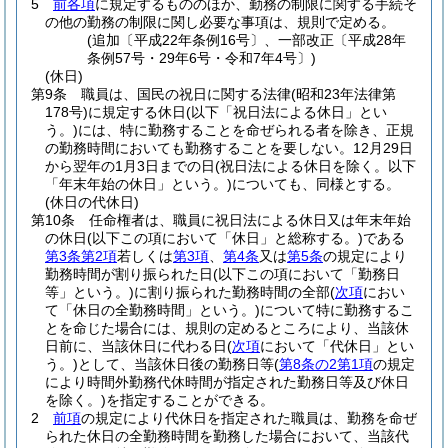
5
前各項
に規定するもののほか、勤務の制限に関する手続そ
の他の勤務の制限に関し必要な事項は、規則で定める。
(追加〔平成22年条例16号〕、一部改正〔平成28年
条例57号・29年6号・令和7年4号〕)
(休日)
第9条
職員は、国民の祝日に関する法律
(昭和23年法律第
178号)
に規定する休日
(以下「祝日法による休日」とい
う。)
には、特に勤務することを命ぜられる者を除き、正規
の勤務時間においても勤務することを要しない。
12月29日
から翌年の1月3日までの日
(祝日法による休日を除く。以下
「年末年始の休日」という。)
についても、同様とする。
(休日の代休日)
第10条
任命権者は、職員に祝日法による休日又は年末年始
の休日
(以下この項において「休日」と総称する。)
である
第3条第2項
若しくは
第3項
、
第4条
又は
第5条
の規定により
勤務時間が割り振られた日
(以下この項において「勤務日
等」という。)
に割り振られた勤務時間の全部
(
次項
におい
て「休日の全勤務時間」という。)
について特に勤務するこ
とを命じた場合には、規則の定めるところにより、当該休
日前に、当該休日に代わる日
(
次項
において「代休日」とい
う。)
として、当該休日後の勤務日等
(
第8条の2第1項
の規定
により時間外勤務代休時間が指定された勤務日等及び休日
を除く。)
を指定することができる。
2
前項
の規定により代休日を指定された職員は、勤務を命ぜ
られた休日の全勤務時間を勤務した場合において、当該代