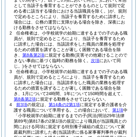
までの間をいう。以下この項において同じ。)
において常態
として当該子を養育することができるものとして規則で定
める者に該当する場合における当該職員を除く。)
が、規則
で定めるところにより、当該子を養育するために請求した
場合には、公務の運営に支障がある場合を除き、深夜にお
ける勤務をさせてはならない。
2
任命権者は、小学校就学の始期に達するまでの子のある職
員が、規則で定めるところにより、当該子を養育するため
に請求した場合には、当該請求をした職員の業務を処理す
るための措置を講ずることが著しく困難である場合を除
き、
第8条第2項
に規定する勤務
(災害その他避けることので
きない事由に基づく臨時の勤務を除く。
次項
において同
じ。)
をさせてはならない。
3
任命権者は、小学校就学の始期に達するまでの子のある職
員が、規則で定めるところにより、当該子を養育するため
に請求した場合には、当該請求をした職員の業務を処理す
るための措置を講ずることが著しく困難である場合を除
き、1月について24時間、1年について150時間を超えて、
第8条第2項
に規定する勤務をさせてはならない。
4
前3項
の規定は、
第14条の2第1項
に規定する要介護者を介
護する職員について準用する。
この場合において、
第1項
中
「小学校就学の始期に達するまでの子
(民法
(明治29年法律
第89号)
第817条の2第1項の規定により職員が当該職員との
間における同項に規定する特別養子縁組の成立について家
庭裁判所に請求した者
(当該請求に係る家事審判事件が裁判