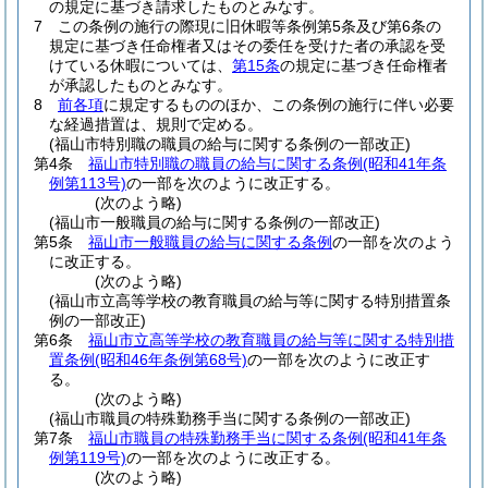
の規定に基づき請求したものとみなす。
7
この条例の施行の際現に旧休暇等条例第5条及び第6条の
規定に基づき任命権者又はその委任を受けた者の承認を受
けている休暇については、
第15条
の規定に基づき任命権者
が承認したものとみなす。
8
前各項
に規定するもののほか、この条例の施行に伴い必要
な経過措置は、規則で定める。
(福山市特別職の職員の給与に関する条例の一部改正)
第4条
福山市特別職の職員の給与に関する条例
(昭和41年条
例第113号)
の一部を次のように改正する。
(次のよう略)
(福山市一般職員の給与に関する条例の一部改正)
第5条
福山市一般職員の給与に関する条例
の一部を次のよう
に改正する。
(次のよう略)
(福山市立高等学校の教育職員の給与等に関する特別措置条
例の一部改正)
第6条
福山市立高等学校の教育職員の給与等に関する特別措
置条例
(昭和46年条例第68号)
の一部を次のように改正す
る。
(次のよう略)
(福山市職員の特殊勤務手当に関する条例の一部改正)
第7条
福山市職員の特殊勤務手当に関する条例
(昭和41年条
例第119号)
の一部を次のように改正する。
(次のよう略)