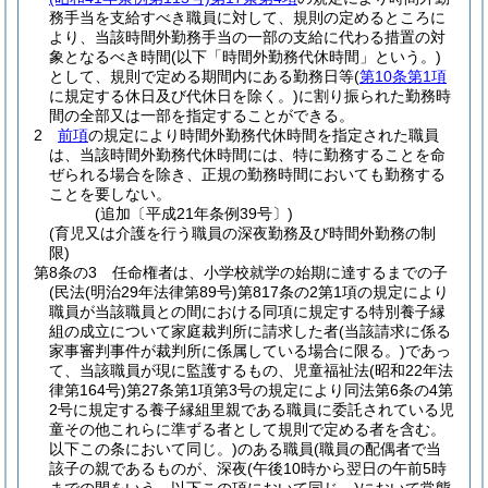
務手当を支給すべき職員に対して、規則の定めるところに
より、当該時間外勤務手当の一部の支給に代わる措置の対
象となるべき時間
(以下「時間外勤務代休時間」という。)
として、規則で定める期間内にある勤務日等
(
第10条第1項
に規定する休日及び代休日を除く。)
に割り振られた勤務時
間の全部又は一部を指定することができる。
2
前項
の規定により時間外勤務代休時間を指定された職員
は、当該時間外勤務代休時間には、特に勤務することを命
ぜられる場合を除き、正規の勤務時間においても勤務する
ことを要しない。
(追加〔平成21年条例39号〕)
(育児又は介護を行う職員の深夜勤務及び時間外勤務の制
限)
第8条の3
任命権者は、小学校就学の始期に達するまでの子
(民法
(明治29年法律第89号)
第817条の2第1項の規定により
職員が当該職員との間における同項に規定する特別養子縁
組の成立について家庭裁判所に請求した者
(当該請求に係る
家事審判事件が裁判所に係属している場合に限る。)
であっ
て、当該職員が現に監護するもの、児童福祉法
(昭和22年法
律第164号)
第27条第1項第3号の規定により同法第6条の4第
2号に規定する養子縁組里親である職員に委託されている児
童その他これらに準ずる者として規則で定める者を含む。
以下この条において同じ。)
のある職員
(職員の配偶者で当
該子の親であるものが、深夜
(午後10時から翌日の午前5時