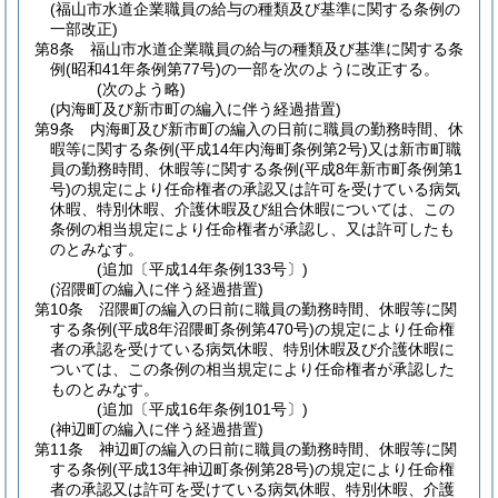
(福山市水道企業職員の給与の種類及び基準に関する条例の
一部改正)
第8条
福山市水道企業職員の給与の種類及び基準に関する条
例
(昭和41年条例第77号)
の一部を次のように改正する。
(次のよう略)
(内海町及び新市町の編入に伴う経過措置)
第9条
内海町及び新市町の編入の日前に職員の勤務時間、休
暇等に関する条例
(平成14年内海町条例第2号)
又は新市町職
員の勤務時間、休暇等に関する条例
(平成8年新市町条例第1
号)
の規定により任命権者の承認又は許可を受けている病気
休暇、特別休暇、介護休暇及び組合休暇については、この
条例の相当規定により任命権者が承認し、又は許可したも
のとみなす。
(追加〔平成14年条例133号〕)
(沼隈町の編入に伴う経過措置)
第10条
沼隈町の編入の日前に職員の勤務時間、休暇等に関
する条例
(平成8年沼隈町条例第470号)
の規定により任命権
者の承認を受けている病気休暇、特別休暇及び介護休暇に
ついては、この条例の相当規定により任命権者が承認した
ものとみなす。
(追加〔平成16年条例101号〕)
(神辺町の編入に伴う経過措置)
第11条
神辺町の編入の日前に職員の勤務時間、休暇等に関
する条例
(平成13年神辺町条例第28号)
の規定により任命権
者の承認又は許可を受けている病気休暇、特別休暇、介護