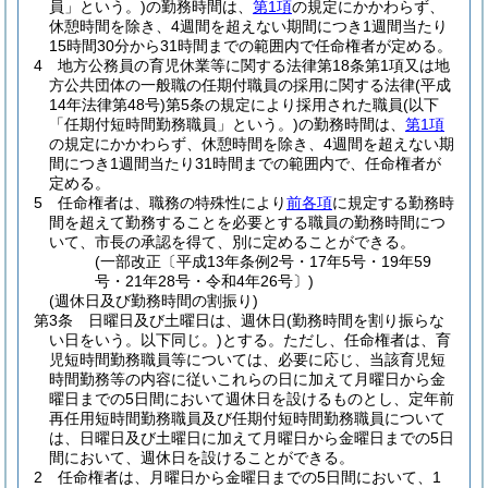
員」という。)
の勤務時間は、
第1項
の規定にかかわらず、
休憩時間を除き、4週間を超えない期間につき1週間当たり
15時間30分から31時間までの範囲内で任命権者が定める。
4
地方公務員の育児休業等に関する法律第18条第1項又は地
方公共団体の一般職の任期付職員の採用に関する法律
(平成
14年法律第48号)
第5条の規定により採用された職員
(以下
「任期付短時間勤務職員」という。)
の勤務時間は、
第1項
の規定にかかわらず、休憩時間を除き、4週間を超えない期
間につき1週間当たり31時間までの範囲内で、任命権者が
定める。
5
任命権者は、職務の特殊性により
前各項
に規定する勤務時
間を超えて勤務することを必要とする職員の勤務時間につ
いて、市長の承認を得て、別に定めることができる。
(一部改正〔平成13年条例2号・17年5号・19年59
号・21年28号・令和4年26号〕)
(週休日及び勤務時間の割振り)
第3条
日曜日及び土曜日は、週休日
(勤務時間を割り振らな
い日をいう。以下同じ。)
とする。
ただし、任命権者は、育
児短時間勤務職員等については、必要に応じ、当該育児短
時間勤務等の内容に従いこれらの日に加えて月曜日から金
曜日までの5日間において週休日を設けるものとし、定年前
再任用短時間勤務職員及び任期付短時間勤務職員について
は、日曜日及び土曜日に加えて月曜日から金曜日までの5日
間において、週休日を設けることができる。
2
任命権者は、月曜日から金曜日までの5日間において、1