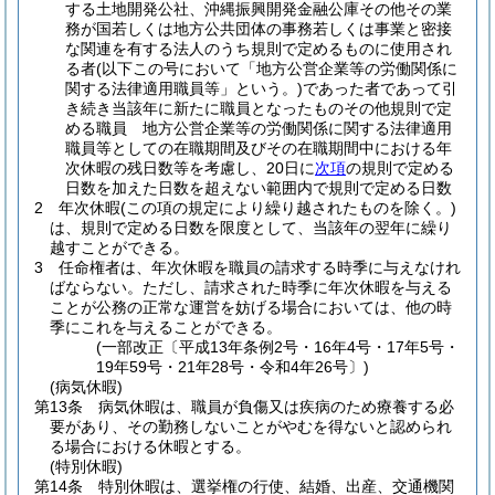
する土地開発公社、沖縄振興開発金融公庫その他その業
務が国若しくは地方公共団体の事務若しくは事業と密接
な関連を有する法人のうち規則で定めるものに使用され
る者
(以下この号において「地方公営企業等の労働関係に
関する法律適用職員等」という。)
であった者であって引
き続き当該年に新たに職員となったものその他規則で定
める職員 地方公営企業等の労働関係に関する法律適用
職員等としての在職期間及びその在職期間中における年
次休暇の残日数等を考慮し、20日に
次項
の規則で定める
日数を加えた日数を超えない範囲内で規則で定める日数
2
年次休暇
(この項の規定により繰り越されたものを除く。)
は、規則で定める日数を限度として、当該年の翌年に繰り
越すことができる。
3
任命権者は、年次休暇を職員の請求する時季に与えなけれ
ばならない。
ただし、請求された時季に年次休暇を与える
ことが公務の正常な運営を妨げる場合においては、他の時
季にこれを与えることができる。
(一部改正〔平成13年条例2号・16年4号・17年5号・
19年59号・21年28号・令和4年26号〕)
(病気休暇)
第13条
病気休暇は、職員が負傷又は疾病のため療養する必
要があり、その勤務しないことがやむを得ないと認められ
る場合における休暇とする。
(特別休暇)
第14条
特別休暇は、選挙権の行使、結婚、出産、交通機関