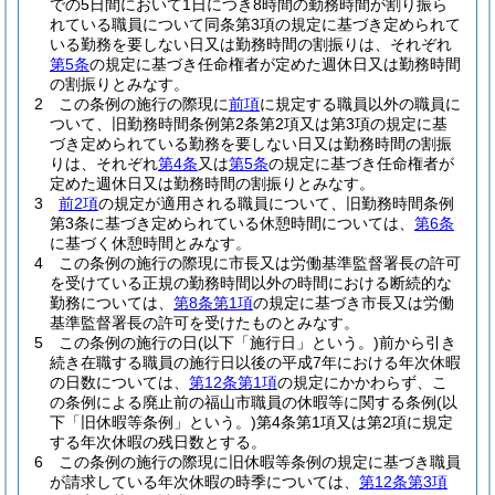
での5日間において1日につき8時間の勤務時間が割り振ら
れている職員について同条第3項の規定に基づき定められて
いる勤務を要しない日又は勤務時間の割振りは、それぞれ
第5条
の規定に基づき任命権者が定めた週休日又は勤務時間
の割振りとみなす。
2
この条例の施行の際現に
前項
に規定する職員以外の職員に
ついて、旧勤務時間条例第2条第2項又は第3項の規定に基
づき定められている勤務を要しない日又は勤務時間の割振
りは、それぞれ
第4条
又は
第5条
の規定に基づき任命権者が
定めた週休日又は勤務時間の割振りとみなす。
3
前2項
の規定が適用される職員について、旧勤務時間条例
第3条に基づき定められている休憩時間については、
第6条
に基づく休憩時間とみなす。
4
この条例の施行の際現に市長又は労働基準監督署長の許可
を受けている正規の勤務時間以外の時間における断続的な
勤務については、
第8条第1項
の規定に基づき市長又は労働
基準監督署長の許可を受けたものとみなす。
5
この条例の施行の日
(以下「施行日」という。)
前から引き
続き在職する職員の施行日以後の平成7年における年次休暇
の日数については、
第12条第1項
の規定にかかわらず、こ
の条例による廃止前の福山市職員の休暇等に関する条例
(以
下「旧休暇等条例」という。)
第4条第1項又は第2項に規定
する年次休暇の残日数とする。
6
この条例の施行の際現に旧休暇等条例の規定に基づき職員
が請求している年次休暇の時季については、
第12条第3項