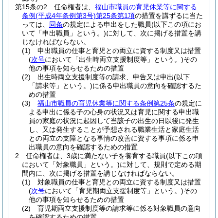
第15条の2
任命権者は、
福山市職員の育児休業等に関する
条例
(平成4年条例第3号)
第25条第1項
の措置を講ずるに当た
っては、
同条
の規定による申出をした職員
(以下この項にお
いて「申出職員」という。)
に対して、次に掲げる措置を講
じなければならない。
(1)
申出職員の仕事と育児との両立に資する制度又は措置
(
次号
において「出生時両立支援制度等」という。)
その
他の事項を知らせるための措置
(2)
出生時両立支援制度等の請求、申告又は申出
(以下
「請求等」という。)
に係る申出職員の意向を確認するた
めの措置
(3)
福山市職員の育児休業等に関する条例第25条
の規定に
よる申出に係る子の心身の状況又は育児に関する申出職
員の家庭の状況に起因して当該子の出生の日以後に発生
し、又は発生することが予想される職業生活と家庭生活
との両立の支障となる事情の改善に資する事項に係る申
出職員の意向を確認するための措置
2
任命権者は、3歳に満たない子を養育する職員
(以下この項
において「対象職員」という。)
に対して、規則で定める期
間内に、次に掲げる措置を講じなければならない。
(1)
対象職員の仕事と育児との両立に資する制度又は措置
(
次号
において「育児期両立支援制度等」という。)
その
他の事項を知らせるための措置
(2)
育児期両立支援制度等の請求等に係る対象職員の意向
を確認するための措置