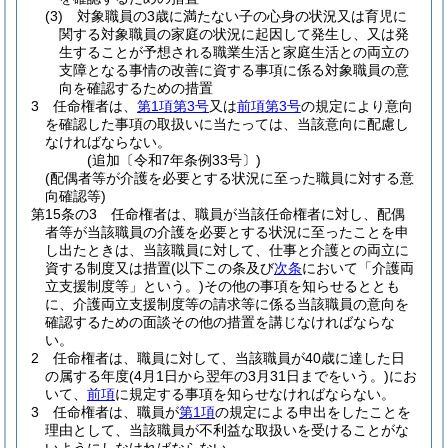
(3)
対象職員の3歳に満たない子の心身の状況又は育児に
関する対象職員の家庭の状況に起因して発生し、又は発
生することが予想される職業生活と家庭生活との両立の
支障となる事情の改善に資する事項に係る対象職員の意
向を確認するための措置
3
任命権者は、
第1項第3号
又は
前項第3号
の規定により意向
を確認した事項の取扱いに当たっては、当該意向に配慮し
なければならない。
(追加〔令和7年条例33号〕)
(配偶者等が介護を必要とする状況に至った職員に対する意
向確認等)
第15条の3
任命権者は、職員が当該任命権者に対し、配偶
者等が当該職員の介護を必要とする状況に至ったことを申
し出たときは、当該職員に対して、仕事と介護との両立に
資する制度又は措置
(以下この条及び
次条
において「介護両
立支援制度等」という。)
その他の事項を知らせるととも
に、介護両立支援制度等の請求等に係る当該職員の意向を
確認するための面談その他の措置を講じなければならな
い。
2
任命権者は、職員に対して、当該職員が40歳に達した日
の属する年度
(4月1日から翌年の3月31日までをいう。)
にお
いて、
前項
に規定する事項を知らせなければならない。
3
任命権者は、職員が
第1項
の規定による申出をしたことを
理由として、当該職員が不利益な取扱いを受けることがな