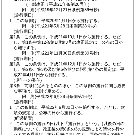
(一部改正〔平成21年条例28号〕)
附
則
(平成19年12月21日
条例第59号
抄)
(施行期日)
1
この条例は、平成20年1月1日から施行する。
附
則
(平成21年5月28日
条例第28号
抄)
(施行期日)
第1条
この条例は、平成21年10月1日から施行する。
ただ
し、第1条中第12条第1項第3号の改正規定は、公布の日か
ら施行する。
附
則
(平成21年11月30日
条例第39号
抄)
(施行期日)
第1条
この条例は、平成21年12月1日から施行する。
ただ
し、第2条、第3条及び第5条並びに附則第4条の規定は、平
成22年4月1日から施行する。
(規則への委任)
第3条
前条に定めるもののほか、この条例の施行に関し必要
な事項は、規則で定める。
附
則
(平成22年6月28日
条例第16号)
(施行期日)
1
この条例は、平成22年6月30日から施行する。
ただし、次
項の規定は、公布の日から施行する。
(経過措置)
2
この条例の施行の日
(以下「施行日」という。)
以後の日の
勤務について、改正後の第8条の3の規定による請求を行お
うとする職員は、施行日前においても、同条の規定の例に