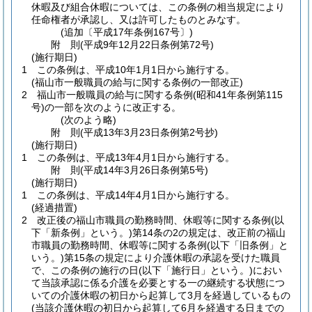
休暇及び組合休暇については、この条例の相当規定により
任命権者が承認し、又は許可したものとみなす。
(追加〔平成17年条例167号〕)
附
則
(平成9年12月22日
条例第72号)
(施行期日)
1
この条例は、平成10年1月1日から施行する。
(福山市一般職員の給与に関する条例の一部改正)
2
福山市一般職員の給与に関する条例
(昭和41年条例第115
号)
の一部を次のように改正する。
(次のよう略)
附
則
(平成13年3月23日
条例第2号
抄)
(施行期日)
1
この条例は、平成13年4月1日から施行する。
附
則
(平成14年3月26日
条例第5号)
(施行期日)
1
この条例は、平成14年4月1日から施行する。
(経過措置)
2
改正後の福山市職員の勤務時間、休暇等に関する条例
(以
下「新条例」という。)
第14条の2の規定は、改正前の福山
市職員の勤務時間、休暇等に関する条例
(以下「旧条例」と
いう。)
第15条の規定により介護休暇の承認を受けた職員
で、この条例の施行の日
(以下「施行日」という。)
におい
て当該承認に係る介護を必要とする一の継続する状態につ
いての介護休暇の初日から起算して3月を経過しているもの
(当該介護休暇の初日から起算して6月を経過する日までの