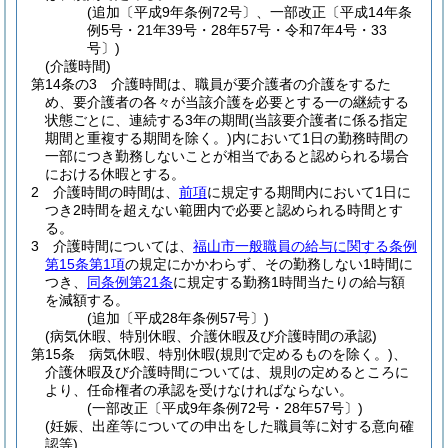
(追加〔平成9年条例72号〕、一部改正〔平成14年条
例5号・21年39号・28年57号・令和7年4号・33
号〕)
(介護時間)
第14条の3
介護時間は、職員が要介護者の介護をするた
め、要介護者の各々が当該介護を必要とする一の継続する
状態ごとに、連続する3年の期間
(当該要介護者に係る指定
期間と重複する期間を除く。)
内において1日の勤務時間の
一部につき勤務しないことが相当であると認められる場合
における休暇とする。
2
介護時間の時間は、
前項
に規定する期間内において1日に
つき2時間を超えない範囲内で必要と認められる時間とす
る。
3
介護時間については、
福山市一般職員の給与に関する条例
第15条第1項
の規定にかかわらず、その勤務しない1時間に
つき、
同条例第21条
に規定する勤務1時間当たりの給与額
を減額する。
(追加〔平成28年条例57号〕)
(病気休暇、特別休暇、介護休暇及び介護時間の承認)
第15条
病気休暇、特別休暇
(規則で定めるものを除く。)
、
介護休暇及び介護時間については、規則の定めるところに
より、任命権者の承認を受けなければならない。
(一部改正〔平成9年条例72号・28年57号〕)
(妊娠、出産等についての申出をした職員等に対する意向確
認等)