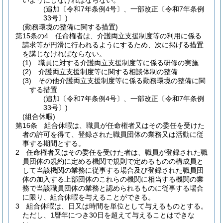
いようにしなければならない。
(追加〔令和7年条例4号〕、一部改正〔令和7年条例
33号〕)
(勤務環境の整備に関する措置)
第15条の4
任命権者は、介護両立支援制度等の利用に係る
請求等が円滑に行われるようにするため、次に掲げる措置
を講じなければならない。
(1)
職員に対する介護両立支援制度等に係る研修の実施
(2)
介護両立支援制度等に関する相談体制の整備
(3)
その他介護両立支援制度等に係る勤務環境の整備に関
する措置
(追加〔令和7年条例4号〕、一部改正〔令和7年条例
33号〕)
(組合休暇)
第16条
組合休暇は、職員が任命権者又はその委任を受けた
者の許可を得て、登録された職員団体の業務又は活動に従
事する期間とする。
2
任命権者又はその委任を受けた者は、職員が登録された職
員団体の規約に定める機関で規則で定めるものの構成員と
して当該機関の業務に従事する場合及び登録された職員団
体の加入する上部団体のこれらの機関に相当する機関の業
務で当該職員団体の業務と認められるものに従事する場合
に限り、組合休暇を与えることができる。
3
組合休暇は、日又は時間を単位として与えるものとする。
ただし、1暦年につき30日を超えて与えることはできな