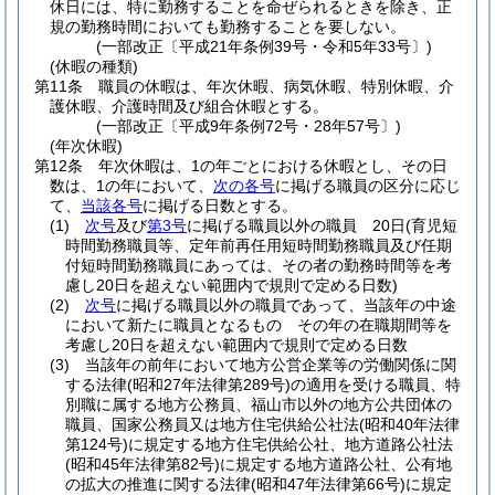
休日には、特に勤務することを命ぜられるときを除き、正
規の勤務時間においても勤務することを要しない。
(一部改正〔平成21年条例39号・令和5年33号〕)
(休暇の種類)
第11条
職員の休暇は、年次休暇、病気休暇、特別休暇、介
護休暇、介護時間及び組合休暇とする。
(一部改正〔平成9年条例72号・28年57号〕)
(年次休暇)
第12条
年次休暇は、1の年ごとにおける休暇とし、その日
数は、1の年において、
次の各号
に掲げる職員の区分に応じ
て、
当該各号
に掲げる日数とする。
(1)
次号
及び
第3号
に掲げる職員以外の職員 20日
(育児短
時間勤務職員等、定年前再任用短時間勤務職員及び任期
付短時間勤務職員にあっては、その者の勤務時間等を考
慮し20日を超えない範囲内で規則で定める日数)
(2)
次号
に掲げる職員以外の職員であって、当該年の中途
において新たに職員となるもの その年の在職期間等を
考慮し20日を超えない範囲内で規則で定める日数
(3)
当該年の前年において地方公営企業等の労働関係に関
する法律
(昭和27年法律第289号)
の適用を受ける職員、特
別職に属する地方公務員、福山市以外の地方公共団体の
職員、国家公務員又は地方住宅供給公社法
(昭和40年法律
第124号)
に規定する地方住宅供給公社、地方道路公社法
(昭和45年法律第82号)
に規定する地方道路公社、公有地
の拡大の推進に関する法律
(昭和47年法律第66号)
に規定