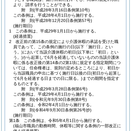
より、請求を行うことができる。
附
則
(平成28年3月16日
条例第10号)
この条例は、平成28年4月1日から施行する。
附
則
(平成28年12月20日
条例第57号)
(施行期日)
1
この条例は、平成29年1月1日から施行する。
(経過措置)
2
改正前の第15条の規定により介護休暇の承認を受けた職
員であって、この条例の施行の日
(以下「施行日」とい
う。)
において当該介護休暇の初日
(以下単に「初日」とい
う。)
から起算して6月を経過していないものの当該介護休
暇に係る改正後の第14条の2第1項に規定する指定期間につ
いては、任命権者は、規則の定めるところにより、初日か
ら当該職員の申出に基づく施行日以後の日
(初日から起算し
て6月を経過する日までの日に限る。)
までの期間を指定す
るものとする。
附
則
(平成29年3月28日
条例第6号)
この条例は、平成29年4月1日から施行する。
附
則
(令和元年9月30日
条例第8号)
この条例は、令和2年4月1日から施行する。
附
則
(令和4年9月30日
条例第26号抄)
(施行期日)
第1条
この条例は、令和5年4月1日から施行する。
(福山市職員の勤務時間、休暇等に関する条例の一部改正に