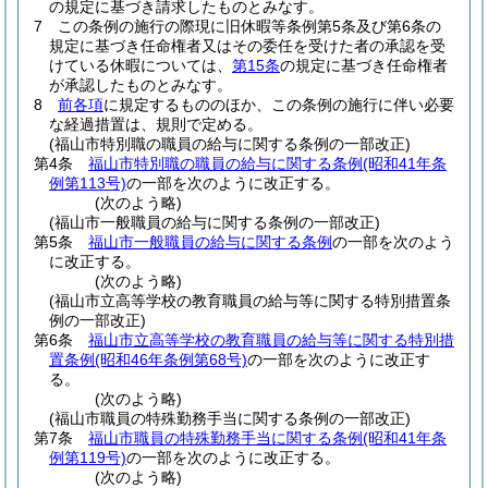
の規定に基づき請求したものとみなす。
7
この条例の施行の際現に旧休暇等条例第5条及び第6条の
規定に基づき任命権者又はその委任を受けた者の承認を受
けている休暇については、
第15条
の規定に基づき任命権者
が承認したものとみなす。
8
前各項
に規定するもののほか、この条例の施行に伴い必要
な経過措置は、規則で定める。
(福山市特別職の職員の給与に関する条例の一部改正)
第4条
福山市特別職の職員の給与に関する条例
(昭和41年条
例第113号)
の一部を次のように改正する。
(次のよう略)
(福山市一般職員の給与に関する条例の一部改正)
第5条
福山市一般職員の給与に関する条例
の一部を次のよう
に改正する。
(次のよう略)
(福山市立高等学校の教育職員の給与等に関する特別措置条
例の一部改正)
第6条
福山市立高等学校の教育職員の給与等に関する特別措
置条例
(昭和46年条例第68号)
の一部を次のように改正す
る。
(次のよう略)
(福山市職員の特殊勤務手当に関する条例の一部改正)
第7条
福山市職員の特殊勤務手当に関する条例
(昭和41年条
例第119号)
の一部を次のように改正する。
(次のよう略)