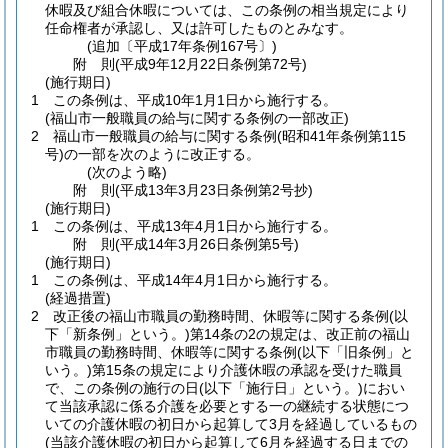
休暇及び組合休暇については、この条例の相当規定により
任命権者が承認し、又は許可したものとみなす。
(追加〔平成17年条例167号〕)
附
則
(平成9年12月22日
条例第72号)
(施行期日)
1
この条例は、平成10年1月1日から施行する。
(福山市一般職員の給与に関する条例の一部改正)
2
福山市一般職員の給与に関する条例
(昭和41年条例第115
号)
の一部を次のように改正する。
(次のよう略)
附
則
(平成13年3月23日
条例第2号
抄)
(施行期日)
1
この条例は、平成13年4月1日から施行する。
附
則
(平成14年3月26日
条例第5号)
(施行期日)
1
この条例は、平成14年4月1日から施行する。
(経過措置)
2
改正後の福山市職員の勤務時間、休暇等に関する条例
(以
下「新条例」という。)
第14条の2の規定は、改正前の福山
市職員の勤務時間、休暇等に関する条例
(以下「旧条例」と
いう。)
第15条の規定により介護休暇の承認を受けた職員
で、この条例の施行の日
(以下「施行日」という。)
におい
て当該承認に係る介護を必要とする一の継続する状態につ
いての介護休暇の初日から起算して3月を経過しているもの
(当該介護休暇の初日から起算して6月を経過する日までの