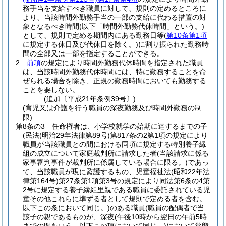
務手当を支給すべき職員に対して、規則の定めるところに
より、当該時間外勤務手当の一部の支給に代わる措置の対
象となるべき時間
(以下「時間外勤務代休時間」という。)
として、規則で定める期間内にある勤務日等
(
第10条第1項
に規定する休日及び代休日を除く。)
に割り振られた勤務時
間の全部又は一部を指定することができる。
2
前項
の規定により時間外勤務代休時間を指定された職員
は、当該時間外勤務代休時間には、特に勤務することを命
ぜられる場合を除き、正規の勤務時間においても勤務する
ことを要しない。
(追加〔平成21年条例39号〕)
(育児又は介護を行う職員の深夜勤務及び時間外勤務の制
限)
第8条の3
任命権者は、小学校就学の始期に達するまでの子
(民法
(明治29年法律第89号)
第817条の2第1項の規定により
職員が当該職員との間における同項に規定する特別養子縁
組の成立について家庭裁判所に請求した者
(当該請求に係る
家事審判事件が裁判所に係属している場合に限る。)
であっ
て、当該職員が現に監護するもの、児童福祉法
(昭和22年法
律第164号)
第27条第1項第3号の規定により同法第6条の4第
2号に規定する養子縁組里親である職員に委託されている児
童その他これらに準ずる者として規則で定める者を含む。
以下この条において同じ。)
のある職員
(職員の配偶者で当
該子の親であるものが、深夜
(午後10時から翌日の午前5時