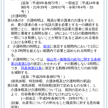
(追加〔平成9年条例72号〕、一部改正〔平成14年条
例5号・21年39号・28年57号・令和7年4号・33
号〕)
(介護時間)
第14条の3
介護時間は、職員が要介護者の介護をするた
め、要介護者の各々が当該介護を必要とする一の継続する
状態ごとに、連続する3年の期間
(当該要介護者に係る指定
期間と重複する期間を除く。)
内において1日の勤務時間の
一部につき勤務しないことが相当であると認められる場合
における休暇とする。
2
介護時間の時間は、
前項
に規定する期間内において1日に
つき2時間を超えない範囲内で必要と認められる時間とす
る。
3
介護時間については、
福山市一般職員の給与に関する条例
第15条第1項
の規定にかかわらず、その勤務しない1時間に
つき、
同条例第21条
に規定する勤務1時間当たりの給与額
を減額する。
(追加〔平成28年条例57号〕)
(病気休暇、特別休暇、介護休暇及び介護時間の承認)
第15条
病気休暇、特別休暇
(規則で定めるものを除く。)
、
介護休暇及び介護時間については、規則の定めるところに
より、任命権者の承認を受けなければならない。
(一部改正〔平成9年条例72号・28年57号〕)
(妊娠、出産等についての申出をした職員等に対する意向確
認等)