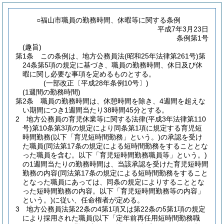
○福山市職員の勤務時間、休暇等に関する条例
平成7年3月23日
条例第1号
(趣旨)
第1条
この条例は、地方公務員法
(昭和25年法律第261号)
第
24条第5項の規定に基づき、職員の勤務時間、休日及び休
暇に関し必要な事項を定めるものとする。
(一部改正〔平成28年条例10号〕)
(1週間の勤務時間)
第2条
職員の勤務時間は、休憩時間を除き、4週間を超えな
い期間につき1週間当たり38時間45分とする。
2
地方公務員の育児休業等に関する法律
(平成3年法律第110
号)
第10条第3項の規定により同条第1項に規定する育児短
時間勤務
(以下「育児短時間勤務」という。)
の承認を受け
た職員
(同法第17条の規定による短時間勤務をすることとな
った職員を含む。以下「育児短時間勤務職員等」という。)
の1週間当たりの勤務時間は、当該承認を受けた育児短時間
勤務の内容
(同法第17条の規定による短時間勤務をすること
となった職員にあっては、同条の規定によりすることとな
った短時間勤務の内容。以下「育児短時間勤務等の内容」
という。)
に従い、任命権者が定める。
3
地方公務員法第22条の4第1項又は第22条の5第1項の規定
により採用された職員
(以下「定年前再任用短時間勤務職