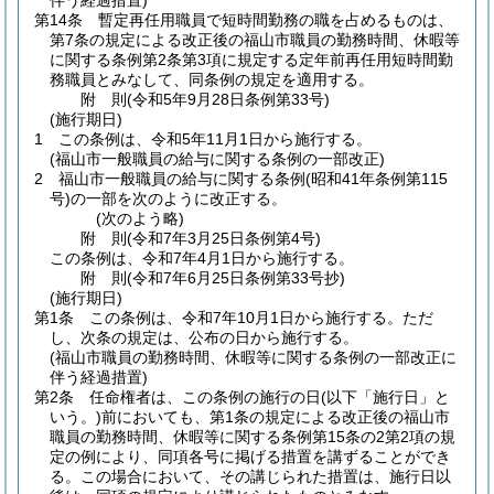
伴う経過措置)
第14条
暫定再任用職員で短時間勤務の職を占めるものは、
第7条の規定による改正後の福山市職員の勤務時間、休暇等
に関する条例第2条第3項に規定する定年前再任用短時間勤
務職員とみなして、同条例の規定を適用する。
附
則
(令和5年9月28日
条例第33号)
(施行期日)
1
この条例は、令和5年11月1日から施行する。
(福山市一般職員の給与に関する条例の一部改正)
2
福山市一般職員の給与に関する条例
(昭和41年条例第115
号)
の一部を次のように改正する。
(次のよう略)
附
則
(令和7年3月25日
条例第4号)
この条例は、令和7年4月1日から施行する。
附
則
(令和7年6月25日
条例第33号抄)
(施行期日)
第1条
この条例は、令和7年10月1日から施行する。
ただ
し、次条の規定は、公布の日から施行する。
(福山市職員の勤務時間、休暇等に関する条例の一部改正に
伴う経過措置)
第2条
任命権者は、この条例の施行の日
(以下「施行日」と
いう。)
前においても、第1条の規定による改正後の福山市
職員の勤務時間、休暇等に関する条例第15条の2第2項の規
定の例により、同項各号に掲げる措置を講ずることができ
る。
この場合において、その講じられた措置は、施行日以