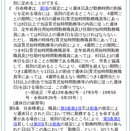
別に定めることができる。
2
任命権者は、
前項
の規定により週休日及び勤務時間の割振
りを定める場合には、規則の定めるところにより、4週間ご
との期間につき8日の週休日
(育児短時間勤務職員等にあっ
ては8日以上で当該育児短時間勤務等の内容に従った週休
日、定年前再任用短時間勤務職員及び任期付短時間勤務職
員にあっては8日以上の週休日)
を設けなければならない。
ただし、職務の特殊性
(育児短時間勤務職員等にあっては、
当該育児短時間勤務等の内容)
により、4週間ごとの期間に
つき8日
(育児短時間勤務職員等、定年前再任用短時間勤務
職員及び任期付短時間勤務職員にあっては、8日以上)
の週
休日を設けることが困難である職員について、市長と協議
して、規則の定めるところにより、4週間を超えない期間に
つき1週間当たり1日以上の割合で週休日
(育児短時間勤務職
員等にあっては、4週間を超えない期間につき1週間当たり
1日以上の割合で当該育児短時間勤務等の内容に従った週休
日)
を設ける場合には、この限りでない。
(一部改正〔平成13年条例2号・17年5号・19年59
号・令和4年26号・5年33号〕)
(週休日の振替等)
第5条
任命権者は、職員に
第3条第1項
又は
前条
の規定によ
り週休日とされた日において特に勤務することを命ずる必
要がある場合には、規則の定めるところにより、
第3条第2
項
若しくは
第3項
又は
前条
の規定により勤務時間が割り振ら
れた日
(以下この条において「勤務日」という。)
のうち規