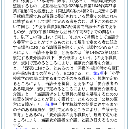
所に係属している場合に限る。)
であって、当該職員が現に
監護するもの、児童福祉法
(昭和22年法律第164号)
第27条
第1項第3号の規定により同法第6条の4第2号に規定する養
子縁組里親である職員に委託されている児童その他これら
に準ずる者として規則で定める者を含む。以下この条にお
いて同じ。)
のある職員
(職員の配偶者で当該子の親である
ものが、深夜
(午後10時から翌日の午前5時までの間をい
う。以下この項において同じ。)
において常態として当該子
を養育することができるものとして規則で定める者に該当
する場合における当該職員を除く。)
が、規則で定めるとこ
ろにより、当該子を養育」とあるのは「第14条の2第1項に
規定する要介護者
(以下「要介護者」という。)
のある職員
が、規則で定めるところにより、当該要介護者を介護」
と、「深夜における」とあるのは「深夜
(午後10時から翌日
の午前5時までの間をいう。)
における」と、
第2項
中「小学
校就学の始期に達するまでの子のある職員が、規則で定め
るところにより、当該子を養育」とあるのは「要介護者の
ある職員が、規則で定めるところにより、当該要介護者を
介護」と、「当該請求をした職員の業務を処理するための
措置を講ずることが著しく困難で」とあるのは「公務の運
営に支障が」と、
前項
中「小学校就学の始期に達するまで
の子のある職員が、規則で定めるところにより、当該子を
養育」とあるのは「要介護者のある職員が、規則で定める
ところにより、当該要介護者を介護」と読み替えるものと
する。