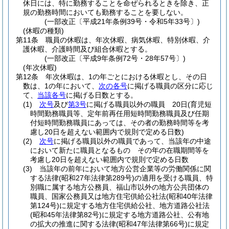
休日には、特に勤務することを命ぜられるときを除き、正
規の勤務時間においても勤務することを要しない。
(一部改正〔平成21年条例39号・令和5年33号〕)
(休暇の種類)
第11条
職員の休暇は、年次休暇、病気休暇、特別休暇、介
護休暇、介護時間及び組合休暇とする。
(一部改正〔平成9年条例72号・28年57号〕)
(年次休暇)
第12条
年次休暇は、1の年ごとにおける休暇とし、その日
数は、1の年において、
次の各号
に掲げる職員の区分に応じ
て、
当該各号
に掲げる日数とする。
(1)
次号
及び
第3号
に掲げる職員以外の職員 20日
(育児短
時間勤務職員等、定年前再任用短時間勤務職員及び任期
付短時間勤務職員にあっては、その者の勤務時間等を考
慮し20日を超えない範囲内で規則で定める日数)
(2)
次号
に掲げる職員以外の職員であって、当該年の中途
において新たに職員となるもの その年の在職期間等を
考慮し20日を超えない範囲内で規則で定める日数
(3)
当該年の前年において地方公営企業等の労働関係に関
する法律
(昭和27年法律第289号)
の適用を受ける職員、特
別職に属する地方公務員、福山市以外の地方公共団体の
職員、国家公務員又は地方住宅供給公社法
(昭和40年法律
第124号)
に規定する地方住宅供給公社、地方道路公社法
(昭和45年法律第82号)
に規定する地方道路公社、公有地
の拡大の推進に関する法律
(昭和47年法律第66号)
に規定