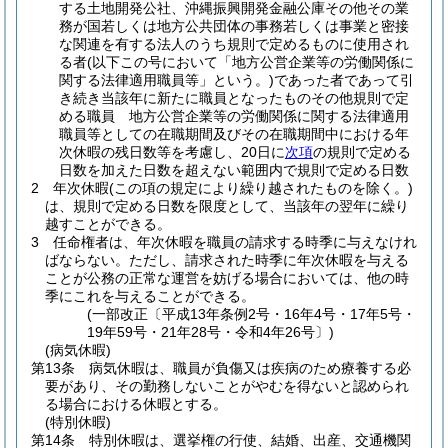
する土地開発公社、沖縄振興開発金融公庫その他その業
務が国若しくは地方公共団体の事務若しくは事業と密接
な関連を有する法人のうち規則で定めるものに使用され
る者
(以下この号において「地方公営企業等の労働関係に
関する法律適用職員等」という。)
であった者であって引
き続き当該年に新たに職員となったものその他規則で定
める職員 地方公営企業等の労働関係に関する法律適用
職員等としての在職期間及びその在職期間中における年
次休暇の残日数等を考慮し、20日に
次項
の規則で定める
日数を加えた日数を超えない範囲内で規則で定める日数
2
年次休暇
(この項の規定により繰り越されたものを除く。)
は、規則で定める日数を限度として、当該年の翌年に繰り
越すことができる。
3
任命権者は、年次休暇を職員の請求する時季に与えなけれ
ばならない。
ただし、請求された時季に年次休暇を与える
ことが公務の正常な運営を妨げる場合においては、他の時
季にこれを与えることができる。
(一部改正〔平成13年条例2号・16年4号・17年5号・
19年59号・21年28号・令和4年26号〕)
(病気休暇)
第13条
病気休暇は、職員が負傷又は疾病のため療養する必
要があり、その勤務しないことがやむを得ないと認められ
る場合における休暇とする。
(特別休暇)
第14条
特別休暇は、選挙権の行使、結婚、出産、交通機関