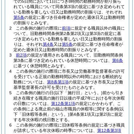
での5日間において1日につき8時間の勤務時間が割り振ら
れている職員について同条第3項の規定に基づき定められて
いる勤務を要しない日又は勤務時間の割振りは、それぞれ
第5条
の規定に基づき任命権者が定めた週休日又は勤務時間
の割振りとみなす。
2
この条例の施行の際現に
前項
に規定する職員以外の職員に
ついて、旧勤務時間条例第2条第2項又は第3項の規定に基
づき定められている勤務を要しない日又は勤務時間の割振
りは、それぞれ
第4条
又は
第5条
の規定に基づき任命権者が
定めた週休日又は勤務時間の割振りとみなす。
3
前2項
の規定が適用される職員について、旧勤務時間条例
第3条に基づき定められている休憩時間については、
第6条
に基づく休憩時間とみなす。
4
この条例の施行の際現に市長又は労働基準監督署長の許可
を受けている正規の勤務時間以外の時間における断続的な
勤務については、
第8条第1項
の規定に基づき市長又は労働
基準監督署長の許可を受けたものとみなす。
5
この条例の施行の日
(以下「施行日」という。)
前から引き
続き在職する職員の施行日以後の平成7年における年次休暇
の日数については、
第12条第1項
の規定にかかわらず、こ
の条例による廃止前の福山市職員の休暇等に関する条例
(以
下「旧休暇等条例」という。)
第4条第1項又は第2項に規定
する年次休暇の残日数とする。
6
この条例の施行の際現に旧休暇等条例の規定に基づき職員
が請求している年次休暇の時季については、
第12条第3項