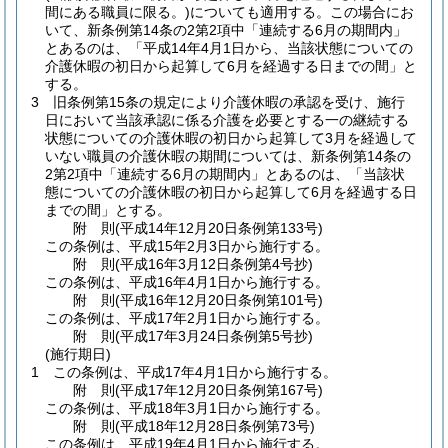
間にある職員に限る。)
についても適用する。
この場合にお
いて、新条例第14条の2第2項中「連続する6月の期間内」
とあるのは、「平成14年4月1日から、当該状態についての
介護休暇の初日から起算して6月を経過する日までの間」と
する。
3
旧条例第15条の規定により介護休暇の承認を受け、施行
日において当該承認に係る介護を必要とする一の継続する
状態についての介護休暇の初日から起算して3月を経過して
いない職員の介護休暇の期間については、新条例第14条の
2第2項中「連続する6月の期間内」とあるのは、「当該状
態についての介護休暇の初日から起算して6月を経過する日
までの間」とする。
附
則
(平成14年12月20日
条例第133号)
この条例は、平成15年2月3日から施行する。
附
則
(平成16年3月12日
条例第4号
抄)
この条例は、平成16年4月1日から施行する。
附
則
(平成16年12月20日
条例第101号)
この条例は、平成17年2月1日から施行する。
附
則
(平成17年3月24日
条例第5号
抄)
(施行期日)
1
この条例は、平成17年4月1日から施行する。
附
則
(平成17年12月20日
条例第167号)
この条例は、平成18年3月1日から施行する。
附
則
(平成18年12月28日
条例第73号)
この条例は、平成19年4月1日から施行する。