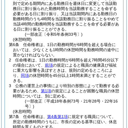
則で定める期間内にある勤務日を週休日に変更して当該勤
務日に割り振られた勤務時間を当該勤務することを命ずる
必要がある日に割り振り、又は当該期間内にある勤務日の
勤務時間のうち4時間を当該勤務日に割り振ることをやめて
当該4時間の勤務時間を当該勤務することを命ずる必要があ
る日に割り振ることができる。
(一部改正〔令和5年条例33号〕)
(休憩時間)
第6条
任命権者は、1日の勤務時間が6時間を超える場合に
おいては、少なくとも1時間の休憩時間を勤務時間の途中に
置かなければならない。
2
任命権者は、1日の勤務時間が6時間を超え7時間45分以下
の場合において、
前項
の規定によると職員の健康及び福祉
に重大な影響を及ぼすときは、規則の定めるところによ
り、
同項
の休憩時間を45分以上1時間未満とすることがで
きる。
3
公務の運営上の事情により特別の形態によって勤務する必
要があるため、
第1項
の規定によることが困難な職員の休憩
時間については、別に定める。
(一部改正〔平成18年条例73号・21年28号・22年16
号〕)
(休息時間)
第7条
任命権者は、
第4条第1項
に規定する職員について、
所定の勤務時間のうちに、市長の定める基準に従い、休息
時間を置くものとする。