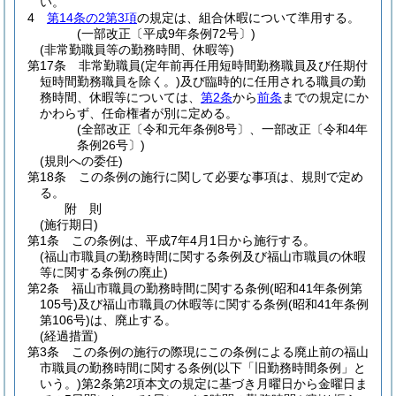
い。
4
第14条の2第3項
の規定は、組合休暇について準用する。
(一部改正〔平成9年条例72号〕)
(非常勤職員等の勤務時間、休暇等)
第17条
非常勤職員
(定年前再任用短時間勤務職員及び任期付
短時間勤務職員を除く。)
及び臨時的に任用される職員の勤
務時間、休暇等については、
第2条
から
前条
までの規定にか
かわらず、任命権者が別に定める。
(全部改正〔令和元年条例8号〕、一部改正〔令和4年
条例26号〕)
(規則への委任)
第18条
この条例の施行に関して必要な事項は、規則で定め
る。
附
則
(施行期日)
第1条
この条例は、平成7年4月1日から施行する。
(福山市職員の勤務時間に関する条例及び福山市職員の休暇
等に関する条例の廃止)
第2条
福山市職員の勤務時間に関する条例
(昭和41年条例第
105号)
及び福山市職員の休暇等に関する条例
(昭和41年条例
第106号)
は、廃止する。
(経過措置)
第3条
この条例の施行の際現にこの条例による廃止前の福山
市職員の勤務時間に関する条例
(以下「旧勤務時間条例」と
いう。)
第2条第2項本文の規定に基づき月曜日から金曜日ま