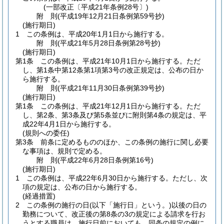
(一部改正〔平成21年条例28号〕)
附
則
(平成19年12月21日
条例第59号
抄)
(施行期日)
1
この条例は、平成20年1月1日から施行する。
附
則
(平成21年5月28日
条例第28号
抄)
(施行期日)
第1条
この条例は、平成21年10月1日から施行する。
ただ
し、第1条中第12条第1項第3号の改正規定は、公布の日か
ら施行する。
附
則
(平成21年11月30日
条例第39号
抄)
(施行期日)
第1条
この条例は、平成21年12月1日から施行する。
ただ
し、第2条、第3条及び第5条並びに附則第4条の規定は、平
成22年4月1日から施行する。
(規則への委任)
第3条
前条に定めるもののほか、この条例の施行に関し必要
な事項は、規則で定める。
附
則
(平成22年6月28日
条例第16号)
(施行期日)
1
この条例は、平成22年6月30日から施行する。
ただし、次
項の規定は、公布の日から施行する。
(経過措置)
2
この条例の施行の日
(以下「施行日」という。)
以後の日の
勤務について、改正後の第8条の3の規定による請求を行お
うとする職員は、施行日前においても、同条の規定の例に