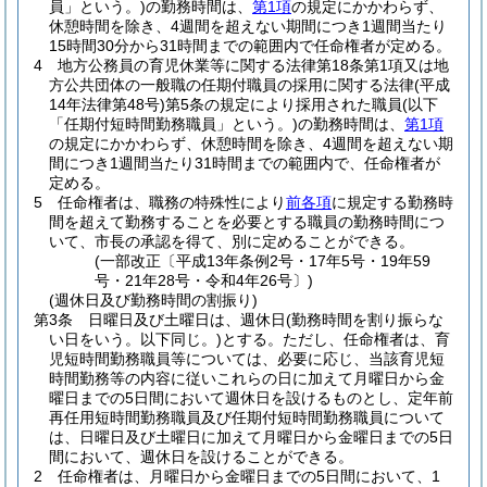
員」という。)
の勤務時間は、
第1項
の規定にかかわらず、
休憩時間を除き、4週間を超えない期間につき1週間当たり
15時間30分から31時間までの範囲内で任命権者が定める。
4
地方公務員の育児休業等に関する法律第18条第1項又は地
方公共団体の一般職の任期付職員の採用に関する法律
(平成
14年法律第48号)
第5条の規定により採用された職員
(以下
「任期付短時間勤務職員」という。)
の勤務時間は、
第1項
の規定にかかわらず、休憩時間を除き、4週間を超えない期
間につき1週間当たり31時間までの範囲内で、任命権者が
定める。
5
任命権者は、職務の特殊性により
前各項
に規定する勤務時
間を超えて勤務することを必要とする職員の勤務時間につ
いて、市長の承認を得て、別に定めることができる。
(一部改正〔平成13年条例2号・17年5号・19年59
号・21年28号・令和4年26号〕)
(週休日及び勤務時間の割振り)
第3条
日曜日及び土曜日は、週休日
(勤務時間を割り振らな
い日をいう。以下同じ。)
とする。
ただし、任命権者は、育
児短時間勤務職員等については、必要に応じ、当該育児短
時間勤務等の内容に従いこれらの日に加えて月曜日から金
曜日までの5日間において週休日を設けるものとし、定年前
再任用短時間勤務職員及び任期付短時間勤務職員について
は、日曜日及び土曜日に加えて月曜日から金曜日までの5日
間において、週休日を設けることができる。
2
任命権者は、月曜日から金曜日までの5日間において、1