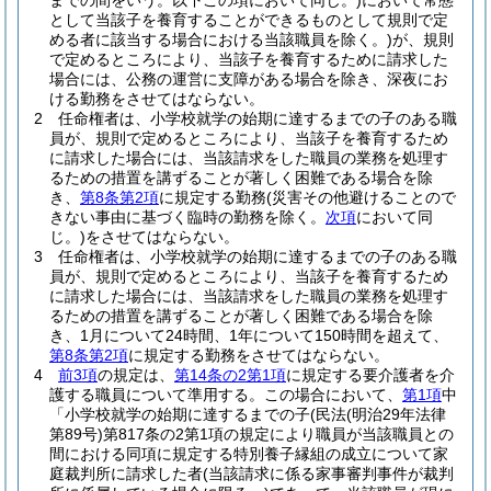
までの間をいう。以下この項において同じ。)
において常態
として当該子を養育することができるものとして規則で定
める者に該当する場合における当該職員を除く。)
が、規則
で定めるところにより、当該子を養育するために請求した
場合には、公務の運営に支障がある場合を除き、深夜にお
ける勤務をさせてはならない。
2
任命権者は、小学校就学の始期に達するまでの子のある職
員が、規則で定めるところにより、当該子を養育するため
に請求した場合には、当該請求をした職員の業務を処理す
るための措置を講ずることが著しく困難である場合を除
き、
第8条第2項
に規定する勤務
(災害その他避けることので
きない事由に基づく臨時の勤務を除く。
次項
において同
じ。)
をさせてはならない。
3
任命権者は、小学校就学の始期に達するまでの子のある職
員が、規則で定めるところにより、当該子を養育するため
に請求した場合には、当該請求をした職員の業務を処理す
るための措置を講ずることが著しく困難である場合を除
き、1月について24時間、1年について150時間を超えて、
第8条第2項
に規定する勤務をさせてはならない。
4
前3項
の規定は、
第14条の2第1項
に規定する要介護者を介
護する職員について準用する。
この場合において、
第1項
中
「小学校就学の始期に達するまでの子
(民法
(明治29年法律
第89号)
第817条の2第1項の規定により職員が当該職員との
間における同項に規定する特別養子縁組の成立について家
庭裁判所に請求した者
(当該請求に係る家事審判事件が裁判