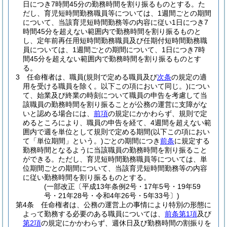
日につき7時間45分の勤務時間を割り振るものとする。
た
だし、育児短時間勤務職員等については、1週間ごとの期間
について、当該育児短時間勤務等の内容に従い1日につき7
時間45分を超えない範囲内で勤務時間を割り振るものと
し、定年前再任用短時間勤務職員及び任期付短時間勤務職
員については、1週間ごとの期間について、1日につき7時
間45分を超えない範囲内で勤務時間を割り振るものとす
る。
3
任命権者は、職員
(規則で定める職員及び
次条
の規定の適
用を受ける職員を除く。以下この項において同じ。)
につい
て、始業及び終業の時刻について職員の申告を考慮して当
該職員の勤務時間を割り振ることが公務の運営に支障がな
いと認める場合には、
前項
の規定にかかわらず、規則で定
めるところにより、職員の申告を経て、4週間を超えない範
囲内で週を単位として規則で定める期間
(以下この項におい
て「単位期間」という。)
ごとの期間につき
前条
に規定する
勤務時間となるように当該職員の勤務時間を割り振ること
ができる。
ただし、育児短時間勤務職員等については、単
位期間ごとの期間について、当該育児短時間勤務等の内容
に従い勤務時間を割り振るものとする。
(一部改正〔平成13年条例2号・17年5号・19年59
号・21年28号・令和4年26号・5年33号〕)
第4条
任命権者は、公務の運営上の事情により特別の形態に
よって勤務する必要のある職員については、
前条第1項
及び
第2項
の規定にかかわらず、週休日及び勤務時間の割振りを