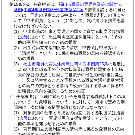
第15条の2
任命権者は、
福山市職員の育児休業等に関する
条例
(平成4年条例第3号)
第25条第1項
の措置を講ずるに当た
っては、
同条
の規定による申出をした職員
(以下この項にお
いて「申出職員」という。)
に対して、次に掲げる措置を講
じなければならない。
(1)
申出職員の仕事と育児との両立に資する制度又は措置
(
次号
において「出生時両立支援制度等」という。)
その
他の事項を知らせるための措置
(2)
出生時両立支援制度等の請求、申告又は申出
(以下
「請求等」という。)
に係る申出職員の意向を確認するた
めの措置
(3)
福山市職員の育児休業等に関する条例第25条
の規定に
よる申出に係る子の心身の状況又は育児に関する申出職
員の家庭の状況に起因して当該子の出生の日以後に発生
し、又は発生することが予想される職業生活と家庭生活
との両立の支障となる事情の改善に資する事項に係る申
出職員の意向を確認するための措置
2
任命権者は、3歳に満たない子を養育する職員
(以下この項
において「対象職員」という。)
に対して、規則で定める期
間内に、次に掲げる措置を講じなければならない。
(1)
対象職員の仕事と育児との両立に資する制度又は措置
(
次号
において「育児期両立支援制度等」という。)
その
他の事項を知らせるための措置
(2)
育児期両立支援制度等の請求等に係る対象職員の意向
を確認するための措置