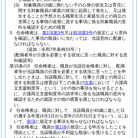
(3)
対象職員の3歳に満たない子の心身の状況又は育児に
関する対象職員の家庭の状況に起因して発生し、又は発
生することが予想される職業生活と家庭生活との両立の
支障となる事情の改善に資する事項に係る対象職員の意
向を確認するための措置
3
任命権者は、
第1項第3号
又は
前項第3号
の規定により意向
を確認した事項の取扱いに当たっては、当該意向に配慮し
なければならない。
(追加〔令和7年条例33号〕)
(配偶者等が介護を必要とする状況に至った職員に対する意
向確認等)
第15条の3
任命権者は、職員が当該任命権者に対し、配偶
者等が当該職員の介護を必要とする状況に至ったことを申
し出たときは、当該職員に対して、仕事と介護との両立に
資する制度又は措置
(以下この条及び
次条
において「介護両
立支援制度等」という。)
その他の事項を知らせるととも
に、介護両立支援制度等の請求等に係る当該職員の意向を
確認するための面談その他の措置を講じなければならな
い。
2
任命権者は、職員に対して、当該職員が40歳に達した日
の属する年度
(4月1日から翌年の3月31日までをいう。)
にお
いて、
前項
に規定する事項を知らせなければならない。
3
任命権者は、職員が
第1項
の規定による申出をしたことを
理由として、当該職員が不利益な取扱いを受けることがな