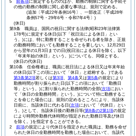
5
前各項
に規定するもののほか、勤務の制限に関する手続そ
の他の勤務の制限に関し必要な事項は、規則で定める。
(追加〔平成22年条例16号〕、一部改正〔平成28年
条例57号・29年6号・令和7年4号〕)
(休日)
第9条
職員は、国民の祝日に関する法律
(昭和23年法律第
178号)
に規定する休日
(以下「祝日法による休日」とい
う。)
には、特に勤務することを命ぜられる者を除き、正規
の勤務時間においても勤務することを要しない。
12月29日
から翌年の1月3日までの日
(祝日法による休日を除く。以下
「年末年始の休日」という。)
についても、同様とする。
(休日の代休日)
第10条
任命権者は、職員に祝日法による休日又は年末年始
の休日
(以下この項において「休日」と総称する。)
である
第3条第2項
若しくは
第3項
、
第4条
又は
第5条
の規定により
勤務時間が割り振られた日
(以下この項において「勤務日
等」という。)
に割り振られた勤務時間の全部
(
次項
におい
て「休日の全勤務時間」という。)
について特に勤務するこ
とを命じた場合には、規則の定めるところにより、当該休
日前に、当該休日に代わる日
(
次項
において「代休日」とい
う。)
として、当該休日後の勤務日等
(
第8条の2第1項
の規定
により時間外勤務代休時間が指定された勤務日等及び休日
を除く。)
を指定することができる。
2
前項
の規定により代休日を指定された職員は、勤務を命ぜ
られた休日の全勤務時間を勤務した場合において、当該代