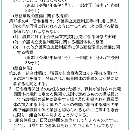
いようにしなければならない。
(追加〔令和7年条例4号〕、一部改正〔令和7年条例
33号〕)
(勤務環境の整備に関する措置)
第15条の4
任命権者は、介護両立支援制度等の利用に係る
請求等が円滑に行われるようにするため、次に掲げる措置
を講じなければならない。
(1)
職員に対する介護両立支援制度等に係る研修の実施
(2)
介護両立支援制度等に関する相談体制の整備
(3)
その他介護両立支援制度等に係る勤務環境の整備に関
する措置
(追加〔令和7年条例4号〕、一部改正〔令和7年条例
33号〕)
(組合休暇)
第16条
組合休暇は、職員が任命権者又はその委任を受けた
者の許可を得て、登録された職員団体の業務又は活動に従
事する期間とする。
2
任命権者又はその委任を受けた者は、職員が登録された職
員団体の規約に定める機関で規則で定めるものの構成員と
して当該機関の業務に従事する場合及び登録された職員団
体の加入する上部団体のこれらの機関に相当する機関の業
務で当該職員団体の業務と認められるものに従事する場合
に限り、組合休暇を与えることができる。
3
組合休暇は、日又は時間を単位として与えるものとする。
ただし、1暦年につき30日を超えて与えることはできな