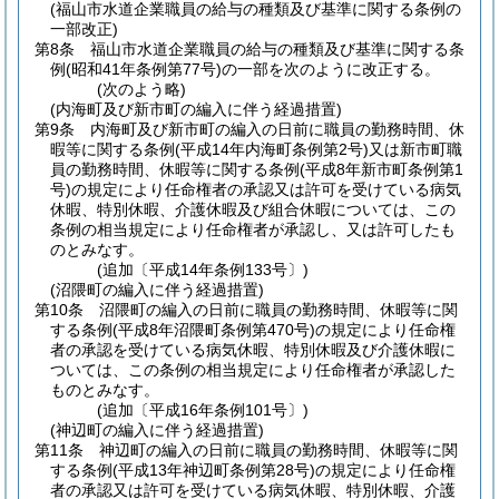
(福山市水道企業職員の給与の種類及び基準に関する条例の
一部改正)
第8条
福山市水道企業職員の給与の種類及び基準に関する条
例
(昭和41年条例第77号)
の一部を次のように改正する。
(次のよう略)
(内海町及び新市町の編入に伴う経過措置)
第9条
内海町及び新市町の編入の日前に職員の勤務時間、休
暇等に関する条例
(平成14年内海町条例第2号)
又は新市町職
員の勤務時間、休暇等に関する条例
(平成8年新市町条例第1
号)
の規定により任命権者の承認又は許可を受けている病気
休暇、特別休暇、介護休暇及び組合休暇については、この
条例の相当規定により任命権者が承認し、又は許可したも
のとみなす。
(追加〔平成14年条例133号〕)
(沼隈町の編入に伴う経過措置)
第10条
沼隈町の編入の日前に職員の勤務時間、休暇等に関
する条例
(平成8年沼隈町条例第470号)
の規定により任命権
者の承認を受けている病気休暇、特別休暇及び介護休暇に
ついては、この条例の相当規定により任命権者が承認した
ものとみなす。
(追加〔平成16年条例101号〕)
(神辺町の編入に伴う経過措置)
第11条
神辺町の編入の日前に職員の勤務時間、休暇等に関
する条例
(平成13年神辺町条例第28号)
の規定により任命権
者の承認又は許可を受けている病気休暇、特別休暇、介護