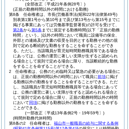
(全部改正〔平成21年条例28号〕)
(正規の勤務時間以外の時間における勤務)
第8条
任命権者は、市長
(労働基準法
(昭和22年法律第49号)
別表第1第1号から第10号まで及び第13号から第15号までに
掲げる事業にあっては労働基準監督署長)
の許可を受けて、
第2条
から
第5条
までに規定する勤務時間
(以下「正規の勤務
時間」という。)
以外の時間において職員に設備等の保全、
外部との連絡及び文書の収受を目的とする勤務その他の規
則で定める断続的な勤務をすることを命ずることができ
る。
ただし、当該職員が育児短時間勤務職員等である場合
にあっては、公務の運営に著しい支障が生ずると認められ
る場合として規則で定める場合に限り、当該断続的な勤務
をすることを命ずることができる。
2
任命権者は、公務のため臨時又は緊急の必要がある場合に
は、正規の勤務時間以外の時間において職員に
前項
に掲げ
る勤務以外の勤務をすることを命ずることができる。
ただ
し、当該職員が育児短時間勤務職員等である場合にあって
は、公務の運営に著しい支障が生ずると認められる場合と
して規則で定める場合に限り、正規の勤務時間以外の時間
において
同項
に掲げる勤務以外の勤務をすることを命ずる
ことができる。
(一部改正〔平成13年条例2号・19年59号〕)
(時間外勤務代休時間)
第8条の2
任命権者は、
福山市一般職員の給与に関する条例
(昭和41年条例第115号)
第17条第4項
の規定により時間外勤