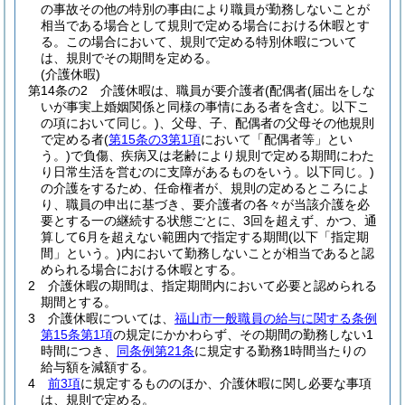
の事故その他の特別の事由により職員が勤務しないことが
相当である場合として規則で定める場合における休暇とす
る。
この場合において、規則で定める特別休暇について
は、規則でその期間を定める。
(介護休暇)
第14条の2
介護休暇は、職員が要介護者
(配偶者
(届出をしな
いが事実上婚姻関係と同様の事情にある者を含む。以下こ
の項において同じ。)
、父母、子、配偶者の父母その他規則
で定める者
(
第15条の3第1項
において「配偶者等」とい
う。)
で負傷、疾病又は老齢により規則で定める期間にわた
り日常生活を営むのに支障があるものをいう。以下同じ。)
の介護をするため、任命権者が、規則の定めるところによ
り、職員の申出に基づき、要介護者の各々が当該介護を必
要とする一の継続する状態ごとに、3回を超えず、かつ、通
算して6月を超えない範囲内で指定する期間
(以下「指定期
間」という。)
内において勤務しないことが相当であると認
められる場合における休暇とする。
2
介護休暇の期間は、指定期間内において必要と認められる
期間とする。
3
介護休暇については、
福山市一般職員の給与に関する条例
第15条第1項
の規定にかかわらず、その期間の勤務しない1
時間につき、
同条例第21条
に規定する勤務1時間当たりの
給与額を減額する。
4
前3項
に規定するもののほか、介護休暇に関し必要な事項
は、規則で定める。