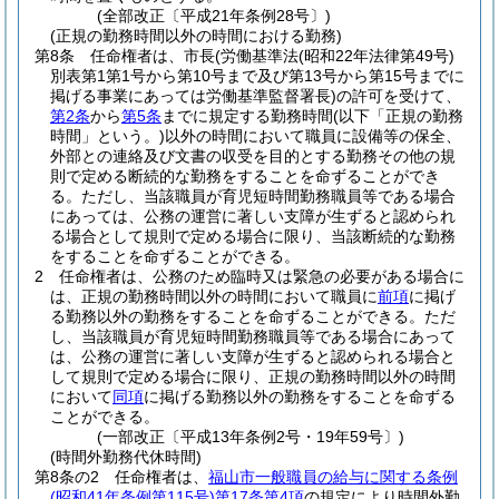
(全部改正〔平成21年条例28号〕)
(正規の勤務時間以外の時間における勤務)
第8条
任命権者は、市長
(労働基準法
(昭和22年法律第49号)
別表第1第1号から第10号まで及び第13号から第15号までに
掲げる事業にあっては労働基準監督署長)
の許可を受けて、
第2条
から
第5条
までに規定する勤務時間
(以下「正規の勤務
時間」という。)
以外の時間において職員に設備等の保全、
外部との連絡及び文書の収受を目的とする勤務その他の規
則で定める断続的な勤務をすることを命ずることができ
る。
ただし、当該職員が育児短時間勤務職員等である場合
にあっては、公務の運営に著しい支障が生ずると認められ
る場合として規則で定める場合に限り、当該断続的な勤務
をすることを命ずることができる。
2
任命権者は、公務のため臨時又は緊急の必要がある場合に
は、正規の勤務時間以外の時間において職員に
前項
に掲げ
る勤務以外の勤務をすることを命ずることができる。
ただ
し、当該職員が育児短時間勤務職員等である場合にあって
は、公務の運営に著しい支障が生ずると認められる場合と
して規則で定める場合に限り、正規の勤務時間以外の時間
において
同項
に掲げる勤務以外の勤務をすることを命ずる
ことができる。
(一部改正〔平成13年条例2号・19年59号〕)
(時間外勤務代休時間)
第8条の2
任命権者は、
福山市一般職員の給与に関する条例
(昭和41年条例第115号)
第17条第4項
の規定により時間外勤