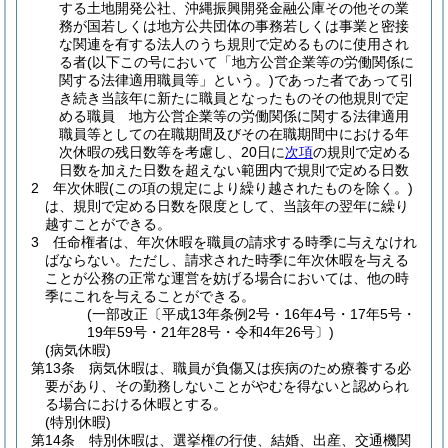
する土地開発公社、沖縄振興開発金融公庫その他その業
務が国若しくは地方公共団体の事務若しくは事業と密接
な関連を有する法人のうち規則で定めるものに使用され
る者
(以下この号において「地方公営企業等の労働関係に
関する法律適用職員等」という。)
であった者であって引
き続き当該年に新たに職員となったものその他規則で定
める職員 地方公営企業等の労働関係に関する法律適用
職員等としての在職期間及びその在職期間中における年
次休暇の残日数等を考慮し、20日に
次項
の規則で定める
日数を加えた日数を超えない範囲内で規則で定める日数
2
年次休暇
(この項の規定により繰り越されたものを除く。)
は、規則で定める日数を限度として、当該年の翌年に繰り
越すことができる。
3
任命権者は、年次休暇を職員の請求する時季に与えなけれ
ばならない。
ただし、請求された時季に年次休暇を与える
ことが公務の正常な運営を妨げる場合においては、他の時
季にこれを与えることができる。
(一部改正〔平成13年条例2号・16年4号・17年5号・
19年59号・21年28号・令和4年26号〕)
(病気休暇)
第13条
病気休暇は、職員が負傷又は疾病のため療養する必
要があり、その勤務しないことがやむを得ないと認められ
る場合における休暇とする。
(特別休暇)
第14条
特別休暇は、選挙権の行使、結婚、出産、交通機関