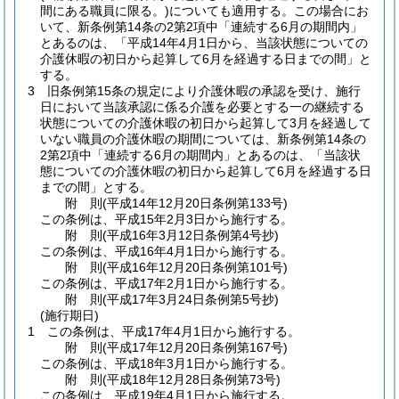
間にある職員に限る。)
についても適用する。
この場合にお
いて、新条例第14条の2第2項中「連続する6月の期間内」
とあるのは、「平成14年4月1日から、当該状態についての
介護休暇の初日から起算して6月を経過する日までの間」と
する。
3
旧条例第15条の規定により介護休暇の承認を受け、施行
日において当該承認に係る介護を必要とする一の継続する
状態についての介護休暇の初日から起算して3月を経過して
いない職員の介護休暇の期間については、新条例第14条の
2第2項中「連続する6月の期間内」とあるのは、「当該状
態についての介護休暇の初日から起算して6月を経過する日
までの間」とする。
附
則
(平成14年12月20日
条例第133号)
この条例は、平成15年2月3日から施行する。
附
則
(平成16年3月12日
条例第4号
抄)
この条例は、平成16年4月1日から施行する。
附
則
(平成16年12月20日
条例第101号)
この条例は、平成17年2月1日から施行する。
附
則
(平成17年3月24日
条例第5号
抄)
(施行期日)
1
この条例は、平成17年4月1日から施行する。
附
則
(平成17年12月20日
条例第167号)
この条例は、平成18年3月1日から施行する。
附
則
(平成18年12月28日
条例第73号)
この条例は、平成19年4月1日から施行する。