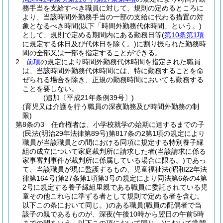
務手当を支給すべき職員に対して、規則の定めるところに
より、当該時間外勤務手当の一部の支給に代わる措置の対
象となるべき時間
(以下「時間外勤務代休時間」という。)
として、規則で定める期間内にある勤務日等
(
第10条第1項
に規定する休日及び代休日を除く。)
に割り振られた勤務時
間の全部又は一部を指定することができる。
2
前項
の規定により時間外勤務代休時間を指定された職員
は、当該時間外勤務代休時間には、特に勤務することを命
ぜられる場合を除き、正規の勤務時間においても勤務する
ことを要しない。
(追加〔平成21年条例39号〕)
(育児又は介護を行う職員の深夜勤務及び時間外勤務の制
限)
第8条の3
任命権者は、小学校就学の始期に達するまでの子
(民法
(明治29年法律第89号)
第817条の2第1項の規定により
職員が当該職員との間における同項に規定する特別養子縁
組の成立について家庭裁判所に請求した者
(当該請求に係る
家事審判事件が裁判所に係属している場合に限る。)
であっ
て、当該職員が現に監護するもの、児童福祉法
(昭和22年法
律第164号)
第27条第1項第3号の規定により同法第6条の4第
2号に規定する養子縁組里親である職員に委託されている児
童その他これらに準ずる者として規則で定める者を含む。
以下この条において同じ。)
のある職員
(職員の配偶者で当
該子の親であるものが、深夜
(午後10時から翌日の午前5時