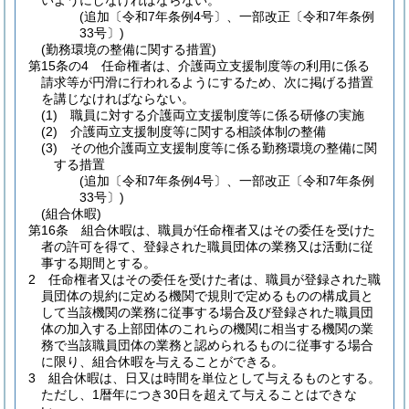
いようにしなければならない。
(追加〔令和7年条例4号〕、一部改正〔令和7年条例
33号〕)
(勤務環境の整備に関する措置)
第15条の4
任命権者は、介護両立支援制度等の利用に係る
請求等が円滑に行われるようにするため、次に掲げる措置
を講じなければならない。
(1)
職員に対する介護両立支援制度等に係る研修の実施
(2)
介護両立支援制度等に関する相談体制の整備
(3)
その他介護両立支援制度等に係る勤務環境の整備に関
する措置
(追加〔令和7年条例4号〕、一部改正〔令和7年条例
33号〕)
(組合休暇)
第16条
組合休暇は、職員が任命権者又はその委任を受けた
者の許可を得て、登録された職員団体の業務又は活動に従
事する期間とする。
2
任命権者又はその委任を受けた者は、職員が登録された職
員団体の規約に定める機関で規則で定めるものの構成員と
して当該機関の業務に従事する場合及び登録された職員団
体の加入する上部団体のこれらの機関に相当する機関の業
務で当該職員団体の業務と認められるものに従事する場合
に限り、組合休暇を与えることができる。
3
組合休暇は、日又は時間を単位として与えるものとする。
ただし、1暦年につき30日を超えて与えることはできな