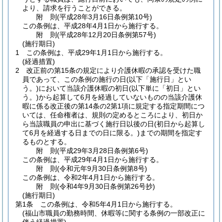
より、請求を行うことができる。
附
則
(平成28年3月16日
条例第10号)
この条例は、平成28年4月1日から施行する。
附
則
(平成28年12月20日
条例第57号)
(施行期日)
1
この条例は、平成29年1月1日から施行する。
(経過措置)
2
改正前の第15条の規定により介護休暇の承認を受けた職
員であって、この条例の施行の日
(以下「施行日」とい
う。)
において当該介護休暇の初日
(以下単に「初日」とい
う。)
から起算して6月を経過していないものの当該介護休
暇に係る改正後の第14条の2第1項に規定する指定期間につ
いては、任命権者は、規則の定めるところにより、初日か
ら当該職員の申出に基づく施行日以後の日
(初日から起算し
て6月を経過する日までの日に限る。)
までの期間を指定す
るものとする。
附
則
(平成29年3月28日
条例第6号)
この条例は、平成29年4月1日から施行する。
附
則
(令和元年9月30日
条例第8号)
この条例は、令和2年4月1日から施行する。
附
則
(令和4年9月30日
条例第26号抄)
(施行期日)
第1条
この条例は、令和5年4月1日から施行する。
(福山市職員の勤務時間、休暇等に関する条例の一部改正に