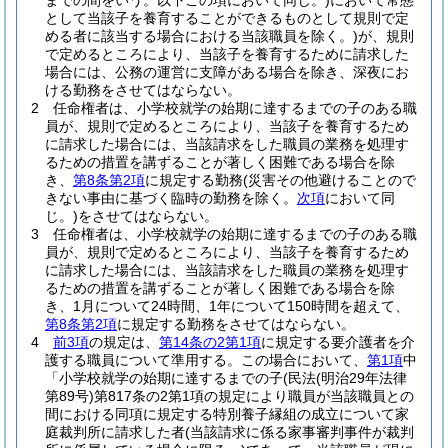
までの間をいう。以下この項において同じ。)
において常態
として当該子を養育することができるものとして規則で定
める者に該当する場合における当該職員を除く。)
が、規則
で定めるところにより、当該子を養育するために請求した
場合には、公務の運営に支障がある場合を除き、深夜にお
ける勤務をさせてはならない。
2
任命権者は、小学校就学の始期に達するまでの子のある職
員が、規則で定めるところにより、当該子を養育するため
に請求した場合には、当該請求をした職員の業務を処理す
るための措置を講ずることが著しく困難である場合を除
き、
第8条第2項
に規定する勤務
(災害その他避けることので
きない事由に基づく臨時の勤務を除く。
次項
において同
じ。)
をさせてはならない。
3
任命権者は、小学校就学の始期に達するまでの子のある職
員が、規則で定めるところにより、当該子を養育するため
に請求した場合には、当該請求をした職員の業務を処理す
るための措置を講ずることが著しく困難である場合を除
き、1月について24時間、1年について150時間を超えて、
第8条第2項
に規定する勤務をさせてはならない。
4
前3項
の規定は、
第14条の2第1項
に規定する要介護者を介
護する職員について準用する。
この場合において、
第1項
中
「小学校就学の始期に達するまでの子
(民法
(明治29年法律
第89号)
第817条の2第1項の規定により職員が当該職員との
間における同項に規定する特別養子縁組の成立について家
庭裁判所に請求した者
(当該請求に係る家事審判事件が裁判