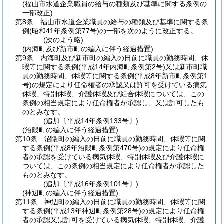
(福山市水道企業職員の給与の種類及び基準に関する条例の
一部改正)
第8条
福山市水道企業職員の給与の種類及び基準に関する条
例
(昭和41年条例第77号)
の一部を次のように改正する。
(次のよう略)
(内海町及び新市町の編入に伴う経過措置)
第9条
内海町及び新市町の編入の日前に職員の勤務時間、休
暇等に関する条例
(平成14年内海町条例第2号)
又は新市町職
員の勤務時間、休暇等に関する条例
(平成8年新市町条例第1
号)
の規定により任命権者の承認又は許可を受けている病気
休暇、特別休暇、介護休暇及び組合休暇については、この
条例の相当規定により任命権者が承認し、又は許可したも
のとみなす。
(追加〔平成14年条例133号〕)
(沼隈町の編入に伴う経過措置)
第10条
沼隈町の編入の日前に職員の勤務時間、休暇等に関
する条例
(平成8年沼隈町条例第470号)
の規定により任命権
者の承認を受けている病気休暇、特別休暇及び介護休暇に
ついては、この条例の相当規定により任命権者が承認した
ものとみなす。
(追加〔平成16年条例101号〕)
(神辺町の編入に伴う経過措置)
第11条
神辺町の編入の日前に職員の勤務時間、休暇等に関
する条例
(平成13年神辺町条例第28号)
の規定により任命権
者の承認又は許可を受けている病気休暇、特別休暇、介護