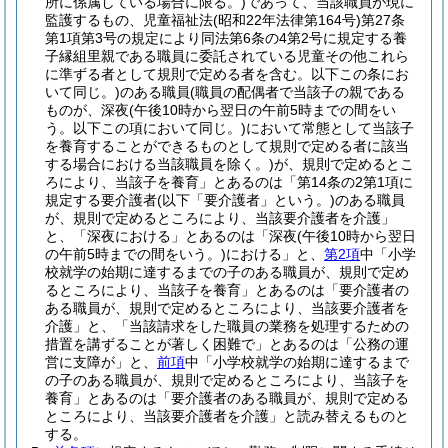
所に係属している場合に限る。)
であって、当該職員が現に
監護するもの、児童福祉法
(昭和22年法律第164号)
第27条
第1項第3号の規定により同法第6条の4第2号に規定する養
子縁組里親である職員に委託されている児童その他これら
に準ずる者として規則で定める者を含む。以下この条にお
いて同じ。)
のある職員
(職員の配偶者で当該子の親である
ものが、深夜
(午後10時から翌日の午前5時までの間をい
う。以下この項において同じ。)
において常態として当該子
を養育することができるものとして規則で定める者に該当
する場合における当該職員を除く。)
が、規則で定めるとこ
ろにより、当該子を養育」とあるのは「第14条の2第1項に
規定する要介護者
(以下「要介護者」という。)
のある職員
が、規則で定めるところにより、当該要介護者を介護」
と、「深夜における」とあるのは「深夜
(午後10時から翌日
の午前5時までの間をいう。)
における」と、
第2項
中「小学
校就学の始期に達するまでの子のある職員が、規則で定め
るところにより、当該子を養育」とあるのは「要介護者の
ある職員が、規則で定めるところにより、当該要介護者を
介護」と、「当該請求をした職員の業務を処理するための
措置を講ずることが著しく困難で」とあるのは「公務の運
営に支障が」と、
前項
中「小学校就学の始期に達するまで
の子のある職員が、規則で定めるところにより、当該子を
養育」とあるのは「要介護者のある職員が、規則で定める
ところにより、当該要介護者を介護」と読み替えるものと
する。