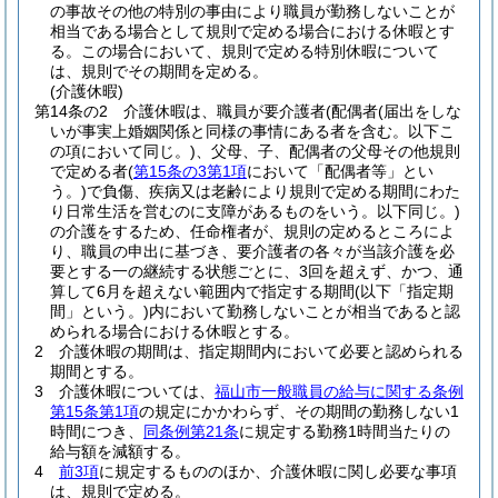
の事故その他の特別の事由により職員が勤務しないことが
相当である場合として規則で定める場合における休暇とす
る。
この場合において、規則で定める特別休暇について
は、規則でその期間を定める。
(介護休暇)
第14条の2
介護休暇は、職員が要介護者
(配偶者
(届出をしな
いが事実上婚姻関係と同様の事情にある者を含む。以下こ
の項において同じ。)
、父母、子、配偶者の父母その他規則
で定める者
(
第15条の3第1項
において「配偶者等」とい
う。)
で負傷、疾病又は老齢により規則で定める期間にわた
り日常生活を営むのに支障があるものをいう。以下同じ。)
の介護をするため、任命権者が、規則の定めるところによ
り、職員の申出に基づき、要介護者の各々が当該介護を必
要とする一の継続する状態ごとに、3回を超えず、かつ、通
算して6月を超えない範囲内で指定する期間
(以下「指定期
間」という。)
内において勤務しないことが相当であると認
められる場合における休暇とする。
2
介護休暇の期間は、指定期間内において必要と認められる
期間とする。
3
介護休暇については、
福山市一般職員の給与に関する条例
第15条第1項
の規定にかかわらず、その期間の勤務しない1
時間につき、
同条例第21条
に規定する勤務1時間当たりの
給与額を減額する。
4
前3項
に規定するもののほか、介護休暇に関し必要な事項
は、規則で定める。