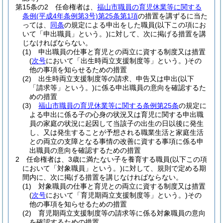
第15条の2
任命権者は、
福山市職員の育児休業等に関する
条例
(平成4年条例第3号)
第25条第1項
の措置を講ずるに当た
っては、
同条
の規定による申出をした職員
(以下この項にお
いて「申出職員」という。)
に対して、次に掲げる措置を講
じなければならない。
(1)
申出職員の仕事と育児との両立に資する制度又は措置
(
次号
において「出生時両立支援制度等」という。)
その
他の事項を知らせるための措置
(2)
出生時両立支援制度等の請求、申告又は申出
(以下
「請求等」という。)
に係る申出職員の意向を確認するた
めの措置
(3)
福山市職員の育児休業等に関する条例第25条
の規定に
よる申出に係る子の心身の状況又は育児に関する申出職
員の家庭の状況に起因して当該子の出生の日以後に発生
し、又は発生することが予想される職業生活と家庭生活
との両立の支障となる事情の改善に資する事項に係る申
出職員の意向を確認するための措置
2
任命権者は、3歳に満たない子を養育する職員
(以下この項
において「対象職員」という。)
に対して、規則で定める期
間内に、次に掲げる措置を講じなければならない。
(1)
対象職員の仕事と育児との両立に資する制度又は措置
(
次号
において「育児期両立支援制度等」という。)
その
他の事項を知らせるための措置
(2)
育児期両立支援制度等の請求等に係る対象職員の意向
を確認するための措置