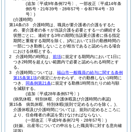
(追加〔平成9年条例72号〕、一部改正〔平成14年条
例5号・21年39号・28年57号・令和7年4号・33
号〕)
(介護時間)
第14条の3
介護時間は、職員が要介護者の介護をするた
め、要介護者の各々が当該介護を必要とする一の継続する
状態ごとに、連続する3年の期間
(当該要介護者に係る指定
期間と重複する期間を除く。)
内において1日の勤務時間の
一部につき勤務しないことが相当であると認められる場合
における休暇とする。
2
介護時間の時間は、
前項
に規定する期間内において1日に
つき2時間を超えない範囲内で必要と認められる時間とす
る。
3
介護時間については、
福山市一般職員の給与に関する条例
第15条第1項
の規定にかかわらず、その勤務しない1時間に
つき、
同条例第21条
に規定する勤務1時間当たりの給与額
を減額する。
(追加〔平成28年条例57号〕)
(病気休暇、特別休暇、介護休暇及び介護時間の承認)
第15条
病気休暇、特別休暇
(規則で定めるものを除く。)
、
介護休暇及び介護時間については、規則の定めるところに
より、任命権者の承認を受けなければならない。
(一部改正〔平成9年条例72号・28年57号〕)
(妊娠、出産等についての申出をした職員等に対する意向確
認等)