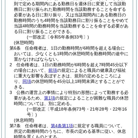
則で定める期間内にある勤務日を週休日に変更して当該勤
務日に割り振られた勤務時間を当該勤務することを命ずる
必要がある日に割り振り、又は当該期間内にある勤務日の
勤務時間のうち4時間を当該勤務日に割り振ることをやめて
当該4時間の勤務時間を当該勤務することを命ずる必要があ
る日に割り振ることができる。
(一部改正〔令和5年条例33号〕)
(休憩時間)
第6条
任命権者は、1日の勤務時間が6時間を超える場合に
おいては、少なくとも1時間の休憩時間を勤務時間の途中に
置かなければならない。
2
任命権者は、1日の勤務時間が6時間を超え7時間45分以下
の場合において、
前項
の規定によると職員の健康及び福祉
に重大な影響を及ぼすときは、規則の定めるところによ
り、
同項
の休憩時間を45分以上1時間未満とすることがで
きる。
3
公務の運営上の事情により特別の形態によって勤務する必
要があるため、
第1項
の規定によることが困難な職員の休憩
時間については、別に定める。
(一部改正〔平成18年条例73号・21年28号・22年16
号〕)
(休息時間)
第7条
任命権者は、
第4条第1項
に規定する職員について、
所定の勤務時間のうちに、市長の定める基準に従い、休息
時間を置くものとする。