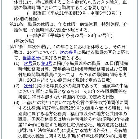
休日には、特に勤務することを命ぜられるときを除き、正
規の勤務時間においても勤務することを要しない。
(一部改正〔平成21年条例39号・令和5年33号〕)
(休暇の種類)
第11条
職員の休暇は、年次休暇、病気休暇、特別休暇、介
護休暇、介護時間及び組合休暇とする。
(一部改正〔平成9年条例72号・28年57号〕)
(年次休暇)
第12条
年次休暇は、1の年ごとにおける休暇とし、その日
数は、1の年において、
次の各号
に掲げる職員の区分に応じ
て、
当該各号
に掲げる日数とする。
(1)
次号
及び
第3号
に掲げる職員以外の職員 20日
(育児短
時間勤務職員等、定年前再任用短時間勤務職員及び任期
付短時間勤務職員にあっては、その者の勤務時間等を考
慮し20日を超えない範囲内で規則で定める日数)
(2)
次号
に掲げる職員以外の職員であって、当該年の中途
において新たに職員となるもの その年の在職期間等を
考慮し20日を超えない範囲内で規則で定める日数
(3)
当該年の前年において地方公営企業等の労働関係に関
する法律
(昭和27年法律第289号)
の適用を受ける職員、特
別職に属する地方公務員、福山市以外の地方公共団体の
職員、国家公務員又は地方住宅供給公社法
(昭和40年法律
第124号)
に規定する地方住宅供給公社、地方道路公社法
(昭和45年法律第82号)
に規定する地方道路公社、公有地
の拡大の推進に関する法律
(昭和47年法律第66号)
に規定