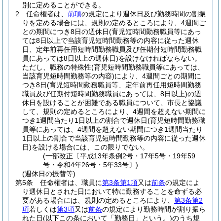
別に定めることができる。
2
任命権者は、
前項
の規定により週休日及び勤務時間の割振
りを定める場合には、規則の定めるところにより、4週間ご
との期間につき8日の週休日
(育児短時間勤務職員等にあっ
ては8日以上で当該育児短時間勤務等の内容に従った週休
日、定年前再任用短時間勤務職員及び任期付短時間勤務職
員にあっては8日以上の週休日)
を設けなければならない。
ただし、職務の特殊性
(育児短時間勤務職員等にあっては、
当該育児短時間勤務等の内容)
により、4週間ごとの期間に
つき8日
(育児短時間勤務職員等、定年前再任用短時間勤務
職員及び任期付短時間勤務職員にあっては、8日以上)
の週
休日を設けることが困難である職員について、市長と協議
して、規則の定めるところにより、4週間を超えない期間に
つき1週間当たり1日以上の割合で週休日
(育児短時間勤務職
員等にあっては、4週間を超えない期間につき1週間当たり
1日以上の割合で当該育児短時間勤務等の内容に従った週休
日)
を設ける場合には、この限りでない。
(一部改正〔平成13年条例2号・17年5号・19年59
号・令和4年26号・5年33号〕)
(週休日の振替等)
第5条
任命権者は、職員に
第3条第1項
又は
前条
の規定によ
り週休日とされた日において特に勤務することを命ずる必
要がある場合には、規則の定めるところにより、
第3条第2
項
若しくは
第3項
又は
前条
の規定により勤務時間が割り振ら
れた日
(以下この条において「勤務日」という。)
のうち規