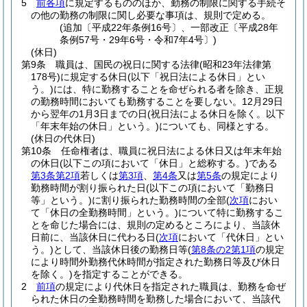
5
前各項
に規定するもののほか、勤務の制限に関する手続そ
の他の勤務の制限に関し必要な事項は、規則で定める。
(追加〔平成22年条例16号〕、一部改正〔平成28年
条例57号・29年6号・令和7年4号〕)
(休日)
第9条
職員は、国民の祝日に関する法律
(昭和23年法律第
178号)
に規定する休日
(以下「祝日法による休日」とい
う。)
には、特に勤務することを命ぜられる者を除き、正規
の勤務時間においても勤務することを要しない。
12月29日
から翌年の1月3日までの日
(祝日法による休日を除く。以下
「年末年始の休日」という。)
についても、同様とする。
(休日の代休日)
第10条
任命権者は、職員に祝日法による休日又は年末年始
の休日
(以下この項において「休日」と総称する。)
である
第3条第2項
若しくは
第3項
、
第4条
又は
第5条
の規定により
勤務時間が割り振られた日
(以下この項において「勤務日
等」という。)
に割り振られた勤務時間の全部
(
次項
におい
て「休日の全勤務時間」という。)
について特に勤務するこ
とを命じた場合には、規則の定めるところにより、当該休
日前に、当該休日に代わる日
(
次項
において「代休日」とい
う。)
として、当該休日後の勤務日等
(
第8条の2第1項
の規定
により時間外勤務代休時間が指定された勤務日等及び休日
を除く。)
を指定することができる。
2
前項
の規定により代休日を指定された職員は、勤務を命ぜ
られた休日の全勤務時間を勤務した場合において、当該代