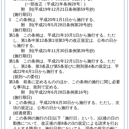
(一部改正〔平成21年条例28号〕)
附
則
(平成19年12月21日
条例第59号
抄)
(施行期日)
1
この条例は、平成20年1月1日から施行する。
附
則
(平成21年5月28日
条例第28号
抄)
(施行期日)
第1条
この条例は、平成21年10月1日から施行する。
ただ
し、第1条中第12条第1項第3号の改正規定は、公布の日か
ら施行する。
附
則
(平成21年11月30日
条例第39号
抄)
(施行期日)
第1条
この条例は、平成21年12月1日から施行する。
ただ
し、第2条、第3条及び第5条並びに附則第4条の規定は、平
成22年4月1日から施行する。
(規則への委任)
第3条
前条に定めるもののほか、この条例の施行に関し必要
な事項は、規則で定める。
附
則
(平成22年6月28日
条例第16号)
(施行期日)
1
この条例は、平成22年6月30日から施行する。
ただし、次
項の規定は、公布の日から施行する。
(経過措置)
2
この条例の施行の日
(以下「施行日」という。)
以後の日の
勤務について、改正後の第8条の3の規定による請求を行お
うとする職員は、施行日前においても、同条の規定の例に