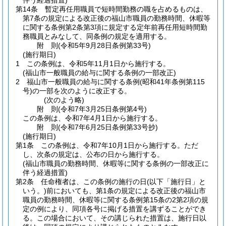
伴う経過措置)
第14条
暫定再任用職員で短時間勤務の職を占めるものは、
第7条の規定による改正後の福山市職員の勤務時間、休暇等
に関する条例第2条第3項に規定する定年前再任用短時間勤
務職員とみなして、同条例の規定を適用する。
附
則
(令和5年9月28日
条例第33号)
(施行期日)
1
この条例は、令和5年11月1日から施行する。
(福山市一般職員の給与に関する条例の一部改正)
2
福山市一般職員の給与に関する条例
(昭和41年条例第115
号)
の一部を次のように改正する。
(次のよう略)
附
則
(令和7年3月25日
条例第4号)
この条例は、令和7年4月1日から施行する。
附
則
(令和7年6月25日
条例第33号抄)
(施行期日)
第1条
この条例は、令和7年10月1日から施行する。
ただ
し、次条の規定は、公布の日から施行する。
(福山市職員の勤務時間、休暇等に関する条例の一部改正に
伴う経過措置)
第2条
任命権者は、この条例の施行の日
(以下「施行日」と
いう。)
前においても、第1条の規定による改正後の福山市
職員の勤務時間、休暇等に関する条例第15条の2第2項の規
定の例により、同項各号に掲げる措置を講ずることができ
る。
この場合において、その講じられた措置は、施行日以