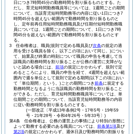
日につき7時間45分の勤務時間を割り振るものとする。
た
だし、育児短時間勤務職員等については、1週間ごとの期間
について、当該育児短時間勤務等の内容に従い1日につき7
時間45分を超えない範囲内で勤務時間を割り振るものと
し、定年前再任用短時間勤務職員及び任期付短時間勤務職
員については、1週間ごとの期間について、1日につき7時
間45分を超えない範囲内で勤務時間を割り振るものとす
る。
3
任命権者は、職員
(規則で定める職員及び
次条
の規定の適
用を受ける職員を除く。以下この項において同じ。)
につい
て、始業及び終業の時刻について職員の申告を考慮して当
該職員の勤務時間を割り振ることが公務の運営に支障がな
いと認める場合には、
前項
の規定にかかわらず、規則で定
めるところにより、職員の申告を経て、4週間を超えない範
囲内で週を単位として規則で定める期間
(以下この項におい
て「単位期間」という。)
ごとの期間につき
前条
に規定する
勤務時間となるように当該職員の勤務時間を割り振ること
ができる。
ただし、育児短時間勤務職員等については、単
位期間ごとの期間について、当該育児短時間勤務等の内容
に従い勤務時間を割り振るものとする。
(一部改正〔平成13年条例2号・17年5号・19年59
号・21年28号・令和4年26号・5年33号〕)
第4条
任命権者は、公務の運営上の事情により特別の形態に
よって勤務する必要のある職員については、
前条第1項
及び
第2項
の規定にかかわらず、週休日及び勤務時間の割振りを