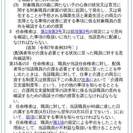
(3)
対象職員の3歳に満たない子の心身の状況又は育児に
関する対象職員の家庭の状況に起因して発生し、又は発
生することが予想される職業生活と家庭生活との両立の
支障となる事情の改善に資する事項に係る対象職員の意
向を確認するための措置
3
任命権者は、
第1項第3号
又は
前項第3号
の規定により意向
を確認した事項の取扱いに当たっては、当該意向に配慮し
なければならない。
(追加〔令和7年条例33号〕)
(配偶者等が介護を必要とする状況に至った職員に対する意
向確認等)
第15条の3
任命権者は、職員が当該任命権者に対し、配偶
者等が当該職員の介護を必要とする状況に至ったことを申
し出たときは、当該職員に対して、仕事と介護との両立に
資する制度又は措置
(以下この条及び
次条
において「介護両
立支援制度等」という。)
その他の事項を知らせるととも
に、介護両立支援制度等の請求等に係る当該職員の意向を
確認するための面談その他の措置を講じなければならな
い。
2
任命権者は、職員に対して、当該職員が40歳に達した日
の属する年度
(4月1日から翌年の3月31日までをいう。)
にお
いて、
前項
に規定する事項を知らせなければならない。
3
任命権者は、職員が
第1項
の規定による申出をしたことを
理由として、当該職員が不利益な取扱いを受けることがな