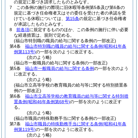
の規定に基づき請求したものとみなす。
7
この条例の施行の際現に旧休暇等条例第5条及び第6条の
規定に基づき任命権者又はその委任を受けた者の承認を受
けている休暇については、
第15条
の規定に基づき任命権者
が承認したものとみなす。
8
前各項
に規定するもののほか、この条例の施行に伴い必要
な経過措置は、規則で定める。
(福山市特別職の職員の給与に関する条例の一部改正)
第4条
福山市特別職の職員の給与に関する条例
(昭和41年条
例第113号)
の一部を次のように改正する。
(次のよう略)
(福山市一般職員の給与に関する条例の一部改正)
第5条
福山市一般職員の給与に関する条例
の一部を次のよう
に改正する。
(次のよう略)
(福山市立高等学校の教育職員の給与等に関する特別措置条
例の一部改正)
第6条
福山市立高等学校の教育職員の給与等に関する特別措
置条例
(昭和46年条例第68号)
の一部を次のように改正す
る。
(次のよう略)
(福山市職員の特殊勤務手当に関する条例の一部改正)
第7条
福山市職員の特殊勤務手当に関する条例
(昭和41年条
例第119号)
の一部を次のように改正する。
(次のよう略)