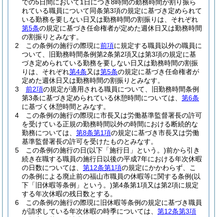
での5日間において1日につき8時間の勤務時間が割り振ら
れている職員について同条第3項の規定に基づき定められて
いる勤務を要しない日又は勤務時間の割振りは、それぞれ
第5条
の規定に基づき任命権者が定めた週休日又は勤務時間
の割振りとみなす。
2
この条例の施行の際現に
前項
に規定する職員以外の職員に
ついて、旧勤務時間条例第2条第2項又は第3項の規定に基
づき定められている勤務を要しない日又は勤務時間の割振
りは、それぞれ
第4条
又は
第5条
の規定に基づき任命権者が
定めた週休日又は勤務時間の割振りとみなす。
3
前2項
の規定が適用される職員について、旧勤務時間条例
第3条に基づき定められている休憩時間については、
第6条
に基づく休憩時間とみなす。
4
この条例の施行の際現に市長又は労働基準監督署長の許可
を受けている正規の勤務時間以外の時間における断続的な
勤務については、
第8条第1項
の規定に基づき市長又は労働
基準監督署長の許可を受けたものとみなす。
5
この条例の施行の日
(以下「施行日」という。)
前から引き
続き在職する職員の施行日以後の平成7年における年次休暇
の日数については、
第12条第1項
の規定にかかわらず、こ
の条例による廃止前の福山市職員の休暇等に関する条例
(以
下「旧休暇等条例」という。)
第4条第1項又は第2項に規定
する年次休暇の残日数とする。
6
この条例の施行の際現に旧休暇等条例の規定に基づき職員
が請求している年次休暇の時季については、
第12条第3項