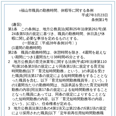
○福山市職員の勤務時間、休暇等に関する条例
平成7年3月23日
条例第1号
(趣旨)
第1条
この条例は、地方公務員法
(昭和25年法律第261号)
第
24条第5項の規定に基づき、職員の勤務時間、休日及び休
暇に関し必要な事項を定めるものとする。
(一部改正〔平成28年条例10号〕)
(1週間の勤務時間)
第2条
職員の勤務時間は、休憩時間を除き、4週間を超えな
い期間につき1週間当たり38時間45分とする。
2
地方公務員の育児休業等に関する法律
(平成3年法律第110
号)
第10条第3項の規定により同条第1項に規定する育児短
時間勤務
(以下「育児短時間勤務」という。)
の承認を受け
た職員
(同法第17条の規定による短時間勤務をすることとな
った職員を含む。以下「育児短時間勤務職員等」という。)
の1週間当たりの勤務時間は、当該承認を受けた育児短時間
勤務の内容
(同法第17条の規定による短時間勤務をすること
となった職員にあっては、同条の規定によりすることとな
った短時間勤務の内容。以下「育児短時間勤務等の内容」
という。)
に従い、任命権者が定める。
3
地方公務員法第22条の4第1項又は第22条の5第1項の規定
により採用された職員
(以下「定年前再任用短時間勤務職