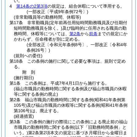
い。
4
第14条の2第3項
の規定は、組合休暇について準用する。
(一部改正〔平成9年条例72号〕)
(非常勤職員等の勤務時間、休暇等)
第17条
非常勤職員
(定年前再任用短時間勤務職員及び任期付
短時間勤務職員を除く。)
及び臨時的に任用される職員の勤
務時間、休暇等については、
第2条
から
前条
までの規定にか
かわらず、任命権者が別に定める。
(全部改正〔令和元年条例8号〕、一部改正〔令和4年
条例26号〕)
(規則への委任)
第18条
この条例の施行に関して必要な事項は、規則で定め
る。
附
則
(施行期日)
第1条
この条例は、平成7年4月1日から施行する。
(福山市職員の勤務時間に関する条例及び福山市職員の休暇
等に関する条例の廃止)
第2条
福山市職員の勤務時間に関する条例
(昭和41年条例第
105号)
及び福山市職員の休暇等に関する条例
(昭和41年条例
第106号)
は、廃止する。
(経過措置)
第3条
この条例の施行の際現にこの条例による廃止前の福山
市職員の勤務時間に関する条例
(以下「旧勤務時間条例」と
いう。)
第2条第2項本文の規定に基づき月曜日から金曜日ま