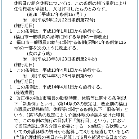
休暇及び組合休暇については、この条例の相当規定により
任命権者が承認し、又は許可したものとみなす。
(追加〔平成17年条例167号〕)
附
則
(平成9年12月22日
条例第72号)
(施行期日)
1
この条例は、平成10年1月1日から施行する。
(福山市一般職員の給与に関する条例の一部改正)
2
福山市一般職員の給与に関する条例
(昭和41年条例第115
号)
の一部を次のように改正する。
(次のよう略)
附
則
(平成13年3月23日
条例第2号
抄)
(施行期日)
1
この条例は、平成13年4月1日から施行する。
附
則
(平成14年3月26日
条例第5号)
(施行期日)
1
この条例は、平成14年4月1日から施行する。
(経過措置)
2
改正後の福山市職員の勤務時間、休暇等に関する条例
(以
下「新条例」という。)
第14条の2の規定は、改正前の福山
市職員の勤務時間、休暇等に関する条例
(以下「旧条例」と
いう。)
第15条の規定により介護休暇の承認を受けた職員
で、この条例の施行の日
(以下「施行日」という。)
におい
て当該承認に係る介護を必要とする一の継続する状態につ
いての介護休暇の初日から起算して3月を経過しているもの
(当該介護休暇の初日から起算して6月を経過する日までの