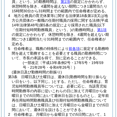
員」という。)
の勤務時間は、
第1項
の規定にかかわらず、
休憩時間を除き、4週間を超えない期間につき1週間当たり
15時間30分から31時間までの範囲内で任命権者が定める。
4
地方公務員の育児休業等に関する法律第18条第1項又は地
方公共団体の一般職の任期付職員の採用に関する法律
(平成
14年法律第48号)
第5条の規定により採用された職員
(以下
「任期付短時間勤務職員」という。)
の勤務時間は、
第1項
の規定にかかわらず、休憩時間を除き、4週間を超えない期
間につき1週間当たり31時間までの範囲内で、任命権者が
定める。
5
任命権者は、職務の特殊性により
前各項
に規定する勤務時
間を超えて勤務することを必要とする職員の勤務時間につ
いて、市長の承認を得て、別に定めることができる。
(一部改正〔平成13年条例2号・17年5号・19年59
号・21年28号・令和4年26号〕)
(週休日及び勤務時間の割振り)
第3条
日曜日及び土曜日は、週休日
(勤務時間を割り振らな
い日をいう。以下同じ。)
とする。
ただし、任命権者は、育
児短時間勤務職員等については、必要に応じ、当該育児短
時間勤務等の内容に従いこれらの日に加えて月曜日から金
曜日までの5日間において週休日を設けるものとし、定年前
再任用短時間勤務職員及び任期付短時間勤務職員について
は、日曜日及び土曜日に加えて月曜日から金曜日までの5日
間において、週休日を設けることができる。
2
任命権者は、月曜日から金曜日までの5日間において、1