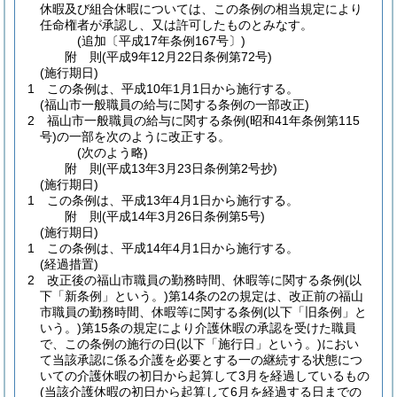
休暇及び組合休暇については、この条例の相当規定により
任命権者が承認し、又は許可したものとみなす。
(追加〔平成17年条例167号〕)
附
則
(平成9年12月22日
条例第72号)
(施行期日)
1
この条例は、平成10年1月1日から施行する。
(福山市一般職員の給与に関する条例の一部改正)
2
福山市一般職員の給与に関する条例
(昭和41年条例第115
号)
の一部を次のように改正する。
(次のよう略)
附
則
(平成13年3月23日
条例第2号
抄)
(施行期日)
1
この条例は、平成13年4月1日から施行する。
附
則
(平成14年3月26日
条例第5号)
(施行期日)
1
この条例は、平成14年4月1日から施行する。
(経過措置)
2
改正後の福山市職員の勤務時間、休暇等に関する条例
(以
下「新条例」という。)
第14条の2の規定は、改正前の福山
市職員の勤務時間、休暇等に関する条例
(以下「旧条例」と
いう。)
第15条の規定により介護休暇の承認を受けた職員
で、この条例の施行の日
(以下「施行日」という。)
におい
て当該承認に係る介護を必要とする一の継続する状態につ
いての介護休暇の初日から起算して3月を経過しているもの
(当該介護休暇の初日から起算して6月を経過する日までの