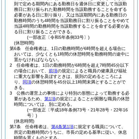
則で定める期間内にある勤務日を週休日に変更して当該勤
務日に割り振られた勤務時間を当該勤務することを命ずる
必要がある日に割り振り、又は当該期間内にある勤務日の
勤務時間のうち4時間を当該勤務日に割り振ることをやめて
当該4時間の勤務時間を当該勤務することを命ずる必要があ
る日に割り振ることができる。
(一部改正〔令和5年条例33号〕)
(休憩時間)
第6条
任命権者は、1日の勤務時間が6時間を超える場合に
おいては、少なくとも1時間の休憩時間を勤務時間の途中に
置かなければならない。
2
任命権者は、1日の勤務時間が6時間を超え7時間45分以下
の場合において、
前項
の規定によると職員の健康及び福祉
に重大な影響を及ぼすときは、規則の定めるところによ
り、
同項
の休憩時間を45分以上1時間未満とすることがで
きる。
3
公務の運営上の事情により特別の形態によって勤務する必
要があるため、
第1項
の規定によることが困難な職員の休憩
時間については、別に定める。
(一部改正〔平成18年条例73号・21年28号・22年16
号〕)
(休息時間)
第7条
任命権者は、
第4条第1項
に規定する職員について、
所定の勤務時間のうちに、市長の定める基準に従い、休息
時間を置くものとする。