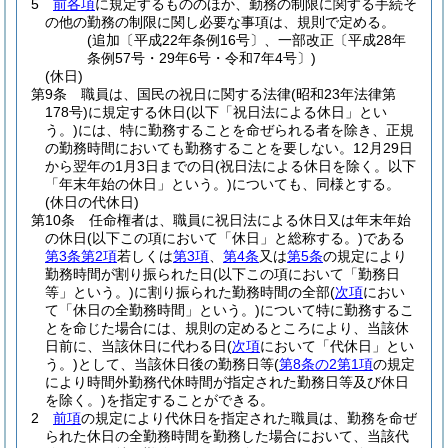
5
前各項
に規定するもののほか、勤務の制限に関する手続そ
の他の勤務の制限に関し必要な事項は、規則で定める。
(追加〔平成22年条例16号〕、一部改正〔平成28年
条例57号・29年6号・令和7年4号〕)
(休日)
第9条
職員は、国民の祝日に関する法律
(昭和23年法律第
178号)
に規定する休日
(以下「祝日法による休日」とい
う。)
には、特に勤務することを命ぜられる者を除き、正規
の勤務時間においても勤務することを要しない。
12月29日
から翌年の1月3日までの日
(祝日法による休日を除く。以下
「年末年始の休日」という。)
についても、同様とする。
(休日の代休日)
第10条
任命権者は、職員に祝日法による休日又は年末年始
の休日
(以下この項において「休日」と総称する。)
である
第3条第2項
若しくは
第3項
、
第4条
又は
第5条
の規定により
勤務時間が割り振られた日
(以下この項において「勤務日
等」という。)
に割り振られた勤務時間の全部
(
次項
におい
て「休日の全勤務時間」という。)
について特に勤務するこ
とを命じた場合には、規則の定めるところにより、当該休
日前に、当該休日に代わる日
(
次項
において「代休日」とい
う。)
として、当該休日後の勤務日等
(
第8条の2第1項
の規定
により時間外勤務代休時間が指定された勤務日等及び休日
を除く。)
を指定することができる。
2
前項
の規定により代休日を指定された職員は、勤務を命ぜ
られた休日の全勤務時間を勤務した場合において、当該代