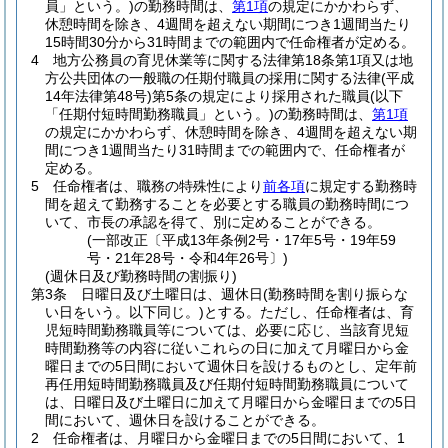
員」という。)
の勤務時間は、
第1項
の規定にかかわらず、
休憩時間を除き、4週間を超えない期間につき1週間当たり
15時間30分から31時間までの範囲内で任命権者が定める。
4
地方公務員の育児休業等に関する法律第18条第1項又は地
方公共団体の一般職の任期付職員の採用に関する法律
(平成
14年法律第48号)
第5条の規定により採用された職員
(以下
「任期付短時間勤務職員」という。)
の勤務時間は、
第1項
の規定にかかわらず、休憩時間を除き、4週間を超えない期
間につき1週間当たり31時間までの範囲内で、任命権者が
定める。
5
任命権者は、職務の特殊性により
前各項
に規定する勤務時
間を超えて勤務することを必要とする職員の勤務時間につ
いて、市長の承認を得て、別に定めることができる。
(一部改正〔平成13年条例2号・17年5号・19年59
号・21年28号・令和4年26号〕)
(週休日及び勤務時間の割振り)
第3条
日曜日及び土曜日は、週休日
(勤務時間を割り振らな
い日をいう。以下同じ。)
とする。
ただし、任命権者は、育
児短時間勤務職員等については、必要に応じ、当該育児短
時間勤務等の内容に従いこれらの日に加えて月曜日から金
曜日までの5日間において週休日を設けるものとし、定年前
再任用短時間勤務職員及び任期付短時間勤務職員について
は、日曜日及び土曜日に加えて月曜日から金曜日までの5日
間において、週休日を設けることができる。
2
任命権者は、月曜日から金曜日までの5日間において、1