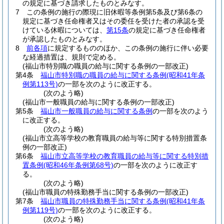
の規定に基づき請求したものとみなす。
7
この条例の施行の際現に旧休暇等条例第5条及び第6条の
規定に基づき任命権者又はその委任を受けた者の承認を受
けている休暇については、
第15条
の規定に基づき任命権者
が承認したものとみなす。
8
前各項
に規定するもののほか、この条例の施行に伴い必要
な経過措置は、規則で定める。
(福山市特別職の職員の給与に関する条例の一部改正)
第4条
福山市特別職の職員の給与に関する条例
(昭和41年条
例第113号)
の一部を次のように改正する。
(次のよう略)
(福山市一般職員の給与に関する条例の一部改正)
第5条
福山市一般職員の給与に関する条例
の一部を次のよう
に改正する。
(次のよう略)
(福山市立高等学校の教育職員の給与等に関する特別措置条
例の一部改正)
第6条
福山市立高等学校の教育職員の給与等に関する特別措
置条例
(昭和46年条例第68号)
の一部を次のように改正す
る。
(次のよう略)
(福山市職員の特殊勤務手当に関する条例の一部改正)
第7条
福山市職員の特殊勤務手当に関する条例
(昭和41年条
例第119号)
の一部を次のように改正する。
(次のよう略)