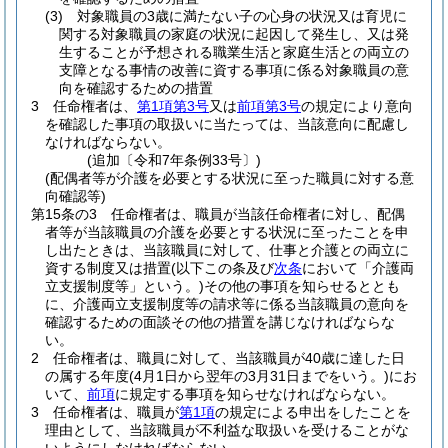
(3)
対象職員の3歳に満たない子の心身の状況又は育児に
関する対象職員の家庭の状況に起因して発生し、又は発
生することが予想される職業生活と家庭生活との両立の
支障となる事情の改善に資する事項に係る対象職員の意
向を確認するための措置
3
任命権者は、
第1項第3号
又は
前項第3号
の規定により意向
を確認した事項の取扱いに当たっては、当該意向に配慮し
なければならない。
(追加〔令和7年条例33号〕)
(配偶者等が介護を必要とする状況に至った職員に対する意
向確認等)
第15条の3
任命権者は、職員が当該任命権者に対し、配偶
者等が当該職員の介護を必要とする状況に至ったことを申
し出たときは、当該職員に対して、仕事と介護との両立に
資する制度又は措置
(以下この条及び
次条
において「介護両
立支援制度等」という。)
その他の事項を知らせるととも
に、介護両立支援制度等の請求等に係る当該職員の意向を
確認するための面談その他の措置を講じなければならな
い。
2
任命権者は、職員に対して、当該職員が40歳に達した日
の属する年度
(4月1日から翌年の3月31日までをいう。)
にお
いて、
前項
に規定する事項を知らせなければならない。
3
任命権者は、職員が
第1項
の規定による申出をしたことを
理由として、当該職員が不利益な取扱いを受けることがな