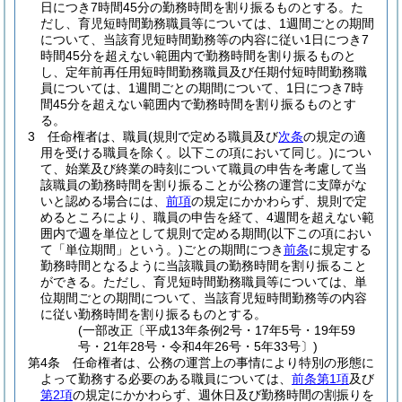
日につき7時間45分の勤務時間を割り振るものとする。
た
だし、育児短時間勤務職員等については、1週間ごとの期間
について、当該育児短時間勤務等の内容に従い1日につき7
時間45分を超えない範囲内で勤務時間を割り振るものと
し、定年前再任用短時間勤務職員及び任期付短時間勤務職
員については、1週間ごとの期間について、1日につき7時
間45分を超えない範囲内で勤務時間を割り振るものとす
る。
3
任命権者は、職員
(規則で定める職員及び
次条
の規定の適
用を受ける職員を除く。以下この項において同じ。)
につい
て、始業及び終業の時刻について職員の申告を考慮して当
該職員の勤務時間を割り振ることが公務の運営に支障がな
いと認める場合には、
前項
の規定にかかわらず、規則で定
めるところにより、職員の申告を経て、4週間を超えない範
囲内で週を単位として規則で定める期間
(以下この項におい
て「単位期間」という。)
ごとの期間につき
前条
に規定する
勤務時間となるように当該職員の勤務時間を割り振ること
ができる。
ただし、育児短時間勤務職員等については、単
位期間ごとの期間について、当該育児短時間勤務等の内容
に従い勤務時間を割り振るものとする。
(一部改正〔平成13年条例2号・17年5号・19年59
号・21年28号・令和4年26号・5年33号〕)
第4条
任命権者は、公務の運営上の事情により特別の形態に
よって勤務する必要のある職員については、
前条第1項
及び
第2項
の規定にかかわらず、週休日及び勤務時間の割振りを