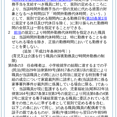
務手当を支給すべき職員に対して、規則の定めるところに
より、当該時間外勤務手当の一部の支給に代わる措置の対
象となるべき時間
(以下「時間外勤務代休時間」という。)
として、規則で定める期間内にある勤務日等
(
第10条第1項
に規定する休日及び代休日を除く。)
に割り振られた勤務時
間の全部又は一部を指定することができる。
2
前項
の規定により時間外勤務代休時間を指定された職員
は、当該時間外勤務代休時間には、特に勤務することを命
ぜられる場合を除き、正規の勤務時間においても勤務する
ことを要しない。
(追加〔平成21年条例39号〕)
(育児又は介護を行う職員の深夜勤務及び時間外勤務の制
限)
第8条の3
任命権者は、小学校就学の始期に達するまでの子
(民法
(明治29年法律第89号)
第817条の2第1項の規定により
職員が当該職員との間における同項に規定する特別養子縁
組の成立について家庭裁判所に請求した者
(当該請求に係る
家事審判事件が裁判所に係属している場合に限る。)
であっ
て、当該職員が現に監護するもの、児童福祉法
(昭和22年法
律第164号)
第27条第1項第3号の規定により同法第6条の4第
2号に規定する養子縁組里親である職員に委託されている児
童その他これらに準ずる者として規則で定める者を含む。
以下この条において同じ。)
のある職員
(職員の配偶者で当
該子の親であるものが、深夜
(午後10時から翌日の午前5時