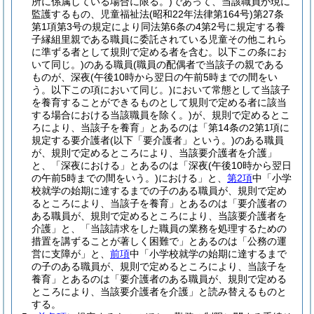
所に係属している場合に限る。)
であって、当該職員が現に
監護するもの、児童福祉法
(昭和22年法律第164号)
第27条
第1項第3号の規定により同法第6条の4第2号に規定する養
子縁組里親である職員に委託されている児童その他これら
に準ずる者として規則で定める者を含む。以下この条にお
いて同じ。)
のある職員
(職員の配偶者で当該子の親である
ものが、深夜
(午後10時から翌日の午前5時までの間をい
う。以下この項において同じ。)
において常態として当該子
を養育することができるものとして規則で定める者に該当
する場合における当該職員を除く。)
が、規則で定めるとこ
ろにより、当該子を養育」とあるのは「第14条の2第1項に
規定する要介護者
(以下「要介護者」という。)
のある職員
が、規則で定めるところにより、当該要介護者を介護」
と、「深夜における」とあるのは「深夜
(午後10時から翌日
の午前5時までの間をいう。)
における」と、
第2項
中「小学
校就学の始期に達するまでの子のある職員が、規則で定め
るところにより、当該子を養育」とあるのは「要介護者の
ある職員が、規則で定めるところにより、当該要介護者を
介護」と、「当該請求をした職員の業務を処理するための
措置を講ずることが著しく困難で」とあるのは「公務の運
営に支障が」と、
前項
中「小学校就学の始期に達するまで
の子のある職員が、規則で定めるところにより、当該子を
養育」とあるのは「要介護者のある職員が、規則で定める
ところにより、当該要介護者を介護」と読み替えるものと
する。