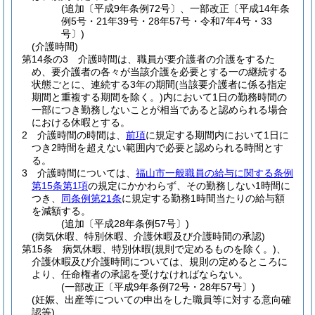
(追加〔平成9年条例72号〕、一部改正〔平成14年条
例5号・21年39号・28年57号・令和7年4号・33
号〕)
(介護時間)
第14条の3
介護時間は、職員が要介護者の介護をするた
め、要介護者の各々が当該介護を必要とする一の継続する
状態ごとに、連続する3年の期間
(当該要介護者に係る指定
期間と重複する期間を除く。)
内において1日の勤務時間の
一部につき勤務しないことが相当であると認められる場合
における休暇とする。
2
介護時間の時間は、
前項
に規定する期間内において1日に
つき2時間を超えない範囲内で必要と認められる時間とす
る。
3
介護時間については、
福山市一般職員の給与に関する条例
第15条第1項
の規定にかかわらず、その勤務しない1時間に
つき、
同条例第21条
に規定する勤務1時間当たりの給与額
を減額する。
(追加〔平成28年条例57号〕)
(病気休暇、特別休暇、介護休暇及び介護時間の承認)
第15条
病気休暇、特別休暇
(規則で定めるものを除く。)
、
介護休暇及び介護時間については、規則の定めるところに
より、任命権者の承認を受けなければならない。
(一部改正〔平成9年条例72号・28年57号〕)
(妊娠、出産等についての申出をした職員等に対する意向確
認等)