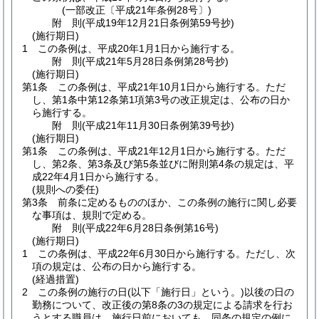
(一部改正〔平成21年条例28号〕)
附
則
(平成19年12月21日
条例第59号
抄)
(施行期日)
1
この条例は、平成20年1月1日から施行する。
附
則
(平成21年5月28日
条例第28号
抄)
(施行期日)
第1条
この条例は、平成21年10月1日から施行する。
ただ
し、第1条中第12条第1項第3号の改正規定は、公布の日か
ら施行する。
附
則
(平成21年11月30日
条例第39号
抄)
(施行期日)
第1条
この条例は、平成21年12月1日から施行する。
ただ
し、第2条、第3条及び第5条並びに附則第4条の規定は、平
成22年4月1日から施行する。
(規則への委任)
第3条
前条に定めるもののほか、この条例の施行に関し必要
な事項は、規則で定める。
附
則
(平成22年6月28日
条例第16号)
(施行期日)
1
この条例は、平成22年6月30日から施行する。
ただし、次
項の規定は、公布の日から施行する。
(経過措置)
2
この条例の施行の日
(以下「施行日」という。)
以後の日の
勤務について、改正後の第8条の3の規定による請求を行お
うとする職員は、施行日前においても、同条の規定の例に