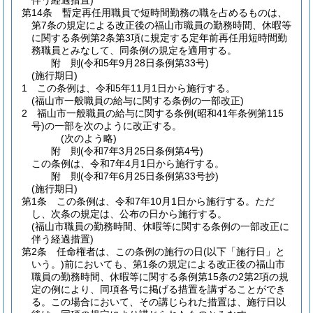
伴う経過措置)
第14条
暫定再任用職員で短時間勤務の職を占めるものは、
第7条の規定による改正後の福山市職員の勤務時間、休暇等
に関する条例第2条第3項に規定する定年前再任用短時間勤
務職員とみなして、同条例の規定を適用する。
附
則
(令和5年9月28日
条例第33号)
(施行期日)
1
この条例は、令和5年11月1日から施行する。
(福山市一般職員の給与に関する条例の一部改正)
2
福山市一般職員の給与に関する条例
(昭和41年条例第115
号)
の一部を次のように改正する。
(次のよう略)
附
則
(令和7年3月25日
条例第4号)
この条例は、令和7年4月1日から施行する。
附
則
(令和7年6月25日
条例第33号抄)
(施行期日)
第1条
この条例は、令和7年10月1日から施行する。
ただ
し、次条の規定は、公布の日から施行する。
(福山市職員の勤務時間、休暇等に関する条例の一部改正に
伴う経過措置)
第2条
任命権者は、この条例の施行の日
(以下「施行日」と
いう。)
前においても、第1条の規定による改正後の福山市
職員の勤務時間、休暇等に関する条例第15条の2第2項の規
定の例により、同項各号に掲げる措置を講ずることができ
る。
この場合において、その講じられた措置は、施行日以