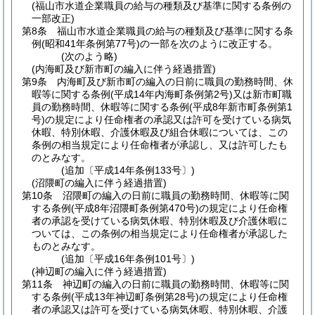
(福山市水道企業職員の給与の種類及び基準に関する条例の
一部改正)
第8条
福山市水道企業職員の給与の種類及び基準に関する条
例
(昭和41年条例第77号)
の一部を次のように改正する。
(次のよう略)
(内海町及び新市町の編入に伴う経過措置)
第9条
内海町及び新市町の編入の日前に職員の勤務時間、休
暇等に関する条例
(平成14年内海町条例第2号)
又は新市町職
員の勤務時間、休暇等に関する条例
(平成8年新市町条例第1
号)
の規定により任命権者の承認又は許可を受けている病気
休暇、特別休暇、介護休暇及び組合休暇については、この
条例の相当規定により任命権者が承認し、又は許可したも
のとみなす。
(追加〔平成14年条例133号〕)
(沼隈町の編入に伴う経過措置)
第10条
沼隈町の編入の日前に職員の勤務時間、休暇等に関
する条例
(平成8年沼隈町条例第470号)
の規定により任命権
者の承認を受けている病気休暇、特別休暇及び介護休暇に
ついては、この条例の相当規定により任命権者が承認した
ものとみなす。
(追加〔平成16年条例101号〕)
(神辺町の編入に伴う経過措置)
第11条
神辺町の編入の日前に職員の勤務時間、休暇等に関
する条例
(平成13年神辺町条例第28号)
の規定により任命権
者の承認又は許可を受けている病気休暇、特別休暇、介護