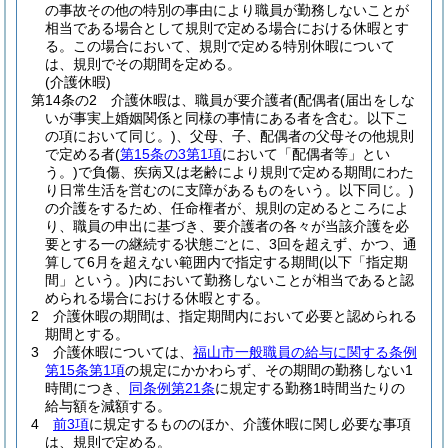
の事故その他の特別の事由により職員が勤務しないことが
相当である場合として規則で定める場合における休暇とす
る。
この場合において、規則で定める特別休暇について
は、規則でその期間を定める。
(介護休暇)
第14条の2
介護休暇は、職員が要介護者
(配偶者
(届出をしな
いが事実上婚姻関係と同様の事情にある者を含む。以下こ
の項において同じ。)
、父母、子、配偶者の父母その他規則
で定める者
(
第15条の3第1項
において「配偶者等」とい
う。)
で負傷、疾病又は老齢により規則で定める期間にわた
り日常生活を営むのに支障があるものをいう。以下同じ。)
の介護をするため、任命権者が、規則の定めるところによ
り、職員の申出に基づき、要介護者の各々が当該介護を必
要とする一の継続する状態ごとに、3回を超えず、かつ、通
算して6月を超えない範囲内で指定する期間
(以下「指定期
間」という。)
内において勤務しないことが相当であると認
められる場合における休暇とする。
2
介護休暇の期間は、指定期間内において必要と認められる
期間とする。
3
介護休暇については、
福山市一般職員の給与に関する条例
第15条第1項
の規定にかかわらず、その期間の勤務しない1
時間につき、
同条例第21条
に規定する勤務1時間当たりの
給与額を減額する。
4
前3項
に規定するもののほか、介護休暇に関し必要な事項
は、規則で定める。