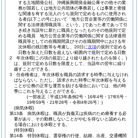
する土地開発公社、沖縄振興開発金融公庫その他その業
務が国若しくは地方公共団体の事務若しくは事業と密接
な関連を有する法人のうち規則で定めるものに使用され
る者
(以下この号において「地方公営企業等の労働関係に
関する法律適用職員等」という。)
であった者であって引
き続き当該年に新たに職員となったものその他規則で定
める職員 地方公営企業等の労働関係に関する法律適用
職員等としての在職期間及びその在職期間中における年
次休暇の残日数等を考慮し、20日に
次項
の規則で定める
日数を加えた日数を超えない範囲内で規則で定める日数
2
年次休暇
(この項の規定により繰り越されたものを除く。)
は、規則で定める日数を限度として、当該年の翌年に繰り
越すことができる。
3
任命権者は、年次休暇を職員の請求する時季に与えなけれ
ばならない。
ただし、請求された時季に年次休暇を与える
ことが公務の正常な運営を妨げる場合においては、他の時
季にこれを与えることができる。
(一部改正〔平成13年条例2号・16年4号・17年5号・
19年59号・21年28号・令和4年26号〕)
(病気休暇)
第13条
病気休暇は、職員が負傷又は疾病のため療養する必
要があり、その勤務しないことがやむを得ないと認められ
る場合における休暇とする。
(特別休暇)
第14条
特別休暇は、選挙権の行使、結婚、出産、交通機関