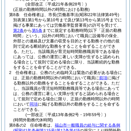
(全部改正〔平成21年条例28号〕)
(正規の勤務時間以外の時間における勤務)
第8条
任命権者は、市長
(労働基準法
(昭和22年法律第49号)
別表第1第1号から第10号まで及び第13号から第15号までに
掲げる事業にあっては労働基準監督署長)
の許可を受けて、
第2条
から
第5条
までに規定する勤務時間
(以下「正規の勤務
時間」という。)
以外の時間において職員に設備等の保全、
外部との連絡及び文書の収受を目的とする勤務その他の規
則で定める断続的な勤務をすることを命ずることができ
る。
ただし、当該職員が育児短時間勤務職員等である場合
にあっては、公務の運営に著しい支障が生ずると認められ
る場合として規則で定める場合に限り、当該断続的な勤務
をすることを命ずることができる。
2
任命権者は、公務のため臨時又は緊急の必要がある場合に
は、正規の勤務時間以外の時間において職員に
前項
に掲げ
る勤務以外の勤務をすることを命ずることができる。
ただ
し、当該職員が育児短時間勤務職員等である場合にあって
は、公務の運営に著しい支障が生ずると認められる場合と
して規則で定める場合に限り、正規の勤務時間以外の時間
において
同項
に掲げる勤務以外の勤務をすることを命ずる
ことができる。
(一部改正〔平成13年条例2号・19年59号〕)
(時間外勤務代休時間)
第8条の2
任命権者は、
福山市一般職員の給与に関する条例
(昭和41年条例第115号)
第17条第4項
の規定により時間外勤