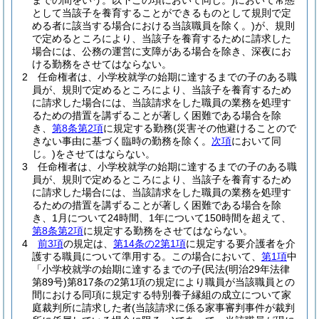
までの間をいう。以下この項において同じ。)
において常態
として当該子を養育することができるものとして規則で定
める者に該当する場合における当該職員を除く。)
が、規則
で定めるところにより、当該子を養育するために請求した
場合には、公務の運営に支障がある場合を除き、深夜にお
ける勤務をさせてはならない。
2
任命権者は、小学校就学の始期に達するまでの子のある職
員が、規則で定めるところにより、当該子を養育するため
に請求した場合には、当該請求をした職員の業務を処理す
るための措置を講ずることが著しく困難である場合を除
き、
第8条第2項
に規定する勤務
(災害その他避けることので
きない事由に基づく臨時の勤務を除く。
次項
において同
じ。)
をさせてはならない。
3
任命権者は、小学校就学の始期に達するまでの子のある職
員が、規則で定めるところにより、当該子を養育するため
に請求した場合には、当該請求をした職員の業務を処理す
るための措置を講ずることが著しく困難である場合を除
き、1月について24時間、1年について150時間を超えて、
第8条第2項
に規定する勤務をさせてはならない。
4
前3項
の規定は、
第14条の2第1項
に規定する要介護者を介
護する職員について準用する。
この場合において、
第1項
中
「小学校就学の始期に達するまでの子
(民法
(明治29年法律
第89号)
第817条の2第1項の規定により職員が当該職員との
間における同項に規定する特別養子縁組の成立について家
庭裁判所に請求した者
(当該請求に係る家事審判事件が裁判