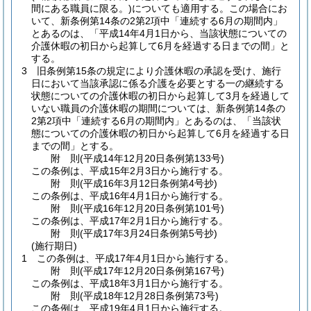
間にある職員に限る。)
についても適用する。
この場合にお
いて、新条例第14条の2第2項中「連続する6月の期間内」
とあるのは、「平成14年4月1日から、当該状態についての
介護休暇の初日から起算して6月を経過する日までの間」と
する。
3
旧条例第15条の規定により介護休暇の承認を受け、施行
日において当該承認に係る介護を必要とする一の継続する
状態についての介護休暇の初日から起算して3月を経過して
いない職員の介護休暇の期間については、新条例第14条の
2第2項中「連続する6月の期間内」とあるのは、「当該状
態についての介護休暇の初日から起算して6月を経過する日
までの間」とする。
附
則
(平成14年12月20日
条例第133号)
この条例は、平成15年2月3日から施行する。
附
則
(平成16年3月12日
条例第4号
抄)
この条例は、平成16年4月1日から施行する。
附
則
(平成16年12月20日
条例第101号)
この条例は、平成17年2月1日から施行する。
附
則
(平成17年3月24日
条例第5号
抄)
(施行期日)
1
この条例は、平成17年4月1日から施行する。
附
則
(平成17年12月20日
条例第167号)
この条例は、平成18年3月1日から施行する。
附
則
(平成18年12月28日
条例第73号)
この条例は、平成19年4月1日から施行する。