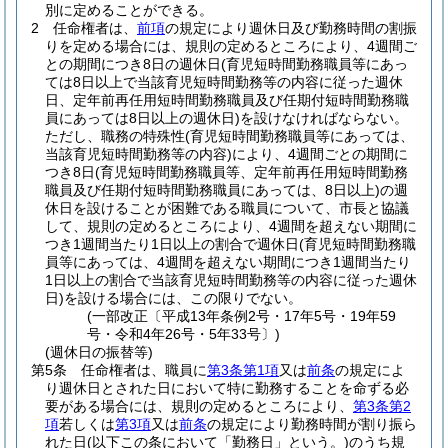
別に定めることができる。
2
任命権者は、
前項
の規定により週休日及び勤務時間の割振
りを定める場合には、規則の定めるところにより、4週間ご
との期間につき8日の週休日
(育児短時間勤務職員等にあっ
ては8日以上で当該育児短時間勤務等の内容に従った週休
日、定年前再任用短時間勤務職員及び任期付短時間勤務職
員にあっては8日以上の週休日)
を設けなければならない。
ただし、職務の特殊性
(育児短時間勤務職員等にあっては、
当該育児短時間勤務等の内容)
により、4週間ごとの期間に
つき8日
(育児短時間勤務職員等、定年前再任用短時間勤務
職員及び任期付短時間勤務職員にあっては、8日以上)
の週
休日を設けることが困難である職員について、市長と協議
して、規則の定めるところにより、4週間を超えない期間に
つき1週間当たり1日以上の割合で週休日
(育児短時間勤務職
員等にあっては、4週間を超えない期間につき1週間当たり
1日以上の割合で当該育児短時間勤務等の内容に従った週休
日)
を設ける場合には、この限りでない。
(一部改正〔平成13年条例2号・17年5号・19年59
号・令和4年26号・5年33号〕)
(週休日の振替等)
第5条
任命権者は、職員に
第3条第1項
又は
前条
の規定によ
り週休日とされた日において特に勤務することを命ずる必
要がある場合には、規則の定めるところにより、
第3条第2
項
若しくは
第3項
又は
前条
の規定により勤務時間が割り振ら
れた日
(以下この条において「勤務日」という。)
のうち規