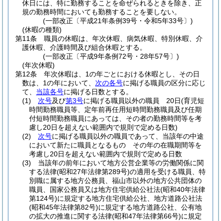
休日には、特に勤務することを命ぜられるときを除き、正
規の勤務時間においても勤務することを要しない。
(一部改正〔平成21年条例39号・令和5年33号〕)
(休暇の種類)
第11条
職員の休暇は、年次休暇、病気休暇、特別休暇、介
護休暇、介護時間及び組合休暇とする。
(一部改正〔平成9年条例72号・28年57号〕)
(年次休暇)
第12条
年次休暇は、1の年ごとにおける休暇とし、その日
数は、1の年において、
次の各号
に掲げる職員の区分に応じ
て、
当該各号
に掲げる日数とする。
(1)
次号
及び
第3号
に掲げる職員以外の職員 20日
(育児短
時間勤務職員等、定年前再任用短時間勤務職員及び任期
付短時間勤務職員にあっては、その者の勤務時間等を考
慮し20日を超えない範囲内で規則で定める日数)
(2)
次号
に掲げる職員以外の職員であって、当該年の中途
において新たに職員となるもの その年の在職期間等を
考慮し20日を超えない範囲内で規則で定める日数
(3)
当該年の前年において地方公営企業等の労働関係に関
する法律
(昭和27年法律第289号)
の適用を受ける職員、特
別職に属する地方公務員、福山市以外の地方公共団体の
職員、国家公務員又は地方住宅供給公社法
(昭和40年法律
第124号)
に規定する地方住宅供給公社、地方道路公社法
(昭和45年法律第82号)
に規定する地方道路公社、公有地
の拡大の推進に関する法律
(昭和47年法律第66号)
に規定