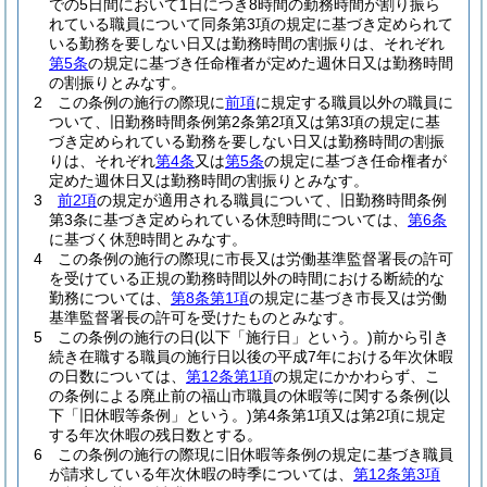
での5日間において1日につき8時間の勤務時間が割り振ら
れている職員について同条第3項の規定に基づき定められて
いる勤務を要しない日又は勤務時間の割振りは、それぞれ
第5条
の規定に基づき任命権者が定めた週休日又は勤務時間
の割振りとみなす。
2
この条例の施行の際現に
前項
に規定する職員以外の職員に
ついて、旧勤務時間条例第2条第2項又は第3項の規定に基
づき定められている勤務を要しない日又は勤務時間の割振
りは、それぞれ
第4条
又は
第5条
の規定に基づき任命権者が
定めた週休日又は勤務時間の割振りとみなす。
3
前2項
の規定が適用される職員について、旧勤務時間条例
第3条に基づき定められている休憩時間については、
第6条
に基づく休憩時間とみなす。
4
この条例の施行の際現に市長又は労働基準監督署長の許可
を受けている正規の勤務時間以外の時間における断続的な
勤務については、
第8条第1項
の規定に基づき市長又は労働
基準監督署長の許可を受けたものとみなす。
5
この条例の施行の日
(以下「施行日」という。)
前から引き
続き在職する職員の施行日以後の平成7年における年次休暇
の日数については、
第12条第1項
の規定にかかわらず、こ
の条例による廃止前の福山市職員の休暇等に関する条例
(以
下「旧休暇等条例」という。)
第4条第1項又は第2項に規定
する年次休暇の残日数とする。
6
この条例の施行の際現に旧休暇等条例の規定に基づき職員
が請求している年次休暇の時季については、
第12条第3項