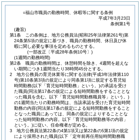
○福山市職員の勤務時間、休暇等に関する条例
平成7年3月23日
条例第1号
(趣旨)
第1条
この条例は、地方公務員法
(昭和25年法律第261号)
第
24条第5項の規定に基づき、職員の勤務時間、休日及び休
暇に関し必要な事項を定めるものとする。
(一部改正〔平成28年条例10号〕)
(1週間の勤務時間)
第2条
職員の勤務時間は、休憩時間を除き、4週間を超えな
い期間につき1週間当たり38時間45分とする。
2
地方公務員の育児休業等に関する法律
(平成3年法律第110
号)
第10条第3項の規定により同条第1項に規定する育児短
時間勤務
(以下「育児短時間勤務」という。)
の承認を受け
た職員
(同法第17条の規定による短時間勤務をすることとな
った職員を含む。以下「育児短時間勤務職員等」という。)
の1週間当たりの勤務時間は、当該承認を受けた育児短時間
勤務の内容
(同法第17条の規定による短時間勤務をすること
となった職員にあっては、同条の規定によりすることとな
った短時間勤務の内容。以下「育児短時間勤務等の内容」
という。)
に従い、任命権者が定める。
3
地方公務員法第22条の4第1項又は第22条の5第1項の規定
により採用された職員
(以下「定年前再任用短時間勤務職