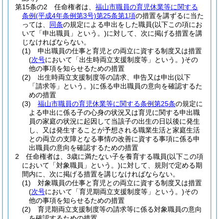
第15条の2
任命権者は、
福山市職員の育児休業等に関する
条例
(平成4年条例第3号)
第25条第1項
の措置を講ずるに当た
っては、
同条
の規定による申出をした職員
(以下この項にお
いて「申出職員」という。)
に対して、次に掲げる措置を講
じなければならない。
(1)
申出職員の仕事と育児との両立に資する制度又は措置
(
次号
において「出生時両立支援制度等」という。)
その
他の事項を知らせるための措置
(2)
出生時両立支援制度等の請求、申告又は申出
(以下
「請求等」という。)
に係る申出職員の意向を確認するた
めの措置
(3)
福山市職員の育児休業等に関する条例第25条
の規定に
よる申出に係る子の心身の状況又は育児に関する申出職
員の家庭の状況に起因して当該子の出生の日以後に発生
し、又は発生することが予想される職業生活と家庭生活
との両立の支障となる事情の改善に資する事項に係る申
出職員の意向を確認するための措置
2
任命権者は、3歳に満たない子を養育する職員
(以下この項
において「対象職員」という。)
に対して、規則で定める期
間内に、次に掲げる措置を講じなければならない。
(1)
対象職員の仕事と育児との両立に資する制度又は措置
(
次号
において「育児期両立支援制度等」という。)
その
他の事項を知らせるための措置
(2)
育児期両立支援制度等の請求等に係る対象職員の意向
を確認するための措置