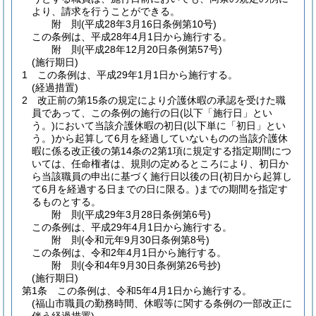
より、請求を行うことができる。
附
則
(平成28年3月16日
条例第10号)
この条例は、平成28年4月1日から施行する。
附
則
(平成28年12月20日
条例第57号)
(施行期日)
1
この条例は、平成29年1月1日から施行する。
(経過措置)
2
改正前の第15条の規定により介護休暇の承認を受けた職
員であって、この条例の施行の日
(以下「施行日」とい
う。)
において当該介護休暇の初日
(以下単に「初日」とい
う。)
から起算して6月を経過していないものの当該介護休
暇に係る改正後の第14条の2第1項に規定する指定期間につ
いては、任命権者は、規則の定めるところにより、初日か
ら当該職員の申出に基づく施行日以後の日
(初日から起算し
て6月を経過する日までの日に限る。)
までの期間を指定す
るものとする。
附
則
(平成29年3月28日
条例第6号)
この条例は、平成29年4月1日から施行する。
附
則
(令和元年9月30日
条例第8号)
この条例は、令和2年4月1日から施行する。
附
則
(令和4年9月30日
条例第26号抄)
(施行期日)
第1条
この条例は、令和5年4月1日から施行する。
(福山市職員の勤務時間、休暇等に関する条例の一部改正に