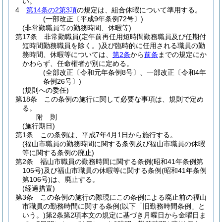
い。
4
第14条の2第3項
の規定は、組合休暇について準用する。
(一部改正〔平成9年条例72号〕)
(非常勤職員等の勤務時間、休暇等)
第17条
非常勤職員
(定年前再任用短時間勤務職員及び任期付
短時間勤務職員を除く。)
及び臨時的に任用される職員の勤
務時間、休暇等については、
第2条
から
前条
までの規定にか
かわらず、任命権者が別に定める。
(全部改正〔令和元年条例8号〕、一部改正〔令和4年
条例26号〕)
(規則への委任)
第18条
この条例の施行に関して必要な事項は、規則で定め
る。
附
則
(施行期日)
第1条
この条例は、平成7年4月1日から施行する。
(福山市職員の勤務時間に関する条例及び福山市職員の休暇
等に関する条例の廃止)
第2条
福山市職員の勤務時間に関する条例
(昭和41年条例第
105号)
及び福山市職員の休暇等に関する条例
(昭和41年条例
第106号)
は、廃止する。
(経過措置)
第3条
この条例の施行の際現にこの条例による廃止前の福山
市職員の勤務時間に関する条例
(以下「旧勤務時間条例」と
いう。)
第2条第2項本文の規定に基づき月曜日から金曜日ま