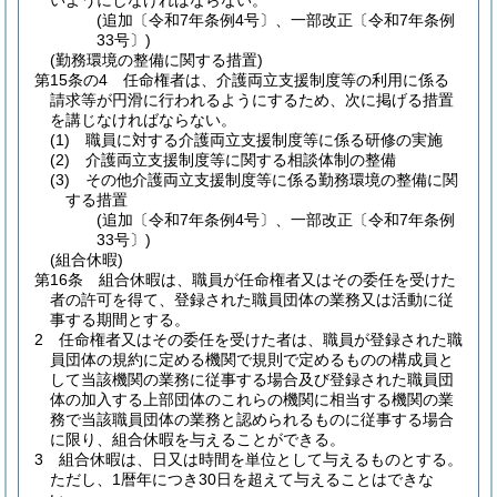
いようにしなければならない。
(追加〔令和7年条例4号〕、一部改正〔令和7年条例
33号〕)
(勤務環境の整備に関する措置)
第15条の4
任命権者は、介護両立支援制度等の利用に係る
請求等が円滑に行われるようにするため、次に掲げる措置
を講じなければならない。
(1)
職員に対する介護両立支援制度等に係る研修の実施
(2)
介護両立支援制度等に関する相談体制の整備
(3)
その他介護両立支援制度等に係る勤務環境の整備に関
する措置
(追加〔令和7年条例4号〕、一部改正〔令和7年条例
33号〕)
(組合休暇)
第16条
組合休暇は、職員が任命権者又はその委任を受けた
者の許可を得て、登録された職員団体の業務又は活動に従
事する期間とする。
2
任命権者又はその委任を受けた者は、職員が登録された職
員団体の規約に定める機関で規則で定めるものの構成員と
して当該機関の業務に従事する場合及び登録された職員団
体の加入する上部団体のこれらの機関に相当する機関の業
務で当該職員団体の業務と認められるものに従事する場合
に限り、組合休暇を与えることができる。
3
組合休暇は、日又は時間を単位として与えるものとする。
ただし、1暦年につき30日を超えて与えることはできな