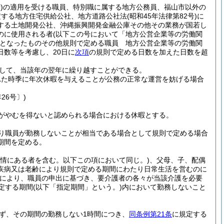
)
の適用を受ける職員、特別職に属する地方公務員、福山市以外の
定する地方住宅供給公社、地方道路公社法
(昭和45年法律第82号)
に
する土地開発公社、沖縄振興開発金融公庫その他その業務が国若し
のに使用される者
(以下この号において「地方公営企業等の労働関
となったものその他規則で定める職員 地方公営企業等の労働関
数等を考慮し、20日に
次項
の規則で定める日数を加えた日数を超
して、当該年の翌年に繰り越すことができる。
れた時季に年次休暇を与えることが公務の正常な運営を妨げる場合
26号〕)
がやむを得ないと認められる場合における休暇とする。
り職員が勤務しないことが相当である場合として規則で定める場合
期間を定める。
事情にある者を含む。以下この項において同じ。)
、父母、子、配偶
疾病又は老齢により規則で定める期間にわたり日常生活を営むのに
により、職員の申出に基づき、要介護者の各々が当該介護を必要
定する期間
(以下「指定期間」という。)
内において勤務しないこと
ず、その期間の勤務しない1時間につき、
同条例第21条
に規定する