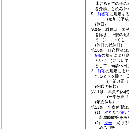
達するまでの子の
を介護」と読み替
5
前各項
に規定す
(追加〔平成
(休日)
第9条
職員は、国
を除き、正規の勤
う。)
についても、
(休日の代休日)
第10条
任命権者は
5条
の規定により
という。)
について
として、当該休日
2
前項
の規定によ
れるときを除き、
(一部改正〔
(休暇の種類)
第11条
職員の休暇
(一部改正〔
(年次休暇)
第12条
年次休暇は
(1)
次号
及び
第3
勤務時間等を考
(2)
次号
に掲げる
める日数