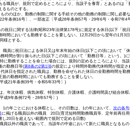
ある職員が、規則で定めるところにより、当該子を養育」とあるのは「
えるものとする。
るもののほか、勤務の制限に関する手続その他の勤務の制限に関し必要
22年条例16号〕、一部改正〔平成28年条例57号・29年6号・令和7年4
民の祝日に関する法律
(昭和23年法律第178号)
に規定する休日
(以下「祝
務時間においても勤務することを要しない。
12月29日から翌年の1月3
同様とする。
、職員に祝日法による休日又は年末年始の休日
(以下この項において「休
勤務時間が割り振られた日
(以下この項において「勤務日等」という。)
に
特に勤務することを命じた場合には、規則の定めるところにより、当該
後の勤務日等
(
第8条の2第1項
の規定により時間外勤務代休時間が指定さ
り代休日を指定された職員は、勤務を命ぜられた休日の全勤務時間を勤
正規の勤務時間においても勤務することを要しない。
平成21年条例39号・令和5年33号〕)
は、年次休暇、病気休暇、特別休暇、介護休暇、介護時間及び組合休暇
平成9年条例72号・28年57号〕)
、1の年ごとにおける休暇とし、その日数は、1の年において、
次の各号
号
に掲げる職員以外の職員 20日
(育児短時間勤務職員等、定年前再任
慮し20日を超えない範囲内で規則で定める日数)
職員以外の職員であって、当該年の中途において新たに職員となるもの