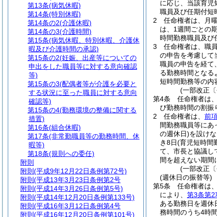
に応じ、当該育児
第13条
(病気休暇)
職員及び任期付短
第14条
(特別休暇)
2
任命権者は、月曜
第14条の2
(介護休暇)
は、1週間ごとの
第14条の3
(介護時間)
時間勤務職員及び
第15条
(病気休暇、特別休暇、介護休
3
任命権者は、職
暇及び介護時間の承認)
の申告を考慮して
第15条の2
(妊娠、出産等についての
職員の申告を経て
申出をした職員等に対する意向確認
る勤務時間となる
等)
短時間勤務等の内
第15条の3
(配偶者等が介護を必要と
(一部改正〔
する状況に至った職員に対する意向
第4条
任命権者は
確認等)
び勤務時間の割振
第15条の4
(勤務環境の整備に関する
2
任命権者は、
前
措置)
間勤務職員等にあ
第16条
(組合休暇)
の週休日)
を設けな
第17条
(非常勤職員等の勤務時間、休
き8日
(育児短時間
暇等)
て、市長と協議し
第18条
(規則への委任)
間を超えない期間
附則
(一部改正〔
附則
(平成9年12月22日条例第72号)
(週休日の振替等)
附則
(平成13年3月23日条例第2号
第5条
任命権者は
附則
(平成14年3月26日条例第5号)
により、
第3条第2
附則
(平成14年12月20日条例第133号)
ある勤務日を週休
附則
(平成16年3月12日条例第4号
務時間のうち4時
附則
(平成16年12月20日条例第101号)