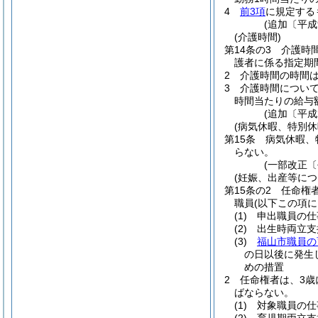
4
前3項
に規定する
(追加〔平成
(介護時間)
第14条の3
介護時
護者に係る指定期
2
介護時間の時間
3
介護時間につい
時間当たりの給与
(追加〔平成
(病気休暇、特別
第15条
病気休暇、
らない。
(一部改正〔
(妊娠、出産等に
第15条の2
任命権
職員
(以下この項
(1)
申出職員の仕
(2)
出生時両立支
(3)
福山市職員の
の日以後に発生
めの措置
2
任命権者は、3歳
ばならない。
(1)
対象職員の仕