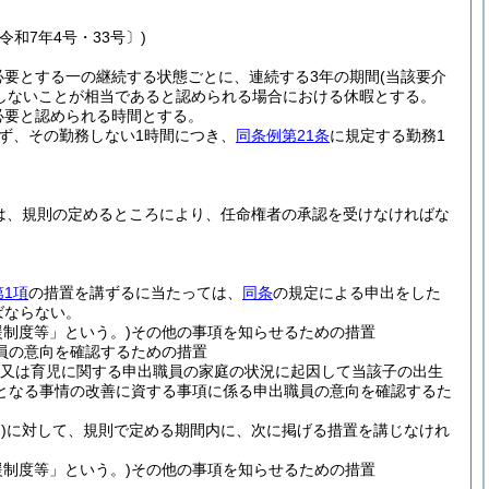
令和7年4号・33号〕)
必要とする一の継続する状態ごとに、連続する3年の期間
(当該要介
しないことが相当であると認められる場合における休暇とする。
必要と認められる時間とする。
ず、その勤務しない1時間につき、
同条例第21条
に規定する勤務1
は、規則の定めるところにより、任命権者の承認を受けなければな
第1項
の措置を講ずるに当たっては、
同条
の規定による申出をした
ばならない。
制度等」という。)
その他の事項を知らせるための措置
員の意向を確認するための措置
又は育児に関する申出職員の家庭の状況に起因して当該子の出生
となる事情の改善に資する事項に係る申出職員の意向を確認するた
)
に対して、規則で定める期間内に、次に掲げる措置を講じなけれ
制度等」という。)
その他の事項を知らせるための措置