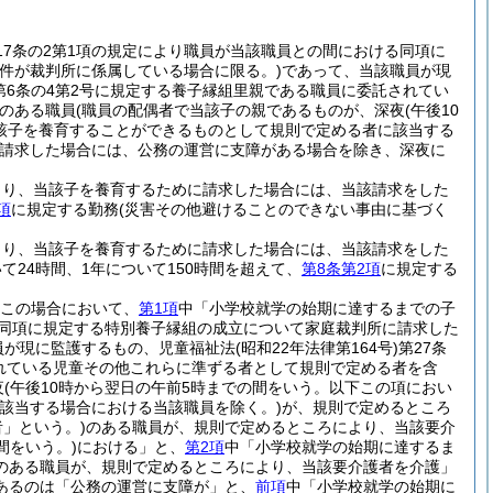
17条の2第1項の規定により職員が当該職員との間における同項に
事件が裁判所に係属している場合に限る。)
であって、当該職員が現
法第6条の4第2号に規定する養子縁組里親である職員に委託されてい
のある職員
(職員の配偶者で当該子の親であるものが、深夜
(午後10
該子を養育することができるものとして規則で定める者に該当する
請求した場合には、公務の運営に支障がある場合を除き、深夜に
より、当該子を養育するために請求した場合には、当該請求をした
項
に規定する勤務
(災害その他避けることのできない事由に基づく
より、当該子を養育するために請求した場合には、当該請求をした
24時間、1年について150時間を超えて、
第8条第2項
に規定する
この場合において、
第1項
中「小学校就学の始期に達するまでの子
る同項に規定する特別養子縁組の成立について家庭裁判所に請求した
員が現に監護するもの、児童福祉法
(昭和22年法律第164号)
第27条
されている児童その他これらに準ずる者として規則で定める者を含
夜
(午後10時から翌日の午前5時までの間をいう。以下この項におい
該当する場合における当該職員を除く。)
が、規則で定めるところ
者」という。)
のある職員が、規則で定めるところにより、当該要介
間をいう。)
における」と、
第2項
中「小学校就学の始期に達するま
のある職員が、規則で定めるところにより、当該要介護者を介護」
あるのは「公務の運営に支障が」と、
前項
中「小学校就学の始期に