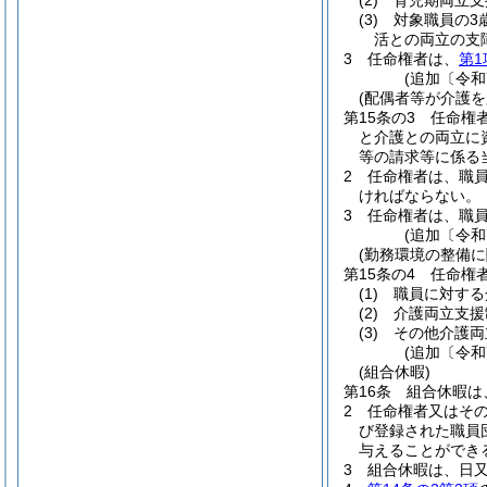
(2)
育児期両立支
(3)
対象職員の3
活との両立の支
3
任命権者は、
第1
(追加〔令和
(配偶者等が介護
第15条の3
任命権
と介護との両立に
等の請求等に係る
2
任命権者は、職員
ければならない。
3
任命権者は、職
(追加〔令和
(勤務環境の整備に
第15条の4
任命権
(1)
職員に対する
(2)
介護両立支援
(3)
その他介護両
(追加〔令和
(組合休暇)
第16条
組合休暇は
2
任命権者又はそ
び登録された職員
与えることができ
3
組合休暇は、日