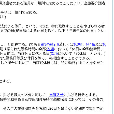
要介護者のある職員が、規則で定めるところにより、当該要介護者
な事項は、規則で定める。
号〕)
日法による休日」という。)
には、特に勤務することを命ぜられる者
日までの日
(祝日法による休日を除く。以下「年末年始の休日」とい
日」と総称する。)
である
第3条第2項
若しくは
第3項
、
第4条
又は
第
割り振られた勤務時間の全部
(
次項
において「休日の全勤務時間」
休日前に、当該休日に代わる日
(
次項
において「代休日」という。)
れた勤務日等及び休日を除く。)
を指定することができる。
務した場合において、当該代休日には、特に勤務することを命ぜら
とする。
に掲げる職員の区分に応じて、
当該各号
に掲げる日数とする。
用短時間勤務職員及び任期付短時間勤務職員にあっては、その者の
 その年の在職期間等を考慮し20日を超えない範囲内で規則で定