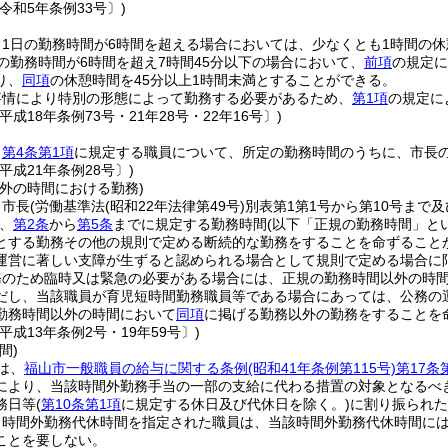
令和5年条例33号〕)
、1日の勤務時間が6時間を超える場合においては、少なくとも1時間の
の勤務時間が6時間を超え7時間45分以下の場合において、
前項
の規定に
り、
同項
の休憩時間を45分以上1時間未満とすることができる。
事情により特別の形態によって勤務する必要があるため、
第1項
の規定に
平成18年条例73号・21年28号・22年16号〕)
、
第4条第1項
に規定する職員について、所定の勤務時間のうちに、市長
平成21年条例28号〕)
外の時間における勤務)
、市長
(労働基準法
(昭和22年法律第49号)
別表第1第1号から第10号まで
、
第2条
から
第5条
までに規定する勤務時間
(以下「正規の勤務時間」と
とする勤務その他の規則で定める断続的な勤務をすることを命ずること
運営に著しい支障が生ずると認められる場合として規則で定める場合に
務のため臨時又は緊急の必要がある場合には、正規の勤務時間以外の時
だし、当該職員が育児短時間勤務職員等である場合にあっては、公務の
勤務時間以外の時間において
同項
に掲げる勤務以外の勤務をすることを
平成13年条例2号・19年59号〕)
間)
は、
福山市一般職員の給与に関する条例
(昭和41年条例第115号)
第17条
により、当該時間外勤務手当の一部の支給に代わる措置の対象となるべ
務日等
(
第10条第1項
に規定する休日及び代休日を除く。)
に割り振られた
り時間外勤務代休時間を指定された職員は、当該時間外勤務代休時間に
ことを要しない。