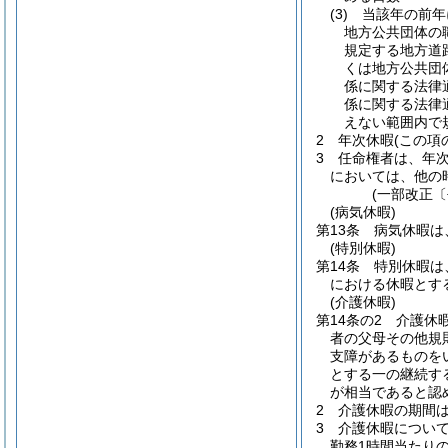
(3)
当該年の前年
地方公共団体の
規定する地方道
くは地方公共団
係に関する法律
係に関する法律
えない範囲内で
2
年次休暇
(この項
3
任命権者は、年
においては、他の
(一部改正〔
(病気休暇)
第13条
病気休暇は
(特別休暇)
第14条
特別休暇は
における休暇とす
(介護休暇)
第14条の2
介護休
者の父母その他規
支障があるものを
とする一の継続す
が相当であると認
2
介護休暇の期間
3
介護休暇につい
勤務1時間当たり