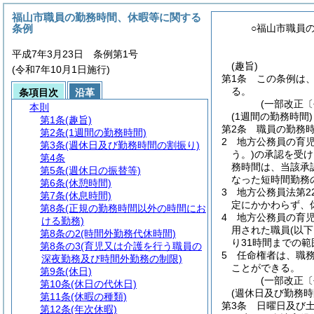
福山市職員の勤務時間、休暇等に関する
条例
○福山市職員
平成7年3月23日 条例第1号
(趣旨)
(令和7年10月1日施行)
第1条
この条例は
る。
条項目次
沿革
(一部改正〔
本則
(1週間の勤務時間)
第1条
(趣旨)
第2条
職員の勤務時
第2条
(1週間の勤務時間)
2
地方公務員の育
第3条
(週休日及び勤務時間の割振り)
う。)
の承認を受け
第4条
務時間は、当該承
第5条
(週休日の振替等)
なった短時間勤務
第6条
(休憩時間)
3
地方公務員法第2
第7条
(休息時間)
定にかかわらず、
第8条
(正規の勤務時間以外の時間にお
4
地方公務員の育児
ける勤務)
用された職員
(以
第8条の2
(時間外勤務代休時間)
り31時間までの
第8条の3
(育児又は介護を行う職員の
5
任命権者は、職
深夜勤務及び時間外勤務の制限)
ことができる。
第9条
(休日)
(一部改正〔
第10条
(休日の代休日)
(週休日及び勤務時
第11条
(休暇の種類)
第3条
日曜日及び
第12条
(年次休暇)