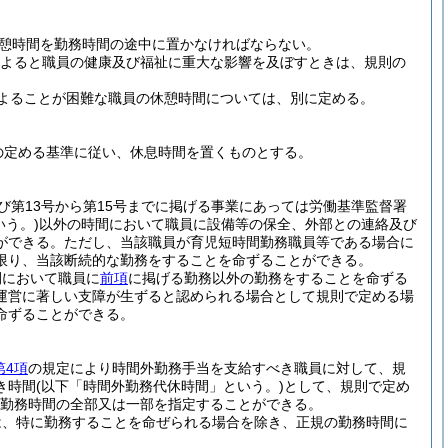
休憩時間を勤務時間の途中に置かなければならない。
よると職員の健康及び福祉に重大な影響を及ぼすときは、規則の
よることが困難な職員の休憩時間については、別に定める。
の定める基準に従い、休息時間を置くものとする。
及び第13号から第15号までに掲げる事業にあっては労働基準監督署
いう。)
以外の時間において職員に設備等の保全、外部との連絡及び
ができる。
ただし、当該職員が育児短時間勤務職員等である場合に
限り、当該断続的な勤務をすることを命ずることができる。
間において職員に
前項
に掲げる勤務以外の勤務をすることを命ずる
運営に著しい支障が生ずると認められる場合として規則で定める場
命ずることができる。
第4項
の規定により時間外勤務手当を支給すべき職員に対して、規
き時間
(以下「時間外勤務代休時間」という。)
として、規則で定め
勤務時間の全部又は一部を指定することができる。
は、特に勤務することを命ぜられる場合を除き、正規の勤務時間に