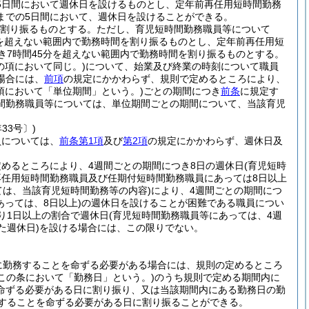
5日間において週休日を設けるものとし、定年前再任用短時間勤務
までの5日間において、週休日を設けることができる。
を割り振るものとする。
ただし、育児短時間勤務職員等について
分を超えない範囲内で勤務時間を割り振るものとし、定年前再任用短
き7時間45分を超えない範囲内で勤務時間を割り振るものとする。
の項において同じ。)
について、始業及び終業の時刻について職員
場合には、
前項
の規定にかかわらず、規則で定めるところにより、
項において「単位期間」という。)
ごとの期間につき
前条
に規定す
間勤務職員等については、単位期間ごとの期間について、当該育児
33号〕)
員については、
前条第1項
及び
第2項
の規定にかかわらず、週休日及
めるところにより、4週間ごとの期間につき8日の週休日
(育児短時
再任用短時間勤務職員及び任期付短時間勤務職員にあっては8日以上
ては、当該育児短時間勤務等の内容)
により、4週間ごとの期間につ
っては、8日以上)
の週休日を設けることが困難である職員につい
り1日以上の割合で週休日
(育児短時間勤務職員等にあっては、4週
た週休日)
を設ける場合には、この限りでない。
に勤務することを命ずる必要がある場合には、規則の定めるところ
下この条において「勤務日」という。)
のうち規則で定める期間内に
命ずる必要がある日に割り振り、又は当該期間内にある勤務日の勤
務することを命ずる必要がある日に割り振ることができる。