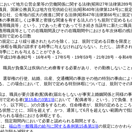
において地方公営企業等の労働関係に関する法律
(昭和27年法律第289号
職員、国家公務員又は地方住宅供給公社法
(昭和40年法律第124号)
に規
路公社、公有地の拡大の推進に関する法律
(昭和47年法律第66号)
に規定
体の事務若しくは事業と密接な関連を有する法人のうち規則で定めるも
適用職員等」という。)
であった者であって引き続き当該年に新たに職員
適用職員等としての在職期間及びその在職期間中における年次休暇の残日
規則で定める日数
の規定により繰り越されたものを除く。)
は、規則で定める日数を限度と
次休暇を職員の請求する時季に与えなければならない。
ただし、請求さ
時季にこれを与えることができる。
平成13年条例2号・16年4号・17年5号・19年59号・21年28号・令和4年
、職員が負傷又は疾病のため療養する必要があり、その勤務しないこと
、選挙権の行使、結婚、出産、交通機関の事故その他の特別の事由によ
る。
この場合において、規則で定める特別休暇については、規則でその
暇は、職員が要介護者
(配偶者
(届出をしないが事実上婚姻関係と同様の
則で定める者
(
第15条の3第1項
において「配偶者等」という。)
で負傷、
いう。以下同じ。)
の介護をするため、任命権者が、規則の定めるところ
る状態ごとに、3回を超えず、かつ、通算して6月を超えない範囲内で指
められる場合における休暇とする。
は、指定期間内において必要と認められる期間とする。
ては、
福山市一般職員の給与に関する条例第15条第1項
の規定にかかわら
の給与額を減額する。