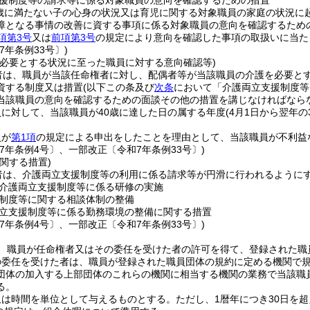
援制度等の請求等に係る対象職員の意向を確認するための措置
歳に満たない子の心身の状況又は育児に関する対象職員の家庭の状況に
障となる事情の改善に資する事項に係る対象職員の意向を確認するため
項第3号
又は
前項第3号
の規定により意向を確認した事項の取扱いに当た
7年条例33号〕)
を必要とする状況に至った職員に対する意向確認等)
者は、職員が当該任命権者に対し、配偶者等が当該職員の介護を必要と
資する制度又は措置
(以下この条及び
次条
において「介護両立支援制度等
当該職員の意向を確認するための面談その他の措置を講じなければなら
に対して、当該職員が40歳に達した日の属する年度
(4月1日から翌年の
員が
第1項
の規定による申出をしたことを理由として、当該職員が不利益
7年条例4号〕、一部改正〔令和7年条例33号〕)
関する措置)
者は、介護両立支援制度等の利用に係る請求等が円滑に行われるように
介護両立支援制度等に係る研修の実施
制度等に関する相談体制の整備
立支援制度等に係る勤務環境の整備に関する措置
7年条例4号〕、一部改正〔令和7年条例33号〕)
、職員が任命権者又はその委任を受けた者の許可を得て、登録された職
の委任を受けた者は、職員が登録された職員団体の規約に定める機関で
団体の加入する上部団体のこれらの機関に相当する機関の業務で当該職
る。
又は時間を単位として与えるものとする。
ただし、1暦年につき30日を