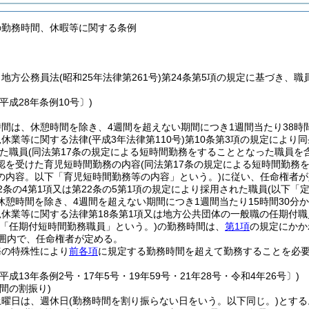
の勤務時間、休暇等に関する条例
、地方公務員法
(昭和25年法律第261号)
第24条第5項の規定に基づき、
平成28年条例10号〕)
間は、休憩時間を除き、4週間を超えない期間につき1週間当たり38時間
児休業等に関する法律
(平成3年法律第110号)
第10条第3項の規定により
た職員
(同法第17条の規定による短時間勤務をすることとなった職員を
認を受けた育児短時間勤務の内容
(同法第17条の規定による短時間勤
の内容。以下「育児短時間勤務等の内容」という。)
に従い、任命権者が
2条の4第1項又は第22条の5第1項の規定により採用された職員
(以下「
休憩時間を除き、4週間を超えない期間につき1週間当たり15時間30分
休業等に関する法律第18条第1項又は地方公共団体の一般職の任期付
下「任期付短時間勤務職員」という。)
の勤務時間は、
第1項
の規定にかか
範囲内で、任命権者が定める。
務の特殊性により
前各項
に規定する勤務時間を超えて勤務することを必
平成13年条例2号・17年5号・19年59号・21年28号・令和4年26号〕)
間の割振り)
土曜日は、週休日
(勤務時間を割り振らない日をいう。以下同じ。)
とする