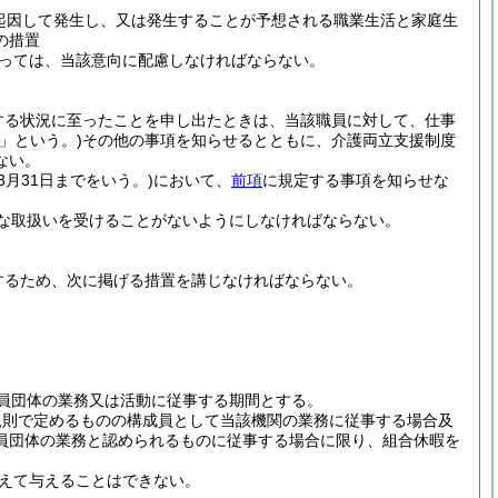
起因して発生し、又は発生することが予想される職業生活と家庭生
の措置
っては、当該意向に配慮しなければならない。
する状況に至ったことを申し出たときは、当該職員に対して、仕事
」という。)
その他の事項を知らせるとともに、介護両立支援制度
ない。
3月31日までをいう。)
において、
前項
に規定する事項を知らせな
な取扱いを受けることがないようにしなければならない。
するため、次に掲げる措置を講じなければならない。
員団体の業務又は活動に従事する期間とする。
規則で定めるものの構成員として当該機関の業務に従事する場合及
員団体の業務と認められるものに従事する場合に限り、組合休暇を
超えて与えることはできない。