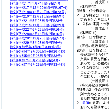
(一部改正〔
附則
(平成17年3月24日条例第5号
(休憩時間)
附則
(平成17年12月20日条例第167号)
第6条
任命権者は
附則
(平成18年12月28日条例第73号)
2
任命権者は、1日
附則
(平成19年12月21日条例第59号
定めるところによ
附則
(平成21年5月28日条例第28号
3
公務の運営上の
附則
(平成21年11月30日条例第39号
(一部改正〔
附則
(平成22年6月28日条例第16号)
(休息時間)
附則
(平成28年3月16日条例第10号)
第7条
任命権者は
附則
(平成28年12月20日条例第57号)
(全部改正〔
附則
(平成29年3月28日条例第6号)
(正規の勤務時間以
附則
(令和元年9月30日条例第8号)
第8条
任命権者は
附則
(令和4年9月30日条例第26号抄)
長)
の許可を受けて
附則
(令和5年9月28日条例第33号)
文書の収受を目的
附則
(令和7年3月25日条例第4号)
あっては、公務の
附則
(令和7年6月25日条例第33号抄)
2
任命権者は、公
ことができる。
た
合に限り、正規の
(一部改正〔
(時間外勤務代休時
第8条の2
任命権者
則の定めるところ
る期間内にある勤
2
前項
の規定によ
おいても勤務する