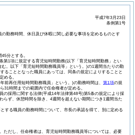
平成7年3月23日
条例第1号
職員の勤務時間、休日及び休暇に関し必要な事項を定めるものとす
45分とする。
同条第1項に規定する育児短時間勤務
(以下「育児短時間勤務」とい
含む。以下「育児短時間勤務職員等」という。)
の1週間当たりの勤
務をすることとなった職員にあっては、同条の規定によりすることと
定める。
定年前再任用短時間勤務職員」という。)
の勤務時間は、
第1項
の規
から31時間までの範囲内で任命権者が定める。
職員の採用に関する法律
(平成14年法律第48号)
第5条の規定により採
わらず、休憩時間を除き、4週間を超えない期間につき1週間当た
要とする職員の勤務時間について、市長の承認を得て、別に定める
。
ただし、任命権者は、育児短時間勤務職員等については、必要