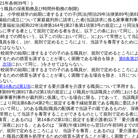
21年条例39号〕)
行う職員の深夜勤務及び時間外勤務の制限)
は、小学校就学の始期に達するまでの子
(民法
(明治29年法律第89号)
第8
縁組の成立について家庭裁判所に請求した者
(当該請求に係る家事審判
児童福祉法
(昭和22年法律第164号)
第27条第1項第3号の規定により同
らに準ずる者として規則で定める者を含む。以下この条において同じ。)
5時までの間をいう。以下この項において同じ。)
において常態として当
職員を除く。)
が、規則で定めるところにより、当該子を養育するために
てはならない。
学校就学の始期に達するまでの子のある職員が、規則で定めるところに
するための措置を講ずることが著しく困難である場合を除き、
第8条第2
。
次項
において同じ。)
をさせてはならない。
学校就学の始期に達するまでの子のある職員が、規則で定めるところに
するための措置を講ずることが著しく困難である場合を除き、1月について
らない。
第14条の2第1項
に規定する要介護者を介護する職員について準用する。
律第89号)
第817条の2第1項の規定により職員が当該職員との間におけ
る家事審判事件が裁判所に係属している場合に限る。)
であって、当該職
定により同法第6条の4第2号に規定する養子縁組里親である職員に委託
おいて同じ。)
のある職員
(職員の配偶者で当該子の親であるものが、深
常態として当該子を養育することができるものとして規則で定める者に
養育」とあるのは「第14条の2第1項に規定する要介護者
(以下「要介護
「深夜における」とあるのは「深夜
(午後10時から翌日の午前5時までの
が、規則で定めるところにより、当該子を養育」とあるのは「要介護者
した職員の業務を処理するための措置を講ずることが著しく困難で」と