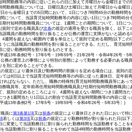
短時間勤務等の内容に従いこれらの日に加えて月曜日から金曜日までの
時間勤務職員については、日曜日及び土曜日に加えて月曜日から金曜日
日から金曜日までの5日間において、1日につき7時間45分の勤務時間
期間について、当該育児短時間勤務等の内容に従い1日につき7時間45
任期付短時間勤務職員については、1週間ごとの期間について、1日につ
員
(規則で定める職員及び
次条
の規定の適用を受ける職員を除く。以下こ
当該職員の勤務時間を割り振ることが公務の運営に支障がないと認める
、4週間を超えない範囲内で週を単位として規則で定める期間
(以下この
ように当該職員の勤務時間を割り振ることができる。
ただし、育児短時
容に従い勤務時間を割り振るものとする。
平成13年条例2号・17年5号・19年59号・21年28号・令和4年26号・5年
、公務の運営上の事情により特別の形態によって勤務する必要のある職
りを別に定めることができる。
項
の規定により週休日及び勤務時間の割振りを定める場合には、規則の定
っては8日以上で当該育児短時間勤務等の内容に従った週休日、定年前
ければならない。
ただし、職務の特殊性
(育児短時間勤務職員等にあっ
勤務職員等、定年前再任用短時間勤務職員及び任期付短時間勤務職員にあ
て、規則の定めるところにより、4週間を超えない期間につき1週間当た
につき1週間当たり1日以上の割合で当該育児短時間勤務等の内容に従っ
平成13年条例2号・17年5号・19年59号・令和4年26号・5年33号〕)
、職員に
第3条第1項
又は
前条
の規定により週休日とされた日において特
項
若しくは
第3項
又は
前条
の規定により勤務時間が割り振られた日
(以
日に変更して当該勤務日に割り振られた勤務時間を当該勤務することを
間を当該勤務日に割り振ることをやめて当該4時間の勤務時間を当該勤