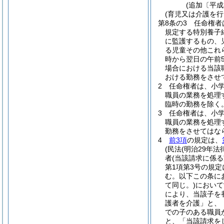
(追加〔平成
(育児又は介護を
第8条の3
任命権者
規定する特別養子
に監護するもの、
る児童その他これ
時から翌日の午前
場合における当該
おける勤務をさせ
2
任命権者は、小
職員の業務を処理
臨時の勤務を除く
3
任命権者は、小
職員の業務を処理
勤務をさせてはな
4
前3項
の規定は、
(民法
(明治29年法
者
(当該請求に係
第1項第3号の規
む。以下この条に
て同じ。)
において
により、当該子を
護者を介護」と、
での子のある職員
と、「当該請求を