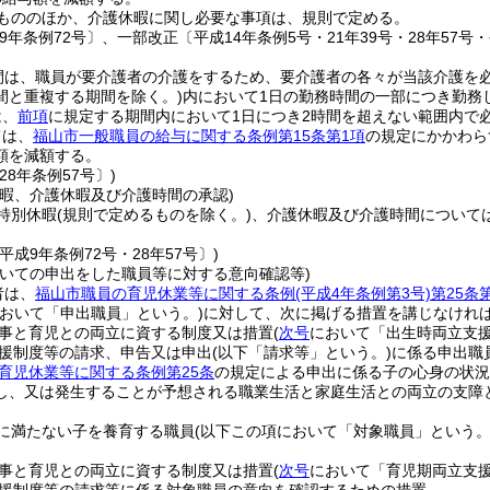
もののほか、介護休暇に関し必要な事項は、規則で定める。
9年条例72号〕、一部改正〔平成14年条例5号・21年39号・28年57号・
間は、職員が要介護者の介護をするため、要介護者の各々が当該介護を
間と重複する期間を除く。)
内において1日の勤務時間の一部につき勤務
は、
前項
に規定する期間内において1日につき2時間を超えない範囲内で
ては、
福山市一般職員の給与に関する条例第15条第1項
の規定にかかわら
額を減額する。
28年条例57号〕)
休暇、介護休暇及び介護時間の承認)
特別休暇
(規則で定めるものを除く。)
、介護休暇及び介護時間について
平成9年条例72号・28年57号〕)
ついての申出をした職員等に対する意向確認等)
者は、
福山市職員の育児休業等に関する条例
(平成4年条例第3号)
第25条
において「申出職員」という。)
に対して、次に掲げる措置を講じなけれ
事と育児との両立に資する制度又は措置
(
次号
において「出生時両立支援
援制度等の請求、申告又は申出
(以下「請求等」という。)
に係る申出職
育児休業等に関する条例第25条
の規定による申出に係る子の心身の状況
し、又は発生することが予想される職業生活と家庭生活との両立の支障
に満たない子を養育する職員
(以下この項において「対象職員」という。
事と育児との両立に資する制度又は措置
(
次号
において「育児期両立支援