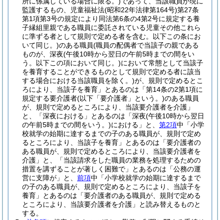
所に係属している場合に限る。)
であって、当該職員が現に
監護するもの、児童福祉法
(昭和22年法律第164号)
第27条
第1項第3号の規定により同法第6条の4第2号に規定する養
子縁組里親である職員に委託されている児童その他これら
に準ずる者として規則で定める者を含む。以下この条にお
いて同じ。)
のある職員
(職員の配偶者で当該子の親である
ものが、深夜
(午後10時から翌日の午前5時までの間をい
う。以下この項において同じ。)
において常態として当該子
を養育することができるものとして規則で定める者に該当
する場合における当該職員を除く。)
が、規則で定めるとこ
ろにより、当該子を養育」とあるのは「第14条の2第1項に
規定する要介護者
(以下「要介護者」という。)
のある職員
が、規則で定めるところにより、当該要介護者を介護」
と、「深夜における」とあるのは「深夜
(午後10時から翌日
の午前5時までの間をいう。)
における」と、
第2項
中「小学
校就学の始期に達するまでの子のある職員が、規則で定め
るところにより、当該子を養育」とあるのは「要介護者の
ある職員が、規則で定めるところにより、当該要介護者を
介護」と、「当該請求をした職員の業務を処理するための
措置を講ずることが著しく困難で」とあるのは「公務の運
営に支障が」と、
前項
中「小学校就学の始期に達するまで
の子のある職員が、規則で定めるところにより、当該子を
養育」とあるのは「要介護者のある職員が、規則で定める
ところにより、当該要介護者を介護」と読み替えるものと
する。