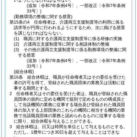
いようにしなければならない。
(追加〔令和7年条例4号〕、一部改正〔令和7年条例
33号〕)
(勤務環境の整備に関する措置)
第15条の4
任命権者は、介護両立支援制度等の利用に係る
請求等が円滑に行われるようにするため、次に掲げる措置
を講じなければならない。
(1)
職員に対する介護両立支援制度等に係る研修の実施
(2)
介護両立支援制度等に関する相談体制の整備
(3)
その他介護両立支援制度等に係る勤務環境の整備に関
する措置
(追加〔令和7年条例4号〕、一部改正〔令和7年条例
33号〕)
(組合休暇)
第16条
組合休暇は、職員が任命権者又はその委任を受けた
者の許可を得て、登録された職員団体の業務又は活動に従
事する期間とする。
2
任命権者又はその委任を受けた者は、職員が登録された職
員団体の規約に定める機関で規則で定めるものの構成員と
して当該機関の業務に従事する場合及び登録された職員団
体の加入する上部団体のこれらの機関に相当する機関の業
務で当該職員団体の業務と認められるものに従事する場合
に限り、組合休暇を与えることができる。
3
組合休暇は、日又は時間を単位として与えるものとする。
ただし、1暦年につき30日を超えて与えることはできな