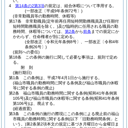
い。
4
第14条の2第3項
の規定は、組合休暇について準用する。
(一部改正〔平成9年条例72号〕)
(非常勤職員等の勤務時間、休暇等)
第17条
非常勤職員
(定年前再任用短時間勤務職員及び任期付
短時間勤務職員を除く。)
及び臨時的に任用される職員の勤
務時間、休暇等については、
第2条
から
前条
までの規定にか
かわらず、任命権者が別に定める。
(全部改正〔令和元年条例8号〕、一部改正〔令和4年
条例26号〕)
(規則への委任)
第18条
この条例の施行に関して必要な事項は、規則で定め
る。
附
則
(施行期日)
第1条
この条例は、平成7年4月1日から施行する。
(福山市職員の勤務時間に関する条例及び福山市職員の休暇
等に関する条例の廃止)
第2条
福山市職員の勤務時間に関する条例
(昭和41年条例第
105号)
及び福山市職員の休暇等に関する条例
(昭和41年条例
第106号)
は、廃止する。
(経過措置)
第3条
この条例の施行の際現にこの条例による廃止前の福山
市職員の勤務時間に関する条例
(以下「旧勤務時間条例」と
いう。)
第2条第2項本文の規定に基づき月曜日から金曜日ま