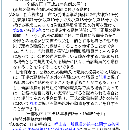
(全部改正〔平成21年条例28号〕)
(正規の勤務時間以外の時間における勤務)
第8条
任命権者は、市長
(労働基準法
(昭和22年法律第49号)
別表第1第1号から第10号まで及び第13号から第15号までに
掲げる事業にあっては労働基準監督署長)
の許可を受けて、
第2条
から
第5条
までに規定する勤務時間
(以下「正規の勤務
時間」という。)
以外の時間において職員に設備等の保全、
外部との連絡及び文書の収受を目的とする勤務その他の規
則で定める断続的な勤務をすることを命ずることができ
る。
ただし、当該職員が育児短時間勤務職員等である場合
にあっては、公務の運営に著しい支障が生ずると認められ
る場合として規則で定める場合に限り、当該断続的な勤務
をすることを命ずることができる。
2
任命権者は、公務のため臨時又は緊急の必要がある場合に
は、正規の勤務時間以外の時間において職員に
前項
に掲げ
る勤務以外の勤務をすることを命ずることができる。
ただ
し、当該職員が育児短時間勤務職員等である場合にあって
は、公務の運営に著しい支障が生ずると認められる場合と
して規則で定める場合に限り、正規の勤務時間以外の時間
において
同項
に掲げる勤務以外の勤務をすることを命ずる
ことができる。
(一部改正〔平成13年条例2号・19年59号〕)
(時間外勤務代休時間)
第8条の2
任命権者は、
福山市一般職員の給与に関する条例
(昭和41年条例第115号)
第17条第4項
の規定により時間外勤