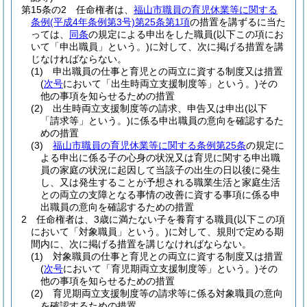
第15条の2
任命権者は、
福山市職員の育児休業等に関する
条例
(平成4年条例第3号)
第25条第1項
の措置を講ずるに当た
っては、
同条
の規定による申出をした職員
(以下この項にお
いて「申出職員」という。)
に対して、次に掲げる措置を講
じなければならない。
(1)
申出職員の仕事と育児との両立に資する制度又は措置
(
次号
において「出生時両立支援制度等」という。)
その
他の事項を知らせるための措置
(2)
出生時両立支援制度等の請求、申告又は申出
(以下
「請求等」という。)
に係る申出職員の意向を確認するた
めの措置
(3)
福山市職員の育児休業等に関する条例第25条
の規定に
よる申出に係る子の心身の状況又は育児に関する申出職
員の家庭の状況に起因して当該子の出生の日以後に発生
し、又は発生することが予想される職業生活と家庭生活
との両立の支障となる事情の改善に資する事項に係る申
出職員の意向を確認するための措置
2
任命権者は、3歳に満たない子を養育する職員
(以下この項
において「対象職員」という。)
に対して、規則で定める期
間内に、次に掲げる措置を講じなければならない。
(1)
対象職員の仕事と育児との両立に資する制度又は措置
(
次号
において「育児期両立支援制度等」という。)
その
他の事項を知らせるための措置
(2)
育児期両立支援制度等の請求等に係る対象職員の意向
を確認するための措置