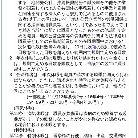
する土地開発公社、沖縄振興開発金融公庫その他その業
務が国若しくは地方公共団体の事務若しくは事業と密接
な関連を有する法人のうち規則で定めるものに使用され
る者
(以下この号において「地方公営企業等の労働関係に
関する法律適用職員等」という。)
であった者であって引
き続き当該年に新たに職員となったものその他規則で定
める職員 地方公営企業等の労働関係に関する法律適用
職員等としての在職期間及びその在職期間中における年
次休暇の残日数等を考慮し、20日に
次項
の規則で定める
日数を加えた日数を超えない範囲内で規則で定める日数
2
年次休暇
(この項の規定により繰り越されたものを除く。)
は、規則で定める日数を限度として、当該年の翌年に繰り
越すことができる。
3
任命権者は、年次休暇を職員の請求する時季に与えなけれ
ばならない。
ただし、請求された時季に年次休暇を与える
ことが公務の正常な運営を妨げる場合においては、他の時
季にこれを与えることができる。
(一部改正〔平成13年条例2号・16年4号・17年5号・
19年59号・21年28号・令和4年26号〕)
(病気休暇)
第13条
病気休暇は、職員が負傷又は疾病のため療養する必
要があり、その勤務しないことがやむを得ないと認められ
る場合における休暇とする。
(特別休暇)
第14条
特別休暇は、選挙権の行使、結婚、出産、交通機関