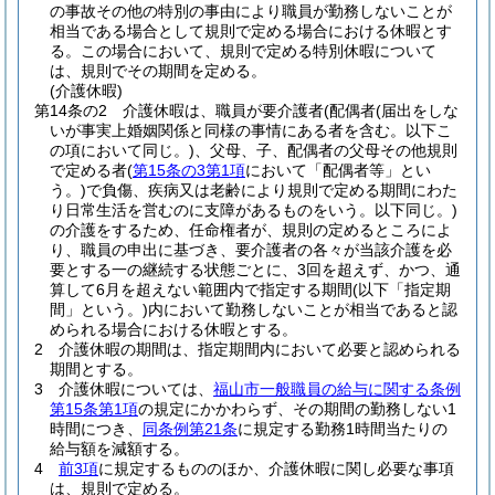
の事故その他の特別の事由により職員が勤務しないことが
相当である場合として規則で定める場合における休暇とす
る。
この場合において、規則で定める特別休暇について
は、規則でその期間を定める。
(介護休暇)
第14条の2
介護休暇は、職員が要介護者
(配偶者
(届出をしな
いが事実上婚姻関係と同様の事情にある者を含む。以下こ
の項において同じ。)
、父母、子、配偶者の父母その他規則
で定める者
(
第15条の3第1項
において「配偶者等」とい
う。)
で負傷、疾病又は老齢により規則で定める期間にわた
り日常生活を営むのに支障があるものをいう。以下同じ。)
の介護をするため、任命権者が、規則の定めるところによ
り、職員の申出に基づき、要介護者の各々が当該介護を必
要とする一の継続する状態ごとに、3回を超えず、かつ、通
算して6月を超えない範囲内で指定する期間
(以下「指定期
間」という。)
内において勤務しないことが相当であると認
められる場合における休暇とする。
2
介護休暇の期間は、指定期間内において必要と認められる
期間とする。
3
介護休暇については、
福山市一般職員の給与に関する条例
第15条第1項
の規定にかかわらず、その期間の勤務しない1
時間につき、
同条例第21条
に規定する勤務1時間当たりの
給与額を減額する。
4
前3項
に規定するもののほか、介護休暇に関し必要な事項
は、規則で定める。