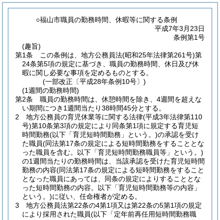
○福山市職員の勤務時間、休暇等に関する条例
平成7年3月23日
条例第1号
(趣旨)
第1条
この条例は、地方公務員法
(昭和25年法律第261号)
第
24条第5項の規定に基づき、職員の勤務時間、休日及び休
暇に関し必要な事項を定めるものとする。
(一部改正〔平成28年条例10号〕)
(1週間の勤務時間)
第2条
職員の勤務時間は、休憩時間を除き、4週間を超えな
い期間につき1週間当たり38時間45分とする。
2
地方公務員の育児休業等に関する法律
(平成3年法律第110
号)
第10条第3項の規定により同条第1項に規定する育児短
時間勤務
(以下「育児短時間勤務」という。)
の承認を受け
た職員
(同法第17条の規定による短時間勤務をすることとな
った職員を含む。以下「育児短時間勤務職員等」という。)
の1週間当たりの勤務時間は、当該承認を受けた育児短時間
勤務の内容
(同法第17条の規定による短時間勤務をすること
となった職員にあっては、同条の規定によりすることとな
った短時間勤務の内容。以下「育児短時間勤務等の内容」
という。)
に従い、任命権者が定める。
3
地方公務員法第22条の4第1項又は第22条の5第1項の規定
により採用された職員
(以下「定年前再任用短時間勤務職