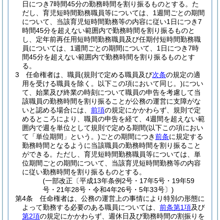
日につき7時間45分の勤務時間を割り振るものとする。
た
だし、育児短時間勤務職員等については、1週間ごとの期間
について、当該育児短時間勤務等の内容に従い1日につき7
時間45分を超えない範囲内で勤務時間を割り振るものと
し、定年前再任用短時間勤務職員及び任期付短時間勤務職
員については、1週間ごとの期間について、1日につき7時
間45分を超えない範囲内で勤務時間を割り振るものとす
る。
3
任命権者は、職員
(規則で定める職員及び
次条
の規定の適
用を受ける職員を除く。以下この項において同じ。)
につい
て、始業及び終業の時刻について職員の申告を考慮して当
該職員の勤務時間を割り振ることが公務の運営に支障がな
いと認める場合には、
前項
の規定にかかわらず、規則で定
めるところにより、職員の申告を経て、4週間を超えない範
囲内で週を単位として規則で定める期間
(以下この項におい
て「単位期間」という。)
ごとの期間につき
前条
に規定する
勤務時間となるように当該職員の勤務時間を割り振ること
ができる。
ただし、育児短時間勤務職員等については、単
位期間ごとの期間について、当該育児短時間勤務等の内容
に従い勤務時間を割り振るものとする。
(一部改正〔平成13年条例2号・17年5号・19年59
号・21年28号・令和4年26号・5年33号〕)
第4条
任命権者は、公務の運営上の事情により特別の形態に
よって勤務する必要のある職員については、
前条第1項
及び
第2項
の規定にかかわらず、週休日及び勤務時間の割振りを