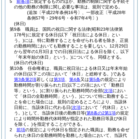
5
前各項
に規定するもののほか、勤務の制限に関する手続そ
の他の勤務の制限に関し必要な事項は、規則で定める。
(追加〔平成22年条例16号〕、一部改正〔平成28年
条例57号・29年6号・令和7年4号〕)
(休日)
第9条
職員は、国民の祝日に関する法律
(昭和23年法律第
178号)
に規定する休日
(以下「祝日法による休日」とい
う。)
には、特に勤務することを命ぜられる者を除き、正規
の勤務時間においても勤務することを要しない。
12月29日
から翌年の1月3日までの日
(祝日法による休日を除く。以下
「年末年始の休日」という。)
についても、同様とする。
(休日の代休日)
第10条
任命権者は、職員に祝日法による休日又は年末年始
の休日
(以下この項において「休日」と総称する。)
である
第3条第2項
若しくは
第3項
、
第4条
又は
第5条
の規定により
勤務時間が割り振られた日
(以下この項において「勤務日
等」という。)
に割り振られた勤務時間の全部
(
次項
におい
て「休日の全勤務時間」という。)
について特に勤務するこ
とを命じた場合には、規則の定めるところにより、当該休
日前に、当該休日に代わる日
(
次項
において「代休日」とい
う。)
として、当該休日後の勤務日等
(
第8条の2第1項
の規定
により時間外勤務代休時間が指定された勤務日等及び休日
を除く。)
を指定することができる。
2
前項
の規定により代休日を指定された職員は、勤務を命ぜ
られた休日の全勤務時間を勤務した場合において、当該代