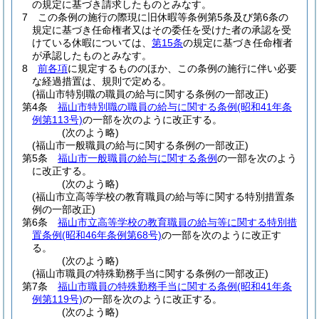
の規定に基づき請求したものとみなす。
7
この条例の施行の際現に旧休暇等条例第5条及び第6条の
規定に基づき任命権者又はその委任を受けた者の承認を受
けている休暇については、
第15条
の規定に基づき任命権者
が承認したものとみなす。
8
前各項
に規定するもののほか、この条例の施行に伴い必要
な経過措置は、規則で定める。
(福山市特別職の職員の給与に関する条例の一部改正)
第4条
福山市特別職の職員の給与に関する条例
(昭和41年条
例第113号)
の一部を次のように改正する。
(次のよう略)
(福山市一般職員の給与に関する条例の一部改正)
第5条
福山市一般職員の給与に関する条例
の一部を次のよう
に改正する。
(次のよう略)
(福山市立高等学校の教育職員の給与等に関する特別措置条
例の一部改正)
第6条
福山市立高等学校の教育職員の給与等に関する特別措
置条例
(昭和46年条例第68号)
の一部を次のように改正す
る。
(次のよう略)
(福山市職員の特殊勤務手当に関する条例の一部改正)
第7条
福山市職員の特殊勤務手当に関する条例
(昭和41年条
例第119号)
の一部を次のように改正する。
(次のよう略)