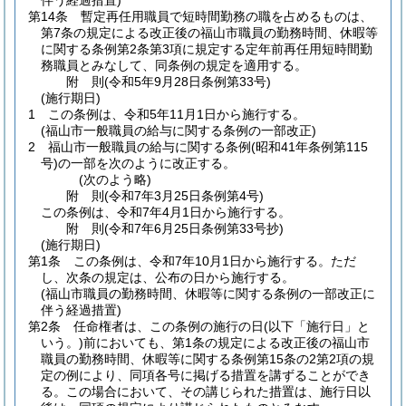
伴う経過措置)
第14条
暫定再任用職員で短時間勤務の職を占めるものは、
第7条の規定による改正後の福山市職員の勤務時間、休暇等
に関する条例第2条第3項に規定する定年前再任用短時間勤
務職員とみなして、同条例の規定を適用する。
附
則
(令和5年9月28日
条例第33号)
(施行期日)
1
この条例は、令和5年11月1日から施行する。
(福山市一般職員の給与に関する条例の一部改正)
2
福山市一般職員の給与に関する条例
(昭和41年条例第115
号)
の一部を次のように改正する。
(次のよう略)
附
則
(令和7年3月25日
条例第4号)
この条例は、令和7年4月1日から施行する。
附
則
(令和7年6月25日
条例第33号抄)
(施行期日)
第1条
この条例は、令和7年10月1日から施行する。
ただ
し、次条の規定は、公布の日から施行する。
(福山市職員の勤務時間、休暇等に関する条例の一部改正に
伴う経過措置)
第2条
任命権者は、この条例の施行の日
(以下「施行日」と
いう。)
前においても、第1条の規定による改正後の福山市
職員の勤務時間、休暇等に関する条例第15条の2第2項の規
定の例により、同項各号に掲げる措置を講ずることができ
る。
この場合において、その講じられた措置は、施行日以