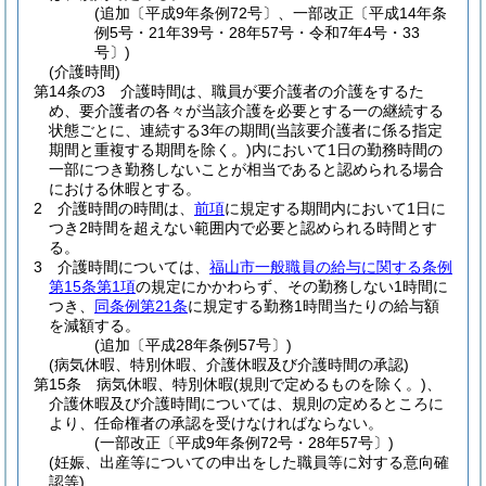
(追加〔平成9年条例72号〕、一部改正〔平成14年条
例5号・21年39号・28年57号・令和7年4号・33
号〕)
(介護時間)
第14条の3
介護時間は、職員が要介護者の介護をするた
め、要介護者の各々が当該介護を必要とする一の継続する
状態ごとに、連続する3年の期間
(当該要介護者に係る指定
期間と重複する期間を除く。)
内において1日の勤務時間の
一部につき勤務しないことが相当であると認められる場合
における休暇とする。
2
介護時間の時間は、
前項
に規定する期間内において1日に
つき2時間を超えない範囲内で必要と認められる時間とす
る。
3
介護時間については、
福山市一般職員の給与に関する条例
第15条第1項
の規定にかかわらず、その勤務しない1時間に
つき、
同条例第21条
に規定する勤務1時間当たりの給与額
を減額する。
(追加〔平成28年条例57号〕)
(病気休暇、特別休暇、介護休暇及び介護時間の承認)
第15条
病気休暇、特別休暇
(規則で定めるものを除く。)
、
介護休暇及び介護時間については、規則の定めるところに
より、任命権者の承認を受けなければならない。
(一部改正〔平成9年条例72号・28年57号〕)
(妊娠、出産等についての申出をした職員等に対する意向確
認等)