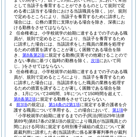
までの間をいう。以下この項において同じ。)
において常態
として当該子を養育することができるものとして規則で定
める者に該当する場合における当該職員を除く。)
が、規則
で定めるところにより、当該子を養育するために請求した
場合には、公務の運営に支障がある場合を除き、深夜にお
ける勤務をさせてはならない。
2
任命権者は、小学校就学の始期に達するまでの子のある職
員が、規則で定めるところにより、当該子を養育するため
に請求した場合には、当該請求をした職員の業務を処理す
るための措置を講ずることが著しく困難である場合を除
き、
第8条第2項
に規定する勤務
(災害その他避けることので
きない事由に基づく臨時の勤務を除く。
次項
において同
じ。)
をさせてはならない。
3
任命権者は、小学校就学の始期に達するまでの子のある職
員が、規則で定めるところにより、当該子を養育するため
に請求した場合には、当該請求をした職員の業務を処理す
るための措置を講ずることが著しく困難である場合を除
き、1月について24時間、1年について150時間を超えて、
第8条第2項
に規定する勤務をさせてはならない。
4
前3項
の規定は、
第14条の2第1項
に規定する要介護者を介
護する職員について準用する。
この場合において、
第1項
中
「小学校就学の始期に達するまでの子
(民法
(明治29年法律
第89号)
第817条の2第1項の規定により職員が当該職員との
間における同項に規定する特別養子縁組の成立について家
庭裁判所に請求した者
(当該請求に係る家事審判事件が裁判