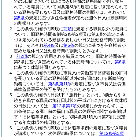
での5日間において1日につき8時間の勤務時間が割り振ら
れている職員について同条第3項の規定に基づき定められて
いる勤務を要しない日又は勤務時間の割振りは、それぞれ
第5条
の規定に基づき任命権者が定めた週休日又は勤務時間
の割振りとみなす。
2
この条例の施行の際現に
前項
に規定する職員以外の職員に
ついて、旧勤務時間条例第2条第2項又は第3項の規定に基
づき定められている勤務を要しない日又は勤務時間の割振
りは、それぞれ
第4条
又は
第5条
の規定に基づき任命権者が
定めた週休日又は勤務時間の割振りとみなす。
3
前2項
の規定が適用される職員について、旧勤務時間条例
第3条に基づき定められている休憩時間については、
第6条
に基づく休憩時間とみなす。
4
この条例の施行の際現に市長又は労働基準監督署長の許可
を受けている正規の勤務時間以外の時間における断続的な
勤務については、
第8条第1項
の規定に基づき市長又は労働
基準監督署長の許可を受けたものとみなす。
5
この条例の施行の日
(以下「施行日」という。)
前から引き
続き在職する職員の施行日以後の平成7年における年次休暇
の日数については、
第12条第1項
の規定にかかわらず、こ
の条例による廃止前の福山市職員の休暇等に関する条例
(以
下「旧休暇等条例」という。)
第4条第1項又は第2項に規定
する年次休暇の残日数とする。
6
この条例の施行の際現に旧休暇等条例の規定に基づき職員
が請求している年次休暇の時季については、
第12条第3項