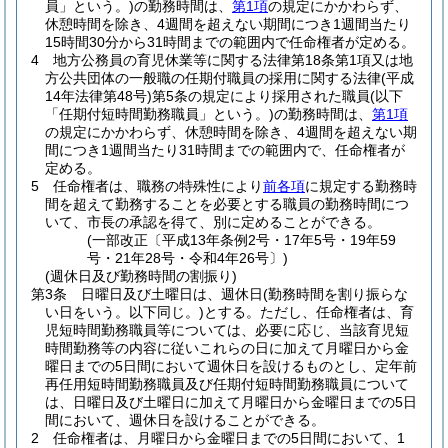
員」という。)
の勤務時間は、
第1項
の規定にかかわらず、
休憩時間を除き、4週間を超えない期間につき1週間当たり
15時間30分から31時間までの範囲内で任命権者が定める。
4
地方公務員の育児休業等に関する法律第18条第1項又は地
方公共団体の一般職の任期付職員の採用に関する法律
(平成
14年法律第48号)
第5条の規定により採用された職員
(以下
「任期付短時間勤務職員」という。)
の勤務時間は、
第1項
の規定にかかわらず、休憩時間を除き、4週間を超えない期
間につき1週間当たり31時間までの範囲内で、任命権者が
定める。
5
任命権者は、職務の特殊性により
前各項
に規定する勤務時
間を超えて勤務することを必要とする職員の勤務時間につ
いて、市長の承認を得て、別に定めることができる。
(一部改正〔平成13年条例2号・17年5号・19年59
号・21年28号・令和4年26号〕)
(週休日及び勤務時間の割振り)
第3条
日曜日及び土曜日は、週休日
(勤務時間を割り振らな
い日をいう。以下同じ。)
とする。
ただし、任命権者は、育
児短時間勤務職員等については、必要に応じ、当該育児短
時間勤務等の内容に従いこれらの日に加えて月曜日から金
曜日までの5日間において週休日を設けるものとし、定年前
再任用短時間勤務職員及び任期付短時間勤務職員について
は、日曜日及び土曜日に加えて月曜日から金曜日までの5日
間において、週休日を設けることができる。
2
任命権者は、月曜日から金曜日までの5日間において、1