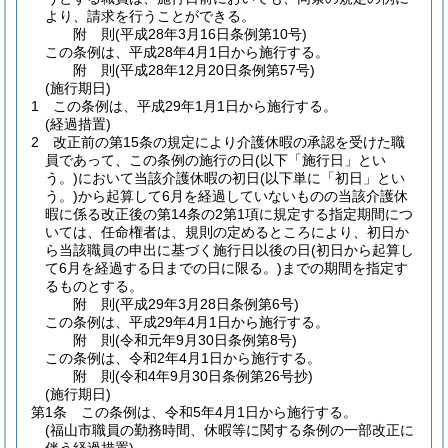
より、請求を行うことができる。
附
則
(平成28年3月16日
条例第10号)
この条例は、平成28年4月1日から施行する。
附
則
(平成28年12月20日
条例第57号)
(施行期日)
1
この条例は、平成29年1月1日から施行する。
(経過措置)
2
改正前の第15条の規定により介護休暇の承認を受けた職
員であって、この条例の施行の日
(以下「施行日」とい
う。)
において当該介護休暇の初日
(以下単に「初日」とい
う。)
から起算して6月を経過していないものの当該介護休
暇に係る改正後の第14条の2第1項に規定する指定期間につ
いては、任命権者は、規則の定めるところにより、初日か
ら当該職員の申出に基づく施行日以後の日
(初日から起算し
て6月を経過する日までの日に限る。)
までの期間を指定す
るものとする。
附
則
(平成29年3月28日
条例第6号)
この条例は、平成29年4月1日から施行する。
附
則
(令和元年9月30日
条例第8号)
この条例は、令和2年4月1日から施行する。
附
則
(令和4年9月30日
条例第26号抄)
(施行期日)
第1条
この条例は、令和5年4月1日から施行する。
(福山市職員の勤務時間、休暇等に関する条例の一部改正に