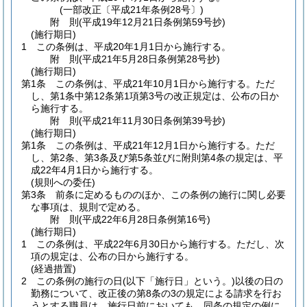
(一部改正〔平成21年条例28号〕)
附
則
(平成19年12月21日
条例第59号
抄)
(施行期日)
1
この条例は、平成20年1月1日から施行する。
附
則
(平成21年5月28日
条例第28号
抄)
(施行期日)
第1条
この条例は、平成21年10月1日から施行する。
ただ
し、第1条中第12条第1項第3号の改正規定は、公布の日か
ら施行する。
附
則
(平成21年11月30日
条例第39号
抄)
(施行期日)
第1条
この条例は、平成21年12月1日から施行する。
ただ
し、第2条、第3条及び第5条並びに附則第4条の規定は、平
成22年4月1日から施行する。
(規則への委任)
第3条
前条に定めるもののほか、この条例の施行に関し必要
な事項は、規則で定める。
附
則
(平成22年6月28日
条例第16号)
(施行期日)
1
この条例は、平成22年6月30日から施行する。
ただし、次
項の規定は、公布の日から施行する。
(経過措置)
2
この条例の施行の日
(以下「施行日」という。)
以後の日の
勤務について、改正後の第8条の3の規定による請求を行お
うとする職員は、施行日前においても、同条の規定の例に