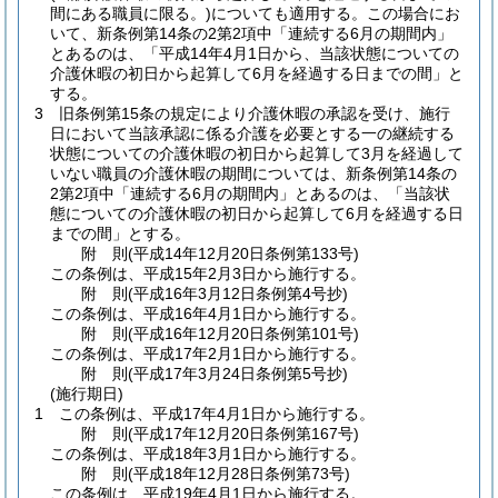
間にある職員に限る。)
についても適用する。
この場合にお
いて、新条例第14条の2第2項中「連続する6月の期間内」
とあるのは、「平成14年4月1日から、当該状態についての
介護休暇の初日から起算して6月を経過する日までの間」と
する。
3
旧条例第15条の規定により介護休暇の承認を受け、施行
日において当該承認に係る介護を必要とする一の継続する
状態についての介護休暇の初日から起算して3月を経過して
いない職員の介護休暇の期間については、新条例第14条の
2第2項中「連続する6月の期間内」とあるのは、「当該状
態についての介護休暇の初日から起算して6月を経過する日
までの間」とする。
附
則
(平成14年12月20日
条例第133号)
この条例は、平成15年2月3日から施行する。
附
則
(平成16年3月12日
条例第4号
抄)
この条例は、平成16年4月1日から施行する。
附
則
(平成16年12月20日
条例第101号)
この条例は、平成17年2月1日から施行する。
附
則
(平成17年3月24日
条例第5号
抄)
(施行期日)
1
この条例は、平成17年4月1日から施行する。
附
則
(平成17年12月20日
条例第167号)
この条例は、平成18年3月1日から施行する。
附
則
(平成18年12月28日
条例第73号)
この条例は、平成19年4月1日から施行する。