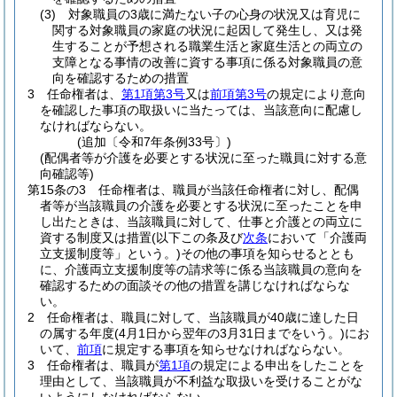
(3)
対象職員の3歳に満たない子の心身の状況又は育児に
関する対象職員の家庭の状況に起因して発生し、又は発
生することが予想される職業生活と家庭生活との両立の
支障となる事情の改善に資する事項に係る対象職員の意
向を確認するための措置
3
任命権者は、
第1項第3号
又は
前項第3号
の規定により意向
を確認した事項の取扱いに当たっては、当該意向に配慮し
なければならない。
(追加〔令和7年条例33号〕)
(配偶者等が介護を必要とする状況に至った職員に対する意
向確認等)
第15条の3
任命権者は、職員が当該任命権者に対し、配偶
者等が当該職員の介護を必要とする状況に至ったことを申
し出たときは、当該職員に対して、仕事と介護との両立に
資する制度又は措置
(以下この条及び
次条
において「介護両
立支援制度等」という。)
その他の事項を知らせるととも
に、介護両立支援制度等の請求等に係る当該職員の意向を
確認するための面談その他の措置を講じなければならな
い。
2
任命権者は、職員に対して、当該職員が40歳に達した日
の属する年度
(4月1日から翌年の3月31日までをいう。)
にお
いて、
前項
に規定する事項を知らせなければならない。
3
任命権者は、職員が
第1項
の規定による申出をしたことを
理由として、当該職員が不利益な取扱いを受けることがな