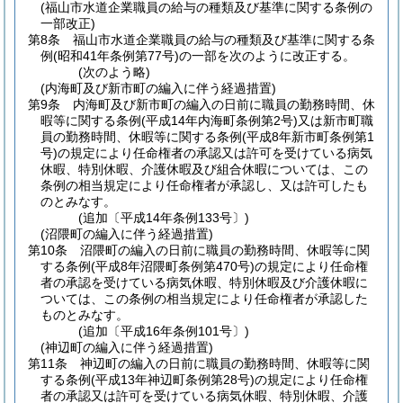
(福山市水道企業職員の給与の種類及び基準に関する条例の
一部改正)
第8条
福山市水道企業職員の給与の種類及び基準に関する条
例
(昭和41年条例第77号)
の一部を次のように改正する。
(次のよう略)
(内海町及び新市町の編入に伴う経過措置)
第9条
内海町及び新市町の編入の日前に職員の勤務時間、休
暇等に関する条例
(平成14年内海町条例第2号)
又は新市町職
員の勤務時間、休暇等に関する条例
(平成8年新市町条例第1
号)
の規定により任命権者の承認又は許可を受けている病気
休暇、特別休暇、介護休暇及び組合休暇については、この
条例の相当規定により任命権者が承認し、又は許可したも
のとみなす。
(追加〔平成14年条例133号〕)
(沼隈町の編入に伴う経過措置)
第10条
沼隈町の編入の日前に職員の勤務時間、休暇等に関
する条例
(平成8年沼隈町条例第470号)
の規定により任命権
者の承認を受けている病気休暇、特別休暇及び介護休暇に
ついては、この条例の相当規定により任命権者が承認した
ものとみなす。
(追加〔平成16年条例101号〕)
(神辺町の編入に伴う経過措置)
第11条
神辺町の編入の日前に職員の勤務時間、休暇等に関
する条例
(平成13年神辺町条例第28号)
の規定により任命権
者の承認又は許可を受けている病気休暇、特別休暇、介護