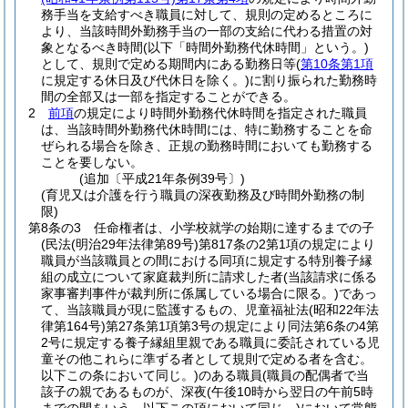
務手当を支給すべき職員に対して、規則の定めるところに
より、当該時間外勤務手当の一部の支給に代わる措置の対
象となるべき時間
(以下「時間外勤務代休時間」という。)
として、規則で定める期間内にある勤務日等
(
第10条第1項
に規定する休日及び代休日を除く。)
に割り振られた勤務時
間の全部又は一部を指定することができる。
2
前項
の規定により時間外勤務代休時間を指定された職員
は、当該時間外勤務代休時間には、特に勤務することを命
ぜられる場合を除き、正規の勤務時間においても勤務する
ことを要しない。
(追加〔平成21年条例39号〕)
(育児又は介護を行う職員の深夜勤務及び時間外勤務の制
限)
第8条の3
任命権者は、小学校就学の始期に達するまでの子
(民法
(明治29年法律第89号)
第817条の2第1項の規定により
職員が当該職員との間における同項に規定する特別養子縁
組の成立について家庭裁判所に請求した者
(当該請求に係る
家事審判事件が裁判所に係属している場合に限る。)
であっ
て、当該職員が現に監護するもの、児童福祉法
(昭和22年法
律第164号)
第27条第1項第3号の規定により同法第6条の4第
2号に規定する養子縁組里親である職員に委託されている児
童その他これらに準ずる者として規則で定める者を含む。
以下この条において同じ。)
のある職員
(職員の配偶者で当
該子の親であるものが、深夜
(午後10時から翌日の午前5時