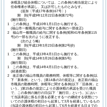
休暇及び組合休暇については、この条例の相当規定により
任命権者が承認し、又は許可したものとみなす。
(追加〔平成17年条例167号〕)
附
則
(平成9年12月22日
条例第72号)
(施行期日)
1
この条例は、平成10年1月1日から施行する。
(福山市一般職員の給与に関する条例の一部改正)
2
福山市一般職員の給与に関する条例
(昭和41年条例第115
号)
の一部を次のように改正する。
(次のよう略)
附
則
(平成13年3月23日
条例第2号
抄)
(施行期日)
1
この条例は、平成13年4月1日から施行する。
附
則
(平成14年3月26日
条例第5号)
(施行期日)
1
この条例は、平成14年4月1日から施行する。
(経過措置)
2
改正後の福山市職員の勤務時間、休暇等に関する条例
(以
下「新条例」という。)
第14条の2の規定は、改正前の福山
市職員の勤務時間、休暇等に関する条例
(以下「旧条例」と
いう。)
第15条の規定により介護休暇の承認を受けた職員
で、この条例の施行の日
(以下「施行日」という。)
におい
て当該承認に係る介護を必要とする一の継続する状態につ
いての介護休暇の初日から起算して3月を経過しているもの
(当該介護休暇の初日から起算して6月を経過する日までの