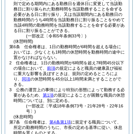
則で定める期間内にある勤務日を週休日に変更して当該勤
務日に割り振られた勤務時間を当該勤務することを命ずる
必要がある日に割り振り、又は当該期間内にある勤務日の
勤務時間のうち4時間を当該勤務日に割り振ることをやめて
当該4時間の勤務時間を当該勤務することを命ずる必要があ
る日に割り振ることができる。
(一部改正〔令和5年条例33号〕)
(休憩時間)
第6条
任命権者は、1日の勤務時間が6時間を超える場合に
おいては、少なくとも1時間の休憩時間を勤務時間の途中に
置かなければならない。
2
任命権者は、1日の勤務時間が6時間を超え7時間45分以下
の場合において、
前項
の規定によると職員の健康及び福祉
に重大な影響を及ぼすときは、規則の定めるところによ
り、
同項
の休憩時間を45分以上1時間未満とすることがで
きる。
3
公務の運営上の事情により特別の形態によって勤務する必
要があるため、
第1項
の規定によることが困難な職員の休憩
時間については、別に定める。
(一部改正〔平成18年条例73号・21年28号・22年16
号〕)
(休息時間)
第7条
任命権者は、
第4条第1項
に規定する職員について、
所定の勤務時間のうちに、市長の定める基準に従い、休息
時間を置くものとする。