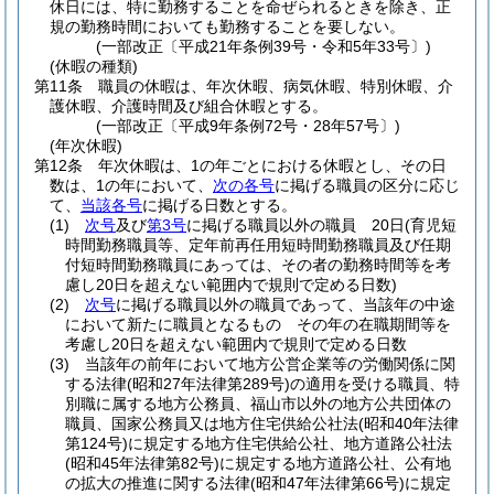
休日には、特に勤務することを命ぜられるときを除き、正
規の勤務時間においても勤務することを要しない。
(一部改正〔平成21年条例39号・令和5年33号〕)
(休暇の種類)
第11条
職員の休暇は、年次休暇、病気休暇、特別休暇、介
護休暇、介護時間及び組合休暇とする。
(一部改正〔平成9年条例72号・28年57号〕)
(年次休暇)
第12条
年次休暇は、1の年ごとにおける休暇とし、その日
数は、1の年において、
次の各号
に掲げる職員の区分に応じ
て、
当該各号
に掲げる日数とする。
(1)
次号
及び
第3号
に掲げる職員以外の職員 20日
(育児短
時間勤務職員等、定年前再任用短時間勤務職員及び任期
付短時間勤務職員にあっては、その者の勤務時間等を考
慮し20日を超えない範囲内で規則で定める日数)
(2)
次号
に掲げる職員以外の職員であって、当該年の中途
において新たに職員となるもの その年の在職期間等を
考慮し20日を超えない範囲内で規則で定める日数
(3)
当該年の前年において地方公営企業等の労働関係に関
する法律
(昭和27年法律第289号)
の適用を受ける職員、特
別職に属する地方公務員、福山市以外の地方公共団体の
職員、国家公務員又は地方住宅供給公社法
(昭和40年法律
第124号)
に規定する地方住宅供給公社、地方道路公社法
(昭和45年法律第82号)
に規定する地方道路公社、公有地
の拡大の推進に関する法律
(昭和47年法律第66号)
に規定