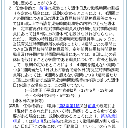
別に定めることができる。
2
任命権者は、
前項
の規定により週休日及び勤務時間の割振
りを定める場合には、規則の定めるところにより、4週間ご
との期間につき8日の週休日
(育児短時間勤務職員等にあっ
ては8日以上で当該育児短時間勤務等の内容に従った週休
日、定年前再任用短時間勤務職員及び任期付短時間勤務職
員にあっては8日以上の週休日)
を設けなければならない。
ただし、職務の特殊性
(育児短時間勤務職員等にあっては、
当該育児短時間勤務等の内容)
により、4週間ごとの期間に
つき8日
(育児短時間勤務職員等、定年前再任用短時間勤務
職員及び任期付短時間勤務職員にあっては、8日以上)
の週
休日を設けることが困難である職員について、市長と協議
して、規則の定めるところにより、4週間を超えない期間に
つき1週間当たり1日以上の割合で週休日
(育児短時間勤務職
員等にあっては、4週間を超えない期間につき1週間当たり
1日以上の割合で当該育児短時間勤務等の内容に従った週休
日)
を設ける場合には、この限りでない。
(一部改正〔平成13年条例2号・17年5号・19年59
号・令和4年26号・5年33号〕)
(週休日の振替等)
第5条
任命権者は、職員に
第3条第1項
又は
前条
の規定によ
り週休日とされた日において特に勤務することを命ずる必
要がある場合には、規則の定めるところにより、
第3条第2
項
若しくは
第3項
又は
前条
の規定により勤務時間が割り振ら
れた日
(以下この条において「勤務日」という。)
のうち規