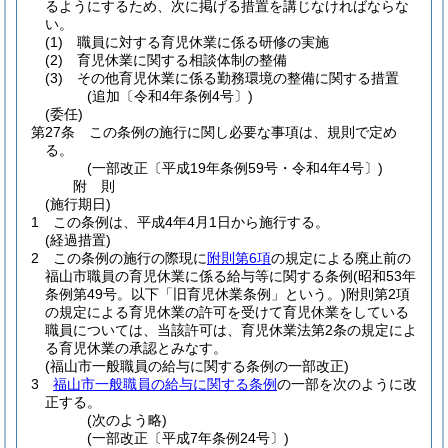
るようにするため、次に掲げる措置を講じなければならな
い。
(1)
職員に対する育児休業に係る研修の実施
(2)
育児休業に関する相談体制の整備
(3)
その他育児休業に係る勤務環境の整備に関する措置
(追加〔令和4年条例4号〕)
(委任)
第27条
この条例の施行に関し必要な事項は、規則で定め
る。
(一部改正〔平成19年条例59号・令和4年4号〕)
附
則
(施行期日)
1
この条例は、平成4年4月1日から施行する。
(経過措置)
2
この条例の施行の際現に
附則第6項
の規定による廃止前の
福山市職員の育児休業に係る給与等に関する条例
(昭和53年
条例第49号。以下「旧育児休業条例」という。)
附則第2項
の規定による育児休業の許可を受けて育児休業をしている
職員については、当該許可は、育児休業法第2条の規定によ
る育児休業の承認とみなす。
(福山市一般職員の給与に関する条例の一部改正)
3
福山市一般職員の給与に関する条例
の一部を次のように改
正する。
(次のよう略)
(一部改正〔平成7年条例24号〕)