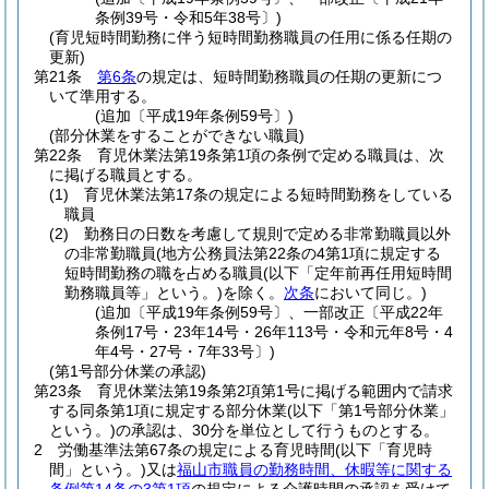
条例39号・令和5年38号〕)
(育児短時間勤務に伴う短時間勤務職員の任用に係る任期の
更新)
第21条
第6条
の規定は、短時間勤務職員の任期の更新につ
いて準用する。
(追加〔平成19年条例59号〕)
(部分休業をすることができない職員)
第22条
育児休業法第19条第1項の条例で定める職員は、次
に掲げる職員とする。
(1)
育児休業法第17条の規定による短時間勤務をしている
職員
(2)
勤務日の日数を考慮して規則で定める非常勤職員以外
の非常勤職員
(地方公務員法第22条の4第1項に規定する
短時間勤務の職を占める職員
(以下「定年前再任用短時間
勤務職員等」という。)
を除く。
次条
において同じ。)
(追加〔平成19年条例59号〕、一部改正〔平成22年
条例17号・23年14号・26年113号・令和元年8号・4
年4号・27号・7年33号〕)
(第1号部分休業の承認)
第23条
育児休業法第19条第2項第1号に掲げる範囲内で請求
する同条第1項に規定する部分休業
(以下「第1号部分休業」
という。)
の承認は、30分を単位として行うものとする。
2
労働基準法第67条の規定による育児時間
(以下「育児時
間」という。)
又は
福山市職員の勤務時間、休暇等に関する