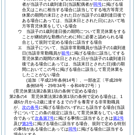
者が当該子の1歳到達日
(当該配偶者が
同号
に掲げる場
合又はこれに相当する場合に該当してする地方等育児
休業の期間の末日とされた日が当該子の1歳到達日後で
ある場合にあっては、当該末日とされた日)
において地
方等育児休業をしている場合
ウ
当該子の1歳到達日後の期間について育児休業をする
ことが継続的な勤務のために特に必要と認められる場
合として規則で定める場合に該当する場合
エ
当該子について、当該非常勤職員が当該子の1歳到達
日
(当該非常勤職員が
前号
に掲げる場合に該当してする
育児休業の期間の末日とされた日が当該子の1歳到達日
後である場合にあっては、当該末日とされた日)
後の期
間においてこの号に掲げる場合に該当して育児休業を
したことがない場合
(追加〔平成23年条例14号〕、一部改正〔平成28年
条例58号・29年34号・令和4年27号〕)
(育児休業法第2条第1項の条例で定める場合)
第2条の4
育児休業法第2条第1項の条例で定める場合は、1
歳6か月から2歳に達するまでの子を養育する非常勤職員
が、
次の各号
に掲げる場合のいずれにも該当する場合
(当該
子についてこの条の規定に該当して育児休業をしている場
合であって
次条第7号
に掲げる事情に該当するときは
第2号
及び
第3号
に掲げる場合に該当する場合、規則で定める特別
の事情がある場合にあっては
同号
に掲げる場合に該当する
場合)
とする。