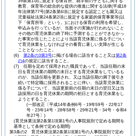
39条第1項に規定する保育所、就学前の子どもに関する
教育、保育等の総合的な提供の推進に関する法律
(平成18
年法律第77号)
第2条第6項に規定する認定こども園又は
児童福祉法第24条第2項に規定する家庭的保育事業等
(以
下「保育所等」という。)
における保育の利用を希望し、
申込みを行っているが、当面その実施が行われないこと
その他の育児休業の終了時に予測することができなかっ
た事実が生じたことにより当該育児休業に係る子につい
て育児休業をしなければその養育に著しい支障が生じる
こととなったこと。
(6)
第2条の3第3号
に掲げる場合に該当すること又は
第2条
の4
の規定に該当すること。
(7)
任期を定めて採用された職員であって、当該任期の末
日を育児休業の期間の末日とする育児休業をしているも
のが、当該任期を更新され、又は当該任期の満了後引き
続いて特定職に採用されることに伴い、当該育児休業に
係る子について、当該更新前の任期の末日の翌日又は当
該採用の日を育児休業の期間の初日とする育児休業をし
ようとすること。
(一部改正〔平成14年条例6号・19年59号・22年17
号・23年14号・28年58号・29年21号・34号・令和4
年27号〕)
(育児休業法第2条第1項第1号の人事院規則で定める期間を
基準として条例で定める期間)
第3条の2
育児休業法第2条第1項第1号の人事院規則で定め