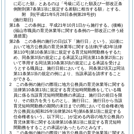
に応じた額」とあるのは「号級に応じた額及び一部改正条
例附則第7条第1項に規定する差額に相当する額」とする。
附
則
(平成21年5月28日
条例第28号
抄)
(施行期日)
第1条
この条例は、平成21年10月1日から施行する。
(後略)
(福山市職員の育児休業等に関する条例の一部改正に伴う経
過措置)
第2条
この条例の施行の日
(以下「施行日」という。)
以後に
おいて地方公務員の育児休業等に関する法律
(平成3年法律
第110号)
第10条第1項に規定する育児短時間勤務をするた
め、同条第3項の規定による承認又は同法第11条第2項にお
いて準用する同法第10条第3項の規定による承認を受けよ
うとする職員は、施行日前においても、同条第2項又は同法
第11条第1項の規定の例により、当該承認を請求すること
ができる。
2
この条例の施行の際現に地方公務員の育児休業等に関する
法律第10条第1項に規定する育児短時間勤務をしている職
員に係る当該育児短時間勤務の承認は、施行日の前日を限
り、その効力を失うものとし、施行日に、施行日から当該
育児短時間勤務の期間の末日までの間において任命権者
(地
方公務員法
(昭和25年法律第261号)
第6条第1項に規定する
任命権者をいう。以下同じ。)
が定める内容の地方公務員の
育児休業等に関する法律第10条第1項に規定する育児短時
間勤務をすることの承認があったものとみなす。
3
この条例の施行の際現に地方公務員の育児休業等に関する