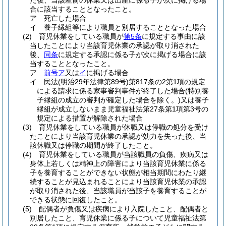
た後、当該産前の休業又は出産に係る子が次に掲げる場
合に該当することとなったこと。
ア
死亡した場合
イ
養子縁組等により職員と別居することとなった場合
(2)
育児休業をしている職員が
第5条
に規定する事由に該
当したことにより当該育児休業の承認が取り消された
後、
同条
に規定する承認に係る子が次に掲げる場合に該
当することとなったこと。
ア
前号ア
又は
イ
に掲げる場合
イ
民法
(明治29年法律第89号)
第817条の2第1項の規定
による請求に係る家事審判事件が終了した場合
(特別養
子縁組の成立の審判が確定した場合を除く。)
又は養子
縁組が成立しないまま児童福祉法第27条第1項第3号の
規定による措置が解除された場合
(3)
育児休業をしている職員が休職又は停職の処分を受け
たことにより当該育児休業の承認が効力を失った後、当
該休職又は停職の期間が終了したこと。
(4)
育児休業をしている職員が当該職員の負傷、疾病又は
身体上若しくは精神上の障害により当該育児休業に係る
子を養育することができない状態が相当期間にわたり継
続することが見込まれることにより当該育児休業の承認
が取り消された後、当該職員が当該子を養育することが
できる状態に回復したこと。
(5)
配偶者が負傷又は疾病により入院したこと、配偶者と
別居したこと、育児休業に係る子について児童福祉法第