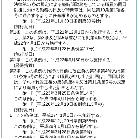
法律第17条の規定による短時間勤務をしている職員の同日
以後における勤務の日及び時間帯は、同法第10条第1項各
号に適合するように任命権者が定めるものとする。
附
則
(平成21年11月30日
条例第39号
抄)
(施行期日)
第1条
この条例は、平成21年12月1日から施行する。
ただ
し、第2条、第3条及び第5条並びに附則第4条の規定は、平
成22年4月1日から施行する。
附
則
(平成22年6月28日
条例第17号)
(施行期日)
第1条
この条例は、平成22年6月30日から施行する。
(経過措置)
第2条
この条例の施行の日前に改正前の第3条第4号又は第
11条第5号の規定により職員が申し出た計画は、同日以後
は、それぞれ改正後の第3条第4号又は第11条第5号の規定
により職員が申し出た計画とみなす。
附
則
(平成23年3月25日
条例第14号)
この条例は、平成23年4月1日から施行する。
附
則
(平成26年12月19日
条例第113号抄)
(施行期日)
1
この条例は、平成27年1月1日から施行する。
附
則
(平成28年12月20日
条例第58号)
この条例は、平成29年1月1日から施行する。
附
則
(平成29年3月28日
条例第6号)
この条例は、平成29年4月1日から施行する。