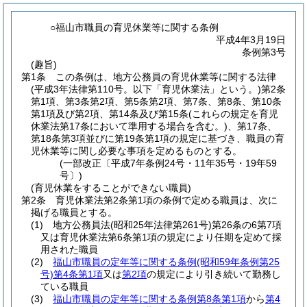
○福山市職員の育児休業等に関する条例
平成4年3月19日
条例第3号
(趣旨)
第1条
この条例は、地方公務員の育児休業等に関する法律
(平成3年法律第110号。以下「育児休業法」という。)
第2条
第1項、第3条第2項、第5条第2項、第7条、第8条、第10条
第1項及び第2項、第14条及び第15条
(これらの規定を育児
休業法第17条において準用する場合を含む。)
、第17条、
第18条第3項並びに第19条第1項の規定に基づき、職員の育
児休業等に関し必要な事項を定めるものとする。
(一部改正〔平成7年条例24号・11年35号・19年59
号〕)
(育児休業をすることができない職員)
第2条
育児休業法第2条第1項の条例で定める職員は、次に
掲げる職員とする。
(1)
地方公務員法
(昭和25年法律第261号)
第26条の6第7項
又は育児休業法第6条第1項の規定により任期を定めて採
用された職員
(2)
福山市職員の定年等に関する条例
(昭和59年条例第25
号)
第4条第1項
又は
第2項
の規定により引き続いて勤務し
ている職員
(3)
福山市職員の定年等に関する条例第8条第1項
から
第4