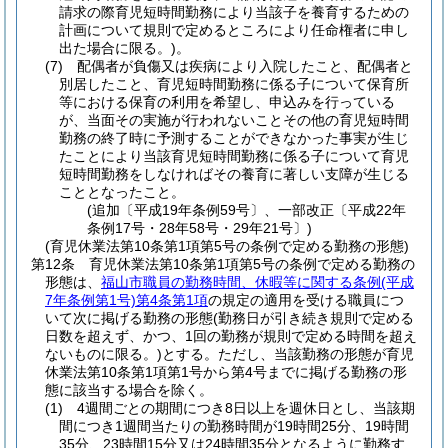
請求の際育児短時間勤務により当該子を養育するための
計画について規則で定めるところにより任命権者に申し
出た場合に限る。)
。
(7)
配偶者が負傷又は疾病により入院したこと、配偶者と
別居したこと、育児短時間勤務に係る子について保育所
等における保育の利用を希望し、申込みを行っている
が、当面その実施が行われないことその他の育児短時間
勤務の終了時に予測することができなかった事実が生じ
たことにより当該育児短時間勤務に係る子について育児
短時間勤務をしなければその養育に著しい支障が生じる
こととなったこと。
(追加〔平成19年条例59号〕、一部改正〔平成22年
条例17号・28年58号・29年21号〕)
(育児休業法第10条第1項第5号の条例で定める勤務の形態)
第12条
育児休業法第10条第1項第5号の条例で定める勤務の
形態は、
福山市職員の勤務時間、休暇等に関する条例
(平成
7年条例第1号)
第4条第1項
の規定の適用を受ける職員につ
いて次に掲げる勤務の形態
(勤務日が引き続き規則で定める
日数を超えず、かつ、1回の勤務が規則で定める時間を超え
ないものに限る。)
とする。
ただし、当該勤務の形態が育児
休業法第10条第1項第1号から第4号までに掲げる勤務の形
態に該当する場合を除く。
(1)
4週間ごとの期間につき8日以上を週休日とし、当該期
間につき1週間当たりの勤務時間が19時間25分、19時間
35分、23時間15分又は24時間35分となるように勤務す