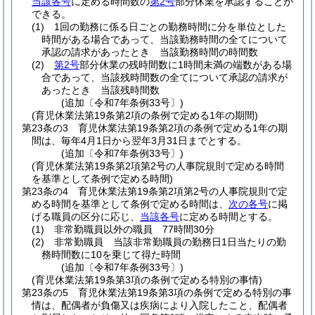
当該各号
に定める時間数の
第2号
部分休業を承認することが
できる。
(1)
1回の勤務に係る日ごとの勤務時間に分を単位とした
時間がある場合であって、当該勤務時間の全てについて
承認の請求があったとき 当該勤務時間の時間数
(2)
第2号
部分休業の残時間数に1時間未満の端数がある場
合であって、当該残時間数の全てについて承認の請求が
あったとき 当該残時間数
(追加〔令和7年条例33号〕)
(育児休業法第19条第2項の条例で定める1年の期間)
第23条の3
育児休業法第19条第2項の条例で定める1年の期
間は、毎年4月1日から翌年3月31日までとする。
(追加〔令和7年条例33号〕)
(育児休業法第19条第2項第2号の人事院規則で定める時間
を基準として条例で定める時間)
第23条の4
育児休業法第19条第2項第2号の人事院規則で定
める時間を基準として条例で定める時間は、
次の各号
に掲
げる職員の区分に応じ、
当該各号
に定める時間とする。
(1)
非常勤職員以外の職員 77時間30分
(2)
非常勤職員 当該非常勤職員の勤務日1日当たりの勤
務時間数に10を乗じて得た時間
(追加〔令和7年条例33号〕)
(育児休業法第19条第3項の条例で定める特別の事情)
第23条の5
育児休業法第19条第3項の条例で定める特別の事
情は、配偶者が負傷又は疾病により入院したこと、配偶者