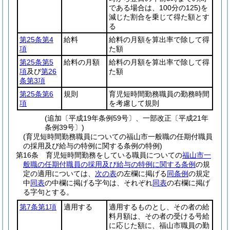
である場合は、100分の125)
を
減じた割合を乗じて得た額とす
る
第25条第4
給料
給料の月額を算出率で除して得
項
た額
第25条第5
給料の月額
給料の月額を算出率で除して得
項
及び
第26
た額
条第3項
第25条第6
規則
育児短時間勤務職員の勤務時間
項
を考慮して規則
(追加〔平成19年条例59号〕、一部改正〔平成21年
条例39号〕)
(育児短時間勤務職員についての福山市一般職の任期付職員
の採用及び給与の特例に関する条例の特例)
第16条
育児短時間勤務をしている職員についての
福山市一
般職の任期付職員の採用及び給与の特例に関する条例
の規
定の適用については、
次の表
の左欄に掲げる
同条例
の規定
中
同表
の中欄に掲げる字句は、それぞれ
同表
の右欄に掲げ
る字句とする。
第7条第1項
適用する
適用するものとし、その者の給
料月額は、その者の受ける号給
に応じた額に、福山市職員の勤