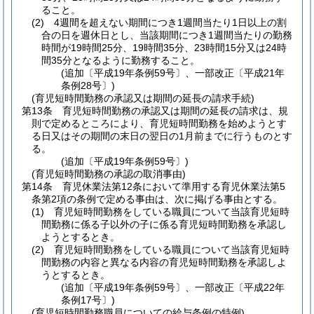
ること。
(2)
4週間を超えない期間につき1週間当たり1日以上の割
合の日を週休日とし、当該期間につき1週間当たりの勤務
時間が19時間25分、19時間35分、23時間15分又は24時
間35分となるように勤務すること。
(追加〔平成19年条例59号〕、一部改正〔平成21年
条例28号〕)
(育児短時間勤務の承認又は期間の延長の請求手続)
第13条
育児短時間勤務の承認又は期間の延長の請求は、規
則で定めるところにより、育児短時間勤務を始めようとす
る日又はその期間の末日の翌日の1月前までに行うものとす
る。
(追加〔平成19年条例59号〕)
(育児短時間勤務の承認の取消事由)
第14条
育児休業法第12条において準用する育児休業法第5
条第2項の条例で定める事由は、次に掲げる事由とする。
(1)
育児短時間勤務をしている職員について当該育児短時
間勤務に係る子以外の子に係る育児短時間勤務を承認し
ようとするとき。
(2)
育児短時間勤務をしている職員について当該育児短時
間勤務の内容と異なる内容の育児短時間勤務を承認しよ
うとするとき。
(追加〔平成19年条例59号〕、一部改正〔平成22年
条例17号〕)
(育児短時間勤務職員についての給与条例の特例)