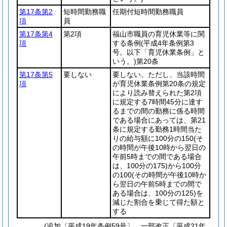
第17条第2
短時間勤務職
任期付短時間勤務職員
項
員
第17条第4
第2項
福山市職員の育児休業等に関
項
する条例
(平成4年条例第3
号。以下「育児休業条例」と
いう。)
第20条
第17条第5
要しない
要しない。ただし、当該時間
項
が育児休業条例第20条の規定
により読み替えられた第2項
に規定する7時間45分に達す
るまでの間の勤務に係る時間
である場合にあっては、第21
条に規定する勤務1時間当た
りの給与額に100分の150
(そ
の時間が午後10時から翌日の
午前5時までの間である場合
は、100分の175)
から100分
の100
(その時間が午後10時か
ら翌日の午前5時までの間で
ある場合は、100分の125)
を
減じた割合を乗じて得た額と
する
(追加〔平成19年条例59号〕、一部改正〔平成21年