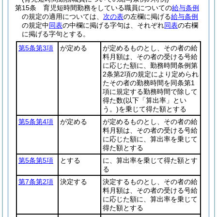
第15条
育児短時間勤務をしている職員についての
給与条例
の規定の適用については、
次の表
の左欄に掲げる
給与条例
の規定中
同表
の中欄に掲げる字句は、それぞれ
同表
の右欄
に掲げる字句とする。
第5条第3項
が定める
が定めるものとし、その者の給
料月額は、その者の受ける号給
に応じた額に、勤務時間条例第
2条第2項の規定により定められ
たその者の勤務時間を同条第1
項に規定する勤務時間で除して
得た数
(以下「算出率」とい
う。)
を乗じて得た額とする
第5条第4項
が定める
が定めるものとし、その者の給
料月額は、その者の受ける号給
に応じた額に、算出率を乗じて
得た額とする
第5条第5項
とする
に、算出率を乗じて得た額とす
る
第7条第2項
決定する
決定するものとし、その者の給
料月額は、その者の受ける号給
に応じた額に、算出率を乗じて
得た額とする