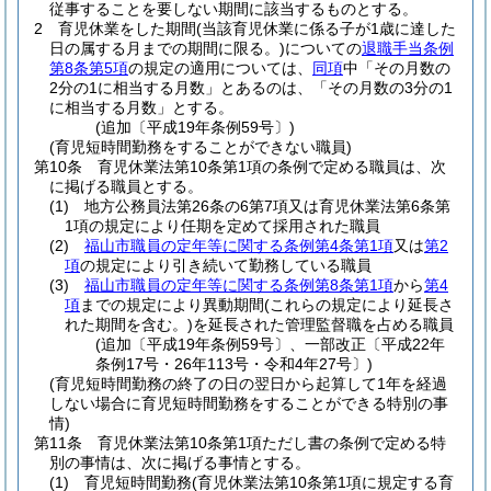
従事することを要しない期間に該当するものとする。
2
育児休業をした期間
(当該育児休業に係る子が1歳に達した
日の属する月までの期間に限る。)
についての
退職手当条例
第8条第5項
の規定の適用については、
同項
中「その月数の
2分の1に相当する月数」とあるのは、「その月数の3分の1
に相当する月数」とする。
(追加〔平成19年条例59号〕)
(育児短時間勤務をすることができない職員)
第10条
育児休業法第10条第1項の条例で定める職員は、次
に掲げる職員とする。
(1)
地方公務員法第26条の6第7項又は育児休業法第6条第
1項の規定により任期を定めて採用された職員
(2)
福山市職員の定年等に関する条例第4条第1項
又は
第2
項
の規定により引き続いて勤務している職員
(3)
福山市職員の定年等に関する条例第8条第1項
から
第4
項
までの規定により異動期間
(これらの規定により延長さ
れた期間を含む。)
を延長された管理監督職を占める職員
(追加〔平成19年条例59号〕、一部改正〔平成22年
条例17号・26年113号・令和4年27号〕)
(育児短時間勤務の終了の日の翌日から起算して1年を経過
しない場合に育児短時間勤務をすることができる特別の事
情)
第11条
育児休業法第10条第1項ただし書の条例で定める特
別の事情は、次に掲げる事情とする。
(1)
育児短時間勤務
(育児休業法第10条第1項に規定する育