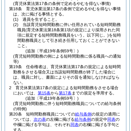
(育児休業法第17条の条例で定めるやむを得ない事情)
第18条
育児休業法第17条の条例で定めるやむを得ない事情
は、次に掲げる事情とする。
(1)
過員を生ずること。
(2)
当該育児短時間勤務に伴い任用されている短時間勤務
職員
(育児休業法第18条第1項の規定により採用された同
項に規定する短時間勤務職員をいう。以下同じ。)
を短時
間勤務職員として引き続き任用しておくことができない
こと。
(追加〔平成19年条例59号〕)
(育児短時間勤務の例による短時間勤務に係る職員への通知
等)
第19条
任命権者は、育児休業法第17条の規定による短時間
勤務をさせる場合又は当該短時間勤務が終了した場合に
は、職員に対し、書面によりその旨を通知しなければなら
ない。
2
育児休業法第17条の規定による短時間勤務をさせる場合
においては、
第15条
から
第17条
までの規定を準用する。
(追加〔平成19年条例59号〕)
(育児短時間勤務に伴う短時間勤務職員についての給与条例
の特例)
第20条
短時間勤務職員についての
給与条例
の規定の適用に
ついては、
次の表
の左欄に掲げる
給与条例
の規定中
同表
の
中欄に掲げる字句は、それぞれ
同表
の右欄に掲げる字句と
する。