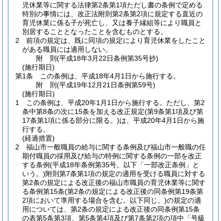
児休業等に関する法律第2条第1項ただし書の条例で定める
特別の事情には、改正法附則第2条第2項に規定する直近の
育児休業に係る子が死亡し、又は養子縁組等により職員と
別居することとなったことを含むものとする。
2
前項の規定は、既に同項の規定により育児休業をしたこと
がある職員には適用しない。
附
則
(平成18年3月22日
条例第35号
抄)
(施行期日)
第1条
この条例は、平成18年4月1日から施行する。
附
則
(平成19年12月21日
条例第59号)
(施行期日)
1
この条例は、平成20年1月1日から施行する。
ただし、第2
条中第8条の次に15条を加える改正規定
(第9条第1項及び第
17条第1項に係る部分に限る。)
は、平成20年4月1日から施
行する。
(経過措置)
2
福山市一般職員の給与に関する条例及び福山市一般職の任
期付職員の採用及び給与の特例に関する条例の一部を改正
する条例
(平成18年条例第35号。以下「一部改正条例」と
いう。)
附則第7条第1項の規定の適用を受ける職員に対する
第2条の規定による改正後の福山市職員の育児休業等に関す
る条例第15条
(第2条の規定による改正後の同条例第19条第
2項において準用する場合を含む。以下同じ。)
の規定の適
用については、第2条の規定による改正後の同条例第15条
の表第5条第3項、第5条第4項及び第7条第2項の項中「号級