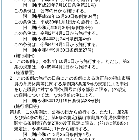
附
則
(平成29年7月10日
条例第21号)
この条例は、公布の日から施行する。
附
則
(平成29年12月20日
条例第34号)
この条例は、平成30年1月1日から施行する。
附
則
(令和元年9月30日
条例第8号)
この条例は、令和2年4月1日から施行する。
附
則
(令和4年3月24日
条例第4号)
この条例は、令和4年4月1日から施行する。
附
則
(令和4年9月30日
条例第27号)
(施行期日)
1
この条例は、令和4年10月1日から施行する。
ただし、第2
条の規定は、令和5年4月1日から施行する。
(経過措置)
2
この条例の施行の日前にこの条例による改正前の福山市職
員の育児休業等に関する条例第3条第5号の規定による申出
をした職員に対する同条
(同号に係る部分に限る。)
の規定
の適用については、なお従前の例による。
附
則
(令和5年12月19日
条例第38号抄)
(施行期日等)
第1条
この条例は、公布の日から施行する。
ただし、第2条
及び第4条の規定、第5条の規定
(福山市職員の育児休業等に
関する条例第7条第2項の改正規定に限る。)
並びに第8条の
規定は、令和6年4月1日から施行する。
附
則
(令和7年3月25日
条例第4号)