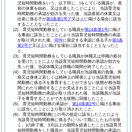
児短時間勤務をいう。以下同じ。)
をしている職員が、産
前の休業を始め、又は出産したことにより、当該育児短
時間勤務の承認が効力を失った後、当該産前の休業又は
出産に係る子が
第3条第1号ア
又は
イ
に掲げる場合に該当
することとなったこと。
(2)
育児短時間勤務をしている職員が
第14条第1号
に掲げ
る事由に該当したことにより当該育児短時間勤務の承認
が取り消された後、
同号
に規定する承認に係る子が
第3条
第2号ア
又は
イ
に掲げる場合に該当することとなったこ
と。
(3)
育児短時間勤務をしている職員が休職又は停職の処分
を受けたことにより当該育児短時間勤務の承認が効力を
失った後、当該休職又は停職の期間が終了したこと。
(4)
育児短時間勤務をしている職員が当該職員の負傷、疾
病又は身体上若しくは精神上の障害により当該育児短時
間勤務に係る子を養育することができない状態が相当期
間にわたり継続することが見込まれることにより当該育
児短時間勤務の承認が取り消された後、当該職員が当該
子を養育することができる状態に回復したこと。
(5)
育児短時間勤務の承認が、
第14条第2号
に掲げる事由
に該当したことにより取り消されたこと。
(6)
育児短時間勤務
(この号の規定に該当したことにより
当該育児短時間勤務に係る子について既にしたものを除
く。)
の終了後、3月以上の期間を経過したこと
(当該育児
短時間勤務をした職員が、当該育児短時間勤務の承認の