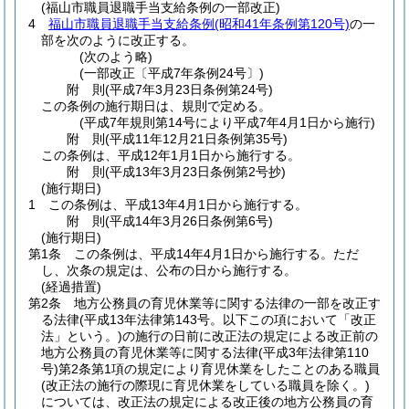
(福山市職員退職手当支給条例の一部改正)
4
福山市職員退職手当支給条例
(昭和41年条例第120号)
の一
部を次のように改正する。
(次のよう略)
(一部改正〔平成7年条例24号〕)
附
則
(平成7年3月23日
条例第24号)
この条例の施行期日は、規則で定める。
(平成7年規則第14号により平成7年4月1日から施行)
附
則
(平成11年12月21日
条例第35号)
この条例は、平成12年1月1日から施行する。
附
則
(平成13年3月23日
条例第2号
抄)
(施行期日)
1
この条例は、平成13年4月1日から施行する。
附
則
(平成14年3月26日
条例第6号)
(施行期日)
第1条
この条例は、平成14年4月1日から施行する。
ただ
し、次条の規定は、公布の日から施行する。
(経過措置)
第2条
地方公務員の育児休業等に関する法律の一部を改正す
る法律
(平成13年法律第143号。以下この項において「改正
法」という。)
の施行の日前に改正法の規定による改正前の
地方公務員の育児休業等に関する法律
(平成3年法律第110
号)
第2条第1項の規定により育児休業をしたことのある職員
(改正法の施行の際現に育児休業をしている職員を除く。)
については、改正法の規定による改正後の地方公務員の育