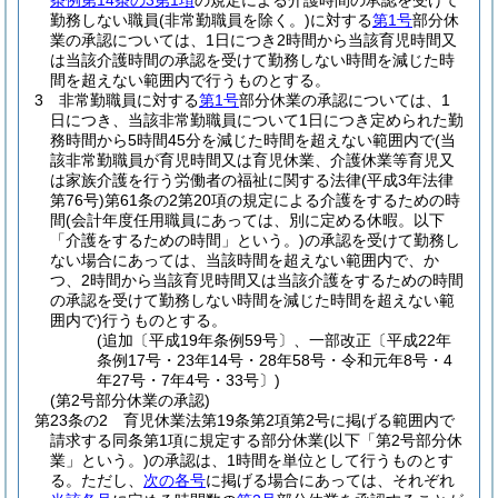
条例第14条の3第1項
の規定による介護時間の承認を受けて
勤務しない職員
(非常勤職員を除く。)
に対する
第1号
部分休
業の承認については、1日につき2時間から当該育児時間又
は当該介護時間の承認を受けて勤務しない時間を減じた時
間を超えない範囲内で行うものとする。
3
非常勤職員に対する
第1号
部分休業の承認については、1
日につき、当該非常勤職員について1日につき定められた勤
務時間から5時間45分を減じた時間を超えない範囲内で
(当
該非常勤職員が育児時間又は育児休業、介護休業等育児又
は家族介護を行う労働者の福祉に関する法律
(平成3年法律
第76号)
第61条の2第20項の規定による介護をするための時
間
(会計年度任用職員にあっては、別に定める休暇。以下
「介護をするための時間」という。)
の承認を受けて勤務し
ない場合にあっては、当該時間を超えない範囲内で、か
つ、2時間から当該育児時間又は当該介護をするための時間
の承認を受けて勤務しない時間を減じた時間を超えない範
囲内で)
行うものとする。
(追加〔平成19年条例59号〕、一部改正〔平成22年
条例17号・23年14号・28年58号・令和元年8号・4
年27号・7年4号・33号〕)
(第2号部分休業の承認)
第23条の2
育児休業法第19条第2項第2号に掲げる範囲内で
請求する同条第1項に規定する部分休業
(以下「第2号部分休
業」という。)
の承認は、1時間を単位として行うものとす
る。
ただし、
次の各号
に掲げる場合にあっては、それぞれ