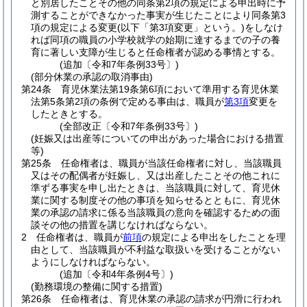
と別居したことその他の同条第2項の規定による申出時に予
測することができなかった事実が生じたことにより同条第3
項の規定による変更
(以下「第3項変更」という。)
をしなけ
れば同項の職員の小学校就学の始期に達するまでの子の養
育に著しい支障が生じると任命権者が認める事情とする。
(追加〔令和7年条例33号〕)
(部分休業の承認の取消事由)
第24条
育児休業法第19条第6項において準用する育児休業
法第5条第2項の条例で定める事由は、職員が
第3項
変更を
したときとする。
(全部改正〔令和7年条例33号〕)
(妊娠又は出産等についての申出があった場合における措置
等)
第25条
任命権者は、職員が当該任命権者に対し、当該職員
又はその配偶者が妊娠し、又は出産したことその他これに
準ずる事実を申し出たときは、当該職員に対して、育児休
業に関する制度その他の事項を知らせるとともに、育児休
業の承認の請求に係る当該職員の意向を確認するための面
談その他の措置を講じなければならない。
2
任命権者は、職員が
前項
の規定による申出をしたことを理
由として、当該職員が不利益な取扱いを受けることがない
ようにしなければならない。
(追加〔令和4年条例4号〕)
(勤務環境の整備に関する措置)
第26条
任命権者は、育児休業の承認の請求が円滑に行われ