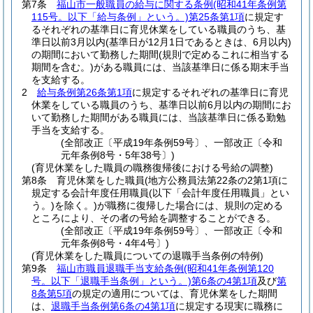
第7条
福山市一般職員の給与に関する条例
(昭和41年条例第
115号。以下「給与条例」という。)
第25条第1項
に規定す
るそれぞれの基準日に育児休業をしている職員のうち、基
準日以前3月以内
(基準日が12月1日であるときは、6月以内)
の期間において勤務した期間
(規則で定めるこれに相当する
期間を含む。)
がある職員には、当該基準日に係る期末手当
を支給する。
2
給与条例第26条第1項
に規定するそれぞれの基準日に育児
休業をしている職員のうち、基準日以前6月以内の期間にお
いて勤務した期間がある職員には、当該基準日に係る勤勉
手当を支給する。
(全部改正〔平成19年条例59号〕、一部改正〔令和
元年条例8号・5年38号〕)
(育児休業をした職員の職務復帰後における号給の調整)
第8条
育児休業をした職員
(地方公務員法第22条の2第1項に
規定する会計年度任用職員
(以下「会計年度任用職員」とい
う。)
を除く。)
が職務に復帰した場合には、規則の定める
ところにより、その者の号給を調整することができる。
(全部改正〔平成19年条例59号〕、一部改正〔令和
元年条例8号・4年4号〕)
(育児休業をした職員についての退職手当条例の特例)
第9条
福山市職員退職手当支給条例
(昭和41年条例第120
号。以下「退職手当条例」という。)
第6条の4第1項
及び
第
8条第5項
の規定の適用については、育児休業をした期間
は、
退職手当条例第6条の4第1項
に規定する現実に職務に