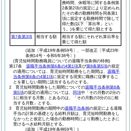
務時間、休暇等に関する条例第
2条第2項の規定により定められ
たその者の勤務時間を同条第1
項に規定する勤務時間で除して
得た数
(以下「算出率」とい
う。)
を乗じて得た額とする
第7条第3項
相当する額
相当する額にそれぞれ算出率を
乗じて得た額
(追加〔平成19年条例59号〕、一部改正〔平成23年
条例14号・令和5年38号〕)
(育児短時間勤務職員についての退職手当条例の特例)
第17条
退職手当条例第6条の4第1項
及び
第8条第5項
の規定
の適用については、育児短時間勤務をした期間は、
退職手
当条例第6条の4第1項
に規定する現実に職務に従事するこ
とを要しない期間に該当するものとする。
2
育児短時間勤務をした期間についての
退職手当条例第8条
第5項
の規定の適用については、
同項
中「その月数の2分の
1に相当する月数」とあるのは、「その月数の3分の1に相
当する月数」とする。
3
育児短時間勤務の期間中の
退職手当条例
の規定による退職
手当の計算の基礎となる給料月額は、育児短時間勤務をし
なかったと仮定した場合の勤務時間により勤務したときに
受けるべき給料月額とする。
(追加〔平成19年条例59号〕)