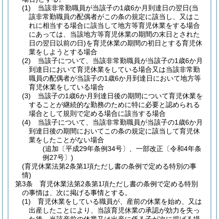
(1)
当該非常勤職員が当該子の1歳6か月到達日の翌日
(当
該非常勤職員の配偶者がこの条の規定に該当し、又はこ
れに相当する場合に該当して地方等育児休業をする場合
にあっては、当該地方等育児休業の期間の末日とされた
日の翌日以前の日)
を育児休業の期間の初日とする育児休
業をしようとする場合
(2)
当該子について、当該非常勤職員が当該子の1歳6か月
到達日において育児休業をしている場合又は当該非常勤
職員の配偶者が当該子の1歳6か月到達日において地方等
育児休業をしている場合
(3)
当該子の1歳6か月到達日後の期間について育児休業を
することが継続的な勤務のために特に必要と認められる
場合として規則で定める場合に該当する場合
(4)
当該子について、当該非常勤職員が当該子の1歳6か月
到達日後の期間においてこの条の規定に該当して育児休
業をしたことがない場合
(追加〔平成29年条例34号〕、一部改正〔令和4年条
例27号〕)
(育児休業法第2条第1項ただし書の条例で定める特別の事
情)
第3条
育児休業法第2条第1項ただし書の条例で定める特別
の事情は、次に掲げる事情とする。
(1)
育児休業をしている職員が、産前の休業を始め、又は
出産したことにより、当該育児休業の承認が効力を失っ