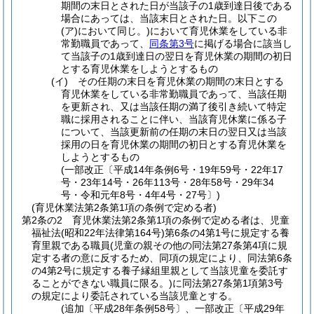
期間の末日とされた日が当該子の1歳到達日後である
場合にあっては、当該末日とされた日。以下この
(ア)
において同じ。)
において育児休業をしている非
常勤職員であって、
同条第3号
に掲げる場合に該当し
て当該子の1歳到達日の翌日を育児休業の期間の初日
とする育児休業をしようとするもの
(イ)
その任期の末日を育児休業の期間の末日とする
育児休業をしている非常勤職員であって、当該任期
を更新され、又は当該任期の満了後引き続いて特定
職に採用されることに伴い、当該育児休業に係る子
について、当該更新前の任期の末日の翌日又は当該
採用の日を育児休業の期間の初日とする育児休業を
しようとするもの
(一部改正〔平成14年条例6号・19年59号・22年17
号・23年14号・26年113号・28年58号・29年34
号・令和元年8号・4年4号・27号〕)
(育児休業法第2条第1項の条例で定める者)
第2条の2
育児休業法第2条第1項の条例で定める者は、児童
福祉法
(昭和22年法律第164号)
第6条の4第1号に規定する養
育里親である職員
(児童の親その他の同法第27条第4項に規
定する者の意に反するため、同項の規定により、同法第6条
の4第2号に規定する養子縁組里親として当該児童を委託す
ることができない職員に限る。)
に同法第27条第1項第3号
の規定により委託されている当該児童とする。
(追加〔平成28年条例58号〕、一部改正〔平成29年