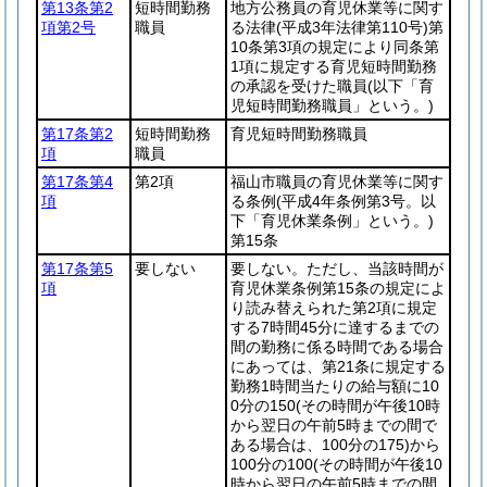
第13条第2
短時間勤務
地方公務員の育児休業等に関す
項第2号
職員
る法律
(平成3年法律第110号)
第
10条第3項の規定により同条第
1項に規定する育児短時間勤務
の承認を受けた職員
(以下「育
児短時間勤務職員」という。)
第17条第2
短時間勤務
育児短時間勤務職員
項
職員
第17条第4
第2項
福山市職員の育児休業等に関す
項
る条例
(平成4年条例第3号。以
下「育児休業条例」という。)
第15条
第17条第5
要しない
要しない。ただし、当該時間が
項
育児休業条例第15条の規定によ
り読み替えられた第2項に規定
する7時間45分に達するまでの
間の勤務に係る時間である場合
にあっては、第21条に規定する
勤務1時間当たりの給与額に10
0分の150
(その時間が午後10時
から翌日の午前5時までの間で
ある場合は、100分の175)
から
100分の100
(その時間が午後10
時から翌日の午前5時までの間