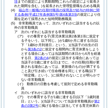
項
までの規定により異動期間
(これらの規定により延長さ
れた期間を含む。)
を延長された管理監督職を占める職員
(4)
福山市一般職の任期付職員の採用及び給与の特例に関
する条例
(平成17年条例第5号)
第4条第3項
の規定により任
期を定めて採用された短時間勤務職員
(5)
非常勤職員であって、次のいずれかに該当するもの以
外の非常勤職員
ア
次のいずれにも該当する非常勤職員
(ア)
その養育する子
(育児休業法第2条第1項に規定す
る子をいう。以下同じ。)
が1歳6か月に達する日
(以
下「1歳6か月到達日」という。)
(当該子の出生の日
から
第3条の2
に規定する期間内に育児休業をしよう
とする場合にあっては当該期間の末日から6月を経過
する日、
第2条の4
の規定に該当する場合にあっては
当該子が2歳に達する日)
までに、その任期
(任期が更
新される場合にあっては、更新後のもの)
が満了する
こと及び引き続いて任命権者を同じくする職
(以下
「特定職」という。)
に採用されないことが明らかで
ない非常勤職員
(イ)
勤務日の日数を考慮して規則で定める非常勤職
員
イ
次のいずれかに該当する非常勤職員
(ア)
その養育する子が1歳に達する日
(以下「1歳到達
日」という。)
(当該子について当該非常勤職員が
第2
条の3第2号
に掲げる場合に該当してする育児休業の