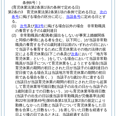
条例6号〕)
(育児休業法第2条第1項の条例で定める日)
第2条の3
育児休業法第2条第1項の条例で定める日は、
次の
各号
に掲げる場合の区分に応じ、
当該各号
に定める日とす
る。
(1)
次号
及び
第3号
に掲げる場合以外の場合 非常勤職員
の養育する子の1歳到達日
(2)
非常勤職員の配偶者
(届出をしないが事実上婚姻関係
と同様の事情にある者を含む。以下同じ。)
が当該非常勤
職員の養育する子の1歳到達日以前のいずれかの日におい
て当該子を養育するために育児休業法その他の法律の規
定による育児休業
(以下この条及び
次条
において「地方等
育児休業」という。)
をしている場合において当該非常勤
職員が当該子について育児休業をしようとする場合
(当該
育児休業の期間の初日とされた日が当該子の1歳到達日の
翌日後である場合又は当該地方等育児休業の期間の初日
前である場合を除く。)
当該子が1歳2か月に達する日
(当該日が当該育児休業の期間の初日とされた日から起算
して育児休業等可能日数
(当該子の出生の日から当該子の
1歳到達日までの日数をいう。)
から育児休業等取得日数
(当該子の出生の日以後当該非常勤職員が労働基準法
(昭
和22年法律第49号)
第65条第1項又は第2項の規定により
勤務しなかった日数と当該子について育児休業をした日
数を合算した日数をいう。)
を差し引いた日数を経過する
日より後の日であるときは、当該経過する日)