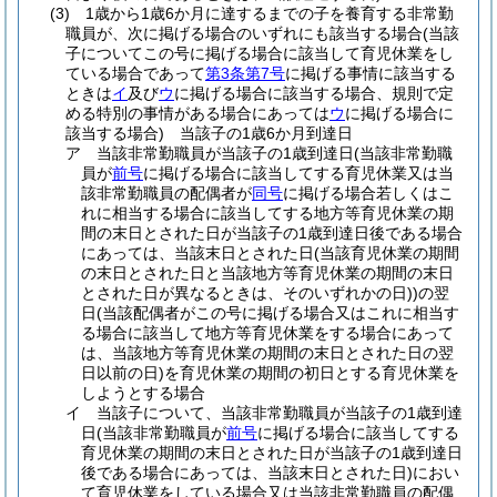
(3)
1歳から1歳6か月に達するまでの子を養育する非常勤
職員が、次に掲げる場合のいずれにも該当する場合
(当該
子についてこの号に掲げる場合に該当して育児休業をし
ている場合であって
第3条第7号
に掲げる事情に該当する
ときは
イ
及び
ウ
に掲げる場合に該当する場合、規則で定
める特別の事情がある場合にあっては
ウ
に掲げる場合に
該当する場合)
当該子の1歳6か月到達日
ア
当該非常勤職員が当該子の1歳到達日
(当該非常勤職
員が
前号
に掲げる場合に該当してする育児休業又は当
該非常勤職員の配偶者が
同号
に掲げる場合若しくはこ
れに相当する場合に該当してする地方等育児休業の期
間の末日とされた日が当該子の1歳到達日後である場合
にあっては、当該末日とされた日
(当該育児休業の期間
の末日とされた日と当該地方等育児休業の期間の末日
とされた日が異なるときは、そのいずれかの日)
)
の翌
日
(当該配偶者がこの号に掲げる場合又はこれに相当す
る場合に該当して地方等育児休業をする場合にあって
は、当該地方等育児休業の期間の末日とされた日の翌
日以前の日)
を育児休業の期間の初日とする育児休業を
しようとする場合
イ
当該子について、当該非常勤職員が当該子の1歳到達
日
(当該非常勤職員が
前号
に掲げる場合に該当してする
育児休業の期間の末日とされた日が当該子の1歳到達日
後である場合にあっては、当該末日とされた日)
におい
て育児休業をしている場合又は当該非常勤職員の配偶