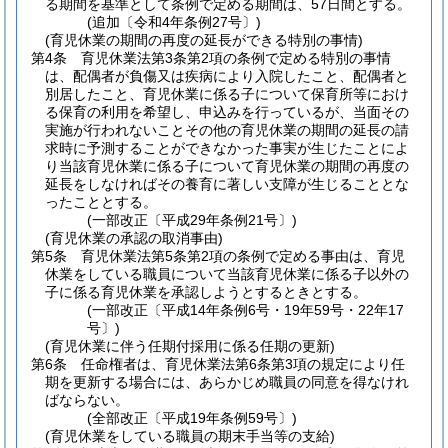
る期間を基準として条例で定める期間は、57日間とする。
(追加〔令和4年条例27号〕)
(育児休業の期間の再度の延長ができる特別の事情)
第4条
育児休業法第3条第2項の条例で定める特別の事情
は、配偶者が負傷又は疾病により入院したこと、配偶者と
別居したこと、育児休業に係る子について保育所等におけ
る保育の利用を希望し、申込みを行っているが、当面その
実施が行われないことその他の育児休業の期間の延長の請
求時に予測することができなかった事実が生じたことによ
り当該育児休業に係る子について育児休業の期間の再度の
延長をしなければその養育に著しい支障が生じることとな
ったこととする。
(一部改正〔平成29年条例21号〕)
(育児休業の承認の取消事由)
第5条
育児休業法第5条第2項の条例で定める事由は、育児
休業をしている職員について当該育児休業に係る子以外の
子に係る育児休業を承認しようとするときとする。
(一部改正〔平成14年条例6号・19年59号・22年17
号〕)
(育児休業に伴う任期付採用に係る任期の更新)
第6条
任命権者は、育児休業法第6条第3項の規定により任
期を更新する場合には、あらかじめ職員の同意を得なけれ
ばならない。
(全部改正〔平成19年条例59号〕)
(育児休業をしている職員の期末手当等の支給)