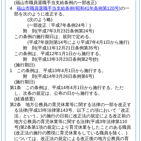
(福山市職員退職手当支給条例の一部改正)
4
福山市職員退職手当支給条例
(昭和41年条例第120号)
の一
部を次のように改正する。
(次のよう略)
(一部改正〔平成7年条例24号〕)
附
則
(平成7年3月23日
条例第24号)
この条例の施行期日は、規則で定める。
(平成7年規則第14号により平成7年4月1日から施行)
附
則
(平成11年12月21日
条例第35号)
この条例は、平成12年1月1日から施行する。
附
則
(平成13年3月23日
条例第2号
抄)
(施行期日)
1
この条例は、平成13年4月1日から施行する。
附
則
(平成14年3月26日
条例第6号)
(施行期日)
第1条
この条例は、平成14年4月1日から施行する。
ただ
し、次条の規定は、公布の日から施行する。
(経過措置)
第2条
地方公務員の育児休業等に関する法律の一部を改正す
る法律
(平成13年法律第143号。以下この項において「改正
法」という。)
の施行の日前に改正法の規定による改正前の
地方公務員の育児休業等に関する法律
(平成3年法律第110
号)
第2条第1項の規定により育児休業をしたことのある職員
(改正法の施行の際現に育児休業をしている職員を除く。)
については、改正法の規定による改正後の地方公務員の育