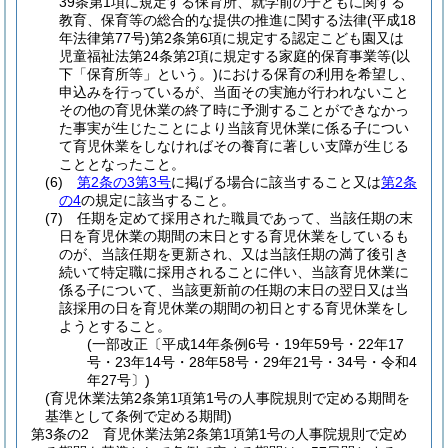
39条第1項に規定する保育所、就学前の子どもに関する
教育、保育等の総合的な提供の推進に関する法律
(平成18
年法律第77号)
第2条第6項に規定する認定こども園又は
児童福祉法第24条第2項に規定する家庭的保育事業等
(以
下「保育所等」という。)
における保育の利用を希望し、
申込みを行っているが、当面その実施が行われないこと
その他の育児休業の終了時に予測することができなかっ
た事実が生じたことにより当該育児休業に係る子につい
て育児休業をしなければその養育に著しい支障が生じる
こととなったこと。
(6)
第2条の3第3号
に掲げる場合に該当すること又は
第2条
の4
の規定に該当すること。
(7)
任期を定めて採用された職員であって、当該任期の末
日を育児休業の期間の末日とする育児休業をしているも
のが、当該任期を更新され、又は当該任期の満了後引き
続いて特定職に採用されることに伴い、当該育児休業に
係る子について、当該更新前の任期の末日の翌日又は当
該採用の日を育児休業の期間の初日とする育児休業をし
ようとすること。
(一部改正〔平成14年条例6号・19年59号・22年17
号・23年14号・28年58号・29年21号・34号・令和4
年27号〕)
(育児休業法第2条第1項第1号の人事院規則で定める期間を
基準として条例で定める期間)
第3条の2
育児休業法第2条第1項第1号の人事院規則で定め