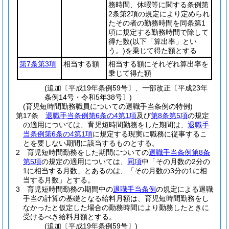
務時間、休暇等に関する条例第
2条第2項の規定により定められ
たその者の勤務時間を同条第1
項に規定する勤務時間で除して
得た数
(以下「算出率」とい
う。)
を乗じて得た額とする
第7条第3項
相当する額
相当する額にそれぞれ算出率を
乗じて得た額
(追加〔平成19年条例59号〕、一部改正〔平成23年
条例14号・令和5年38号〕)
(育児短時間勤務職員についての退職手当条例の特例)
第17条
退職手当条例第6条の4第1項
及び
第8条第5項
の規定
の適用については、育児短時間勤務をした期間は、
退職手
当条例第6条の4第1項
に規定する現実に職務に従事するこ
とを要しない期間に該当するものとする。
2
育児短時間勤務をした期間についての
退職手当条例第8条
第5項
の規定の適用については、
同項
中「その月数の2分の
1に相当する月数」とあるのは、「その月数の3分の1に相
当する月数」とする。
3
育児短時間勤務の期間中の
退職手当条例
の規定による退職
手当の計算の基礎となる給料月額は、育児短時間勤務をし
なかったと仮定した場合の勤務時間により勤務したときに
受けるべき給料月額とする。
(追加〔平成19年条例59号〕)