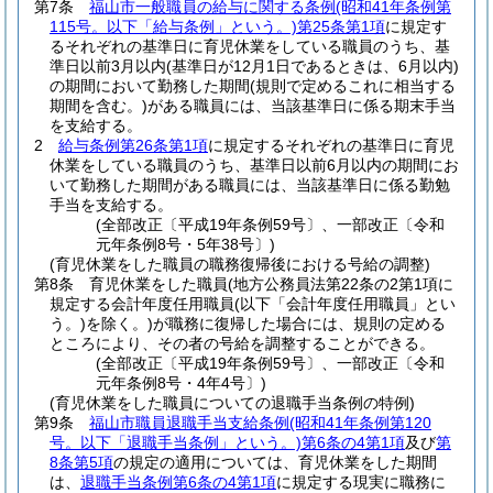
第7条
福山市一般職員の給与に関する条例
(昭和41年条例第
115号。以下「給与条例」という。)
第25条第1項
に規定す
るそれぞれの基準日に育児休業をしている職員のうち、基
準日以前3月以内
(基準日が12月1日であるときは、6月以内)
の期間において勤務した期間
(規則で定めるこれに相当する
期間を含む。)
がある職員には、当該基準日に係る期末手当
を支給する。
2
給与条例第26条第1項
に規定するそれぞれの基準日に育児
休業をしている職員のうち、基準日以前6月以内の期間にお
いて勤務した期間がある職員には、当該基準日に係る勤勉
手当を支給する。
(全部改正〔平成19年条例59号〕、一部改正〔令和
元年条例8号・5年38号〕)
(育児休業をした職員の職務復帰後における号給の調整)
第8条
育児休業をした職員
(地方公務員法第22条の2第1項に
規定する会計年度任用職員
(以下「会計年度任用職員」とい
う。)
を除く。)
が職務に復帰した場合には、規則の定める
ところにより、その者の号給を調整することができる。
(全部改正〔平成19年条例59号〕、一部改正〔令和
元年条例8号・4年4号〕)
(育児休業をした職員についての退職手当条例の特例)
第9条
福山市職員退職手当支給条例
(昭和41年条例第120
号。以下「退職手当条例」という。)
第6条の4第1項
及び
第
8条第5項
の規定の適用については、育児休業をした期間
は、
退職手当条例第6条の4第1項
に規定する現実に職務に