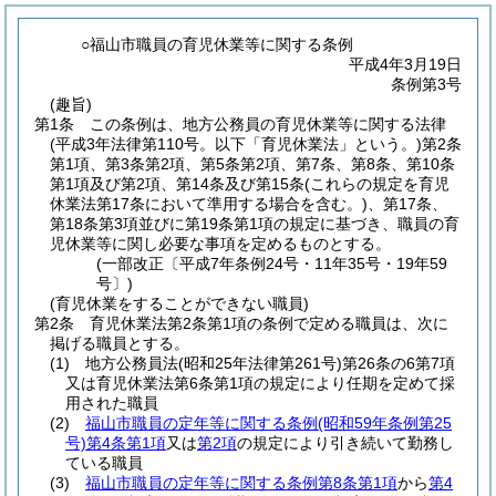
○福山市職員の育児休業等に関する条例
平成4年3月19日
条例第3号
(趣旨)
第1条
この条例は、地方公務員の育児休業等に関する法律
(平成3年法律第110号。以下「育児休業法」という。)
第2条
第1項、第3条第2項、第5条第2項、第7条、第8条、第10条
第1項及び第2項、第14条及び第15条
(これらの規定を育児
休業法第17条において準用する場合を含む。)
、第17条、
第18条第3項並びに第19条第1項の規定に基づき、職員の育
児休業等に関し必要な事項を定めるものとする。
(一部改正〔平成7年条例24号・11年35号・19年59
号〕)
(育児休業をすることができない職員)
第2条
育児休業法第2条第1項の条例で定める職員は、次に
掲げる職員とする。
(1)
地方公務員法
(昭和25年法律第261号)
第26条の6第7項
又は育児休業法第6条第1項の規定により任期を定めて採
用された職員
(2)
福山市職員の定年等に関する条例
(昭和59年条例第25
号)
第4条第1項
又は
第2項
の規定により引き続いて勤務し
ている職員
(3)
福山市職員の定年等に関する条例第8条第1項
から
第4