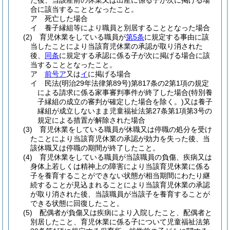
た後、当該産前の休業又は出産に係る子が次に掲げる場
合に該当することとなったこと。
ア
死亡した場合
イ
養子縁組等により職員と別居することとなった場合
(2)
育児休業をしている職員が
第5条
に規定する事由に該
当したことにより当該育児休業の承認が取り消された
後、
同条
に規定する承認に係る子が次に掲げる場合に該
当することとなったこと。
ア
前号ア
又は
イ
に掲げる場合
イ
民法
(明治29年法律第89号)
第817条の2第1項の規定
による請求に係る家事審判事件が終了した場合
(特別養
子縁組の成立の審判が確定した場合を除く。)
又は養子
縁組が成立しないまま児童福祉法第27条第1項第3号の
規定による措置が解除された場合
(3)
育児休業をしている職員が休職又は停職の処分を受け
たことにより当該育児休業の承認が効力を失った後、当
該休職又は停職の期間が終了したこと。
(4)
育児休業をしている職員が当該職員の負傷、疾病又は
身体上若しくは精神上の障害により当該育児休業に係る
子を養育することができない状態が相当期間にわたり継
続することが見込まれることにより当該育児休業の承認
が取り消された後、当該職員が当該子を養育することが
できる状態に回復したこと。
(5)
配偶者が負傷又は疾病により入院したこと、配偶者と
別居したこと、育児休業に係る子について児童福祉法第