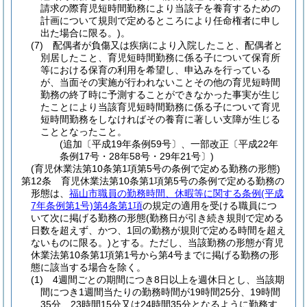
請求の際育児短時間勤務により当該子を養育するための
計画について規則で定めるところにより任命権者に申し
出た場合に限る。)
。
(7)
配偶者が負傷又は疾病により入院したこと、配偶者と
別居したこと、育児短時間勤務に係る子について保育所
等における保育の利用を希望し、申込みを行っている
が、当面その実施が行われないことその他の育児短時間
勤務の終了時に予測することができなかった事実が生じ
たことにより当該育児短時間勤務に係る子について育児
短時間勤務をしなければその養育に著しい支障が生じる
こととなったこと。
(追加〔平成19年条例59号〕、一部改正〔平成22年
条例17号・28年58号・29年21号〕)
(育児休業法第10条第1項第5号の条例で定める勤務の形態)
第12条
育児休業法第10条第1項第5号の条例で定める勤務の
形態は、
福山市職員の勤務時間、休暇等に関する条例
(平成
7年条例第1号)
第4条第1項
の規定の適用を受ける職員につ
いて次に掲げる勤務の形態
(勤務日が引き続き規則で定める
日数を超えず、かつ、1回の勤務が規則で定める時間を超え
ないものに限る。)
とする。
ただし、当該勤務の形態が育児
休業法第10条第1項第1号から第4号までに掲げる勤務の形
態に該当する場合を除く。
(1)
4週間ごとの期間につき8日以上を週休日とし、当該期
間につき1週間当たりの勤務時間が19時間25分、19時間
35分、23時間15分又は24時間35分となるように勤務す