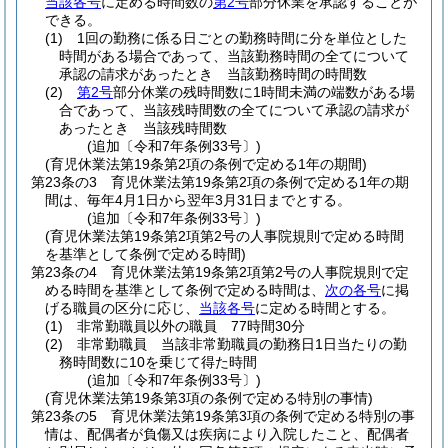
当該各号
に定める時間数の
第2号
部分休業を承認することが
できる。
(1)
1回の勤務に係る日ごとの勤務時間に分を単位とした
時間がある場合であって、当該勤務時間の全てについて
承認の請求があったとき 当該勤務時間の時間数
(2)
第2号
部分休業の残時間数に1時間未満の端数がある場
合であって、当該残時間数の全てについて承認の請求が
あったとき 当該残時間数
(追加〔令和7年条例33号〕)
(育児休業法第19条第2項の条例で定める1年の期間)
第23条の3
育児休業法第19条第2項の条例で定める1年の期
間は、毎年4月1日から翌年3月31日までとする。
(追加〔令和7年条例33号〕)
(育児休業法第19条第2項第2号の人事院規則で定める時間
を基準として条例で定める時間)
第23条の4
育児休業法第19条第2項第2号の人事院規則で定
める時間を基準として条例で定める時間は、
次の各号
に掲
げる職員の区分に応じ、
当該各号
に定める時間とする。
(1)
非常勤職員以外の職員 77時間30分
(2)
非常勤職員 当該非常勤職員の勤務日1日当たりの勤
務時間数に10を乗じて得た時間
(追加〔令和7年条例33号〕)
(育児休業法第19条第3項の条例で定める特別の事情)
第23条の5
育児休業法第19条第3項の条例で定める特別の事
情は、配偶者が負傷又は疾病により入院したこと、配偶者