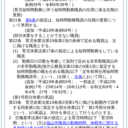
条例39号・令和5年38号〕)
(育児短時間勤務に伴う短時間勤務職員の任用に係る任期の
更新)
第21条
第6条
の規定は、短時間勤務職員の任期の更新につ
いて準用する。
(追加〔平成19年条例59号〕)
(部分休業をすることができない職員)
第22条
育児休業法第19条第1項の条例で定める職員は、次
に掲げる職員とする。
(1)
育児休業法第17条の規定による短時間勤務をしている
職員
(2)
勤務日の日数を考慮して規則で定める非常勤職員以外
の非常勤職員
(地方公務員法第22条の4第1項に規定する
短時間勤務の職を占める職員
(以下「定年前再任用短時間
勤務職員等」という。)
を除く。
次条
において同じ。)
(追加〔平成19年条例59号〕、一部改正〔平成22年
条例17号・23年14号・26年113号・令和元年8号・4
年4号・27号・7年33号〕)
(第1号部分休業の承認)
第23条
育児休業法第19条第2項第1号に掲げる範囲内で請求
する同条第1項に規定する部分休業
(以下「第1号部分休業」
という。)
の承認は、30分を単位として行うものとする。
2
労働基準法第67条の規定による育児時間
(以下「育児時
間」という。)
又は
福山市職員の勤務時間、休暇等に関する