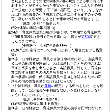
と別居したことその他の同条第2項の規定による申出時に予
測することができなかった事実が生じたことにより同条第3
項の規定による変更
(以下「第3項変更」という。)
をしなけ
れば同項の職員の小学校就学の始期に達するまでの子の養
育に著しい支障が生じると任命権者が認める事情とする。
(追加〔令和7年条例33号〕)
(部分休業の承認の取消事由)
第24条
育児休業法第19条第6項において準用する育児休業
法第5条第2項の条例で定める事由は、職員が
第3項
変更を
したときとする。
(全部改正〔令和7年条例33号〕)
(妊娠又は出産等についての申出があった場合における措置
等)
第25条
任命権者は、職員が当該任命権者に対し、当該職員
又はその配偶者が妊娠し、又は出産したことその他これに
準ずる事実を申し出たときは、当該職員に対して、育児休
業に関する制度その他の事項を知らせるとともに、育児休
業の承認の請求に係る当該職員の意向を確認するための面
談その他の措置を講じなければならない。
2
任命権者は、職員が
前項
の規定による申出をしたことを理
由として、当該職員が不利益な取扱いを受けることがない
ようにしなければならない。
(追加〔令和4年条例4号〕)
(勤務環境の整備に関する措置)
第26条
任命権者は、育児休業の承認の請求が円滑に行われ