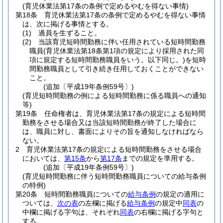
(育児休業法第17条の条例で定めるやむを得ない事情)
第18条
育児休業法第17条の条例で定めるやむを得ない事情
は、次に掲げる事情とする。
(1)
過員を生ずること。
(2)
当該育児短時間勤務に伴い任用されている短時間勤務
職員
(育児休業法第18条第1項の規定により採用された同
項に規定する短時間勤務職員をいう。以下同じ。)
を短時
間勤務職員として引き続き任用しておくことができない
こと。
(追加〔平成19年条例59号〕)
(育児短時間勤務の例による短時間勤務に係る職員への通知
等)
第19条
任命権者は、育児休業法第17条の規定による短時間
勤務をさせる場合又は当該短時間勤務が終了した場合に
は、職員に対し、書面によりその旨を通知しなければなら
ない。
2
育児休業法第17条の規定による短時間勤務をさせる場合
においては、
第15条
から
第17条
までの規定を準用する。
(追加〔平成19年条例59号〕)
(育児短時間勤務に伴う短時間勤務職員についての給与条例
の特例)
第20条
短時間勤務職員についての
給与条例
の規定の適用に
ついては、
次の表
の左欄に掲げる
給与条例
の規定中
同表
の
中欄に掲げる字句は、それぞれ
同表
の右欄に掲げる字句と
する。