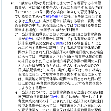
(3)
1歳から1歳6か月に達するまでの子を養育する非常勤
職員が、次に掲げる場合のいずれにも該当する場合
(当該
子についてこの号に掲げる場合に該当して育児休業をし
ている場合であって
第3条第7号
に掲げる事情に該当する
ときは
イ
及び
ウ
に掲げる場合に該当する場合、規則で定
める特別の事情がある場合にあっては
ウ
に掲げる場合に
該当する場合)
当該子の1歳6か月到達日
ア
当該非常勤職員が当該子の1歳到達日
(当該非常勤職
員が
前号
に掲げる場合に該当してする育児休業又は当
該非常勤職員の配偶者が
同号
に掲げる場合若しくはこ
れに相当する場合に該当してする地方等育児休業の期
間の末日とされた日が当該子の1歳到達日後である場合
にあっては、当該末日とされた日
(当該育児休業の期間
の末日とされた日と当該地方等育児休業の期間の末日
とされた日が異なるときは、そのいずれかの日)
)
の翌
日
(当該配偶者がこの号に掲げる場合又はこれに相当す
る場合に該当して地方等育児休業をする場合にあって
は、当該地方等育児休業の期間の末日とされた日の翌
日以前の日)
を育児休業の期間の初日とする育児休業を
しようとする場合
イ
当該子について、当該非常勤職員が当該子の1歳到達
日
(当該非常勤職員が
前号
に掲げる場合に該当してする
育児休業の期間の末日とされた日が当該子の1歳到達日
後である場合にあっては、当該末日とされた日)
におい
て育児休業をしている場合又は当該非常勤職員の配偶