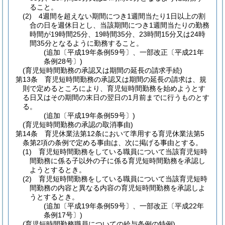
ること。
(2)
4週間を超えない期間につき1週間当たり1日以上の割
合の日を週休日とし、当該期間につき1週間当たりの勤務
時間が19時間25分、19時間35分、23時間15分又は24時
間35分となるように勤務すること。
(追加〔平成19年条例59号〕、一部改正〔平成21年
条例28号〕)
(育児短時間勤務の承認又は期間の延長の請求手続)
第13条
育児短時間勤務の承認又は期間の延長の請求は、規
則で定めるところにより、育児短時間勤務を始めようとす
る日又はその期間の末日の翌日の1月前までに行うものとす
る。
(追加〔平成19年条例59号〕)
(育児短時間勤務の承認の取消事由)
第14条
育児休業法第12条において準用する育児休業法第5
条第2項の条例で定める事由は、次に掲げる事由とする。
(1)
育児短時間勤務をしている職員について当該育児短時
間勤務に係る子以外の子に係る育児短時間勤務を承認し
ようとするとき。
(2)
育児短時間勤務をしている職員について当該育児短時
間勤務の内容と異なる内容の育児短時間勤務を承認しよ
うとするとき。
(追加〔平成19年条例59号〕、一部改正〔平成22年
条例17号〕)
(育児短時間勤務職員についての給与条例の特例)