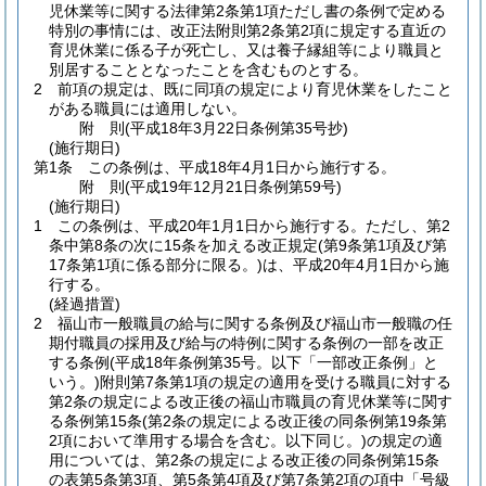
児休業等に関する法律第2条第1項ただし書の条例で定める
特別の事情には、改正法附則第2条第2項に規定する直近の
育児休業に係る子が死亡し、又は養子縁組等により職員と
別居することとなったことを含むものとする。
2
前項の規定は、既に同項の規定により育児休業をしたこと
がある職員には適用しない。
附
則
(平成18年3月22日
条例第35号
抄)
(施行期日)
第1条
この条例は、平成18年4月1日から施行する。
附
則
(平成19年12月21日
条例第59号)
(施行期日)
1
この条例は、平成20年1月1日から施行する。
ただし、第2
条中第8条の次に15条を加える改正規定
(第9条第1項及び第
17条第1項に係る部分に限る。)
は、平成20年4月1日から施
行する。
(経過措置)
2
福山市一般職員の給与に関する条例及び福山市一般職の任
期付職員の採用及び給与の特例に関する条例の一部を改正
する条例
(平成18年条例第35号。以下「一部改正条例」と
いう。)
附則第7条第1項の規定の適用を受ける職員に対する
第2条の規定による改正後の福山市職員の育児休業等に関す
る条例第15条
(第2条の規定による改正後の同条例第19条第
2項において準用する場合を含む。以下同じ。)
の規定の適
用については、第2条の規定による改正後の同条例第15条
の表第5条第3項、第5条第4項及び第7条第2項の項中「号級