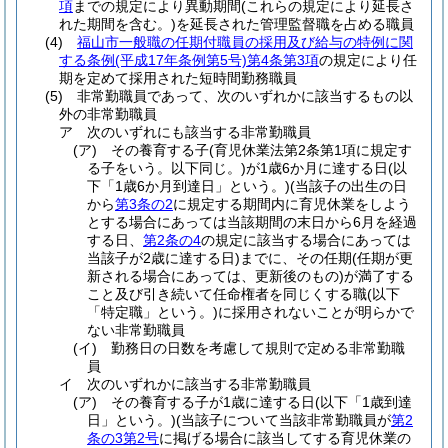
項
までの規定により異動期間
(これらの規定により延長さ
れた期間を含む。)
を延長された管理監督職を占める職員
(4)
福山市一般職の任期付職員の採用及び給与の特例に関
する条例
(平成17年条例第5号)
第4条第3項
の規定により任
期を定めて採用された短時間勤務職員
(5)
非常勤職員であって、次のいずれかに該当するもの以
外の非常勤職員
ア
次のいずれにも該当する非常勤職員
(ア)
その養育する子
(育児休業法第2条第1項に規定す
る子をいう。以下同じ。)
が1歳6か月に達する日
(以
下「1歳6か月到達日」という。)
(当該子の出生の日
から
第3条の2
に規定する期間内に育児休業をしよう
とする場合にあっては当該期間の末日から6月を経過
する日、
第2条の4
の規定に該当する場合にあっては
当該子が2歳に達する日)
までに、その任期
(任期が更
新される場合にあっては、更新後のもの)
が満了する
こと及び引き続いて任命権者を同じくする職
(以下
「特定職」という。)
に採用されないことが明らかで
ない非常勤職員
(イ)
勤務日の日数を考慮して規則で定める非常勤職
員
イ
次のいずれかに該当する非常勤職員
(ア)
その養育する子が1歳に達する日
(以下「1歳到達
日」という。)
(当該子について当該非常勤職員が
第2
条の3第2号
に掲げる場合に該当してする育児休業の