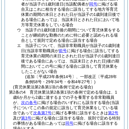
者が当該子の1歳到達日
(当該配偶者が
同号
に掲げる場
合又はこれに相当する場合に該当してする地方等育児
休業の期間の末日とされた日が当該子の1歳到達日後で
ある場合にあっては、当該末日とされた日)
において地
方等育児休業をしている場合
ウ
当該子の1歳到達日後の期間について育児休業をする
ことが継続的な勤務のために特に必要と認められる場
合として規則で定める場合に該当する場合
エ
当該子について、当該非常勤職員が当該子の1歳到達
日
(当該非常勤職員が
前号
に掲げる場合に該当してする
育児休業の期間の末日とされた日が当該子の1歳到達日
後である場合にあっては、当該末日とされた日)
後の期
間においてこの号に掲げる場合に該当して育児休業を
したことがない場合
(追加〔平成23年条例14号〕、一部改正〔平成28年
条例58号・29年34号・令和4年27号〕)
(育児休業法第2条第1項の条例で定める場合)
第2条の4
育児休業法第2条第1項の条例で定める場合は、1
歳6か月から2歳に達するまでの子を養育する非常勤職員
が、
次の各号
に掲げる場合のいずれにも該当する場合
(当該
子についてこの条の規定に該当して育児休業をしている場
合であって
次条第7号
に掲げる事情に該当するときは
第2号
及び
第3号
に掲げる場合に該当する場合、規則で定める特別
の事情がある場合にあっては
同号
に掲げる場合に該当する
場合)
とする。