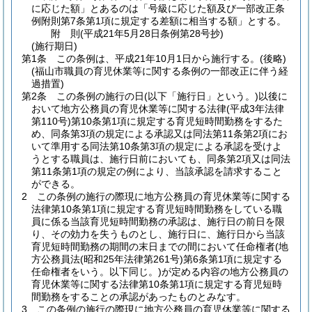
に応じた額」とあるのは「号級に応じた額及び一部改正条
例附則第7条第1項に規定する差額に相当する額」とする。
附
則
(平成21年5月28日
条例第28号
抄)
(施行期日)
第1条
この条例は、平成21年10月1日から施行する。
(後略)
(福山市職員の育児休業等に関する条例の一部改正に伴う経
過措置)
第2条
この条例の施行の日
(以下「施行日」という。)
以後に
おいて地方公務員の育児休業等に関する法律
(平成3年法律
第110号)
第10条第1項に規定する育児短時間勤務をするた
め、同条第3項の規定による承認又は同法第11条第2項にお
いて準用する同法第10条第3項の規定による承認を受けよ
うとする職員は、施行日前においても、同条第2項又は同法
第11条第1項の規定の例により、当該承認を請求すること
ができる。
2
この条例の施行の際現に地方公務員の育児休業等に関する
法律第10条第1項に規定する育児短時間勤務をしている職
員に係る当該育児短時間勤務の承認は、施行日の前日を限
り、その効力を失うものとし、施行日に、施行日から当該
育児短時間勤務の期間の末日までの間において任命権者
(地
方公務員法
(昭和25年法律第261号)
第6条第1項に規定する
任命権者をいう。以下同じ。)
が定める内容の地方公務員の
育児休業等に関する法律第10条第1項に規定する育児短時
間勤務をすることの承認があったものとみなす。
3
この条例の施行の際現に地方公務員の育児休業等に関する