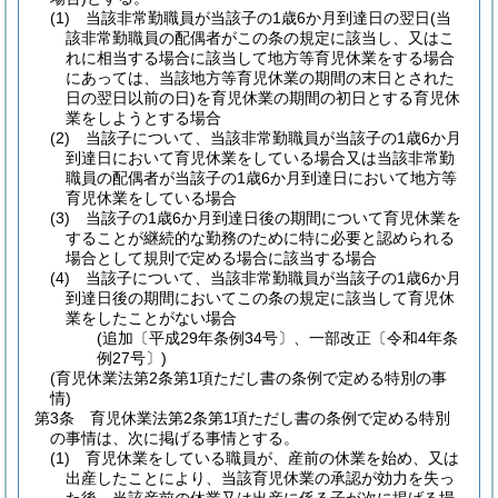
(1)
当該非常勤職員が当該子の1歳6か月到達日の翌日
(当
該非常勤職員の配偶者がこの条の規定に該当し、又はこ
れに相当する場合に該当して地方等育児休業をする場合
にあっては、当該地方等育児休業の期間の末日とされた
日の翌日以前の日)
を育児休業の期間の初日とする育児休
業をしようとする場合
(2)
当該子について、当該非常勤職員が当該子の1歳6か月
到達日において育児休業をしている場合又は当該非常勤
職員の配偶者が当該子の1歳6か月到達日において地方等
育児休業をしている場合
(3)
当該子の1歳6か月到達日後の期間について育児休業を
することが継続的な勤務のために特に必要と認められる
場合として規則で定める場合に該当する場合
(4)
当該子について、当該非常勤職員が当該子の1歳6か月
到達日後の期間においてこの条の規定に該当して育児休
業をしたことがない場合
(追加〔平成29年条例34号〕、一部改正〔令和4年条
例27号〕)
(育児休業法第2条第1項ただし書の条例で定める特別の事
情)
第3条
育児休業法第2条第1項ただし書の条例で定める特別
の事情は、次に掲げる事情とする。
(1)
育児休業をしている職員が、産前の休業を始め、又は
出産したことにより、当該育児休業の承認が効力を失っ