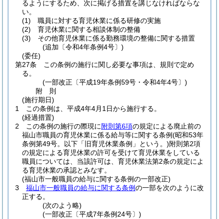
るようにするため、次に掲げる措置を講じなければならな
い。
(1)
職員に対する育児休業に係る研修の実施
(2)
育児休業に関する相談体制の整備
(3)
その他育児休業に係る勤務環境の整備に関する措置
(追加〔令和4年条例4号〕)
(委任)
第27条
この条例の施行に関し必要な事項は、規則で定め
る。
(一部改正〔平成19年条例59号・令和4年4号〕)
附
則
(施行期日)
1
この条例は、平成4年4月1日から施行する。
(経過措置)
2
この条例の施行の際現に
附則第6項
の規定による廃止前の
福山市職員の育児休業に係る給与等に関する条例
(昭和53年
条例第49号。以下「旧育児休業条例」という。)
附則第2項
の規定による育児休業の許可を受けて育児休業をしている
職員については、当該許可は、育児休業法第2条の規定によ
る育児休業の承認とみなす。
(福山市一般職員の給与に関する条例の一部改正)
3
福山市一般職員の給与に関する条例
の一部を次のように改
正する。
(次のよう略)
(一部改正〔平成7年条例24号〕)