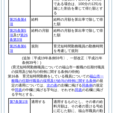
である場合は、100分の125)
を
減じた割合を乗じて得た額とす
る
第25条第4
給料
給料の月額を算出率で除して得
項
た額
第25条第5
給料の月額
給料の月額を算出率で除して得
項
及び
第26
た額
条第3項
第25条第6
規則
育児短時間勤務職員の勤務時間
項
を考慮して規則
(追加〔平成19年条例59号〕、一部改正〔平成21年
条例39号〕)
(育児短時間勤務職員についての福山市一般職の任期付職員
の採用及び給与の特例に関する条例の特例)
第16条
育児短時間勤務をしている職員についての
福山市一
般職の任期付職員の採用及び給与の特例に関する条例
の規
定の適用については、
次の表
の左欄に掲げる
同条例
の規定
中
同表
の中欄に掲げる字句は、それぞれ
同表
の右欄に掲げ
る字句とする。
第7条第1項
適用する
適用するものとし、その者の給
料月額は、その者の受ける号給
に応じた額に、福山市職員の勤