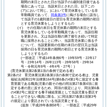
期間の末日とされた日が当該子の1歳到達日後である
場合にあっては、当該末日とされた日。以下この
(ア)
において同じ。)
において育児休業をしている非
常勤職員であって、
同条第3号
に掲げる場合に該当し
て当該子の1歳到達日の翌日を育児休業の期間の初日
とする育児休業をしようとするもの
(イ)
その任期の末日を育児休業の期間の末日とする
育児休業をしている非常勤職員であって、当該任期
を更新され、又は当該任期の満了後引き続いて特定
職に採用されることに伴い、当該育児休業に係る子
について、当該更新前の任期の末日の翌日又は当該
採用の日を育児休業の期間の初日とする育児休業を
しようとするもの
(一部改正〔平成14年条例6号・19年59号・22年17
号・23年14号・26年113号・28年58号・29年34
号・令和元年8号・4年4号・27号〕)
(育児休業法第2条第1項の条例で定める者)
第2条の2
育児休業法第2条第1項の条例で定める者は、児童
福祉法
(昭和22年法律第164号)
第6条の4第1号に規定する養
育里親である職員
(児童の親その他の同法第27条第4項に規
定する者の意に反するため、同項の規定により、同法第6条
の4第2号に規定する養子縁組里親として当該児童を委託す
ることができない職員に限る。)
に同法第27条第1項第3号
の規定により委託されている当該児童とする。
(追加〔平成28年条例58号〕、一部改正〔平成29年