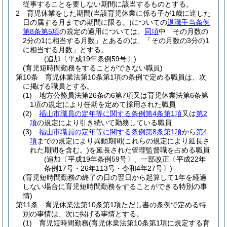
従事することを要しない期間に該当するものとする。
2
育児休業をした期間
(当該育児休業に係る子が1歳に達した
日の属する月までの期間に限る。)
についての
退職手当条例
第8条第5項
の規定の適用については、
同項
中「その月数の
2分の1に相当する月数」とあるのは、「その月数の3分の1
に相当する月数」とする。
(追加〔平成19年条例59号〕)
(育児短時間勤務をすることができない職員)
第10条
育児休業法第10条第1項の条例で定める職員は、次
に掲げる職員とする。
(1)
地方公務員法第26条の6第7項又は育児休業法第6条第
1項の規定により任期を定めて採用された職員
(2)
福山市職員の定年等に関する条例第4条第1項
又は
第2
項
の規定により引き続いて勤務している職員
(3)
福山市職員の定年等に関する条例第8条第1項
から
第4
項
までの規定により異動期間
(これらの規定により延長さ
れた期間を含む。)
を延長された管理監督職を占める職員
(追加〔平成19年条例59号〕、一部改正〔平成22年
条例17号・26年113号・令和4年27号〕)
(育児短時間勤務の終了の日の翌日から起算して1年を経過
しない場合に育児短時間勤務をすることができる特別の事
情)
第11条
育児休業法第10条第1項ただし書の条例で定める特
別の事情は、次に掲げる事情とする。
(1)
育児短時間勤務
(育児休業法第10条第1項に規定する育