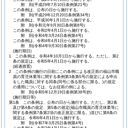
附
則
(平成29年7月10日
条例第21号)
この条例は、公布の日から施行する。
附
則
(平成29年12月20日
条例第34号)
この条例は、平成30年1月1日から施行する。
附
則
(令和元年9月30日
条例第8号)
この条例は、令和2年4月1日から施行する。
附
則
(令和4年3月24日
条例第4号)
この条例は、令和4年4月1日から施行する。
附
則
(令和4年9月30日
条例第27号)
(施行期日)
1
この条例は、令和4年10月1日から施行する。
ただし、第2
条の規定は、令和5年4月1日から施行する。
(経過措置)
2
この条例の施行の日前にこの条例による改正前の福山市職
員の育児休業等に関する条例第3条第5号の規定による申出
をした職員に対する同条
(同号に係る部分に限る。)
の規定
の適用については、なお従前の例による。
附
則
(令和5年12月19日
条例第38号抄)
(施行期日等)
第1条
この条例は、公布の日から施行する。
ただし、第2条
及び第4条の規定、第5条の規定
(福山市職員の育児休業等に
関する条例第7条第2項の改正規定に限る。)
並びに第8条の
規定は、令和6年4月1日から施行する。
附
則
(令和7年3月25日
条例第4号)