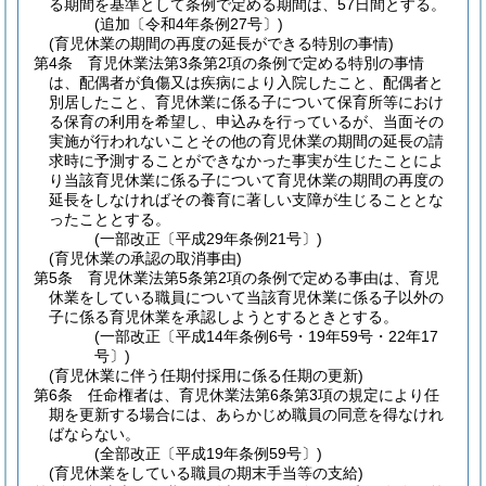
る期間を基準として条例で定める期間は、57日間とする。
(追加〔令和4年条例27号〕)
(育児休業の期間の再度の延長ができる特別の事情)
第4条
育児休業法第3条第2項の条例で定める特別の事情
は、配偶者が負傷又は疾病により入院したこと、配偶者と
別居したこと、育児休業に係る子について保育所等におけ
る保育の利用を希望し、申込みを行っているが、当面その
実施が行われないことその他の育児休業の期間の延長の請
求時に予測することができなかった事実が生じたことによ
り当該育児休業に係る子について育児休業の期間の再度の
延長をしなければその養育に著しい支障が生じることとな
ったこととする。
(一部改正〔平成29年条例21号〕)
(育児休業の承認の取消事由)
第5条
育児休業法第5条第2項の条例で定める事由は、育児
休業をしている職員について当該育児休業に係る子以外の
子に係る育児休業を承認しようとするときとする。
(一部改正〔平成14年条例6号・19年59号・22年17
号〕)
(育児休業に伴う任期付採用に係る任期の更新)
第6条
任命権者は、育児休業法第6条第3項の規定により任
期を更新する場合には、あらかじめ職員の同意を得なけれ
ばならない。
(全部改正〔平成19年条例59号〕)
(育児休業をしている職員の期末手当等の支給)