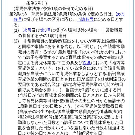
条例6号〕)
(育児休業法第2条第1項の条例で定める日)
第2条の3
育児休業法第2条第1項の条例で定める日は、
次の
各号
に掲げる場合の区分に応じ、
当該各号
に定める日とす
る。
(1)
次号
及び
第3号
に掲げる場合以外の場合 非常勤職員
の養育する子の1歳到達日
(2)
非常勤職員の配偶者
(届出をしないが事実上婚姻関係
と同様の事情にある者を含む。以下同じ。)
が当該非常勤
職員の養育する子の1歳到達日以前のいずれかの日におい
て当該子を養育するために育児休業法その他の法律の規
定による育児休業
(以下この条及び
次条
において「地方等
育児休業」という。)
をしている場合において当該非常勤
職員が当該子について育児休業をしようとする場合
(当該
育児休業の期間の初日とされた日が当該子の1歳到達日の
翌日後である場合又は当該地方等育児休業の期間の初日
前である場合を除く。)
当該子が1歳2か月に達する日
(当該日が当該育児休業の期間の初日とされた日から起算
して育児休業等可能日数
(当該子の出生の日から当該子の
1歳到達日までの日数をいう。)
から育児休業等取得日数
(当該子の出生の日以後当該非常勤職員が労働基準法
(昭
和22年法律第49号)
第65条第1項又は第2項の規定により
勤務しなかった日数と当該子について育児休業をした日
数を合算した日数をいう。)
を差し引いた日数を経過する
日より後の日であるときは、当該経過する日)