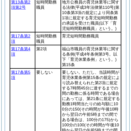
第13条第2
短時間勤務
地方公務員の育児休業等に関す
項第2号
職員
る法律
(平成3年法律第110号)
第
10条第3項の規定により同条第
1項に規定する育児短時間勤務
の承認を受けた職員
(以下「育
児短時間勤務職員」という。)
第17条第2
短時間勤務
育児短時間勤務職員
項
職員
第17条第4
第2項
福山市職員の育児休業等に関す
項
る条例
(平成4年条例第3号。以
下「育児休業条例」という。)
第15条
第17条第5
要しない
要しない。ただし、当該時間が
項
育児休業条例第15条の規定によ
り読み替えられた第2項に規定
する7時間45分に達するまでの
間の勤務に係る時間である場合
にあっては、第21条に規定する
勤務1時間当たりの給与額に10
0分の150
(その時間が午後10時
から翌日の午前5時までの間で
ある場合は、100分の175)
から
100分の100
(その時間が午後10
時から翌日の午前5時までの間