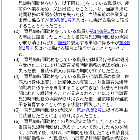
児短時間勤務をいう。以下同じ。)
をしている職員が、産
前の休業を始め、又は出産したことにより、当該育児短
時間勤務の承認が効力を失った後、当該産前の休業又は
出産に係る子が
第3条第1号ア
又は
イ
に掲げる場合に該当
することとなったこと。
(2)
育児短時間勤務をしている職員が
第14条第1号
に掲げ
る事由に該当したことにより当該育児短時間勤務の承認
が取り消された後、
同号
に規定する承認に係る子が
第3条
第2号ア
又は
イ
に掲げる場合に該当することとなったこ
と。
(3)
育児短時間勤務をしている職員が休職又は停職の処分
を受けたことにより当該育児短時間勤務の承認が効力を
失った後、当該休職又は停職の期間が終了したこと。
(4)
育児短時間勤務をしている職員が当該職員の負傷、疾
病又は身体上若しくは精神上の障害により当該育児短時
間勤務に係る子を養育することができない状態が相当期
間にわたり継続することが見込まれることにより当該育
児短時間勤務の承認が取り消された後、当該職員が当該
子を養育することができる状態に回復したこと。
(5)
育児短時間勤務の承認が、
第14条第2号
に掲げる事由
に該当したことにより取り消されたこと。
(6)
育児短時間勤務
(この号の規定に該当したことにより
当該育児短時間勤務に係る子について既にしたものを除
く。)
の終了後、3月以上の期間を経過したこと
(当該育児
短時間勤務をした職員が、当該育児短時間勤務の承認の