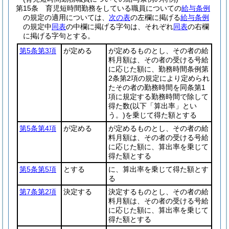
第15条
育児短時間勤務をしている職員についての
給与条例
の規定の適用については、
次の表
の左欄に掲げる
給与条例
の規定中
同表
の中欄に掲げる字句は、それぞれ
同表
の右欄
に掲げる字句とする。
第5条第3項
が定める
が定めるものとし、その者の給
料月額は、その者の受ける号給
に応じた額に、勤務時間条例第
2条第2項の規定により定められ
たその者の勤務時間を同条第1
項に規定する勤務時間で除して
得た数
(以下「算出率」とい
う。)
を乗じて得た額とする
第5条第4項
が定める
が定めるものとし、その者の給
料月額は、その者の受ける号給
に応じた額に、算出率を乗じて
得た額とする
第5条第5項
とする
に、算出率を乗じて得た額とす
る
第7条第2項
決定する
決定するものとし、その者の給
料月額は、その者の受ける号給
に応じた額に、算出率を乗じて
得た額とする