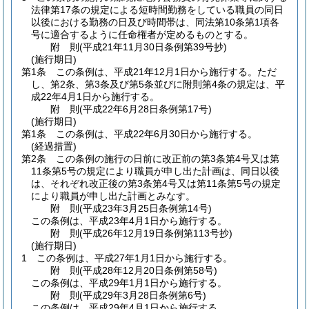
法律第17条の規定による短時間勤務をしている職員の同日
以後における勤務の日及び時間帯は、同法第10条第1項各
号に適合するように任命権者が定めるものとする。
附
則
(平成21年11月30日
条例第39号
抄)
(施行期日)
第1条
この条例は、平成21年12月1日から施行する。
ただ
し、第2条、第3条及び第5条並びに附則第4条の規定は、平
成22年4月1日から施行する。
附
則
(平成22年6月28日
条例第17号)
(施行期日)
第1条
この条例は、平成22年6月30日から施行する。
(経過措置)
第2条
この条例の施行の日前に改正前の第3条第4号又は第
11条第5号の規定により職員が申し出た計画は、同日以後
は、それぞれ改正後の第3条第4号又は第11条第5号の規定
により職員が申し出た計画とみなす。
附
則
(平成23年3月25日
条例第14号)
この条例は、平成23年4月1日から施行する。
附
則
(平成26年12月19日
条例第113号抄)
(施行期日)
1
この条例は、平成27年1月1日から施行する。
附
則
(平成28年12月20日
条例第58号)
この条例は、平成29年1月1日から施行する。
附
則
(平成29年3月28日
条例第6号)
この条例は、平成29年4月1日から施行する。