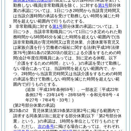
条例第14条の3第1項
の規定による介護時間の承認を受けて
勤務しない職員
(非常勤職員を除く。)
に対する
第1号
部分休
業の承認については、1日につき2時間から当該育児時間又
は当該介護時間の承認を受けて勤務しない時間を減じた時
間を超えない範囲内で行うものとする。
3
非常勤職員に対する
第1号
部分休業の承認については、1
日につき、当該非常勤職員について1日につき定められた勤
務時間から5時間45分を減じた時間を超えない範囲内で
(当
該非常勤職員が育児時間又は育児休業、介護休業等育児又
は家族介護を行う労働者の福祉に関する法律
(平成3年法律
第76号)
第61条の2第20項の規定による介護をするための時
間
(会計年度任用職員にあっては、別に定める休暇。以下
「介護をするための時間」という。)
の承認を受けて勤務し
ない場合にあっては、当該時間を超えない範囲内で、か
つ、2時間から当該育児時間又は当該介護をするための時間
の承認を受けて勤務しない時間を減じた時間を超えない範
囲内で)
行うものとする。
(追加〔平成19年条例59号〕、一部改正〔平成22年
条例17号・23年14号・28年58号・令和元年8号・4
年27号・7年4号・33号〕)
(第2号部分休業の承認)
第23条の2
育児休業法第19条第2項第2号に掲げる範囲内で
請求する同条第1項に規定する部分休業
(以下「第2号部分休
業」という。)
の承認は、1時間を単位として行うものとす
る。
ただし、
次の各号
に掲げる場合にあっては、それぞれ