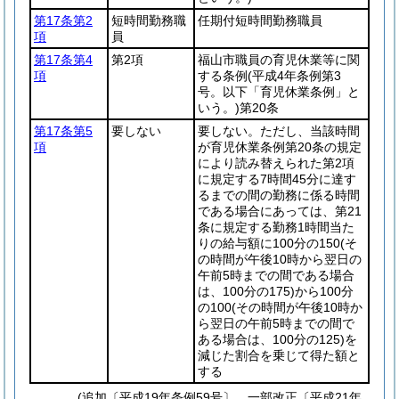
第17条第2
短時間勤務職
任期付短時間勤務職員
項
員
第17条第4
第2項
福山市職員の育児休業等に関
項
する条例
(平成4年条例第3
号。以下「育児休業条例」と
いう。)
第20条
第17条第5
要しない
要しない。ただし、当該時間
項
が育児休業条例第20条の規定
により読み替えられた第2項
に規定する7時間45分に達す
るまでの間の勤務に係る時間
である場合にあっては、第21
条に規定する勤務1時間当た
りの給与額に100分の150
(そ
の時間が午後10時から翌日の
午前5時までの間である場合
は、100分の175)
から100分
の100
(その時間が午後10時か
ら翌日の午前5時までの間で
ある場合は、100分の125)
を
減じた割合を乗じて得た額と
する
(追加〔平成19年条例59号〕、一部改正〔平成21年