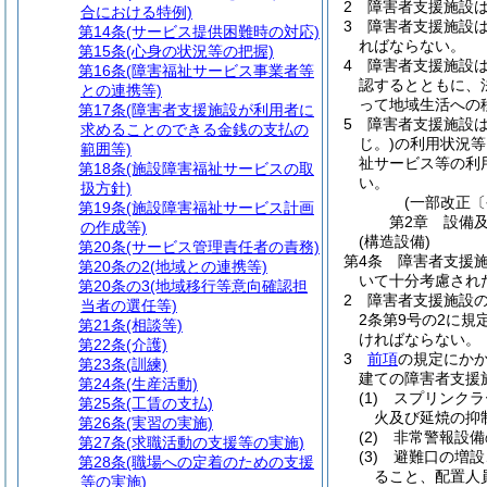
2
障害者支援施設
合における特例)
3
障害者支援施設
第14条
(サービス提供困難時の対応)
ればならない。
第15条
(心身の状況等の把握)
4
障害者支援施設
第16条
(障害福祉サービス事業者等
認するとともに、
との連携等)
って地域生活への
第17条
(障害者支援施設が利用者に
5
障害者支援施設
求めることのできる金銭の支払の
じ。)
の利用状況等
範囲等)
祉サービス等の利
第18条
(施設障害福祉サービスの取
い。
扱方針)
(一部改正〔
第19条
(施設障害福祉サービス計画
第2章
設備
の作成等)
(構造設備)
第20条
(サービス管理責任者の責務)
第4条
障害者支援
第20条の2
(地域との連携等)
いて十分考慮され
第20条の3
(地域移行等意向確認担
2
障害者支援施設
当者の選任等)
2条第9号の2に
第21条
(相談等)
ければならない。
第22条
(介護)
3
前項
の規定にか
第23条
(訓練)
建ての障害者支援
第24条
(生産活動)
(1)
スプリンクラ
第25条
(工賃の支払)
火及び延焼の抑
第26条
(実習の実施)
(2)
非常警報設備
第27条
(求職活動の支援等の実施)
(3)
避難口の増設
第28条
(職場への定着のための支援
ること、配置人
等の実施)