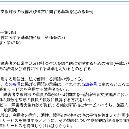
者支援施設の設備及び運営に関する基準を定める条例
条―第3条)
運営に関する基準
(第4条―第45条の2)
6条・第47条)
、障害者の日常生活及び社会生活を総合的に支援するための法律
(平成1
設の設備及び運営に関する基準を定めるものとする。
使用する用語は、法で使用する用語の例による。
て、
次の各号
に掲げる用語の意義は、それぞれ
当該各号
に定めるところ
福祉サービスを利用する障害者をいう。
 障害者支援施設の職員の勤務延べ時間数を当該障害者支援施設におい
員の員数を常勤の職員の員数に換算する方法をいう。
ビス 障害者支援施設が提供する施設障害福祉サービスのうち、施設入
一般原則)
施設は、利用者の意向、適性、障害の特性その他の事情を踏まえた計画
祉サービスを提供するとともに、その効果について継続的な評価を実施
福祉サービスを提供しなければならない。