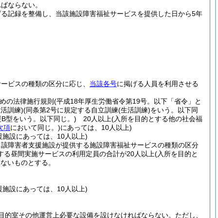
ればならない。
げる記録を整備し、当該施設障害福祉サービスを提供した日から5年
サービスの種類の区分に応じ、
当該各号
に掲げる人員を利用させる
ための法律施行規則
(平成18年厚生労働省令第19号。以下「省令」と
生活訓練)
(同条第2号に規定する自立訓練
(生活訓練)
をいう。以下同
援B型をいう。以下同じ。)
20人以上
(入所を目的とする他の社会福
次項
において同じ。)
にあっては、10人以上)
施設にあっては、10人以上)
当該障害者支援施設が提供する施設障害福祉サービスの種類の区分
する昼間実施サービスの利用定員の合計が20人以上
(入所を目的と
らないものとする。
施設にあっては、10人以上)
目的室その他運営上必要な設備を設けなければならない。
ただし、