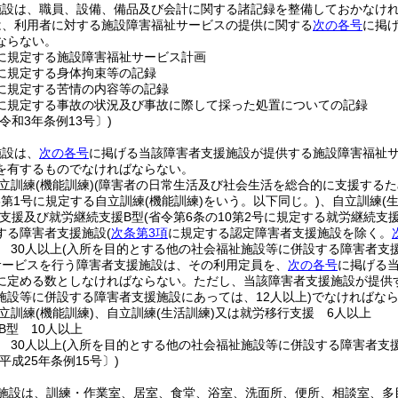
施設は、職員、設備、備品及び会計に関する諸記録を整備しておかなけ
は、利用者に対する施設障害福祉サービスの提供に関する
次の各号
に掲
ならない。
に規定する施設障害福祉サービス計画
に規定する身体拘束等の記録
に規定する苦情の内容等の記録
に規定する事故の状況及び事故に際して採った処置についての記録
令和3年条例13号〕)
施設は、
次の各号
に掲げる当該障害者支援施設が提供する施設障害福祉
を有するものでなければならない。
立訓練
(機能訓練)
(障害者の日常生活及び社会生活を総合的に支援する
6第1号に規定する自立訓練
(機能訓練)
をいう。以下同じ。)
、自立訓練
(
支援及び就労継続支援B型
(省令第6条の10第2号に規定する就労継続支
する障害者支援施設
(
次条第3項
に規定する認定障害者支援施設を除く。
 30人以上
(入所を目的とする他の社会福祉施設等に併設する障害者支援
サービスを行う障害者支援施設は、その利用定員を、
次の各号
に掲げる
に定める数としなければならない。
ただし、当該障害者支援施設が提供
施設等に併設する障害者支援施設にあっては、12人以上)
でなければな
立訓練
(機能訓練)
、自立訓練
(生活訓練)
又は就労移行支援 6人以上
B型 10人以上
 30人以上
(入所を目的とする他の社会福祉施設等に併設する障害者支援
平成25年条例15号〕)
施設は、訓練・作業室、居室、食堂、浴室、洗面所、便所、相談室、多