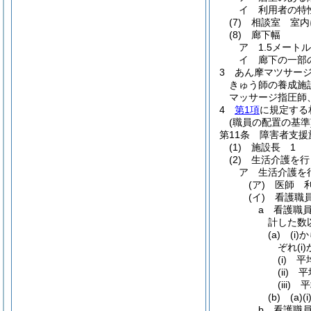
イ
利用者の特
(7)
相談室 室内
(8)
廊下幅
ア
1.5メート
イ
廊下の一部
3
あん摩マツサー
きゅう師の養成施
マッサージ指圧師
4
第1項
に規定する
(職員の配置の基準
第11条
障害者支援
(1)
施設長 1
(2)
生活介護を行
ア
生活介護を
(ア)
医師 
(イ)
看護職
a
看護職
計した数
(a)
(i)
か
ぞれ
(i)
(i)
平
(ii)
平
(iii)
平
(b)
(a)
(i
b
看護職