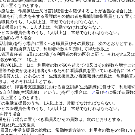
よる自立訓練
(機能訓練)
」という。)
を提供する場合は、
ア
に掲げる員数
人以上置くものとする。
学療法士、作業療法士又は言語聴覚士を確保することが困難な場合には
訓練を行う能力を有する看護師その他の者を機能訓練指導員として置く
護職員のうち、1人以上は、常勤でなければならない。
活支援員のうち、1人以上は、常勤でなければならない。
ービス管理責任者のうち、1人以上は、常勤でなければならない。
活訓練)
を行う場合
生活訓練)
を行う場合に置くべき職員及びその員数は、次のとおりとする
援員 常勤換算方法で、利用者の数を6で除して得た数以上
ス管理責任者 a又はbに掲げる利用者の数の区分に応じ、それぞれa又は
数が60以下 1以上
数が61以上 1に、利用者の数が60を超えて40又はその端数を増すご
理等の必要がある利用者がいるために看護職員を置いている場合につい
勤換算方法」とあるのは「生活支援員及び看護職員の総数は、常勤換算
数は、それぞれ1以上とする。
施設が、障害者支援施設における自立訓練
(生活訓練)
に併せて、利用者
る自立訓練
(生活訓練)
」という。)
を行う場合は、
ア
及び
イ
に掲げる員数
人以上置くものとする。
イ
の生活支援員のうち、1人以上は、常勤でなければならない。
ービス管理責任者のうち、1人以上は、常勤でなければならない。
を行う場合
援を行う場合に置くべき職員及びその員数は、次のとおりとする。
導員及び生活支援員
導員及び生活支援員の総数は、常勤換算方法で、利用者の数を6で除して