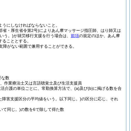
ようにしなければならないこと。
文部省・厚生省令第2号)
によりあん摩マッサージ指圧師、はり師又は
いう。)
が就労移行支援を行う場合は、
前項
の規定のほか、あん摩
することとする。
支障がない範囲で兼用することができる。
要な数
士、作業療法士又は言語聴覚士及び生活支援員
生活介護の単位ごとに、常勤換算方法で、
(a)
及び
(b)
に掲げる数を合
た障害支援区分の平均値をいう。以下同じ。)
の区分に応じ、それ
いて同じ。)
の数を6で除して得た数