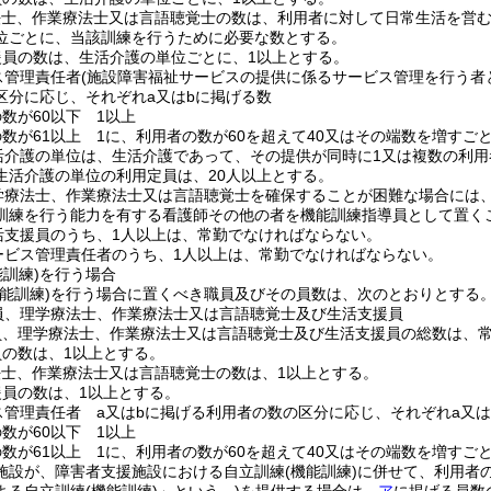
法士、作業療法士又は言語聴覚士の数は、利用者に対して日常生活を営
位ごとに、当該訓練を行うために必要な数とする。
援員の数は、生活介護の単位ごとに、1以上とする。
ス管理責任者
(施設障害福祉サービスの提供に係るサービス管理を行う者
区分に応じ、それぞれa又はbに掲げる数
数が60以下 1以上
数が61以上 1に、利用者の数が60を超えて40又はその端数を増すご
活介護の単位は、生活介護であって、その提供が同時に1又は複数の利
生活介護の単位の利用定員は、20人以上とする。
学療法士、作業療法士又は言語聴覚士を確保することが困難な場合には
訓練を行う能力を有する看護師その他の者を機能訓練指導員として置く
活支援員のうち、1人以上は、常勤でなければならない。
ービス管理責任者のうち、1人以上は、常勤でなければならない。
能訓練)
を行う場合
機能訓練)
を行う場合に置くべき職員及びその員数は、次のとおりとする
員、理学療法士、作業療法士又は言語聴覚士及び生活支援員
員、理学療法士、作業療法士又は言語聴覚士及び生活支援員の総数は、常
員の数は、1以上とする。
法士、作業療法士又は言語聴覚士の数は、1以上とする。
援員の数は、1以上とする。
ス管理責任者 a又はbに掲げる利用者の数の区分に応じ、それぞれa又は
数が60以下 1以上
数が61以上 1に、利用者の数が60を超えて40又はその端数を増すご
施設が、障害者支援施設における自立訓練
(機能訓練)
に併せて、利用者