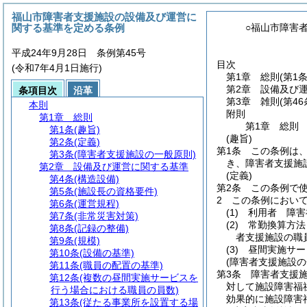
福山市障害者支援施設の設備及び運営に
関する基準を定める条例
○福山市障害
平成24年9月28日 条例第45号
目次
(令和7年4月1日施行)
第1章
総則
(第1
第2章
設備及び
条項目次
沿革
第3章
雑則
(第4
本則
附則
第1章
総則
第1章
総則
第1条
(趣旨)
(趣旨)
第2条
(定義)
第1条
この条例は
第3条
(障害者支援施設の一般原則)
き、障害者支援施
第2章
設備及び運営に関する基準
(定義)
第4条
(構造設備)
第2条
この条例で
第5条
(施設長の資格要件)
2
この条例におい
第6条
(運営規程)
(1)
利用者 障害
第7条
(非常災害対策)
(2)
常勤換算方法
第8条
(記録の整備)
者支援施設の職
第9条
(規模)
(3)
昼間実施サー
第10条
(設備の基準)
(障害者支援施設の
第11条
(職員の配置の基準)
第3条
障害者支援
第12条
(複数の昼間実施サービスを
対して施設障害福
行う場合における職員の員数)
効果的に施設障害
第13条
(従たる事業所を設置する場