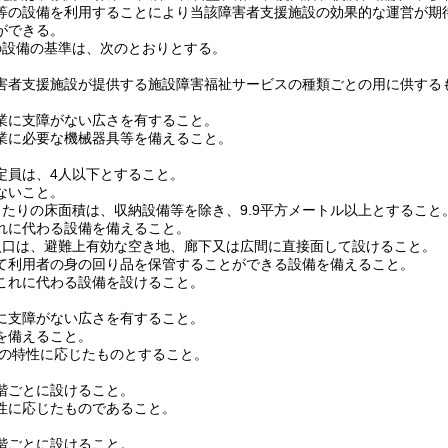
等の設備を利用することにより当該障害者支援施設の効果的な運営が期
ができる。
の設備の基準は、次のとおりとする。
害者支援施設が提供する施設障害福祉サービスの種類ごとの用に供する
業に支障がない広さを有すること。
業に必要な機械器具等を備えること。
定員は、4人以下とすること。
ないこと。
当たりの床面積は、収納設備等を除き、9.9平方メートル以上とすること
れに代わる設備を備えること。
入口は、避難上有効な空き地、廊下又は広間に直接面して設けること。
て利用者の身の回り品を保管することができる設備を備えること。
これに代わる設備を設けること。
に支障がない広さを有すること。
を備えること。
の特性に応じたものとすること。
階ごとに設けること。
性に応じたものであること。
階ごとに設けること。