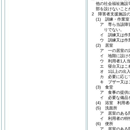
他の社会福祉施設
部を設けないこと
2
障害者支援施設
(1)
訓練・作業室
ア
専ら当該障
りでない。
イ
訓練又は作
ウ
訓練又は作
(2)
居室
ア
一の居室の
イ
地階に設け
ウ
利用者1人
エ
寝台又はこ
オ
1以上の出
カ
必要に応じ
キ
ブザー又は
(3)
食堂
ア
食事の提供
イ
必要な備品
(4)
浴室 利用者
(5)
洗面所
ア
居室のある
イ
利用者の特
(6)
便所
ア
居室のある