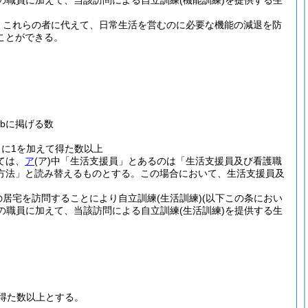
の職員に加えて、当該訪問による自立訓練
(機能訓練)
を提供する生
、これらの者に代えて、日常生活を営むのに必要な機能の減退を防
ことができる。
。
bに掲げる数
とに1を加えて得た数以上
ては、
ア
(ア)
中「生活支援員」とあるのは「生活支援員及び看護職
方法」と読み替えるものとする。
この場合において、生活支援員及
の居宅を訪問することにより自立訓練
(生活訓練)
(以下この条におい
の職員に加えて、当該訪問による自立訓練
(生活訓練)
を提供する生
得た数以上とする。