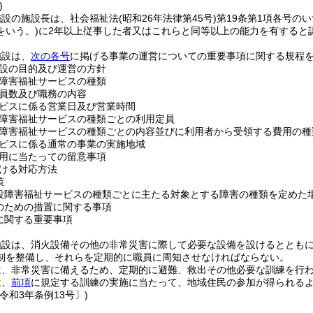
)
施設の施設長は、社会福祉法
(昭和26年法律第45号)
第19条第1項各号の
をいう。)
に2年以上従事した者又はこれらと同等以上の能力を有すると
施設は、
次の各号
に掲げる事業の運営についての重要事項に関する規程
設の目的及び運営の方針
障害福祉サービスの種類
員数及び職務の内容
ビスに係る営業日及び営業時間
障害福祉サービスの種類ごとの利用定員
障害福祉サービスの種類ごとの内容並びに利用者から受領する費用の種
ビスに係る通常の事業の実施地域
用に当たっての留意事項
ける対応方法
策
設障害福祉サービスの種類ごとに主たる対象とする障害の種類を定めた
のための措置に関する事項
に関する重要事項
施設は、消火設備その他の非常災害に際して必要な設備を設けるととも
制を整備し、それらを定期的に職員に周知させなければならない。
は、非常災害に備えるため、定期的に避難、救出その他必要な訓練を行
は、
前項
に規定する訓練の実施に当たって、地域住民の参加が得られる
令和3年条例13号〕)