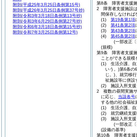
第8条
障害者支援
附則
(平成25年3月25日条例第15号)
2
障害者支援施設
附則
(平成26年3月25日条例第37号抄)
間保存しなければ
附則
(令和3年3月18日条例第13号抄)
(1)
第19条第1項
附則
(令和3年6月29日条例第27号抄)
(2)
第41条第2項
附則
(令和6年3月18日条例第15号抄)
(3)
第43条第2項
附則
(令和7年3月25日条例第12号)
(4)
第45条第2項
(一部改正〔
(規模)
第9条
障害者支援
ことができる規模
(1)
生活介護、自
いう。)
第6条の
じ。)
、就労移行
祉施設等に併設
(2)
施設入所支援
2
複数の昼間実施
に応じ、
当該各号
する他の社会福祉
(1)
生活介護、自
(2)
就労継続支援
(3)
施設入所支援
(一部改正〔
(設備の基準)
第10条
障害者支援