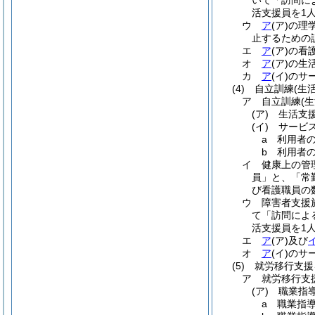
いて「訪問に
活支援員を1
ウ
ア
(ア)
の理
止するための
エ
ア
(ア)
の看
オ
ア
(ア)
の生
カ
ア
(イ)
のサ
(4)
自立訓練
(生
ア
自立訓練
(
(ア)
生活支
(イ)
サービ
a
利用者の
b
利用者の
イ
健康上の管
員」と、「常
び看護職員の
ウ
障害者支援
て「訪問によ
活支援員を1
エ
ア
(ア)
及び
オ
ア
(イ)
のサ
(5)
就労移行支援
ア
就労移行支
(ア)
職業指
a
職業指