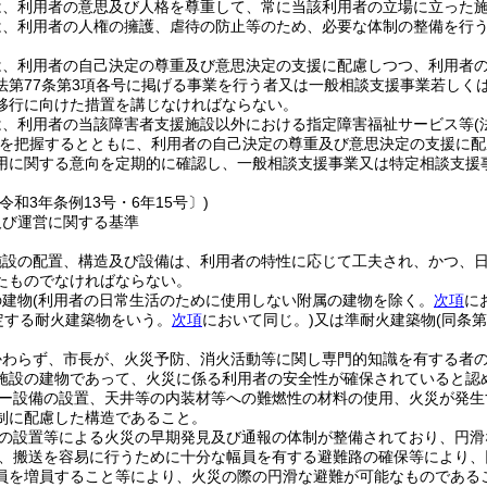
は、利用者の意思及び人格を尊重して、常に当該利用者の立場に立った
は、利用者の人権の擁護、虐待の防止等のため、必要な体制の整備を行
は、利用者の自己決定の尊重及び意思決定の支援に配慮しつつ、利用者
法第77条第3項各号に掲げる事業を行う者又は一般相談支援事業若しく
移行に向けた措置を講じなければならない。
は、利用者の当該障害者支援施設以外における指定障害福祉サービス等
を把握するとともに、利用者の自己決定の尊重及び意思決定の支援に配
用に関する意向を定期的に確認し、一般相談支援事業又は特定相談支援
令和3年条例13号・6年15号〕)
及び運営に関する基準
施設の配置、構造及び設備は、利用者の特性に応じて工夫され、かつ、
たものでなければならない。
の建物
(利用者の日常生活のために使用しない附属の建物を除く。
次項
に
規定する耐火建築物をいう。
次項
において同じ。)
又は準耐火建築物
(同条
かわらず、市長が、火災予防、消火活動等に関し専門的知識を有する者
施設の建物であって、火災に係る利用者の安全性が確保されていると認
ー設備の設置、天井等の内装材等への難燃性の材料の使用、火災が発生
制に配慮した構造であること。
の設置等による火災の早期発見及び通報の体制が整備されており、円滑
、搬送を容易に行うために十分な幅員を有する避難路の確保等により、
員を増員すること等により、火災の際の円滑な避難が可能なものである