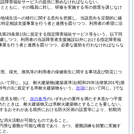
施設障害福祉サービスの提供に努めなければならない。
うとともに、その職員に対し、研修を実施する等の措置を講じなけ
の地域生活への移行に関する意向を把握し、当該意向を定期的に確
は特定相談支援事業を行う者と連携を図りつつ、利用者の希望に沿
(法第29条第1項に規定する指定障害福祉サービス等をいう。以下同
慮しつつ、利用者の当該障害者支援施設以外における指定障害福
事業を行う者と連携を図りつつ、必要な援助を行わなければならな
日照、採光、換気等の利用者の保健衛生に関する事項及び防災につ
おいて同じ。)
は、耐火建築物
(建築基準法
(昭和25年法律第201号)
第
第9号の3に規定する準耐火建築物をいう。
次項
において同じ。)
でな
の意見を聴いて、
次の各号
のいずれかの要件を満たす木造かつ平屋
めたときは、耐火建築物又は準耐火建築物とすることを要しない。
するおそれがある箇所における防火区画の設置等により、初期消
な消火活動が可能なものであること。
円滑な避難が可能な構造であり、かつ、避難訓練を頻繁に実施す
こと。