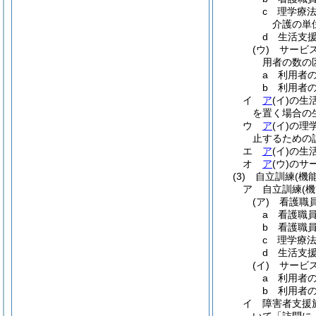
c
理学療
介護の単
d
生活支
(ウ)
サービ
用者の数の
a
利用者の
b
利用者の
イ
ア
(イ)
の生
を置く場合の
ウ
ア
(イ)
の理
止するための
エ
ア
(イ)
の生
オ
ア
(ウ)
のサ
(3)
自立訓練
(機
ア
自立訓練
(
(ア)
看護職
a
看護職
b
看護職
c
理学療
d
生活支
(イ)
サービ
a
利用者の
b
利用者の
イ
障害者支援