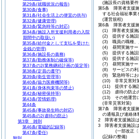
(施設長の資格要件
第29条
(就職状況の報告)
第5条
障害者支援
第30条
(食事)
する社会福祉事業
第31条
(社会生活上の便宜の供与)
(運営規程)
第32条
(健康管理)
第6条
障害者支援
第33条
(緊急時等の対応)
(1)
障害者支援施
第34条
(施設入所支援利用者の入院
(2)
提供する施設
期間中の取扱い)
(3)
職員の職種、
第35条
(給付金として支払を受けた
(4)
昼間実施サー
金銭の管理)
(5)
提供する施設
第36条
(施設長の責務)
(6)
提供する施設
第37条
(勤務体制の確保等)
(7)
昼間実施サー
第37条の2
(業務継続計画の策定等)
(8)
サービスの利
第38条
(定員の遵守)
(9)
緊急時等にお
第39条
(衛生管理等)
(10)
非常災害対
第40条
(協力医療機関等)
(11)
提供する施
第41条
(身体拘束等の禁止)
(12)
虐待の防止
第42条
(秘密保持等)
(13)
その他運営
第43条
(苦情処理)
(非常災害対策)
第44条
第7条
障害者支援
第45条
(事故発生時の対応)
の通報及び連絡体
第45条の2
(虐待の防止)
2
障害者支援施設
第3章
雑則
3
障害者支援施設
第46条
(電磁的記録等)
(一部改正〔
第47条
(委任)
(記録の整備)
附則