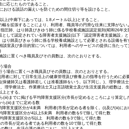
性に応じたものであること。
における談話の漏えいを防ぐための間仕切り等を設けること。
ル以上
(中廊下にあっては、1.8メートル以上)
とすること。
の幅を拡張することにより、利用者、職員等の円滑な往来に支障がない
ジ指圧師、はり師及びきゆう師に係る学校養成施設認定規則
(昭和26年
設として認定されている障害者支援施設
(以下「認定障害者支援施設」と
、はり師及びきゅう師に係る学校養成施設として必要とされる設備を有
相談室及び多目的室については、利用者へのサービスの提供に当たって
)
施設に置くべき職員及びその員数は、次のとおりとする。
う場合
行う場合に置くべき職員及びその員数は、次のとおりとする。
利用者に対して日常生活上の健康管理及び療養上の指導を行うために必
員
(保健師又は看護師若しくは准看護師をいう。以下同じ。)
、理学療法
員、理学療法士、作業療法士又は言語聴覚士及び生活支援員の総数は、
以上とする。
ら
(iii)
までに掲げる平均障害支援区分
(市長が定めるところにより算定し
から
(iii)
までに定める数
均障害支援区分が4未満 利用者
(市長が定める者を除く。
(i)
及び
(iii)
にお
均障害支援区分が4以上5未満 利用者の数を5で除して得た数
均障害支援区分が5以上 利用者の数を3で除して得た数
)
の市長が定める者である利用者の数を10で除して得た数
員の数は、生活介護の単位ごとに、1以上とする。