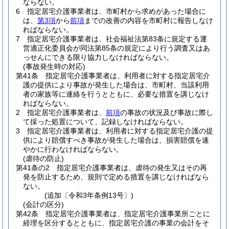
ならない。
6
指定居宅介護事業者は、市町村から求めがあった場合に
は、
第3項
から
前項
までの改善の内容を市町村に報告しなけ
ればならない。
7
指定居宅介護事業者は、社会福祉法第83条に規定する運
営適正化委員会が同法第85条の規定により行う調査又はあ
っせんにできる限り協力しなければならない。
(事故発生時の対応)
第41条
指定居宅介護事業者は、利用者に対する指定居宅介
護の提供により事故が発生した場合は、市町村、当該利用
者の家族等に連絡を行うとともに、必要な措置を講じなけ
ればならない。
2
指定居宅介護事業者は、
前項
の事故の状況及び事故に際し
て採った処置について、記録しなければならない。
3
指定居宅介護事業者は、利用者に対する指定居宅介護の提
供により賠償すべき事故が発生した場合は、損害賠償を速
やかに行わなければならない。
(虐待の防止)
第41条の2
指定居宅介護事業者は、虐待の発生又はその再
発を防止するため、規則で定める措置を講じなければなら
ない。
(追加〔令和3年条例13号〕)
(会計の区分)
第42条
指定居宅介護事業者は、指定居宅介護事業所ごとに
経理を区分するとともに、指定居宅介護の事業の会計をそ