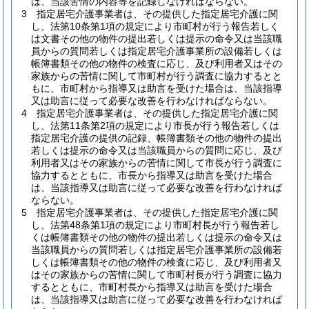
は、当該苦情の内容等を記録しなければならない。
3
指定居宅介護事業者は、その提供した指定居宅介護に関
し、法第10条第1項の規定により市町村が行う報告若しく
は文書その他の物件の提出若しくは提示の命令又は当該職
員からの質問若しくは指定居宅介護事業所の設備若しくは
帳簿書類その他の物件の検査に応じ、及び利用者又はその
家族からの苦情に関して市町村が行う調査に協力するとと
もに、市町村から指導又は助言を受けた場合は、当該指導
又は助言に従って必要な改善を行わなければならない。
4
指定居宅介護事業者は、その提供した指定居宅介護に関
し、法第11条第2項の規定により市長が行う報告若しくは
指定居宅介護の提供の記録、帳簿書類その他の物件の提出
若しくは提示の命令又は当該職員からの質問に応じ、及び
利用者又はその家族からの苦情に関して市長が行う調査に
協力するとともに、市長から指導又は助言を受けた場合
は、当該指導又は助言に従って必要な改善を行わなければ
ならない。
5
指定居宅介護事業者は、その提供した指定居宅介護に関
し、法第48条第1項の規定により市町村長が行う報告若し
くは帳簿書類その他の物件の提出若しくは提示の命令又は
当該職員からの質問若しくは指定居宅介護事業所の設備若
しくは帳簿書類その他の物件の検査に応じ、及び利用者又
はその家族からの苦情に関して市町村長が行う調査に協力
するとともに、市町村長から指導又は助言を受けた場合
は、当該指導又は助言に従って必要な改善を行わなければ