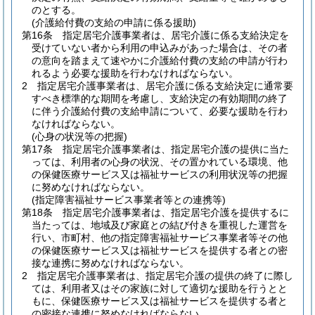
のとする。
(介護給付費の支給の申請に係る援助)
第16条
指定居宅介護事業者は、居宅介護に係る支給決定を
受けていない者から利用の申込みがあった場合は、その者
の意向を踏まえて速やかに介護給付費の支給の申請が行わ
れるよう必要な援助を行わなければならない。
2
指定居宅介護事業者は、居宅介護に係る支給決定に通常要
すべき標準的な期間を考慮し、支給決定の有効期間の終了
に伴う介護給付費の支給申請について、必要な援助を行わ
なければならない。
(心身の状況等の把握)
第17条
指定居宅介護事業者は、指定居宅介護の提供に当た
っては、利用者の心身の状況、その置かれている環境、他
の保健医療サービス又は福祉サービスの利用状況等の把握
に努めなければならない。
(指定障害福祉サービス事業者等との連携等)
第18条
指定居宅介護事業者は、指定居宅介護を提供するに
当たっては、地域及び家庭との結び付きを重視した運営を
行い、市町村、他の指定障害福祉サービス事業者等その他
の保健医療サービス又は福祉サービスを提供する者との密
接な連携に努めなければならない。
2
指定居宅介護事業者は、指定居宅介護の提供の終了に際し
ては、利用者又はその家族に対して適切な援助を行うとと
もに、保健医療サービス又は福祉サービスを提供する者と
の密接な連携に努めなければならない。