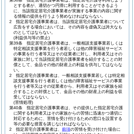
第38条
指定居宅介護事業者は、指定居宅介護を利用しよう
とする者が、適切かつ円滑に利用することができるよう
に、当該指定居宅介護事業者が実施する事業の内容に関す
る情報の提供を行うよう努めなければならない。
2
指定居宅介護事業者は、当該指定居宅介護事業者について
広告をする場合においては、その内容を虚偽又は誇大なも
のとしてはならない。
(利益供与等の禁止)
第39条
指定居宅介護事業者は、一般相談支援事業若しくは
特定相談支援事業を行う者若しくは他の障害福祉サービス
の事業を行う者等又はその従業者に対し、利用者又はその
家族に対して当該指定居宅介護事業者を紹介することの対
償として、金品その他の財産上の利益を供与してはならな
い。
2
指定居宅介護事業者は、一般相談支援事業若しくは特定相
談支援事業を行う者若しくは他の障害福祉サービスの事業
を行う者等又はその従業者から、利用者又はその家族を紹
介することの対償として、金品その他の財産上の利益を収
受してはならない。
(苦情処理)
第40条
指定居宅介護事業者は、その提供した指定居宅介護
に関する利用者又はその家族からの苦情に迅速かつ適切に
対応するために、苦情を受け付けるための窓口を設置する
等の必要な措置を講じなければならない。
2
指定居宅介護事業者は、
前項
の苦情を受け付けた場合に