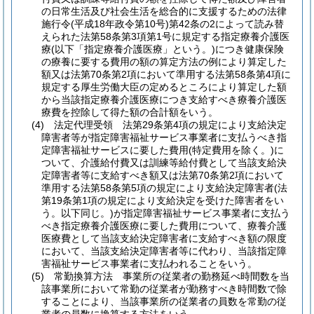
の日常生活及び社会生活を総合的に支援するための法律
施行令
(平成18年政令第10号)
第42条の2によって読み替
えられた法第58条第3項第1号に規定する指定療養介護医
療
(以下「指定療養介護医療」という。)
につき健康保険
の療養に要する費用の額の算定方法の例により算定した
額又は法第70条第2項において準用する法第58条第4項に
規定する厚生労働大臣の定めるところにより算定した額
から当該指定療養介護医療につき支給すべき療養介護医
療費を控除して得た額の合計額をいう。
(4)
法定代理受領 法第29条第4項の規定により支給決定
障害者等が指定障害福祉サービス事業者に支払うべき指
定障害福祉サービスに要した費用
(特定費用を除く。)
に
ついて、介護給付費又は訓練等給付費として当該支給決
定障害者等に支給すべき額又は法第70条第2項において
準用する法第58条第5項の規定により支給決定障害者
(法
第19条第1項の規定により支給決定を受けた障害者をい
う。以下同じ。)
が指定障害福祉サービス事業者に支払う
べき指定療養介護医療に要した費用について、療養介護
医療費として当該支給決定障害者に支給すべき額の限度
において、当該支給決定障害者等に代わり、当該指定障
害福祉サービス事業者に支払われることをいう。
(5)
常勤換算方法 事業所の従業者の勤務延べ時間数を当
該事業所において常勤の従業者が勤務すべき時間数で除
することにより、当該事業所の従業者の員数を常勤の従