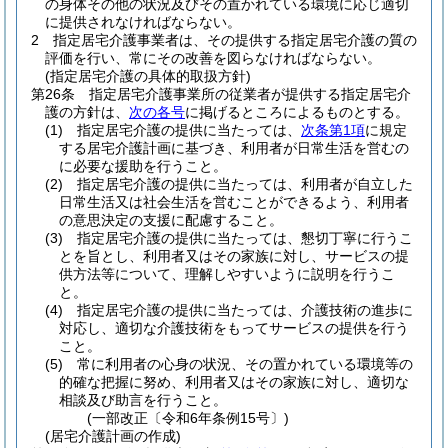
の身体その他の状況及びその置かれている環境に応じ適切
に提供されなければならない。
2
指定居宅介護事業者は、その提供する指定居宅介護の質の
評価を行い、常にその改善を図らなければならない。
(指定居宅介護の具体的取扱方針)
第26条
指定居宅介護事業所の従業者が提供する指定居宅介
護の方針は、
次の各号
に掲げるところによるものとする。
(1)
指定居宅介護の提供に当たっては、
次条第1項
に規定
する居宅介護計画に基づき、利用者が日常生活を営むの
に必要な援助を行うこと。
(2)
指定居宅介護の提供に当たっては、利用者が自立した
日常生活又は社会生活を営むことができるよう、利用者
の意思決定の支援に配慮すること。
(3)
指定居宅介護の提供に当たっては、懇切丁寧に行うこ
とを旨とし、利用者又はその家族に対し、サービスの提
供方法等について、理解しやすいように説明を行うこ
と。
(4)
指定居宅介護の提供に当たっては、介護技術の進歩に
対応し、適切な介護技術をもってサービスの提供を行う
こと。
(5)
常に利用者の心身の状況、その置かれている環境等の
的確な把握に努め、利用者又はその家族に対し、適切な
相談及び助言を行うこと。
(一部改正〔令和6年条例15号〕)
(居宅介護計画の作成)