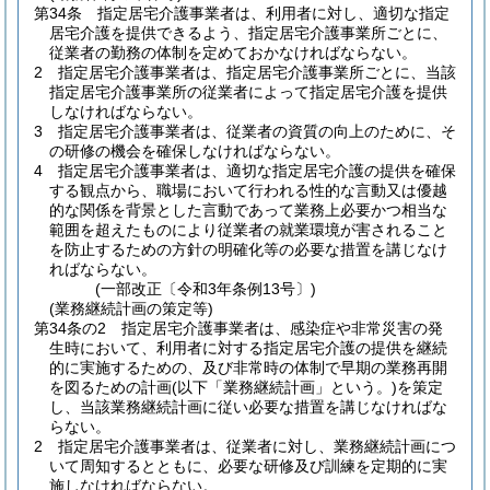
第34条
指定居宅介護事業者は、利用者に対し、適切な指定
居宅介護を提供できるよう、指定居宅介護事業所ごとに、
従業者の勤務の体制を定めておかなければならない。
2
指定居宅介護事業者は、指定居宅介護事業所ごとに、当該
指定居宅介護事業所の従業者によって指定居宅介護を提供
しなければならない。
3
指定居宅介護事業者は、従業者の資質の向上のために、そ
の研修の機会を確保しなければならない。
4
指定居宅介護事業者は、適切な指定居宅介護の提供を確保
する観点から、職場において行われる性的な言動又は優越
的な関係を背景とした言動であって業務上必要かつ相当な
範囲を超えたものにより従業者の就業環境が害されること
を防止するための方針の明確化等の必要な措置を講じなけ
ればならない。
(一部改正〔令和3年条例13号〕)
(業務継続計画の策定等)
第34条の2
指定居宅介護事業者は、感染症や非常災害の発
生時において、利用者に対する指定居宅介護の提供を継続
的に実施するための、及び非常時の体制で早期の業務再開
を図るための計画
(以下「業務継続計画」という。)
を策定
し、当該業務継続計画に従い必要な措置を講じなければな
らない。
2
指定居宅介護事業者は、従業者に対し、業務継続計画につ
いて周知するとともに、必要な研修及び訓練を定期的に実
施しなければならない。