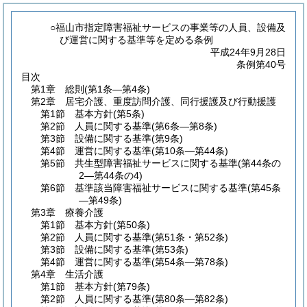
○福山市指定障害福祉サービスの事業等の人員、設備及
び運営に関する基準等を定める条例
平成24年9月28日
条例第40号
目次
第1章
総則
(第1条―第4条)
第2章
居宅介護、重度訪問介護、同行援護及び行動援護
第1節
基本方針
(第5条)
第2節
人員に関する基準
(第6条―第8条)
第3節
設備に関する基準
(第9条)
第4節
運営に関する基準
(第10条―第44条)
第5節
共生型障害福祉サービスに関する基準
(第44条の
2―第44条の4)
第6節
基準該当障害福祉サービスに関する基準
(第45条
―第49条)
第3章
療養介護
第1節
基本方針
(第50条)
第2節
人員に関する基準
(第51条・第52条)
第3節
設備に関する基準
(第53条)
第4節
運営に関する基準
(第54条―第78条)
第4章
生活介護
第1節
基本方針
(第79条)
第2節
人員に関する基準
(第80条―第82条)