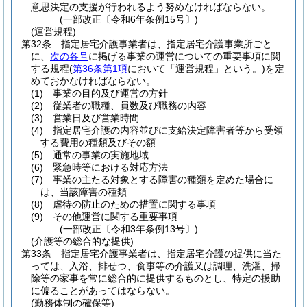
意思決定の支援が行われるよう努めなければならない。
(一部改正〔令和6年条例15号〕)
(運営規程)
第32条
指定居宅介護事業者は、指定居宅介護事業所ごと
に、
次の各号
に掲げる事業の運営についての重要事項に関
する規程
(
第36条第1項
において「運営規程」という。)
を定
めておかなければならない。
(1)
事業の目的及び運営の方針
(2)
従業者の職種、員数及び職務の内容
(3)
営業日及び営業時間
(4)
指定居宅介護の内容並びに支給決定障害者等から受領
する費用の種類及びその額
(5)
通常の事業の実施地域
(6)
緊急時等における対応方法
(7)
事業の主たる対象とする障害の種類を定めた場合に
は、当該障害の種類
(8)
虐待の防止のための措置に関する事項
(9)
その他運営に関する重要事項
(一部改正〔令和3年条例13号〕)
(介護等の総合的な提供)
第33条
指定居宅介護事業者は、指定居宅介護の提供に当た
っては、入浴、排せつ、食事等の介護又は調理、洗濯、掃
除等の家事を常に総合的に提供するものとし、特定の援助
に偏ることがあってはならない。
(勤務体制の確保等)