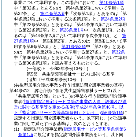
事業について準用する。
この場合において、
第10条第1項
中「第32条」とあるのは「第44条第2項において準用する
第32条」と、
第21条第2項
中「次条第1項」とあるのは「第
44条第2項において準用する次条第1項」と、
第24条第2項
中「第22条第2項」とあるのは「第44条第2項において準用
する第22条第2項」と、
第26条第1号
中「次条第1項」とあ
るのは「第44条第2項において準用する次条第1項」と、
第
27条第1項
中「第6条第2項」とあるのは「第8条において準
用する第6条第2項」と、
第31条第3項
中「第27条」とある
のは「第44条第2項において準用する第27条」と、
第32条
中「第36条第1項」とあるのは「第44条第2項において準用
する第36条第1項」と読み替えるものとする。
(一部改正〔令和3年条例13号〕)
第5節
共生型障害福祉サービスに関する基準
(追加〔平成30年条例10号〕)
(共生型居宅介護の事業を行う指定訪問介護事業者の基準)
第44条の2
居宅介護に係る共生型障害福祉サービス
(以下
「共生型居宅介護」という。)
の事業を行う指定訪問介護事
業者
(
福山市指定居宅サービス等の事業の人員、設備及び運
営に関する基準等を定める条例
(平成24年条例第46号。以
下「指定居宅サービス等基準条例」という。)
第6条第1項
に
規定する指定訪問介護事業者をいう。以下同じ。)
が当該事
業に関して満たすべき基準は、次のとおりとする。
(1)
指定訪問介護事業所
(
指定居宅サービス等基準条例第6
条第1項
に規定する指定訪問介護事業所をいう。以下同