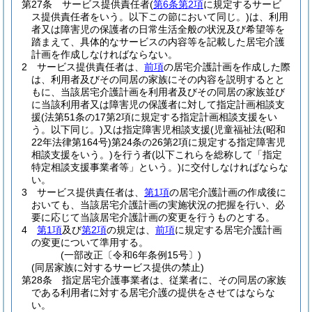
第27条
サービス提供責任者
(
第6条第2項
に規定するサービ
ス提供責任者をいう。以下この節において同じ。)
は、利用
者又は障害児の保護者の日常生活全般の状況及び希望等を
踏まえて、具体的なサービスの内容等を記載した居宅介護
計画を作成しなければならない。
2
サービス提供責任者は、
前項
の居宅介護計画を作成した際
は、利用者及びその同居の家族にその内容を説明するとと
もに、当該居宅介護計画を利用者及びその同居の家族並び
に当該利用者又は障害児の保護者に対して指定計画相談支
援
(法第51条の17第2項に規定する指定計画相談支援をい
う。以下同じ。)
又は指定障害児相談支援
(児童福祉法
(昭和
22年法律第164号)
第24条の26第2項に規定する指定障害児
相談支援をいう。)
を行う者
(以下これらを総称して「指定
特定相談支援事業者等」という。)
に交付しなければならな
い。
3
サービス提供責任者は、
第1項
の居宅介護計画の作成後に
おいても、当該居宅介護計画の実施状況の把握を行い、必
要に応じて当該居宅介護計画の変更を行うものとする。
4
第1項
及び
第2項
の規定は、
前項
に規定する居宅介護計画
の変更について準用する。
(一部改正〔令和6年条例15号〕)
(同居家族に対するサービス提供の禁止)
第28条
指定居宅介護事業者は、従業者に、その同居の家族
である利用者に対する居宅介護の提供をさせてはならな
い。