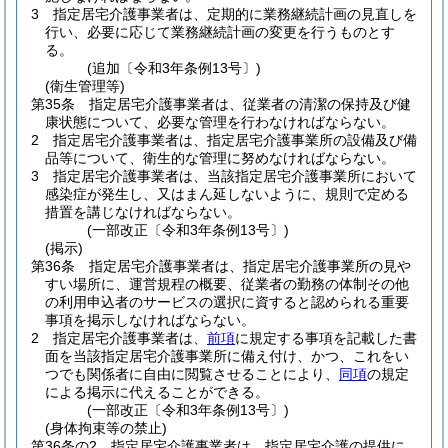
3
指定居宅介護事業者は、定期的に業務継続計画の見直しを
行い、必要に応じて業務継続計画の変更を行うものとす
る。
(追加〔令和3年条例13号〕)
(衛生管理等)
第35条
指定居宅介護事業者は、従業者の清潔の保持及び健
康状態について、必要な管理を行わなければならない。
2
指定居宅介護事業者は、指定居宅介護事業所の設備及び備
品等について、衛生的な管理に努めなければならない。
3
指定居宅介護事業者は、当該指定居宅介護事業所において
感染症が発生し、又はまん延しないように、規則で定める
措置を講じなければならない。
(一部改正〔令和3年条例13号〕)
(掲示)
第36条
指定居宅介護事業者は、指定居宅介護事業所の見や
すい場所に、運営規程の概要、従業者の勤務の体制その他
の利用申込者のサービスの選択に資すると認められる重要
事項を掲示しなければならない。
2
指定居宅介護事業者は、
前項
に規定する事項を記載した書
面を当該指定居宅介護事業所に備え付け、かつ、これをい
つでも関係者に自由に閲覧させることにより、
同項
の規定
による掲示に代えることができる。
(一部改正〔令和3年条例13号〕)
(身体拘束等の禁止)
第36条の2
指定居宅介護事業者は、指定居宅介護の提供に