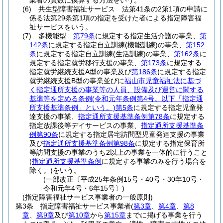
業者の員数に換算する方法をいう。
(6)
共生型障害福祉サービス 法第41条の2第1項の申請に
係る法第29条第1項の指定を受けた者による指定障害福
祉サービスをいう。
(7)
多機能型
第79条
に規定する指定生活介護の事業、
第
142条
に規定する指定自立訓練
(機能訓練)
の事業、
第152
条
に規定する指定自立訓練
(生活訓練)
の事業、
第162条
に
規定する指定就労移行支援の事業、
第173条
に規定する
指定就労継続支援A型の事業及び
第186条
に規定する指定
就労継続支援B型の事業並びに
福山市児童福祉法に基づ
く指定通所支援の事業等の人員、設備及び運営に関する
基準等を定める条例
(令和元年条例第4号。以下「指定通
所支援基準条例」という。)
第5条
に規定する指定児童発
達支援の事業、
指定通所支援基準条例第78条
に規定する
指定放課後等デイサービスの事業、
指定通所支援基準条
例第90条
に規定する指定居宅訪問型児童発達支援の事業
及び
指定通所支援基準条例第98条
に規定する指定保育所
等訪問支援の事業のうち2以上の事業を一体的に行うこと
(
指定通所支援基準条例
に規定する事業のみを行う場合を
除く。)
をいう。
(一部改正〔平成25年条例15号・40号・30年10号・
令和元年4号・6年15号〕)
(指定障害福祉サービス事業者の一般原則)
第3条
指定障害福祉サービス事業者
(
第3章
、
第4章
、
第8
章
、
第9章
及び
第10章
から
第15章
までに掲げる事業を行う