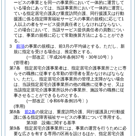
ービスの事業とを同一の事業所において一体的に運営して
いる場合にあっては、当該事業所において一体的に運営し
ている指定居宅介護及び重度訪問介護、同行援護又は行動
援護に係る指定障害福祉サービスの事業の規模)
に応じて1
人以上の者をサービス提供責任者としなければならない。
この場合において、当該サービス提供責任者の員数につい
ては、事業の規模に応じて常勤換算方法によることができ
る。
3
前項
の事業の規模は、前3月の平均値とする。
ただし、新
規に指定を受ける場合は、推定数とする。
(一部改正〔平成26年条例37号・30年10号〕)
(管理者)
第7条
指定居宅介護事業者は、指定居宅介護事業所ごとに専
らその職務に従事する常勤の管理者を置かなければならな
い。
ただし、指定居宅介護事業所の管理上支障がない場合
は、当該指定居宅介護事業所の他の職務に従事させ、又は
当該指定居宅介護事業所以外の事業所、施設等の職務に従
事させることができるものとする。
(一部改正〔令和6年条例15号〕)
(準用)
第8条
前2条
の規定は、重度訪問介護、同行援護及び行動援
護に係る指定障害福祉サービスの事業について準用する。
第3節
設備に関する基準
第9条
指定居宅介護事業所には、事業の運営を行うために必
要な広さを有する専用の区画を設けるほか、指定居宅介護