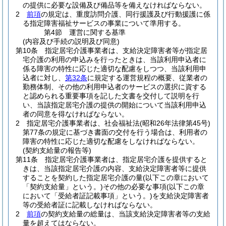
の提供に必要な設備及び備品等を備えなければならない。
2
前項
の規定は、重度訪問介護、同行援護及び行動援護に係
る指定障害福祉サービスの事業について準用する。
第4節
運営に関する基準
(内容及び手続の説明及び同意)
第10条
指定居宅介護事業者は、支給決定障害者等が指定居
宅介護の利用の申込みを行ったときは、当該利用申込者に
係る障害の特性に応じた適切な配慮をしつつ、当該利用申
込者に対し、
第32条
に規定する運営規程の概要、従業者の
勤務体制、その他の利用申込者のサービスの選択に資する
と認められる重要事項を記した文書を交付して説明を行
い、当該指定居宅介護の提供の開始について当該利用申込
者の同意を得なければならない。
2
指定居宅介護事業者は、社会福祉法
(昭和26年法律第45号)
第77条の規定に基づき書面の交付を行う場合は、利用者の
障害の特性に応じた適切な配慮をしなければならない。
(契約支給量の報告等)
第11条
指定居宅介護事業者は、指定居宅介護を提供すると
きは、当該指定居宅介護の内容、支給決定障害者等に提供
することを契約した指定居宅介護の量
(以下この章において
「契約支給量」という。)
その他の必要な事項
(以下この章
において「受給者証記載事項」という。)
を支給決定障害者
等の受給者証に記載しなければならない。
2
前項
の契約支給量の総量は、当該支給決定障害者等の支給
量を超えてはならない。