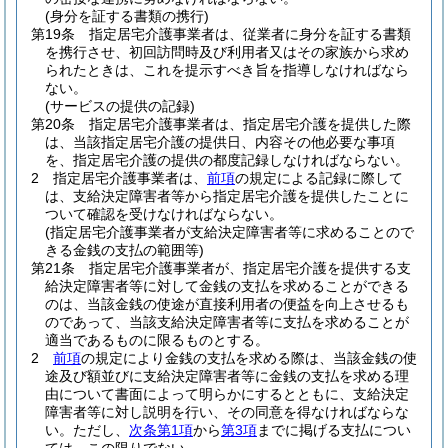
(身分を証する書類の携行)
第19条
指定居宅介護事業者は、従業者に身分を証する書類
を携行させ、初回訪問時及び利用者又はその家族から求め
られたときは、これを提示すべき旨を指導しなければなら
ない。
(サービスの提供の記録)
第20条
指定居宅介護事業者は、指定居宅介護を提供した際
は、当該指定居宅介護の提供日、内容その他必要な事項
を、指定居宅介護の提供の都度記録しなければならない。
2
指定居宅介護事業者は、
前項
の規定による記録に際して
は、支給決定障害者等から指定居宅介護を提供したことに
ついて確認を受けなければならない。
(指定居宅介護事業者が支給決定障害者等に求めることので
きる金銭の支払の範囲等)
第21条
指定居宅介護事業者が、指定居宅介護を提供する支
給決定障害者等に対して金銭の支払を求めることができる
のは、当該金銭の使途が直接利用者の便益を向上させるも
のであって、当該支給決定障害者等に支払を求めることが
適当であるものに限るものとする。
2
前項
の規定により金銭の支払を求める際は、当該金銭の使
途及び額並びに支給決定障害者等に金銭の支払を求める理
由について書面によって明らかにするとともに、支給決定
障害者等に対し説明を行い、その同意を得なければならな
い。
ただし、
次条第1項
から
第3項
までに掲げる支払につい