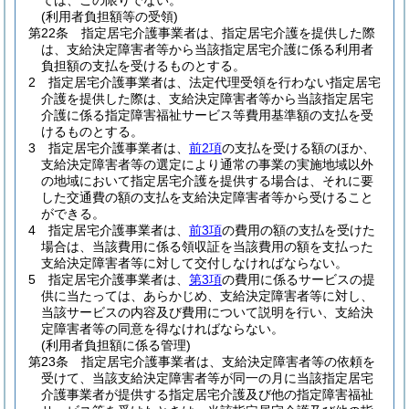
ては、この限りでない。
(利用者負担額等の受領)
第22条
指定居宅介護事業者は、指定居宅介護を提供した際
は、支給決定障害者等から当該指定居宅介護に係る利用者
負担額の支払を受けるものとする。
2
指定居宅介護事業者は、法定代理受領を行わない指定居宅
介護を提供した際は、支給決定障害者等から当該指定居宅
介護に係る指定障害福祉サービス等費用基準額の支払を受
けるものとする。
3
指定居宅介護事業者は、
前2項
の支払を受ける額のほか、
支給決定障害者等の選定により通常の事業の実施地域以外
の地域において指定居宅介護を提供する場合は、それに要
した交通費の額の支払を支給決定障害者等から受けること
ができる。
4
指定居宅介護事業者は、
前3項
の費用の額の支払を受けた
場合は、当該費用に係る領収証を当該費用の額を支払った
支給決定障害者等に対して交付しなければならない。
5
指定居宅介護事業者は、
第3項
の費用に係るサービスの提
供に当たっては、あらかじめ、支給決定障害者等に対し、
当該サービスの内容及び費用について説明を行い、支給決
定障害者等の同意を得なければならない。
(利用者負担額に係る管理)
第23条
指定居宅介護事業者は、支給決定障害者等の依頼を
受けて、当該支給決定障害者等が同一の月に当該指定居宅
介護事業者が提供する指定居宅介護及び他の指定障害福祉