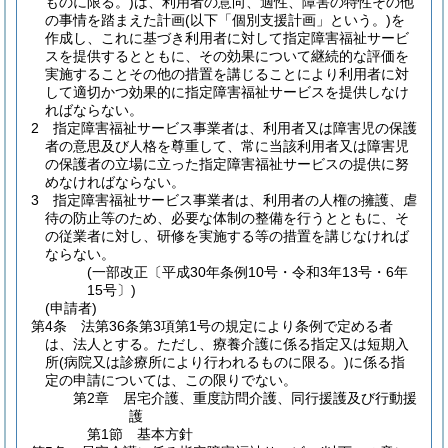
ものに限る。)
は、利用者の意向、適性、障害の特性その他
の事情を踏まえた計画
(以下「個別支援計画」という。)
を
作成し、これに基づき利用者に対して指定障害福祉サービ
スを提供するとともに、その効果について継続的な評価を
実施することその他の措置を講じることにより利用者に対
して適切かつ効果的に指定障害福祉サービスを提供しなけ
ればならない。
2
指定障害福祉サービス事業者は、利用者又は障害児の保護
者の意思及び人格を尊重して、常に当該利用者又は障害児
の保護者の立場に立った指定障害福祉サービスの提供に努
めなければならない。
3
指定障害福祉サービス事業者は、利用者の人権の擁護、虐
待の防止等のため、必要な体制の整備を行うとともに、そ
の従業者に対し、研修を実施する等の措置を講じなければ
ならない。
(一部改正〔平成30年条例10号・令和3年13号・6年
15号〕)
(申請者)
第4条
法第36条第3項第1号の規定により条例で定める者
は、法人とする。
ただし、療養介護に係る指定又は短期入
所
(病院又は診療所により行われるものに限る。)
に係る指
定の申請については、この限りでない。
第2章
居宅介護、重度訪問介護、同行援護及び行動援
護
第1節
基本方針