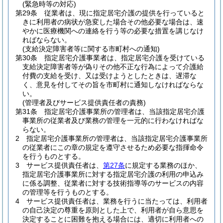
(緊急時等の対応)
第29条
従業者は、現に指定居宅介護の提供を行っていると
きに利用者の病状が急変した場合その他必要な場合は、速
やかに医療機関への連絡を行う等の必要な措置を講じなけ
ればならない。
(支給決定障害者等に関する市町村への通知)
第30条
指定居宅介護事業者は、指定居宅介護を受けている
支給決定障害者等が偽りその他不正な行為によって介護給
付費の支給を受け、又は受けようとしたときは、遅滞な
く、意見を付してその旨を市町村に通知しなければならな
い。
(管理者及びサービス提供責任者の責務)
第31条
指定居宅介護事業所の管理者は、当該指定居宅介護
事業所の従業者及び業務の管理を一元的に行わなければな
らない。
2
指定居宅介護事業所の管理者は、当該指定居宅介護事業所
の従業者にこの章の規定を遵守させるため必要な指揮命令
を行うものとする。
3
サービス提供責任者は、
第27条
に規定する業務のほか、
指定居宅介護事業所に対する指定居宅介護の利用の申込み
に係る調整、従業者に対する技術指導等のサービスの内容
の管理等を行うものとする。
4
サービス提供責任者は、業務を行うに当たっては、利用者
の自己決定の尊重を原則とした上で、利用者が自ら意思を
決定することに困難を抱える場合には、適切に利用者への