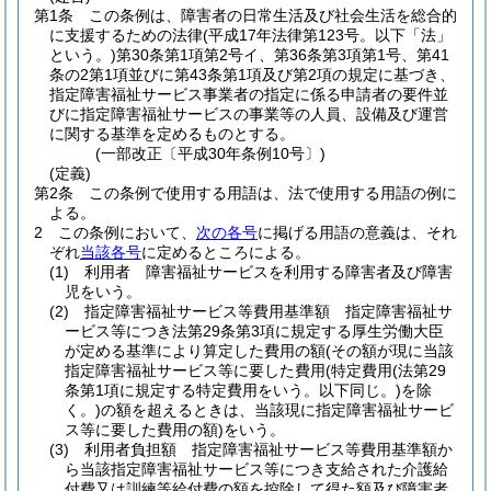
第1条
この条例は、障害者の日常生活及び社会生活を総合的
に支援するための法律
(平成17年法律第123号。以下「法」
という。)
第30条第1項第2号イ、第36条第3項第1号、第41
条の2第1項並びに第43条第1項及び第2項の規定に基づき、
指定障害福祉サービス事業者の指定に係る申請者の要件並
びに指定障害福祉サービスの事業等の人員、設備及び運営
に関する基準を定めるものとする。
(一部改正〔平成30年条例10号〕)
(定義)
第2条
この条例で使用する用語は、法で使用する用語の例に
よる。
2
この条例において、
次の各号
に掲げる用語の意義は、それ
ぞれ
当該各号
に定めるところによる。
(1)
利用者 障害福祉サービスを利用する障害者及び障害
児をいう。
(2)
指定障害福祉サービス等費用基準額 指定障害福祉サ
ービス等につき法第29条第3項に規定する厚生労働大臣
が定める基準により算定した費用の額
(その額が現に当該
指定障害福祉サービス等に要した費用
(特定費用
(法第29
条第1項に規定する特定費用をいう。以下同じ。)
を除
く。)
の額を超えるときは、当該現に指定障害福祉サービ
ス等に要した費用の額)
をいう。
(3)
利用者負担額 指定障害福祉サービス等費用基準額か
ら当該指定障害福祉サービス等につき支給された介護給
付費又は訓練等給付費の額を控除して得た額及び障害者