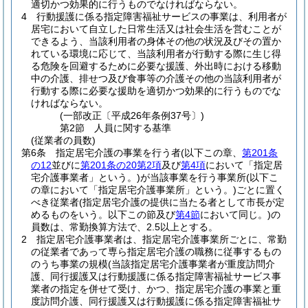
適切かつ効果的に行うものでなければならない。
4
行動援護に係る指定障害福祉サービスの事業は、利用者が
居宅において自立した日常生活又は社会生活を営むことが
できるよう、当該利用者の身体その他の状況及びその置か
れている環境に応じて、当該利用者が行動する際に生じ得
る危険を回避するために必要な援護、外出時における移動
中の介護、排せつ及び食事等の介護その他の当該利用者が
行動する際に必要な援助を適切かつ効果的に行うものでな
ければならない。
(一部改正〔平成26年条例37号〕)
第2節
人員に関する基準
(従業者の員数)
第6条
指定居宅介護の事業を行う者
(以下この章、
第201条
の12
並びに
第201条の20第2項
及び
第4項
において「指定居
宅介護事業者」という。)
が当該事業を行う事業所
(以下こ
の章において「指定居宅介護事業所」という。)
ごとに置く
べき従業者
(指定居宅介護の提供に当たる者として市長が定
めるものをいう。以下この節及び
第4節
において同じ。)
の
員数は、常勤換算方法で、2.5以上とする。
2
指定居宅介護事業者は、指定居宅介護事業所ごとに、常勤
の従業者であって専ら指定居宅介護の職務に従事するもの
のうち事業の規模
(当該指定居宅介護事業者が重度訪問介
護、同行援護又は行動援護に係る指定障害福祉サービス事
業者の指定を併せて受け、かつ、指定居宅介護の事業と重
度訪問介護、同行援護又は行動援護に係る指定障害福祉サ