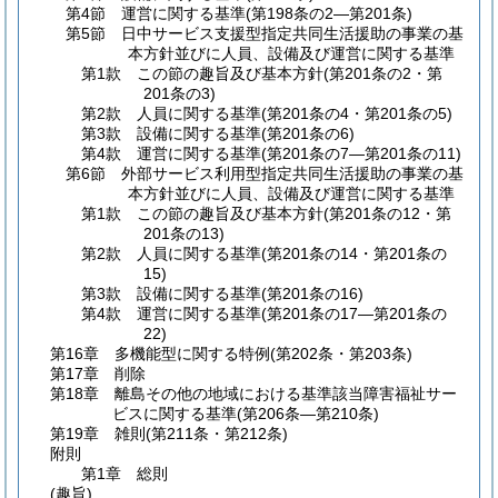
第4節
運営に関する基準
(第198条の2―第201条)
第5節
日中サービス支援型指定共同生活援助の事業の基
本方針並びに人員、設備及び運営に関する基準
第1款
この節の趣旨及び基本方針
(第201条の2・第
201条の3)
第2款
人員に関する基準
(第201条の4・第201条の5)
第3款
設備に関する基準
(第201条の6)
第4款
運営に関する基準
(第201条の7―第201条の11)
第6節
外部サービス利用型指定共同生活援助の事業の基
本方針並びに人員、設備及び運営に関する基準
第1款
この節の趣旨及び基本方針
(第201条の12・第
201条の13)
第2款
人員に関する基準
(第201条の14・第201条の
15)
第3款
設備に関する基準
(第201条の16)
第4款
運営に関する基準
(第201条の17―第201条の
22)
第16章
多機能型に関する特例
(第202条・第203条)
第17章
削除
第18章
離島その他の地域における基準該当障害福祉サー
ビスに関する基準
(第206条―第210条)
第19章
雑則
(第211条・第212条)
附則
第1章
総則
(趣旨)