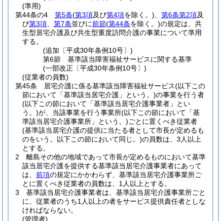
(準用)
第44条の4
第5条
(
第3項
及び
第4項
を除く。)
、
第6条第2項
及
び
第3項
、
第7条
並びに
前節
(
第44条
を除く。)
の規定は、共
生型居宅介護及び共生型重度訪問介護の事業について準用
する。
(追加〔平成30年条例10号〕)
第6節
基準該当障害福祉サービスに関する基準
(一部改正〔平成30年条例10号〕)
(従業者の員数)
第45条
居宅介護に係る基準該当障害福祉サービス
(以下この
節において「基準該当居宅介護」という。)
の事業を行う者
(以下この節において「基準該当居宅介護事業者」とい
う。)
が、当該事業を行う事業所
(以下この節において「基
準該当居宅介護事業所」という。)
ごとに置くべき従業者
(基準該当居宅介護の提供に当たる者として市長が定めるも
のをいう。以下この節において同じ。)
の員数は、3人以上
とする。
2
離島その他の地域であって市長が定めるものにおいて基準
該当居宅介護を提供する基準該当居宅介護事業者にあって
は、
前項
の規定にかかわらず、基準該当居宅介護事業所ご
とに置くべき従業者の員数は、1人以上とする。
3
基準該当居宅介護事業者は、基準該当居宅介護事業所ごと
に、従業者のうち1人以上の者をサービス提供責任者としな
ければならない。
(管理者)