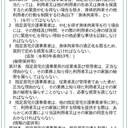
当たっては、利用者又は他の利用者の生命又は身体を保護
するため緊急やむを得ない場合を除き、身体的拘束その他
利用者の行動を制限する行為
(以下「身体拘束等」とい
う。)
を行ってはならない。
2
指定居宅介護事業者は、やむを得ず身体拘束等を行う場合
には、その態様及び時間、その際の利用者の心身の状況並
びに緊急やむを得ない理由その他必要な事項を記録しなけ
ればならない。
3
指定居宅介護事業者は、身体拘束等の適正化を図るため、
規則で定める措置を講じなければならない。
(追加〔令和3年条例13号〕)
(秘密保持等)
第37条
指定居宅介護事業所の従業者及び管理者は、正当な
理由がなく、その業務上知り得た利用者又はその家族の秘
密を漏らしてはならない。
2
指定居宅介護事業者は、従業者及び管理者であった者が、
正当な理由がなく、その業務上知り得た利用者又はその家
族の秘密を漏らすことがないよう、必要な措置を講じなけ
ればならない。
3
指定居宅介護事業者は、他の指定居宅介護事業者等に対し
て、利用者又はその家族に関する情報を提供する際は、あ
らかじめ文書により当該利用者又はその家族の同意を得て
おかなければならない。
(情報の提供等)