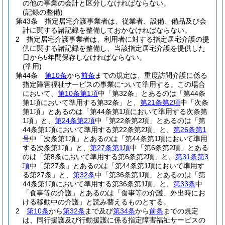
の他の事業の会計と区分しなければならない。
(記録の整備)
第43条
指定居宅介護事業者は、従業者、設備、備品及び会
計に関する諸記録を整備しておかなければならない。
2
指定居宅介護事業者は、利用者に対する指定居宅介護の提
供に関する諸記録を整備し、当該指定居宅介護を提供した
日から5年間保存しなければならない。
(準用)
第44条
第10条
から
前条
までの規定は、重度訪問介護に係る
指定障害福祉サービスの事業について準用する。
この場合
において、
第10条第1項
中「第32条」とあるのは「第44条
第1項において準用する第32条」と、
第21条第2項
中「次条
第1項」とあるのは「第44条第1項において準用する次条第
1項」と、
第24条第2項
中「第22条第2項」とあるのは「第
44条第1項において準用する第22条第2項」と、
第26条第1
号
中「次条第1項」とあるのは「第44条第1項において準用
する次条第1項」と、
第27条第1項
中「第6条第2項」とある
のは「第8条において準用する第6条第2項」と、
第31条第3
項
中「第27条」とあるのは「第44条第1項において準用す
る第27条」と、
第32条
中「第36条第1項」とあるのは「第
44条第1項において準用する第36条第1項」と、
第33条
中
「食事等の介護」とあるのは「食事等の介護、外出時にお
ける移動中の介護」と読み替えるものとする。
2
第10条
から
第32条
まで及び
第34条
から
前条
までの規定
は、同行援護及び行動援護に係る指定障害福祉サービスの