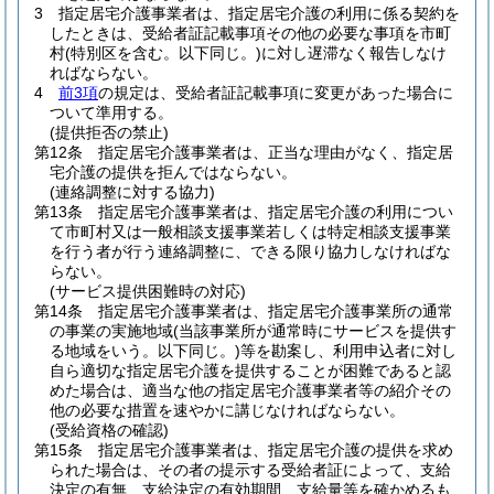
3
指定居宅介護事業者は、指定居宅介護の利用に係る契約を
したときは、受給者証記載事項その他の必要な事項を市町
村
(特別区を含む。以下同じ。)
に対し遅滞なく報告しなけ
ればならない。
4
前3項
の規定は、受給者証記載事項に変更があった場合に
ついて準用する。
(提供拒否の禁止)
第12条
指定居宅介護事業者は、正当な理由がなく、指定居
宅介護の提供を拒んではならない。
(連絡調整に対する協力)
第13条
指定居宅介護事業者は、指定居宅介護の利用につい
て市町村又は一般相談支援事業若しくは特定相談支援事業
を行う者が行う連絡調整に、できる限り協力しなければな
らない。
(サービス提供困難時の対応)
第14条
指定居宅介護事業者は、指定居宅介護事業所の通常
の事業の実施地域
(当該事業所が通常時にサービスを提供す
る地域をいう。以下同じ。)
等を勘案し、利用申込者に対し
自ら適切な指定居宅介護を提供することが困難であると認
めた場合は、適当な他の指定居宅介護事業者等の紹介その
他の必要な措置を速やかに講じなければならない。
(受給資格の確認)
第15条
指定居宅介護事業者は、指定居宅介護の提供を求め
られた場合は、その者の提示する受給者証によって、支給
決定の有無、支給決定の有効期間、支給量等を確かめるも