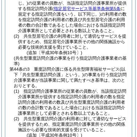
じ。)
の従業者の員数が、当該指定訪問介護事業所が提供
する指定訪問介護
(
指定居宅サービス等基準条例第5条
に
規定する指定訪問介護をいう。以下同じ。)
の利用者の数
を指定訪問介護の利用者の数及び共生型居宅介護の利用
者の数の合計数であるとした場合における当該指定訪問
介護事業所として必要とされる数以上であること。
(2)
共生型居宅介護の利用者に対して適切なサービスを提
供するため、指定居宅介護事業所その他の関係施設から
必要な技術的支援を受けていること。
(追加〔平成30年条例10号〕)
(共生型重度訪問介護の事業を行う指定訪問介護事業者の基
準)
第44条の3
重度訪問介護に係る共生型障害福祉サービス
(以
下「共生型重度訪問介護」という。)
の事業を行う指定訪問
介護事業者が当該事業に関して満たすべき基準は、次のと
おりとする。
(1)
指定訪問介護事業所の従業者の員数が、当該指定訪問
介護事業所が提供する指定訪問介護の利用者の数を指定
訪問介護の利用者の数及び共生型重度訪問介護の利用者
の数の合計数であるとした場合における当該指定訪問介
護事業所として必要とされる数以上であること。
(2)
共生型重度訪問介護の利用者に対して適切なサービス
を提供するため、指定重度訪問介護事業所その他の関係
施設から必要な技術的支援を受けていること。
(追加〔平成30年条例10号〕)