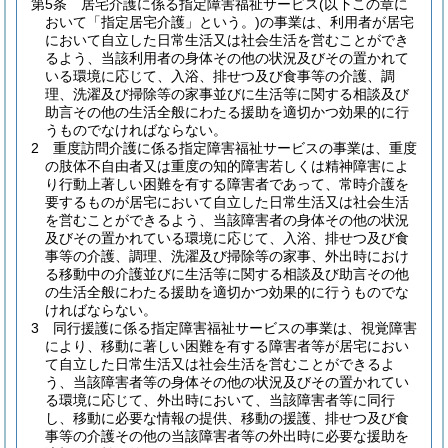
第5条
居宅介護に係る指定障害福祉サービス
(以下この章に
おいて「指定居宅介護」という。)
の事業は、利用者が居宅
において自立した日常生活又は社会生活を営むことができ
るよう、当該利用者の身体その他の状況及びその置かれて
いる環境に応じて、入浴、排せつ及び食事等の介護、調
理、洗濯及び掃除等の家事並びに生活等に関する相談及び
助言その他の生活全般にわたる援助を適切かつ効果的に行
うものでなければならない。
2
重度訪問介護に係る指定障害福祉サービスの事業は、重度
の肢体不自由者又は重度の知的障害若しくは精神障害によ
り行動上著しい困難を有する障害者であって、常時介護を
要するものが居宅において自立した日常生活又は社会生活
を営むことができるよう、当該障害者の身体その他の状況
及びその置かれている環境に応じて、入浴、排せつ及び食
事等の介護、調理、洗濯及び掃除等の家事、外出時におけ
る移動中の介護並びに生活等に関する相談及び助言その他
の生活全般にわたる援助を適切かつ効果的に行うものでな
ければならない。
3
同行援護に係る指定障害福祉サービスの事業は、視覚障害
により、移動に著しい困難を有する障害者等が居宅におい
て自立した日常生活又は社会生活を営むことができるよ
う、当該障害者等の身体その他の状況及びその置かれてい
る環境に応じて、外出時において、当該障害者等に同行
し、移動に必要な情報の提供、移動の援護、排せつ及び食
事等の介護その他の当該障害者等の外出時に必要な援助を