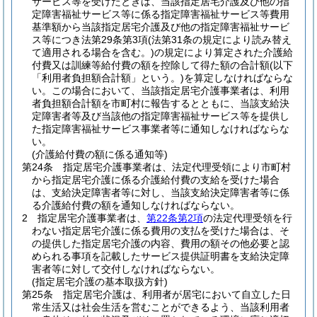
サービス等を受けたときは、当該指定居宅介護及び他の指
定障害福祉サービス等に係る指定障害福祉サービス等費用
基準額から当該指定居宅介護及び他の指定障害福祉サービ
ス等につき法第29条第3項
(法第31条の規定により読み替え
て適用される場合を含む。)
の規定により算定された介護給
付費又は訓練等給付費の額を控除して得た額の合計額
(以下
「利用者負担額合計額」という。)
を算定しなければならな
い。
この場合において、当該指定居宅介護事業者は、利用
者負担額合計額を市町村に報告するとともに、当該支給決
定障害者等及び当該他の指定障害福祉サービス等を提供し
た指定障害福祉サービス事業者等に通知しなければならな
い。
(介護給付費の額に係る通知等)
第24条
指定居宅介護事業者は、法定代理受領により市町村
から指定居宅介護に係る介護給付費の支給を受けた場合
は、支給決定障害者等に対し、当該支給決定障害者等に係
る介護給付費の額を通知しなければならない。
2
指定居宅介護事業者は、
第22条第2項
の法定代理受領を行
わない指定居宅介護に係る費用の支払を受けた場合は、そ
の提供した指定居宅介護の内容、費用の額その他必要と認
められる事項を記載したサービス提供証明書を支給決定障
害者等に対して交付しなければならない。
(指定居宅介護の基本取扱方針)
第25条
指定居宅介護は、利用者が居宅において自立した日
常生活又は社会生活を営むことができるよう、当該利用者