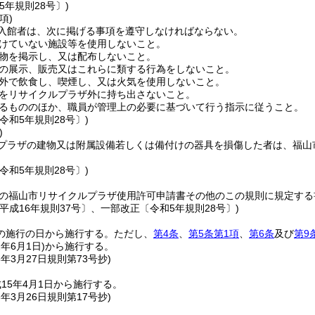
5年規則28号〕)
項)
入館者は、次に掲げる事項を遵守しなければならない。
けていない施設等を使用しないこと。
物を掲示し、又は配布しないこと。
の展示、販売又はこれらに類する行為をしないこと。
外で飲食し、喫煙し、又は火気を使用しないこと。
をリサイクルプラザ外に持ち出さないこと。
るもののほか、職員が管理上の必要に基づいて行う指示に従うこと。
令和5年規則28号〕)
)
プラザの建物又は附属設備若しくは備付けの器具を損傷した者は、福山
令和5年規則28号〕)
の福山市リサイクルプラザ使用許可申請書その他のこの規則に規定する
平成16年規則37号〕、一部改正〔令和5年規則28号〕)
の施行の日から施行する。
ただし、
第4条
、
第5条第1項
、
第6条
及び
第9
2年6月1日)
から施行する。
5年3月27日
規則第73号
抄)
15年4月1日から施行する。
6年3月26日
規則第17号
抄)