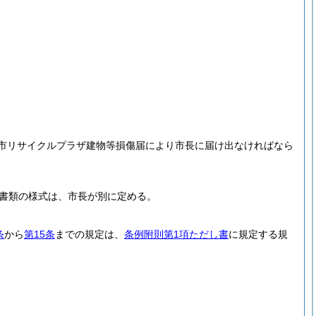
市リサイクルプラザ建物等損傷届により市長に届け出なければなら
書類の様式は、市長が別に定める。
条
から
第15条
までの規定は、
条例附則第1項ただし書
に規定する規