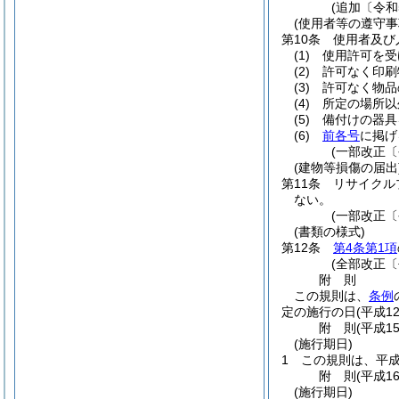
(追加〔令和
(使用者等の遵守事
第10条
使用者及び
(1)
使用許可を受
(2)
許可なく印刷
(3)
許可なく物品
(4)
所定の場所以
(5)
備付けの器具
(6)
前各号
に掲げ
(一部改正〔
(建物等損傷の届出
第11条
リサイクル
ない。
(一部改正〔
(書類の様式)
第12条
第4条第1項
(全部改正〔
附
則
この規則は、
条例
定の施行の日
(平成1
附
則
(平成1
(施行期日)
1
この規則は、平成
附
則
(平成1
(施行期日)