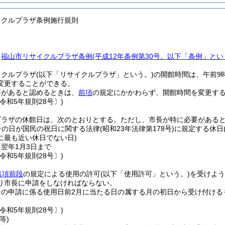
イクルプラザ条例施行規則
、
福山市リサイクルプラザ条例
(平成12年条例第30号。以下「条例」とい
イクルプラザ
(以下「リサイクルプラザ」という。)
の開館時間は、午前9
変更することができる。
要があると認めるときは、
前項
の規定にかかわらず、開館時間を変更す
令和5年規則28号〕)
プラザの休館日は、次のとおりとする。
ただし、市長が特に必要がある
その日が国民の祝日に関する法律
(昭和23年法律第178号)
に規定する休日
に最も近い休日でない日)
ら翌年1月3日まで
令和5年規則28号〕)
1項前段
の規定による使用の許可
(以下「使用許可」という。)
を受けよう
り市長に申請をしなければならない。
その申請に係る使用日前2月に当たる日の属する月の初日から受け付ける
令和5年規則28号〕)
等)