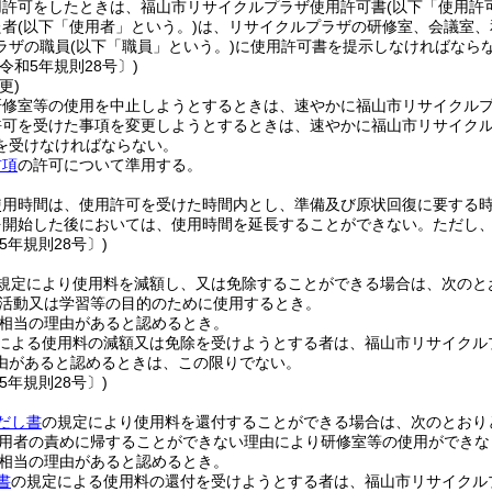
用許可をしたときは、福山市リサイクルプラザ使用許可書
(以下「使用許
た者
(以下「使用者」という。)
は、リサイクルプラザの研修室、会議室、
ラザの職員
(以下「職員」という。)
に使用許可書を提示しなければなら
令和5年規則28号〕)
更)
研修室等の使用を中止しようとするときは、速やかに福山市リサイクル
許可を受けた事項を変更しようとするときは、速やかに福山市リサイク
を受けなければならない。
前項
の許可について準用する。
使用時間は、使用許可を受けた時間内とし、準備及び原状回復に要する
を開始した後においては、使用時間を延長することができない。
ただし
5年規則28号〕)
規定により使用料を減額し、又は免除することができる場合は、次のと
活動又は学習等の目的のために使用するとき。
相当の理由があると認めるとき。
による使用料の減額又は免除を受けようとする者は、福山市リサイクル
由があると認めるときは、この限りでない。
5年規則28号〕)
だし書
の規定により使用料を還付することができる場合は、次のとおり
用者の責めに帰することができない理由により研修室等の使用ができな
相当の理由があると認めるとき。
書
の規定による使用料の還付を受けようとする者は、福山市リサイクル