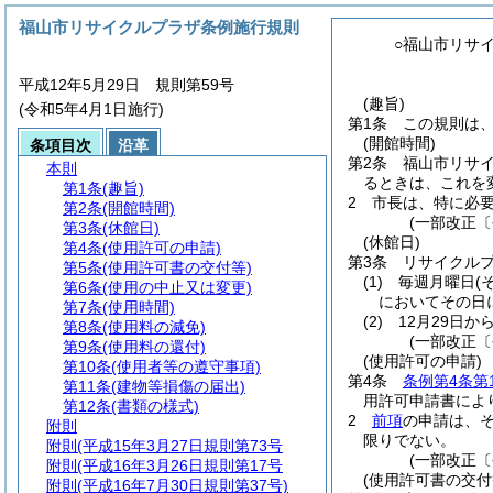
福山市リサイクルプラザ条例施行規則
○福山市リサ
平成12年5月29日 規則第59号
(趣旨)
(令和5年4月1日施行)
第1条
この規則は
(開館時間)
条項目次
沿革
第2条
福山市リサ
本則
るときは、これを
第1条
(趣旨)
2
市長は、特に必
第2条
(開館時間)
(一部改正〔
第3条
(休館日)
(休館日)
第4条
(使用許可の申請)
第3条
リサイクル
第5条
(使用許可書の交付等)
(1)
毎週月曜日
(
第6条
(使用の中止又は変更)
においてその日
第7条
(使用時間)
(2)
12月29日か
第8条
(使用料の減免)
(一部改正〔
第9条
(使用料の還付)
(使用許可の申請)
第10条
(使用者等の遵守事項)
第4条
条例第4条第
第11条
(建物等損傷の届出)
用許可申請書によ
第12条
(書類の様式)
2
前項
の申請は、
附則
限りでない。
附則
(平成15年3月27日規則第73号
(一部改正〔
附則
(平成16年3月26日規則第17号
(使用許可書の交付
附則
(平成16年7月30日規則第37号)