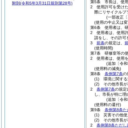
第5条
市長は、使
附則
(令和5年3月31日規則第28号)
2
使用許可を受け
際にリサイクルプ
(一部改正〔
(使用の中止又は変
第6条
使用者は、
2
使用者は、使用
請をし、その許可
3
前条
の規定は、
(使用時間)
第7条
研修室等の
2
使用者は、使用
(追加〔令和
(使用料の減免)
第8条
条例第7条
の
(1)
環境に関する
(2)
その他市長が
2
条例第7条
の規定
し、市長が特に理
(追加〔令和
(使用料の還付)
第9条
条例第8条た
(1)
災害その他使
(2)
その他市長が
2
条例第8条ただし