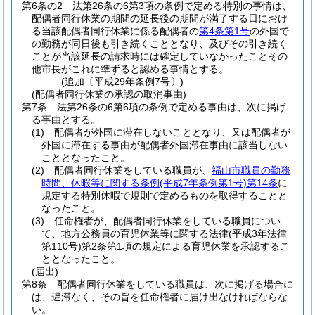
第6条の2
法第26条の6第3項の条例で定める特別の事情は、
配偶者同行休業の期間の延長後の期間が満了する日におけ
る当該配偶者同行休業に係る配偶者の
第4条第1号
の外国で
の勤務が同日後も引き続くこととなり、及びその引き続く
ことが当該延長の請求時には確定していなかったことその
他市長がこれに準ずると認める事情とする。
(追加〔平成29年条例7号〕)
(配偶者同行休業の承認の取消事由)
第7条
法第26条の6第6項の条例で定める事由は、次に掲げ
る事由とする。
(1)
配偶者が外国に滞在しないこととなり、又は配偶者が
外国に滞在する事由が配偶者外国滞在事由に該当しない
こととなったこと。
(2)
配偶者同行休業をしている職員が、
福山市職員の勤務
時間、休暇等に関する条例
(平成7年条例第1号)
第14条
に
規定する特別休暇で規則で定めるものを取得することと
なったこと。
(3)
任命権者が、配偶者同行休業をしている職員につい
て、地方公務員の育児休業等に関する法律
(平成3年法律
第110号)
第2条第1項の規定による育児休業を承認するこ
ととなったこと。
(届出)
第8条
配偶者同行休業をしている職員は、次に掲げる場合に
は、遅滞なく、その旨を任命権者に届け出なければならな
い。