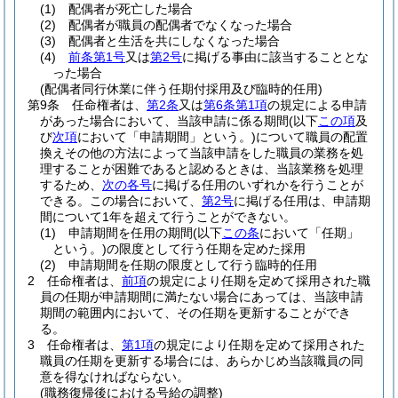
(1)
配偶者が死亡した場合
(2)
配偶者が職員の配偶者でなくなった場合
(3)
配偶者と生活を共にしなくなった場合
(4)
前条第1号
又は
第2号
に掲げる事由に該当することとな
った場合
(配偶者同行休業に伴う任期付採用及び臨時的任用)
第9条
任命権者は、
第2条
又は
第6条第1項
の規定による申請
があった場合において、当該申請に係る期間
(以下
この項
及
び
次項
において「申請期間」という。)
について職員の配置
換えその他の方法によって当該申請をした職員の業務を処
理することが困難であると認めるときは、当該業務を処理
するため、
次の各号
に掲げる任用のいずれかを行うことが
できる。
この場合において、
第2号
に掲げる任用は、申請期
間について1年を超えて行うことができない。
(1)
申請期間を任用の期間
(以下
この条
において「任期」
という。)
の限度として行う任期を定めた採用
(2)
申請期間を任期の限度として行う臨時的任用
2
任命権者は、
前項
の規定により任期を定めて採用された職
員の任期が申請期間に満たない場合にあっては、当該申請
期間の範囲内において、その任期を更新することができ
る。
3
任命権者は、
第1項
の規定により任期を定めて採用された
職員の任期を更新する場合には、あらかじめ当該職員の同
意を得なければならない。
(職務復帰後における号給の調整)