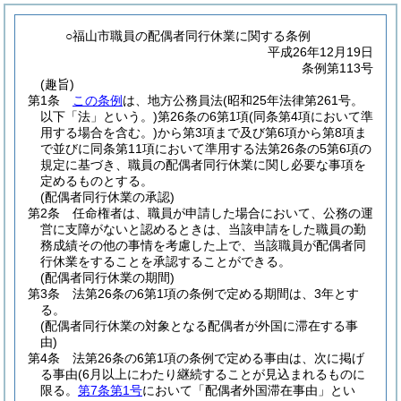
○福山市職員の配偶者同行休業に関する条例
平成26年12月19日
条例第113号
(趣旨)
第1条
この条例
は、地方公務員法
(昭和25年法律第261号。
以下「法」という。)
第26条の6第1項
(同条第4項において準
用する場合を含む。)
から第3項まで及び第6項から第8項ま
で並びに同条第11項において準用する法第26条の5第6項の
規定に基づき、職員の配偶者同行休業に関し必要な事項を
定めるものとする。
(配偶者同行休業の承認)
第2条
任命権者は、職員が申請した場合において、公務の運
営に支障がないと認めるときは、当該申請をした職員の勤
務成績その他の事情を考慮した上で、当該職員が配偶者同
行休業をすることを承認することができる。
(配偶者同行休業の期間)
第3条
法第26条の6第1項の条例で定める期間は、3年とす
る。
(配偶者同行休業の対象となる配偶者が外国に滞在する事
由)
第4条
法第26条の6第1項の条例で定める事由は、次に掲げ
る事由
(6月以上にわたり継続することが見込まれるものに
限る。
第7条第1号
において「配偶者外国滞在事由」とい