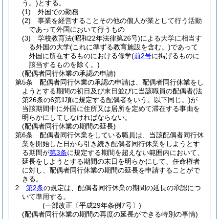
う。)
とする。
(1)
外国での勤務
(2)
事業を経営することその他の個人が業として行う活動
であって外国において行うもの
(3)
学校教育法
(昭和22年法律第26号)
による大学に相当す
る外国の大学
(これに準ずる教育施設を含む。)
であって
外国に所在するものにおける修学
(
前2号
に掲げるものに
該当するものを除く。)
(配偶者同行休業の承認の申請)
第5条
配偶者同行休業の承認の申請は、配偶者同行休業をし
ようとする期間の初日及び末日並びに当該職員の配偶者
(法
第26条の6第1項に規定する配偶者をいう。以下同じ。)
が
当該期間中に外国に住所又は居所を定めて滞在する事由を
明らかにしてしなければならない。
(配偶者同行休業の期間の延長)
第6条
配偶者同行休業をしている職員は、当該配偶者同行休
業を開始した日から引き続き配偶者同行休業をしようとす
る期間が
第3条
に規定する期間を超えない範囲内において、
延長をしようとする期間の末日を明らかにして、任命権者
に対し、配偶者同行休業の期間の延長を申請することがで
きる。
2
第2条
の規定は、配偶者同行休業の期間の延長の承認につ
いて準用する。
(一部改正〔平成29年条例7号〕)
(配偶者同行休業の期間の再度の延長ができる特別の事情)