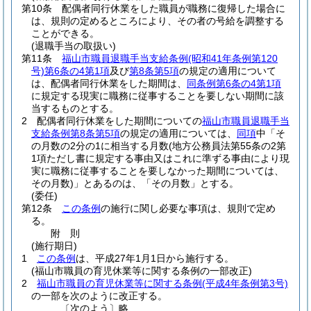
第10条
配偶者同行休業をした職員が職務に復帰した場合に
は、規則の定めるところにより、その者の号給を調整する
ことができる。
(退職手当の取扱い)
第11条
福山市職員退職手当支給条例
(昭和41年条例第120
号)
第6条の4第1項
及び
第8条第5項
の規定の適用について
は、配偶者同行休業をした期間は、
同条例第6条の4第1項
に規定する現実に職務に従事することを要しない期間に該
当するものとする。
2
配偶者同行休業をした期間についての
福山市職員退職手当
支給条例第8条第5項
の規定の適用については、
同項
中「そ
の月数の2分の1に相当する月数
(地方公務員法第55条の2第
1項ただし書に規定する事由又はこれに準ずる事由により現
実に職務に従事することを要しなかった期間については、
その月数)
」とあるのは、「その月数」とする。
(委任)
第12条
この条例
の施行に関し必要な事項は、規則で定め
る。
附
則
(施行期日)
1
この条例
は、平成27年1月1日から施行する。
(福山市職員の育児休業等に関する条例の一部改正)
2
福山市職員の育児休業等に関する条例
(平成4年条例第3号)
の一部を次のように改正する。
〔次のよう〕略