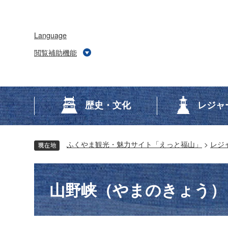
ペ
メ
ー
ニ
ジ
ュ
の
ー
先
を
Language
頭
飛
で
ば
閲覧補助機能
す。
し
て
本
文
へ
歴史・文化
レジャ
ふくやま観光・魅力サイト「えっと福山」
>
レジ
本
文
山野峡（やまのきょう）