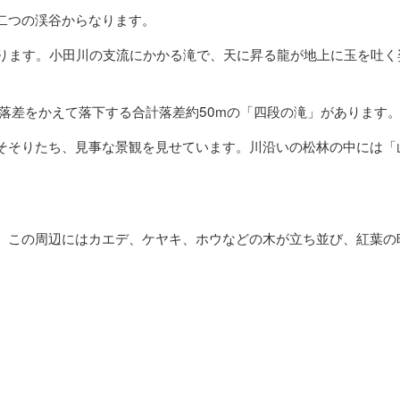
二つの渓谷からなります。
あります。小田川の支流にかかる滝で、天に昇る龍が地上に玉を吐
に落差をかえて落下する合計落差約50mの「四段の滝」があります
そそりたち、見事な景観を見せています。川沿いの松林の中には「
、この周辺にはカエデ、ケヤキ、ホウなどの木が立ち並び、紅葉の