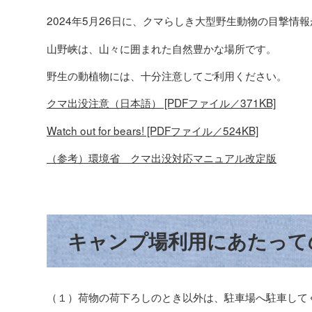
2024年5月26日に、クマらしき大型野生動物の目撃情
山野峡は、山々に囲まれた自然豊かな場所です。
野生の動植物には、十分注意してご利用ください。
クマ出没注意（日本語） [PDFファイル／371KB]
Watch out for bears! [PDFファイル／524KB]
（参考）環境省 クマ出没対応マニュアル改定版
キャンプ場利用にあたって
（１）荷物の荷下ろしのとき以外は、駐車場へ駐車して