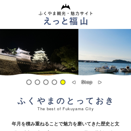
ペ
メ
ー
ニ
ジ
ュ
の
ー
先
を
頭
飛
で
ば
す。
し
て
本
文
へ
Stop
▲
▼
本
ふくやまのとっておき
文
年月を積み重ねることで魅力を磨いてきた歴史と文