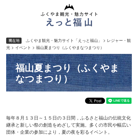
ペ
メ
ー
ニ
ジ
ュ
の
ー
先
を
頭
飛
で
ば
す。
し
て
ふくやま観光・魅力サイト「えっと福山」
>
レジャー・観
本
文
光
>
イベント
> 福山夏まつり（ふくやまなつまつり）
へ
本
福山夏まつり（ふくやま
文
なつまつり）
毎年８月１３日～１５日の３日間，ふるさと福山の伝統文化
継承と新しい祭の創造をめざして実施。多くの市民や幅広い
団体・企業の参加により，夏の夜を彩るイベント。