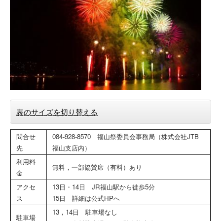
表のサイズを切り替える
問合せ
084-928-8570 福山祭委員会事務局（株式会社JTB
先
福山支店内）
利用料
無料，一部協賛席（有料）あり
金
アクセ
13日・14日 JR福山駅から徒歩5分
ス
15日 詳細は公式HPへ
13，14日 駐車場なし
駐車場